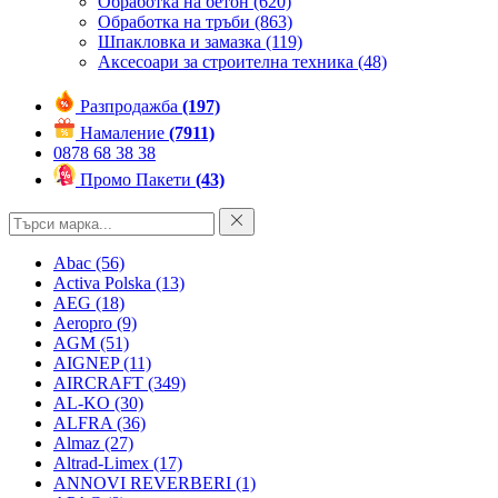
Обработка на бетон
(620)
Обработка на тръби
(863)
Шпакловка и замазка
(119)
Аксесоари за строителна техника
(48)
Разпродажба
(197)
Намаление
(7911)
0878 68 38 38
Промо Пакети
(43)
Abac
(56)
Activa Polska
(13)
AEG
(18)
Aeropro
(9)
AGM
(51)
AIGNEP
(11)
AIRCRAFT
(349)
AL-KO
(30)
ALFRA
(36)
Almaz
(27)
Altrad-Limex
(17)
ANNOVI REVERBERI
(1)