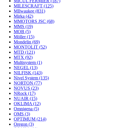
MICUL FERMIER
(187)
MILESCRAFT
(125)
MIlwaukee
(831)
Mirka
(42)
MMOTORS JSC
(68)
MMS
(19)
MOB
(5)
Möller
(15)
Mondelin
(69)
MONTOLIT
(52)
MTD
(121)
MTX
(92)
Multisystem
(1)
NEGEL
(13)
NILFISK
(143)
Nivel System
(135)
NORTON
(77)
NOVUS
(23)
NRock
(17)
NUAIR
(15)
OKLIMA
(12)
Omnigena
(5)
OMS
(3)
OPTIMUM
(214)
Oregon
(3)