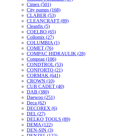
Cimex
(501)
City pumps
(168)
CLABER
(53)
CLEANCRAFT
(89)
Cleanfix
(5)
COELBO
(65)
Collomix
(27)
COLUMBIA
(1)
COMET
(76)
COMPAC HIDRAULIK
(28)
Comprag
(106)
CONDTROL
(53)
CONFORTO
(21)
CORMAK
(641)
CROWN
(10)
CUB CADET
(40)
DAB
(380)
Daewoo
(251)
Deca
(62)
DECOREX
(6)
DEL
(27)
DELKO TOOLS
(89)
DEMA
(122)
DEN-SIN
(3)
DENZEL
(122)