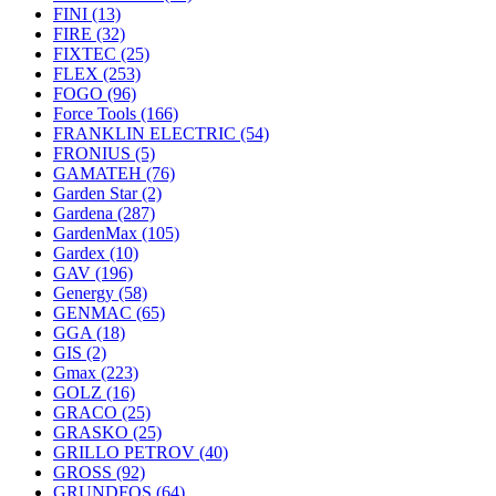
FINI
(13)
FIRE
(32)
FIXTEC
(25)
FLEX
(253)
FOGO
(96)
Force Tools
(166)
FRANKLIN ELECTRIC
(54)
FRONIUS
(5)
GAMATEH
(76)
Garden Star
(2)
Gardena
(287)
GardenMax
(105)
Gardex
(10)
GAV
(196)
Genergy
(58)
GENMAC
(65)
GGA
(18)
GIS
(2)
Gmax
(223)
GOLZ
(16)
GRACO
(25)
GRASKO
(25)
GRILLO PETROV
(40)
GROSS
(92)
GRUNDFOS
(64)