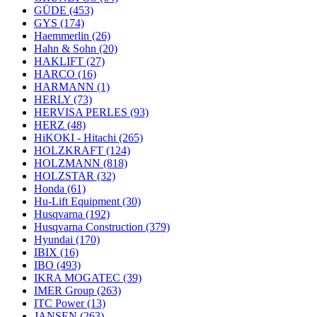
GÜDE
(453)
GYS
(174)
Haemmerlin
(26)
Hahn & Sohn
(20)
HAKLIFT
(27)
HARCO
(16)
HARMANN
(1)
HERLY
(73)
HERVISA PERLES
(93)
HERZ
(48)
HiKOKI - Hitachi
(265)
HOLZKRAFT
(124)
HOLZMANN
(818)
HOLZSTAR
(32)
Honda
(61)
Hu-Lift Equipment
(30)
Husqvarna
(192)
Husqvarna Construction
(379)
Hyundai
(170)
IBIX
(16)
IBO
(493)
IKRA MOGATEC
(39)
IMER Group
(263)
ITC Power
(13)
JANSEN
(263)