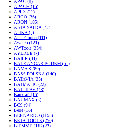
APAC
(8)
APACH
(16)
APEX
(11)
ARGO
(36)
ARON
(105)
ASTA SATRA
(72)
ATIKA
(5)
Atlas Copco
(111)
Awelco
(121)
AWTools
(354)
AYERBE
(7)
BAIER
(34)
BALKANCAR PODEM
(51)
BAMAX
(80)
BASS POLSKA
(140)
BATAVIA
(35)
BATMATIC
(22)
BATTIPAV
(43)
Baukraft
(15)
BAUMAX
(3)
BCS
(94)
Belle
(16)
BERNARDO
(1158)
BETA TOOLS
(250)
BIEMMEDUE
(23)