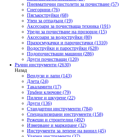
Пневматични пистолети за почистване
(57)
Снегорини
(76)
Пясъкоструйки
(68)
Улеи за отпадъци
(19)
Аксесоари за почистваща техника
(191)
Уреди за почистване на прозорци
(15)
Аксесоари за водоструйки
(80)
Прахосмукачки и парочистачки
(1310)
Водоструйки и пароструйки
(628)
Подопочистващи машини
(286)
Други почистващи
(120)
Ръчни инструменти
(2630)
Назад
Вендузи и лапи
(143)
Длета
(24)
Такаламити
(17)
Тръбни ключове
(79)
Пилене и шкурене
(22)
Други
(136)
Стандартни инструменти
(784)
Специализирани инструменти
(158)
Режещи и строителни
(492)
Измерване и маркиране
(32)
Инструменти за лепене на винил
(45)
Ударни инструменти
(37)