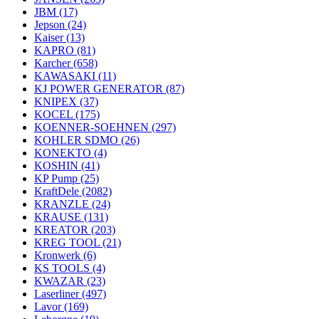
JBM
(17)
Jepson
(24)
Kaiser
(13)
KAPRO
(81)
Karcher
(658)
KAWASAKI
(11)
KJ POWER GENERATOR
(87)
KNIPEX
(37)
KOCEL
(175)
KOENNER-SOEHNEN
(297)
KOHLER SDMO
(26)
KONEKTO
(4)
KOSHIN
(41)
KP Pump
(25)
KraftDele
(2082)
KRANZLE
(24)
KRAUSE
(131)
KREATOR
(203)
KREG TOOL
(21)
Kronwerk
(6)
KS TOOLS
(4)
KWAZAR
(23)
Laserliner
(497)
Lavor
(169)