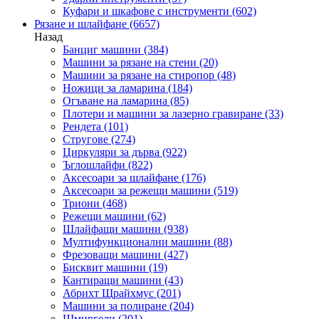
Куфари и шкафове с инструменти
(602)
Рязане и шлайфане
(6657)
Назад
Банциг машини
(384)
Машини за рязане на стени
(20)
Машини за рязане на стиропор
(48)
Ножици за ламарина
(184)
Огъване на ламарина
(85)
Плотери и машини за лазерно гравиране
(33)
Рендета
(101)
Стругове
(274)
Циркуляри за дърва
(922)
Ъглошлайфи
(822)
Аксесоари за шлайфане
(176)
Аксесоари за режещи машини
(519)
Триони
(468)
Режещи машини
(62)
Шлайфащи машини
(938)
Мултифункционални машини
(88)
Фрезоващи машини
(427)
Бисквит машини
(19)
Кантиращи машини
(43)
Абрихт Щрайхмус
(201)
Машини за полиране
(204)
Шмиргели
(201)