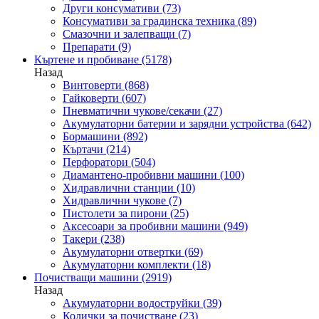
Други консумативи
(73)
Консумативи за градинска техника
(89)
Смазочни и залепващи
(7)
Препарати
(9)
Къртене и пробиване
(5178)
Назад
Винтоверти
(868)
Гайковерти
(607)
Пневматични чукове/секачи
(27)
Акумулаторни батерии и зарядни устройства
(642)
Бормашини
(892)
Къртачи
(214)
Перфоратори
(504)
Диамантено-пробивни машини
(100)
Хидравлични станции
(10)
Хидравлични чукове
(7)
Пистолети за пирони
(25)
Аксесоари за пробивни машини
(949)
Такери
(238)
Акумулаторни отвертки
(69)
Акумулаторни комплекти
(18)
Почистващи машини
(2919)
Назад
Акумулаторни водоструйки
(39)
Колички за почистване
(23)