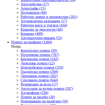
Автолебедки
(17)
Аерографи
(15)
Подемници
(84)
Работни лампи и прожектори
(201)
Хидравлични разпъвачи
(17)
Работни маси и тезгяси
(434)
Кранове за двигатели
(44)
Крикове
(499)
Автоматични макари
(55)
Помпи хидрофори
(3384)
Назад
Контролни помпи
(20)
Потопяеми помпи
(787)
Бензинови помпи
(242)
Дизелови помпи
(22)
Центробежни помпи
(376)
Градински помпи
(269)
Дренажни помпи
(262)
Сондажни помпи
(644)
Резервоари за вода
(17)
Аксесоари за водни помпи
(297)
Хидрофори
(258)
Помпи за басейн
(20)
Повишаване на налягане
(16)