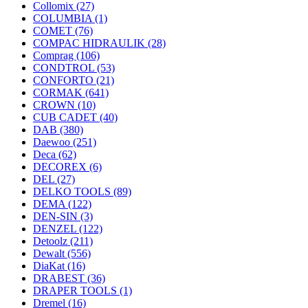
Collomix
(27)
COLUMBIA
(1)
COMET
(76)
COMPAC HIDRAULIK
(28)
Comprag
(106)
CONDTROL
(53)
CONFORTO
(21)
CORMAK
(641)
CROWN
(10)
CUB CADET
(40)
DAB
(380)
Daewoo
(251)
Deca
(62)
DECOREX
(6)
DEL
(27)
DELKO TOOLS
(89)
DEMA
(122)
DEN-SIN
(3)
DENZEL
(122)
Detoolz
(211)
Dewalt
(556)
DiaKat
(16)
DRABEST
(36)
DRAPER TOOLS
(1)
Dremel
(16)