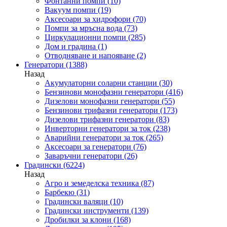
Фонтанни помпи
(10)
Вакуум помпи
(19)
Аксесоари за хидрофори
(70)
Помпи за мръсна вода
(73)
Циркулационни помпи
(285)
Дом и градина
(1)
Отводняване и напояване
(2)
Генератори
(1388)
Назад
Акумулаторни соларни станции
(30)
Бензинови монофазни генератори
(416)
Дизелови монофазни генератори
(55)
Бензинови трифазни генератори
(173)
Дизелови трифазни генератори
(83)
Инверторни генератори за ток
(238)
Аварийни генератори за ток
(265)
Аксесоари за генератори
(76)
Заваръчни генератори
(26)
Градински
(6224)
Назад
Агро и земеделска техника
(87)
Барбекю
(31)
Градински валяци
(10)
Градински инструменти
(139)
Дробилки за клони
(168)