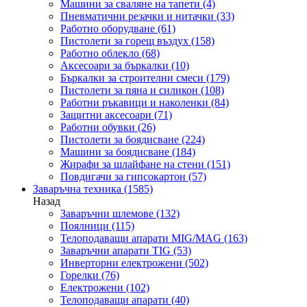
Машини за сваляне на тапети
(4)
Пневматични резачки и нитачки
(33)
Работно оборудване
(61)
Пистолети за горещ въздух
(158)
Работно облекло
(68)
Аксесоари за бъркалки
(10)
Бъркалки за строителни смеси
(179)
Пистолети за пяна и силикон
(108)
Работни ръкавици и наколенки
(84)
Защитни аксесоари
(71)
Работни обувки
(26)
Пистолети за боядисване
(224)
Машини за боядисване
(184)
Жирафи за шлайфане на стени
(151)
Повдигачи за гипсокартон
(57)
Заваръчна техника
(1585)
Назад
Заваръчни шлемове
(132)
Поялници
(115)
Телоподаващи апарати MIG/MAG
(163)
Заваръчни апарати TIG
(53)
Инверторни електрожени
(502)
Горелки
(76)
Електрожени
(102)
Телоподаващи апарати
(40)