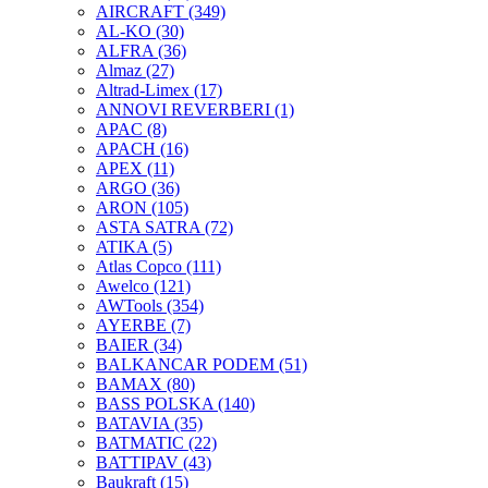
AIRCRAFT
(349)
AL-KO
(30)
ALFRA
(36)
Almaz
(27)
Altrad-Limex
(17)
ANNOVI REVERBERI
(1)
APAC
(8)
APACH
(16)
APEX
(11)
ARGO
(36)
ARON
(105)
ASTA SATRA
(72)
ATIKA
(5)
Atlas Copco
(111)
Awelco
(121)
AWTools
(354)
AYERBE
(7)
BAIER
(34)
BALKANCAR PODEM
(51)
BAMAX
(80)
BASS POLSKA
(140)
BATAVIA
(35)
BATMATIC
(22)
BATTIPAV
(43)
Baukraft
(15)