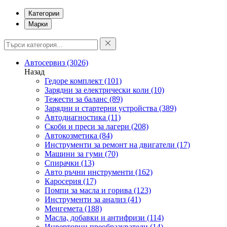
Категории
Марки
Автосервиз
(3026)
Назад
Гедоре комплект
(101)
Зарядни за електрически коли
(10)
Тежести за баланс
(89)
Зарядни и стартерни устройства
(389)
Автодиагностика
(11)
Скоби и преси за лагери
(208)
Автокозметика
(84)
Инструменти за ремонт на двигатели
(17)
Машини за гуми
(70)
Спирачки
(13)
Авто ръчни инструменти
(162)
Каросерия
(17)
Помпи за масла и горива
(123)
Инструменти за анализ
(41)
Менгемета
(188)
Масла, добавки и антифризи
(114)
Инверторни преобразуватели
(14)