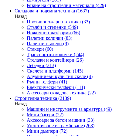
Рязане на строителни материали
(429)
Складова и подемна техника
(1637)
Назад
Противопожарна техника
(33)
Стълби и степенки
(549)
Ножични платформи
(66)
Палетни колички
(83)
Палетни стакери
(9)
Стакери
(60)
Транспортни колички
(244)
Стелажи и контейнери
(26)
Лебедки
(213)
Скелета и платформи
(145)
Алуминиеви кули тип скеле
(4)
Ръчни телфери
(41)
Електрически телфери
(111)
Аксесоари складова техника
(22)
Строителна техника
(2139)
Назад
Машини и инструменти за арматура
(49)
Мини багери
(22)
Аксесоари за бетон машини
(33)
Уплътняване и трамбоване
(268)
Мини дъмпери
(72)