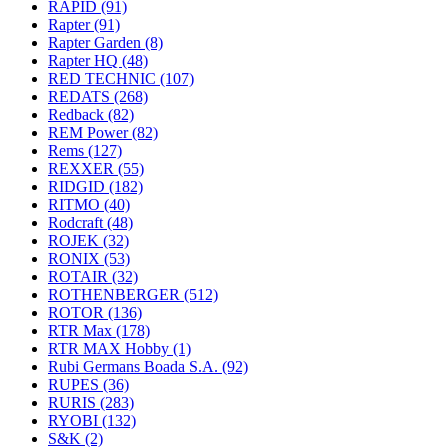
RAPID
(91)
Rapter
(91)
Rapter Garden
(8)
Rapter HQ
(48)
RED TECHNIC
(107)
REDATS
(268)
Redback
(82)
REM Power
(82)
Rems
(127)
REXXER
(55)
RIDGID
(182)
RITMO
(40)
Rodcraft
(48)
ROJEK
(32)
RONIX
(53)
ROTAIR
(32)
ROTHENBERGER
(512)
ROTOR
(136)
RTR Max
(178)
RTR MAX Hobby
(1)
Rubi Germans Boada S.A.
(92)
RUPES
(36)
RURIS
(283)
RYOBI
(132)
S&K
(2)