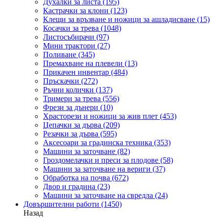
Духалки за листа
(195)
Кастрачки за клони
(123)
Клещи за връзване и ножици за ашладисване
(15)
Косачки за трева
(1048)
Листосъбирачи
(97)
Мини трактори
(27)
Поливане
(345)
Премахване на плевели
(13)
Прикачен инвентар
(484)
Пръскачки
(272)
Ръчни колички
(137)
Тримери за трева
(556)
Фрези за дънери
(10)
Храсторези и ножици за жив плет
(453)
Цепачки за дърва
(209)
Резачки за дърва
(595)
Аксесоари за градинска техника
(353)
Машини за заточване
(82)
Гроздомелачки и преси за плодове
(58)
Машини за заточване на вериги
(37)
Обработка на почва
(672)
Двор и градина
(23)
Машини за заточване на свредла
(24)
Довършителни работи
(1450)
Назад