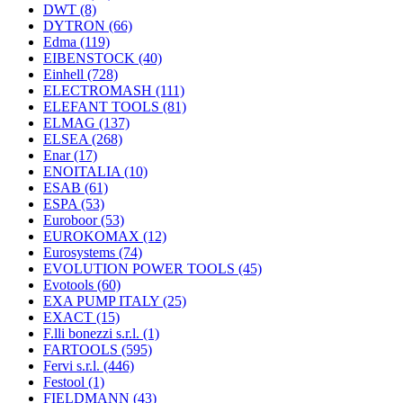
DWT
(8)
DYTRON
(66)
Edma
(119)
EIBENSTOCK
(40)
Einhell
(728)
ELECTROMASH
(111)
ELEFANT TOOLS
(81)
ELMAG
(137)
ELSEA
(268)
Enar
(17)
ENOITALIA
(10)
ESAB
(61)
ESPA
(53)
Euroboor
(53)
EUROKOMAX
(12)
Eurosystems
(74)
EVOLUTION POWER TOOLS
(45)
Evotools
(60)
EXA PUMP ITALY
(25)
EXACT
(15)
F.lli bonezzi s.r.l.
(1)
FARTOOLS
(595)
Fervi s.r.l.
(446)
Festool
(1)
FIELDMANN
(43)