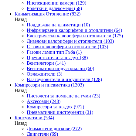
Инспекционни камери
(129)
Ролетки и далекомери
(58)
Климатизация Отопление
(832)
Назад
Поддръжка на климатици
(10)
Инфрачервени калорифери и отоплители
(64)
Електрически калорифери и отоплители
(175)
Дизелови калорифери и отоплители
(103)
Газови калорифери и отоплители
(103)
Газови лампи тип Гъба
(1)
Пречистватели за въздух
(38)
Вентилатори
(141)
Вентилатори индустриални
(60)
Овлажнители
(3)
Влагоуловители и изсушители
(128)
Компресори и пневматика
(1303)
Назад
Пистолети за помпане на гуми
(23)
Аксесоари
(248)
Компресори за въздух
(972)
Пневматични инструменти
(31)
Консумативи
(534)
Назад
Диамантени дискове
(272)
Двигатели
(69)