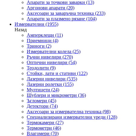
Апарати за точкови заварки
(13)
Аргонови апарати
(20)
Аксесоари за заваръчна техника
(233)
Апарати за плазмено рязане
(104)
Измервателни
(1955)
Назад
Амперклещи
(11)
Приемници
(4)
Триноги
(2)
Измервателни колела
(25)
Ръчни нивелири
(270)
Оптични нивелири
(54)
Теодолити
(9)
Стойки, лати и стативи
(122)
Лазерни нивелири
(535)
Лазерни ролетки
(155)
Мултицети
(24)
Шублери и микрометри
(36)
Ъгломери
(45)
Детектори
(74)
Аксесоари за измервателна техника
(98)
Специализирани измервателни уреди
(128)
Термокамери
(27)
Термометри
(46)
Влагомери
(70)