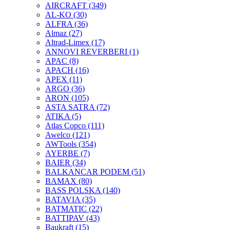
AIRCRAFT
(349)
AL-KO
(30)
ALFRA
(36)
Almaz
(27)
Altrad-Limex
(17)
ANNOVI REVERBERI
(1)
APAC
(8)
APACH
(16)
APEX
(11)
ARGO
(36)
ARON
(105)
ASTA SATRA
(72)
ATIKA
(5)
Atlas Copco
(111)
Awelco
(121)
AWTools
(354)
AYERBE
(7)
BAIER
(34)
BALKANCAR PODEM
(51)
BAMAX
(80)
BASS POLSKA
(140)
BATAVIA
(35)
BATMATIC
(22)
BATTIPAV
(43)
Baukraft
(15)