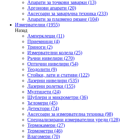
Апарати за точкови заварки
(13)
Аргонови апарати
(20)
Аксесоари за заваръчна техника
(233)
Апарати за плазмено рязане
(104)
Измервателни
(1955)
Назад
Амперклещи
(11)
Приемници
(4)
Триноги
(2)
Измервателни колела
(25)
Ръчни нивелири
(270)
Оптични нивелири
(54)
Теодолити
(9)
Стойки, лати и стативи
(122)
Лазерни нивелири
(535)
Лазерни ролетки
(155)
Мултицети
(24)
Шублери и микрометри
(36)
Ъгломери
(45)
Детектори
(74)
Аксесоари за измервателна техника
(98)
Специализирани измервателни уреди
(128)
Термокамери
(27)
Термометри
(46)
Влагомери
(70)