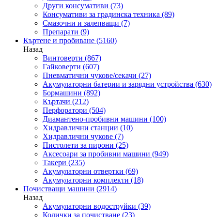
Други консумативи
(73)
Консумативи за градинска техника
(89)
Смазочни и залепващи
(7)
Препарати
(9)
Къртене и пробиване
(5160)
Назад
Винтоверти
(867)
Гайковерти
(607)
Пневматични чукове/секачи
(27)
Акумулаторни батерии и зарядни устройства
(630)
Бормашини
(892)
Къртачи
(212)
Перфоратори
(504)
Диамантено-пробивни машини
(100)
Хидравлични станции
(10)
Хидравлични чукове
(7)
Пистолети за пирони
(25)
Аксесоари за пробивни машини
(949)
Такери
(235)
Акумулаторни отвертки
(69)
Акумулаторни комплекти
(18)
Почистващи машини
(2914)
Назад
Акумулаторни водоструйки
(39)
Колички за почистване
(23)