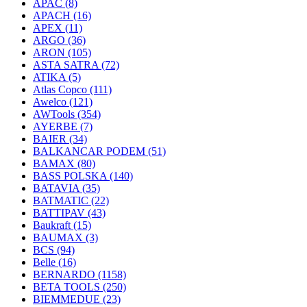
APAC
(8)
APACH
(16)
APEX
(11)
ARGO
(36)
ARON
(105)
ASTA SATRA
(72)
ATIKA
(5)
Atlas Copco
(111)
Awelco
(121)
AWTools
(354)
AYERBE
(7)
BAIER
(34)
BALKANCAR PODEM
(51)
BAMAX
(80)
BASS POLSKA
(140)
BATAVIA
(35)
BATMATIC
(22)
BATTIPAV
(43)
Baukraft
(15)
BAUMAX
(3)
BCS
(94)
Belle
(16)
BERNARDO
(1158)
BETA TOOLS
(250)
BIEMMEDUE
(23)