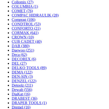
Collomix
(27)
COLUMBIA
(1)
COMET
(76)
COMPAC HIDRAULIK
(28)
Comprag
(106)
CONDTROL
(53)
CONFORTO
(21)
CORMAK
(641)
CROWN
(10)
CUB CADET
(40)
DAB
(380)
Daewoo
(251)
Deca
(62)
DECOREX
(6)
DEL
(27)
DELKO TOOLS
(89)
DEMA
(122)
DEN-SIN
(3)
DENZEL
(122)
Detoolz
(211)
Dewalt
(556)
DiaKat
(16)
DRABEST
(36)
DRAPER TOOLS
(1)
Dremel
(16)