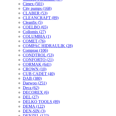
Cimex
(501)
City pumps
(168)
CLABER
(53)
CLEANCRAFT
(89)
Cleanfix
(5)
COELBO
(65)
Collomix
(27)
COLUMBIA
(1)
COMET
(76)
COMPAC HIDRAULIK
(28)
Comprag
(106)
CONDTROL
(53)
CONFORTO
(21)
CORMAK
(641)
CROWN
(10)
CUB CADET
(40)
DAB
(380)
Daewoo
(251)
Deca
(62)
DECOREX
(6)
DEL
(27)
DELKO TOOLS
(89)
DEMA
(122)
DEN-SIN
(3)
DENZEL
(122)