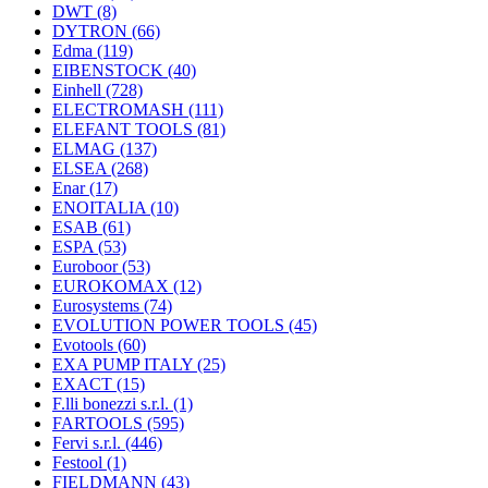
DWT
(8)
DYTRON
(66)
Edma
(119)
EIBENSTOCK
(40)
Einhell
(728)
ELECTROMASH
(111)
ELEFANT TOOLS
(81)
ELMAG
(137)
ELSEA
(268)
Enar
(17)
ENOITALIA
(10)
ESAB
(61)
ESPA
(53)
Euroboor
(53)
EUROKOMAX
(12)
Eurosystems
(74)
EVOLUTION POWER TOOLS
(45)
Evotools
(60)
EXA PUMP ITALY
(25)
EXACT
(15)
F.lli bonezzi s.r.l.
(1)
FARTOOLS
(595)
Fervi s.r.l.
(446)
Festool
(1)
FIELDMANN
(43)