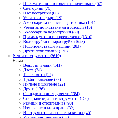
Пневматични пистолети за почистване
(57)
Снегорини
(76)
Пясъкоструйки
(66)
Улеи за отпадъци
(19)
Аксесоари за почистваща техника
(191)
Уреди за почистване на прозорци
(15)
Аксесоари за водоструйки
(80)
Прахосмукачки и парочистачки
(1310)
Водоструйки и пароструйки
(628)
Подопочистващи машини
(283)
Други почистващи
(120)
Ръчни инструменти
(2619)
Назад
Вендузи и лапи
(141)
Длета
(24)
Такаламити
(17)
Тръбни ключове
(77)
Пилене и шкурене
(22)
Други
(136)
Стандартни инструменти
(784)
Специализирани инструменти
(156)
Режещи и строителни
(490)
Измерване и маркиране
(32)
Инструменти за лепене на винил
(45)
Ударни инструменти
(37)