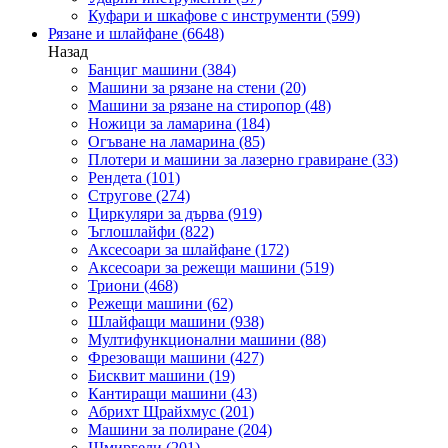
Куфари и шкафове с инструменти
(599)
Рязане и шлайфане
(6648)
Назад
Банциг машини
(384)
Машини за рязане на стени
(20)
Машини за рязане на стиропор
(48)
Ножици за ламарина
(184)
Огъване на ламарина
(85)
Плотери и машини за лазерно гравиране
(33)
Рендета
(101)
Стругове
(274)
Циркуляри за дърва
(919)
Ъглошлайфи
(822)
Аксесоари за шлайфане
(172)
Аксесоари за режещи машини
(519)
Триони
(468)
Режещи машини
(62)
Шлайфащи машини
(938)
Мултифункционални машини
(88)
Фрезоващи машини
(427)
Бисквит машини
(19)
Кантиращи машини
(43)
Абрихт Щрайхмус
(201)
Машини за полиране
(204)
Шмиргели
(201)