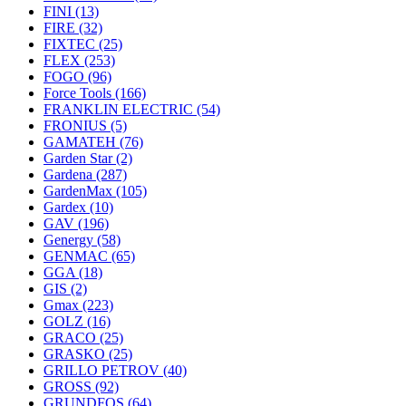
FINI
(13)
FIRE
(32)
FIXTEC
(25)
FLEX
(253)
FOGO
(96)
Force Tools
(166)
FRANKLIN ELECTRIC
(54)
FRONIUS
(5)
GAMATEH
(76)
Garden Star
(2)
Gardena
(287)
GardenMax
(105)
Gardex
(10)
GAV
(196)
Genergy
(58)
GENMAC
(65)
GGA
(18)
GIS
(2)
Gmax
(223)
GOLZ
(16)
GRACO
(25)
GRASKO
(25)
GRILLO PETROV
(40)
GROSS
(92)
GRUNDFOS
(64)