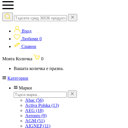
Вход
Любими
0
Сравни
Моята Количка
0
Вашата количка е празна.
Категории
Марки
Abac
(56)
Activa Polska
(13)
AEG
(18)
Aeropro
(9)
AGM
(51)
AIGNEP
(11)