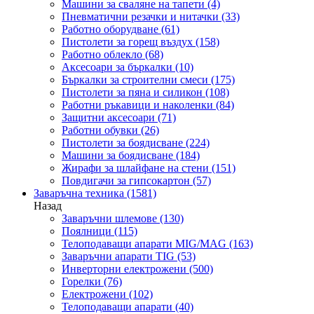
Машини за сваляне на тапети
(4)
Пневматични резачки и нитачки
(33)
Работно оборудване
(61)
Пистолети за горещ въздух
(158)
Работно облекло
(68)
Аксесоари за бъркалки
(10)
Бъркалки за строителни смеси
(175)
Пистолети за пяна и силикон
(108)
Работни ръкавици и наколенки
(84)
Защитни аксесоари
(71)
Работни обувки
(26)
Пистолети за боядисване
(224)
Машини за боядисване
(184)
Жирафи за шлайфане на стени
(151)
Повдигачи за гипсокартон
(57)
Заваръчна техника
(1581)
Назад
Заваръчни шлемове
(130)
Поялници
(115)
Телоподаващи апарати MIG/MAG
(163)
Заваръчни апарати TIG
(53)
Инверторни електрожени
(500)
Горелки
(76)
Електрожени
(102)
Телоподаващи апарати
(40)