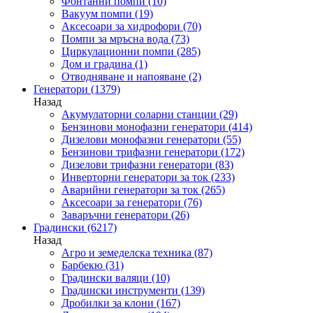
Фонтанни помпи
(10)
Вакуум помпи
(19)
Аксесоари за хидрофори
(70)
Помпи за мръсна вода
(73)
Циркулационни помпи
(285)
Дом и градина
(1)
Отводняване и напояване
(2)
Генератори
(1379)
Назад
Акумулаторни соларни станции
(29)
Бензинови монофазни генератори
(414)
Дизелови монофазни генератори
(55)
Бензинови трифазни генератори
(172)
Дизелови трифазни генератори
(83)
Инверторни генератори за ток
(233)
Аварийни генератори за ток
(265)
Аксесоари за генератори
(76)
Заваръчни генератори
(26)
Градински
(6217)
Назад
Агро и земеделска техника
(87)
Барбекю
(31)
Градински валяци
(10)
Градински инструменти
(139)
Дробилки за клони
(167)