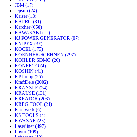
JBM
(17)
Jepson
(24)
Kaiser
(13)
KAPRO
(81)
Karcher
(658)
KAWASAKI
(11)
KJ POWER GENERATOR
(87)
KNIPEX
(37)
KOCEL
(175)
KOENNER-SOEHNEN
(297)
KOHLER SDMO
(26)
KONEKTO
(4)
KOSHIN
(41)
KP Pump
(25)
KraftDele
(2082)
KRANZLE
(24)
KRAUSE
(131)
KREATOR
(203)
KREG TOOL
(21)
Kronwerk
(6)
KS TOOLS
(4)
KWAZAR
(23)
Laserliner
(497)
Lavor
(169)