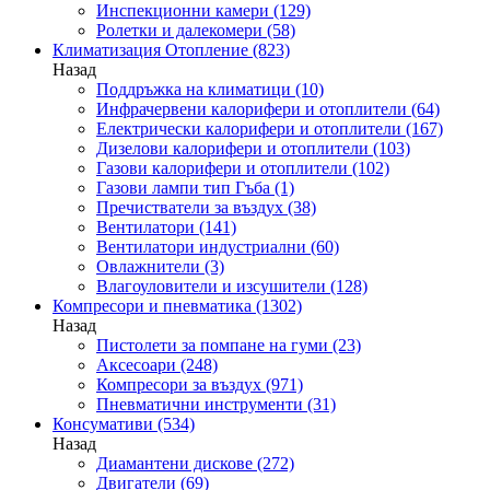
Инспекционни камери
(129)
Ролетки и далекомери
(58)
Климатизация Отопление
(823)
Назад
Поддръжка на климатици
(10)
Инфрачервени калорифери и отоплители
(64)
Електрически калорифери и отоплители
(167)
Дизелови калорифери и отоплители
(103)
Газови калорифери и отоплители
(102)
Газови лампи тип Гъба
(1)
Пречистватели за въздух
(38)
Вентилатори
(141)
Вентилатори индустриални
(60)
Овлажнители
(3)
Влагоуловители и изсушители
(128)
Компресори и пневматика
(1302)
Назад
Пистолети за помпане на гуми
(23)
Аксесоари
(248)
Компресори за въздух
(971)
Пневматични инструменти
(31)
Консумативи
(534)
Назад
Диамантени дискове
(272)
Двигатели
(69)