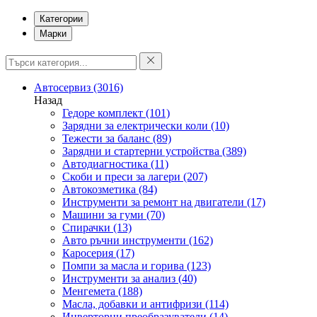
Категории
Марки
Автосервиз
(3016)
Назад
Гедоре комплект
(101)
Зарядни за електрически коли
(10)
Тежести за баланс
(89)
Зарядни и стартерни устройства
(389)
Автодиагностика
(11)
Скоби и преси за лагери
(207)
Автокозметика
(84)
Инструменти за ремонт на двигатели
(17)
Машини за гуми
(70)
Спирачки
(13)
Авто ръчни инструменти
(162)
Каросерия
(17)
Помпи за масла и горива
(123)
Инструменти за анализ
(40)
Менгемета
(188)
Масла, добавки и антифризи
(114)
Инверторни преобразуватели
(14)