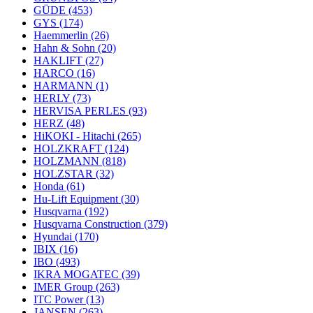
GÜDE
(453)
GYS
(174)
Haemmerlin
(26)
Hahn & Sohn
(20)
HAKLIFT
(27)
HARCO
(16)
HARMANN
(1)
HERLY
(73)
HERVISA PERLES
(93)
HERZ
(48)
HiKOKI - Hitachi
(265)
HOLZKRAFT
(124)
HOLZMANN
(818)
HOLZSTAR
(32)
Honda
(61)
Hu-Lift Equipment
(30)
Husqvarna
(192)
Husqvarna Construction
(379)
Hyundai
(170)
IBIX
(16)
IBO
(493)
IKRA MOGATEC
(39)
IMER Group
(263)
ITC Power
(13)
JANSEN
(263)