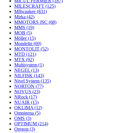
MICUL FERMIER
(187)
MILESCRAFT
(125)
MIlwaukee
(831)
Mirka
(42)
MMOTORS JSC
(68)
MMS
(19)
MOB
(5)
Möller
(15)
Mondelin
(69)
MONTOLIT
(52)
MTD
(121)
MTX
(92)
Multisystem
(1)
NEGEL
(13)
NILFISK
(143)
Nivel System
(135)
NORTON
(77)
NOVUS
(23)
NRock
(17)
NUAIR
(15)
OKLIMA
(12)
Omnigena
(5)
OMS
(3)
OPTIMUM
(214)
Oregon
(3)