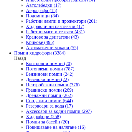
Автолебедки
(17)
Аерографи
(15)
Подемници
(84)
Работни лампи и прожектори
(201)
Хидравлични разпъвачи
(17)
Работни маси и тезгяси
(431)
Кранове за двигатели
(43)
Крикове
(495)
Автоматични макари
(55)
Помпи хидрофори
(3384)
Назад
Контролни помпи
(20)
Потопяеми помпи
(787)
Бензинови помпи
(242)
Дизелови помпи
(22)
Центробежни помпи
(376)
Градински помпи
(269)
Дренажни помпи
(262)
Сондажни помпи
(644)
Резервоари за вода
(17)
Аксесоари за водни помпи
(297)
Хидрофори
(258)
Помпи за басейн
(20)
Повишаване на налягане
(16)