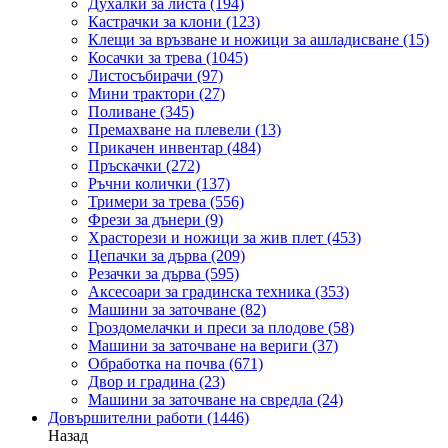
Духалки за листа
(194)
Кастрачки за клони
(123)
Клещи за връзване и ножици за ашладисване
(15)
Косачки за трева
(1045)
Листосъбирачи
(97)
Мини трактори
(27)
Поливане
(345)
Премахване на плевели
(13)
Прикачен инвентар
(484)
Пръскачки
(272)
Ръчни колички
(137)
Тримери за трева
(556)
Фрези за дънери
(9)
Храсторези и ножици за жив плет
(453)
Цепачки за дърва
(209)
Резачки за дърва
(595)
Аксесоари за градинска техника
(353)
Машини за заточване
(82)
Гроздомелачки и преси за плодове
(58)
Машини за заточване на вериги
(37)
Обработка на почва
(671)
Двор и градина
(23)
Машини за заточване на свредла
(24)
Довършителни работи
(1446)
Назад