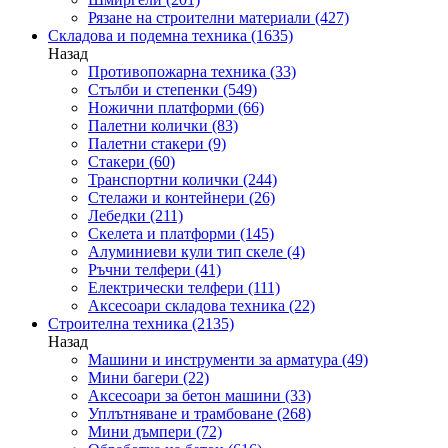
Рязане на строителни материали
(427)
Складова и подемна техника
(1635)
Назад
Противопожарна техника
(33)
Стълби и степенки
(549)
Ножични платформи
(66)
Палетни колички
(83)
Палетни стакери
(9)
Стакери
(60)
Транспортни колички
(244)
Стелажи и контейнери
(26)
Лебедки
(211)
Скелета и платформи
(145)
Алуминиеви кули тип скеле
(4)
Ръчни телфери
(41)
Електрически телфери
(111)
Аксесоари складова техника
(22)
Строителна техника
(2135)
Назад
Машини и инструменти за арматура
(49)
Мини багери
(22)
Аксесоари за бетон машини
(33)
Уплътняване и трамбоване
(268)
Мини дъмпери
(72)