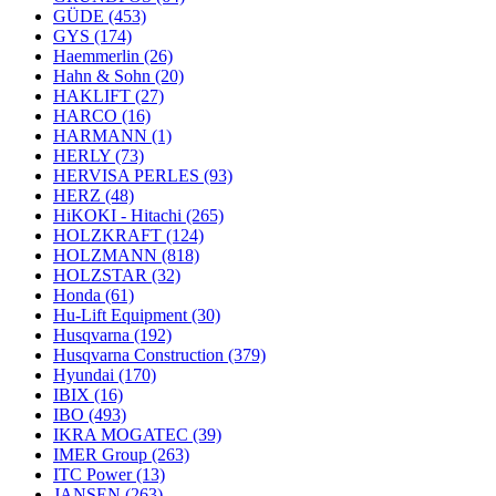
GÜDE
(453)
GYS
(174)
Haemmerlin
(26)
Hahn & Sohn
(20)
HAKLIFT
(27)
HARCO
(16)
HARMANN
(1)
HERLY
(73)
HERVISA PERLES
(93)
HERZ
(48)
HiKOKI - Hitachi
(265)
HOLZKRAFT
(124)
HOLZMANN
(818)
HOLZSTAR
(32)
Honda
(61)
Hu-Lift Equipment
(30)
Husqvarna
(192)
Husqvarna Construction
(379)
Hyundai
(170)
IBIX
(16)
IBO
(493)
IKRA MOGATEC
(39)
IMER Group
(263)
ITC Power
(13)
JANSEN
(263)