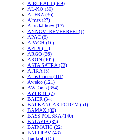
AIRCRAFT
(349)
AL-KO
(30)
ALFRA
(36)
Almaz
(27)
Altrad-Limex
(17)
ANNOVI REVERBERI
(1)
APAC
(8)
APACH
(16)
APEX
(11)
ARGO
(36)
ARON
(105)
ASTA SATRA
(72)
ATIKA
(5)
Atlas Copco
(111)
Awelco
(121)
AWTools
(354)
AYERBE
(7)
BAIER
(34)
BALKANCAR PODEM
(51)
BAMAX
(80)
BASS POLSKA
(140)
BATAVIA
(35)
BATMATIC
(22)
BATTIPAV
(43)
Baukraft
(15)