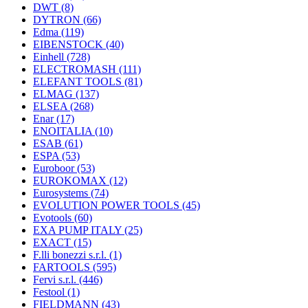
DWT
(8)
DYTRON
(66)
Edma
(119)
EIBENSTOCK
(40)
Einhell
(728)
ELECTROMASH
(111)
ELEFANT TOOLS
(81)
ELMAG
(137)
ELSEA
(268)
Enar
(17)
ENOITALIA
(10)
ESAB
(61)
ESPA
(53)
Euroboor
(53)
EUROKOMAX
(12)
Eurosystems
(74)
EVOLUTION POWER TOOLS
(45)
Evotools
(60)
EXA PUMP ITALY
(25)
EXACT
(15)
F.lli bonezzi s.r.l.
(1)
FARTOOLS
(595)
Fervi s.r.l.
(446)
Festool
(1)
FIELDMANN
(43)