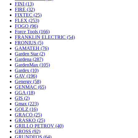
FINI
(13)
FIRE
(32)
FIXTEC
(25)
FLEX
(253)
FOGO
(96)
Force Tools
(166)
FRANKLIN ELECTRIC
(54)
FRONIUS
(5)
GAMATEH
(76)
Garden Star
(2)
Gardena
(287)
GardenMax
(105)
Gardex
(10)
GAV
(196)
Genergy
(58)
GENMAC
(65)
GGA
(18)
GIS
(2)
Gmax
(223)
GOLZ
(16)
GRACO
(25)
GRASKO
(25)
GRILLO PETROV
(40)
GROSS
(92)
GRUNDFOS
(64)