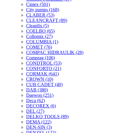
Cimex
(501)
City pumps
(168)
CLABER
(53)
CLEANCRAFT
(89)
Cleanfix
(5)
COELBO
(65)
Collomix
(27)
COLUMBIA
(1)
COMET
(76)
COMPAC HIDRAULIK
(28)
Comprag
(106)
CONDTROL
(53)
CONFORTO
(21)
CORMAK
(641)
CROWN
(10)
CUB CADET
(40)
DAB
(380)
Daewoo
(251)
Deca
(62)
DECOREX
(6)
DEL
(27)
DELKO TOOLS
(89)
DEMA
(122)
DEN-SIN
(3)
DENZEL
(122)