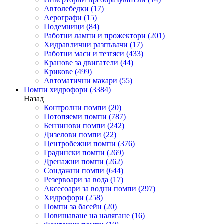
Автолебедки
(17)
Аерографи
(15)
Подемници
(84)
Работни лампи и прожектори
(201)
Хидравлични разпъвачи
(17)
Работни маси и тезгяси
(433)
Кранове за двигатели
(44)
Крикове
(499)
Автоматични макари
(55)
Помпи хидрофори
(3384)
Назад
Контролни помпи
(20)
Потопяеми помпи
(787)
Бензинови помпи
(242)
Дизелови помпи
(22)
Центробежни помпи
(376)
Градински помпи
(269)
Дренажни помпи
(262)
Сондажни помпи
(644)
Резервоари за вода
(17)
Аксесоари за водни помпи
(297)
Хидрофори
(258)
Помпи за басейн
(20)
Повишаване на налягане
(16)