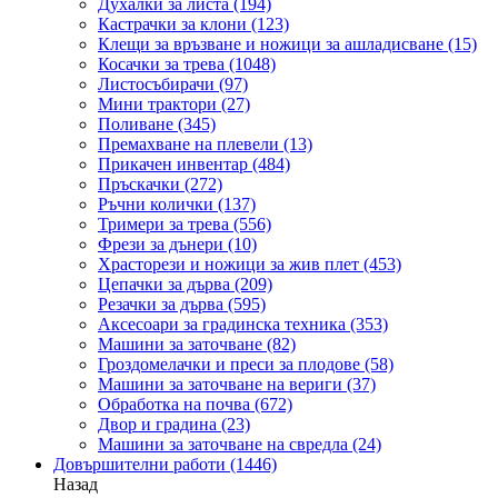
Духалки за листа
(194)
Кастрачки за клони
(123)
Клещи за връзване и ножици за ашладисване
(15)
Косачки за трева
(1048)
Листосъбирачи
(97)
Мини трактори
(27)
Поливане
(345)
Премахване на плевели
(13)
Прикачен инвентар
(484)
Пръскачки
(272)
Ръчни колички
(137)
Тримери за трева
(556)
Фрези за дънери
(10)
Храсторези и ножици за жив плет
(453)
Цепачки за дърва
(209)
Резачки за дърва
(595)
Аксесоари за градинска техника
(353)
Машини за заточване
(82)
Гроздомелачки и преси за плодове
(58)
Машини за заточване на вериги
(37)
Обработка на почва
(672)
Двор и градина
(23)
Машини за заточване на свредла
(24)
Довършителни работи
(1446)
Назад