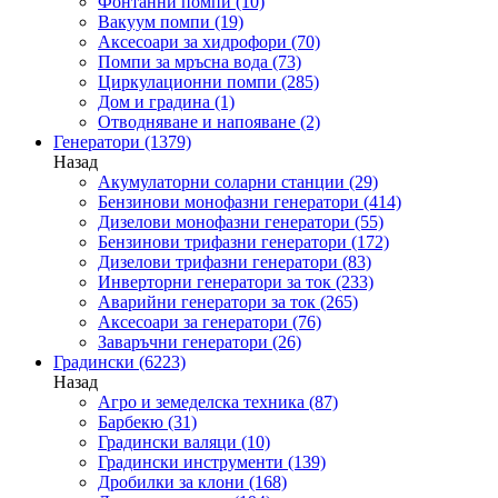
Фонтанни помпи
(10)
Вакуум помпи
(19)
Аксесоари за хидрофори
(70)
Помпи за мръсна вода
(73)
Циркулационни помпи
(285)
Дом и градина
(1)
Отводняване и напояване
(2)
Генератори
(1379)
Назад
Акумулаторни соларни станции
(29)
Бензинови монофазни генератори
(414)
Дизелови монофазни генератори
(55)
Бензинови трифазни генератори
(172)
Дизелови трифазни генератори
(83)
Инверторни генератори за ток
(233)
Аварийни генератори за ток
(265)
Аксесоари за генератори
(76)
Заваръчни генератори
(26)
Градински
(6223)
Назад
Агро и земеделска техника
(87)
Барбекю
(31)
Градински валяци
(10)
Градински инструменти
(139)
Дробилки за клони
(168)