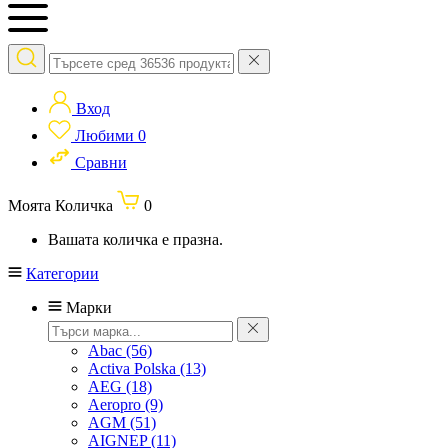
Вход
Любими
0
Сравни
Моята Количка
0
Вашата количка е празна.
Категории
Марки
Abac
(56)
Activa Polska
(13)
AEG
(18)
Aeropro
(9)
AGM
(51)
AIGNEP
(11)