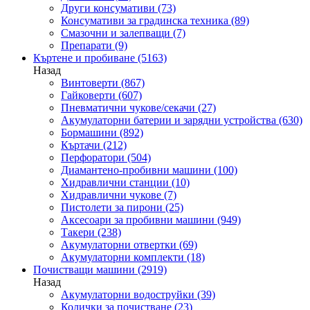
Други консумативи
(73)
Консумативи за градинска техника
(89)
Смазочни и залепващи
(7)
Препарати
(9)
Къртене и пробиване
(5163)
Назад
Винтоверти
(867)
Гайковерти
(607)
Пневматични чукове/секачи
(27)
Акумулаторни батерии и зарядни устройства
(630)
Бормашини
(892)
Къртачи
(212)
Перфоратори
(504)
Диамантено-пробивни машини
(100)
Хидравлични станции
(10)
Хидравлични чукове
(7)
Пистолети за пирони
(25)
Аксесоари за пробивни машини
(949)
Такери
(238)
Акумулаторни отвертки
(69)
Акумулаторни комплекти
(18)
Почистващи машини
(2919)
Назад
Акумулаторни водоструйки
(39)
Колички за почистване
(23)