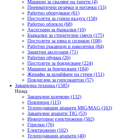
Машини за сваляне на тапети
(4)
Пневматични резачки и нитачки
(33)
Работно оборудване
(61)
Пистолети за горещ въздух
(158)
Работно облекло
(68)
Аксесоари за бъркалки
(10)
Бъркалки за строителни смеси
(175)
Пистолети за пяна и силикон
(108)
Работни ръкавици и наколенки
(84)
Защитни аксесоари
(71)
Работни обувки
(26)
Пистолети за боядисване
(224)
Машини за боядисване
(184)
Жирафи за шлайфане на стени
(151)
Повдигачи за гипсокартон
(57)
Заваръчна техника
(1585)
Назад
Заваръчни шлемове
(132)
Поялници
(115)
Телоподаващи апарати MIG/MAG
(163)
Заваръчни апарати TIG
(53)
Инверторни електрожени
(502)
Горелки
(76)
Електрожени
(102)
Телоподаващи апарати
(40)