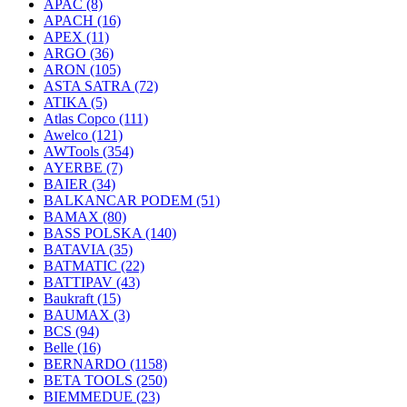
APAC
(8)
APACH
(16)
APEX
(11)
ARGO
(36)
ARON
(105)
ASTA SATRA
(72)
ATIKA
(5)
Atlas Copco
(111)
Awelco
(121)
AWTools
(354)
AYERBE
(7)
BAIER
(34)
BALKANCAR PODEM
(51)
BAMAX
(80)
BASS POLSKA
(140)
BATAVIA
(35)
BATMATIC
(22)
BATTIPAV
(43)
Baukraft
(15)
BAUMAX
(3)
BCS
(94)
Belle
(16)
BERNARDO
(1158)
BETA TOOLS
(250)
BIEMMEDUE
(23)