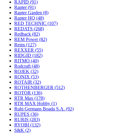
RAPID
(91)
Rapter
(91)
Rapter Garden
(8)
Rapter HQ
(48)
RED TECHNIC
(107)
REDATS
(268)
Redback
(82)
REM Power
(82)
Rems
(127)
REXXER
(55)
RIDGID
(182)
RITMO
(40)
Rodcraft
(48)
ROJEK
(32)
RONIX
(53)
ROTAIR
(32)
ROTHENBERGER
(512)
ROTOR
(136)
RTR Max
(178)
RTR MAX Hobby
(1)
Rubi Germans Boada S.A.
(92)
RUPES
(36)
RURIS
(283)
RYOBI
(132)
S&K
(2)