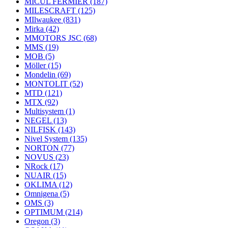
MICUL FERMIER
(187)
MILESCRAFT
(125)
MIlwaukee
(831)
Mirka
(42)
MMOTORS JSC
(68)
MMS
(19)
MOB
(5)
Möller
(15)
Mondelin
(69)
MONTOLIT
(52)
MTD
(121)
MTX
(92)
Multisystem
(1)
NEGEL
(13)
NILFISK
(143)
Nivel System
(135)
NORTON
(77)
NOVUS
(23)
NRock
(17)
NUAIR
(15)
OKLIMA
(12)
Omnigena
(5)
OMS
(3)
OPTIMUM
(214)
Oregon
(3)