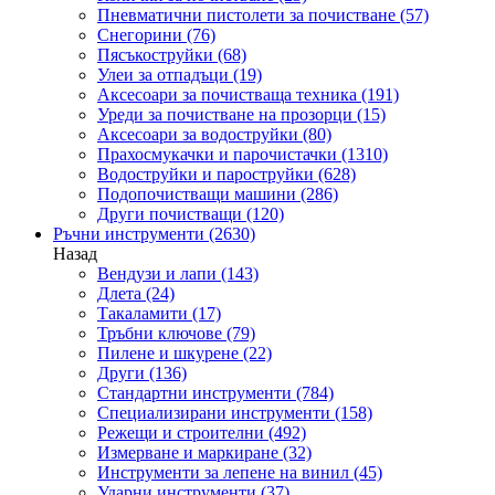
Пневматични пистолети за почистване
(57)
Снегорини
(76)
Пясъкоструйки
(68)
Улеи за отпадъци
(19)
Аксесоари за почистваща техника
(191)
Уреди за почистване на прозорци
(15)
Аксесоари за водоструйки
(80)
Прахосмукачки и парочистачки
(1310)
Водоструйки и пароструйки
(628)
Подопочистващи машини
(286)
Други почистващи
(120)
Ръчни инструменти
(2630)
Назад
Вендузи и лапи
(143)
Длета
(24)
Такаламити
(17)
Тръбни ключове
(79)
Пилене и шкурене
(22)
Други
(136)
Стандартни инструменти
(784)
Специализирани инструменти
(158)
Режещи и строителни
(492)
Измерване и маркиране
(32)
Инструменти за лепене на винил
(45)
Ударни инструменти
(37)