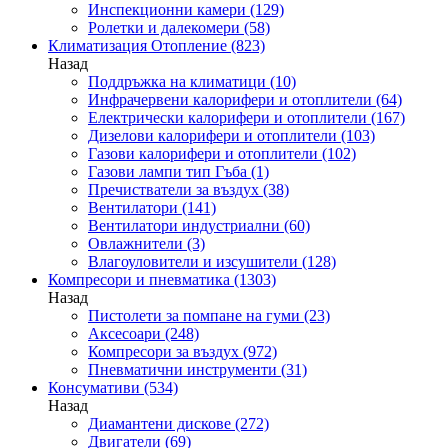
Инспекционни камери
(129)
Ролетки и далекомери
(58)
Климатизация Отопление
(823)
Назад
Поддръжка на климатици
(10)
Инфрачервени калорифери и отоплители
(64)
Електрически калорифери и отоплители
(167)
Дизелови калорифери и отоплители
(103)
Газови калорифери и отоплители
(102)
Газови лампи тип Гъба
(1)
Пречистватели за въздух
(38)
Вентилатори
(141)
Вентилатори индустриални
(60)
Овлажнители
(3)
Влагоуловители и изсушители
(128)
Компресори и пневматика
(1303)
Назад
Пистолети за помпане на гуми
(23)
Аксесоари
(248)
Компресори за въздух
(972)
Пневматични инструменти
(31)
Консумативи
(534)
Назад
Диамантени дискове
(272)
Двигатели
(69)