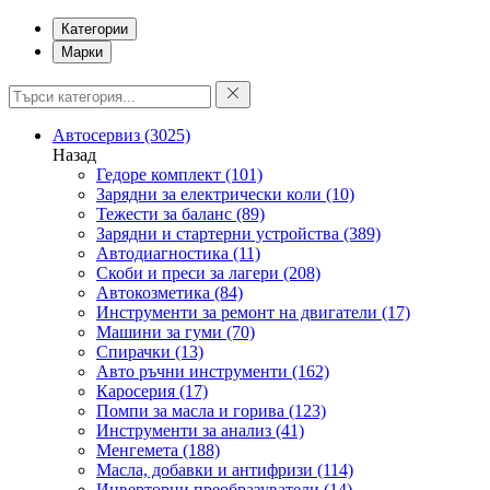
Категории
Марки
Автосервиз
(3025)
Назад
Гедоре комплект
(101)
Зарядни за електрически коли
(10)
Тежести за баланс
(89)
Зарядни и стартерни устройства
(389)
Автодиагностика
(11)
Скоби и преси за лагери
(208)
Автокозметика
(84)
Инструменти за ремонт на двигатели
(17)
Машини за гуми
(70)
Спирачки
(13)
Авто ръчни инструменти
(162)
Каросерия
(17)
Помпи за масла и горива
(123)
Инструменти за анализ
(41)
Менгемета
(188)
Масла, добавки и антифризи
(114)
Инверторни преобразуватели
(14)