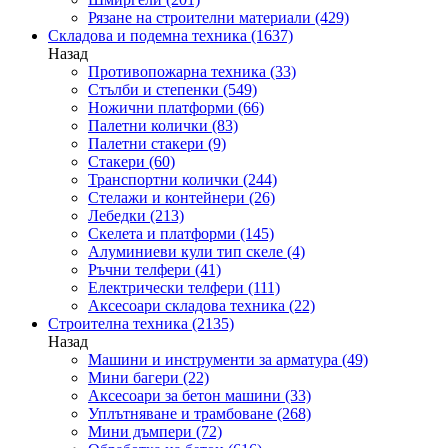
Рязане на строителни материали
(429)
Складова и подемна техника
(1637)
Назад
Противопожарна техника
(33)
Стълби и степенки
(549)
Ножични платформи
(66)
Палетни колички
(83)
Палетни стакери
(9)
Стакери
(60)
Транспортни колички
(244)
Стелажи и контейнери
(26)
Лебедки
(213)
Скелета и платформи
(145)
Алуминиеви кули тип скеле
(4)
Ръчни телфери
(41)
Електрически телфери
(111)
Аксесоари складова техника
(22)
Строителна техника
(2135)
Назад
Машини и инструменти за арматура
(49)
Мини багери
(22)
Аксесоари за бетон машини
(33)
Уплътняване и трамбоване
(268)
Мини дъмпери
(72)