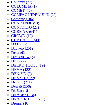
Collomix
(27)
COLUMBIA
(1)
COMET
(76)
COMPAC HIDRAULIK
(28)
Comprag
(106)
CONDTROL
(53)
CONFORTO
(21)
CORMAK
(641)
CROWN
(10)
CUB CADET
(40)
DAB
(380)
Daewoo
(251)
Deca
(62)
DECOREX
(6)
DEL
(27)
DELKO TOOLS
(89)
DEMA
(122)
DEN-SIN
(3)
DENZEL
(122)
Detoolz
(211)
Dewalt
(556)
DiaKat
(16)
DRABEST
(36)
DRAPER TOOLS
(1)
Dremel
(16)