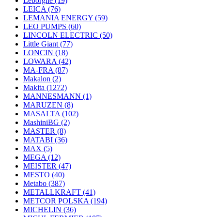
Leborgne
(19)
LEICA
(76)
LEMANIA ENERGY
(59)
LEO PUMPS
(60)
LINCOLN ELECTRIC
(50)
Little Giant
(77)
LONCIN
(18)
LOWARA
(42)
MA-FRA
(87)
Makalon
(2)
Makita
(1272)
MANNESMANN
(1)
MARUZEN
(8)
MASALTA
(102)
MashiniBG
(2)
MASTER
(8)
MATABI
(36)
MAX
(5)
MEGA
(12)
MEISTER
(47)
MESTO
(40)
Metabo
(387)
METALLKRAFT
(41)
METCOR POLSKA
(194)
MICHELIN
(36)