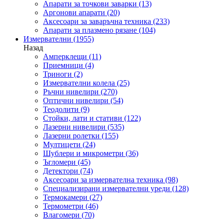
Апарати за точкови заварки
(13)
Аргонови апарати
(20)
Аксесоари за заваръчна техника
(233)
Апарати за плазмено рязане
(104)
Измервателни
(1955)
Назад
Амперклещи
(11)
Приемници
(4)
Триноги
(2)
Измервателни колела
(25)
Ръчни нивелири
(270)
Оптични нивелири
(54)
Теодолити
(9)
Стойки, лати и стативи
(122)
Лазерни нивелири
(535)
Лазерни ролетки
(155)
Мултицети
(24)
Шублери и микрометри
(36)
Ъгломери
(45)
Детектори
(74)
Аксесоари за измервателна техника
(98)
Специализирани измервателни уреди
(128)
Термокамери
(27)
Термометри
(46)
Влагомери
(70)