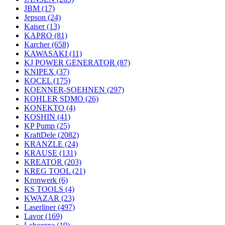
JBM
(17)
Jepson
(24)
Kaiser
(13)
KAPRO
(81)
Karcher
(658)
KAWASAKI
(11)
KJ POWER GENERATOR
(87)
KNIPEX
(37)
KOCEL
(175)
KOENNER-SOEHNEN
(297)
KOHLER SDMO
(26)
KONEKTO
(4)
KOSHIN
(41)
KP Pump
(25)
KraftDele
(2082)
KRANZLE
(24)
KRAUSE
(131)
KREATOR
(203)
KREG TOOL
(21)
Kronwerk
(6)
KS TOOLS
(4)
KWAZAR
(23)
Laserliner
(497)
Lavor
(169)