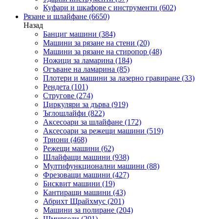
Куфари и шкафове с инструменти
(602)
Рязане и шлайфане
(6650)
Назад
Банциг машини
(384)
Машини за рязане на стени
(20)
Машини за рязане на стиропор
(48)
Ножици за ламарина
(184)
Огъване на ламарина
(85)
Плотери и машини за лазерно гравиране
(33)
Рендета
(101)
Стругове
(274)
Циркуляри за дърва
(919)
Ъглошлайфи
(822)
Аксесоари за шлайфане
(172)
Аксесоари за режещи машини
(519)
Триони
(468)
Режещи машини
(62)
Шлайфащи машини
(938)
Мултифункционални машини
(88)
Фрезоващи машини
(427)
Бисквит машини
(19)
Кантиращи машини
(43)
Абрихт Щрайхмус
(201)
Машини за полиране
(204)
Шмиргели
(201)