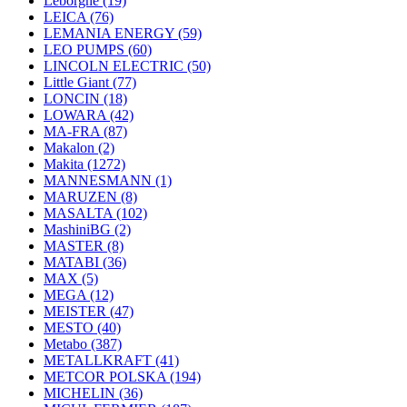
Leborgne
(19)
LEICA
(76)
LEMANIA ENERGY
(59)
LEO PUMPS
(60)
LINCOLN ELECTRIC
(50)
Little Giant
(77)
LONCIN
(18)
LOWARA
(42)
MA-FRA
(87)
Makalon
(2)
Makita
(1272)
MANNESMANN
(1)
MARUZEN
(8)
MASALTA
(102)
MashiniBG
(2)
MASTER
(8)
MATABI
(36)
MAX
(5)
MEGA
(12)
MEISTER
(47)
MESTO
(40)
Metabo
(387)
METALLKRAFT
(41)
METCOR POLSKA
(194)
MICHELIN
(36)