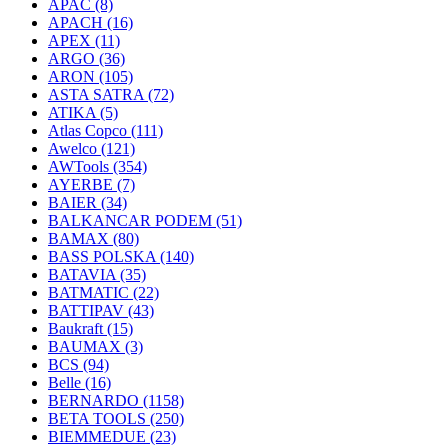
APAC
(8)
APACH
(16)
APEX
(11)
ARGO
(36)
ARON
(105)
ASTA SATRA
(72)
ATIKA
(5)
Atlas Copco
(111)
Awelco
(121)
AWTools
(354)
AYERBE
(7)
BAIER
(34)
BALKANCAR PODEM
(51)
BAMAX
(80)
BASS POLSKA
(140)
BATAVIA
(35)
BATMATIC
(22)
BATTIPAV
(43)
Baukraft
(15)
BAUMAX
(3)
BCS
(94)
Belle
(16)
BERNARDO
(1158)
BETA TOOLS
(250)
BIEMMEDUE
(23)