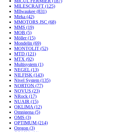
MICUL FERMIER
(187)
MILESCRAFT
(125)
MIlwaukee
(831)
Mirka
(42)
MMOTORS JSC
(68)
MMS
(19)
MOB
(5)
Möller
(15)
Mondelin
(69)
MONTOLIT
(52)
MTD
(121)
MTX
(92)
Multisystem
(1)
NEGEL
(13)
NILFISK
(143)
Nivel System
(135)
NORTON
(77)
NOVUS
(23)
NRock
(17)
NUAIR
(15)
OKLIMA
(12)
Omnigena
(5)
OMS
(3)
OPTIMUM
(214)
Oregon
(3)