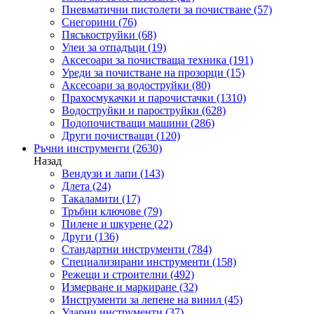
Пневматични пистолети за почистване
(57)
Снегорини
(76)
Пясъкоструйки
(68)
Улеи за отпадъци
(19)
Аксесоари за почистваща техника
(191)
Уреди за почистване на прозорци
(15)
Аксесоари за водоструйки
(80)
Прахосмукачки и парочистачки
(1310)
Водоструйки и пароструйки
(628)
Подопочистващи машини
(286)
Други почистващи
(120)
Ръчни инструменти
(2630)
Назад
Вендузи и лапи
(143)
Длета
(24)
Такаламити
(17)
Тръбни ключове
(79)
Пилене и шкурене
(22)
Други
(136)
Стандартни инструменти
(784)
Специализирани инструменти
(158)
Режещи и строителни
(492)
Измерване и маркиране
(32)
Инструменти за лепене на винил
(45)
Ударни инструменти
(37)