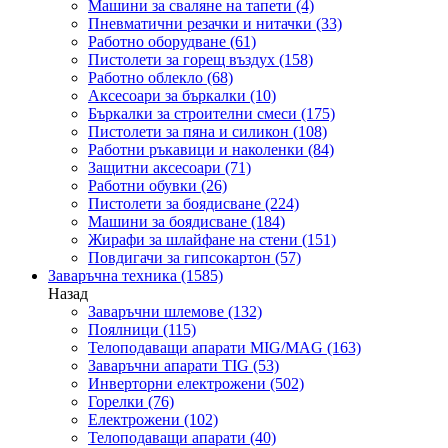
Машини за сваляне на тапети
(4)
Пневматични резачки и нитачки
(33)
Работно оборудване
(61)
Пистолети за горещ въздух
(158)
Работно облекло
(68)
Аксесоари за бъркалки
(10)
Бъркалки за строителни смеси
(175)
Пистолети за пяна и силикон
(108)
Работни ръкавици и наколенки
(84)
Защитни аксесоари
(71)
Работни обувки
(26)
Пистолети за боядисване
(224)
Машини за боядисване
(184)
Жирафи за шлайфане на стени
(151)
Повдигачи за гипсокартон
(57)
Заваръчна техника
(1585)
Назад
Заваръчни шлемове
(132)
Поялници
(115)
Телоподаващи апарати MIG/MAG
(163)
Заваръчни апарати TIG
(53)
Инверторни електрожени
(502)
Горелки
(76)
Електрожени
(102)
Телоподаващи апарати
(40)