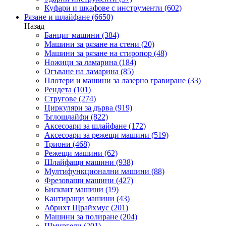
Куфари и шкафове с инструменти
(602)
Рязане и шлайфане
(6650)
Назад
Банциг машини
(384)
Машини за рязане на стени
(20)
Машини за рязане на стиропор
(48)
Ножици за ламарина
(184)
Огъване на ламарина
(85)
Плотери и машини за лазерно гравиране
(33)
Рендета
(101)
Стругове
(274)
Циркуляри за дърва
(919)
Ъглошлайфи
(822)
Аксесоари за шлайфане
(172)
Аксесоари за режещи машини
(519)
Триони
(468)
Режещи машини
(62)
Шлайфащи машини
(938)
Мултифункционални машини
(88)
Фрезоващи машини
(427)
Бисквит машини
(19)
Кантиращи машини
(43)
Абрихт Щрайхмус
(201)
Машини за полиране
(204)
Шмиргели
(201)