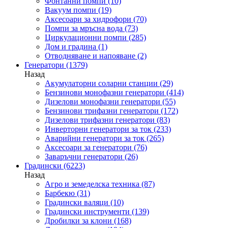
Фонтанни помпи
(10)
Вакуум помпи
(19)
Аксесоари за хидрофори
(70)
Помпи за мръсна вода
(73)
Циркулационни помпи
(285)
Дом и градина
(1)
Отводняване и напояване
(2)
Генератори
(1379)
Назад
Акумулаторни соларни станции
(29)
Бензинови монофазни генератори
(414)
Дизелови монофазни генератори
(55)
Бензинови трифазни генератори
(172)
Дизелови трифазни генератори
(83)
Инверторни генератори за ток
(233)
Аварийни генератори за ток
(265)
Аксесоари за генератори
(76)
Заваръчни генератори
(26)
Градински
(6223)
Назад
Агро и земеделска техника
(87)
Барбекю
(31)
Градински валяци
(10)
Градински инструменти
(139)
Дробилки за клони
(168)