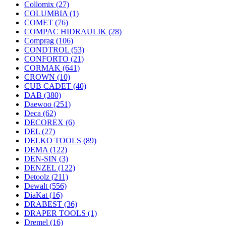
Collomix
(27)
COLUMBIA
(1)
COMET
(76)
COMPAC HIDRAULIK
(28)
Comprag
(106)
CONDTROL
(53)
CONFORTO
(21)
CORMAK
(641)
CROWN
(10)
CUB CADET
(40)
DAB
(380)
Daewoo
(251)
Deca
(62)
DECOREX
(6)
DEL
(27)
DELKO TOOLS
(89)
DEMA
(122)
DEN-SIN
(3)
DENZEL
(122)
Detoolz
(211)
Dewalt
(556)
DiaKat
(16)
DRABEST
(36)
DRAPER TOOLS
(1)
Dremel
(16)