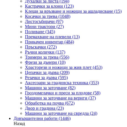
Духалки за листа
(194)
Кастрачки за клони
(123)
Клещи за връзване и ножици за ашладисване
(15)
Косачки за трева
(1048)
Листосъбирачи
(97)
Мини трактори
(27)
Поливане
(345)
Премахване на плевели
(13)
Прикачен инвентар
(484)
Пръскачки
(272)
Ръчни колички
(137)
Тримери за трева
(556)
Фрези за дънери
(10)
Храсторези и ножици за жив плет
(453)
Цепачки за дърва
(209)
Резачки за дърва
(595)
Аксесоари за градинска техника
(353)
Машини за заточване
(82)
Гроздомелачки и преси за плодове
(58)
Машини за заточване на вериги
(37)
Обработка на почва
(672)
Двор и градина
(23)
Машини за заточване на свредла
(24)
Довършителни работи
(1446)
Назад