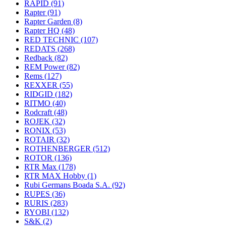
RAPID
(91)
Rapter
(91)
Rapter Garden
(8)
Rapter HQ
(48)
RED TECHNIC
(107)
REDATS
(268)
Redback
(82)
REM Power
(82)
Rems
(127)
REXXER
(55)
RIDGID
(182)
RITMO
(40)
Rodcraft
(48)
ROJEK
(32)
RONIX
(53)
ROTAIR
(32)
ROTHENBERGER
(512)
ROTOR
(136)
RTR Max
(178)
RTR MAX Hobby
(1)
Rubi Germans Boada S.A.
(92)
RUPES
(36)
RURIS
(283)
RYOBI
(132)
S&K
(2)