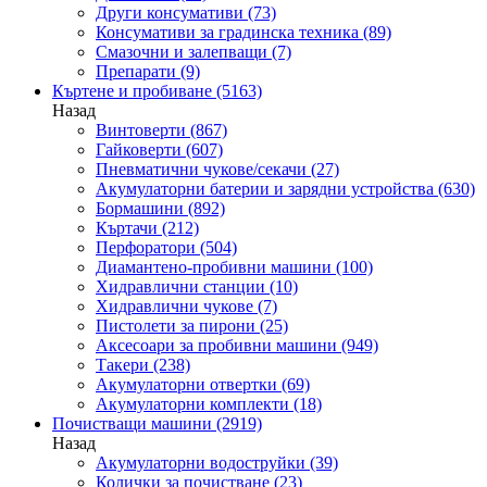
Други консумативи
(73)
Консумативи за градинска техника
(89)
Смазочни и залепващи
(7)
Препарати
(9)
Къртене и пробиване
(5163)
Назад
Винтоверти
(867)
Гайковерти
(607)
Пневматични чукове/секачи
(27)
Акумулаторни батерии и зарядни устройства
(630)
Бормашини
(892)
Къртачи
(212)
Перфоратори
(504)
Диамантено-пробивни машини
(100)
Хидравлични станции
(10)
Хидравлични чукове
(7)
Пистолети за пирони
(25)
Аксесоари за пробивни машини
(949)
Такери
(238)
Акумулаторни отвертки
(69)
Акумулаторни комплекти
(18)
Почистващи машини
(2919)
Назад
Акумулаторни водоструйки
(39)
Колички за почистване
(23)