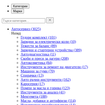
Категории
Марки
Автосервиз
(3025)
Назад
Гедоре комплект
(101)
Зарядни за електрически коли
(10)
Тежести за баланс
(89)
Зарядни и стартерни устройства
(389)
Автодиагностика
(11)
Скоби и преси за лагери
(208)
Автокозметика
(84)
Инструменти за ремонт на двигатели
(17)
Машини за гуми
(70)
Спирачки
(13)
Авто ръчни инструменти
(162)
Каросерия
(17)
Помпи за масла и горива
(123)
Инструменти за анализ
(41)
Менгемета
(188)
Масла, добавки и антифризи
(114)
Инверторни преобразуватели
(14)