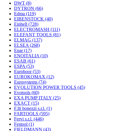
DWT
(8)
DYTRON
(66)
Edma
(119)
EIBENSTOCK
(40)
Einhell
(728)
ELECTROMASH
(111)
ELEFANT TOOLS
(81)
ELMAG
(137)
ELSEA
(268)
Enar
(17)
ENOITALIA
(10)
ESAB
(61)
ESPA
(53)
Euroboor
(53)
EUROKOMAX
(12)
Eurosystems
(74)
EVOLUTION POWER TOOLS
(45)
Evotools
(60)
EXA PUMP ITALY
(25)
EXACT
(15)
F.lli bonezzi s.r.l.
(1)
FARTOOLS
(595)
Fervi s.r.l.
(446)
Festool
(1)
FIELDMANN
(43)