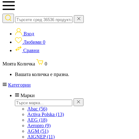
Вход
Любими
0
Сравни
Моята Количка
0
Вашата количка е празна.
Категории
Марки
Abac
(56)
Activa Polska
(13)
AEG
(18)
Aeropro
(9)
AGM
(51)
AIGNEP
(11)