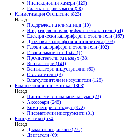
Инспекционни камери
(129)
Ролетки и далекомери
(58)
Климатизация Отопление
(823)
Назад
Поддръжка на климатици
(10)
Инфрачервени калорифери и отоплители
(64)
Електрически калорифери и отоплители
(167)
Дизелови калорифери и отоплители
(103)
Газови калорифери и отоплители
(102)
Газови лампи тип Гъба
(1)
Пречистватели за въздух
(38)
Вентилатори
(141)
Вентилатори индустриални
(60)
Овлажнители
(3)
Влагоуловители и изсушители
(128)
Компресори и пневматика
(1303)
Назад
Пистолети за помпане на гуми
(23)
Аксесоари
(248)
Компресори за въздух
(972)
Пневматични инструменти
(31)
Консумативи
(534)
Назад
Диамантени дискове
(272)
Двигатели
(69)