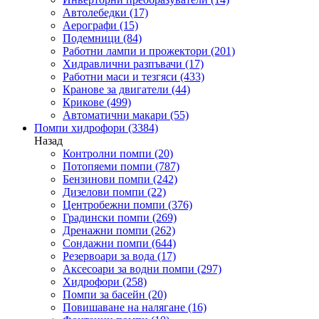
Автолебедки
(17)
Аерографи
(15)
Подемници
(84)
Работни лампи и прожектори
(201)
Хидравлични разпъвачи
(17)
Работни маси и тезгяси
(433)
Кранове за двигатели
(44)
Крикове
(499)
Автоматични макари
(55)
Помпи хидрофори
(3384)
Назад
Контролни помпи
(20)
Потопяеми помпи
(787)
Бензинови помпи
(242)
Дизелови помпи
(22)
Центробежни помпи
(376)
Градински помпи
(269)
Дренажни помпи
(262)
Сондажни помпи
(644)
Резервоари за вода
(17)
Аксесоари за водни помпи
(297)
Хидрофори
(258)
Помпи за басейн
(20)
Повишаване на налягане
(16)