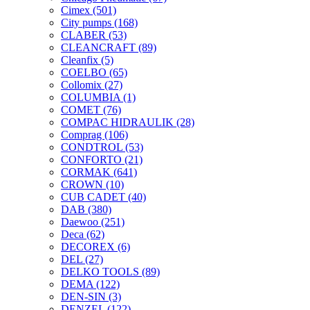
Cimex
(501)
City pumps
(168)
CLABER
(53)
CLEANCRAFT
(89)
Cleanfix
(5)
COELBO
(65)
Collomix
(27)
COLUMBIA
(1)
COMET
(76)
COMPAC HIDRAULIK
(28)
Comprag
(106)
CONDTROL
(53)
CONFORTO
(21)
CORMAK
(641)
CROWN
(10)
CUB CADET
(40)
DAB
(380)
Daewoo
(251)
Deca
(62)
DECOREX
(6)
DEL
(27)
DELKO TOOLS
(89)
DEMA
(122)
DEN-SIN
(3)
DENZEL
(122)