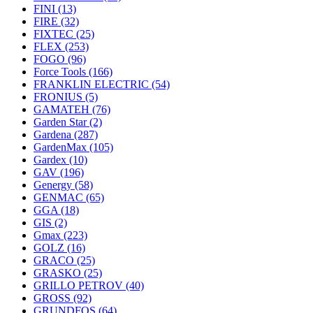
FINI
(13)
FIRE
(32)
FIXTEC
(25)
FLEX
(253)
FOGO
(96)
Force Tools
(166)
FRANKLIN ELECTRIC
(54)
FRONIUS
(5)
GAMATEH
(76)
Garden Star
(2)
Gardena
(287)
GardenMax
(105)
Gardex
(10)
GAV
(196)
Genergy
(58)
GENMAC
(65)
GGA
(18)
GIS
(2)
Gmax
(223)
GOLZ
(16)
GRACO
(25)
GRASKO
(25)
GRILLO PETROV
(40)
GROSS
(92)
GRUNDFOS
(64)