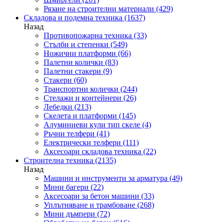
Рязане на строителни материали
(429)
Складова и подемна техника
(1637)
Назад
Противопожарна техника
(33)
Стълби и степенки
(549)
Ножични платформи
(66)
Палетни колички
(83)
Палетни стакери
(9)
Стакери
(60)
Транспортни колички
(244)
Стелажи и контейнери
(26)
Лебедки
(213)
Скелета и платформи
(145)
Алуминиеви кули тип скеле
(4)
Ръчни телфери
(41)
Електрически телфери
(111)
Аксесоари складова техника
(22)
Строителна техника
(2135)
Назад
Машини и инструменти за арматура
(49)
Мини багери
(22)
Аксесоари за бетон машини
(33)
Уплътняване и трамбоване
(268)
Мини дъмпери
(72)