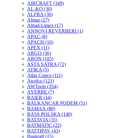
AIRCRAFT
(349)
AL-KO
(30)
ALFRA
(36)
Almaz
(27)
Altrad-Limex
(17)
ANNOVI REVERBERI
(1)
APAC
(8)
APACH
(16)
APEX
(11)
ARGO
(36)
ARON
(105)
ASTA SATRA
(72)
ATIKA
(5)
Atlas Copco
(111)
Awelco
(121)
AWTools
(354)
AYERBE
(7)
BAIER
(34)
BALKANCAR PODEM
(51)
BAMAX
(80)
BASS POLSKA
(140)
BATAVIA
(35)
BATMATIC
(22)
BATTIPAV
(43)
Baukraft
(15)