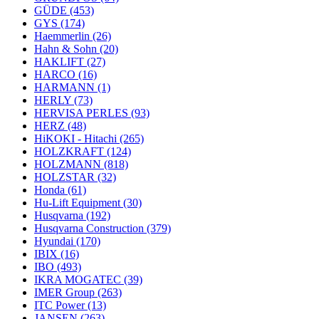
GÜDE
(453)
GYS
(174)
Haemmerlin
(26)
Hahn & Sohn
(20)
HAKLIFT
(27)
HARCO
(16)
HARMANN
(1)
HERLY
(73)
HERVISA PERLES
(93)
HERZ
(48)
HiKOKI - Hitachi
(265)
HOLZKRAFT
(124)
HOLZMANN
(818)
HOLZSTAR
(32)
Honda
(61)
Hu-Lift Equipment
(30)
Husqvarna
(192)
Husqvarna Construction
(379)
Hyundai
(170)
IBIX
(16)
IBO
(493)
IKRA MOGATEC
(39)
IMER Group
(263)
ITC Power
(13)
JANSEN
(263)