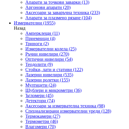
Апарати за точкови заварки
(13)
Аргонови апарати
(20)
Аксесоари за заваръчна техника
(233)
Апарати за плазмено рязане
(104)
Измервателни
(1955)
Назад
Амперклещи
(11)
Приемници
(4)
Триноги
(2)
Измервателни колела
(25)
Ръчни нивелири
(270)
Оптични нивелири
(54)
Теодолити
(9)
Стойки, лати и стативи
(122)
Лазерни нивелири
(535)
Лазерни ролетки
(155)
Мултицети
(24)
Шублери и микрометри
(36)
Ъгломери
(45)
Детектори
(74)
Аксесоари за измервателна техника
(98)
Специализирани измервателни уреди
(128)
Термокамери
(27)
Термометри
(46)
Влагомери
(70)