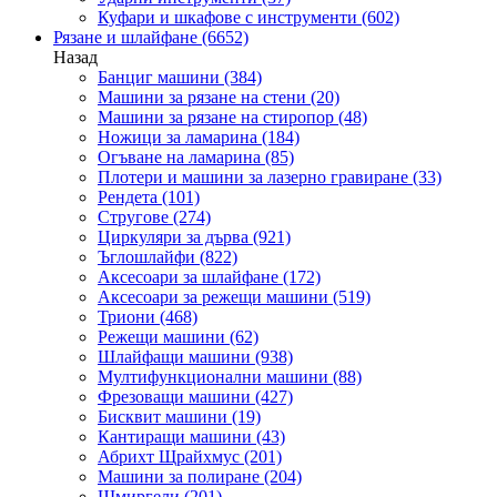
Куфари и шкафове с инструменти
(602)
Рязане и шлайфане
(6652)
Назад
Банциг машини
(384)
Машини за рязане на стени
(20)
Машини за рязане на стиропор
(48)
Ножици за ламарина
(184)
Огъване на ламарина
(85)
Плотери и машини за лазерно гравиране
(33)
Рендета
(101)
Стругове
(274)
Циркуляри за дърва
(921)
Ъглошлайфи
(822)
Аксесоари за шлайфане
(172)
Аксесоари за режещи машини
(519)
Триони
(468)
Режещи машини
(62)
Шлайфащи машини
(938)
Мултифункционални машини
(88)
Фрезоващи машини
(427)
Бисквит машини
(19)
Кантиращи машини
(43)
Абрихт Щрайхмус
(201)
Машини за полиране
(204)
Шмиргели
(201)