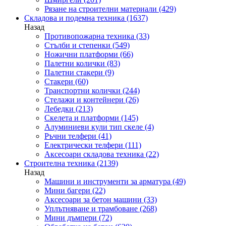
Рязане на строителни материали
(429)
Складова и подемна техника
(1637)
Назад
Противопожарна техника
(33)
Стълби и степенки
(549)
Ножични платформи
(66)
Палетни колички
(83)
Палетни стакери
(9)
Стакери
(60)
Транспортни колички
(244)
Стелажи и контейнери
(26)
Лебедки
(213)
Скелета и платформи
(145)
Алуминиеви кули тип скеле
(4)
Ръчни телфери
(41)
Електрически телфери
(111)
Аксесоари складова техника
(22)
Строителна техника
(2139)
Назад
Машини и инструменти за арматура
(49)
Мини багери
(22)
Аксесоари за бетон машини
(33)
Уплътняване и трамбоване
(268)
Мини дъмпери
(72)