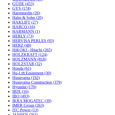
GÜDE
(453)
GYS
(174)
Haemmerlin
(26)
Hahn & Sohn
(20)
HAKLIFT
(27)
HARCO
(16)
HARMANN
(1)
HERLY
(73)
HERVISA PERLES
(93)
HERZ
(48)
HiKOKI - Hitachi
(265)
HOLZKRAFT
(124)
HOLZMANN
(818)
HOLZSTAR
(32)
Honda
(61)
Hu-Lift Equipment
(30)
Husqvarna
(192)
Husqvarna Construction
(379)
Hyundai
(170)
IBIX
(16)
IBO
(493)
IKRA MOGATEC
(39)
IMER Group
(263)
ITC Power
(13)
JANSEN
(263)