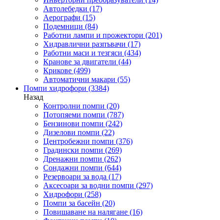
Автолебедки
(17)
Аерографи
(15)
Подемници
(84)
Работни лампи и прожектори
(201)
Хидравлични разпъвачи
(17)
Работни маси и тезгяси
(434)
Кранове за двигатели
(44)
Крикове
(499)
Автоматични макари
(55)
Помпи хидрофори
(3384)
Назад
Контролни помпи
(20)
Потопяеми помпи
(787)
Бензинови помпи
(242)
Дизелови помпи
(22)
Центробежни помпи
(376)
Градински помпи
(269)
Дренажни помпи
(262)
Сондажни помпи
(644)
Резервоари за вода
(17)
Аксесоари за водни помпи
(297)
Хидрофори
(258)
Помпи за басейн
(20)
Повишаване на налягане
(16)