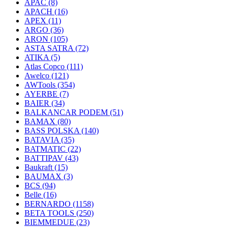
APAC
(8)
APACH
(16)
APEX
(11)
ARGO
(36)
ARON
(105)
ASTA SATRA
(72)
ATIKA
(5)
Atlas Copco
(111)
Awelco
(121)
AWTools
(354)
AYERBE
(7)
BAIER
(34)
BALKANCAR PODEM
(51)
BAMAX
(80)
BASS POLSKA
(140)
BATAVIA
(35)
BATMATIC
(22)
BATTIPAV
(43)
Baukraft
(15)
BAUMAX
(3)
BCS
(94)
Belle
(16)
BERNARDO
(1158)
BETA TOOLS
(250)
BIEMMEDUE
(23)