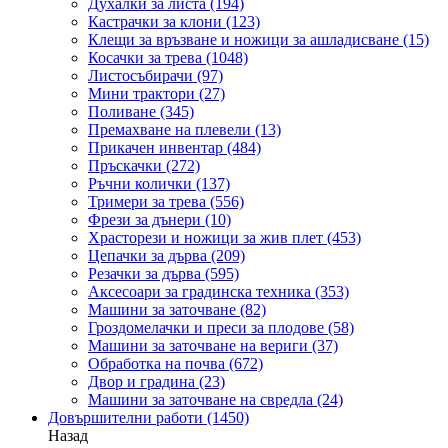
Духалки за листа
(194)
Кастрачки за клони
(123)
Клещи за връзване и ножици за ашладисване
(15)
Косачки за трева
(1048)
Листосъбирачи
(97)
Мини трактори
(27)
Поливане
(345)
Премахване на плевели
(13)
Прикачен инвентар
(484)
Пръскачки
(272)
Ръчни колички
(137)
Тримери за трева
(556)
Фрези за дънери
(10)
Храсторези и ножици за жив плет
(453)
Цепачки за дърва
(209)
Резачки за дърва
(595)
Аксесоари за градинска техника
(353)
Машини за заточване
(82)
Гроздомелачки и преси за плодове
(58)
Машини за заточване на вериги
(37)
Обработка на почва
(672)
Двор и градина
(23)
Машини за заточване на свредла
(24)
Довършителни работи
(1450)
Назад