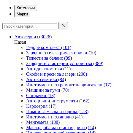
Категории
Марки
Автосервиз
(3026)
Назад
Гедоре комплект
(101)
Зарядни за електрически коли
(10)
Тежести за баланс
(89)
Зарядни и стартерни устройства
(389)
Автодиагностика
(11)
Скоби и преси за лагери
(208)
Автокозметика
(84)
Инструменти за ремонт на двигатели
(17)
Машини за гуми
(70)
Спирачки
(13)
Авто ръчни инструменти
(162)
Каросерия
(17)
Помпи за масла и горива
(123)
Инструменти за анализ
(41)
Менгемета
(188)
Масла, добавки и антифризи
(114)
Инверторни преобразуватели
(14)