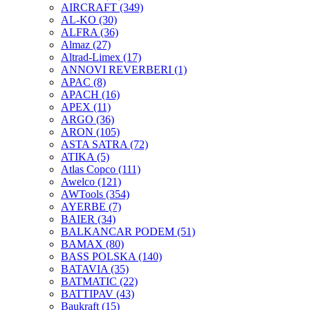
AIRCRAFT
(349)
AL-KO
(30)
ALFRA
(36)
Almaz
(27)
Altrad-Limex
(17)
ANNOVI REVERBERI
(1)
APAC
(8)
APACH
(16)
APEX
(11)
ARGO
(36)
ARON
(105)
ASTA SATRA
(72)
ATIKA
(5)
Atlas Copco
(111)
Awelco
(121)
AWTools
(354)
AYERBE
(7)
BAIER
(34)
BALKANCAR PODEM
(51)
BAMAX
(80)
BASS POLSKA
(140)
BATAVIA
(35)
BATMATIC
(22)
BATTIPAV
(43)
Baukraft
(15)