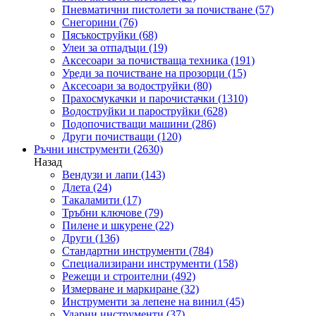
Пневматични пистолети за почистване
(57)
Снегорини
(76)
Пясъкоструйки
(68)
Улеи за отпадъци
(19)
Аксесоари за почистваща техника
(191)
Уреди за почистване на прозорци
(15)
Аксесоари за водоструйки
(80)
Прахосмукачки и парочистачки
(1310)
Водоструйки и пароструйки
(628)
Подопочистващи машини
(286)
Други почистващи
(120)
Ръчни инструменти
(2630)
Назад
Вендузи и лапи
(143)
Длета
(24)
Такаламити
(17)
Тръбни ключове
(79)
Пилене и шкурене
(22)
Други
(136)
Стандартни инструменти
(784)
Специализирани инструменти
(158)
Режещи и строителни
(492)
Измерване и маркиране
(32)
Инструменти за лепене на винил
(45)
Ударни инструменти
(37)