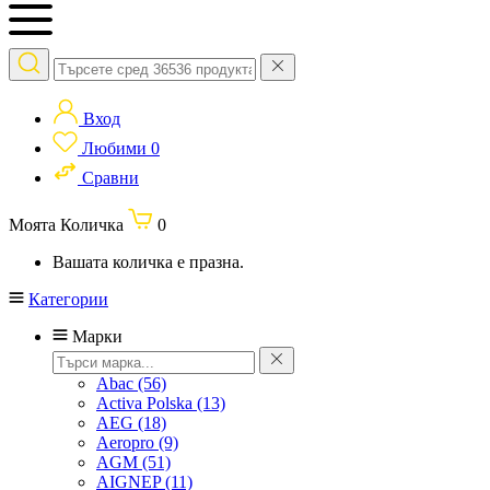
Вход
Любими
0
Сравни
Моята Количка
0
Вашата количка е празна.
Категории
Марки
Abac
(56)
Activa Polska
(13)
AEG
(18)
Aeropro
(9)
AGM
(51)
AIGNEP
(11)