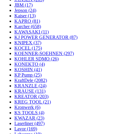
JBM
(17)
Jepson
(24)
Kaiser
(13)
KAPRO
(81)
Karcher
(658)
KAWASAKI
(11)
KJ POWER GENERATOR
(87)
KNIPEX
(37)
KOCEL
(175)
KOENNER-SOEHNEN
(297)
KOHLER SDMO
(26)
KONEKTO
(4)
KOSHIN
(41)
KP Pump
(25)
KraftDele
(2082)
KRANZLE
(24)
KRAUSE
(131)
KREATOR
(203)
KREG TOOL
(21)
Kronwerk
(6)
KS TOOLS
(4)
KWAZAR
(23)
Laserliner
(497)
Lavor
(169)