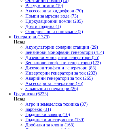
Фонтанни помпи
(10)
Вакуум помпи
(19)
Аксесоари за хидрофори
(70)
Помпи за мръсна вода
(73)
Циркулационни помпи
(285)
Дом и градина
(1)
Отводняване и напояване
(2)
Генератори
(1379)
Назад
Акумулаторни соларни станции
(29)
Бензинови монофазни генератори
(414)
Дизелови монофазни генератори
(55)
Бензинови трифазни генератори
(172)
Дизелови трифазни генератори
(83)
Инверторни генератори за ток
(233)
Аварийни генератори за ток
(265)
Аксесоари за генератори
(76)
Заваръчни генератори
(26)
Градински
(6223)
Назад
Агро и земеделска техника
(87)
Барбекю
(31)
Градински валяци
(10)
Градински инструменти
(139)
Дробилки за клони
(168)