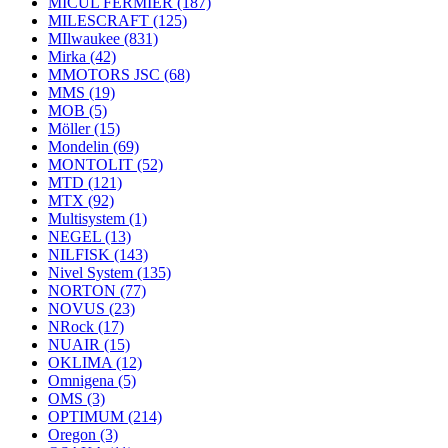
MICUL FERMIER
(187)
MILESCRAFT
(125)
MIlwaukee
(831)
Mirka
(42)
MMOTORS JSC
(68)
MMS
(19)
MOB
(5)
Möller
(15)
Mondelin
(69)
MONTOLIT
(52)
MTD
(121)
MTX
(92)
Multisystem
(1)
NEGEL
(13)
NILFISK
(143)
Nivel System
(135)
NORTON
(77)
NOVUS
(23)
NRock
(17)
NUAIR
(15)
OKLIMA
(12)
Omnigena
(5)
OMS
(3)
OPTIMUM
(214)
Oregon
(3)