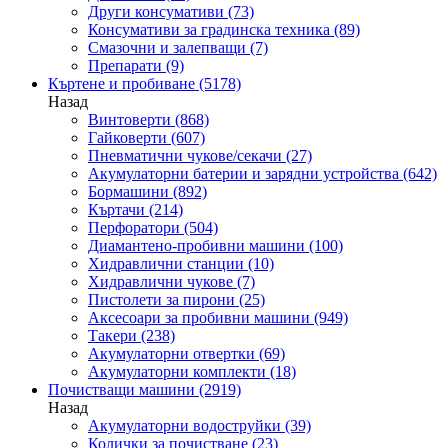
Други консумативи
(73)
Консумативи за градинска техника
(89)
Смазочни и залепващи
(7)
Препарати
(9)
Къртене и пробиване
(5178)
Назад
Винтоверти
(868)
Гайковерти
(607)
Пневматични чукове/секачи
(27)
Акумулаторни батерии и зарядни устройства
(642)
Бормашини
(892)
Къртачи
(214)
Перфоратори
(504)
Диамантено-пробивни машини
(100)
Хидравлични станции
(10)
Хидравлични чукове
(7)
Пистолети за пирони
(25)
Аксесоари за пробивни машини
(949)
Такери
(238)
Акумулаторни отвертки
(69)
Акумулаторни комплекти
(18)
Почистващи машини
(2919)
Назад
Акумулаторни водоструйки
(39)
Колички за почистване
(23)