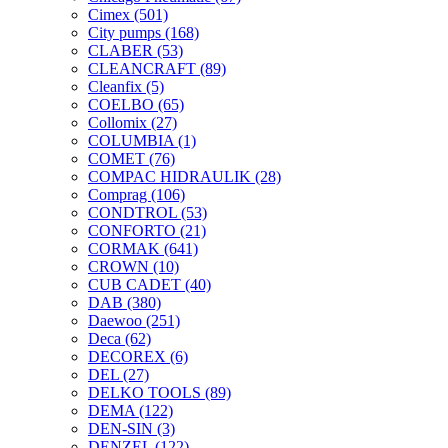
Cimex
(501)
City pumps
(168)
CLABER
(53)
CLEANCRAFT
(89)
Cleanfix
(5)
COELBO
(65)
Collomix
(27)
COLUMBIA
(1)
COMET
(76)
COMPAC HIDRAULIK
(28)
Comprag
(106)
CONDTROL
(53)
CONFORTO
(21)
CORMAK
(641)
CROWN
(10)
CUB CADET
(40)
DAB
(380)
Daewoo
(251)
Deca
(62)
DECOREX
(6)
DEL
(27)
DELKO TOOLS
(89)
DEMA
(122)
DEN-SIN
(3)
DENZEL
(122)