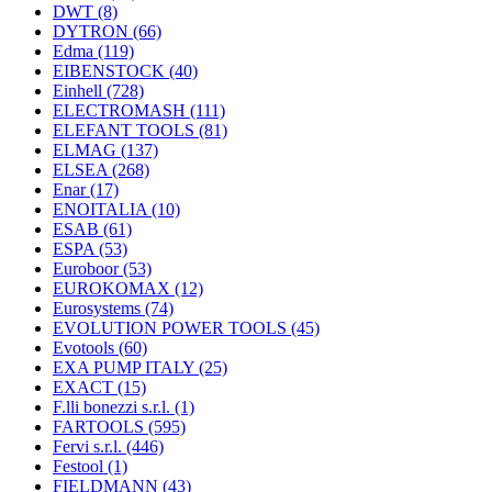
DWT
(8)
DYTRON
(66)
Edma
(119)
EIBENSTOCK
(40)
Einhell
(728)
ELECTROMASH
(111)
ELEFANT TOOLS
(81)
ELMAG
(137)
ELSEA
(268)
Enar
(17)
ENOITALIA
(10)
ESAB
(61)
ESPA
(53)
Euroboor
(53)
EUROKOMAX
(12)
Eurosystems
(74)
EVOLUTION POWER TOOLS
(45)
Evotools
(60)
EXA PUMP ITALY
(25)
EXACT
(15)
F.lli bonezzi s.r.l.
(1)
FARTOOLS
(595)
Fervi s.r.l.
(446)
Festool
(1)
FIELDMANN
(43)