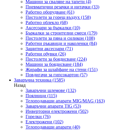
Машини за сваляне на тапети
(4)
Пневматични резачки и нитачки
(33)
Работно оборудване
(61)
Пистолети за горещ въздух
(158)
Работно облекло
(68)
Аксесоари за бъркалки
(10)
Бъркалки за строителни смеси
(179)
Пистолети за пяна и силикон
(108)
Работни ръкавици и наколенки
(84)
Защитни аксесоари
(71)
Работни обувки
(26)
Пистолети за боядисване
(224)
Машини за боядисване
(184)
Жирафи за шлайфане на стени
(151)
Повдигачи за гипсокартон
(57)
Заваръчна техника
(1585)
Назад
Заваръчни шлемове
(132)
Поялници
(115)
Телоподаващи апарати MIG/MAG
(163)
Заваръчни апарати TIG
(53)
Инверторни електрожени
(502)
Горелки
(76)
Електрожени
(102)
Телоподаващи апарати
(40)