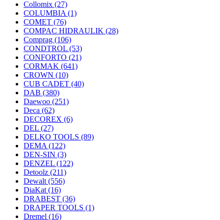
Collomix
(27)
COLUMBIA
(1)
COMET
(76)
COMPAC HIDRAULIK
(28)
Comprag
(106)
CONDTROL
(53)
CONFORTO
(21)
CORMAK
(641)
CROWN
(10)
CUB CADET
(40)
DAB
(380)
Daewoo
(251)
Deca
(62)
DECOREX
(6)
DEL
(27)
DELKO TOOLS
(89)
DEMA
(122)
DEN-SIN
(3)
DENZEL
(122)
Detoolz
(211)
Dewalt
(556)
DiaKat
(16)
DRABEST
(36)
DRAPER TOOLS
(1)
Dremel
(16)