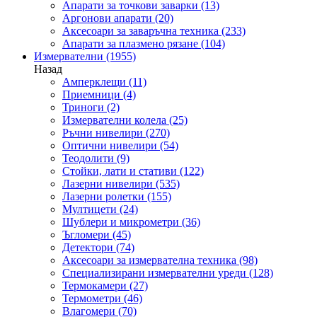
Апарати за точкови заварки
(13)
Аргонови апарати
(20)
Аксесоари за заваръчна техника
(233)
Апарати за плазмено рязане
(104)
Измервателни
(1955)
Назад
Амперклещи
(11)
Приемници
(4)
Триноги
(2)
Измервателни колела
(25)
Ръчни нивелири
(270)
Оптични нивелири
(54)
Теодолити
(9)
Стойки, лати и стативи
(122)
Лазерни нивелири
(535)
Лазерни ролетки
(155)
Мултицети
(24)
Шублери и микрометри
(36)
Ъгломери
(45)
Детектори
(74)
Аксесоари за измервателна техника
(98)
Специализирани измервателни уреди
(128)
Термокамери
(27)
Термометри
(46)
Влагомери
(70)