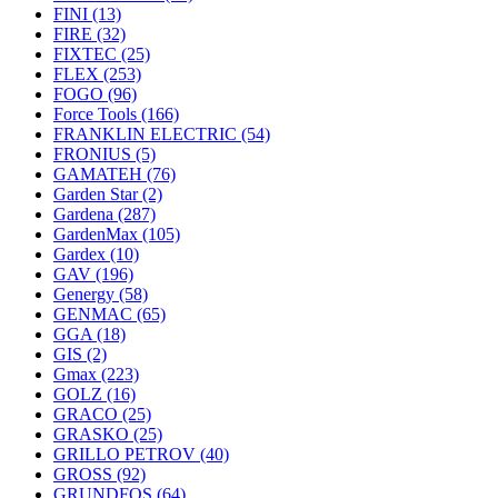
FINI
(13)
FIRE
(32)
FIXTEC
(25)
FLEX
(253)
FOGO
(96)
Force Tools
(166)
FRANKLIN ELECTRIC
(54)
FRONIUS
(5)
GAMATEH
(76)
Garden Star
(2)
Gardena
(287)
GardenMax
(105)
Gardex
(10)
GAV
(196)
Genergy
(58)
GENMAC
(65)
GGA
(18)
GIS
(2)
Gmax
(223)
GOLZ
(16)
GRACO
(25)
GRASKO
(25)
GRILLO PETROV
(40)
GROSS
(92)
GRUNDFOS
(64)