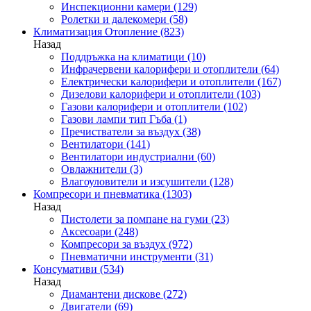
Инспекционни камери
(129)
Ролетки и далекомери
(58)
Климатизация Отопление
(823)
Назад
Поддръжка на климатици
(10)
Инфрачервени калорифери и отоплители
(64)
Електрически калорифери и отоплители
(167)
Дизелови калорифери и отоплители
(103)
Газови калорифери и отоплители
(102)
Газови лампи тип Гъба
(1)
Пречистватели за въздух
(38)
Вентилатори
(141)
Вентилатори индустриални
(60)
Овлажнители
(3)
Влагоуловители и изсушители
(128)
Компресори и пневматика
(1303)
Назад
Пистолети за помпане на гуми
(23)
Аксесоари
(248)
Компресори за въздух
(972)
Пневматични инструменти
(31)
Консумативи
(534)
Назад
Диамантени дискове
(272)
Двигатели
(69)