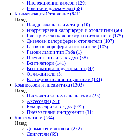
Инспекционни камери
(129)
Ролетки и далекомери
(58)
Климатизация Отопление
(841)
Назад
Поддръжка на климатици
(10)
Инфрачервени калорифери и отоплители
(66)
Електрически калорифери и отоплители
(175)
Дизелови калорифери и отоплители
(107)
Газови калорифери и отоплители
(103)
Газови лампи тип Гъба
(1)
Пречистватели за въздух
(38)
Вентилатори
(141)
Вентилатори индустриални
(60)
Овлажнители
(3)
Влагоуловители и изсушители
(131)
Компресори и пневматика
(1303)
Назад
Пистолети за помпане на гуми
(23)
Аксесоари
(248)
Компресори за въздух
(972)
Пневматични инструменти
(31)
Консумативи
(534)
Назад
Диамантени дискове
(272)
Двигатели
(69)