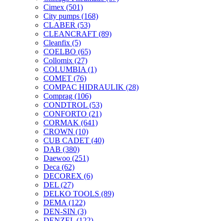
Cimex
(501)
City pumps
(168)
CLABER
(53)
CLEANCRAFT
(89)
Cleanfix
(5)
COELBO
(65)
Collomix
(27)
COLUMBIA
(1)
COMET
(76)
COMPAC HIDRAULIK
(28)
Comprag
(106)
CONDTROL
(53)
CONFORTO
(21)
CORMAK
(641)
CROWN
(10)
CUB CADET
(40)
DAB
(380)
Daewoo
(251)
Deca
(62)
DECOREX
(6)
DEL
(27)
DELKO TOOLS
(89)
DEMA
(122)
DEN-SIN
(3)
DENZEL
(122)