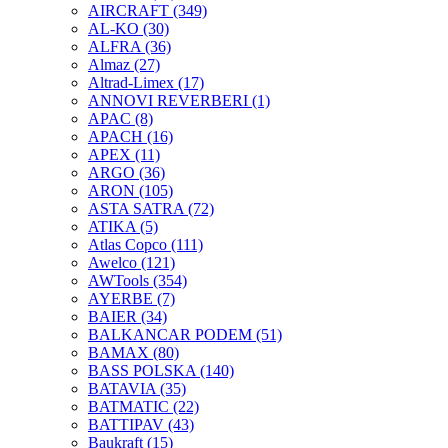
AIRCRAFT
(349)
AL-KO
(30)
ALFRA
(36)
Almaz
(27)
Altrad-Limex
(17)
ANNOVI REVERBERI
(1)
APAC
(8)
APACH
(16)
APEX
(11)
ARGO
(36)
ARON
(105)
ASTA SATRA
(72)
ATIKA
(5)
Atlas Copco
(111)
Awelco
(121)
AWTools
(354)
AYERBE
(7)
BAIER
(34)
BALKANCAR PODEM
(51)
BAMAX
(80)
BASS POLSKA
(140)
BATAVIA
(35)
BATMATIC
(22)
BATTIPAV
(43)
Baukraft
(15)