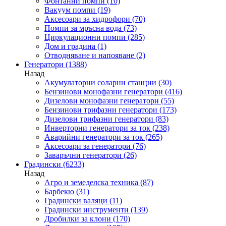
Фонтанни помпи
(10)
Вакуум помпи
(19)
Аксесоари за хидрофори
(70)
Помпи за мръсна вода
(73)
Циркулационни помпи
(285)
Дом и градина
(1)
Отводняване и напояване
(2)
Генератори
(1388)
Назад
Акумулаторни соларни станции
(30)
Бензинови монофазни генератори
(416)
Дизелови монофазни генератори
(55)
Бензинови трифазни генератори
(173)
Дизелови трифазни генератори
(83)
Инверторни генератори за ток
(238)
Аварийни генератори за ток
(265)
Аксесоари за генератори
(76)
Заваръчни генератори
(26)
Градински
(6233)
Назад
Агро и земеделска техника
(87)
Барбекю
(31)
Градински валяци
(11)
Градински инструменти
(139)
Дробилки за клони
(170)