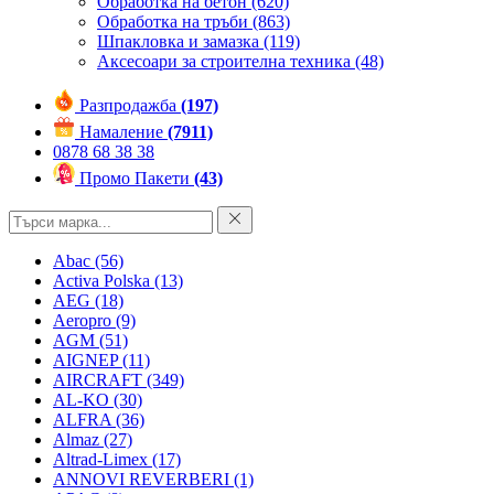
Обработка на бетон
(620)
Обработка на тръби
(863)
Шпакловка и замазка
(119)
Аксесоари за строителна техника
(48)
Разпродажба
(197)
Намаление
(7911)
0878 68 38 38
Промо Пакети
(43)
Abac
(56)
Activa Polska
(13)
AEG
(18)
Aeropro
(9)
AGM
(51)
AIGNEP
(11)
AIRCRAFT
(349)
AL-KO
(30)
ALFRA
(36)
Almaz
(27)
Altrad-Limex
(17)
ANNOVI REVERBERI
(1)