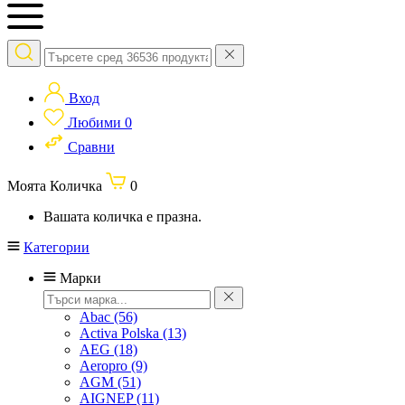
Вход
Любими
0
Сравни
Моята Количка
0
Вашата количка е празна.
Категории
Марки
Abac
(56)
Activa Polska
(13)
AEG
(18)
Aeropro
(9)
AGM
(51)
AIGNEP
(11)