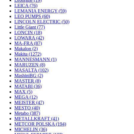
Leborgne
(19)
LEICA
(76)
LEMANIA ENERGY
(59)
LEO PUMPS
(60)
LINCOLN ELECTRIC
(50)
Little Giant
(77)
LONCIN
(18)
LOWARA
(42)
MA-FRA
(87)
Makalon
(2)
Makita
(1272)
MANNESMANN
(1)
MARUZEN
(8)
MASALTA
(102)
MashiniBG
(2)
MASTER
(8)
MATABI
(36)
MAX
(5)
MEGA
(12)
MEISTER
(47)
MESTO
(40)
Metabo
(387)
METALLKRAFT
(41)
METCOR POLSKA
(194)
MICHELIN
(36)