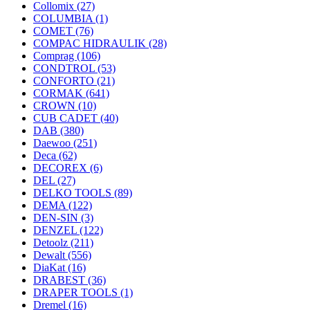
Collomix
(27)
COLUMBIA
(1)
COMET
(76)
COMPAC HIDRAULIK
(28)
Comprag
(106)
CONDTROL
(53)
CONFORTO
(21)
CORMAK
(641)
CROWN
(10)
CUB CADET
(40)
DAB
(380)
Daewoo
(251)
Deca
(62)
DECOREX
(6)
DEL
(27)
DELKO TOOLS
(89)
DEMA
(122)
DEN-SIN
(3)
DENZEL
(122)
Detoolz
(211)
Dewalt
(556)
DiaKat
(16)
DRABEST
(36)
DRAPER TOOLS
(1)
Dremel
(16)