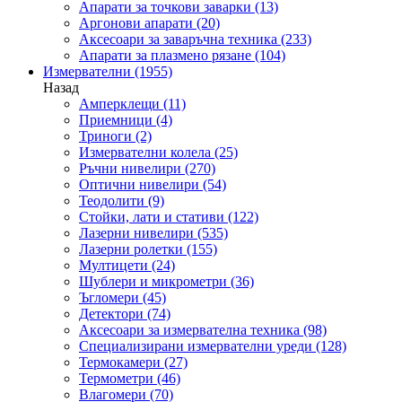
Апарати за точкови заварки
(13)
Аргонови апарати
(20)
Аксесоари за заваръчна техника
(233)
Апарати за плазмено рязане
(104)
Измервателни
(1955)
Назад
Амперклещи
(11)
Приемници
(4)
Триноги
(2)
Измервателни колела
(25)
Ръчни нивелири
(270)
Оптични нивелири
(54)
Теодолити
(9)
Стойки, лати и стативи
(122)
Лазерни нивелири
(535)
Лазерни ролетки
(155)
Мултицети
(24)
Шублери и микрометри
(36)
Ъгломери
(45)
Детектори
(74)
Аксесоари за измервателна техника
(98)
Специализирани измервателни уреди
(128)
Термокамери
(27)
Термометри
(46)
Влагомери
(70)