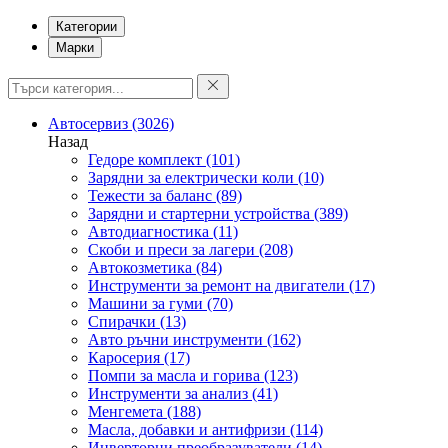
Категории
Марки
Автосервиз
(3026)
Назад
Гедоре комплект
(101)
Зарядни за електрически коли
(10)
Тежести за баланс
(89)
Зарядни и стартерни устройства
(389)
Автодиагностика
(11)
Скоби и преси за лагери
(208)
Автокозметика
(84)
Инструменти за ремонт на двигатели
(17)
Машини за гуми
(70)
Спирачки
(13)
Авто ръчни инструменти
(162)
Каросерия
(17)
Помпи за масла и горива
(123)
Инструменти за анализ
(41)
Менгемета
(188)
Масла, добавки и антифризи
(114)
Инверторни преобразуватели
(14)