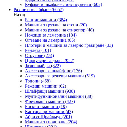
Куфари и шкафове с инструменти
(602)
Рязане и шлайфане
(6657)
Назад
Банциг машини
(384)
Машини за рязане на стени
(20)
Машини за рязане на стиропор
(48)
Ножици за ламарина
(184)
Огъване на ламарина
(85)
Плотери и машини за лазерно гравиране
(33)
Рендета
(101)
Стругове
(274)
Циркуляри за дърва
(922)
Ъглошлайфи
(822)
Аксесоари за шлайфане
(176)
Аксесоари за режещи машини
(519)
Триони
(468)
Режещи машини
(62)
Шлайфащи машини
(938)
Мултифункционални машини
(88)
Фрезоващи машини
(427)
Бисквит машини
(19)
Кантиращи машини
(43)
Абрихт Щрайхмус
(201)
Машини за полиране
(204)
Шмиргели
(201)