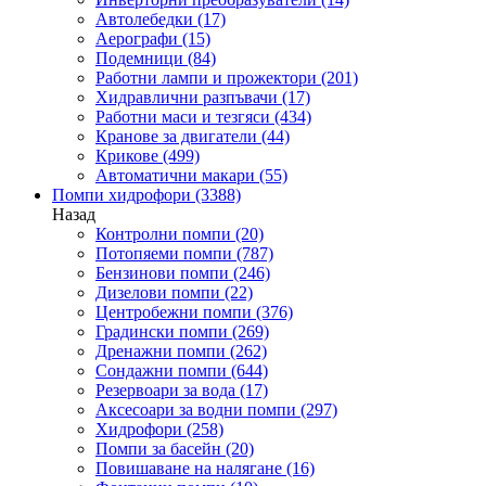
Автолебедки
(17)
Аерографи
(15)
Подемници
(84)
Работни лампи и прожектори
(201)
Хидравлични разпъвачи
(17)
Работни маси и тезгяси
(434)
Кранове за двигатели
(44)
Крикове
(499)
Автоматични макари
(55)
Помпи хидрофори
(3388)
Назад
Контролни помпи
(20)
Потопяеми помпи
(787)
Бензинови помпи
(246)
Дизелови помпи
(22)
Центробежни помпи
(376)
Градински помпи
(269)
Дренажни помпи
(262)
Сондажни помпи
(644)
Резервоари за вода
(17)
Аксесоари за водни помпи
(297)
Хидрофори
(258)
Помпи за басейн
(20)
Повишаване на налягане
(16)