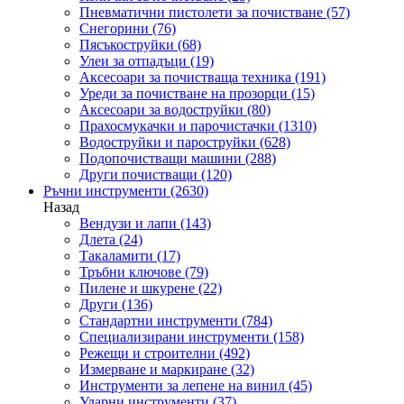
Пневматични пистолети за почистване
(57)
Снегорини
(76)
Пясъкоструйки
(68)
Улеи за отпадъци
(19)
Аксесоари за почистваща техника
(191)
Уреди за почистване на прозорци
(15)
Аксесоари за водоструйки
(80)
Прахосмукачки и парочистачки
(1310)
Водоструйки и пароструйки
(628)
Подопочистващи машини
(288)
Други почистващи
(120)
Ръчни инструменти
(2630)
Назад
Вендузи и лапи
(143)
Длета
(24)
Такаламити
(17)
Тръбни ключове
(79)
Пилене и шкурене
(22)
Други
(136)
Стандартни инструменти
(784)
Специализирани инструменти
(158)
Режещи и строителни
(492)
Измерване и маркиране
(32)
Инструменти за лепене на винил
(45)
Ударни инструменти
(37)