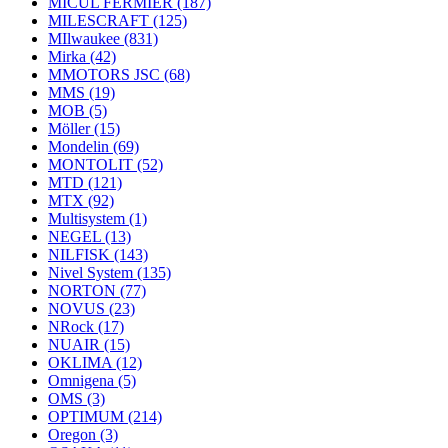
MICUL FERMIER
(187)
MILESCRAFT
(125)
MIlwaukee
(831)
Mirka
(42)
MMOTORS JSC
(68)
MMS
(19)
MOB
(5)
Möller
(15)
Mondelin
(69)
MONTOLIT
(52)
MTD
(121)
MTX
(92)
Multisystem
(1)
NEGEL
(13)
NILFISK
(143)
Nivel System
(135)
NORTON
(77)
NOVUS
(23)
NRock
(17)
NUAIR
(15)
OKLIMA
(12)
Omnigena
(5)
OMS
(3)
OPTIMUM
(214)
Oregon
(3)