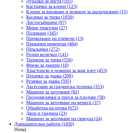
Духалки за листа
(195)
Кастрачки за клони
(123)
Клещи за връзване и ножици за ашладисване
(15)
Косачки за трева
(1050)
Листосъбирачи
(97)
Мини трактори
(27)
Поливане
(345)
Премахване на плевели
(13)
Прикачен инвентар
(484)
Пръскачки
(272)
Ръчни колички
(141)
Тримери за трева
(556)
Фрези за дънери
(10)
Храсторези и ножици за жив плет
(453)
Цепачки за дърва
(209)
Резачки за дърва
(595)
Аксесоари за градинска техника
(353)
Машини за заточване
(82)
Гроздомелачки и преси за плодове
(58)
Машини за заточване на вериги
(37)
Обработка на почва
(672)
Двор и градина
(23)
Машини за заточване на свредла
(24)
Довършителни работи
(1450)
Назад