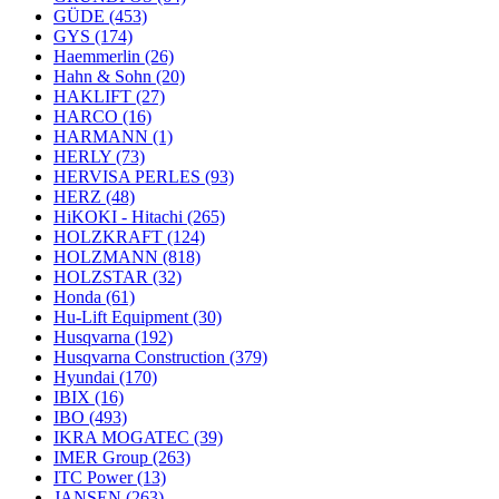
GÜDE
(453)
GYS
(174)
Haemmerlin
(26)
Hahn & Sohn
(20)
HAKLIFT
(27)
HARCO
(16)
HARMANN
(1)
HERLY
(73)
HERVISA PERLES
(93)
HERZ
(48)
HiKOKI - Hitachi
(265)
HOLZKRAFT
(124)
HOLZMANN
(818)
HOLZSTAR
(32)
Honda
(61)
Hu-Lift Equipment
(30)
Husqvarna
(192)
Husqvarna Construction
(379)
Hyundai
(170)
IBIX
(16)
IBO
(493)
IKRA MOGATEC
(39)
IMER Group
(263)
ITC Power
(13)
JANSEN
(263)