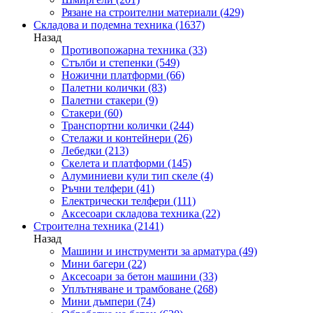
Рязане на строителни материали
(429)
Складова и подемна техника
(1637)
Назад
Противопожарна техника
(33)
Стълби и степенки
(549)
Ножични платформи
(66)
Палетни колички
(83)
Палетни стакери
(9)
Стакери
(60)
Транспортни колички
(244)
Стелажи и контейнери
(26)
Лебедки
(213)
Скелета и платформи
(145)
Алуминиеви кули тип скеле
(4)
Ръчни телфери
(41)
Електрически телфери
(111)
Аксесоари складова техника
(22)
Строителна техника
(2141)
Назад
Машини и инструменти за арматура
(49)
Мини багери
(22)
Аксесоари за бетон машини
(33)
Уплътняване и трамбоване
(268)
Мини дъмпери
(74)