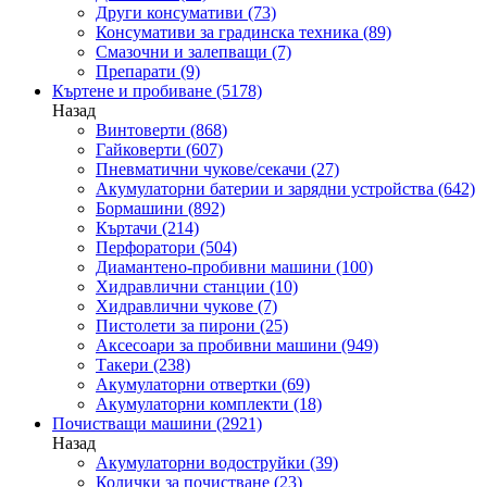
Други консумативи
(73)
Консумативи за градинска техника
(89)
Смазочни и залепващи
(7)
Препарати
(9)
Къртене и пробиване
(5178)
Назад
Винтоверти
(868)
Гайковерти
(607)
Пневматични чукове/секачи
(27)
Акумулаторни батерии и зарядни устройства
(642)
Бормашини
(892)
Къртачи
(214)
Перфоратори
(504)
Диамантено-пробивни машини
(100)
Хидравлични станции
(10)
Хидравлични чукове
(7)
Пистолети за пирони
(25)
Аксесоари за пробивни машини
(949)
Такери
(238)
Акумулаторни отвертки
(69)
Акумулаторни комплекти
(18)
Почистващи машини
(2921)
Назад
Акумулаторни водоструйки
(39)
Колички за почистване
(23)