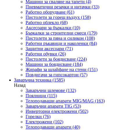
Машини за сваляне на тапети
(4)
Пневматични резачки и нитачки
(33)
Работно оборудване
(61)
Пистолети за горещ въздух
(158)
Работно облекло
(68)
Аксесоари за бъркалки
(10)
Бъркалки за строителни смеси
(179)
Пистолети за пяна и силикон
(108)
Работни ръкавици и наколенки
(84)
Защитни аксесоари
(71)
Работни обувки
(26)
Пистолети за боядисване
(224)
Машини за боядисване
(184)
Жирафи за шлайфане на стени
(151)
Повдигачи за гипсокартон
(57)
Заваръчна техника
(1585)
Назад
Заваръчни шлемове
(132)
Поялници
(115)
Телоподаващи апарати MIG/MAG
(163)
Заваръчни апарати TIG
(53)
Инверторни електрожени
(502)
Горелки
(76)
Електрожени
(102)
Телоподаващи апарати
(40)