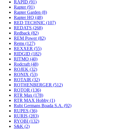
RAPID
(91)
Rapter
(91)
Rapter Garden
(8)
Rapter HQ
(48)
RED TECHNIC
(107)
REDATS
(268)
Redback
(82)
REM Power
(82)
Rems
(127)
REXXER
(55)
RIDGID
(182)
RITMO
(40)
Rodcraft
(48)
ROJEK
(32)
RONIX
(53)
ROTAIR
(32)
ROTHENBERGER
(512)
ROTOR
(136)
RTR Max
(178)
RTR MAX Hobby
(1)
Rubi Germans Boada S.A.
(92)
RUPES
(36)
RURIS
(283)
RYOBI
(132)
S&K
(2)