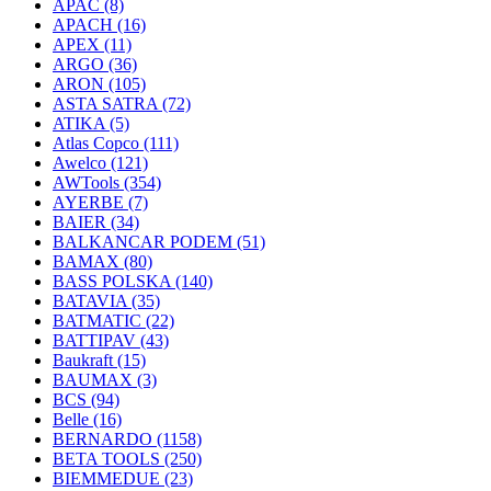
APAC
(8)
APACH
(16)
APEX
(11)
ARGO
(36)
ARON
(105)
ASTA SATRA
(72)
ATIKA
(5)
Atlas Copco
(111)
Awelco
(121)
AWTools
(354)
AYERBE
(7)
BAIER
(34)
BALKANCAR PODEM
(51)
BAMAX
(80)
BASS POLSKA
(140)
BATAVIA
(35)
BATMATIC
(22)
BATTIPAV
(43)
Baukraft
(15)
BAUMAX
(3)
BCS
(94)
Belle
(16)
BERNARDO
(1158)
BETA TOOLS
(250)
BIEMMEDUE
(23)