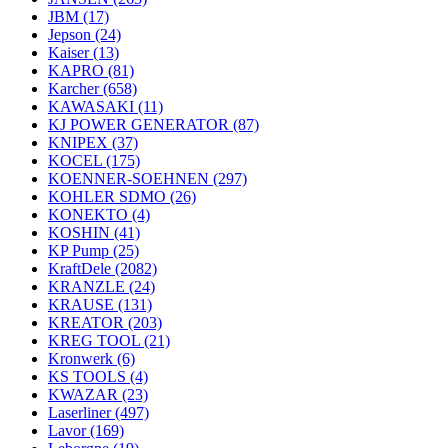
JBM
(17)
Jepson
(24)
Kaiser
(13)
KAPRO
(81)
Karcher
(658)
KAWASAKI
(11)
KJ POWER GENERATOR
(87)
KNIPEX
(37)
KOCEL
(175)
KOENNER-SOEHNEN
(297)
KOHLER SDMO
(26)
KONEKTO
(4)
KOSHIN
(41)
KP Pump
(25)
KraftDele
(2082)
KRANZLE
(24)
KRAUSE
(131)
KREATOR
(203)
KREG TOOL
(21)
Kronwerk
(6)
KS TOOLS
(4)
KWAZAR
(23)
Laserliner
(497)
Lavor
(169)