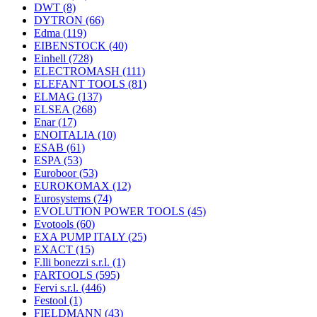
DWT
(8)
DYTRON
(66)
Edma
(119)
EIBENSTOCK
(40)
Einhell
(728)
ELECTROMASH
(111)
ELEFANT TOOLS
(81)
ELMAG
(137)
ELSEA
(268)
Enar
(17)
ENOITALIA
(10)
ESAB
(61)
ESPA
(53)
Euroboor
(53)
EUROKOMAX
(12)
Eurosystems
(74)
EVOLUTION POWER TOOLS
(45)
Evotools
(60)
EXA PUMP ITALY
(25)
EXACT
(15)
F.lli bonezzi s.r.l.
(1)
FARTOOLS
(595)
Fervi s.r.l.
(446)
Festool
(1)
FIELDMANN
(43)