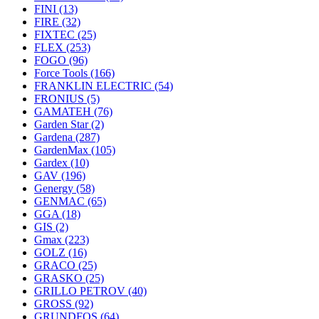
FINI
(13)
FIRE
(32)
FIXTEC
(25)
FLEX
(253)
FOGO
(96)
Force Tools
(166)
FRANKLIN ELECTRIC
(54)
FRONIUS
(5)
GAMATEH
(76)
Garden Star
(2)
Gardena
(287)
GardenMax
(105)
Gardex
(10)
GAV
(196)
Genergy
(58)
GENMAC
(65)
GGA
(18)
GIS
(2)
Gmax
(223)
GOLZ
(16)
GRACO
(25)
GRASKO
(25)
GRILLO PETROV
(40)
GROSS
(92)
GRUNDFOS
(64)