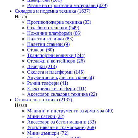
Рязане на строителни материали
(429)
Складова и подемна техника
(1637)
Назад
Противопожарна техника
(33)
Стълби и степенки
(549)
Ножични платформи
(66)
Палетни колички
(83)
Палетни стакери
(9)
Стакери
(60)
Транспортни колички
(244)
Стелажи и контейнери
(26)
Лебедки
(213)
Скелета и платформи
(145)
Алуминиеви кули тип скеле
(4)
Ръчни телфери
(41)
Електрически телфери
(111)
Аксесоари складова техника
(22)
Строителна техника
(2137)
Назад
Машини и инструменти за арматура
(49)
Мини багери
(22)
Аксесоари за бетон машини
(33)
Уплътняване и трамбоване
(268)
Мини дъмпери
(72)