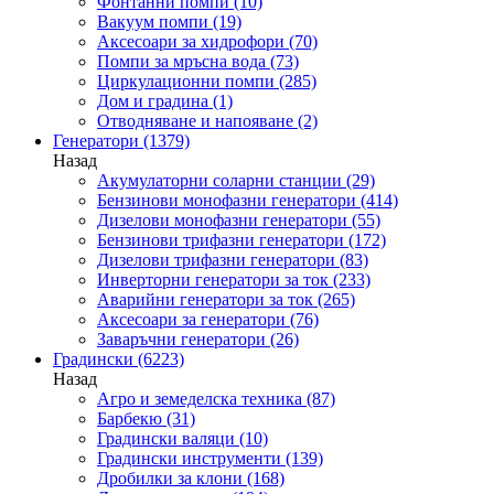
Фонтанни помпи
(10)
Вакуум помпи
(19)
Аксесоари за хидрофори
(70)
Помпи за мръсна вода
(73)
Циркулационни помпи
(285)
Дом и градина
(1)
Отводняване и напояване
(2)
Генератори
(1379)
Назад
Акумулаторни соларни станции
(29)
Бензинови монофазни генератори
(414)
Дизелови монофазни генератори
(55)
Бензинови трифазни генератори
(172)
Дизелови трифазни генератори
(83)
Инверторни генератори за ток
(233)
Аварийни генератори за ток
(265)
Аксесоари за генератори
(76)
Заваръчни генератори
(26)
Градински
(6223)
Назад
Агро и земеделска техника
(87)
Барбекю
(31)
Градински валяци
(10)
Градински инструменти
(139)
Дробилки за клони
(168)