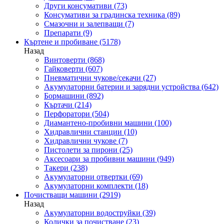
Други консумативи
(73)
Консумативи за градинска техника
(89)
Смазочни и залепващи
(7)
Препарати
(9)
Къртене и пробиване
(5178)
Назад
Винтоверти
(868)
Гайковерти
(607)
Пневматични чукове/секачи
(27)
Акумулаторни батерии и зарядни устройства
(642)
Бормашини
(892)
Къртачи
(214)
Перфоратори
(504)
Диамантено-пробивни машини
(100)
Хидравлични станции
(10)
Хидравлични чукове
(7)
Пистолети за пирони
(25)
Аксесоари за пробивни машини
(949)
Такери
(238)
Акумулаторни отвертки
(69)
Акумулаторни комплекти
(18)
Почистващи машини
(2919)
Назад
Акумулаторни водоструйки
(39)
Колички за почистване
(23)