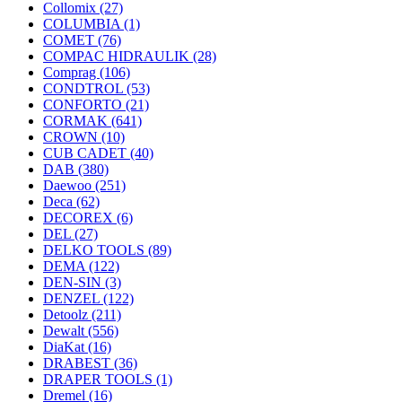
Collomix
(27)
COLUMBIA
(1)
COMET
(76)
COMPAC HIDRAULIK
(28)
Comprag
(106)
CONDTROL
(53)
CONFORTO
(21)
CORMAK
(641)
CROWN
(10)
CUB CADET
(40)
DAB
(380)
Daewoo
(251)
Deca
(62)
DECOREX
(6)
DEL
(27)
DELKO TOOLS
(89)
DEMA
(122)
DEN-SIN
(3)
DENZEL
(122)
Detoolz
(211)
Dewalt
(556)
DiaKat
(16)
DRABEST
(36)
DRAPER TOOLS
(1)
Dremel
(16)