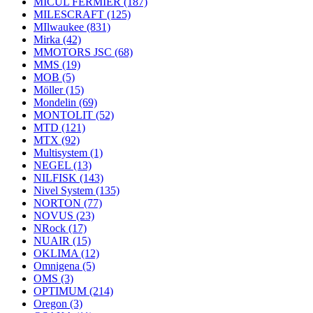
MICUL FERMIER
(187)
MILESCRAFT
(125)
MIlwaukee
(831)
Mirka
(42)
MMOTORS JSC
(68)
MMS
(19)
MOB
(5)
Möller
(15)
Mondelin
(69)
MONTOLIT
(52)
MTD
(121)
MTX
(92)
Multisystem
(1)
NEGEL
(13)
NILFISK
(143)
Nivel System
(135)
NORTON
(77)
NOVUS
(23)
NRock
(17)
NUAIR
(15)
OKLIMA
(12)
Omnigena
(5)
OMS
(3)
OPTIMUM
(214)
Oregon
(3)