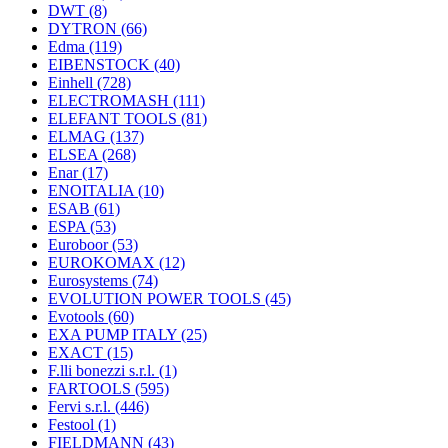
DWT
(8)
DYTRON
(66)
Edma
(119)
EIBENSTOCK
(40)
Einhell
(728)
ELECTROMASH
(111)
ELEFANT TOOLS
(81)
ELMAG
(137)
ELSEA
(268)
Enar
(17)
ENOITALIA
(10)
ESAB
(61)
ESPA
(53)
Euroboor
(53)
EUROKOMAX
(12)
Eurosystems
(74)
EVOLUTION POWER TOOLS
(45)
Evotools
(60)
EXA PUMP ITALY
(25)
EXACT
(15)
F.lli bonezzi s.r.l.
(1)
FARTOOLS
(595)
Fervi s.r.l.
(446)
Festool
(1)
FIELDMANN
(43)