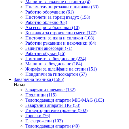
Машини за сваляне на тапети
(4)
Пневматични резачки и нитачки
(33)
Работно оборудване
(61)
Пистолети за горещ въздух
(158)
Работно облекло
(68)
Аксесоари за бъркалки
(10)
Бъркалки за строителни смеси
(177)
Пистолети за пяна и силикон
(108)
Работни ръкавици и наколенки
(84)
Защитни аксесоари
(71)
Работни обувки
(26)
Пистолети за боядисване
(224)
Машини за боядисване
(184)
Жирафи за шлайфане на стени
(151)
Повдигачи за гипсокартон
(57)
Заваръчна техника
(1585)
Назад
Заваръчни шлемове
(132)
Поялници
(115)
Телоподаващи апарати MIG/MAG
(163)
Заваръчни апарати TIG
(53)
Инверторни електрожени
(502)
Горелки
(76)
Електрожени
(102)
Телоподаващи апарати
(40)