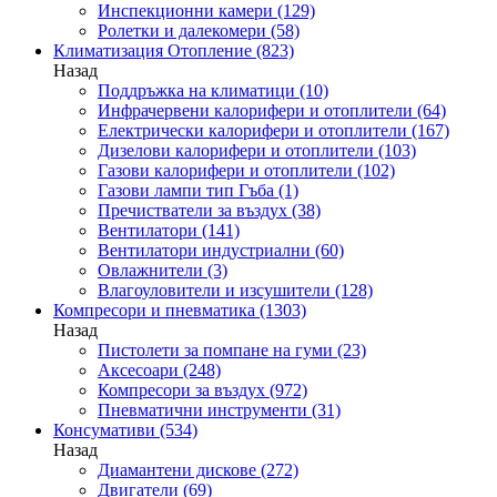
Инспекционни камери
(129)
Ролетки и далекомери
(58)
Климатизация Отопление
(823)
Назад
Поддръжка на климатици
(10)
Инфрачервени калорифери и отоплители
(64)
Електрически калорифери и отоплители
(167)
Дизелови калорифери и отоплители
(103)
Газови калорифери и отоплители
(102)
Газови лампи тип Гъба
(1)
Пречистватели за въздух
(38)
Вентилатори
(141)
Вентилатори индустриални
(60)
Овлажнители
(3)
Влагоуловители и изсушители
(128)
Компресори и пневматика
(1303)
Назад
Пистолети за помпане на гуми
(23)
Аксесоари
(248)
Компресори за въздух
(972)
Пневматични инструменти
(31)
Консумативи
(534)
Назад
Диамантени дискове
(272)
Двигатели
(69)