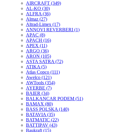
AIRCRAFT
(349)
AL-KO
(30)
ALFRA
(36)
Almaz
(27)
Altrad-Limex
(17)
ANNOVI REVERBERI
(1)
APAC
(8)
APACH
(16)
APEX
(11)
ARGO
(36)
ARON
(105)
ASTA SATRA
(72)
ATIKA
(5)
Atlas Copco
(111)
Awelco
(121)
AWTools
(354)
AYERBE
(7)
BAIER
(34)
BALKANCAR PODEM
(51)
BAMAX
(80)
BASS POLSKA
(140)
BATAVIA
(35)
BATMATIC
(22)
BATTIPAV
(43)
Baukraft
(15)