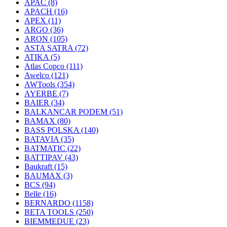
APAC
(8)
APACH
(16)
APEX
(11)
ARGO
(36)
ARON
(105)
ASTA SATRA
(72)
ATIKA
(5)
Atlas Copco
(111)
Awelco
(121)
AWTools
(354)
AYERBE
(7)
BAIER
(34)
BALKANCAR PODEM
(51)
BAMAX
(80)
BASS POLSKA
(140)
BATAVIA
(35)
BATMATIC
(22)
BATTIPAV
(43)
Baukraft
(15)
BAUMAX
(3)
BCS
(94)
Belle
(16)
BERNARDO
(1158)
BETA TOOLS
(250)
BIEMMEDUE
(23)