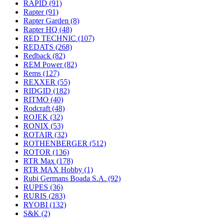
RAPID
(91)
Rapter
(91)
Rapter Garden
(8)
Rapter HQ
(48)
RED TECHNIC
(107)
REDATS
(268)
Redback
(82)
REM Power
(82)
Rems
(127)
REXXER
(55)
RIDGID
(182)
RITMO
(40)
Rodcraft
(48)
ROJEK
(32)
RONIX
(53)
ROTAIR
(32)
ROTHENBERGER
(512)
ROTOR
(136)
RTR Max
(178)
RTR MAX Hobby
(1)
Rubi Germans Boada S.A.
(92)
RUPES
(36)
RURIS
(283)
RYOBI
(132)
S&K
(2)