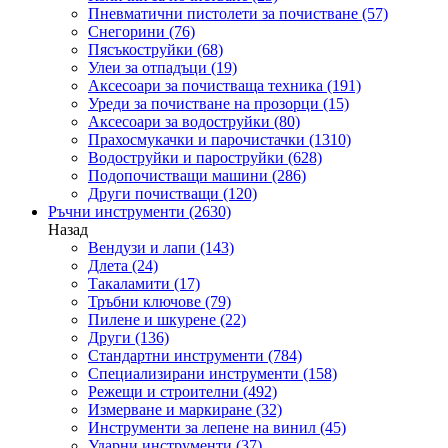
Пневматични пистолети за почистване
(57)
Снегорини
(76)
Пясъкоструйки
(68)
Улеи за отпадъци
(19)
Аксесоари за почистваща техника
(191)
Уреди за почистване на прозорци
(15)
Аксесоари за водоструйки
(80)
Прахосмукачки и парочистачки
(1310)
Водоструйки и пароструйки
(628)
Подопочистващи машини
(286)
Други почистващи
(120)
Ръчни инструменти
(2630)
Назад
Вендузи и лапи
(143)
Длета
(24)
Такаламити
(17)
Тръбни ключове
(79)
Пилене и шкурене
(22)
Други
(136)
Стандартни инструменти
(784)
Специализирани инструменти
(158)
Режещи и строителни
(492)
Измерване и маркиране
(32)
Инструменти за лепене на винил
(45)
Ударни инструменти
(37)