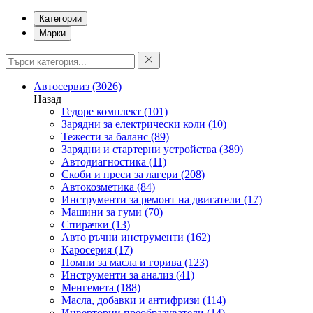
Категории
Марки
Автосервиз
(3026)
Назад
Гедоре комплект
(101)
Зарядни за електрически коли
(10)
Тежести за баланс
(89)
Зарядни и стартерни устройства
(389)
Автодиагностика
(11)
Скоби и преси за лагери
(208)
Автокозметика
(84)
Инструменти за ремонт на двигатели
(17)
Машини за гуми
(70)
Спирачки
(13)
Авто ръчни инструменти
(162)
Каросерия
(17)
Помпи за масла и горива
(123)
Инструменти за анализ
(41)
Менгемета
(188)
Масла, добавки и антифризи
(114)
Инверторни преобразуватели
(14)