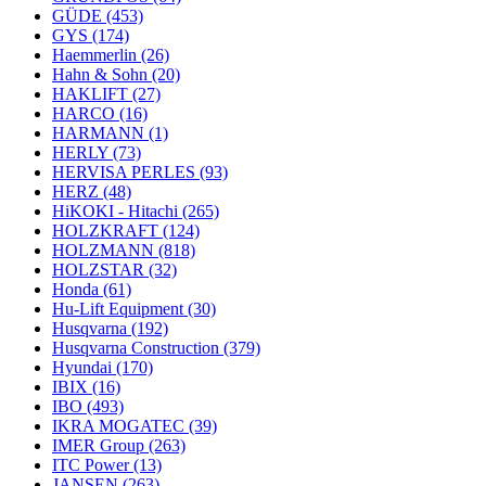
GÜDE
(453)
GYS
(174)
Haemmerlin
(26)
Hahn & Sohn
(20)
HAKLIFT
(27)
HARCO
(16)
HARMANN
(1)
HERLY
(73)
HERVISA PERLES
(93)
HERZ
(48)
HiKOKI - Hitachi
(265)
HOLZKRAFT
(124)
HOLZMANN
(818)
HOLZSTAR
(32)
Honda
(61)
Hu-Lift Equipment
(30)
Husqvarna
(192)
Husqvarna Construction
(379)
Hyundai
(170)
IBIX
(16)
IBO
(493)
IKRA MOGATEC
(39)
IMER Group
(263)
ITC Power
(13)
JANSEN
(263)