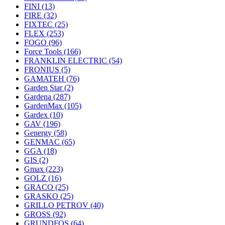
FINI
(13)
FIRE
(32)
FIXTEC
(25)
FLEX
(253)
FOGO
(96)
Force Tools
(166)
FRANKLIN ELECTRIC
(54)
FRONIUS
(5)
GAMATEH
(76)
Garden Star
(2)
Gardena
(287)
GardenMax
(105)
Gardex
(10)
GAV
(196)
Genergy
(58)
GENMAC
(65)
GGA
(18)
GIS
(2)
Gmax
(223)
GOLZ
(16)
GRACO
(25)
GRASKO
(25)
GRILLO PETROV
(40)
GROSS
(92)
GRUNDFOS
(64)