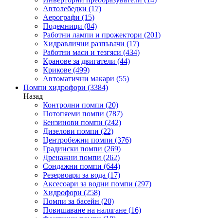
Автолебедки
(17)
Аерографи
(15)
Подемници
(84)
Работни лампи и прожектори
(201)
Хидравлични разпъвачи
(17)
Работни маси и тезгяси
(434)
Кранове за двигатели
(44)
Крикове
(499)
Автоматични макари
(55)
Помпи хидрофори
(3384)
Назад
Контролни помпи
(20)
Потопяеми помпи
(787)
Бензинови помпи
(242)
Дизелови помпи
(22)
Центробежни помпи
(376)
Градински помпи
(269)
Дренажни помпи
(262)
Сондажни помпи
(644)
Резервоари за вода
(17)
Аксесоари за водни помпи
(297)
Хидрофори
(258)
Помпи за басейн
(20)
Повишаване на налягане
(16)