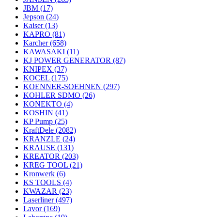
JBM
(17)
Jepson
(24)
Kaiser
(13)
KAPRO
(81)
Karcher
(658)
KAWASAKI
(11)
KJ POWER GENERATOR
(87)
KNIPEX
(37)
KOCEL
(175)
KOENNER-SOEHNEN
(297)
KOHLER SDMO
(26)
KONEKTO
(4)
KOSHIN
(41)
KP Pump
(25)
KraftDele
(2082)
KRANZLE
(24)
KRAUSE
(131)
KREATOR
(203)
KREG TOOL
(21)
Kronwerk
(6)
KS TOOLS
(4)
KWAZAR
(23)
Laserliner
(497)
Lavor
(169)