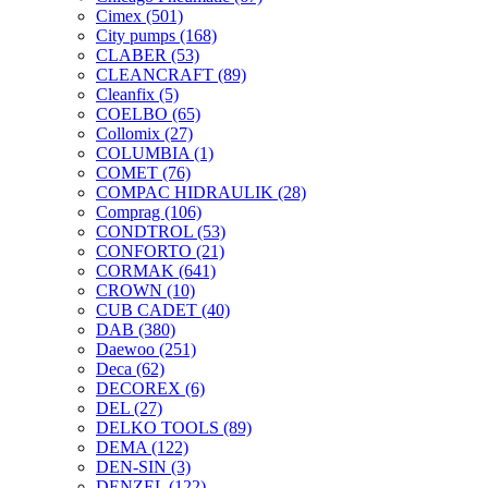
Cimex
(501)
City pumps
(168)
CLABER
(53)
CLEANCRAFT
(89)
Cleanfix
(5)
COELBO
(65)
Collomix
(27)
COLUMBIA
(1)
COMET
(76)
COMPAC HIDRAULIK
(28)
Comprag
(106)
CONDTROL
(53)
CONFORTO
(21)
CORMAK
(641)
CROWN
(10)
CUB CADET
(40)
DAB
(380)
Daewoo
(251)
Deca
(62)
DECOREX
(6)
DEL
(27)
DELKO TOOLS
(89)
DEMA
(122)
DEN-SIN
(3)
DENZEL
(122)