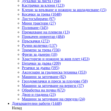
Духалки за листа
(194)
Кастрачки за клони
(123)
Клещи за връзване и ножици за ашладисване
(15)
Косачки за трева
(1048)
Листосъбирачи
(97)
Мини трактори
(27)
Поливане
(345)
Премахване на плевели
(13)
Прикачен инвентар
(484)
Пръскачки
(272)
Ръчни колички
(137)
Тримери за трева
(556)
Фрези за дънери
(10)
Храсторези и ножици за жив плет
(453)
Цепачки за дърва
(209)
Резачки за дърва
(595)
Аксесоари за градинска техника
(353)
Машини за заточване
(82)
Гроздомелачки и преси за плодове
(58)
Машини за заточване на вериги
(37)
Обработка на почва
(672)
Двор и градина
(23)
Машини за заточване на свредла
(24)
Довършителни работи
(1448)
Назад