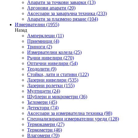
Апарати за точкови заварки
(13)
Аргонови апарати
(20)
Аксесоари за заваръчна техника
(233)
Апарати за плазмено рязане
(104)
Измервателни
(1955)
Назад
Амперклещи
(11)
Приемници
(4)
Триноги
(2)
Измервателни колела
(25)
Ръчни нивелири
(270)
Оптични нивелири
(54)
Теодолити
(9)
Стойки, лати и стативи
(122)
Лазерни нивелири
(535)
Лазерни ролетки
(155)
Мултицети
(24)
Шублери и микрометри
(36)
Ъгломери
(45)
Детектори
(74)
Аксесоари за измервателна техника
(98)
Специализирани измервателни уреди
(128)
Термокамери
(27)
Термометри
(46)
Влагомери
(70)