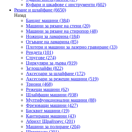
Куфари и шкафове с инструменти
(602)
Рязане и шлайфане
(6650)
Назад
Банциг машини
(384)
Машини за рязане на стени
(20)
Машини за рязане на стиропор
(48)
Ножици за ламарина
(184)
Огъване на ламарина
(85)
Плотери и машини за лазерно гравиране
(33)
Рендета
(101)
Стругове
(274)
Циркуляри за дърва
(919)
Ъглошлайфи
(822)
Аксесоари за шлайфане
(172)
Аксесоари за режещи машини
(519)
Триони
(468)
Режещи машини
(62)
Шлайфащи машини
(938)
Мултифункционални машини
(88)
Фрезоващи машини
(427)
Бисквит машини
(19)
Кантиращи машини
(43)
Абрихт Щрайхмус
(201)
Машини за полиране
(204)
Шмиргели
(201)