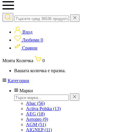
Вход
Любими
0
Сравни
Моята Количка
0
Вашата количка е празна.
Категории
Марки
Abac
(56)
Activa Polska
(13)
AEG
(18)
Aeropro
(9)
AGM
(51)
AIGNEP
(11)