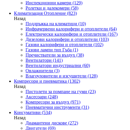
Инспекционни камери
(129)
Ролетки и далекомери
(58)
Климатизация Отопление
(823)
Назад
Поддръжка на климатици
(10)
Инфрачервени калорифери и отоплители
(64)
Електрически калорифери и отоплители
(167)
Дизелови калорифери и отоплители
(103)
Газови калорифери и отоплители
(102)
Газови лампи тип Гъба
(1)
Пречистватели за въздух
(38)
Вентилатори
(141)
Вентилатори индустриални
(60)
Овлажнители
(3)
Влагоуловители и изсушители
(128)
Компресори и пневматика
(1302)
Назад
Пистолети за помпане на гуми
(23)
Аксесоари
(248)
Компресори за въздух
(971)
Пневматични инструменти
(31)
Консумативи
(534)
Назад
Диамантени дискове
(272)
Двигатели
(69)