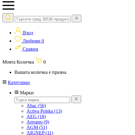
Вход
Любими
0
Сравни
Моята Количка
0
Вашата количка е празна.
Категории
Марки
Abac
(56)
Activa Polska
(13)
AEG
(18)
Aeropro
(9)
AGM
(51)
AIGNEP
(11)