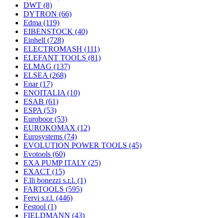
DWT
(8)
DYTRON
(66)
Edma
(119)
EIBENSTOCK
(40)
Einhell
(728)
ELECTROMASH
(111)
ELEFANT TOOLS
(81)
ELMAG
(137)
ELSEA
(268)
Enar
(17)
ENOITALIA
(10)
ESAB
(61)
ESPA
(53)
Euroboor
(53)
EUROKOMAX
(12)
Eurosystems
(74)
EVOLUTION POWER TOOLS
(45)
Evotools
(60)
EXA PUMP ITALY
(25)
EXACT
(15)
F.lli bonezzi s.r.l.
(1)
FARTOOLS
(595)
Fervi s.r.l.
(446)
Festool
(1)
FIELDMANN
(43)