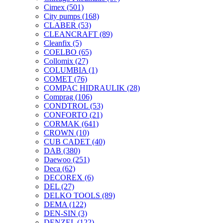
Cimex
(501)
City pumps
(168)
CLABER
(53)
CLEANCRAFT
(89)
Cleanfix
(5)
COELBO
(65)
Collomix
(27)
COLUMBIA
(1)
COMET
(76)
COMPAC HIDRAULIK
(28)
Comprag
(106)
CONDTROL
(53)
CONFORTO
(21)
CORMAK
(641)
CROWN
(10)
CUB CADET
(40)
DAB
(380)
Daewoo
(251)
Deca
(62)
DECOREX
(6)
DEL
(27)
DELKO TOOLS
(89)
DEMA
(122)
DEN-SIN
(3)
DENZEL
(122)