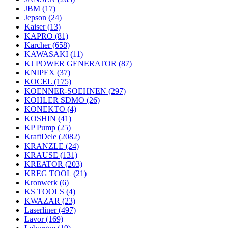
JBM
(17)
Jepson
(24)
Kaiser
(13)
KAPRO
(81)
Karcher
(658)
KAWASAKI
(11)
KJ POWER GENERATOR
(87)
KNIPEX
(37)
KOCEL
(175)
KOENNER-SOEHNEN
(297)
KOHLER SDMO
(26)
KONEKTO
(4)
KOSHIN
(41)
KP Pump
(25)
KraftDele
(2082)
KRANZLE
(24)
KRAUSE
(131)
KREATOR
(203)
KREG TOOL
(21)
Kronwerk
(6)
KS TOOLS
(4)
KWAZAR
(23)
Laserliner
(497)
Lavor
(169)