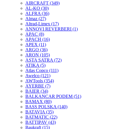
AIRCRAFT
(349)
AL-KO
(30)
ALFRA
(36)
Almaz
(27)
Altrad-Limex
(17)
ANNOVI REVERBERI
(1)
APAC
(8)
APACH
(16)
APEX
(11)
ARGO
(36)
ARON
(105)
ASTA SATRA
(72)
ATIKA
(5)
Atlas Copco
(111)
Awelco
(121)
AWTools
(354)
AYERBE
(7)
BAIER
(34)
BALKANCAR PODEM
(51)
BAMAX
(80)
BASS POLSKA
(140)
BATAVIA
(35)
BATMATIC
(22)
BATTIPAV
(43)
Baukraft
(15)