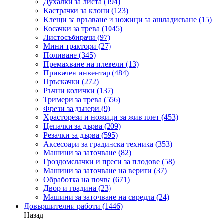
Духалки за листа
(194)
Кастрачки за клони
(123)
Клещи за връзване и ножици за ашладисване
(15)
Косачки за трева
(1045)
Листосъбирачи
(97)
Мини трактори
(27)
Поливане
(345)
Премахване на плевели
(13)
Прикачен инвентар
(484)
Пръскачки
(272)
Ръчни колички
(137)
Тримери за трева
(556)
Фрези за дънери
(9)
Храсторези и ножици за жив плет
(453)
Цепачки за дърва
(209)
Резачки за дърва
(595)
Аксесоари за градинска техника
(353)
Машини за заточване
(82)
Гроздомелачки и преси за плодове
(58)
Машини за заточване на вериги
(37)
Обработка на почва
(671)
Двор и градина
(23)
Машини за заточване на свредла
(24)
Довършителни работи
(1446)
Назад