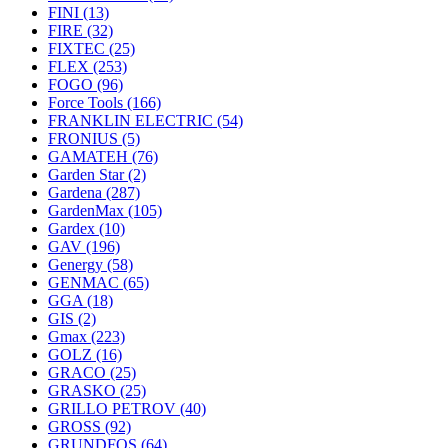
FINI
(13)
FIRE
(32)
FIXTEC
(25)
FLEX
(253)
FOGO
(96)
Force Tools
(166)
FRANKLIN ELECTRIC
(54)
FRONIUS
(5)
GAMATEH
(76)
Garden Star
(2)
Gardena
(287)
GardenMax
(105)
Gardex
(10)
GAV
(196)
Genergy
(58)
GENMAC
(65)
GGA
(18)
GIS
(2)
Gmax
(223)
GOLZ
(16)
GRACO
(25)
GRASKO
(25)
GRILLO PETROV
(40)
GROSS
(92)
GRUNDFOS
(64)