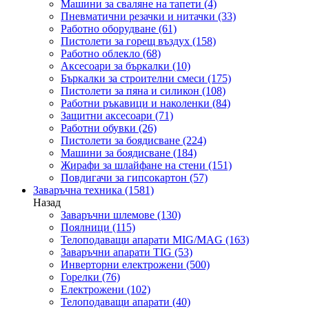
Машини за сваляне на тапети
(4)
Пневматични резачки и нитачки
(33)
Работно оборудване
(61)
Пистолети за горещ въздух
(158)
Работно облекло
(68)
Аксесоари за бъркалки
(10)
Бъркалки за строителни смеси
(175)
Пистолети за пяна и силикон
(108)
Работни ръкавици и наколенки
(84)
Защитни аксесоари
(71)
Работни обувки
(26)
Пистолети за боядисване
(224)
Машини за боядисване
(184)
Жирафи за шлайфане на стени
(151)
Повдигачи за гипсокартон
(57)
Заваръчна техника
(1581)
Назад
Заваръчни шлемове
(130)
Поялници
(115)
Телоподаващи апарати MIG/MAG
(163)
Заваръчни апарати TIG
(53)
Инверторни електрожени
(500)
Горелки
(76)
Електрожени
(102)
Телоподаващи апарати
(40)