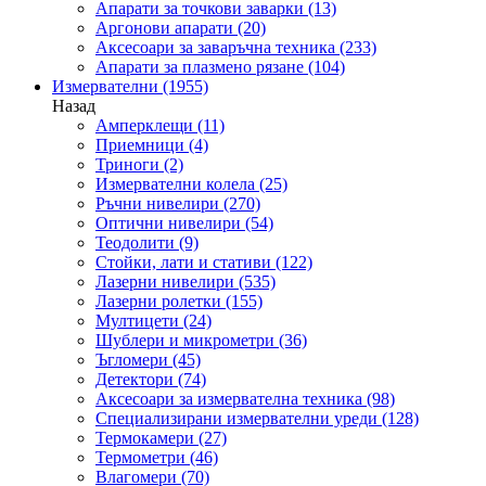
Апарати за точкови заварки
(13)
Аргонови апарати
(20)
Аксесоари за заваръчна техника
(233)
Апарати за плазмено рязане
(104)
Измервателни
(1955)
Назад
Амперклещи
(11)
Приемници
(4)
Триноги
(2)
Измервателни колела
(25)
Ръчни нивелири
(270)
Оптични нивелири
(54)
Теодолити
(9)
Стойки, лати и стативи
(122)
Лазерни нивелири
(535)
Лазерни ролетки
(155)
Мултицети
(24)
Шублери и микрометри
(36)
Ъгломери
(45)
Детектори
(74)
Аксесоари за измервателна техника
(98)
Специализирани измервателни уреди
(128)
Термокамери
(27)
Термометри
(46)
Влагомери
(70)