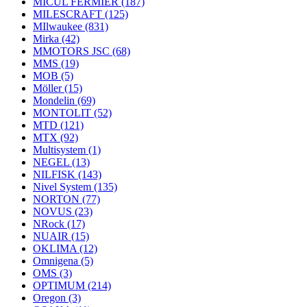
MICUL FERMIER
(187)
MILESCRAFT
(125)
MIlwaukee
(831)
Mirka
(42)
MMOTORS JSC
(68)
MMS
(19)
MOB
(5)
Möller
(15)
Mondelin
(69)
MONTOLIT
(52)
MTD
(121)
MTX
(92)
Multisystem
(1)
NEGEL
(13)
NILFISK
(143)
Nivel System
(135)
NORTON
(77)
NOVUS
(23)
NRock
(17)
NUAIR
(15)
OKLIMA
(12)
Omnigena
(5)
OMS
(3)
OPTIMUM
(214)
Oregon
(3)