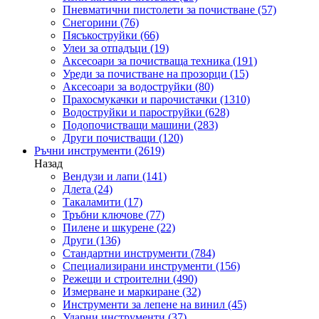
Пневматични пистолети за почистване
(57)
Снегорини
(76)
Пясъкоструйки
(66)
Улеи за отпадъци
(19)
Аксесоари за почистваща техника
(191)
Уреди за почистване на прозорци
(15)
Аксесоари за водоструйки
(80)
Прахосмукачки и парочистачки
(1310)
Водоструйки и пароструйки
(628)
Подопочистващи машини
(283)
Други почистващи
(120)
Ръчни инструменти
(2619)
Назад
Вендузи и лапи
(141)
Длета
(24)
Такаламити
(17)
Тръбни ключове
(77)
Пилене и шкурене
(22)
Други
(136)
Стандартни инструменти
(784)
Специализирани инструменти
(156)
Режещи и строителни
(490)
Измерване и маркиране
(32)
Инструменти за лепене на винил
(45)
Ударни инструменти
(37)