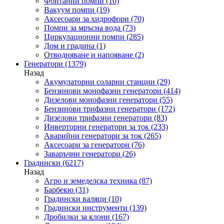
Фонтанни помпи
(10)
Вакуум помпи
(19)
Аксесоари за хидрофори
(70)
Помпи за мръсна вода
(73)
Циркулационни помпи
(285)
Дом и градина
(1)
Отводняване и напояване
(2)
Генератори
(1379)
Назад
Акумулаторни соларни станции
(29)
Бензинови монофазни генератори
(414)
Дизелови монофазни генератори
(55)
Бензинови трифазни генератори
(172)
Дизелови трифазни генератори
(83)
Инверторни генератори за ток
(233)
Аварийни генератори за ток
(265)
Аксесоари за генератори
(76)
Заваръчни генератори
(26)
Градински
(6217)
Назад
Агро и земеделска техника
(87)
Барбекю
(31)
Градински валяци
(10)
Градински инструменти
(139)
Дробилки за клони
(167)