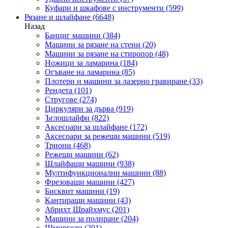
Куфари и шкафове с инструменти
(599)
Рязане и шлайфане
(6648)
Назад
Банциг машини
(384)
Машини за рязане на стени
(20)
Машини за рязане на стиропор
(48)
Ножици за ламарина
(184)
Огъване на ламарина
(85)
Плотери и машини за лазерно гравиране
(33)
Рендета
(101)
Стругове
(274)
Циркуляри за дърва
(919)
Ъглошлайфи
(822)
Аксесоари за шлайфане
(172)
Аксесоари за режещи машини
(519)
Триони
(468)
Режещи машини
(62)
Шлайфащи машини
(938)
Мултифункционални машини
(88)
Фрезоващи машини
(427)
Бисквит машини
(19)
Кантиращи машини
(43)
Абрихт Щрайхмус
(201)
Машини за полиране
(204)
Шмиргели
(201)