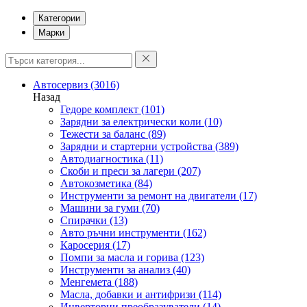
Категории
Марки
Автосервиз
(3016)
Назад
Гедоре комплект
(101)
Зарядни за електрически коли
(10)
Тежести за баланс
(89)
Зарядни и стартерни устройства
(389)
Автодиагностика
(11)
Скоби и преси за лагери
(207)
Автокозметика
(84)
Инструменти за ремонт на двигатели
(17)
Машини за гуми
(70)
Спирачки
(13)
Авто ръчни инструменти
(162)
Каросерия
(17)
Помпи за масла и горива
(123)
Инструменти за анализ
(40)
Менгемета
(188)
Масла, добавки и антифризи
(114)
Инверторни преобразуватели
(14)