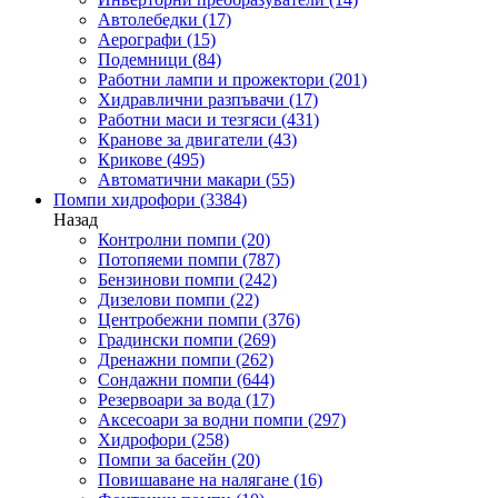
Автолебедки
(17)
Аерографи
(15)
Подемници
(84)
Работни лампи и прожектори
(201)
Хидравлични разпъвачи
(17)
Работни маси и тезгяси
(431)
Кранове за двигатели
(43)
Крикове
(495)
Автоматични макари
(55)
Помпи хидрофори
(3384)
Назад
Контролни помпи
(20)
Потопяеми помпи
(787)
Бензинови помпи
(242)
Дизелови помпи
(22)
Центробежни помпи
(376)
Градински помпи
(269)
Дренажни помпи
(262)
Сондажни помпи
(644)
Резервоари за вода
(17)
Аксесоари за водни помпи
(297)
Хидрофори
(258)
Помпи за басейн
(20)
Повишаване на налягане
(16)