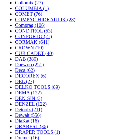
Collomix
(27)
COLUMBIA
(1)
COMET
(76)
COMPAC HIDRAULIK
(28)
Comprag
(106)
CONDTROL
(53)
CONFORTO
(21)
CORMAK
(641)
CROWN
(10)
CUB CADET
(40)
DAB
(380)
Daewoo
(251)
Deca
(62)
DECOREX
(6)
DEL
(27)
DELKO TOOLS
(89)
DEMA
(122)
DEN-SIN
(3)
DENZEL
(122)
Detoolz
(211)
Dewalt
(556)
DiaKat
(16)
DRABEST
(36)
DRAPER TOOLS
(1)
Dremel
(16)