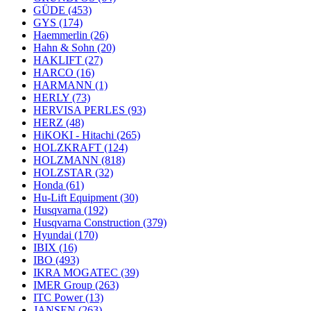
GÜDE
(453)
GYS
(174)
Haemmerlin
(26)
Hahn & Sohn
(20)
HAKLIFT
(27)
HARCO
(16)
HARMANN
(1)
HERLY
(73)
HERVISA PERLES
(93)
HERZ
(48)
HiKOKI - Hitachi
(265)
HOLZKRAFT
(124)
HOLZMANN
(818)
HOLZSTAR
(32)
Honda
(61)
Hu-Lift Equipment
(30)
Husqvarna
(192)
Husqvarna Construction
(379)
Hyundai
(170)
IBIX
(16)
IBO
(493)
IKRA MOGATEC
(39)
IMER Group
(263)
ITC Power
(13)
JANSEN
(263)