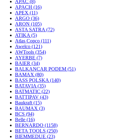
APAC
(8)
APACH
(16)
APEX
(11)
ARGO
(36)
ARON
(105)
ASTA SATRA
(72)
ATIKA
(5)
Atlas Copco
(111)
Awelco
(121)
AWTools
(354)
AYERBE
(7)
BAIER
(34)
BALKANCAR PODEM
(51)
BAMAX
(80)
BASS POLSKA
(140)
BATAVIA
(35)
BATMATIC
(22)
BATTIPAV
(43)
Baukraft
(15)
BAUMAX
(3)
BCS
(94)
Belle
(16)
BERNARDO
(1158)
BETA TOOLS
(250)
BIEMMEDUE
(23)