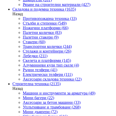
Рязане на строителни материали
(427)
Складова и подемна техника
(1635)
Назад
Противопожарна техника
(33)
Стълби и степенки
(549)
Ножични платформи
(66)
Палетни колички
(83)
Палетни стакери
(9)
Стакери
(60)
Транспортни колички
(244)
Стелажи и контейнери
(26)
Лебедки
(211)
Скелета и платформи
(145)
Алуминиеви кули тип скеле
(4)
Ръчни телфери
(41)
Електрически телфери
(111)
Аксесоари складова техника
(22)
Строителна техника
(2135)
Назад
Машини и инструменти за арматура
(49)
Мини багери
(22)
Аксесоари за бетон машини
(33)
Уплътняване и трамбоване
(268)
Мини дъмпери
(72)