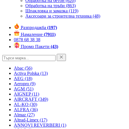
Обработка на бетон
(620)
Обработка на тръби
(863)
Шпакловка и замазка
(119)
Аксесоари за строителна техника
(48)
Разпродажба
(197)
Намаление
(7911)
0878 68 38 38
Промо Пакети
(43)
Abac
(56)
Activa Polska
(13)
AEG
(18)
Aeropro
(9)
AGM
(51)
AIGNEP
(11)
AIRCRAFT
(349)
AL-KO
(30)
ALFRA
(36)
Almaz
(27)
Altrad-Limex
(17)
ANNOVI REVERBERI
(1)