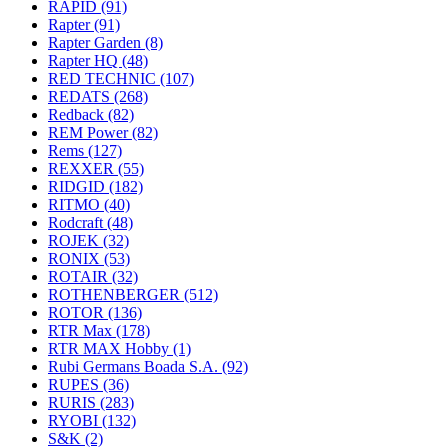
RAPID
(91)
Rapter
(91)
Rapter Garden
(8)
Rapter HQ
(48)
RED TECHNIC
(107)
REDATS
(268)
Redback
(82)
REM Power
(82)
Rems
(127)
REXXER
(55)
RIDGID
(182)
RITMO
(40)
Rodcraft
(48)
ROJEK
(32)
RONIX
(53)
ROTAIR
(32)
ROTHENBERGER
(512)
ROTOR
(136)
RTR Max
(178)
RTR MAX Hobby
(1)
Rubi Germans Boada S.A.
(92)
RUPES
(36)
RURIS
(283)
RYOBI
(132)
S&K
(2)