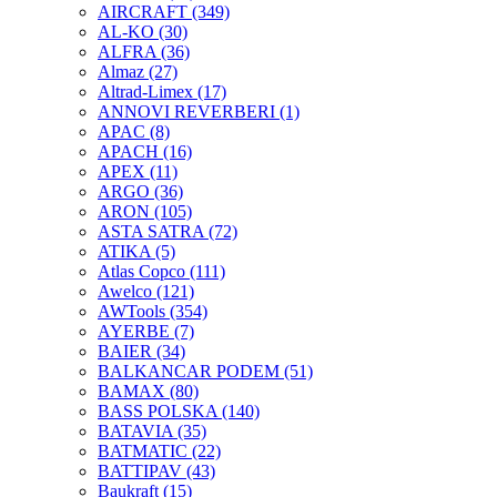
AIRCRAFT
(349)
AL-KO
(30)
ALFRA
(36)
Almaz
(27)
Altrad-Limex
(17)
ANNOVI REVERBERI
(1)
APAC
(8)
APACH
(16)
APEX
(11)
ARGO
(36)
ARON
(105)
ASTA SATRA
(72)
ATIKA
(5)
Atlas Copco
(111)
Awelco
(121)
AWTools
(354)
AYERBE
(7)
BAIER
(34)
BALKANCAR PODEM
(51)
BAMAX
(80)
BASS POLSKA
(140)
BATAVIA
(35)
BATMATIC
(22)
BATTIPAV
(43)
Baukraft
(15)