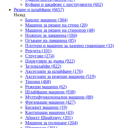
Куфари и шкафове с инструменти
(602)
Рязане и шлайфане
(6657)
Назад
Банциг машини
(384)
Машини за рязане на стени
(20)
Машини за рязане на стиропор
(48)
Ножици за ламарина
(184)
Огъване на ламарина
(85)
Плотери и машини за лазерно гравиране
(33)
Рендета
(101)
Стругове
(274)
Циркуляри за дърва
(922)
Ъглошлайфи
(822)
Аксесоари за шлайфане
(176)
Аксесоари за режещи машини
(519)
Триони
(468)
Режещи машини
(62)
Шлайфащи машини
(938)
Мултифункционални машини
(88)
Фрезоващи машини
(427)
Бисквит машини
(19)
Кантиращи машини
(43)
Абрихт Щрайхмус
(201)
Машини за полиране
(204)
Шмиргели
(201)