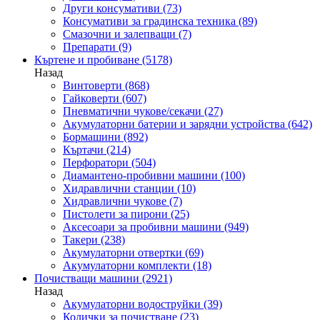
Други консумативи
(73)
Консумативи за градинска техника
(89)
Смазочни и залепващи
(7)
Препарати
(9)
Къртене и пробиване
(5178)
Назад
Винтоверти
(868)
Гайковерти
(607)
Пневматични чукове/секачи
(27)
Акумулаторни батерии и зарядни устройства
(642)
Бормашини
(892)
Къртачи
(214)
Перфоратори
(504)
Диамантено-пробивни машини
(100)
Хидравлични станции
(10)
Хидравлични чукове
(7)
Пистолети за пирони
(25)
Аксесоари за пробивни машини
(949)
Такери
(238)
Акумулаторни отвертки
(69)
Акумулаторни комплекти
(18)
Почистващи машини
(2921)
Назад
Акумулаторни водоструйки
(39)
Колички за почистване
(23)