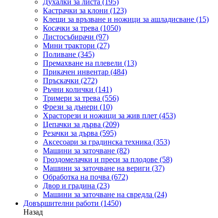
Духалки за листа
(195)
Кастрачки за клони
(123)
Клещи за връзване и ножици за ашладисване
(15)
Косачки за трева
(1050)
Листосъбирачи
(97)
Мини трактори
(27)
Поливане
(345)
Премахване на плевели
(13)
Прикачен инвентар
(484)
Пръскачки
(272)
Ръчни колички
(141)
Тримери за трева
(556)
Фрези за дънери
(10)
Храсторези и ножици за жив плет
(453)
Цепачки за дърва
(209)
Резачки за дърва
(595)
Аксесоари за градинска техника
(353)
Машини за заточване
(82)
Гроздомелачки и преси за плодове
(58)
Машини за заточване на вериги
(37)
Обработка на почва
(672)
Двор и градина
(23)
Машини за заточване на свредла
(24)
Довършителни работи
(1450)
Назад