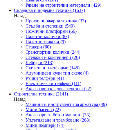
Рязане на строителни материали
(429)
Складова и подемна техника
(1637)
Назад
Противопожарна техника
(33)
Стълби и степенки
(549)
Ножични платформи
(66)
Палетни колички
(83)
Палетни стакери
(9)
Стакери
(60)
Транспортни колички
(244)
Стелажи и контейнери
(26)
Лебедки
(213)
Скелета и платформи
(145)
Алуминиеви кули тип скеле
(4)
Ръчни телфери
(41)
Електрически телфери
(111)
Аксесоари складова техника
(22)
Строителна техника
(2141)
Назад
Машини и инструменти за арматура
(49)
Мини багери
(22)
Аксесоари за бетон машини
(33)
Уплътняване и трамбоване
(268)
Мини дъмпери
(74)