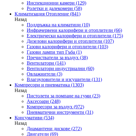
Инспекционни камери
(129)
Ролетки и далекомери
(58)
Климатизация Отопление
(841)
Назад
Поддръжка на климатици
(10)
Инфрачервени калорифери и отоплители
(66)
Електрически калорифери и отоплители
(175)
Дизелови калорифери и отоплители
(107)
Газови калорифери и отоплители
(103)
Газови лампи тип Гъба
(1)
Пречистватели за въздух
(38)
Вентилатори
(141)
Вентилатори индустриални
(60)
Овлажнители
(3)
Влагоуловители и изсушители
(131)
Компресори и пневматика
(1303)
Назад
Пистолети за помпане на гуми
(23)
Аксесоари
(248)
Компресори за въздух
(972)
Пневматични инструменти
(31)
Консумативи
(534)
Назад
Диамантени дискове
(272)
Двигатели
(69)