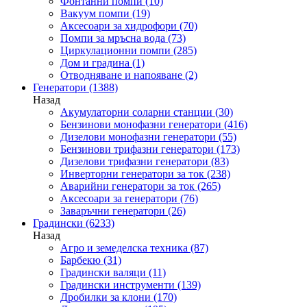
Фонтанни помпи
(10)
Вакуум помпи
(19)
Аксесоари за хидрофори
(70)
Помпи за мръсна вода
(73)
Циркулационни помпи
(285)
Дом и градина
(1)
Отводняване и напояване
(2)
Генератори
(1388)
Назад
Акумулаторни соларни станции
(30)
Бензинови монофазни генератори
(416)
Дизелови монофазни генератори
(55)
Бензинови трифазни генератори
(173)
Дизелови трифазни генератори
(83)
Инверторни генератори за ток
(238)
Аварийни генератори за ток
(265)
Аксесоари за генератори
(76)
Заваръчни генератори
(26)
Градински
(6233)
Назад
Агро и земеделска техника
(87)
Барбекю
(31)
Градински валяци
(11)
Градински инструменти
(139)
Дробилки за клони
(170)