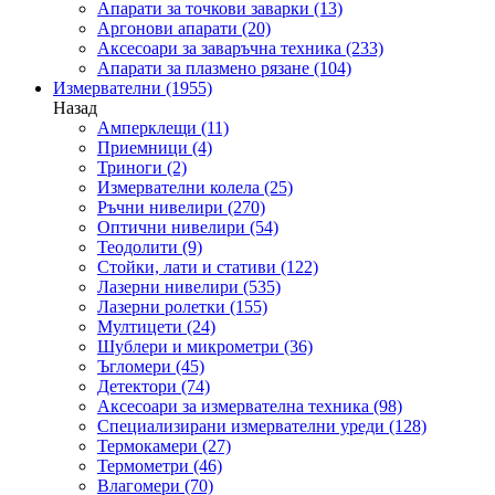
Апарати за точкови заварки
(13)
Аргонови апарати
(20)
Аксесоари за заваръчна техника
(233)
Апарати за плазмено рязане
(104)
Измервателни
(1955)
Назад
Амперклещи
(11)
Приемници
(4)
Триноги
(2)
Измервателни колела
(25)
Ръчни нивелири
(270)
Оптични нивелири
(54)
Теодолити
(9)
Стойки, лати и стативи
(122)
Лазерни нивелири
(535)
Лазерни ролетки
(155)
Мултицети
(24)
Шублери и микрометри
(36)
Ъгломери
(45)
Детектори
(74)
Аксесоари за измервателна техника
(98)
Специализирани измервателни уреди
(128)
Термокамери
(27)
Термометри
(46)
Влагомери
(70)