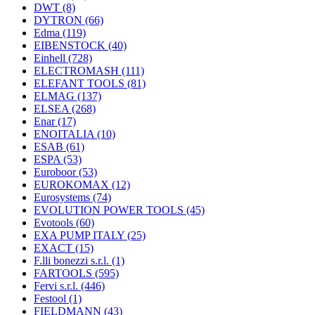
DWT
(8)
DYTRON
(66)
Edma
(119)
EIBENSTOCK
(40)
Einhell
(728)
ELECTROMASH
(111)
ELEFANT TOOLS
(81)
ELMAG
(137)
ELSEA
(268)
Enar
(17)
ENOITALIA
(10)
ESAB
(61)
ESPA
(53)
Euroboor
(53)
EUROKOMAX
(12)
Eurosystems
(74)
EVOLUTION POWER TOOLS
(45)
Evotools
(60)
EXA PUMP ITALY
(25)
EXACT
(15)
F.lli bonezzi s.r.l.
(1)
FARTOOLS
(595)
Fervi s.r.l.
(446)
Festool
(1)
FIELDMANN
(43)