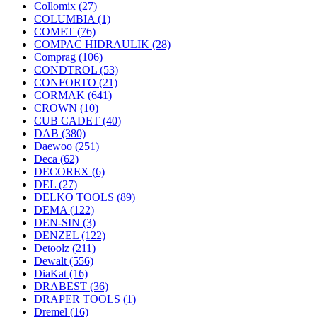
Collomix
(27)
COLUMBIA
(1)
COMET
(76)
COMPAC HIDRAULIK
(28)
Comprag
(106)
CONDTROL
(53)
CONFORTO
(21)
CORMAK
(641)
CROWN
(10)
CUB CADET
(40)
DAB
(380)
Daewoo
(251)
Deca
(62)
DECOREX
(6)
DEL
(27)
DELKO TOOLS
(89)
DEMA
(122)
DEN-SIN
(3)
DENZEL
(122)
Detoolz
(211)
Dewalt
(556)
DiaKat
(16)
DRABEST
(36)
DRAPER TOOLS
(1)
Dremel
(16)