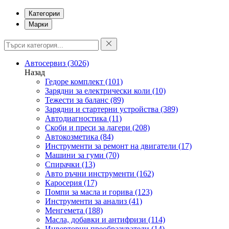
Категории
Марки
Автосервиз
(3026)
Назад
Гедоре комплект
(101)
Зарядни за електрически коли
(10)
Тежести за баланс
(89)
Зарядни и стартерни устройства
(389)
Автодиагностика
(11)
Скоби и преси за лагери
(208)
Автокозметика
(84)
Инструменти за ремонт на двигатели
(17)
Машини за гуми
(70)
Спирачки
(13)
Авто ръчни инструменти
(162)
Каросерия
(17)
Помпи за масла и горива
(123)
Инструменти за анализ
(41)
Менгемета
(188)
Масла, добавки и антифризи
(114)
Инверторни преобразуватели
(14)