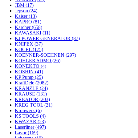
JBM
(17)
Jepson
(24)
Kaiser
(13)
KAPRO
(81)
Karcher
(658)
KAWASAKI
(11)
KJ POWER GENERATOR
(87)
KNIPEX
(37)
KOCEL
(175)
KOENNER-SOEHNEN
(297)
KOHLER SDMO
(26)
KONEKTO
(4)
KOSHIN
(41)
KP Pump
(25)
KraftDele
(2082)
KRANZLE
(24)
KRAUSE
(131)
KREATOR
(203)
KREG TOOL
(21)
Kronwerk
(6)
KS TOOLS
(4)
KWAZAR
(23)
Laserliner
(497)
Lavor
(169)