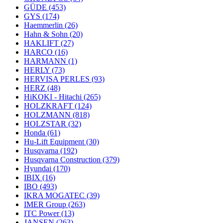
GÜDE
(453)
GYS
(174)
Haemmerlin
(26)
Hahn & Sohn
(20)
HAKLIFT
(27)
HARCO
(16)
HARMANN
(1)
HERLY
(73)
HERVISA PERLES
(93)
HERZ
(48)
HiKOKI - Hitachi
(265)
HOLZKRAFT
(124)
HOLZMANN
(818)
HOLZSTAR
(32)
Honda
(61)
Hu-Lift Equipment
(30)
Husqvarna
(192)
Husqvarna Construction
(379)
Hyundai
(170)
IBIX
(16)
IBO
(493)
IKRA MOGATEC
(39)
IMER Group
(263)
ITC Power
(13)
JANSEN
(263)