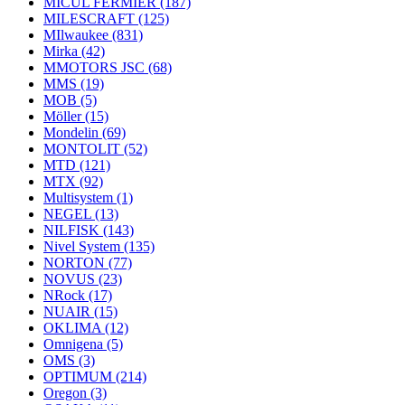
MICUL FERMIER
(187)
MILESCRAFT
(125)
MIlwaukee
(831)
Mirka
(42)
MMOTORS JSC
(68)
MMS
(19)
MOB
(5)
Möller
(15)
Mondelin
(69)
MONTOLIT
(52)
MTD
(121)
MTX
(92)
Multisystem
(1)
NEGEL
(13)
NILFISK
(143)
Nivel System
(135)
NORTON
(77)
NOVUS
(23)
NRock
(17)
NUAIR
(15)
OKLIMA
(12)
Omnigena
(5)
OMS
(3)
OPTIMUM
(214)
Oregon
(3)