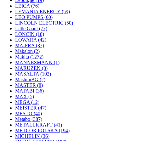
Leborgne
(19)
LEICA
(76)
LEMANIA ENERGY
(59)
LEO PUMPS
(60)
LINCOLN ELECTRIC
(50)
Little Giant
(77)
LONCIN
(18)
LOWARA
(42)
MA-FRA
(87)
Makalon
(2)
Makita
(1272)
MANNESMANN
(1)
MARUZEN
(8)
MASALTA
(102)
MashiniBG
(2)
MASTER
(8)
MATABI
(36)
MAX
(5)
MEGA
(12)
MEISTER
(47)
MESTO
(40)
Metabo
(387)
METALLKRAFT
(41)
METCOR POLSKA
(194)
MICHELIN
(36)