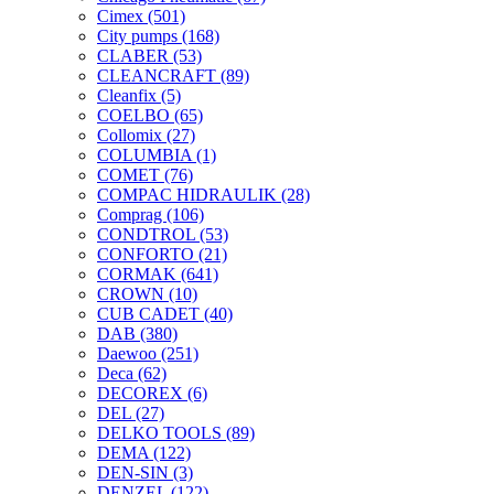
Cimex
(501)
City pumps
(168)
CLABER
(53)
CLEANCRAFT
(89)
Cleanfix
(5)
COELBO
(65)
Collomix
(27)
COLUMBIA
(1)
COMET
(76)
COMPAC HIDRAULIK
(28)
Comprag
(106)
CONDTROL
(53)
CONFORTO
(21)
CORMAK
(641)
CROWN
(10)
CUB CADET
(40)
DAB
(380)
Daewoo
(251)
Deca
(62)
DECOREX
(6)
DEL
(27)
DELKO TOOLS
(89)
DEMA
(122)
DEN-SIN
(3)
DENZEL
(122)