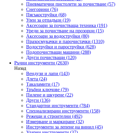
Пневматични пистолети за почистване
(57)
Снегорини
(76)
Пясъкоструйки
(68)
Улеи за отпадъци
(19)
Аксесоари за почистваща техника
(191)
Уреди за почистване на прозорци
(15)
Аксесоари за водоструйки
(80)
Прахосмукачки и парочистачки
(1310)
Водоструйки и пароструйки
(628)
Подопочистващи машини
(288)
Други почистващи
(120)
Ръчни инструменти
(2630)
Назад
Вендузи и лапи
(143)
Длета
(24)
Такаламити
(17)
Тръбни ключове
(79)
Пилене и шкурене
(22)
Други
(136)
Стандартни инструменти
(784)
Специализирани инструменти
(158)
Режещи и строителни
(492)
Измерване и маркиране
(32)
Инструменти за лепене на винил
(45)
Ударни инструменти
(37)