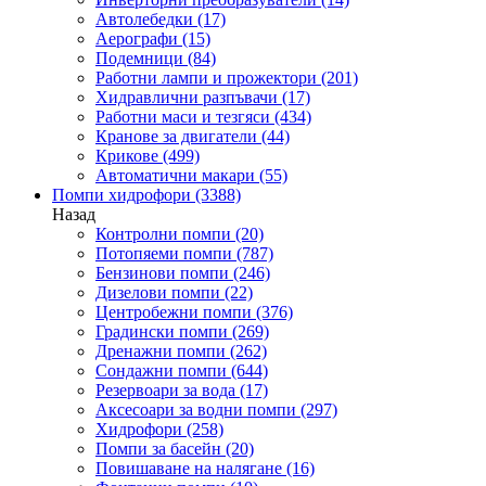
Автолебедки
(17)
Аерографи
(15)
Подемници
(84)
Работни лампи и прожектори
(201)
Хидравлични разпъвачи
(17)
Работни маси и тезгяси
(434)
Кранове за двигатели
(44)
Крикове
(499)
Автоматични макари
(55)
Помпи хидрофори
(3388)
Назад
Контролни помпи
(20)
Потопяеми помпи
(787)
Бензинови помпи
(246)
Дизелови помпи
(22)
Центробежни помпи
(376)
Градински помпи
(269)
Дренажни помпи
(262)
Сондажни помпи
(644)
Резервоари за вода
(17)
Аксесоари за водни помпи
(297)
Хидрофори
(258)
Помпи за басейн
(20)
Повишаване на налягане
(16)