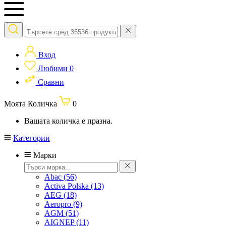
Вход
Любими
0
Сравни
Моята Количка
0
Вашата количка е празна.
Категории
Марки
Abac
(56)
Activa Polska
(13)
AEG
(18)
Aeropro
(9)
AGM
(51)
AIGNEP
(11)