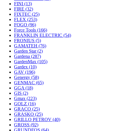
FINI
(13)
FIRE
(32)
FIXTEC
(25)
FLEX
(253)
FOGO
(96)
Force Tools
(166)
FRANKLIN ELECTRIC
(54)
FRONIUS
(5)
GAMATEH
(76)
Garden Star
(2)
Gardena
(287)
GardenMax
(105)
Gardex
(10)
GAV
(196)
Genergy
(58)
GENMAC
(65)
GGA
(18)
GIS
(2)
Gmax
(223)
GOLZ
(16)
GRACO
(25)
GRASKO
(25)
GRILLO PETROV
(40)
GROSS
(92)
GRUNDFOS
(64)