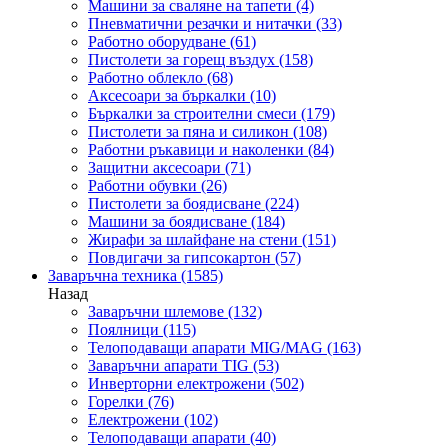
Машини за сваляне на тапети
(4)
Пневматични резачки и нитачки
(33)
Работно оборудване
(61)
Пистолети за горещ въздух
(158)
Работно облекло
(68)
Аксесоари за бъркалки
(10)
Бъркалки за строителни смеси
(179)
Пистолети за пяна и силикон
(108)
Работни ръкавици и наколенки
(84)
Защитни аксесоари
(71)
Работни обувки
(26)
Пистолети за боядисване
(224)
Машини за боядисване
(184)
Жирафи за шлайфане на стени
(151)
Повдигачи за гипсокартон
(57)
Заваръчна техника
(1585)
Назад
Заваръчни шлемове
(132)
Поялници
(115)
Телоподаващи апарати MIG/MAG
(163)
Заваръчни апарати TIG
(53)
Инверторни електрожени
(502)
Горелки
(76)
Електрожени
(102)
Телоподаващи апарати
(40)