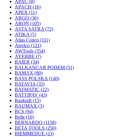
APAC
(8)
APACH
(16)
APEX
(11)
ARGO
(36)
ARON
(105)
ASTA SATRA
(72)
ATIKA
(5)
Atlas Copco
(111)
Awelco
(121)
AWTools
(354)
AYERBE
(7)
BAIER
(34)
BALKANCAR PODEM
(51)
BAMAX
(80)
BASS POLSKA
(140)
BATAVIA
(35)
BATMATIC
(22)
BATTIPAV
(43)
Baukraft
(15)
BAUMAX
(3)
BCS
(94)
Belle
(16)
BERNARDO
(1158)
BETA TOOLS
(250)
BIEMMEDUE
(23)