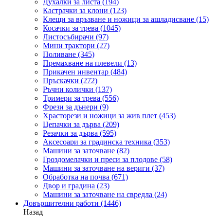
Духалки за листа
(194)
Кастрачки за клони
(123)
Клещи за връзване и ножици за ашладисване
(15)
Косачки за трева
(1045)
Листосъбирачи
(97)
Мини трактори
(27)
Поливане
(345)
Премахване на плевели
(13)
Прикачен инвентар
(484)
Пръскачки
(272)
Ръчни колички
(137)
Тримери за трева
(556)
Фрези за дънери
(9)
Храсторези и ножици за жив плет
(453)
Цепачки за дърва
(209)
Резачки за дърва
(595)
Аксесоари за градинска техника
(353)
Машини за заточване
(82)
Гроздомелачки и преси за плодове
(58)
Машини за заточване на вериги
(37)
Обработка на почва
(671)
Двор и градина
(23)
Машини за заточване на свредла
(24)
Довършителни работи
(1446)
Назад