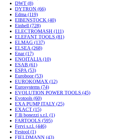
DWT
(8)
DYTRON
(66)
Edma
(119)
EIBENSTOCK
(40)
Einhell
(728)
ELECTROMASH
(111)
ELEFANT TOOLS
(81)
ELMAG
(137)
ELSEA
(268)
Enar
(17)
ENOITALIA
(10)
ESAB
(61)
ESPA
(53)
Euroboor
(53)
EUROKOMAX
(12)
Eurosystems
(74)
EVOLUTION POWER TOOLS
(45)
Evotools
(60)
EXA PUMP ITALY
(25)
EXACT
(15)
F.lli bonezzi s.r.l.
(1)
FARTOOLS
(595)
Fervi s.r.l.
(446)
Festool
(1)
FIELDMANN
(43)