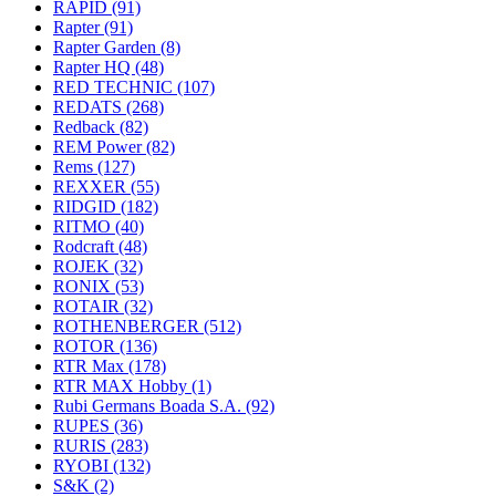
RAPID
(91)
Rapter
(91)
Rapter Garden
(8)
Rapter HQ
(48)
RED TECHNIC
(107)
REDATS
(268)
Redback
(82)
REM Power
(82)
Rems
(127)
REXXER
(55)
RIDGID
(182)
RITMO
(40)
Rodcraft
(48)
ROJEK
(32)
RONIX
(53)
ROTAIR
(32)
ROTHENBERGER
(512)
ROTOR
(136)
RTR Max
(178)
RTR MAX Hobby
(1)
Rubi Germans Boada S.A.
(92)
RUPES
(36)
RURIS
(283)
RYOBI
(132)
S&K
(2)