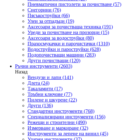
Пневматични пистолети за почистване
(57)
Снегорини
(76)
Пясъкоструйки
(66)
Улеи за отпадъци
(19)
Аксесоари за почистваща техника
(191)
Уреди за почистване на прозорци
(15)
Аксесоари за водоструйки
(80)
Прахосмукачки и парочистачки
(1310)
Водоструйки и пароструйки
(628)
Подопочистващи машини
(283)
Други почистващи
(120)
Ръчни инструменти
(2603)
Назад
Вендузи и лапи
(141)
Длета
(24)
Такаламити
(17)
Тръбни ключове
(77)
Пилене и шкурене
(22)
Други
(136)
Стандартни инструменти
(768)
Специализирани инструменти
(156)
Режещи и строителни
(490)
Измерване и маркиране
(32)
Инструменти за лепене на винил
(45)
Ударни инструменти
(37)