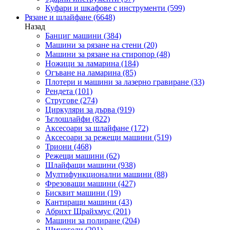
Куфари и шкафове с инструменти
(599)
Рязане и шлайфане
(6648)
Назад
Банциг машини
(384)
Машини за рязане на стени
(20)
Машини за рязане на стиропор
(48)
Ножици за ламарина
(184)
Огъване на ламарина
(85)
Плотери и машини за лазерно гравиране
(33)
Рендета
(101)
Стругове
(274)
Циркуляри за дърва
(919)
Ъглошлайфи
(822)
Аксесоари за шлайфане
(172)
Аксесоари за режещи машини
(519)
Триони
(468)
Режещи машини
(62)
Шлайфащи машини
(938)
Мултифункционални машини
(88)
Фрезоващи машини
(427)
Бисквит машини
(19)
Кантиращи машини
(43)
Абрихт Щрайхмус
(201)
Машини за полиране
(204)
Шмиргели
(201)