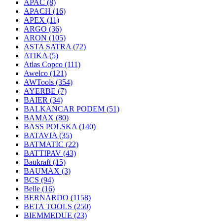
APAC
(8)
APACH
(16)
APEX
(11)
ARGO
(36)
ARON
(105)
ASTA SATRA
(72)
ATIKA
(5)
Atlas Copco
(111)
Awelco
(121)
AWTools
(354)
AYERBE
(7)
BAIER
(34)
BALKANCAR PODEM
(51)
BAMAX
(80)
BASS POLSKA
(140)
BATAVIA
(35)
BATMATIC
(22)
BATTIPAV
(43)
Baukraft
(15)
BAUMAX
(3)
BCS
(94)
Belle
(16)
BERNARDO
(1158)
BETA TOOLS
(250)
BIEMMEDUE
(23)