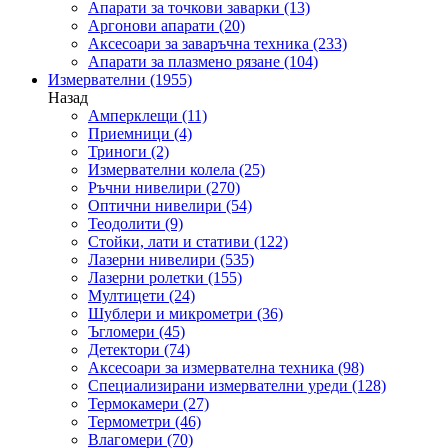
Апарати за точкови заварки
(13)
Аргонови апарати
(20)
Аксесоари за заваръчна техника
(233)
Апарати за плазмено рязане
(104)
Измервателни
(1955)
Назад
Амперклещи
(11)
Приемници
(4)
Триноги
(2)
Измервателни колела
(25)
Ръчни нивелири
(270)
Оптични нивелири
(54)
Теодолити
(9)
Стойки, лати и стативи
(122)
Лазерни нивелири
(535)
Лазерни ролетки
(155)
Мултицети
(24)
Шублери и микрометри
(36)
Ъгломери
(45)
Детектори
(74)
Аксесоари за измервателна техника
(98)
Специализирани измервателни уреди
(128)
Термокамери
(27)
Термометри
(46)
Влагомери
(70)