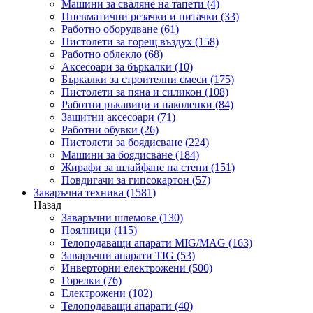
Машини за сваляне на тапети
(4)
Пневматични резачки и нитачки
(33)
Работно оборудване
(61)
Пистолети за горещ въздух
(158)
Работно облекло
(68)
Аксесоари за бъркалки
(10)
Бъркалки за строителни смеси
(175)
Пистолети за пяна и силикон
(108)
Работни ръкавици и наколенки
(84)
Защитни аксесоари
(71)
Работни обувки
(26)
Пистолети за боядисване
(224)
Машини за боядисване
(184)
Жирафи за шлайфане на стени
(151)
Повдигачи за гипсокартон
(57)
Заваръчна техника
(1581)
Назад
Заваръчни шлемове
(130)
Поялници
(115)
Телоподаващи апарати MIG/MAG
(163)
Заваръчни апарати TIG
(53)
Инверторни електрожени
(500)
Горелки
(76)
Електрожени
(102)
Телоподаващи апарати
(40)