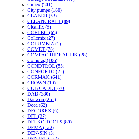
Cimex
(501)
City pumps
(168)
CLABER
(53)
CLEANCRAFT
(89)
Cleanfix
(5)
COELBO
(65)
Collomix
(27)
COLUMBIA
(1)
COMET
(76)
COMPAC HIDRAULIK
(28)
Comprag
(106)
CONDTROL
(53)
CONFORTO
(21)
CORMAK
(641)
CROWN
(10)
CUB CADET
(40)
DAB
(380)
Daewoo
(251)
Deca
(62)
DECOREX
(6)
DEL
(27)
DELKO TOOLS
(89)
DEMA
(122)
DEN-SIN
(3)
DENZEL
(122)