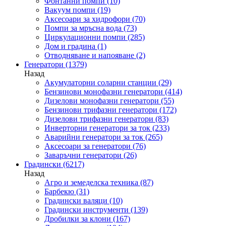
Фонтанни помпи
(10)
Вакуум помпи
(19)
Аксесоари за хидрофори
(70)
Помпи за мръсна вода
(73)
Циркулационни помпи
(285)
Дом и градина
(1)
Отводняване и напояване
(2)
Генератори
(1379)
Назад
Акумулаторни соларни станции
(29)
Бензинови монофазни генератори
(414)
Дизелови монофазни генератори
(55)
Бензинови трифазни генератори
(172)
Дизелови трифазни генератори
(83)
Инверторни генератори за ток
(233)
Аварийни генератори за ток
(265)
Аксесоари за генератори
(76)
Заваръчни генератори
(26)
Градински
(6217)
Назад
Агро и земеделска техника
(87)
Барбекю
(31)
Градински валяци
(10)
Градински инструменти
(139)
Дробилки за клони
(167)