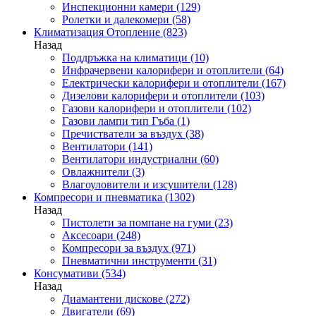
Инспекционни камери
(129)
Ролетки и далекомери
(58)
Климатизация Отопление
(823)
Назад
Поддръжка на климатици
(10)
Инфрачервени калорифери и отоплители
(64)
Електрически калорифери и отоплители
(167)
Дизелови калорифери и отоплители
(103)
Газови калорифери и отоплители
(102)
Газови лампи тип Гъба
(1)
Пречистватели за въздух
(38)
Вентилатори
(141)
Вентилатори индустриални
(60)
Овлажнители
(3)
Влагоуловители и изсушители
(128)
Компресори и пневматика
(1302)
Назад
Пистолети за помпане на гуми
(23)
Аксесоари
(248)
Компресори за въздух
(971)
Пневматични инструменти
(31)
Консумативи
(534)
Назад
Диамантени дискове
(272)
Двигатели
(69)