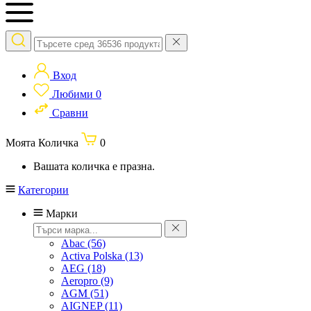
Вход
Любими
0
Сравни
Моята Количка
0
Вашата количка е празна.
Категории
Марки
Abac
(56)
Activa Polska
(13)
AEG
(18)
Aeropro
(9)
AGM
(51)
AIGNEP
(11)