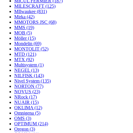
MICUL FERMIER
(187)
MILESCRAFT
(125)
MIlwaukee
(831)
Mirka
(42)
MMOTORS JSC
(68)
MMS
(19)
MOB
(5)
Möller
(15)
Mondelin
(69)
MONTOLIT
(52)
MTD
(121)
MTX
(92)
Multisystem
(1)
NEGEL
(13)
NILFISK
(143)
Nivel System
(135)
NORTON
(77)
NOVUS
(23)
NRock
(17)
NUAIR
(15)
OKLIMA
(12)
Omnigena
(5)
OMS
(3)
OPTIMUM
(214)
Oregon
(3)