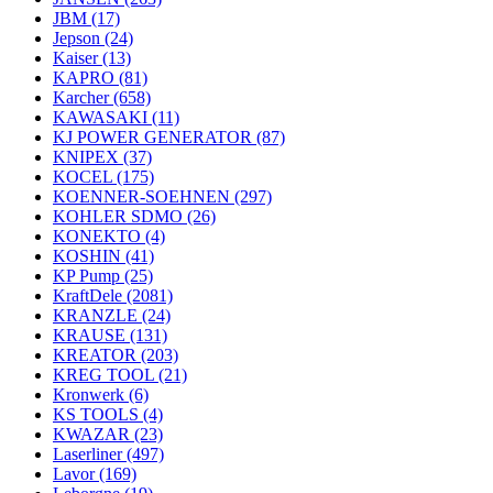
JBM
(17)
Jepson
(24)
Kaiser
(13)
KAPRO
(81)
Karcher
(658)
KAWASAKI
(11)
KJ POWER GENERATOR
(87)
KNIPEX
(37)
KOCEL
(175)
KOENNER-SOEHNEN
(297)
KOHLER SDMO
(26)
KONEKTO
(4)
KOSHIN
(41)
KP Pump
(25)
KraftDele
(2081)
KRANZLE
(24)
KRAUSE
(131)
KREATOR
(203)
KREG TOOL
(21)
Kronwerk
(6)
KS TOOLS
(4)
KWAZAR
(23)
Laserliner
(497)
Lavor
(169)