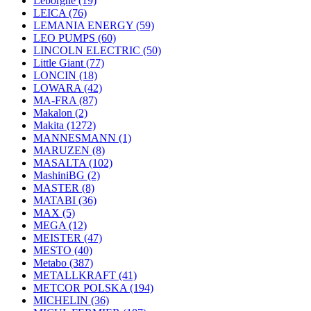
Leborgne
(19)
LEICA
(76)
LEMANIA ENERGY
(59)
LEO PUMPS
(60)
LINCOLN ELECTRIC
(50)
Little Giant
(77)
LONCIN
(18)
LOWARA
(42)
MA-FRA
(87)
Makalon
(2)
Makita
(1272)
MANNESMANN
(1)
MARUZEN
(8)
MASALTA
(102)
MashiniBG
(2)
MASTER
(8)
MATABI
(36)
MAX
(5)
MEGA
(12)
MEISTER
(47)
MESTO
(40)
Metabo
(387)
METALLKRAFT
(41)
METCOR POLSKA
(194)
MICHELIN
(36)