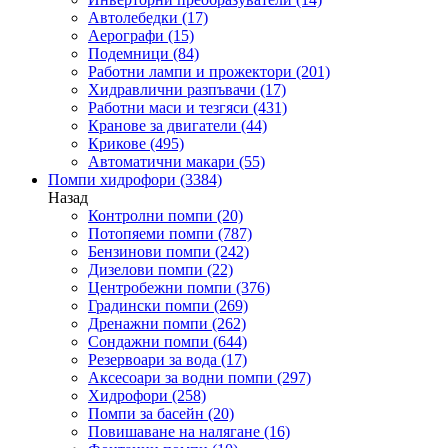
Автолебедки
(17)
Аерографи
(15)
Подемници
(84)
Работни лампи и прожектори
(201)
Хидравлични разпъвачи
(17)
Работни маси и тезгяси
(431)
Кранове за двигатели
(44)
Крикове
(495)
Автоматични макари
(55)
Помпи хидрофори
(3384)
Назад
Контролни помпи
(20)
Потопяеми помпи
(787)
Бензинови помпи
(242)
Дизелови помпи
(22)
Центробежни помпи
(376)
Градински помпи
(269)
Дренажни помпи
(262)
Сондажни помпи
(644)
Резервоари за вода
(17)
Аксесоари за водни помпи
(297)
Хидрофори
(258)
Помпи за басейн
(20)
Повишаване на налягане
(16)