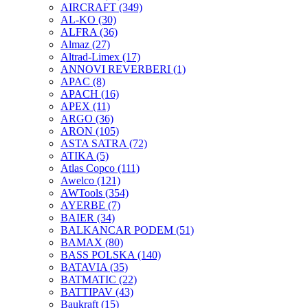
AIRCRAFT
(349)
AL-KO
(30)
ALFRA
(36)
Almaz
(27)
Altrad-Limex
(17)
ANNOVI REVERBERI
(1)
APAC
(8)
APACH
(16)
APEX
(11)
ARGO
(36)
ARON
(105)
ASTA SATRA
(72)
ATIKA
(5)
Atlas Copco
(111)
Awelco
(121)
AWTools
(354)
AYERBE
(7)
BAIER
(34)
BALKANCAR PODEM
(51)
BAMAX
(80)
BASS POLSKA
(140)
BATAVIA
(35)
BATMATIC
(22)
BATTIPAV
(43)
Baukraft
(15)