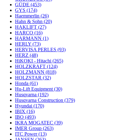
GÜDE
(453)
GYS
(174)
Haemmerlin
(26)
Hahn & Sohn
(20)
HAKLIFT
(27)
HARCO
(16)
HARMANN
(1)
HERLY
(73)
HERVISA PERLES
(93)
HERZ
(48)
HiKOKI - Hitachi
(265)
HOLZKRAFT
(124)
HOLZMANN
(818)
HOLZSTAR
(32)
Honda
(61)
Hu-Lift Equipment
(30)
Husqvarna
(192)
Husqvarna Construction
(379)
Hyundai
(170)
IBIX
(16)
IBO
(493)
IKRA MOGATEC
(39)
IMER Group
(263)
ITC Power
(13)
JANSEN
(263)