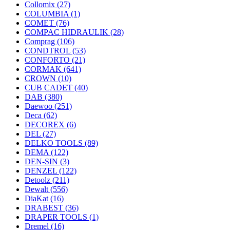
Collomix
(27)
COLUMBIA
(1)
COMET
(76)
COMPAC HIDRAULIK
(28)
Comprag
(106)
CONDTROL
(53)
CONFORTO
(21)
CORMAK
(641)
CROWN
(10)
CUB CADET
(40)
DAB
(380)
Daewoo
(251)
Deca
(62)
DECOREX
(6)
DEL
(27)
DELKO TOOLS
(89)
DEMA
(122)
DEN-SIN
(3)
DENZEL
(122)
Detoolz
(211)
Dewalt
(556)
DiaKat
(16)
DRABEST
(36)
DRAPER TOOLS
(1)
Dremel
(16)