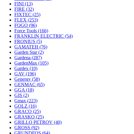
FINI
(13)
FIRE
(32)
FIXTEC
(25)
FLEX
(253)
FOGO
(96)
Force Tools
(166)
FRANKLIN ELECTRIC
(54)
FRONIUS
(5)
GAMATEH
(76)
Garden Star
(2)
Gardena
(287)
GardenMax
(105)
Gardex
(10)
GAV
(196)
Genergy
(58)
GENMAC
(65)
GGA
(18)
GIS
(2)
Gmax
(223)
GOLZ
(16)
GRACO
(25)
GRASKO
(25)
GRILLO PETROV
(40)
GROSS
(92)
GRUNDFOS
(64)