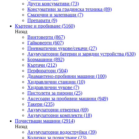
Други консумативи
(73)
Консумативи за градинска техника
(89)
Смазочни и залепващи
(7)
Препарати
(9)
Къртене и пробиване
(5160)
Назад
Винтоверти
(867)
Гайковерти
(607)
Пневматични чукове/секачи
(27)
Акумулаторни батерии и зарядни устройства
(630)
Бормашини
(892)
Къртачи
(212)
Перфоратори
(504)
Диамантено-пробивни машини
(100)
Хидравлични станции
(10)
Хидравлични чукове
(7)
Пистолети за пирони
(25)
Аксесоари за пробивни машини
(949)
Такери
(235)
Акумулаторни отвертки
(69)
Акумулаторни комплекти
(18)
Почистващи машини
(2914)
Назад
Акумулаторни водоструйки
(39)
Колички за почистване
(23)