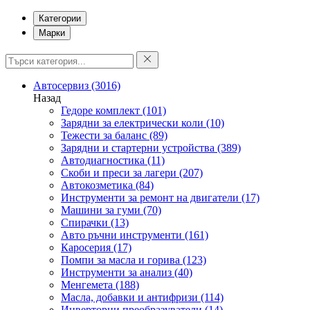
Категории
Марки
Автосервиз
(3016)
Назад
Гедоре комплект
(101)
Зарядни за електрически коли
(10)
Тежести за баланс
(89)
Зарядни и стартерни устройства
(389)
Автодиагностика
(11)
Скоби и преси за лагери
(207)
Автокозметика
(84)
Инструменти за ремонт на двигатели
(17)
Машини за гуми
(70)
Спирачки
(13)
Авто ръчни инструменти
(161)
Каросерия
(17)
Помпи за масла и горива
(123)
Инструменти за анализ
(40)
Менгемета
(188)
Масла, добавки и антифризи
(114)
Инверторни преобразуватели
(14)