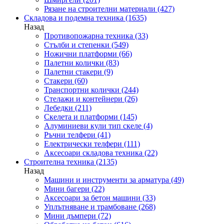
Рязане на строителни материали
(427)
Складова и подемна техника
(1635)
Назад
Противопожарна техника
(33)
Стълби и степенки
(549)
Ножични платформи
(66)
Палетни колички
(83)
Палетни стакери
(9)
Стакери
(60)
Транспортни колички
(244)
Стелажи и контейнери
(26)
Лебедки
(211)
Скелета и платформи
(145)
Алуминиеви кули тип скеле
(4)
Ръчни телфери
(41)
Електрически телфери
(111)
Аксесоари складова техника
(22)
Строителна техника
(2135)
Назад
Машини и инструменти за арматура
(49)
Мини багери
(22)
Аксесоари за бетон машини
(33)
Уплътняване и трамбоване
(268)
Мини дъмпери
(72)