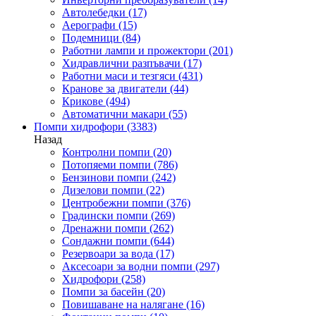
Автолебедки
(17)
Аерографи
(15)
Подемници
(84)
Работни лампи и прожектори
(201)
Хидравлични разпъвачи
(17)
Работни маси и тезгяси
(431)
Кранове за двигатели
(44)
Крикове
(494)
Автоматични макари
(55)
Помпи хидрофори
(3383)
Назад
Контролни помпи
(20)
Потопяеми помпи
(786)
Бензинови помпи
(242)
Дизелови помпи
(22)
Центробежни помпи
(376)
Градински помпи
(269)
Дренажни помпи
(262)
Сондажни помпи
(644)
Резервоари за вода
(17)
Аксесоари за водни помпи
(297)
Хидрофори
(258)
Помпи за басейн
(20)
Повишаване на налягане
(16)