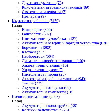
Други консумативи
(73)
Консумативи за градинска техника
(89)
Смазочни и залепващи
(7)
Препарати
(9)
Къртене и пробиване
(5159)
Назад
Винтоверти
(866)
Гайковерти
(607)
Пневматични чукове/секачи
(27)
Акумулаторни батерии и зарядни устройства
(630)
Бормашини
(892)
Къртачи
(212)
Перфоратори
(504)
Диамантено-пробивни машини
(100)
Хидравлични станции
(10)
Хидравлични чукове
(7)
Пистолети за пирони
(25)
Аксесоари за пробивни машини
(949)
Такери
(235)
Акумулаторни отвертки
(69)
Акумулаторни комплекти
(18)
Почистващи машини
(2908)
Назад
Акумулаторни водоструйки
(38)
Колички за почистване
(23)