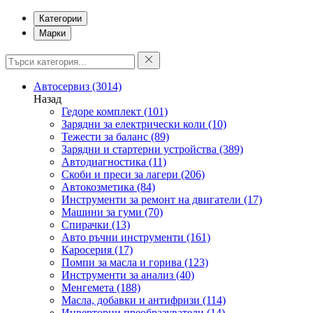
Категории
Марки
Автосервиз
(3014)
Назад
Гедоре комплект
(101)
Зарядни за електрически коли
(10)
Тежести за баланс
(89)
Зарядни и стартерни устройства
(389)
Автодиагностика
(11)
Скоби и преси за лагери
(206)
Автокозметика
(84)
Инструменти за ремонт на двигатели
(17)
Машини за гуми
(70)
Спирачки
(13)
Авто ръчни инструменти
(161)
Каросерия
(17)
Помпи за масла и горива
(123)
Инструменти за анализ
(40)
Менгемета
(188)
Масла, добавки и антифризи
(114)
Инверторни преобразуватели
(14)