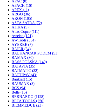
APAC
(8)
APACH
(16)
APEX
(11)
ARGO
(36)
ARON
(105)
ASTA SATRA
(72)
ATIKA
(5)
Atlas Copco
(111)
Awelco
(121)
AWTools
(354)
AYERBE
(7)
BAIER
(34)
BALKANCAR PODEM
(51)
BAMAX
(80)
BASS POLSKA
(140)
BATAVIA
(35)
BATMATIC
(22)
BATTIPAV
(43)
Baukraft
(15)
BAUMAX
(3)
BCS
(94)
Belle
(16)
BERNARDO
(1158)
BETA TOOLS
(250)
BIEMMEDUE
(23)