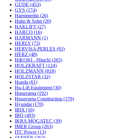
GÜDE
(453)
GYS
(174)
Haemmerlin
(26)
Hahn & Sohn
(20)
HAKLIFT
(27)
HARCO
(16)
HARMANN
(1)
HERLY
(73)
HERVISA PERLES
(93)
HERZ
(48)
HiKOKI - Hitachi
(265)
HOLZKRAFT
(124)
HOLZMANN
(818)
HOLZSTAR
(32)
Honda
(61)
Hu-Lift Equipment
(30)
Husqvarna
(192)
Husqvarna Construction
(379)
Hyundai
(170)
IBIX
(16)
IBO
(493)
IKRA MOGATEC
(39)
IMER Group
(263)
ITC Power
(13)
JANSEN
(263)