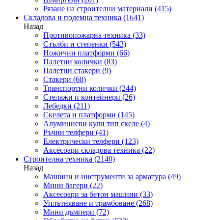
Рязане на строителни материали
(415)
Складова и подемна техника
(1641)
Назад
Противопожарна техника
(33)
Стълби и степенки
(543)
Ножични платформи
(66)
Палетни колички
(83)
Палетни стакери
(9)
Стакери
(60)
Транспортни колички
(244)
Стелажи и контейнери
(26)
Лебедки
(211)
Скелета и платформи
(145)
Алуминиеви кули тип скеле
(4)
Ръчни телфери
(41)
Електрически телфери
(123)
Аксесоари складова техника
(22)
Строителна техника
(2140)
Назад
Машини и инструменти за арматура
(49)
Мини багери
(22)
Аксесоари за бетон машини
(33)
Уплътняване и трамбоване
(268)
Мини дъмпери
(72)