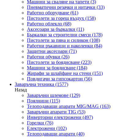
Машини за сваляне на тапети
(3)
Пневматични резачки и нитачки
(33)
Работно оборудване
(61)
Пистолети за горещ въздух
(158)
Работно облекло
(68)
Аксесоари за бъркалки
(11)
Бъркалки за строителни смеси
(178)
Пистолети за пяна и силикон
(108)
Работни ръкавици и наколенки
(84)
Защитни аксесоари
(71)
Работни обувки
(26)
Пистолети за боядисване
(223)
Машини за боядисване
(184)
Жирафи за шлайфане на стени
(151)
Повдигачи за гипсокартон
(56)
Заваръчна техника
(1577)
Назад
Заваръчни шлемове
(129)
Поялници
(115)
Телоподаващи апарати MIG/MAG
(163)
Заваръчни апарати TIG
(53)
Инверторни електрожени
(497)
Горелки
(76)
Електрожени
(102)
Телоподаващи апарати
(40)