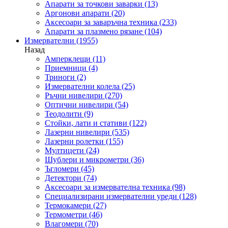
Апарати за точкови заварки
(13)
Аргонови апарати
(20)
Аксесоари за заваръчна техника
(233)
Апарати за плазмено рязане
(104)
Измервателни
(1955)
Назад
Амперклещи
(11)
Приемници
(4)
Триноги
(2)
Измервателни колела
(25)
Ръчни нивелири
(270)
Оптични нивелири
(54)
Теодолити
(9)
Стойки, лати и стативи
(122)
Лазерни нивелири
(535)
Лазерни ролетки
(155)
Мултицети
(24)
Шублери и микрометри
(36)
Ъгломери
(45)
Детектори
(74)
Аксесоари за измервателна техника
(98)
Специализирани измервателни уреди
(128)
Термокамери
(27)
Термометри
(46)
Влагомери
(70)