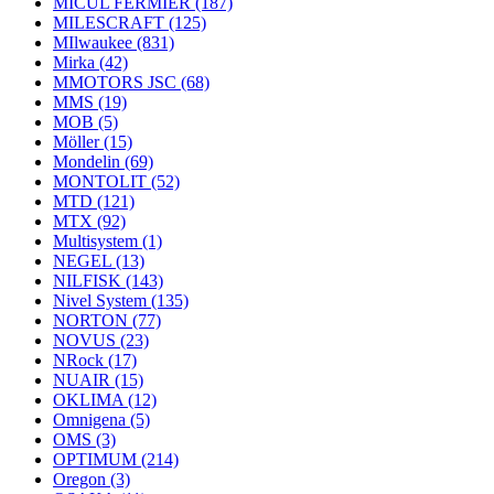
MICUL FERMIER
(187)
MILESCRAFT
(125)
MIlwaukee
(831)
Mirka
(42)
MMOTORS JSC
(68)
MMS
(19)
MOB
(5)
Möller
(15)
Mondelin
(69)
MONTOLIT
(52)
MTD
(121)
MTX
(92)
Multisystem
(1)
NEGEL
(13)
NILFISK
(143)
Nivel System
(135)
NORTON
(77)
NOVUS
(23)
NRock
(17)
NUAIR
(15)
OKLIMA
(12)
Omnigena
(5)
OMS
(3)
OPTIMUM
(214)
Oregon
(3)