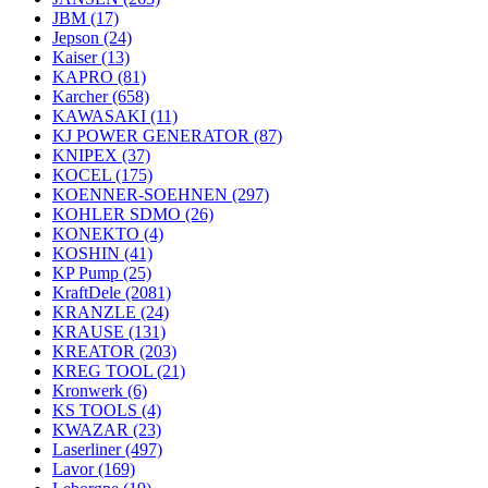
JBM
(17)
Jepson
(24)
Kaiser
(13)
KAPRO
(81)
Karcher
(658)
KAWASAKI
(11)
KJ POWER GENERATOR
(87)
KNIPEX
(37)
KOCEL
(175)
KOENNER-SOEHNEN
(297)
KOHLER SDMO
(26)
KONEKTO
(4)
KOSHIN
(41)
KP Pump
(25)
KraftDele
(2081)
KRANZLE
(24)
KRAUSE
(131)
KREATOR
(203)
KREG TOOL
(21)
Kronwerk
(6)
KS TOOLS
(4)
KWAZAR
(23)
Laserliner
(497)
Lavor
(169)