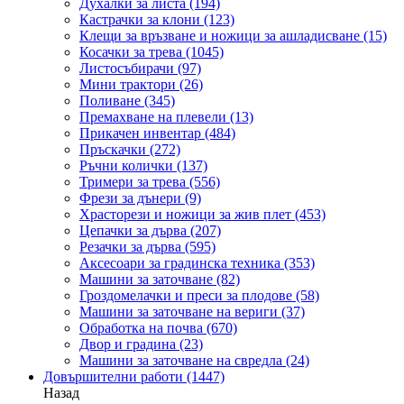
Духалки за листа
(194)
Кастрачки за клони
(123)
Клещи за връзване и ножици за ашладисване
(15)
Косачки за трева
(1045)
Листосъбирачи
(97)
Мини трактори
(26)
Поливане
(345)
Премахване на плевели
(13)
Прикачен инвентар
(484)
Пръскачки
(272)
Ръчни колички
(137)
Тримери за трева
(556)
Фрези за дънери
(9)
Храсторези и ножици за жив плет
(453)
Цепачки за дърва
(207)
Резачки за дърва
(595)
Аксесоари за градинска техника
(353)
Машини за заточване
(82)
Гроздомелачки и преси за плодове
(58)
Машини за заточване на вериги
(37)
Обработка на почва
(670)
Двор и градина
(23)
Машини за заточване на свредла
(24)
Довършителни работи
(1447)
Назад