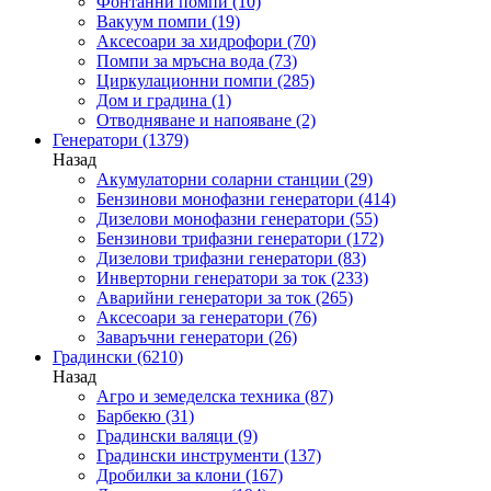
Фонтанни помпи
(10)
Вакуум помпи
(19)
Аксесоари за хидрофори
(70)
Помпи за мръсна вода
(73)
Циркулационни помпи
(285)
Дом и градина
(1)
Отводняване и напояване
(2)
Генератори
(1379)
Назад
Акумулаторни соларни станции
(29)
Бензинови монофазни генератори
(414)
Дизелови монофазни генератори
(55)
Бензинови трифазни генератори
(172)
Дизелови трифазни генератори
(83)
Инверторни генератори за ток
(233)
Аварийни генератори за ток
(265)
Аксесоари за генератори
(76)
Заваръчни генератори
(26)
Градински
(6210)
Назад
Агро и земеделска техника
(87)
Барбекю
(31)
Градински валяци
(9)
Градински инструменти
(137)
Дробилки за клони
(167)