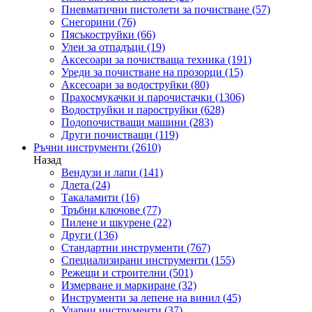
Пневматични пистолети за почистване
(57)
Снегорини
(76)
Пясъкоструйки
(66)
Улеи за отпадъци
(19)
Аксесоари за почистваща техника
(191)
Уреди за почистване на прозорци
(15)
Аксесоари за водоструйки
(80)
Прахосмукачки и парочистачки
(1306)
Водоструйки и пароструйки
(628)
Подопочистващи машини
(283)
Други почистващи
(119)
Ръчни инструменти
(2610)
Назад
Вендузи и лапи
(141)
Длета
(24)
Такаламити
(16)
Тръбни ключове
(77)
Пилене и шкурене
(22)
Други
(136)
Стандартни инструменти
(767)
Специализирани инструменти
(155)
Режещи и строителни
(501)
Измерване и маркиране
(32)
Инструменти за лепене на винил
(45)
Ударни инструменти
(37)