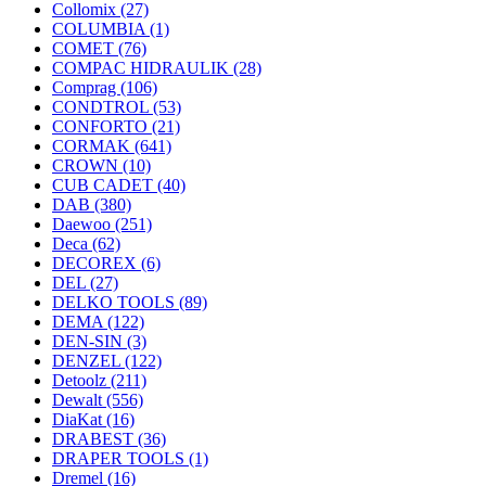
Collomix
(27)
COLUMBIA
(1)
COMET
(76)
COMPAC HIDRAULIK
(28)
Comprag
(106)
CONDTROL
(53)
CONFORTO
(21)
CORMAK
(641)
CROWN
(10)
CUB CADET
(40)
DAB
(380)
Daewoo
(251)
Deca
(62)
DECOREX
(6)
DEL
(27)
DELKO TOOLS
(89)
DEMA
(122)
DEN-SIN
(3)
DENZEL
(122)
Detoolz
(211)
Dewalt
(556)
DiaKat
(16)
DRABEST
(36)
DRAPER TOOLS
(1)
Dremel
(16)