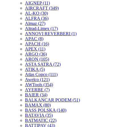
AIGNEP
(11)
AIRCRAFT
(349)
AL-KO
(30)
ALFRA
(36)
Almaz
(27)
Altrad-Limex
(17)
ANNOVI REVERBERI
(1)
APAC
(8)
APACH
(16)
APEX
(11)
ARGO
(36)
ARON
(105)
ASTA SATRA
(72)
ATIKA
(5)
Atlas Copco
(111)
Awelco
(121)
AWTools
(354)
AYERBE
(7)
BAIER
(34)
BALKANCAR PODEM
(51)
BAMAX
(80)
BASS POLSKA
(140)
BATAVIA
(35)
BATMATIC
(22)
BATTIPAV
(43)