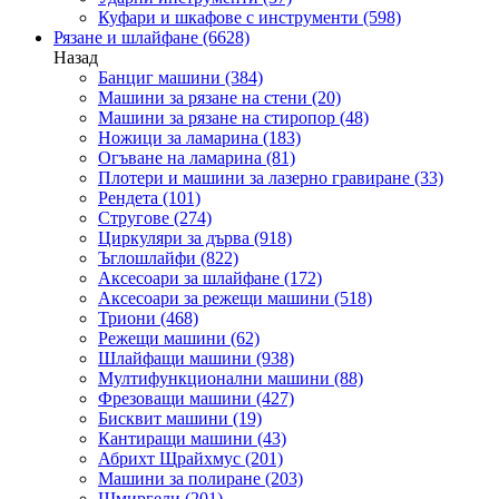
Куфари и шкафове с инструменти
(598)
Рязане и шлайфане
(6628)
Назад
Банциг машини
(384)
Машини за рязане на стени
(20)
Машини за рязане на стиропор
(48)
Ножици за ламарина
(183)
Огъване на ламарина
(81)
Плотери и машини за лазерно гравиране
(33)
Рендета
(101)
Стругове
(274)
Циркуляри за дърва
(918)
Ъглошлайфи
(822)
Аксесоари за шлайфане
(172)
Аксесоари за режещи машини
(518)
Триони
(468)
Режещи машини
(62)
Шлайфащи машини
(938)
Мултифункционални машини
(88)
Фрезоващи машини
(427)
Бисквит машини
(19)
Кантиращи машини
(43)
Абрихт Щрайхмус
(201)
Машини за полиране
(203)
Шмиргели
(201)