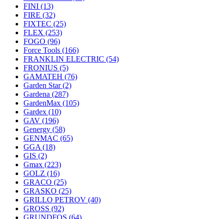
FINI
(13)
FIRE
(32)
FIXTEC
(25)
FLEX
(253)
FOGO
(96)
Force Tools
(166)
FRANKLIN ELECTRIC
(54)
FRONIUS
(5)
GAMATEH
(76)
Garden Star
(2)
Gardena
(287)
GardenMax
(105)
Gardex
(10)
GAV
(196)
Genergy
(58)
GENMAC
(65)
GGA
(18)
GIS
(2)
Gmax
(223)
GOLZ
(16)
GRACO
(25)
GRASKO
(25)
GRILLO PETROV
(40)
GROSS
(92)
GRUNDFOS
(64)