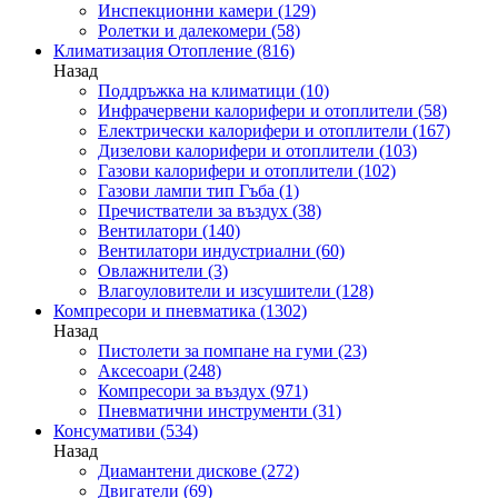
Инспекционни камери
(129)
Ролетки и далекомери
(58)
Климатизация Отопление
(816)
Назад
Поддръжка на климатици
(10)
Инфрачервени калорифери и отоплители
(58)
Електрически калорифери и отоплители
(167)
Дизелови калорифери и отоплители
(103)
Газови калорифери и отоплители
(102)
Газови лампи тип Гъба
(1)
Пречистватели за въздух
(38)
Вентилатори
(140)
Вентилатори индустриални
(60)
Овлажнители
(3)
Влагоуловители и изсушители
(128)
Компресори и пневматика
(1302)
Назад
Пистолети за помпане на гуми
(23)
Аксесоари
(248)
Компресори за въздух
(971)
Пневматични инструменти
(31)
Консумативи
(534)
Назад
Диамантени дискове
(272)
Двигатели
(69)