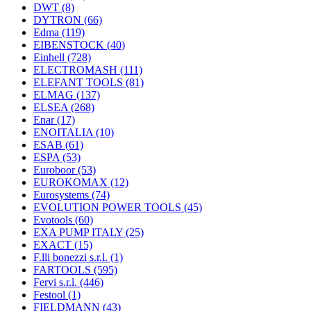
DWT
(8)
DYTRON
(66)
Edma
(119)
EIBENSTOCK
(40)
Einhell
(728)
ELECTROMASH
(111)
ELEFANT TOOLS
(81)
ELMAG
(137)
ELSEA
(268)
Enar
(17)
ENOITALIA
(10)
ESAB
(61)
ESPA
(53)
Euroboor
(53)
EUROKOMAX
(12)
Eurosystems
(74)
EVOLUTION POWER TOOLS
(45)
Evotools
(60)
EXA PUMP ITALY
(25)
EXACT
(15)
F.lli bonezzi s.r.l.
(1)
FARTOOLS
(595)
Fervi s.r.l.
(446)
Festool
(1)
FIELDMANN
(43)