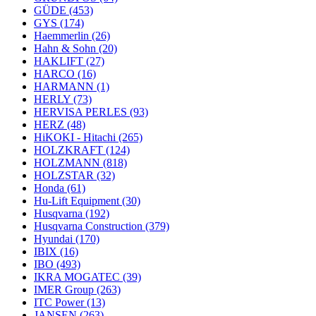
GÜDE
(453)
GYS
(174)
Haemmerlin
(26)
Hahn & Sohn
(20)
HAKLIFT
(27)
HARCO
(16)
HARMANN
(1)
HERLY
(73)
HERVISA PERLES
(93)
HERZ
(48)
HiKOKI - Hitachi
(265)
HOLZKRAFT
(124)
HOLZMANN
(818)
HOLZSTAR
(32)
Honda
(61)
Hu-Lift Equipment
(30)
Husqvarna
(192)
Husqvarna Construction
(379)
Hyundai
(170)
IBIX
(16)
IBO
(493)
IKRA MOGATEC
(39)
IMER Group
(263)
ITC Power
(13)
JANSEN
(263)