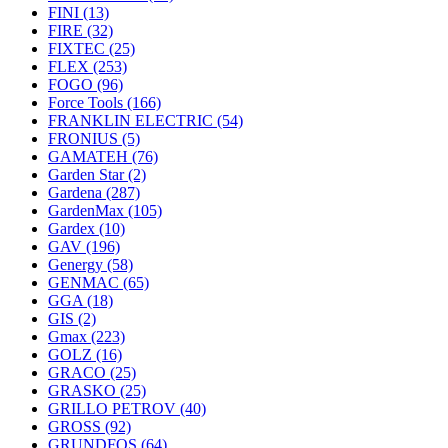
FINI
(13)
FIRE
(32)
FIXTEC
(25)
FLEX
(253)
FOGO
(96)
Force Tools
(166)
FRANKLIN ELECTRIC
(54)
FRONIUS
(5)
GAMATEH
(76)
Garden Star
(2)
Gardena
(287)
GardenMax
(105)
Gardex
(10)
GAV
(196)
Genergy
(58)
GENMAC
(65)
GGA
(18)
GIS
(2)
Gmax
(223)
GOLZ
(16)
GRACO
(25)
GRASKO
(25)
GRILLO PETROV
(40)
GROSS
(92)
GRUNDFOS
(64)