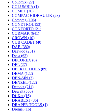
Collomix
(27)
COLUMBIA
(1)
COMET
(76)
COMPAC HIDRAULIK
(28)
Comprag
(106)
CONDTROL
(53)
CONFORTO
(21)
CORMAK
(641)
CROWN
(10)
CUB CADET
(40)
DAB
(380)
Daewoo
(251)
Deca
(62)
DECOREX
(6)
DEL
(27)
DELKO TOOLS
(89)
DEMA
(122)
DEN-SIN
(3)
DENZEL
(122)
Detoolz
(211)
Dewalt
(556)
DiaKat
(16)
DRABEST
(36)
DRAPER TOOLS
(1)
Dremel
(16)