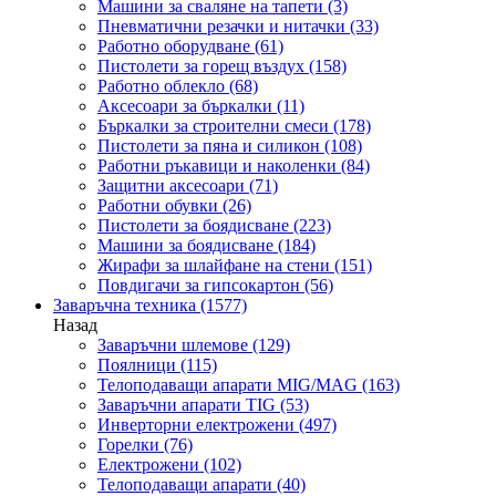
Машини за сваляне на тапети
(3)
Пневматични резачки и нитачки
(33)
Работно оборудване
(61)
Пистолети за горещ въздух
(158)
Работно облекло
(68)
Аксесоари за бъркалки
(11)
Бъркалки за строителни смеси
(178)
Пистолети за пяна и силикон
(108)
Работни ръкавици и наколенки
(84)
Защитни аксесоари
(71)
Работни обувки
(26)
Пистолети за боядисване
(223)
Машини за боядисване
(184)
Жирафи за шлайфане на стени
(151)
Повдигачи за гипсокартон
(56)
Заваръчна техника
(1577)
Назад
Заваръчни шлемове
(129)
Поялници
(115)
Телоподаващи апарати MIG/MAG
(163)
Заваръчни апарати TIG
(53)
Инверторни електрожени
(497)
Горелки
(76)
Електрожени
(102)
Телоподаващи апарати
(40)