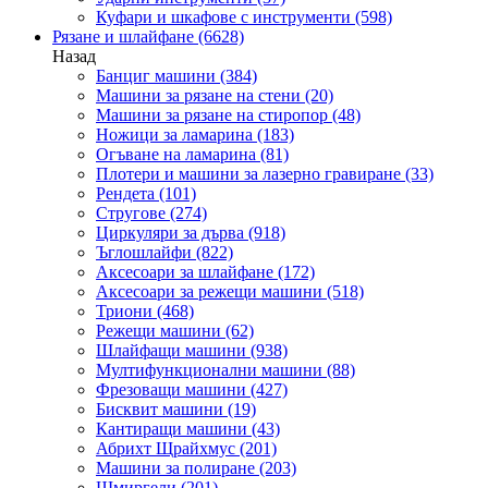
Куфари и шкафове с инструменти
(598)
Рязане и шлайфане
(6628)
Назад
Банциг машини
(384)
Машини за рязане на стени
(20)
Машини за рязане на стиропор
(48)
Ножици за ламарина
(183)
Огъване на ламарина
(81)
Плотери и машини за лазерно гравиране
(33)
Рендета
(101)
Стругове
(274)
Циркуляри за дърва
(918)
Ъглошлайфи
(822)
Аксесоари за шлайфане
(172)
Аксесоари за режещи машини
(518)
Триони
(468)
Режещи машини
(62)
Шлайфащи машини
(938)
Мултифункционални машини
(88)
Фрезоващи машини
(427)
Бисквит машини
(19)
Кантиращи машини
(43)
Абрихт Щрайхмус
(201)
Машини за полиране
(203)
Шмиргели
(201)