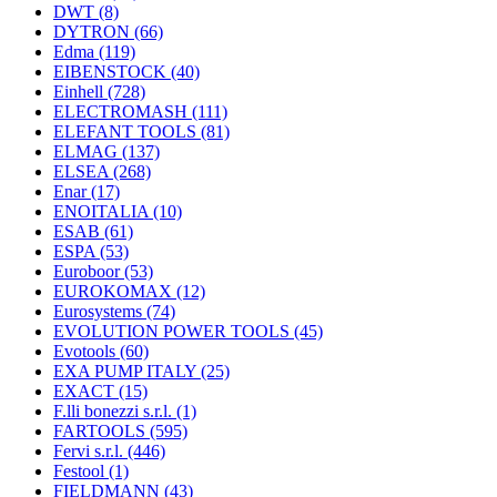
DWT
(8)
DYTRON
(66)
Edma
(119)
EIBENSTOCK
(40)
Einhell
(728)
ELECTROMASH
(111)
ELEFANT TOOLS
(81)
ELMAG
(137)
ELSEA
(268)
Enar
(17)
ENOITALIA
(10)
ESAB
(61)
ESPA
(53)
Euroboor
(53)
EUROKOMAX
(12)
Eurosystems
(74)
EVOLUTION POWER TOOLS
(45)
Evotools
(60)
EXA PUMP ITALY
(25)
EXACT
(15)
F.lli bonezzi s.r.l.
(1)
FARTOOLS
(595)
Fervi s.r.l.
(446)
Festool
(1)
FIELDMANN
(43)