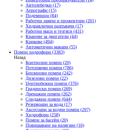
Автолебедки
(17)
Аерографи
(15)
Подемници
(84)
Работни лампи и прожектори
(201)
Хидравлични разпъвачи
(17)
Работни маси и тезгяси
(431)
Кранове за двигатели
(44)
Крикове
(494)
Автоматични макари
(55)
Помпи хидрофори
(3383)
Назад
Контролни помпи
(20)
Потопяеми помпи
(786)
Бензинови помпи
(242)
Дизелови помпи
(22)
Центробежни помпи
(376)
Градински помпи
(269)
Дренажни помпи
(262)
Сондажни помпи
(644)
Резервоари за вода
(17)
Аксесоари за водни помпи
(297)
Хидрофори
(258)
Помпи за басейн
(20)
Повишаване на налягане
(16)