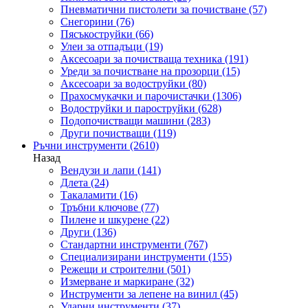
Пневматични пистолети за почистване
(57)
Снегорини
(76)
Пясъкоструйки
(66)
Улеи за отпадъци
(19)
Аксесоари за почистваща техника
(191)
Уреди за почистване на прозорци
(15)
Аксесоари за водоструйки
(80)
Прахосмукачки и парочистачки
(1306)
Водоструйки и пароструйки
(628)
Подопочистващи машини
(283)
Други почистващи
(119)
Ръчни инструменти
(2610)
Назад
Вендузи и лапи
(141)
Длета
(24)
Такаламити
(16)
Тръбни ключове
(77)
Пилене и шкурене
(22)
Други
(136)
Стандартни инструменти
(767)
Специализирани инструменти
(155)
Режещи и строителни
(501)
Измерване и маркиране
(32)
Инструменти за лепене на винил
(45)
Ударни инструменти
(37)