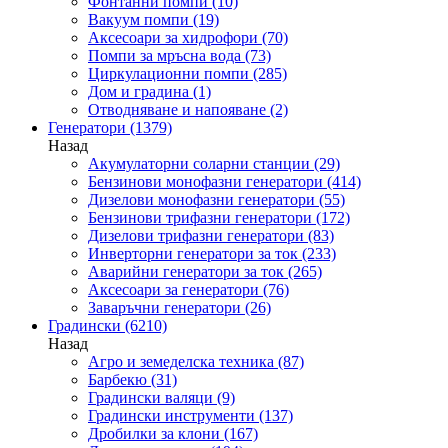
Фонтанни помпи
(10)
Вакуум помпи
(19)
Аксесоари за хидрофори
(70)
Помпи за мръсна вода
(73)
Циркулационни помпи
(285)
Дом и градина
(1)
Отводняване и напояване
(2)
Генератори
(1379)
Назад
Акумулаторни соларни станции
(29)
Бензинови монофазни генератори
(414)
Дизелови монофазни генератори
(55)
Бензинови трифазни генератори
(172)
Дизелови трифазни генератори
(83)
Инверторни генератори за ток
(233)
Аварийни генератори за ток
(265)
Аксесоари за генератори
(76)
Заваръчни генератори
(26)
Градински
(6210)
Назад
Агро и земеделска техника
(87)
Барбекю
(31)
Градински валяци
(9)
Градински инструменти
(137)
Дробилки за клони
(167)