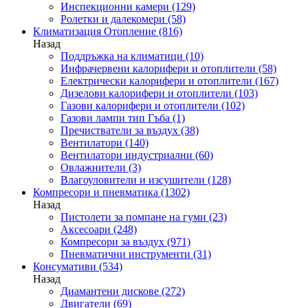
Инспекционни камери
(129)
Ролетки и далекомери
(58)
Климатизация Отопление
(816)
Назад
Поддръжка на климатици
(10)
Инфрачервени калорифери и отоплители
(58)
Електрически калорифери и отоплители
(167)
Дизелови калорифери и отоплители
(103)
Газови калорифери и отоплители
(102)
Газови лампи тип Гъба
(1)
Пречистватели за въздух
(38)
Вентилатори
(140)
Вентилатори индустриални
(60)
Овлажнители
(3)
Влагоуловители и изсушители
(128)
Компресори и пневматика
(1302)
Назад
Пистолети за помпане на гуми
(23)
Аксесоари
(248)
Компресори за въздух
(971)
Пневматични инструменти
(31)
Консумативи
(534)
Назад
Диамантени дискове
(272)
Двигатели
(69)