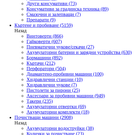
Други консумативи
(73)
Консумативи за градинска техника
(89)
Смазочни и залепващи
(7)
Препарати
(9)
Къртене и пробиване
(5159)
Назад
Винтоверти
(866)
Гайковерти
(607)
Пневматични чукове/секачи
(27)
Акумулаторни батерии и зарядни устройства
(630)
Бормашини
(892)
Къртачи
(212)
Перфоратори
(504)
Диамантено-пробивни машини
(100)
Хидравлични станции
(10)
Хидравлични чукове
(7)
Пистолети за пирони
(25)
Аксесоари за пробивни машини
(949)
Такери
(235)
Акумулаторни отвертки
(69)
Акумулаторни комплекти
(18)
Почистващи машини
(2908)
Назад
Акумулаторни водоструйки
(38)
Колички за почистване
(23)