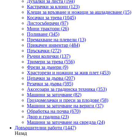
Духалки за листа
(194)
Кастрачки за клони
(123)
Клещи за връзване и ножици за ашладисване
(15)
Косачки за трева
(1045)
Листосъбирачи
(97)
Мини трактори
(26)
Поливане
(345)
Премахване на плевели
(13)
Прикачен инвентар
(484)
Пръскачки
(272)
Ръчни колички
(137)
Тримери за трева
(556)
Фрези за дънери
(9)
Храсторези и ножици за жив плет
(453)
Цепачки за дърва
(207)
Резачки за дърва
(595)
Аксесоари за градинска техника
(353)
Машини за заточване
(82)
Гроздомелачки и преси за плодове
(58)
Машини за заточване на вериги
(37)
Обработка на почва
(670)
Двор и градина
(23)
Машини за заточване на свредла
(24)
Довършителни работи
(1447)
Назад