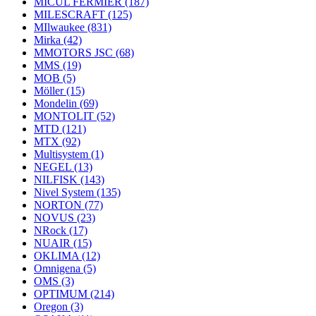
MICUL FERMIER
(187)
MILESCRAFT
(125)
MIlwaukee
(831)
Mirka
(42)
MMOTORS JSC
(68)
MMS
(19)
MOB
(5)
Möller
(15)
Mondelin
(69)
MONTOLIT
(52)
MTD
(121)
MTX
(92)
Multisystem
(1)
NEGEL
(13)
NILFISK
(143)
Nivel System
(135)
NORTON
(77)
NOVUS
(23)
NRock
(17)
NUAIR
(15)
OKLIMA
(12)
Omnigena
(5)
OMS
(3)
OPTIMUM
(214)
Oregon
(3)