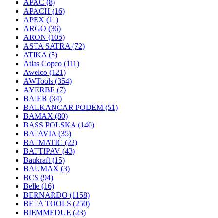
APAC
(8)
APACH
(16)
APEX
(11)
ARGO
(36)
ARON
(105)
ASTA SATRA
(72)
ATIKA
(5)
Atlas Copco
(111)
Awelco
(121)
AWTools
(354)
AYERBE
(7)
BAIER
(34)
BALKANCAR PODEM
(51)
BAMAX
(80)
BASS POLSKA
(140)
BATAVIA
(35)
BATMATIC
(22)
BATTIPAV
(43)
Baukraft
(15)
BAUMAX
(3)
BCS
(94)
Belle
(16)
BERNARDO
(1158)
BETA TOOLS
(250)
BIEMMEDUE
(23)