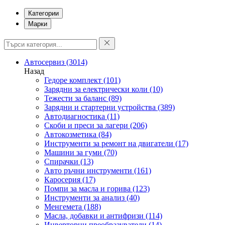
Категории
Марки
Автосервиз
(3014)
Назад
Гедоре комплект
(101)
Зарядни за електрически коли
(10)
Тежести за баланс
(89)
Зарядни и стартерни устройства
(389)
Автодиагностика
(11)
Скоби и преси за лагери
(206)
Автокозметика
(84)
Инструменти за ремонт на двигатели
(17)
Машини за гуми
(70)
Спирачки
(13)
Авто ръчни инструменти
(161)
Каросерия
(17)
Помпи за масла и горива
(123)
Инструменти за анализ
(40)
Менгемета
(188)
Масла, добавки и антифризи
(114)
Инверторни преобразуватели
(14)