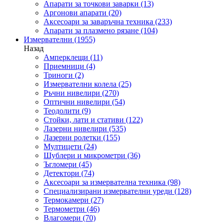
Апарати за точкови заварки
(13)
Аргонови апарати
(20)
Аксесоари за заваръчна техника
(233)
Апарати за плазмено рязане
(104)
Измервателни
(1955)
Назад
Амперклещи
(11)
Приемници
(4)
Триноги
(2)
Измервателни колела
(25)
Ръчни нивелири
(270)
Оптични нивелири
(54)
Теодолити
(9)
Стойки, лати и стативи
(122)
Лазерни нивелири
(535)
Лазерни ролетки
(155)
Мултицети
(24)
Шублери и микрометри
(36)
Ъгломери
(45)
Детектори
(74)
Аксесоари за измервателна техника
(98)
Специализирани измервателни уреди
(128)
Термокамери
(27)
Термометри
(46)
Влагомери
(70)