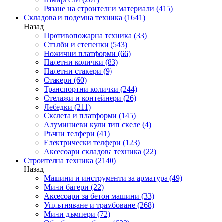
Рязане на строителни материали
(415)
Складова и подемна техника
(1641)
Назад
Противопожарна техника
(33)
Стълби и степенки
(543)
Ножични платформи
(66)
Палетни колички
(83)
Палетни стакери
(9)
Стакери
(60)
Транспортни колички
(244)
Стелажи и контейнери
(26)
Лебедки
(211)
Скелета и платформи
(145)
Алуминиеви кули тип скеле
(4)
Ръчни телфери
(41)
Електрически телфери
(123)
Аксесоари складова техника
(22)
Строителна техника
(2140)
Назад
Машини и инструменти за арматура
(49)
Мини багери
(22)
Аксесоари за бетон машини
(33)
Уплътняване и трамбоване
(268)
Мини дъмпери
(72)