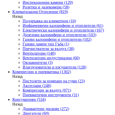
Инспекционни камери
(129)
Ролетки и далекомери
(58)
Климатизация Отопление
(819)
Назад
Поддръжка на климатици
(10)
Инфрачервени калорифери и отоплители
(61)
Електрически калорифери и отоплители
(167)
Дизелови калорифери и отоплители
(103)
Газови калорифери и отоплители
(102)
Газови лампи тип Гъба
(1)
Пречистватели за въздух
(38)
Вентилатори
(140)
Вентилатори индустриални
(60)
Овлажнители
(3)
Влагоуловители и изсушители
(128)
Компресори и пневматика
(1302)
Назад
Пистолети за помпане на гуми
(23)
Аксесоари
(248)
Компресори за въздух
(971)
Пневматични инструменти
(31)
Консумативи
(534)
Назад
Диамантени дискове
(272)
Двигатели
(69)