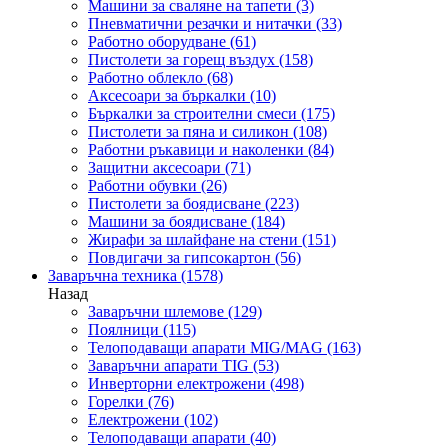
Машини за сваляне на тапети
(3)
Пневматични резачки и нитачки
(33)
Работно оборудване
(61)
Пистолети за горещ въздух
(158)
Работно облекло
(68)
Аксесоари за бъркалки
(10)
Бъркалки за строителни смеси
(175)
Пистолети за пяна и силикон
(108)
Работни ръкавици и наколенки
(84)
Защитни аксесоари
(71)
Работни обувки
(26)
Пистолети за боядисване
(223)
Машини за боядисване
(184)
Жирафи за шлайфане на стени
(151)
Повдигачи за гипсокартон
(56)
Заваръчна техника
(1578)
Назад
Заваръчни шлемове
(129)
Поялници
(115)
Телоподаващи апарати MIG/MAG
(163)
Заваръчни апарати TIG
(53)
Инверторни електрожени
(498)
Горелки
(76)
Електрожени
(102)
Телоподаващи апарати
(40)