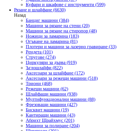
Куфари и шкафове с инструменти
(599)
Рязане и шлайфане
(6630)
Назад
Банциг машини
(384)
Машини за рязане на стени
(20)
Машини за рязане на стиропор
(48)
Ножици за ламарина
(183)
Огъване на ламарина
(81)
Плотери и машини за лазерно гравиране
(33)
Рендета
(101)
Стругове
(274)
Циркуляри за дърва
(919)
Ъглошлайфи
(822)
Аксесоари за шлайфане
(172)
Аксесоари за режещи машини
(518)
Триони
(468)
Режещи машини
(62)
Шлайфащи машини
(938)
Мултифункционални машини
(88)
Фрезоващи машини
(427)
Бисквит машини
(19)
Кантиращи машини
(43)
Абрихт Щрайхмус
(201)
Машини за полиране
(204)
Шмиргели
(201)