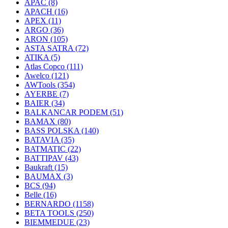
APAC
(8)
APACH
(16)
APEX
(11)
ARGO
(36)
ARON
(105)
ASTA SATRA
(72)
ATIKA
(5)
Atlas Copco
(111)
Awelco
(121)
AWTools
(354)
AYERBE
(7)
BAIER
(34)
BALKANCAR PODEM
(51)
BAMAX
(80)
BASS POLSKA
(140)
BATAVIA
(35)
BATMATIC
(22)
BATTIPAV
(43)
Baukraft
(15)
BAUMAX
(3)
BCS
(94)
Belle
(16)
BERNARDO
(1158)
BETA TOOLS
(250)
BIEMMEDUE
(23)