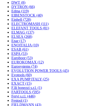
DWT
(8)
DYTRON
(66)
Edma
(119)
EIBENSTOCK
(40)
Einhell
(728)
ELECTROMASH
(111)
ELEFANT TOOLS
(81)
ELMAG
(137)
ELSEA
(268)
Enar
(17)
ENOITALIA
(10)
ESAB
(61)
ESPA
(53)
Euroboor
(53)
EUROKOMAX
(12)
Eurosystems
(74)
EVOLUTION POWER TOOLS
(45)
Evotools
(60)
EXA PUMP ITALY
(25)
EXACT
(15)
F.lli bonezzi s.r.l.
(1)
FARTOOLS
(595)
Fervi s.r.l.
(446)
Festool
(1)
FIELDMANN
(43)