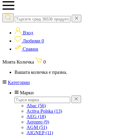
Вход
Любими
0
Сравни
Моята Количка
0
Вашата количка е празна.
Категории
Марки
Abac
(56)
Activa Polska
(13)
AEG
(18)
Aeropro
(9)
AGM
(51)
AIGNEP
(11)