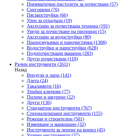
Пневматични пистолети за почистване
(57)
Снегорини
(76)
Пясъкоструйки
(66)
Улеи за отпадъци
(19)
Аксесоари за почистваща техника
(191)
Уреди за почистване на прозорци
(15)
Аксесоари за водоструйки
(80)
Прахосмукачки и парочистачки
(1308)
Водоструйки и пароструйки
(628)
Подопочистващи машини
(283)
Други почистващи
(119)
Ръчни инструменти
(2611)
Назад
Вендузи и лапи
(141)
Длета
(24)
Такаламити
(16)
Тръбни ключове
(77)
Пилене и шкурене
(22)
Други
(136)
Стандартни инструменти
(767)
Специализирани инструменти
(155)
Режещи и строителни
(501)
Измерване и маркиране
(32)
Инструменти за лепене на винил
(45)
Ударни инструменти
(37)