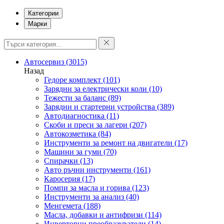
Категории
Марки
Автосервиз
(3015)
Назад
Гедоре комплект
(101)
Зарядни за електрически коли
(10)
Тежести за баланс
(89)
Зарядни и стартерни устройства
(389)
Автодиагностика
(11)
Скоби и преси за лагери
(207)
Автокозметика
(84)
Инструменти за ремонт на двигатели
(17)
Машини за гуми
(70)
Спирачки
(13)
Авто ръчни инструменти
(161)
Каросерия
(17)
Помпи за масла и горива
(123)
Инструменти за анализ
(40)
Менгемета
(188)
Масла, добавки и антифризи
(114)
Инверторни преобразуватели
(14)