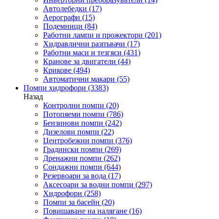
Автолебедки
(17)
Аерографи
(15)
Подемници
(84)
Работни лампи и прожектори
(201)
Хидравлични разпъвачи
(17)
Работни маси и тезгяси
(431)
Кранове за двигатели
(44)
Крикове
(494)
Автоматични макари
(55)
Помпи хидрофори
(3383)
Назад
Контролни помпи
(20)
Потопяеми помпи
(786)
Бензинови помпи
(242)
Дизелови помпи
(22)
Центробежни помпи
(376)
Градински помпи
(269)
Дренажни помпи
(262)
Сондажни помпи
(644)
Резервоари за вода
(17)
Аксесоари за водни помпи
(297)
Хидрофори
(258)
Помпи за басейн
(20)
Повишаване на налягане
(16)