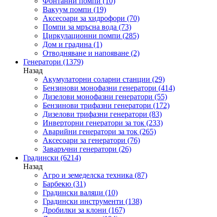
Фонтанни помпи
(10)
Вакуум помпи
(19)
Аксесоари за хидрофори
(70)
Помпи за мръсна вода
(73)
Циркулационни помпи
(285)
Дом и градина
(1)
Отводняване и напояване
(2)
Генератори
(1379)
Назад
Акумулаторни соларни станции
(29)
Бензинови монофазни генератори
(414)
Дизелови монофазни генератори
(55)
Бензинови трифазни генератори
(172)
Дизелови трифазни генератори
(83)
Инверторни генератори за ток
(233)
Аварийни генератори за ток
(265)
Аксесоари за генератори
(76)
Заваръчни генератори
(26)
Градински
(6214)
Назад
Агро и земеделска техника
(87)
Барбекю
(31)
Градински валяци
(10)
Градински инструменти
(138)
Дробилки за клони
(167)