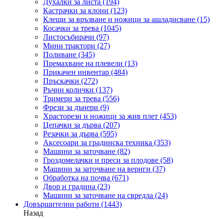
Духалки за листа
(194)
Кастрачки за клони
(123)
Клещи за връзване и ножици за ашладисване
(15)
Косачки за трева
(1045)
Листосъбирачи
(97)
Мини трактори
(27)
Поливане
(345)
Премахване на плевели
(13)
Прикачен инвентар
(484)
Пръскачки
(272)
Ръчни колички
(137)
Тримери за трева
(556)
Фрези за дънери
(9)
Храсторези и ножици за жив плет
(453)
Цепачки за дърва
(207)
Резачки за дърва
(595)
Аксесоари за градинска техника
(353)
Машини за заточване
(82)
Гроздомелачки и преси за плодове
(58)
Машини за заточване на вериги
(37)
Обработка на почва
(671)
Двор и градина
(23)
Машини за заточване на свредла
(24)
Довършителни работи
(1443)
Назад