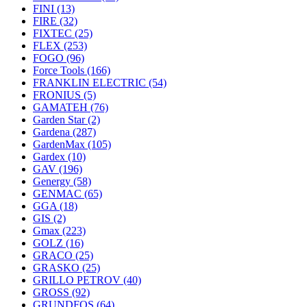
FINI
(13)
FIRE
(32)
FIXTEC
(25)
FLEX
(253)
FOGO
(96)
Force Tools
(166)
FRANKLIN ELECTRIC
(54)
FRONIUS
(5)
GAMATEH
(76)
Garden Star
(2)
Gardena
(287)
GardenMax
(105)
Gardex
(10)
GAV
(196)
Genergy
(58)
GENMAC
(65)
GGA
(18)
GIS
(2)
Gmax
(223)
GOLZ
(16)
GRACO
(25)
GRASKO
(25)
GRILLO PETROV
(40)
GROSS
(92)
GRUNDFOS
(64)