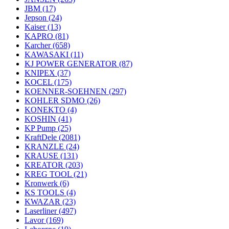
JBM
(17)
Jepson
(24)
Kaiser
(13)
KAPRO
(81)
Karcher
(658)
KAWASAKI
(11)
KJ POWER GENERATOR
(87)
KNIPEX
(37)
KOCEL
(175)
KOENNER-SOEHNEN
(297)
KOHLER SDMO
(26)
KONEKTO
(4)
KOSHIN
(41)
KP Pump
(25)
KraftDele
(2081)
KRANZLE
(24)
KRAUSE
(131)
KREATOR
(203)
KREG TOOL
(21)
Kronwerk
(6)
KS TOOLS
(4)
KWAZAR
(23)
Laserliner
(497)
Lavor
(169)