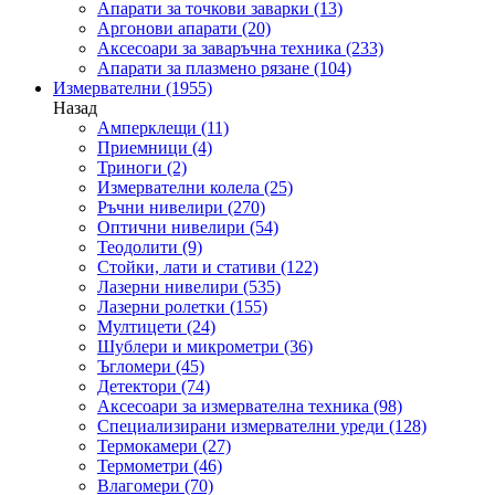
Апарати за точкови заварки
(13)
Аргонови апарати
(20)
Аксесоари за заваръчна техника
(233)
Апарати за плазмено рязане
(104)
Измервателни
(1955)
Назад
Амперклещи
(11)
Приемници
(4)
Триноги
(2)
Измервателни колела
(25)
Ръчни нивелири
(270)
Оптични нивелири
(54)
Теодолити
(9)
Стойки, лати и стативи
(122)
Лазерни нивелири
(535)
Лазерни ролетки
(155)
Мултицети
(24)
Шублери и микрометри
(36)
Ъгломери
(45)
Детектори
(74)
Аксесоари за измервателна техника
(98)
Специализирани измервателни уреди
(128)
Термокамери
(27)
Термометри
(46)
Влагомери
(70)