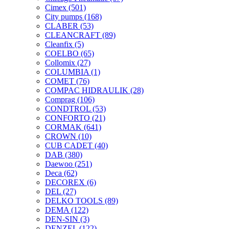
Cimex
(501)
City pumps
(168)
CLABER
(53)
CLEANCRAFT
(89)
Cleanfix
(5)
COELBO
(65)
Collomix
(27)
COLUMBIA
(1)
COMET
(76)
COMPAC HIDRAULIK
(28)
Comprag
(106)
CONDTROL
(53)
CONFORTO
(21)
CORMAK
(641)
CROWN
(10)
CUB CADET
(40)
DAB
(380)
Daewoo
(251)
Deca
(62)
DECOREX
(6)
DEL
(27)
DELKO TOOLS
(89)
DEMA
(122)
DEN-SIN
(3)
DENZEL
(122)