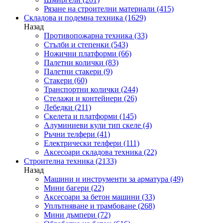
Рязане на строителни материали
(415)
Складова и подемна техника
(1629)
Назад
Противопожарна техника
(33)
Стълби и степенки
(543)
Ножични платформи
(66)
Палетни колички
(83)
Палетни стакери
(9)
Стакери
(60)
Транспортни колички
(244)
Стелажи и контейнери
(26)
Лебедки
(211)
Скелета и платформи
(145)
Алуминиеви кули тип скеле
(4)
Ръчни телфери
(41)
Електрически телфери
(111)
Аксесоари складова техника
(22)
Строителна техника
(2133)
Назад
Машини и инструменти за арматура
(49)
Мини багери
(22)
Аксесоари за бетон машини
(33)
Уплътняване и трамбоване
(268)
Мини дъмпери
(72)