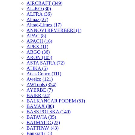
AIRCRAFT
(349)
AL-KO
(30)
ALFRA
(36)
Almaz
(27)
Altrad-Limex
(17)
ANNOVI REVERBERI
(1)
APAC
(8)
APACH
(16)
APEX
(11)
ARGO
(36)
ARON
(105)
ASTA SATRA
(72)
ATIKA
(5)
Atlas Copco
(111)
Awelco
(121)
AWTools
(354)
AYERBE
(7)
BAIER
(34)
BALKANCAR PODEM
(51)
BAMAX
(80)
BASS POLSKA
(140)
BATAVIA
(35)
BATMATIC
(22)
BATTIPAV
(43)
Baukraft
(15)