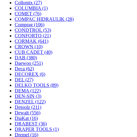
Collomix
(27)
COLUMBIA
(1)
COMET
(76)
COMPAC HIDRAULIK
(28)
Comprag
(106)
CONDTROL
(53)
CONFORTO
(21)
CORMAK
(641)
CROWN
(10)
CUB CADET
(40)
DAB
(380)
Daewoo
(251)
Deca
(62)
DECOREX
(6)
DEL
(27)
DELKO TOOLS
(89)
DEMA
(122)
DEN-SIN
(3)
DENZEL
(122)
Detoolz
(211)
Dewalt
(556)
DiaKat
(16)
DRABEST
(36)
DRAPER TOOLS
(1)
Dremel
(16)