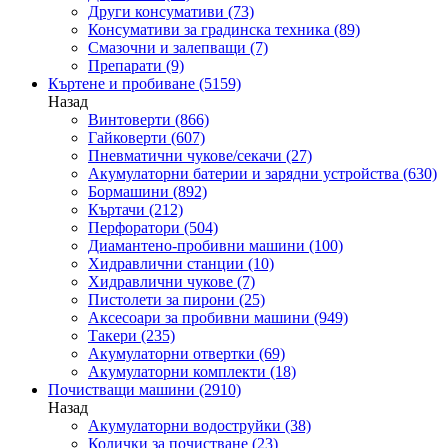
Други консумативи
(73)
Консумативи за градинска техника
(89)
Смазочни и залепващи
(7)
Препарати
(9)
Къртене и пробиване
(5159)
Назад
Винтоверти
(866)
Гайковерти
(607)
Пневматични чукове/секачи
(27)
Акумулаторни батерии и зарядни устройства
(630)
Бормашини
(892)
Къртачи
(212)
Перфоратори
(504)
Диамантено-пробивни машини
(100)
Хидравлични станции
(10)
Хидравлични чукове
(7)
Пистолети за пирони
(25)
Аксесоари за пробивни машини
(949)
Такери
(235)
Акумулаторни отвертки
(69)
Акумулаторни комплекти
(18)
Почистващи машини
(2910)
Назад
Акумулаторни водоструйки
(38)
Колички за почистване
(23)