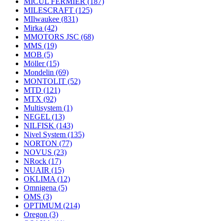
MICUL FERMIER
(187)
MILESCRAFT
(125)
MIlwaukee
(831)
Mirka
(42)
MMOTORS JSC
(68)
MMS
(19)
MOB
(5)
Möller
(15)
Mondelin
(69)
MONTOLIT
(52)
MTD
(121)
MTX
(92)
Multisystem
(1)
NEGEL
(13)
NILFISK
(143)
Nivel System
(135)
NORTON
(77)
NOVUS
(23)
NRock
(17)
NUAIR
(15)
OKLIMA
(12)
Omnigena
(5)
OMS
(3)
OPTIMUM
(214)
Oregon
(3)