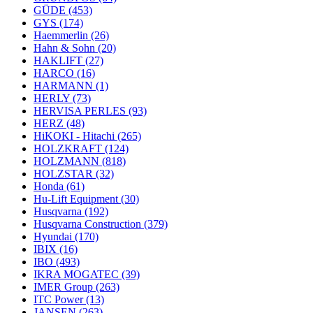
GÜDE
(453)
GYS
(174)
Haemmerlin
(26)
Hahn & Sohn
(20)
HAKLIFT
(27)
HARCO
(16)
HARMANN
(1)
HERLY
(73)
HERVISA PERLES
(93)
HERZ
(48)
HiKOKI - Hitachi
(265)
HOLZKRAFT
(124)
HOLZMANN
(818)
HOLZSTAR
(32)
Honda
(61)
Hu-Lift Equipment
(30)
Husqvarna
(192)
Husqvarna Construction
(379)
Hyundai
(170)
IBIX
(16)
IBO
(493)
IKRA MOGATEC
(39)
IMER Group
(263)
ITC Power
(13)
JANSEN
(263)