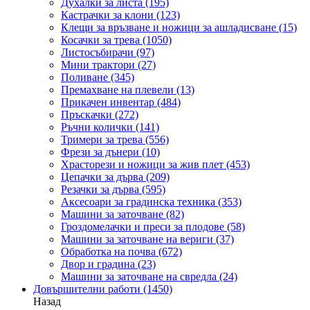
Духалки за листа
(195)
Кастрачки за клони
(123)
Клещи за връзване и ножици за ашладисване
(15)
Косачки за трева
(1050)
Листосъбирачи
(97)
Мини трактори
(27)
Поливане
(345)
Премахване на плевели
(13)
Прикачен инвентар
(484)
Пръскачки
(272)
Ръчни колички
(141)
Тримери за трева
(556)
Фрези за дънери
(10)
Храсторези и ножици за жив плет
(453)
Цепачки за дърва
(209)
Резачки за дърва
(595)
Аксесоари за градинска техника
(353)
Машини за заточване
(82)
Гроздомелачки и преси за плодове
(58)
Машини за заточване на вериги
(37)
Обработка на почва
(672)
Двор и градина
(23)
Машини за заточване на свредла
(24)
Довършителни работи
(1450)
Назад