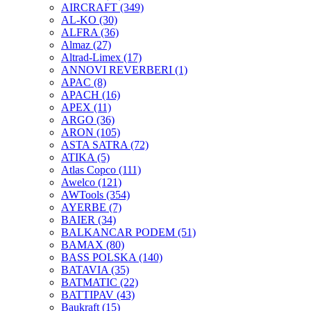
AIRCRAFT
(349)
AL-KO
(30)
ALFRA
(36)
Almaz
(27)
Altrad-Limex
(17)
ANNOVI REVERBERI
(1)
APAC
(8)
APACH
(16)
APEX
(11)
ARGO
(36)
ARON
(105)
ASTA SATRA
(72)
ATIKA
(5)
Atlas Copco
(111)
Awelco
(121)
AWTools
(354)
AYERBE
(7)
BAIER
(34)
BALKANCAR PODEM
(51)
BAMAX
(80)
BASS POLSKA
(140)
BATAVIA
(35)
BATMATIC
(22)
BATTIPAV
(43)
Baukraft
(15)