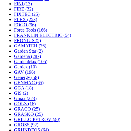
FINI
(13)
FIRE
(32)
FIXTEC
(25)
FLEX
(253)
FOGO
(96)
Force Tools
(166)
FRANKLIN ELECTRIC
(54)
FRONIUS
(5)
GAMATEH
(76)
Garden Star
(2)
Gardena
(287)
GardenMax
(105)
Gardex
(10)
GAV
(196)
Genergy
(58)
GENMAC
(65)
GGA
(18)
GIS
(2)
Gmax
(223)
GOLZ
(16)
GRACO
(25)
GRASKO
(25)
GRILLO PETROV
(40)
GROSS
(92)
GRUNDFOS
(64)