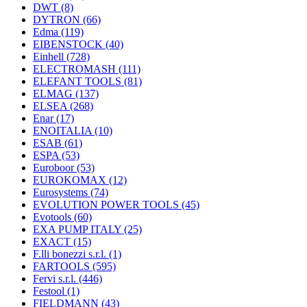
DWT
(8)
DYTRON
(66)
Edma
(119)
EIBENSTOCK
(40)
Einhell
(728)
ELECTROMASH
(111)
ELEFANT TOOLS
(81)
ELMAG
(137)
ELSEA
(268)
Enar
(17)
ENOITALIA
(10)
ESAB
(61)
ESPA
(53)
Euroboor
(53)
EUROKOMAX
(12)
Eurosystems
(74)
EVOLUTION POWER TOOLS
(45)
Evotools
(60)
EXA PUMP ITALY
(25)
EXACT
(15)
F.lli bonezzi s.r.l.
(1)
FARTOOLS
(595)
Fervi s.r.l.
(446)
Festool
(1)
FIELDMANN
(43)