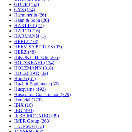
GÜDE
(453)
GYS
(174)
Haemmerlin
(26)
Hahn & Sohn
(20)
HAKLIFT
(27)
HARCO
(16)
HARMANN
(1)
HERLY
(73)
HERVISA PERLES
(93)
HERZ
(48)
HiKOKI - Hitachi
(265)
HOLZKRAFT
(124)
HOLZMANN
(818)
HOLZSTAR
(32)
Honda
(61)
Hu-Lift Equipment
(30)
Husqvarna
(192)
Husqvarna Construction
(379)
Hyundai
(170)
IBIX
(16)
IBO
(493)
IKRA MOGATEC
(39)
IMER Group
(263)
ITC Power
(13)
JANSEN
(263)