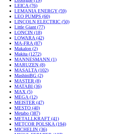
Leborgne
(19)
LEICA
(76)
LEMANIA ENERGY
(59)
LEO PUMPS
(60)
LINCOLN ELECTRIC
(50)
Little Giant
(77)
LONCIN
(18)
LOWARA
(42)
MA-FRA
(87)
Makalon
(2)
Makita
(1272)
MANNESMANN
(1)
MARUZEN
(8)
MASALTA
(102)
MashiniBG
(2)
MASTER
(8)
MATABI
(36)
MAX
(5)
MEGA
(12)
MEISTER
(47)
MESTO
(40)
Metabo
(387)
METALLKRAFT
(41)
METCOR POLSKA
(194)
MICHELIN
(36)