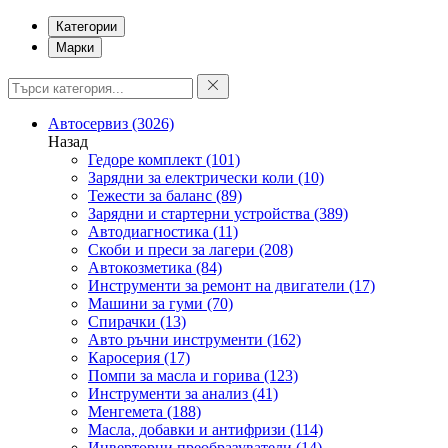
Категории
Марки
Автосервиз
(3026)
Назад
Гедоре комплект
(101)
Зарядни за електрически коли
(10)
Тежести за баланс
(89)
Зарядни и стартерни устройства
(389)
Автодиагностика
(11)
Скоби и преси за лагери
(208)
Автокозметика
(84)
Инструменти за ремонт на двигатели
(17)
Машини за гуми
(70)
Спирачки
(13)
Авто ръчни инструменти
(162)
Каросерия
(17)
Помпи за масла и горива
(123)
Инструменти за анализ
(41)
Менгемета
(188)
Масла, добавки и антифризи
(114)
Инверторни преобразуватели
(14)