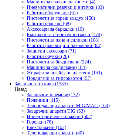
Машини за сваляне на тапети
(4)
Пневматични резачки и нитачки
(33)
Работно оборудване
(61)
Пистолети за горещ въздух
(158)
Работно облекло
(68)
Аксесоари за бъркалки
(10)
Бъркалки за строителни смеси
(179)
Пистолети за пяна и силикон
(108)
Работни ръкавици и наколенки
(84)
Защитни аксесоари
(71)
Работни обувки
(26)
Пистолети за боядисване
(224)
Машини за боядисване
(184)
Жирафи за шлайфане на стени
(151)
Повдигачи за гипсокартон
(57)
Заваръчна техника
(1585)
Назад
Заваръчни шлемове
(132)
Поялници
(115)
Телоподаващи апарати MIG/MAG
(163)
Заваръчни апарати TIG
(53)
Инверторни електрожени
(502)
Горелки
(76)
Електрожени
(102)
Телоподаващи апарати
(40)