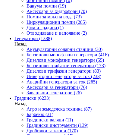
Фонтанни помпи
(10)
Вакуум помпи
(19)
Аксесоари за хидрофори
(70)
Помпи за мръсна вода
(73)
Циркулационни помпи
(285)
Дом и градина
(1)
Отводняване и напояване
(2)
Генератори
(1388)
Назад
Акумулаторни соларни станции
(30)
Бензинови монофазни генератори
(416)
Дизелови монофазни генератори
(55)
Бензинови трифазни генератори
(173)
Дизелови трифазни генератори
(83)
Инверторни генератори за ток
(238)
Аварийни генератори за ток
(265)
Аксесоари за генератори
(76)
Заваръчни генератори
(26)
Градински
(6233)
Назад
Агро и земеделска техника
(87)
Барбекю
(31)
Градински валяци
(11)
Градински инструменти
(139)
Дробилки за клони
(170)