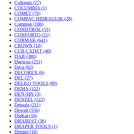
Collomix
(27)
COLUMBIA
(1)
COMET
(76)
COMPAC HIDRAULIK
(28)
Comprag
(106)
CONDTROL
(53)
CONFORTO
(21)
CORMAK
(641)
CROWN
(10)
CUB CADET
(40)
DAB
(380)
Daewoo
(251)
Deca
(62)
DECOREX
(6)
DEL
(27)
DELKO TOOLS
(89)
DEMA
(122)
DEN-SIN
(3)
DENZEL
(122)
Detoolz
(211)
Dewalt
(556)
DiaKat
(16)
DRABEST
(36)
DRAPER TOOLS
(1)
Dremel
(16)