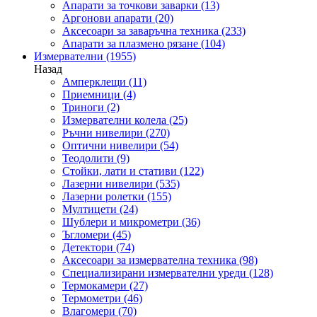
Апарати за точкови заварки
(13)
Аргонови апарати
(20)
Аксесоари за заваръчна техника
(233)
Апарати за плазмено рязане
(104)
Измервателни
(1955)
Назад
Амперклещи
(11)
Приемници
(4)
Триноги
(2)
Измервателни колела
(25)
Ръчни нивелири
(270)
Оптични нивелири
(54)
Теодолити
(9)
Стойки, лати и стативи
(122)
Лазерни нивелири
(535)
Лазерни ролетки
(155)
Мултицети
(24)
Шублери и микрометри
(36)
Ъгломери
(45)
Детектори
(74)
Аксесоари за измервателна техника
(98)
Специализирани измервателни уреди
(128)
Термокамери
(27)
Термометри
(46)
Влагомери
(70)