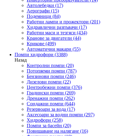
Автолебедки
(17)
Аерографи
(15)
Подемници
(84)
Работни лампи и прожектори
(201)
Хидравлични разпъвачи
(17)
Работни маси и тезгяси
(434)
Кранове за двигатели
(44)
Крикове
(499)
Автоматични макари
(55)
Помпи хидрофори
(3388)
Назад
Контролни помпи
(20)
Потопяеми помпи
(787)
Бензинови помпи
(246)
Дизелови помпи
(22)
Центробежни помпи
(376)
Градински помпи
(269)
Дренажни помпи
(262)
Сондажни помпи
(644)
Резервоари за вода
(17)
Аксесоари за водни помпи
(297)
Хидрофори
(258)
Помпи за басейн
(20)
Повишаване на налягане
(16)