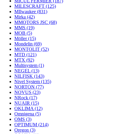
MICUL FERMIER
(187)
MILESCRAFT
(125)
MIlwaukee
(831)
Mirka
(42)
MMOTORS JSC
(68)
MMS
(19)
MOB
(5)
Möller
(15)
Mondelin
(69)
MONTOLIT
(52)
MTD
(121)
MTX
(92)
Multisystem
(1)
NEGEL
(13)
NILFISK
(143)
Nivel System
(135)
NORTON
(77)
NOVUS
(23)
NRock
(17)
NUAIR
(15)
OKLIMA
(12)
Omnigena
(5)
OMS
(3)
OPTIMUM
(214)
Oregon
(3)