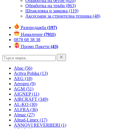
Обработка на бетон
(620)
Обработка на тръби
(863)
Шпакловка и замазка
(119)
Аксесоари за строителна техника
(48)
Разпродажба
(197)
Намаление
(7911)
0878 68 38 38
Промо Пакети
(43)
Abac
(56)
Activa Polska
(13)
AEG
(18)
Aeropro
(9)
AGM
(51)
AIGNEP
(11)
AIRCRAFT
(349)
AL-KO
(30)
ALFRA
(36)
Almaz
(27)
Altrad-Limex
(17)
ANNOVI REVERBERI
(1)