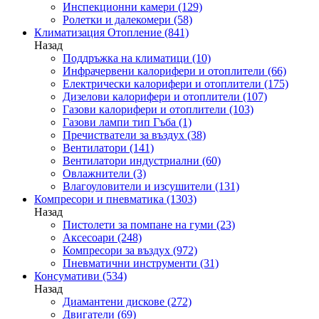
Инспекционни камери
(129)
Ролетки и далекомери
(58)
Климатизация Отопление
(841)
Назад
Поддръжка на климатици
(10)
Инфрачервени калорифери и отоплители
(66)
Електрически калорифери и отоплители
(175)
Дизелови калорифери и отоплители
(107)
Газови калорифери и отоплители
(103)
Газови лампи тип Гъба
(1)
Пречистватели за въздух
(38)
Вентилатори
(141)
Вентилатори индустриални
(60)
Овлажнители
(3)
Влагоуловители и изсушители
(131)
Компресори и пневматика
(1303)
Назад
Пистолети за помпане на гуми
(23)
Аксесоари
(248)
Компресори за въздух
(972)
Пневматични инструменти
(31)
Консумативи
(534)
Назад
Диамантени дискове
(272)
Двигатели
(69)