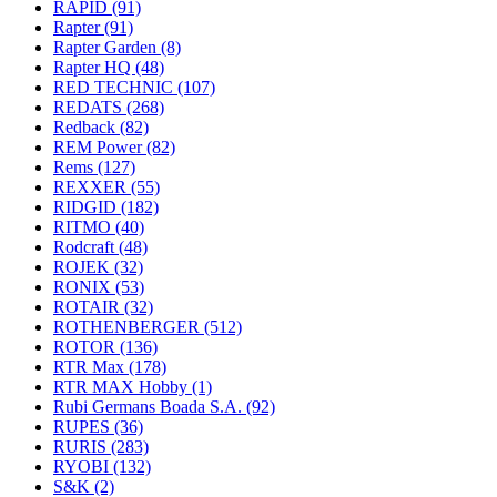
RAPID
(91)
Rapter
(91)
Rapter Garden
(8)
Rapter HQ
(48)
RED TECHNIC
(107)
REDATS
(268)
Redback
(82)
REM Power
(82)
Rems
(127)
REXXER
(55)
RIDGID
(182)
RITMO
(40)
Rodcraft
(48)
ROJEK
(32)
RONIX
(53)
ROTAIR
(32)
ROTHENBERGER
(512)
ROTOR
(136)
RTR Max
(178)
RTR MAX Hobby
(1)
Rubi Germans Boada S.A.
(92)
RUPES
(36)
RURIS
(283)
RYOBI
(132)
S&K
(2)