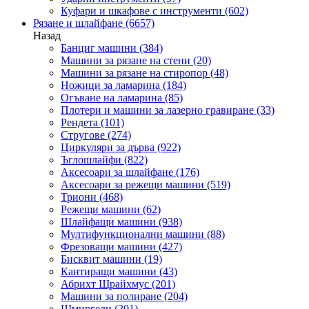
Куфари и шкафове с инструменти
(602)
Рязане и шлайфане
(6657)
Назад
Банциг машини
(384)
Машини за рязане на стени
(20)
Машини за рязане на стиропор
(48)
Ножици за ламарина
(184)
Огъване на ламарина
(85)
Плотери и машини за лазерно гравиране
(33)
Рендета
(101)
Стругове
(274)
Циркуляри за дърва
(922)
Ъглошлайфи
(822)
Аксесоари за шлайфане
(176)
Аксесоари за режещи машини
(519)
Триони
(468)
Режещи машини
(62)
Шлайфащи машини
(938)
Мултифункционални машини
(88)
Фрезоващи машини
(427)
Бисквит машини
(19)
Кантиращи машини
(43)
Абрихт Щрайхмус
(201)
Машини за полиране
(204)
Шмиргели
(201)