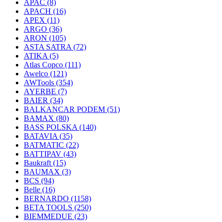
APAC
(8)
APACH
(16)
APEX
(11)
ARGO
(36)
ARON
(105)
ASTA SATRA
(72)
ATIKA
(5)
Atlas Copco
(111)
Awelco
(121)
AWTools
(354)
AYERBE
(7)
BAIER
(34)
BALKANCAR PODEM
(51)
BAMAX
(80)
BASS POLSKA
(140)
BATAVIA
(35)
BATMATIC
(22)
BATTIPAV
(43)
Baukraft
(15)
BAUMAX
(3)
BCS
(94)
Belle
(16)
BERNARDO
(1158)
BETA TOOLS
(250)
BIEMMEDUE
(23)