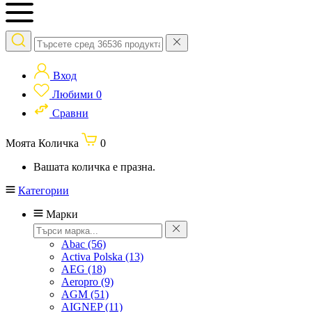
Вход
Любими
0
Сравни
Моята Количка
0
Вашата количка е празна.
Категории
Марки
Abac
(56)
Activa Polska
(13)
AEG
(18)
Aeropro
(9)
AGM
(51)
AIGNEP
(11)