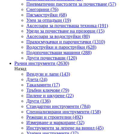
Пневматични пистолети за почистване
(57)
Снегорини
(76)
Пясъкоструйки
(68)
Улеи за отпадъци
(19)
Аксесоари за почистваща техника
(191)
Уреди за почистване на прозорци
(15)
Аксесоари за водоструйки
(80)
Прахосмукачки и парочистачки
(1310)
Водоструйки и пароструйки
(628)
Подопочистващи машини
(288)
Други почистващи
(120)
Ръчни инструменти
(2630)
Назад
Вендузи и лапи
(143)
Длета
(24)
Такаламити
(17)
Тръбни ключове
(79)
Пилене и шкурене
(22)
Други
(136)
Стандартни инструменти
(784)
Специализирани инструменти
(158)
Режещи и строителни
(492)
Измерване и маркиране
(32)
Инструменти за лепене на винил
(45)
Ударни инструменти
(37)