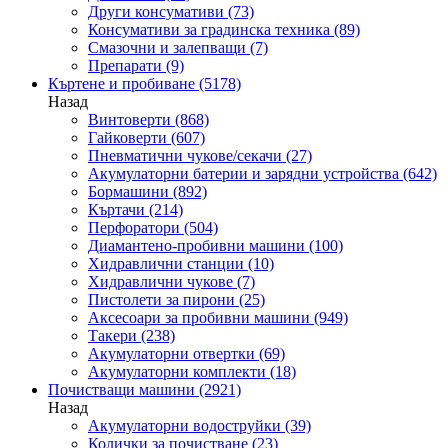
Други консумативи
(73)
Консумативи за градинска техника
(89)
Смазочни и залепващи
(7)
Препарати
(9)
Къртене и пробиване
(5178)
Назад
Винтоверти
(868)
Гайковерти
(607)
Пневматични чукове/секачи
(27)
Акумулаторни батерии и зарядни устройства
(642)
Бормашини
(892)
Къртачи
(214)
Перфоратори
(504)
Диамантено-пробивни машини
(100)
Хидравлични станции
(10)
Хидравлични чукове
(7)
Пистолети за пирони
(25)
Аксесоари за пробивни машини
(949)
Такери
(238)
Акумулаторни отвертки
(69)
Акумулаторни комплекти
(18)
Почистващи машини
(2921)
Назад
Акумулаторни водоструйки
(39)
Колички за почистване
(23)