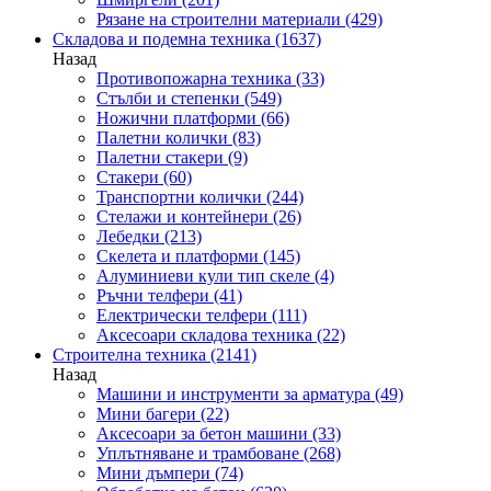
Рязане на строителни материали
(429)
Складова и подемна техника
(1637)
Назад
Противопожарна техника
(33)
Стълби и степенки
(549)
Ножични платформи
(66)
Палетни колички
(83)
Палетни стакери
(9)
Стакери
(60)
Транспортни колички
(244)
Стелажи и контейнери
(26)
Лебедки
(213)
Скелета и платформи
(145)
Алуминиеви кули тип скеле
(4)
Ръчни телфери
(41)
Електрически телфери
(111)
Аксесоари складова техника
(22)
Строителна техника
(2141)
Назад
Машини и инструменти за арматура
(49)
Мини багери
(22)
Аксесоари за бетон машини
(33)
Уплътняване и трамбоване
(268)
Мини дъмпери
(74)