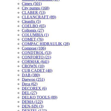
Cimex
(501)
City pumps
(168)
CLABER
(53)
CLEANCRAFT
(89)
Cleanfix
(5)
COELBO
(65)
Collomix
(27)
COLUMBIA
(1)
COMET
(76)
COMPAC HIDRAULIK
(28)
Comprag
(106)
CONDTROL
(53)
CONFORTO
(21)
CORMAK
(641)
CROWN
(10)
CUB CADET
(40)
DAB
(380)
Daewoo
(251)
Deca
(62)
DECOREX
(6)
DEL
(27)
DELKO TOOLS
(89)
DEMA
(122)
DEN-SIN
(3)
DENZEL
(122)