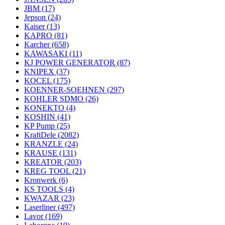
JBM
(17)
Jepson
(24)
Kaiser
(13)
KAPRO
(81)
Karcher
(658)
KAWASAKI
(11)
KJ POWER GENERATOR
(87)
KNIPEX
(37)
KOCEL
(175)
KOENNER-SOEHNEN
(297)
KOHLER SDMO
(26)
KONEKTO
(4)
KOSHIN
(41)
KP Pump
(25)
KraftDele
(2082)
KRANZLE
(24)
KRAUSE
(131)
KREATOR
(203)
KREG TOOL
(21)
Kronwerk
(6)
KS TOOLS
(4)
KWAZAR
(23)
Laserliner
(497)
Lavor
(169)