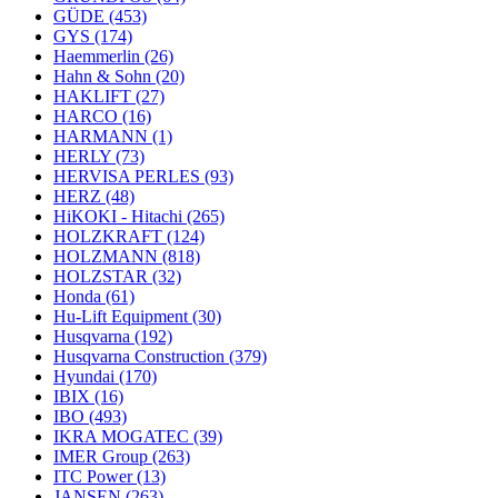
GÜDE
(453)
GYS
(174)
Haemmerlin
(26)
Hahn & Sohn
(20)
HAKLIFT
(27)
HARCO
(16)
HARMANN
(1)
HERLY
(73)
HERVISA PERLES
(93)
HERZ
(48)
HiKOKI - Hitachi
(265)
HOLZKRAFT
(124)
HOLZMANN
(818)
HOLZSTAR
(32)
Honda
(61)
Hu-Lift Equipment
(30)
Husqvarna
(192)
Husqvarna Construction
(379)
Hyundai
(170)
IBIX
(16)
IBO
(493)
IKRA MOGATEC
(39)
IMER Group
(263)
ITC Power
(13)
JANSEN
(263)