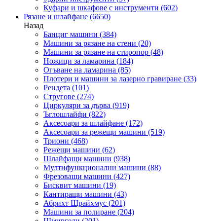
Куфари и шкафове с инструменти
(602)
Рязане и шлайфане
(6650)
Назад
Банциг машини
(384)
Машини за рязане на стени
(20)
Машини за рязане на стиропор
(48)
Ножици за ламарина
(184)
Огъване на ламарина
(85)
Плотери и машини за лазерно гравиране
(33)
Рендета
(101)
Стругове
(274)
Циркуляри за дърва
(919)
Ъглошлайфи
(822)
Аксесоари за шлайфане
(172)
Аксесоари за режещи машини
(519)
Триони
(468)
Режещи машини
(62)
Шлайфащи машини
(938)
Мултифункционални машини
(88)
Фрезоващи машини
(427)
Бисквит машини
(19)
Кантиращи машини
(43)
Абрихт Щрайхмус
(201)
Машини за полиране
(204)
Шмиргели
(201)