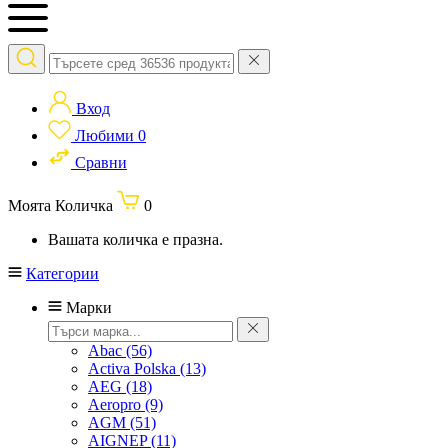
Вход
Любими
0
Сравни
Моята Количка
0
Вашата количка е празна.
Категории
Марки
Abac
(56)
Activa Polska
(13)
AEG
(18)
Aeropro
(9)
AGM
(51)
AIGNEP
(11)