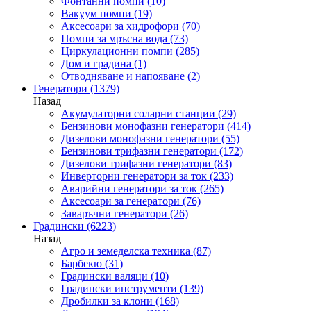
Фонтанни помпи
(10)
Вакуум помпи
(19)
Аксесоари за хидрофори
(70)
Помпи за мръсна вода
(73)
Циркулационни помпи
(285)
Дом и градина
(1)
Отводняване и напояване
(2)
Генератори
(1379)
Назад
Акумулаторни соларни станции
(29)
Бензинови монофазни генератори
(414)
Дизелови монофазни генератори
(55)
Бензинови трифазни генератори
(172)
Дизелови трифазни генератори
(83)
Инверторни генератори за ток
(233)
Аварийни генератори за ток
(265)
Аксесоари за генератори
(76)
Заваръчни генератори
(26)
Градински
(6223)
Назад
Агро и земеделска техника
(87)
Барбекю
(31)
Градински валяци
(10)
Градински инструменти
(139)
Дробилки за клони
(168)