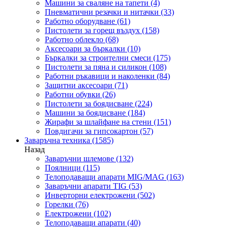
Машини за сваляне на тапети
(4)
Пневматични резачки и нитачки
(33)
Работно оборудване
(61)
Пистолети за горещ въздух
(158)
Работно облекло
(68)
Аксесоари за бъркалки
(10)
Бъркалки за строителни смеси
(175)
Пистолети за пяна и силикон
(108)
Работни ръкавици и наколенки
(84)
Защитни аксесоари
(71)
Работни обувки
(26)
Пистолети за боядисване
(224)
Машини за боядисване
(184)
Жирафи за шлайфане на стени
(151)
Повдигачи за гипсокартон
(57)
Заваръчна техника
(1585)
Назад
Заваръчни шлемове
(132)
Поялници
(115)
Телоподаващи апарати MIG/MAG
(163)
Заваръчни апарати TIG
(53)
Инверторни електрожени
(502)
Горелки
(76)
Електрожени
(102)
Телоподаващи апарати
(40)