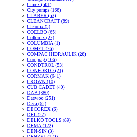
Cimex
(501)
City pumps
(168)
CLABER
(53)
CLEANCRAFT
(89)
Cleanfix
(5)
COELBO
(65)
Collomix
(27)
COLUMBIA
(1)
COMET
(76)
COMPAC HIDRAULIK
(28)
Comprag
(106)
CONDTROL
(53)
CONFORTO
(21)
CORMAK
(641)
CROWN
(10)
CUB CADET
(40)
DAB
(380)
Daewoo
(251)
Deca
(62)
DECOREX
(6)
DEL
(27)
DELKO TOOLS
(89)
DEMA
(122)
DEN-SIN
(3)
DENZEL
(122)