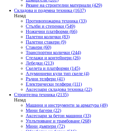
Рязане на строителни материали
(429)
Складова и подемна техника
(1637)
Назад
Противопожарна техника
(33)
Стълби и степенки
(549)
Ножични платформи
(66)
Палетни колички
(83)
Палетни стакери
(9)
Стакери
(60)
Транспортни колички
(244)
Стелажи и контейнери
(26)
Лебедки
(213)
Скелета и платформи
(145)
Алуминиеви кули тип скеле
(4)
Ръчни телфери
(41)
Електрически телфери
(111)
Аксесоари складова техника
(22)
Строителна техника
(2135)
Назад
Машини и инструменти за арматура
(49)
Мини багери
(22)
Аксесоари за бетон машини
(33)
Уплътняване и трамбоване
(268)
Мини дъмпери
(72)