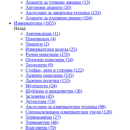
Апарати за точкови заварки
(13)
Аргонови апарати
(20)
Аксесоари за заваръчна техника
(233)
Апарати за плазмено рязане
(104)
Измервателни
(1955)
Назад
Амперклещи
(11)
Приемници
(4)
Триноги
(2)
Измервателни колела
(25)
Ръчни нивелири
(270)
Оптични нивелири
(54)
Теодолити
(9)
Стойки, лати и стативи
(122)
Лазерни нивелири
(535)
Лазерни ролетки
(155)
Мултицети
(24)
Шублери и микрометри
(36)
Ъгломери
(45)
Детектори
(74)
Аксесоари за измервателна техника
(98)
Специализирани измервателни уреди
(128)
Термокамери
(27)
Термометри
(46)
Влагомери
(70)