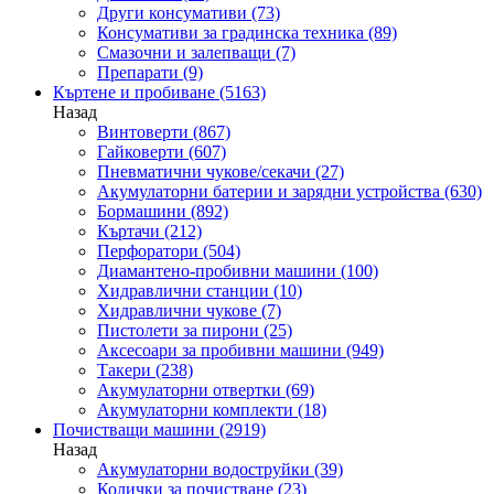
Други консумативи
(73)
Консумативи за градинска техника
(89)
Смазочни и залепващи
(7)
Препарати
(9)
Къртене и пробиване
(5163)
Назад
Винтоверти
(867)
Гайковерти
(607)
Пневматични чукове/секачи
(27)
Акумулаторни батерии и зарядни устройства
(630)
Бормашини
(892)
Къртачи
(212)
Перфоратори
(504)
Диамантено-пробивни машини
(100)
Хидравлични станции
(10)
Хидравлични чукове
(7)
Пистолети за пирони
(25)
Аксесоари за пробивни машини
(949)
Такери
(238)
Акумулаторни отвертки
(69)
Акумулаторни комплекти
(18)
Почистващи машини
(2919)
Назад
Акумулаторни водоструйки
(39)
Колички за почистване
(23)