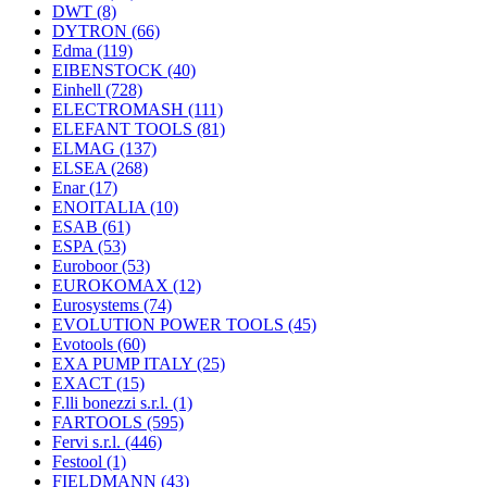
DWT
(8)
DYTRON
(66)
Edma
(119)
EIBENSTOCK
(40)
Einhell
(728)
ELECTROMASH
(111)
ELEFANT TOOLS
(81)
ELMAG
(137)
ELSEA
(268)
Enar
(17)
ENOITALIA
(10)
ESAB
(61)
ESPA
(53)
Euroboor
(53)
EUROKOMAX
(12)
Eurosystems
(74)
EVOLUTION POWER TOOLS
(45)
Evotools
(60)
EXA PUMP ITALY
(25)
EXACT
(15)
F.lli bonezzi s.r.l.
(1)
FARTOOLS
(595)
Fervi s.r.l.
(446)
Festool
(1)
FIELDMANN
(43)