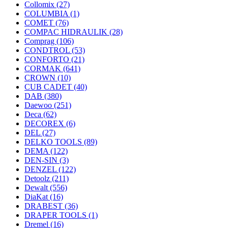
Collomix
(27)
COLUMBIA
(1)
COMET
(76)
COMPAC HIDRAULIK
(28)
Comprag
(106)
CONDTROL
(53)
CONFORTO
(21)
CORMAK
(641)
CROWN
(10)
CUB CADET
(40)
DAB
(380)
Daewoo
(251)
Deca
(62)
DECOREX
(6)
DEL
(27)
DELKO TOOLS
(89)
DEMA
(122)
DEN-SIN
(3)
DENZEL
(122)
Detoolz
(211)
Dewalt
(556)
DiaKat
(16)
DRABEST
(36)
DRAPER TOOLS
(1)
Dremel
(16)