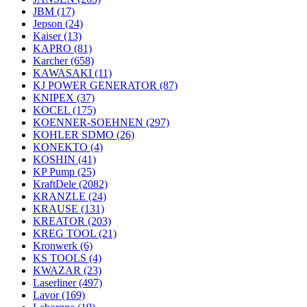
JBM
(17)
Jepson
(24)
Kaiser
(13)
KAPRO
(81)
Karcher
(658)
KAWASAKI
(11)
KJ POWER GENERATOR
(87)
KNIPEX
(37)
KOCEL
(175)
KOENNER-SOEHNEN
(297)
KOHLER SDMO
(26)
KONEKTO
(4)
KOSHIN
(41)
KP Pump
(25)
KraftDele
(2082)
KRANZLE
(24)
KRAUSE
(131)
KREATOR
(203)
KREG TOOL
(21)
Kronwerk
(6)
KS TOOLS
(4)
KWAZAR
(23)
Laserliner
(497)
Lavor
(169)