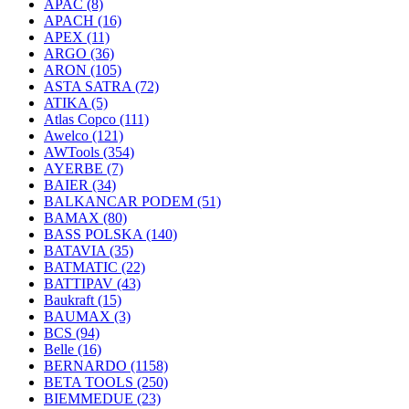
APAC
(8)
APACH
(16)
APEX
(11)
ARGO
(36)
ARON
(105)
ASTA SATRA
(72)
ATIKA
(5)
Atlas Copco
(111)
Awelco
(121)
AWTools
(354)
AYERBE
(7)
BAIER
(34)
BALKANCAR PODEM
(51)
BAMAX
(80)
BASS POLSKA
(140)
BATAVIA
(35)
BATMATIC
(22)
BATTIPAV
(43)
Baukraft
(15)
BAUMAX
(3)
BCS
(94)
Belle
(16)
BERNARDO
(1158)
BETA TOOLS
(250)
BIEMMEDUE
(23)