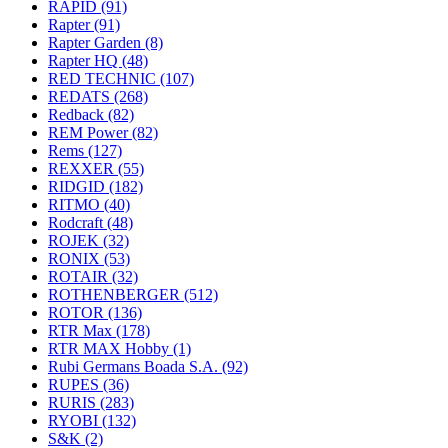
RAPID
(91)
Rapter
(91)
Rapter Garden
(8)
Rapter HQ
(48)
RED TECHNIC
(107)
REDATS
(268)
Redback
(82)
REM Power
(82)
Rems
(127)
REXXER
(55)
RIDGID
(182)
RITMO
(40)
Rodcraft
(48)
ROJEK
(32)
RONIX
(53)
ROTAIR
(32)
ROTHENBERGER
(512)
ROTOR
(136)
RTR Max
(178)
RTR MAX Hobby
(1)
Rubi Germans Boada S.A.
(92)
RUPES
(36)
RURIS
(283)
RYOBI
(132)
S&K
(2)