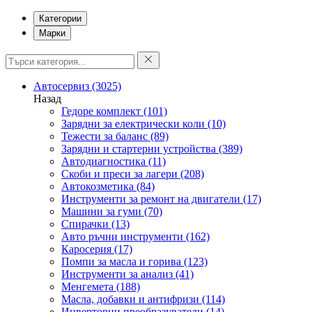
Категории
Марки
Автосервиз
(3025)
Назад
Гедоре комплект
(101)
Зарядни за електрически коли
(10)
Тежести за баланс
(89)
Зарядни и стартерни устройства
(389)
Автодиагностика
(11)
Скоби и преси за лагери
(208)
Автокозметика
(84)
Инструменти за ремонт на двигатели
(17)
Машини за гуми
(70)
Спирачки
(13)
Авто ръчни инструменти
(162)
Каросерия
(17)
Помпи за масла и горива
(123)
Инструменти за анализ
(41)
Менгемета
(188)
Масла, добавки и антифризи
(114)
Инверторни преобразуватели
(14)