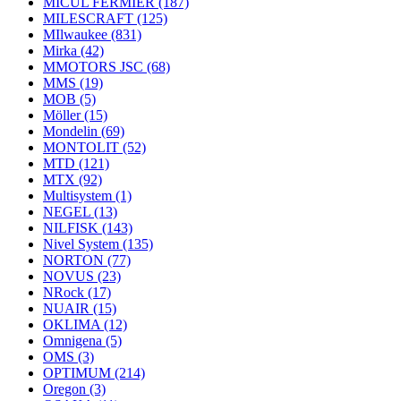
MICUL FERMIER
(187)
MILESCRAFT
(125)
MIlwaukee
(831)
Mirka
(42)
MMOTORS JSC
(68)
MMS
(19)
MOB
(5)
Möller
(15)
Mondelin
(69)
MONTOLIT
(52)
MTD
(121)
MTX
(92)
Multisystem
(1)
NEGEL
(13)
NILFISK
(143)
Nivel System
(135)
NORTON
(77)
NOVUS
(23)
NRock
(17)
NUAIR
(15)
OKLIMA
(12)
Omnigena
(5)
OMS
(3)
OPTIMUM
(214)
Oregon
(3)