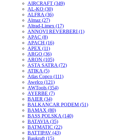
AIRCRAFT
(349)
AL-KO
(30)
ALFRA
(36)
Almaz
(27)
Altrad-Limex
(17)
ANNOVI REVERBERI
(1)
APAC
(8)
APACH
(16)
APEX
(11)
ARGO
(36)
ARON
(105)
ASTA SATRA
(72)
ATIKA
(5)
Atlas Copco
(111)
Awelco
(121)
AWTools
(354)
AYERBE
(7)
BAIER
(34)
BALKANCAR PODEM
(51)
BAMAX
(80)
BASS POLSKA
(140)
BATAVIA
(35)
BATMATIC
(22)
BATTIPAV
(43)
Baukraft
(15)