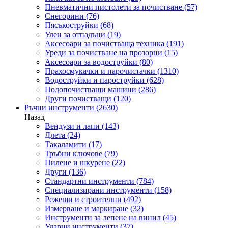
Пневматични пистолети за почистване
(57)
Снегорини
(76)
Пясъкоструйки
(68)
Улеи за отпадъци
(19)
Аксесоари за почистваща техника
(191)
Уреди за почистване на прозорци
(15)
Аксесоари за водоструйки
(80)
Прахосмукачки и парочистачки
(1310)
Водоструйки и пароструйки
(628)
Подопочистващи машини
(286)
Други почистващи
(120)
Ръчни инструменти
(2630)
Назад
Вендузи и лапи
(143)
Длета
(24)
Такаламити
(17)
Тръбни ключове
(79)
Пилене и шкурене
(22)
Други
(136)
Стандартни инструменти
(784)
Специализирани инструменти
(158)
Режещи и строителни
(492)
Измерване и маркиране
(32)
Инструменти за лепене на винил
(45)
Ударни инструменти
(37)