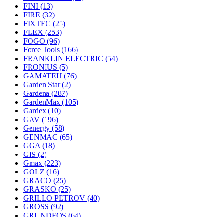
FINI
(13)
FIRE
(32)
FIXTEC
(25)
FLEX
(253)
FOGO
(96)
Force Tools
(166)
FRANKLIN ELECTRIC
(54)
FRONIUS
(5)
GAMATEH
(76)
Garden Star
(2)
Gardena
(287)
GardenMax
(105)
Gardex
(10)
GAV
(196)
Genergy
(58)
GENMAC
(65)
GGA
(18)
GIS
(2)
Gmax
(223)
GOLZ
(16)
GRACO
(25)
GRASKO
(25)
GRILLO PETROV
(40)
GROSS
(92)
GRUNDFOS
(64)