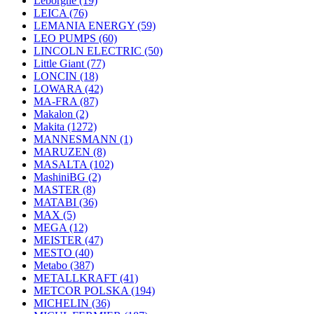
Leborgne
(19)
LEICA
(76)
LEMANIA ENERGY
(59)
LEO PUMPS
(60)
LINCOLN ELECTRIC
(50)
Little Giant
(77)
LONCIN
(18)
LOWARA
(42)
MA-FRA
(87)
Makalon
(2)
Makita
(1272)
MANNESMANN
(1)
MARUZEN
(8)
MASALTA
(102)
MashiniBG
(2)
MASTER
(8)
MATABI
(36)
MAX
(5)
MEGA
(12)
MEISTER
(47)
MESTO
(40)
Metabo
(387)
METALLKRAFT
(41)
METCOR POLSKA
(194)
MICHELIN
(36)