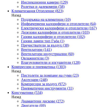
Инспекционни камери
(129)
Ролетки и далекомери
(58)
Климатизация Отопление
(823)
Назад
Поддръжка на климатици
(10)
Инфрачервени калорифери и отоплители
(64)
Електрически калорифери и отоплители
(167)
Дизелови калорифери и отоплители
(103)
Газови калорифери и отоплители
(102)
Газови лампи тип Гъба
(1)
Пречистватели за въздух
(38)
Вентилатори
(141)
Вентилатори индустриални
(60)
Овлажнители
(3)
Влагоуловители и изсушители
(128)
Компресори и пневматика
(1303)
Назад
Пистолети за помпане на гуми
(23)
Аксесоари
(248)
Компресори за въздух
(972)
Пневматични инструменти
(31)
Консумативи
(534)
Назад
Диамантени дискове
(272)
Двигатели
(69)