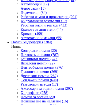
Автолебедки
(17)
Аерографи
(15)
Подемници
(84)
Работни лампи и прожектори
(201)
Хидравлични разпъвачи
(17)
Работни маси и тезгяси
(433)
Кранове за двигатели
(44)
Крикове
(499)
Автоматични макари
(55)
Помпи хидрофори
(3384)
Назад
Контролни помпи
(20)
Потопяеми помпи
(787)
Бензинови помпи
(242)
Дизелови помпи
(22)
Центробежни помпи
(376)
Градински помпи
(269)
Дренажни помпи
(262)
Сондажни помпи
(644)
Резервоари за вода
(17)
Аксесоари за водни помпи
(297)
Хидрофори
(258)
Помпи за басейн
(20)
Повишаване на налягане
(16)