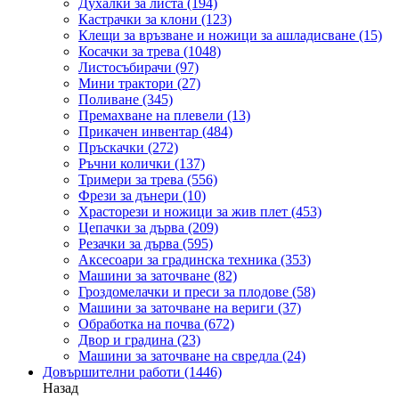
Духалки за листа
(194)
Кастрачки за клони
(123)
Клещи за връзване и ножици за ашладисване
(15)
Косачки за трева
(1048)
Листосъбирачи
(97)
Мини трактори
(27)
Поливане
(345)
Премахване на плевели
(13)
Прикачен инвентар
(484)
Пръскачки
(272)
Ръчни колички
(137)
Тримери за трева
(556)
Фрези за дънери
(10)
Храсторези и ножици за жив плет
(453)
Цепачки за дърва
(209)
Резачки за дърва
(595)
Аксесоари за градинска техника
(353)
Машини за заточване
(82)
Гроздомелачки и преси за плодове
(58)
Машини за заточване на вериги
(37)
Обработка на почва
(672)
Двор и градина
(23)
Машини за заточване на свредла
(24)
Довършителни работи
(1446)
Назад