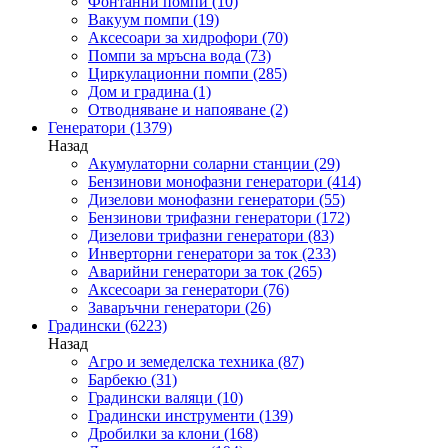
Фонтанни помпи
(10)
Вакуум помпи
(19)
Аксесоари за хидрофори
(70)
Помпи за мръсна вода
(73)
Циркулационни помпи
(285)
Дом и градина
(1)
Отводняване и напояване
(2)
Генератори
(1379)
Назад
Акумулаторни соларни станции
(29)
Бензинови монофазни генератори
(414)
Дизелови монофазни генератори
(55)
Бензинови трифазни генератори
(172)
Дизелови трифазни генератори
(83)
Инверторни генератори за ток
(233)
Аварийни генератори за ток
(265)
Аксесоари за генератори
(76)
Заваръчни генератори
(26)
Градински
(6223)
Назад
Агро и земеделска техника
(87)
Барбекю
(31)
Градински валяци
(10)
Градински инструменти
(139)
Дробилки за клони
(168)