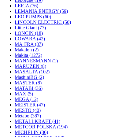
Leborgne
(19)
LEICA
(76)
LEMANIA ENERGY
(59)
LEO PUMPS
(60)
LINCOLN ELECTRIC
(50)
Little Giant
(77)
LONCIN
(18)
LOWARA
(42)
MA-FRA
(87)
Makalon
(2)
Makita
(1272)
MANNESMANN
(1)
MARUZEN
(8)
MASALTA
(102)
MashiniBG
(2)
MASTER
(8)
MATABI
(36)
MAX
(5)
MEGA
(12)
MEISTER
(47)
MESTO
(40)
Metabo
(387)
METALLKRAFT
(41)
METCOR POLSKA
(194)
MICHELIN
(36)