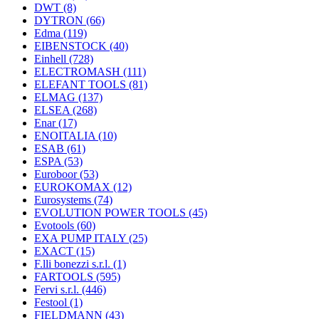
DWT
(8)
DYTRON
(66)
Edma
(119)
EIBENSTOCK
(40)
Einhell
(728)
ELECTROMASH
(111)
ELEFANT TOOLS
(81)
ELMAG
(137)
ELSEA
(268)
Enar
(17)
ENOITALIA
(10)
ESAB
(61)
ESPA
(53)
Euroboor
(53)
EUROKOMAX
(12)
Eurosystems
(74)
EVOLUTION POWER TOOLS
(45)
Evotools
(60)
EXA PUMP ITALY
(25)
EXACT
(15)
F.lli bonezzi s.r.l.
(1)
FARTOOLS
(595)
Fervi s.r.l.
(446)
Festool
(1)
FIELDMANN
(43)