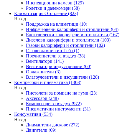
Инспекционни камери
(129)
Ролетки и далекомери
(58)
Климатизация Отопление
(823)
Назад
Поддръжка на климатици
(10)
Инфрачервени калорифери и отоплители
(64)
Електрически калорифери и отоплители
(167)
Дизелови калорифери и отоплители
(103)
Газови калорифери и отоплители
(102)
Газови лампи тип Гъба
(1)
Пречистватели за въздух
(38)
Вентилатори
(141)
Вентилатори индустриални
(60)
Овлажнители
(3)
Влагоуловители и изсушители
(128)
Компресори и пневматика
(1303)
Назад
Пистолети за помпане на гуми
(23)
Аксесоари
(248)
Компресори за въздух
(972)
Пневматични инструменти
(31)
Консумативи
(534)
Назад
Диамантени дискове
(272)
Двигатели
(69)