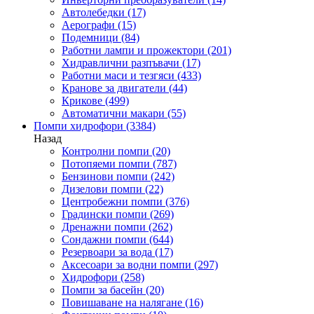
Автолебедки
(17)
Аерографи
(15)
Подемници
(84)
Работни лампи и прожектори
(201)
Хидравлични разпъвачи
(17)
Работни маси и тезгяси
(433)
Кранове за двигатели
(44)
Крикове
(499)
Автоматични макари
(55)
Помпи хидрофори
(3384)
Назад
Контролни помпи
(20)
Потопяеми помпи
(787)
Бензинови помпи
(242)
Дизелови помпи
(22)
Центробежни помпи
(376)
Градински помпи
(269)
Дренажни помпи
(262)
Сондажни помпи
(644)
Резервоари за вода
(17)
Аксесоари за водни помпи
(297)
Хидрофори
(258)
Помпи за басейн
(20)
Повишаване на налягане
(16)