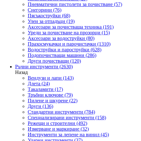
Пневматични пистолети за почистване
(57)
Снегорини
(76)
Пясъкоструйки
(68)
Улеи за отпадъци
(19)
Аксесоари за почистваща техника
(191)
Уреди за почистване на прозорци
(15)
Аксесоари за водоструйки
(80)
Прахосмукачки и парочистачки
(1310)
Водоструйки и пароструйки
(628)
Подопочистващи машини
(286)
Други почистващи
(120)
Ръчни инструменти
(2630)
Назад
Вендузи и лапи
(143)
Длета
(24)
Такаламити
(17)
Тръбни ключове
(79)
Пилене и шкурене
(22)
Други
(136)
Стандартни инструменти
(784)
Специализирани инструменти
(158)
Режещи и строителни
(492)
Измерване и маркиране
(32)
Инструменти за лепене на винил
(45)
Ударни инструменти
(37)