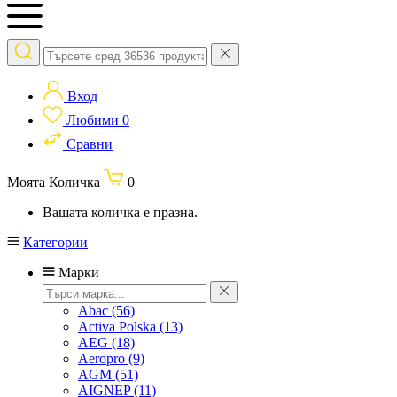
Вход
Любими
0
Сравни
Моята Количка
0
Вашата количка е празна.
Категории
Марки
Abac
(56)
Activa Polska
(13)
AEG
(18)
Aeropro
(9)
AGM
(51)
AIGNEP
(11)