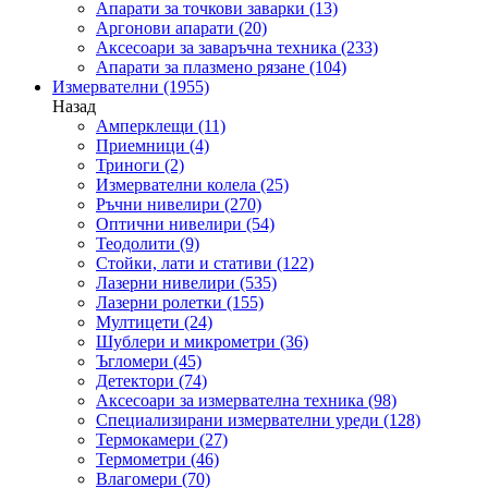
Апарати за точкови заварки
(13)
Аргонови апарати
(20)
Аксесоари за заваръчна техника
(233)
Апарати за плазмено рязане
(104)
Измервателни
(1955)
Назад
Амперклещи
(11)
Приемници
(4)
Триноги
(2)
Измервателни колела
(25)
Ръчни нивелири
(270)
Оптични нивелири
(54)
Теодолити
(9)
Стойки, лати и стативи
(122)
Лазерни нивелири
(535)
Лазерни ролетки
(155)
Мултицети
(24)
Шублери и микрометри
(36)
Ъгломери
(45)
Детектори
(74)
Аксесоари за измервателна техника
(98)
Специализирани измервателни уреди
(128)
Термокамери
(27)
Термометри
(46)
Влагомери
(70)