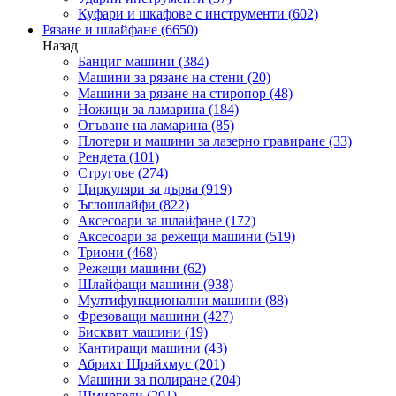
Куфари и шкафове с инструменти
(602)
Рязане и шлайфане
(6650)
Назад
Банциг машини
(384)
Машини за рязане на стени
(20)
Машини за рязане на стиропор
(48)
Ножици за ламарина
(184)
Огъване на ламарина
(85)
Плотери и машини за лазерно гравиране
(33)
Рендета
(101)
Стругове
(274)
Циркуляри за дърва
(919)
Ъглошлайфи
(822)
Аксесоари за шлайфане
(172)
Аксесоари за режещи машини
(519)
Триони
(468)
Режещи машини
(62)
Шлайфащи машини
(938)
Мултифункционални машини
(88)
Фрезоващи машини
(427)
Бисквит машини
(19)
Кантиращи машини
(43)
Абрихт Щрайхмус
(201)
Машини за полиране
(204)
Шмиргели
(201)