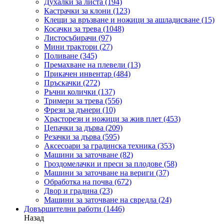
Духалки за листа
(194)
Кастрачки за клони
(123)
Клещи за връзване и ножици за ашладисване
(15)
Косачки за трева
(1048)
Листосъбирачи
(97)
Мини трактори
(27)
Поливане
(345)
Премахване на плевели
(13)
Прикачен инвентар
(484)
Пръскачки
(272)
Ръчни колички
(137)
Тримери за трева
(556)
Фрези за дънери
(10)
Храсторези и ножици за жив плет
(453)
Цепачки за дърва
(209)
Резачки за дърва
(595)
Аксесоари за градинска техника
(353)
Машини за заточване
(82)
Гроздомелачки и преси за плодове
(58)
Машини за заточване на вериги
(37)
Обработка на почва
(672)
Двор и градина
(23)
Машини за заточване на свредла
(24)
Довършителни работи
(1446)
Назад