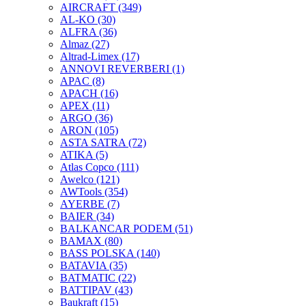
AIRCRAFT
(349)
AL-KO
(30)
ALFRA
(36)
Almaz
(27)
Altrad-Limex
(17)
ANNOVI REVERBERI
(1)
APAC
(8)
APACH
(16)
APEX
(11)
ARGO
(36)
ARON
(105)
ASTA SATRA
(72)
ATIKA
(5)
Atlas Copco
(111)
Awelco
(121)
AWTools
(354)
AYERBE
(7)
BAIER
(34)
BALKANCAR PODEM
(51)
BAMAX
(80)
BASS POLSKA
(140)
BATAVIA
(35)
BATMATIC
(22)
BATTIPAV
(43)
Baukraft
(15)