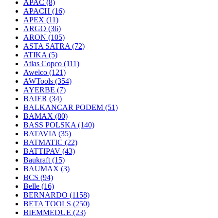
APAC
(8)
APACH
(16)
APEX
(11)
ARGO
(36)
ARON
(105)
ASTA SATRA
(72)
ATIKA
(5)
Atlas Copco
(111)
Awelco
(121)
AWTools
(354)
AYERBE
(7)
BAIER
(34)
BALKANCAR PODEM
(51)
BAMAX
(80)
BASS POLSKA
(140)
BATAVIA
(35)
BATMATIC
(22)
BATTIPAV
(43)
Baukraft
(15)
BAUMAX
(3)
BCS
(94)
Belle
(16)
BERNARDO
(1158)
BETA TOOLS
(250)
BIEMMEDUE
(23)