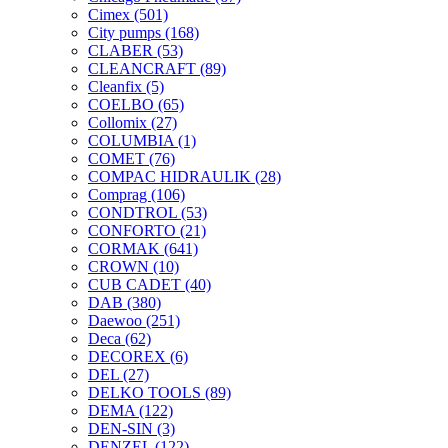
Cimex
(501)
City pumps
(168)
CLABER
(53)
CLEANCRAFT
(89)
Cleanfix
(5)
COELBO
(65)
Collomix
(27)
COLUMBIA
(1)
COMET
(76)
COMPAC HIDRAULIK
(28)
Comprag
(106)
CONDTROL
(53)
CONFORTO
(21)
CORMAK
(641)
CROWN
(10)
CUB CADET
(40)
DAB
(380)
Daewoo
(251)
Deca
(62)
DECOREX
(6)
DEL
(27)
DELKO TOOLS
(89)
DEMA
(122)
DEN-SIN
(3)
DENZEL
(122)