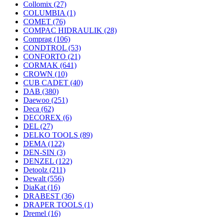
Collomix
(27)
COLUMBIA
(1)
COMET
(76)
COMPAC HIDRAULIK
(28)
Comprag
(106)
CONDTROL
(53)
CONFORTO
(21)
CORMAK
(641)
CROWN
(10)
CUB CADET
(40)
DAB
(380)
Daewoo
(251)
Deca
(62)
DECOREX
(6)
DEL
(27)
DELKO TOOLS
(89)
DEMA
(122)
DEN-SIN
(3)
DENZEL
(122)
Detoolz
(211)
Dewalt
(556)
DiaKat
(16)
DRABEST
(36)
DRAPER TOOLS
(1)
Dremel
(16)