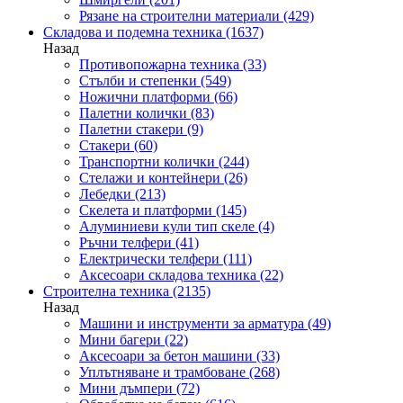
Рязане на строителни материали
(429)
Складова и подемна техника
(1637)
Назад
Противопожарна техника
(33)
Стълби и степенки
(549)
Ножични платформи
(66)
Палетни колички
(83)
Палетни стакери
(9)
Стакери
(60)
Транспортни колички
(244)
Стелажи и контейнери
(26)
Лебедки
(213)
Скелета и платформи
(145)
Алуминиеви кули тип скеле
(4)
Ръчни телфери
(41)
Електрически телфери
(111)
Аксесоари складова техника
(22)
Строителна техника
(2135)
Назад
Машини и инструменти за арматура
(49)
Мини багери
(22)
Аксесоари за бетон машини
(33)
Уплътняване и трамбоване
(268)
Мини дъмпери
(72)