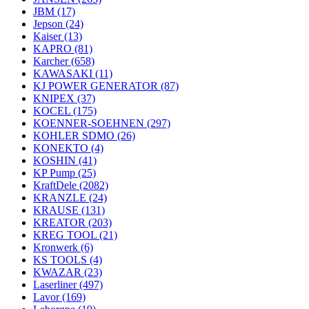
JBM
(17)
Jepson
(24)
Kaiser
(13)
KAPRO
(81)
Karcher
(658)
KAWASAKI
(11)
KJ POWER GENERATOR
(87)
KNIPEX
(37)
KOCEL
(175)
KOENNER-SOEHNEN
(297)
KOHLER SDMO
(26)
KONEKTO
(4)
KOSHIN
(41)
KP Pump
(25)
KraftDele
(2082)
KRANZLE
(24)
KRAUSE
(131)
KREATOR
(203)
KREG TOOL
(21)
Kronwerk
(6)
KS TOOLS
(4)
KWAZAR
(23)
Laserliner
(497)
Lavor
(169)