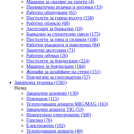
Машини за сваляне на тапети
(4)
Пневматични резачки и нитачки
(33)
Работно оборудване
(61)
Пистолети за горещ въздух
(158)
Работно облекло
(68)
Аксесоари за бъркалки
(10)
Бъркалки за строителни смеси
(175)
Пистолети за пяна и силикон
(108)
Работни ръкавици и наколенки
(84)
Защитни аксесоари
(71)
Работни обувки
(26)
Пистолети за боядисване
(224)
Машини за боядисване
(184)
Жирафи за шлайфане на стени
(151)
Повдигачи за гипсокартон
(57)
Заваръчна техника
(1581)
Назад
Заваръчни шлемове
(130)
Поялници
(115)
Телоподаващи апарати MIG/MAG
(163)
Заваръчни апарати TIG
(53)
Инверторни електрожени
(500)
Горелки
(76)
Електрожени
(102)
Телоподаващи апарати
(40)