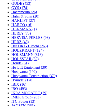
GÜDE
(453)
GYS
(174)
Haemmerlin
(26)
Hahn & Sohn
(20)
HAKLIFT
(27)
HARCO
(16)
HARMANN
(1)
HERLY
(73)
HERVISA PERLES
(93)
HERZ
(48)
HiKOKI - Hitachi
(265)
HOLZKRAFT
(124)
HOLZMANN
(818)
HOLZSTAR
(32)
Honda
(61)
Hu-Lift Equipment
(30)
Husqvarna
(192)
Husqvarna Construction
(379)
Hyundai
(170)
IBIX
(16)
IBO
(493)
IKRA MOGATEC
(39)
IMER Group
(263)
ITC Power
(13)
JANSEN
(263)