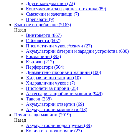
Други консумативи
(73)
Консумативи за градинска техника
(89)
Смазочни и залепващи
(7)
Препарати
(9)
Къртене и пробиване
(5163)
Назад
Винтоверти
(867)
Гайковерти
(607)
Пневматични чукове/секачи
(27)
Акумулаторни батерии и зарядни устройства
(630)
Бормашини
(892)
Къртачи
(212)
Перфоратори
(504)
Диамантено-пробивни машини
(100)
Хидравлични станции
(10)
Хидравлични чукове
(7)
Пистолети за пирони
(25)
Аксесоари за пробивни машини
(949)
Такери
(238)
Акумулаторни отвертки
(69)
Акумулаторни комплекти
(18)
Почистващи машини
(2919)
Назад
Акумулаторни водоструйки
(39)
Колички за почистване
(23)