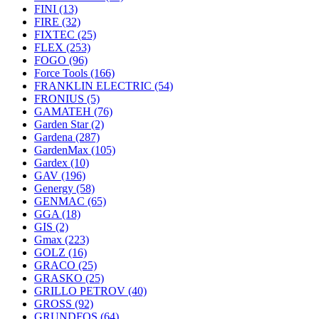
FINI
(13)
FIRE
(32)
FIXTEC
(25)
FLEX
(253)
FOGO
(96)
Force Tools
(166)
FRANKLIN ELECTRIC
(54)
FRONIUS
(5)
GAMATEH
(76)
Garden Star
(2)
Gardena
(287)
GardenMax
(105)
Gardex
(10)
GAV
(196)
Genergy
(58)
GENMAC
(65)
GGA
(18)
GIS
(2)
Gmax
(223)
GOLZ
(16)
GRACO
(25)
GRASKO
(25)
GRILLO PETROV
(40)
GROSS
(92)
GRUNDFOS
(64)