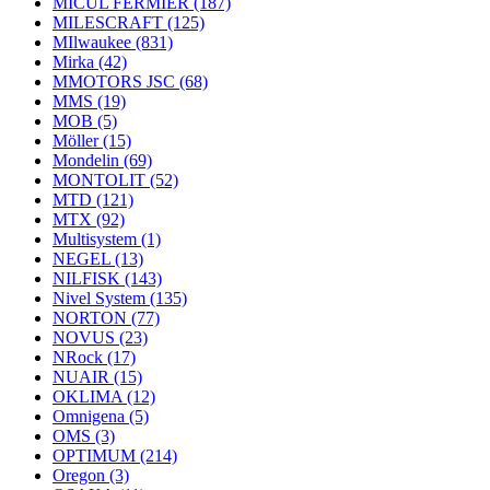
MICUL FERMIER
(187)
MILESCRAFT
(125)
MIlwaukee
(831)
Mirka
(42)
MMOTORS JSC
(68)
MMS
(19)
MOB
(5)
Möller
(15)
Mondelin
(69)
MONTOLIT
(52)
MTD
(121)
MTX
(92)
Multisystem
(1)
NEGEL
(13)
NILFISK
(143)
Nivel System
(135)
NORTON
(77)
NOVUS
(23)
NRock
(17)
NUAIR
(15)
OKLIMA
(12)
Omnigena
(5)
OMS
(3)
OPTIMUM
(214)
Oregon
(3)