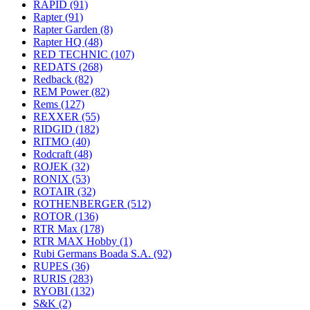
RAPID
(91)
Rapter
(91)
Rapter Garden
(8)
Rapter HQ
(48)
RED TECHNIC
(107)
REDATS
(268)
Redback
(82)
REM Power
(82)
Rems
(127)
REXXER
(55)
RIDGID
(182)
RITMO
(40)
Rodcraft
(48)
ROJEK
(32)
RONIX
(53)
ROTAIR
(32)
ROTHENBERGER
(512)
ROTOR
(136)
RTR Max
(178)
RTR MAX Hobby
(1)
Rubi Germans Boada S.A.
(92)
RUPES
(36)
RURIS
(283)
RYOBI
(132)
S&K
(2)