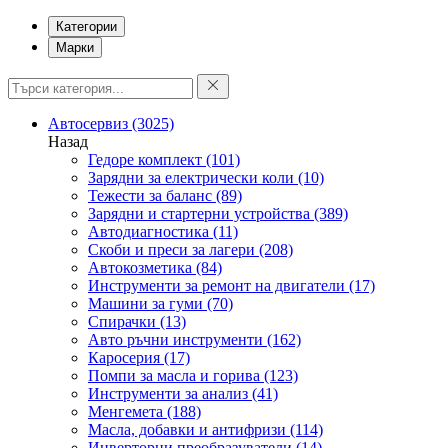
Категории
Марки
Автосервиз
(3025)
Назад
Гедоре комплект
(101)
Зарядни за електрически коли
(10)
Тежести за баланс
(89)
Зарядни и стартерни устройства
(389)
Автодиагностика
(11)
Скоби и преси за лагери
(208)
Автокозметика
(84)
Инструменти за ремонт на двигатели
(17)
Машини за гуми
(70)
Спирачки
(13)
Авто ръчни инструменти
(162)
Каросерия
(17)
Помпи за масла и горива
(123)
Инструменти за анализ
(41)
Менгемета
(188)
Масла, добавки и антифризи
(114)
Инверторни преобразуватели
(14)