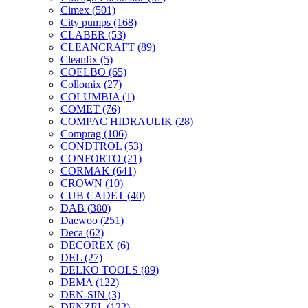
Cimex
(501)
City pumps
(168)
CLABER
(53)
CLEANCRAFT
(89)
Cleanfix
(5)
COELBO
(65)
Collomix
(27)
COLUMBIA
(1)
COMET
(76)
COMPAC HIDRAULIK
(28)
Comprag
(106)
CONDTROL
(53)
CONFORTO
(21)
CORMAK
(641)
CROWN
(10)
CUB CADET
(40)
DAB
(380)
Daewoo
(251)
Deca
(62)
DECOREX
(6)
DEL
(27)
DELKO TOOLS
(89)
DEMA
(122)
DEN-SIN
(3)
DENZEL
(122)