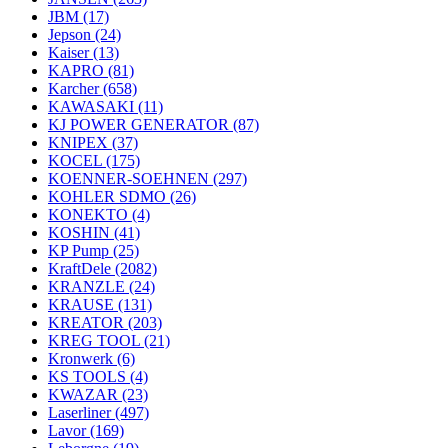
JBM
(17)
Jepson
(24)
Kaiser
(13)
KAPRO
(81)
Karcher
(658)
KAWASAKI
(11)
KJ POWER GENERATOR
(87)
KNIPEX
(37)
KOCEL
(175)
KOENNER-SOEHNEN
(297)
KOHLER SDMO
(26)
KONEKTO
(4)
KOSHIN
(41)
KP Pump
(25)
KraftDele
(2082)
KRANZLE
(24)
KRAUSE
(131)
KREATOR
(203)
KREG TOOL
(21)
Kronwerk
(6)
KS TOOLS
(4)
KWAZAR
(23)
Laserliner
(497)
Lavor
(169)