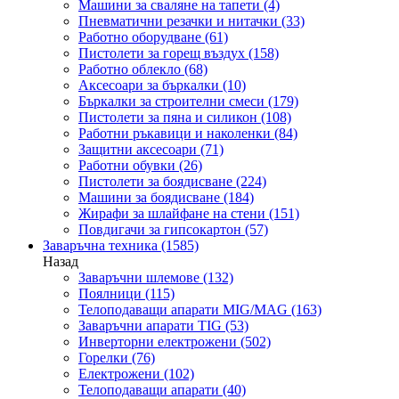
Машини за сваляне на тапети
(4)
Пневматични резачки и нитачки
(33)
Работно оборудване
(61)
Пистолети за горещ въздух
(158)
Работно облекло
(68)
Аксесоари за бъркалки
(10)
Бъркалки за строителни смеси
(179)
Пистолети за пяна и силикон
(108)
Работни ръкавици и наколенки
(84)
Защитни аксесоари
(71)
Работни обувки
(26)
Пистолети за боядисване
(224)
Машини за боядисване
(184)
Жирафи за шлайфане на стени
(151)
Повдигачи за гипсокартон
(57)
Заваръчна техника
(1585)
Назад
Заваръчни шлемове
(132)
Поялници
(115)
Телоподаващи апарати MIG/MAG
(163)
Заваръчни апарати TIG
(53)
Инверторни електрожени
(502)
Горелки
(76)
Електрожени
(102)
Телоподаващи апарати
(40)