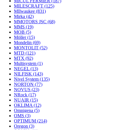
MICUL FERMIER
(187)
MILESCRAFT
(125)
MIlwaukee
(831)
Mirka
(42)
MMOTORS JSC
(68)
MMS
(19)
MOB
(5)
Möller
(15)
Mondelin
(69)
MONTOLIT
(52)
MTD
(121)
MTX
(92)
Multisystem
(1)
NEGEL
(13)
NILFISK
(143)
Nivel System
(135)
NORTON
(77)
NOVUS
(23)
NRock
(17)
NUAIR
(15)
OKLIMA
(12)
Omnigena
(5)
OMS
(3)
OPTIMUM
(214)
Oregon
(3)