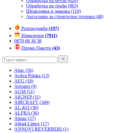
Обработка на бетон
(620)
Обработка на тръби
(863)
Шпакловка и замазка
(119)
Аксесоари за строителна техника
(48)
Разпродажба
(197)
Намаление
(7911)
0878 68 38 38
Промо Пакети
(43)
Abac
(56)
Activa Polska
(13)
AEG
(18)
Aeropro
(9)
AGM
(51)
AIGNEP
(11)
AIRCRAFT
(349)
AL-KO
(30)
ALFRA
(36)
Almaz
(27)
Altrad-Limex
(17)
ANNOVI REVERBERI
(1)