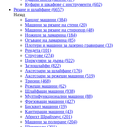
Куфари и шкафове с инструменти
(602)
Рязане и шлайфане
(6657)
Назад
Банциг машини
(384)
Машини за рязане на стени
(20)
Машини за рязане на стиропор
(48)
Ножици за ламарина
(184)
Огъване на ламарина
(85)
Плотери и машини за лазерно гравиране
(33)
Рендета
(101)
Стругове
(274)
Циркуляри за дърва
(922)
Ъглошлайфи
(822)
Аксесоари за шлайфане
(176)
Аксесоари за режещи машини
(519)
Триони
(468)
Режещи машини
(62)
Шлайфащи машини
(938)
Мултифункционални машини
(88)
Фрезоващи машини
(427)
Бисквит машини
(19)
Кантиращи машини
(43)
Абрихт Щрайхмус
(201)
Машини за полиране
(204)
Шмиргели
(201)