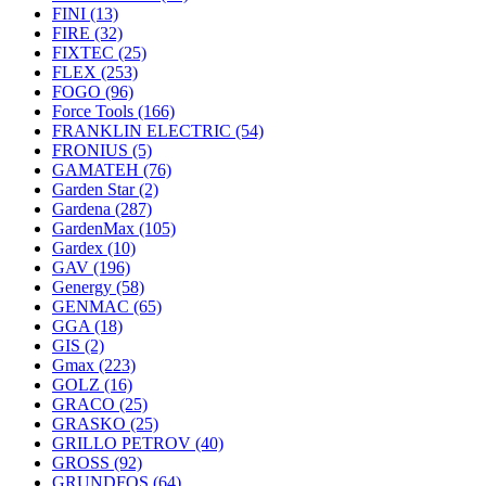
FINI
(13)
FIRE
(32)
FIXTEC
(25)
FLEX
(253)
FOGO
(96)
Force Tools
(166)
FRANKLIN ELECTRIC
(54)
FRONIUS
(5)
GAMATEH
(76)
Garden Star
(2)
Gardena
(287)
GardenMax
(105)
Gardex
(10)
GAV
(196)
Genergy
(58)
GENMAC
(65)
GGA
(18)
GIS
(2)
Gmax
(223)
GOLZ
(16)
GRACO
(25)
GRASKO
(25)
GRILLO PETROV
(40)
GROSS
(92)
GRUNDFOS
(64)