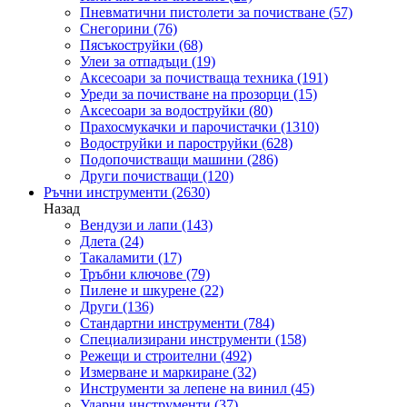
Пневматични пистолети за почистване
(57)
Снегорини
(76)
Пясъкоструйки
(68)
Улеи за отпадъци
(19)
Аксесоари за почистваща техника
(191)
Уреди за почистване на прозорци
(15)
Аксесоари за водоструйки
(80)
Прахосмукачки и парочистачки
(1310)
Водоструйки и пароструйки
(628)
Подопочистващи машини
(286)
Други почистващи
(120)
Ръчни инструменти
(2630)
Назад
Вендузи и лапи
(143)
Длета
(24)
Такаламити
(17)
Тръбни ключове
(79)
Пилене и шкурене
(22)
Други
(136)
Стандартни инструменти
(784)
Специализирани инструменти
(158)
Режещи и строителни
(492)
Измерване и маркиране
(32)
Инструменти за лепене на винил
(45)
Ударни инструменти
(37)