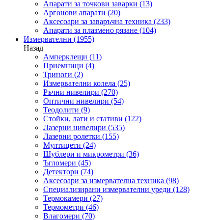
Апарати за точкови заварки
(13)
Аргонови апарати
(20)
Аксесоари за заваръчна техника
(233)
Апарати за плазмено рязане
(104)
Измервателни
(1955)
Назад
Амперклещи
(11)
Приемници
(4)
Триноги
(2)
Измервателни колела
(25)
Ръчни нивелири
(270)
Оптични нивелири
(54)
Теодолити
(9)
Стойки, лати и стативи
(122)
Лазерни нивелири
(535)
Лазерни ролетки
(155)
Мултицети
(24)
Шублери и микрометри
(36)
Ъгломери
(45)
Детектори
(74)
Аксесоари за измервателна техника
(98)
Специализирани измервателни уреди
(128)
Термокамери
(27)
Термометри
(46)
Влагомери
(70)