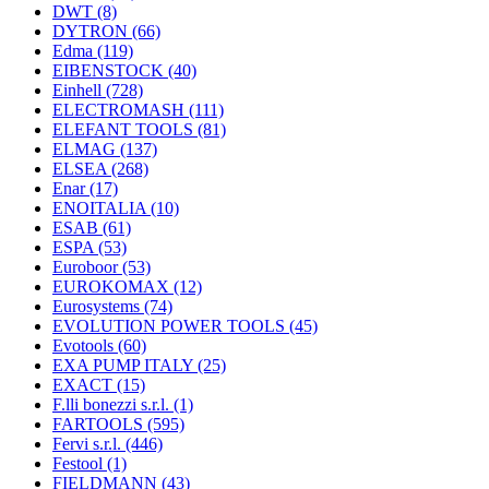
DWT
(8)
DYTRON
(66)
Edma
(119)
EIBENSTOCK
(40)
Einhell
(728)
ELECTROMASH
(111)
ELEFANT TOOLS
(81)
ELMAG
(137)
ELSEA
(268)
Enar
(17)
ENOITALIA
(10)
ESAB
(61)
ESPA
(53)
Euroboor
(53)
EUROKOMAX
(12)
Eurosystems
(74)
EVOLUTION POWER TOOLS
(45)
Evotools
(60)
EXA PUMP ITALY
(25)
EXACT
(15)
F.lli bonezzi s.r.l.
(1)
FARTOOLS
(595)
Fervi s.r.l.
(446)
Festool
(1)
FIELDMANN
(43)