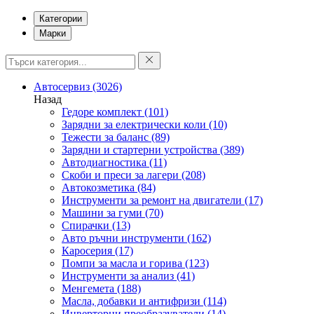
Категории
Марки
Автосервиз
(3026)
Назад
Гедоре комплект
(101)
Зарядни за електрически коли
(10)
Тежести за баланс
(89)
Зарядни и стартерни устройства
(389)
Автодиагностика
(11)
Скоби и преси за лагери
(208)
Автокозметика
(84)
Инструменти за ремонт на двигатели
(17)
Машини за гуми
(70)
Спирачки
(13)
Авто ръчни инструменти
(162)
Каросерия
(17)
Помпи за масла и горива
(123)
Инструменти за анализ
(41)
Менгемета
(188)
Масла, добавки и антифризи
(114)
Инверторни преобразуватели
(14)