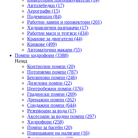
Автолебедки
(17)
Аерографи
(15)
Подемници
(84)
Работни лампи и прожектори
(201)
Хидравлични разпъвачи
(17)
Работни маси и тезгяси
(434)
Кранове за двигатели
(44)
Крикове
(499)
Автоматични макари
(55)
Помпи хидрофори
(3388)
Назад
Контролни помпи
(20)
Потопяеми помпи
(787)
Бензинови помпи
(246)
Дизелови помпи
(22)
Центробежни помпи
(376)
Градински помпи
(269)
Дренажни помпи
(262)
Сондажни помпи
(644)
Резервоари за вода
(17)
Аксесоари за водни помпи
(297)
Хидрофори
(258)
Помпи за басейн
(20)
Повишаване на налягане
(16)