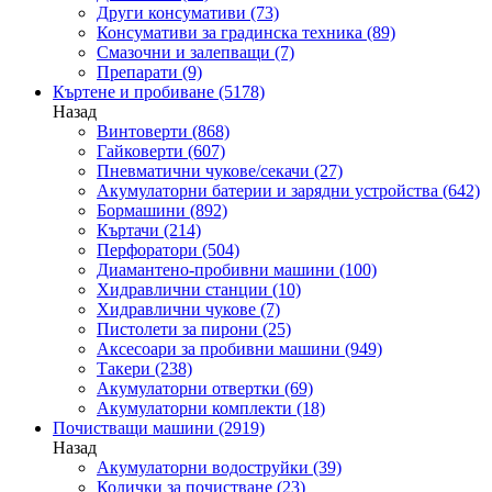
Други консумативи
(73)
Консумативи за градинска техника
(89)
Смазочни и залепващи
(7)
Препарати
(9)
Къртене и пробиване
(5178)
Назад
Винтоверти
(868)
Гайковерти
(607)
Пневматични чукове/секачи
(27)
Акумулаторни батерии и зарядни устройства
(642)
Бормашини
(892)
Къртачи
(214)
Перфоратори
(504)
Диамантено-пробивни машини
(100)
Хидравлични станции
(10)
Хидравлични чукове
(7)
Пистолети за пирони
(25)
Аксесоари за пробивни машини
(949)
Такери
(238)
Акумулаторни отвертки
(69)
Акумулаторни комплекти
(18)
Почистващи машини
(2919)
Назад
Акумулаторни водоструйки
(39)
Колички за почистване
(23)