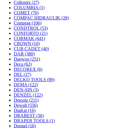
Collomix
(27)
COLUMBIA
(1)
COMET
(76)
COMPAC HIDRAULIK
(28)
Comprag
(106)
CONDTROL
(53)
CONFORTO
(21)
CORMAK
(641)
CROWN
(10)
CUB CADET
(40)
DAB
(380)
Daewoo
(251)
Deca
(62)
DECOREX
(6)
DEL
(27)
DELKO TOOLS
(89)
DEMA
(122)
DEN-SIN
(3)
DENZEL
(122)
Detoolz
(211)
Dewalt
(556)
DiaKat
(16)
DRABEST
(36)
DRAPER TOOLS
(1)
Dremel
(16)