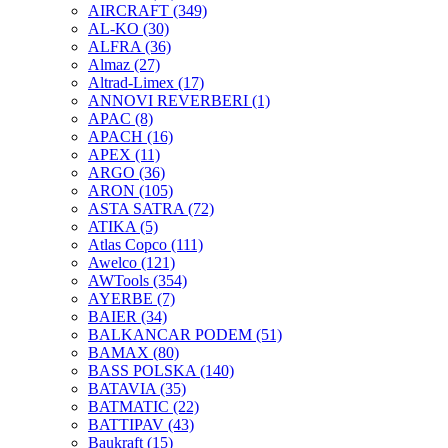
AIRCRAFT
(349)
AL-KO
(30)
ALFRA
(36)
Almaz
(27)
Altrad-Limex
(17)
ANNOVI REVERBERI
(1)
APAC
(8)
APACH
(16)
APEX
(11)
ARGO
(36)
ARON
(105)
ASTA SATRA
(72)
ATIKA
(5)
Atlas Copco
(111)
Awelco
(121)
AWTools
(354)
AYERBE
(7)
BAIER
(34)
BALKANCAR PODEM
(51)
BAMAX
(80)
BASS POLSKA
(140)
BATAVIA
(35)
BATMATIC
(22)
BATTIPAV
(43)
Baukraft
(15)