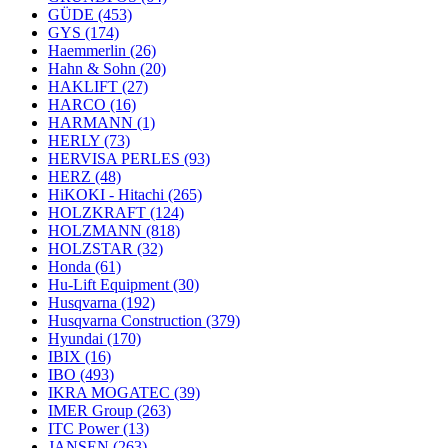
GÜDE
(453)
GYS
(174)
Haemmerlin
(26)
Hahn & Sohn
(20)
HAKLIFT
(27)
HARCO
(16)
HARMANN
(1)
HERLY
(73)
HERVISA PERLES
(93)
HERZ
(48)
HiKOKI - Hitachi
(265)
HOLZKRAFT
(124)
HOLZMANN
(818)
HOLZSTAR
(32)
Honda
(61)
Hu-Lift Equipment
(30)
Husqvarna
(192)
Husqvarna Construction
(379)
Hyundai
(170)
IBIX
(16)
IBO
(493)
IKRA MOGATEC
(39)
IMER Group
(263)
ITC Power
(13)
JANSEN
(263)