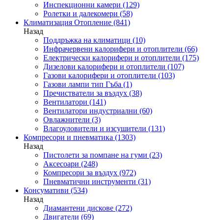
Инспекционни камери
(129)
Ролетки и далекомери
(58)
Климатизация Отопление
(841)
Назад
Поддръжка на климатици
(10)
Инфрачервени калорифери и отоплители
(66)
Електрически калорифери и отоплители
(175)
Дизелови калорифери и отоплители
(107)
Газови калорифери и отоплители
(103)
Газови лампи тип Гъба
(1)
Пречистватели за въздух
(38)
Вентилатори
(141)
Вентилатори индустриални
(60)
Овлажнители
(3)
Влагоуловители и изсушители
(131)
Компресори и пневматика
(1303)
Назад
Пистолети за помпане на гуми
(23)
Аксесоари
(248)
Компресори за въздух
(972)
Пневматични инструменти
(31)
Консумативи
(534)
Назад
Диамантени дискове
(272)
Двигатели
(69)