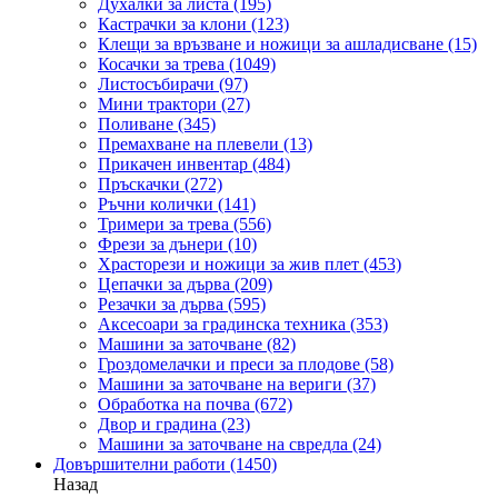
Духалки за листа
(195)
Кастрачки за клони
(123)
Клещи за връзване и ножици за ашладисване
(15)
Косачки за трева
(1049)
Листосъбирачи
(97)
Мини трактори
(27)
Поливане
(345)
Премахване на плевели
(13)
Прикачен инвентар
(484)
Пръскачки
(272)
Ръчни колички
(141)
Тримери за трева
(556)
Фрези за дънери
(10)
Храсторези и ножици за жив плет
(453)
Цепачки за дърва
(209)
Резачки за дърва
(595)
Аксесоари за градинска техника
(353)
Машини за заточване
(82)
Гроздомелачки и преси за плодове
(58)
Машини за заточване на вериги
(37)
Обработка на почва
(672)
Двор и градина
(23)
Машини за заточване на свредла
(24)
Довършителни работи
(1450)
Назад