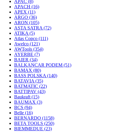
APAC
(8)
APACH
(16)
APEX
(11)
ARGO
(36)
ARON
(105)
ASTA SATRA
(72)
ATIKA
(5)
Atlas Copco
(111)
Awelco
(121)
AWTools
(354)
AYERBE
(7)
BAIER
(34)
BALKANCAR PODEM
(51)
BAMAX
(80)
BASS POLSKA
(140)
BATAVIA
(35)
BATMATIC
(22)
BATTIPAV
(43)
Baukraft
(15)
BAUMAX
(3)
BCS
(94)
Belle
(16)
BERNARDO
(1158)
BETA TOOLS
(250)
BIEMMEDUE
(23)