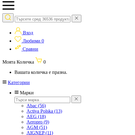
Вход
Любими
0
Сравни
Моята Количка
0
Вашата количка е празна.
Категории
Марки
Abac
(56)
Activa Polska
(13)
AEG
(18)
Aeropro
(9)
AGM
(51)
AIGNEP
(11)