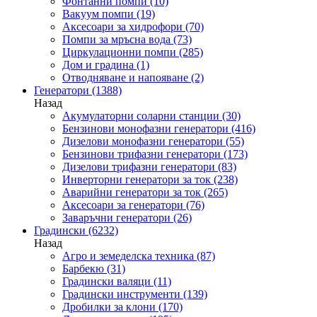
Фонтанни помпи
(10)
Вакуум помпи
(19)
Аксесоари за хидрофори
(70)
Помпи за мръсна вода
(73)
Циркулационни помпи
(285)
Дом и градина
(1)
Отводняване и напояване
(2)
Генератори
(1388)
Назад
Акумулаторни соларни станции
(30)
Бензинови монофазни генератори
(416)
Дизелови монофазни генератори
(55)
Бензинови трифазни генератори
(173)
Дизелови трифазни генератори
(83)
Инверторни генератори за ток
(238)
Аварийни генератори за ток
(265)
Аксесоари за генератори
(76)
Заваръчни генератори
(26)
Градински
(6232)
Назад
Агро и земеделска техника
(87)
Барбекю
(31)
Градински валяци
(11)
Градински инструменти
(139)
Дробилки за клони
(170)