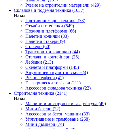
Рязане на строителни материали
(429)
Складова и подемна техника
(1637)
Назад
Противопожарна техника
(33)
Стълби и степенки
(549)
Ножични платформи
(66)
Палетни колички
(83)
Палетни стакери
(9)
Стакери
(60)
Транспортни колички
(244)
Стелажи и контейнери
(26)
Лебедки
(213)
Скелета и платформи
(145)
Алуминиеви кули тип скеле
(4)
Ръчни телфери
(41)
Електрически телфери
(111)
Аксесоари складова техника
(22)
Строителна техника
(2141)
Назад
Машини и инструменти за арматура
(49)
Мини багери
(22)
Аксесоари за бетон машини
(33)
Уплътняване и трамбоване
(268)
Мини дъмпери
(74)