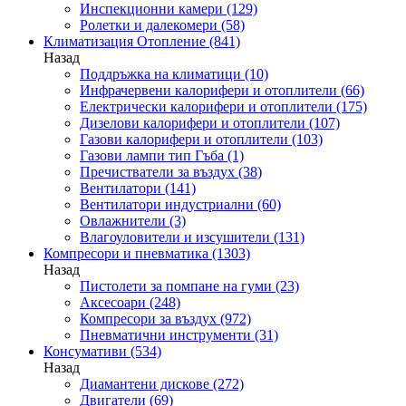
Инспекционни камери
(129)
Ролетки и далекомери
(58)
Климатизация Отопление
(841)
Назад
Поддръжка на климатици
(10)
Инфрачервени калорифери и отоплители
(66)
Електрически калорифери и отоплители
(175)
Дизелови калорифери и отоплители
(107)
Газови калорифери и отоплители
(103)
Газови лампи тип Гъба
(1)
Пречистватели за въздух
(38)
Вентилатори
(141)
Вентилатори индустриални
(60)
Овлажнители
(3)
Влагоуловители и изсушители
(131)
Компресори и пневматика
(1303)
Назад
Пистолети за помпане на гуми
(23)
Аксесоари
(248)
Компресори за въздух
(972)
Пневматични инструменти
(31)
Консумативи
(534)
Назад
Диамантени дискове
(272)
Двигатели
(69)