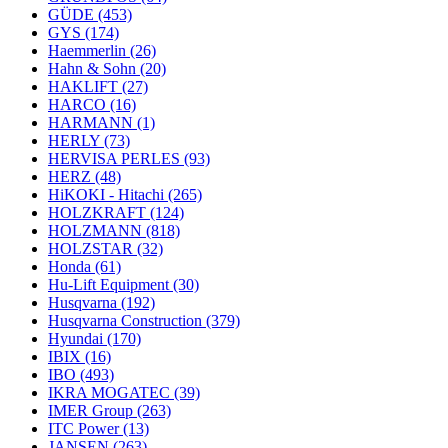
GÜDE
(453)
GYS
(174)
Haemmerlin
(26)
Hahn & Sohn
(20)
HAKLIFT
(27)
HARCO
(16)
HARMANN
(1)
HERLY
(73)
HERVISA PERLES
(93)
HERZ
(48)
HiKOKI - Hitachi
(265)
HOLZKRAFT
(124)
HOLZMANN
(818)
HOLZSTAR
(32)
Honda
(61)
Hu-Lift Equipment
(30)
Husqvarna
(192)
Husqvarna Construction
(379)
Hyundai
(170)
IBIX
(16)
IBO
(493)
IKRA MOGATEC
(39)
IMER Group
(263)
ITC Power
(13)
JANSEN
(263)