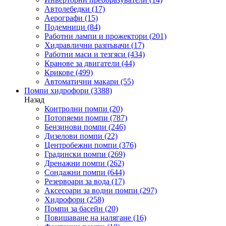
Автолебедки
(17)
Аерографи
(15)
Подемници
(84)
Работни лампи и прожектори
(201)
Хидравлични разпъвачи
(17)
Работни маси и тезгяси
(434)
Кранове за двигатели
(44)
Крикове
(499)
Автоматични макари
(55)
Помпи хидрофори
(3388)
Назад
Контролни помпи
(20)
Потопяеми помпи
(787)
Бензинови помпи
(246)
Дизелови помпи
(22)
Центробежни помпи
(376)
Градински помпи
(269)
Дренажни помпи
(262)
Сондажни помпи
(644)
Резервоари за вода
(17)
Аксесоари за водни помпи
(297)
Хидрофори
(258)
Помпи за басейн
(20)
Повишаване на налягане
(16)