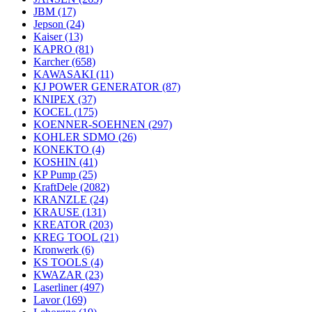
JBM
(17)
Jepson
(24)
Kaiser
(13)
KAPRO
(81)
Karcher
(658)
KAWASAKI
(11)
KJ POWER GENERATOR
(87)
KNIPEX
(37)
KOCEL
(175)
KOENNER-SOEHNEN
(297)
KOHLER SDMO
(26)
KONEKTO
(4)
KOSHIN
(41)
KP Pump
(25)
KraftDele
(2082)
KRANZLE
(24)
KRAUSE
(131)
KREATOR
(203)
KREG TOOL
(21)
Kronwerk
(6)
KS TOOLS
(4)
KWAZAR
(23)
Laserliner
(497)
Lavor
(169)