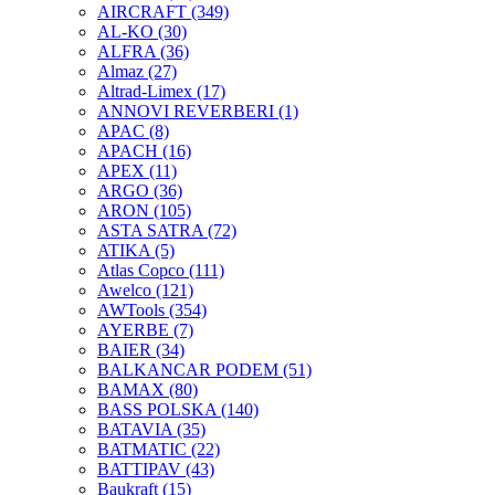
AIRCRAFT
(349)
AL-KO
(30)
ALFRA
(36)
Almaz
(27)
Altrad-Limex
(17)
ANNOVI REVERBERI
(1)
APAC
(8)
APACH
(16)
APEX
(11)
ARGO
(36)
ARON
(105)
ASTA SATRA
(72)
ATIKA
(5)
Atlas Copco
(111)
Awelco
(121)
AWTools
(354)
AYERBE
(7)
BAIER
(34)
BALKANCAR PODEM
(51)
BAMAX
(80)
BASS POLSKA
(140)
BATAVIA
(35)
BATMATIC
(22)
BATTIPAV
(43)
Baukraft
(15)