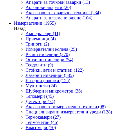
Апарати за точкови заварки
(13)
Аргонови апарати
(20)
Аксесоари за заваръчна техника
(234)
Апарати за плазмено рязане
(104)
Измервателни
(1955)
Назад
Амперклещи
(11)
Приемници
(4)
Триноги
(2)
Измервателни колела
(25)
Ръчни нивелири
(270)
Оптични нивелири
(54)
Теодолити
(9)
Стойки, лати и стативи
(122)
Лазерни нивелири
(535)
Лазерни ролетки
(155)
Мултицети
(24)
Шублери и микрометри
(36)
Ъгломери
(45)
Детектори
(74)
Аксесоари за измервателна техника
(98)
Специализирани измервателни уреди
(128)
Термокамери
(27)
Термометри
(46)
Влагомери
(70)