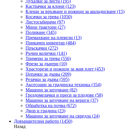
Духалки за листа
(195)
Кастрачки за клони
(123)
Клещи за връзване и ножици за ашладисване
(15)
Косачки за трева
(1050)
Листосъбирачи
(97)
Мини трактори
(27)
Поливане
(345)
Премахване на плевели
(13)
Прикачен инвентар
(484)
Пръскачки
(272)
Ръчни колички
(141)
Тримери за трева
(556)
Фрези за дънери
(10)
Храсторези и ножици за жив плет
(453)
Цепачки за дърва
(209)
Резачки за дърва
(595)
Аксесоари за градинска техника
(354)
Машини за заточване
(82)
Гроздомелачки и преси за плодове
(58)
Машини за заточване на вериги
(37)
Обработка на почва
(672)
Двор и градина
(23)
Машини за заточване на свредла
(24)
Довършителни работи
(1450)
Назад