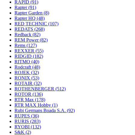
RAPID
(91)
Rapter
(91)
Rapter Garden
(8)
Rapter HQ
(48)
RED TECHNIC
(107)
REDATS
(268)
Redback
(82)
REM Power
(82)
Rems
(127)
REXXER
(55)
RIDGID
(182)
RITMO
(40)
Rodcraft
(48)
ROJEK
(32)
RONIX
(53)
ROTAIR
(32)
ROTHENBERGER
(512)
ROTOR
(136)
RTR Max
(178)
RTR MAX Hobby
(1)
Rubi Germans Boada S.A.
(92)
RUPES
(36)
RURIS
(283)
RYOBI
(132)
S&K
(2)