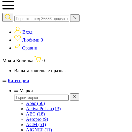
Вход
Любими
0
Сравни
Моята Количка
0
Вашата количка е празна.
Категории
Марки
Abac
(56)
Activa Polska
(13)
AEG
(18)
Aeropro
(9)
AGM
(51)
AIGNEP
(11)