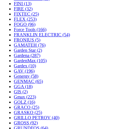
FINI
(13)
FIRE
(32)
FIXTEC
(25)
FLEX
(253)
FOGO
(96)
Force Tools
(166)
FRANKLIN ELECTRIC
(54)
FRONIUS
(5)
GAMATEH
(76)
Garden Star
(2)
Gardena
(287)
GardenMax
(105)
Gardex
(10)
GAV
(196)
Genergy
(58)
GENMAC
(65)
GGA
(18)
GIS
(2)
Gmax
(223)
GOLZ
(16)
GRACO
(25)
GRASKO
(25)
GRILLO PETROV
(40)
GROSS
(92)
GRUNDFOS
(64)