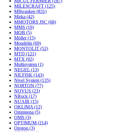
MICUL FERMIER
(187)
MILESCRAFT
(125)
MIlwaukee
(831)
Mirka
(42)
MMOTORS JSC
(68)
MMS
(19)
MOB
(5)
Möller
(15)
Mondelin
(69)
MONTOLIT
(52)
MTD
(121)
MTX
(92)
Multisystem
(1)
NEGEL
(13)
NILFISK
(143)
Nivel System
(135)
NORTON
(77)
NOVUS
(23)
NRock
(17)
NUAIR
(15)
OKLIMA
(12)
Omnigena
(5)
OMS
(3)
OPTIMUM
(214)
Oregon
(3)