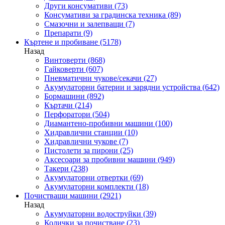
Други консумативи
(73)
Консумативи за градинска техника
(89)
Смазочни и залепващи
(7)
Препарати
(9)
Къртене и пробиване
(5178)
Назад
Винтоверти
(868)
Гайковерти
(607)
Пневматични чукове/секачи
(27)
Акумулаторни батерии и зарядни устройства
(642)
Бормашини
(892)
Къртачи
(214)
Перфоратори
(504)
Диамантено-пробивни машини
(100)
Хидравлични станции
(10)
Хидравлични чукове
(7)
Пистолети за пирони
(25)
Аксесоари за пробивни машини
(949)
Такери
(238)
Акумулаторни отвертки
(69)
Акумулаторни комплекти
(18)
Почистващи машини
(2921)
Назад
Акумулаторни водоструйки
(39)
Колички за почистване
(23)