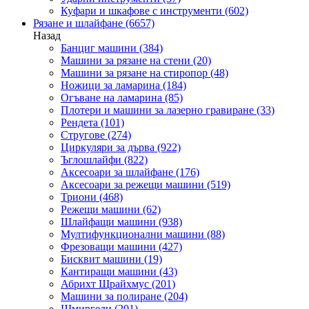
Куфари и шкафове с инструменти
(602)
Рязане и шлайфане
(6657)
Назад
Банциг машини
(384)
Машини за рязане на стени
(20)
Машини за рязане на стиропор
(48)
Ножици за ламарина
(184)
Огъване на ламарина
(85)
Плотери и машини за лазерно гравиране
(33)
Рендета
(101)
Стругове
(274)
Циркуляри за дърва
(922)
Ъглошлайфи
(822)
Аксесоари за шлайфане
(176)
Аксесоари за режещи машини
(519)
Триони
(468)
Режещи машини
(62)
Шлайфащи машини
(938)
Мултифункционални машини
(88)
Фрезоващи машини
(427)
Бисквит машини
(19)
Кантиращи машини
(43)
Абрихт Щрайхмус
(201)
Машини за полиране
(204)
Шмиргели
(201)