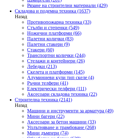
Рязане на строителни материали
(429)
Складова и подемна техника
(1637)
Назад
Противопожарна техника
(33)
Стълби и степенки
(549)
Ножични платформи
(66)
Палетни колички
(83)
Палетни стакери
(9)
Стакери
(60)
Транспортни колички
(244)
Стелажи и контейнери
(26)
Лебедки
(213)
Скелета и платформи
(145)
Алуминиеви кули тип скеле
(4)
Ръчни телфери
(41)
Електрически телфери
(111)
Аксесоари складова техника
(22)
Строителна техника
(2141)
Назад
Машини и инструменти за арматура
(49)
Мини багери
(22)
Аксесоари за бетон машини
(33)
Уплътняване и трамбоване
(268)
Мини дъмпери
(74)