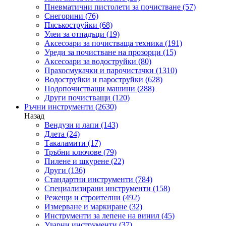
Пневматични пистолети за почистване
(57)
Снегорини
(76)
Пясъкоструйки
(68)
Улеи за отпадъци
(19)
Аксесоари за почистваща техника
(191)
Уреди за почистване на прозорци
(15)
Аксесоари за водоструйки
(80)
Прахосмукачки и парочистачки
(1310)
Водоструйки и пароструйки
(628)
Подопочистващи машини
(288)
Други почистващи
(120)
Ръчни инструменти
(2630)
Назад
Вендузи и лапи
(143)
Длета
(24)
Такаламити
(17)
Тръбни ключове
(79)
Пилене и шкурене
(22)
Други
(136)
Стандартни инструменти
(784)
Специализирани инструменти
(158)
Режещи и строителни
(492)
Измерване и маркиране
(32)
Инструменти за лепене на винил
(45)
Ударни инструменти
(37)