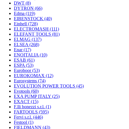
DWT
(8)
DYTRON
(66)
Edma
(119)
EIBENSTOCK
(40)
Einhell
(728)
ELECTROMASH
(111)
ELEFANT TOOLS
(81)
ELMAG
(137)
ELSEA
(268)
Enar
(17)
ENOITALIA
(10)
ESAB
(61)
ESPA
(53)
Euroboor
(53)
EUROKOMAX
(12)
Eurosystems
(74)
EVOLUTION POWER TOOLS
(45)
Evotools
(60)
EXA PUMP ITALY
(25)
EXACT
(15)
F.lli bonezzi s.r.l.
(1)
FARTOOLS
(595)
Fervi s.r.l.
(446)
Festool
(1)
FIELDMANN
(43)