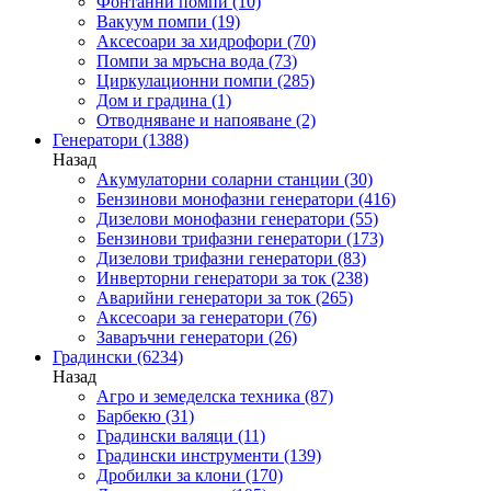
Фонтанни помпи
(10)
Вакуум помпи
(19)
Аксесоари за хидрофори
(70)
Помпи за мръсна вода
(73)
Циркулационни помпи
(285)
Дом и градина
(1)
Отводняване и напояване
(2)
Генератори
(1388)
Назад
Акумулаторни соларни станции
(30)
Бензинови монофазни генератори
(416)
Дизелови монофазни генератори
(55)
Бензинови трифазни генератори
(173)
Дизелови трифазни генератори
(83)
Инверторни генератори за ток
(238)
Аварийни генератори за ток
(265)
Аксесоари за генератори
(76)
Заваръчни генератори
(26)
Градински
(6234)
Назад
Агро и земеделска техника
(87)
Барбекю
(31)
Градински валяци
(11)
Градински инструменти
(139)
Дробилки за клони
(170)