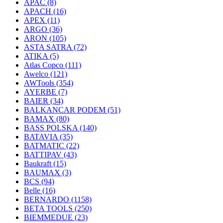
APAC
(8)
APACH
(16)
APEX
(11)
ARGO
(36)
ARON
(105)
ASTA SATRA
(72)
ATIKA
(5)
Atlas Copco
(111)
Awelco
(121)
AWTools
(354)
AYERBE
(7)
BAIER
(34)
BALKANCAR PODEM
(51)
BAMAX
(80)
BASS POLSKA
(140)
BATAVIA
(35)
BATMATIC
(22)
BATTIPAV
(43)
Baukraft
(15)
BAUMAX
(3)
BCS
(94)
Belle
(16)
BERNARDO
(1158)
BETA TOOLS
(250)
BIEMMEDUE
(23)