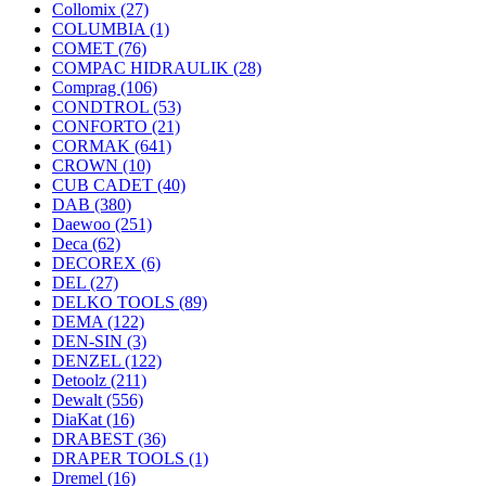
Collomix
(27)
COLUMBIA
(1)
COMET
(76)
COMPAC HIDRAULIK
(28)
Comprag
(106)
CONDTROL
(53)
CONFORTO
(21)
CORMAK
(641)
CROWN
(10)
CUB CADET
(40)
DAB
(380)
Daewoo
(251)
Deca
(62)
DECOREX
(6)
DEL
(27)
DELKO TOOLS
(89)
DEMA
(122)
DEN-SIN
(3)
DENZEL
(122)
Detoolz
(211)
Dewalt
(556)
DiaKat
(16)
DRABEST
(36)
DRAPER TOOLS
(1)
Dremel
(16)