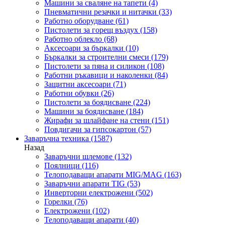
Машини за сваляне на тапети
(4)
Пневматични резачки и нитачки
(33)
Работно оборудване
(61)
Пистолети за горещ въздух
(158)
Работно облекло
(68)
Аксесоари за бъркалки
(10)
Бъркалки за строителни смеси
(179)
Пистолети за пяна и силикон
(108)
Работни ръкавици и наколенки
(84)
Защитни аксесоари
(71)
Работни обувки
(26)
Пистолети за боядисване
(224)
Машини за боядисване
(184)
Жирафи за шлайфане на стени
(151)
Повдигачи за гипсокартон
(57)
Заваръчна техника
(1587)
Назад
Заваръчни шлемове
(132)
Поялници
(116)
Телоподаващи апарати MIG/MAG
(163)
Заваръчни апарати TIG
(53)
Инверторни електрожени
(502)
Горелки
(76)
Електрожени
(102)
Телоподаващи апарати
(40)