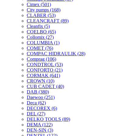
Cimex
(501)
City pumps
(168)
CLABER
(53)
CLEANCRAFT
(89)
Cleanfix
(5)
COELBO
(65)
Collomix
(27)
COLUMBIA
(1)
COMET
(76)
COMPAC HIDRAULIK
(28)
Comprag
(106)
CONDTROL
(53)
CONFORTO
(21)
CORMAK
(641)
CROWN
(10)
CUB CADET
(40)
DAB
(380)
Daewoo
(251)
Deca
(62)
DECOREX
(6)
DEL
(27)
DELKO TOOLS
(89)
DEMA
(122)
DEN-SIN
(3)
DENZEL
(122)