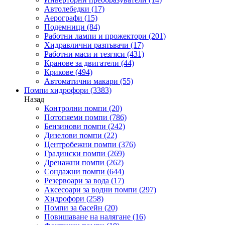
Автолебедки
(17)
Аерографи
(15)
Подемници
(84)
Работни лампи и прожектори
(201)
Хидравлични разпъвачи
(17)
Работни маси и тезгяси
(431)
Кранове за двигатели
(44)
Крикове
(494)
Автоматични макари
(55)
Помпи хидрофори
(3383)
Назад
Контролни помпи
(20)
Потопяеми помпи
(786)
Бензинови помпи
(242)
Дизелови помпи
(22)
Центробежни помпи
(376)
Градински помпи
(269)
Дренажни помпи
(262)
Сондажни помпи
(644)
Резервоари за вода
(17)
Аксесоари за водни помпи
(297)
Хидрофори
(258)
Помпи за басейн
(20)
Повишаване на налягане
(16)