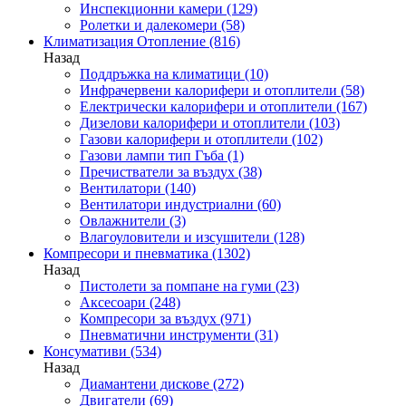
Инспекционни камери
(129)
Ролетки и далекомери
(58)
Климатизация Отопление
(816)
Назад
Поддръжка на климатици
(10)
Инфрачервени калорифери и отоплители
(58)
Електрически калорифери и отоплители
(167)
Дизелови калорифери и отоплители
(103)
Газови калорифери и отоплители
(102)
Газови лампи тип Гъба
(1)
Пречистватели за въздух
(38)
Вентилатори
(140)
Вентилатори индустриални
(60)
Овлажнители
(3)
Влагоуловители и изсушители
(128)
Компресори и пневматика
(1302)
Назад
Пистолети за помпане на гуми
(23)
Аксесоари
(248)
Компресори за въздух
(971)
Пневматични инструменти
(31)
Консумативи
(534)
Назад
Диамантени дискове
(272)
Двигатели
(69)