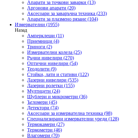
Апарати за точкови заварки
(13)
Аргонови апарати
(20)
Аксесоари за заваръчна техника
(233)
Апарати за плазмено рязане
(104)
Измервателни
(1955)
Назад
Амперклещи
(11)
Приемници
(4)
Триноги
(2)
Измервателни колела
(25)
Ръчни нивелири
(270)
Оптични нивелири
(54)
Теодолити
(9)
Стойки, лати и стативи
(122)
Лазерни нивелири
(535)
Лазерни ролетки
(155)
Мултицети
(24)
Шублери и микрометри
(36)
Ъгломери
(45)
Детектори
(74)
Аксесоари за измервателна техника
(98)
Специализирани измервателни уреди
(128)
Термокамери
(27)
Термометри
(46)
Влагомери
(70)