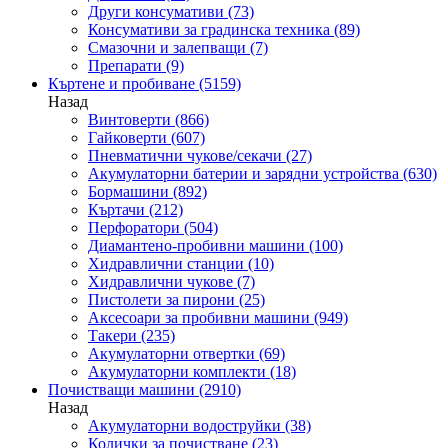
Други консумативи
(73)
Консумативи за градинска техника
(89)
Смазочни и залепващи
(7)
Препарати
(9)
Къртене и пробиване
(5159)
Назад
Винтоверти
(866)
Гайковерти
(607)
Пневматични чукове/секачи
(27)
Акумулаторни батерии и зарядни устройства
(630)
Бормашини
(892)
Къртачи
(212)
Перфоратори
(504)
Диамантено-пробивни машини
(100)
Хидравлични станции
(10)
Хидравлични чукове
(7)
Пистолети за пирони
(25)
Аксесоари за пробивни машини
(949)
Такери
(235)
Акумулаторни отвертки
(69)
Акумулаторни комплекти
(18)
Почистващи машини
(2910)
Назад
Акумулаторни водоструйки
(38)
Колички за почистване
(23)