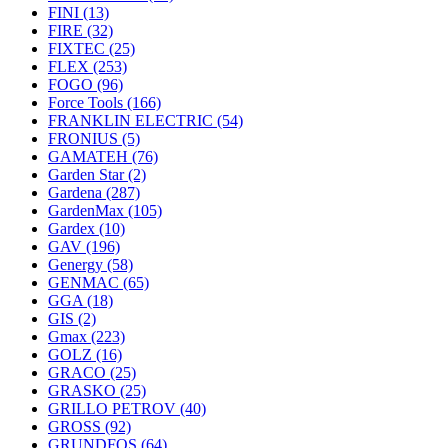
FINI
(13)
FIRE
(32)
FIXTEC
(25)
FLEX
(253)
FOGO
(96)
Force Tools
(166)
FRANKLIN ELECTRIC
(54)
FRONIUS
(5)
GAMATEH
(76)
Garden Star
(2)
Gardena
(287)
GardenMax
(105)
Gardex
(10)
GAV
(196)
Genergy
(58)
GENMAC
(65)
GGA
(18)
GIS
(2)
Gmax
(223)
GOLZ
(16)
GRACO
(25)
GRASKO
(25)
GRILLO PETROV
(40)
GROSS
(92)
GRUNDFOS
(64)