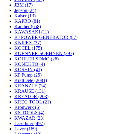
JBM
(17)
Jepson
(24)
Kaiser
(13)
KAPRO
(81)
Karcher
(658)
KAWASAKI
(11)
KJ POWER GENERATOR
(87)
KNIPEX
(37)
KOCEL
(175)
KOENNER-SOEHNEN
(297)
KOHLER SDMO
(26)
KONEKTO
(4)
KOSHIN
(41)
KP Pump
(25)
KraftDele
(2081)
KRANZLE
(24)
KRAUSE
(131)
KREATOR
(203)
KREG TOOL
(21)
Kronwerk
(6)
KS TOOLS
(4)
KWAZAR
(23)
Laserliner
(497)
Lavor
(169)