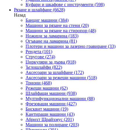
Куфари и шкафове с инструменти
(598)
Рязане и шлайфане
(6628)
Назад
Банциг машини
(384)
Машини за рязане на стени
(20)
Машини за рязане на стиропор
(48)
Ножици за ламарина
(183)
Огъване на ламарина
(81)
Плотери и машини за лазерно гравиране
(33)
Рендета
(101)
Стругове
(274)
Циркуляри за дърва
(918)
Ъглошлайфи
(822)
Аксесоари за шлайфане
(172)
Аксесоари за режещи машини
(518)
Триони
(468)
Режещи машини
(62)
Шлайфащи машини
(938)
Мултифункционални машини
(88)
Фрезоващи машини
(427)
Бисквит машини
(19)
Кантиращи машини
(43)
Абрихт Щрайхмус
(201)
Машини за полиране
(203)
Шмиргели
(201)