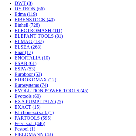
DWT
(8)
DYTRON
(66)
Edma
(119)
EIBENSTOCK
(40)
Einhell
(728)
ELECTROMASH
(111)
ELEFANT TOOLS
(81)
ELMAG
(137)
ELSEA
(268)
Enar
(17)
ENOITALIA
(10)
ESAB
(61)
ESPA
(53)
Euroboor
(53)
EUROKOMAX
(12)
Eurosystems
(74)
EVOLUTION POWER TOOLS
(45)
Evotools
(60)
EXA PUMP ITALY
(25)
EXACT
(15)
F.lli bonezzi s.r.l.
(1)
FARTOOLS
(595)
Fervi s.r.l.
(446)
Festool
(1)
FIELDMANN
(43)