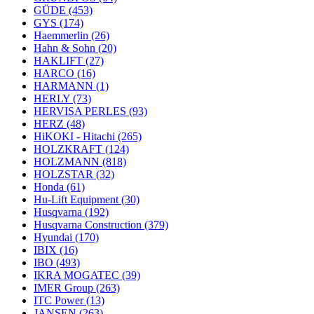
GÜDE
(453)
GYS
(174)
Haemmerlin
(26)
Hahn & Sohn
(20)
HAKLIFT
(27)
HARCO
(16)
HARMANN
(1)
HERLY
(73)
HERVISA PERLES
(93)
HERZ
(48)
HiKOKI - Hitachi
(265)
HOLZKRAFT
(124)
HOLZMANN
(818)
HOLZSTAR
(32)
Honda
(61)
Hu-Lift Equipment
(30)
Husqvarna
(192)
Husqvarna Construction
(379)
Hyundai
(170)
IBIX
(16)
IBO
(493)
IKRA MOGATEC
(39)
IMER Group
(263)
ITC Power
(13)
JANSEN
(263)