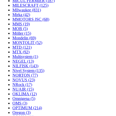
MICUL FERMIER
(187)
MILESCRAFT
(125)
MIlwaukee
(831)
Mirka
(42)
MMOTORS JSC
(68)
MMS
(19)
MOB
(5)
Möller
(15)
Mondelin
(69)
MONTOLIT
(52)
MTD
(121)
MTX
(92)
Multisystem
(1)
NEGEL
(13)
NILFISK
(143)
Nivel System
(135)
NORTON
(77)
NOVUS
(23)
NRock
(17)
NUAIR
(15)
OKLIMA
(12)
Omnigena
(5)
OMS
(3)
OPTIMUM
(214)
Oregon
(3)