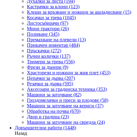
Духалки за листа
(194)
Кастрачки за клони
(123)
Клещи за връзване и ножици за ашладисване
(15)
Косачки за трева
(1045)
Листосъбирачи
(97)
Мини трактори
(26)
Поливане
(345)
Премахване на плевели
(13)
Прикачен инвентар
(484)
Пръскачки
(272)
Ръчни колички
(137)
Тримери за трева
(556)
Фрези за дънери
(9)
Храсторези и ножици за жив плет
(453)
Цепачки за дърва
(207)
Резачки за дърва
(595)
Аксесоари за градинска техника
(353)
Машини за заточване
(82)
Гроздомелачки и преси за плодове
(58)
Машини за заточване на вериги
(37)
Обработка на почва
(670)
Двор и градина
(23)
Машини за заточване на свредла
(24)
Довършителни работи
(1448)
Назад