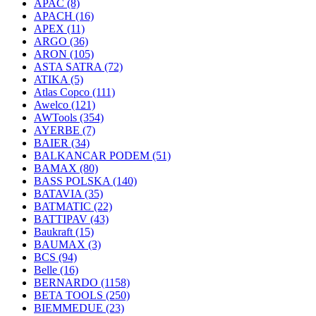
APAC
(8)
APACH
(16)
APEX
(11)
ARGO
(36)
ARON
(105)
ASTA SATRA
(72)
ATIKA
(5)
Atlas Copco
(111)
Awelco
(121)
AWTools
(354)
AYERBE
(7)
BAIER
(34)
BALKANCAR PODEM
(51)
BAMAX
(80)
BASS POLSKA
(140)
BATAVIA
(35)
BATMATIC
(22)
BATTIPAV
(43)
Baukraft
(15)
BAUMAX
(3)
BCS
(94)
Belle
(16)
BERNARDO
(1158)
BETA TOOLS
(250)
BIEMMEDUE
(23)