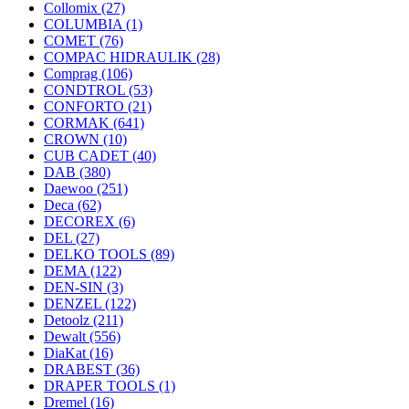
Collomix
(27)
COLUMBIA
(1)
COMET
(76)
COMPAC HIDRAULIK
(28)
Comprag
(106)
CONDTROL
(53)
CONFORTO
(21)
CORMAK
(641)
CROWN
(10)
CUB CADET
(40)
DAB
(380)
Daewoo
(251)
Deca
(62)
DECOREX
(6)
DEL
(27)
DELKO TOOLS
(89)
DEMA
(122)
DEN-SIN
(3)
DENZEL
(122)
Detoolz
(211)
Dewalt
(556)
DiaKat
(16)
DRABEST
(36)
DRAPER TOOLS
(1)
Dremel
(16)