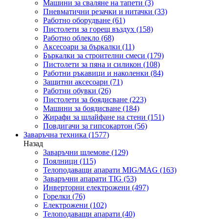
Машини за сваляне на тапети
(3)
Пневматични резачки и нитачки
(33)
Работно оборудване
(61)
Пистолети за горещ въздух
(158)
Работно облекло
(68)
Аксесоари за бъркалки
(11)
Бъркалки за строителни смеси
(179)
Пистолети за пяна и силикон
(108)
Работни ръкавици и наколенки
(84)
Защитни аксесоари
(71)
Работни обувки
(26)
Пистолети за боядисване
(223)
Машини за боядисване
(184)
Жирафи за шлайфане на стени
(151)
Повдигачи за гипсокартон
(56)
Заваръчна техника
(1577)
Назад
Заваръчни шлемове
(129)
Поялници
(115)
Телоподаващи апарати MIG/MAG
(163)
Заваръчни апарати TIG
(53)
Инверторни електрожени
(497)
Горелки
(76)
Електрожени
(102)
Телоподаващи апарати
(40)