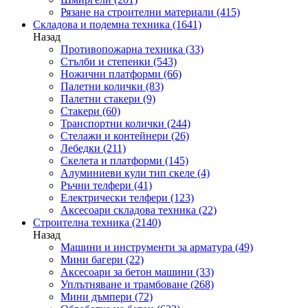
Рязане на строителни материали
(415)
Складова и подемна техника
(1641)
Назад
Противопожарна техника
(33)
Стълби и степенки
(543)
Ножични платформи
(66)
Палетни колички
(83)
Палетни стакери
(9)
Стакери
(60)
Транспортни колички
(244)
Стелажи и контейнери
(26)
Лебедки
(211)
Скелета и платформи
(145)
Алуминиеви кули тип скеле
(4)
Ръчни телфери
(41)
Електрически телфери
(123)
Аксесоари складова техника
(22)
Строителна техника
(2140)
Назад
Машини и инструменти за арматура
(49)
Мини багери
(22)
Аксесоари за бетон машини
(33)
Уплътняване и трамбоване
(268)
Мини дъмпери
(72)