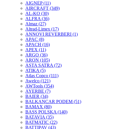
AIGNEP
(11)
AIRCRAFT
(349)
AL-KO
(30)
ALFRA
(36)
Almaz
(27)
Altrad-Limex
(17)
ANNOVI REVERBERI
(1)
APAC
(8)
APACH
(16)
APEX
(11)
ARGO
(36)
ARON
(105)
ASTA SATRA
(72)
ATIKA
(5)
Atlas Copco
(111)
Awelco
(121)
AWTools
(354)
AYERBE
(7)
BAIER
(34)
BALKANCAR PODEM
(51)
BAMAX
(80)
BASS POLSKA
(140)
BATAVIA
(35)
BATMATIC
(22)
BATTIPAV
(43)