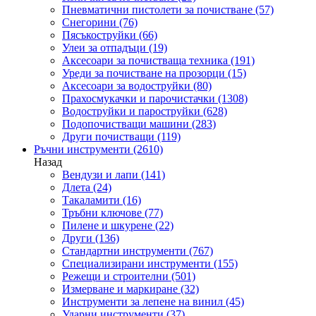
Пневматични пистолети за почистване
(57)
Снегорини
(76)
Пясъкоструйки
(66)
Улеи за отпадъци
(19)
Аксесоари за почистваща техника
(191)
Уреди за почистване на прозорци
(15)
Аксесоари за водоструйки
(80)
Прахосмукачки и парочистачки
(1308)
Водоструйки и пароструйки
(628)
Подопочистващи машини
(283)
Други почистващи
(119)
Ръчни инструменти
(2610)
Назад
Вендузи и лапи
(141)
Длета
(24)
Такаламити
(16)
Тръбни ключове
(77)
Пилене и шкурене
(22)
Други
(136)
Стандартни инструменти
(767)
Специализирани инструменти
(155)
Режещи и строителни
(501)
Измерване и маркиране
(32)
Инструменти за лепене на винил
(45)
Ударни инструменти
(37)