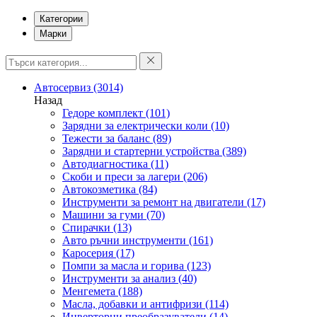
Категории
Марки
Автосервиз
(3014)
Назад
Гедоре комплект
(101)
Зарядни за електрически коли
(10)
Тежести за баланс
(89)
Зарядни и стартерни устройства
(389)
Автодиагностика
(11)
Скоби и преси за лагери
(206)
Автокозметика
(84)
Инструменти за ремонт на двигатели
(17)
Машини за гуми
(70)
Спирачки
(13)
Авто ръчни инструменти
(161)
Каросерия
(17)
Помпи за масла и горива
(123)
Инструменти за анализ
(40)
Менгемета
(188)
Масла, добавки и антифризи
(114)
Инверторни преобразуватели
(14)