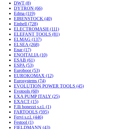
DWT
(8)
DYTRON
(66)
Edma
(119)
EIBENSTOCK
(40)
Einhell
(728)
ELECTROMASH
(111)
ELEFANT TOOLS
(81)
ELMAG
(137)
ELSEA
(268)
Enar
(17)
ENOITALIA
(10)
ESAB
(61)
ESPA
(53)
Euroboor
(53)
EUROKOMAX
(12)
Eurosystems
(74)
EVOLUTION POWER TOOLS
(45)
Evotools
(60)
EXA PUMP ITALY
(25)
EXACT
(15)
F.lli bonezzi s.r.l.
(1)
FARTOOLS
(595)
Fervi s.r.l.
(446)
Festool
(1)
FIELDMANN
(43)