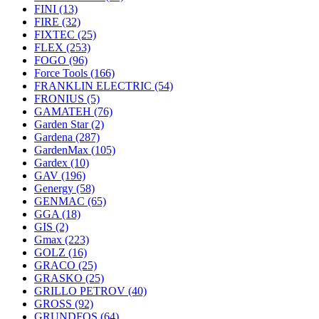
FINI
(13)
FIRE
(32)
FIXTEC
(25)
FLEX
(253)
FOGO
(96)
Force Tools
(166)
FRANKLIN ELECTRIC
(54)
FRONIUS
(5)
GAMATEH
(76)
Garden Star
(2)
Gardena
(287)
GardenMax
(105)
Gardex
(10)
GAV
(196)
Genergy
(58)
GENMAC
(65)
GGA
(18)
GIS
(2)
Gmax
(223)
GOLZ
(16)
GRACO
(25)
GRASKO
(25)
GRILLO PETROV
(40)
GROSS
(92)
GRUNDFOS
(64)