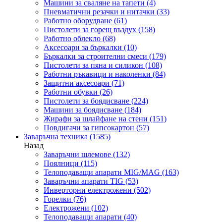
Машини за сваляне на тапети
(4)
Пневматични резачки и нитачки
(33)
Работно оборудване
(61)
Пистолети за горещ въздух
(158)
Работно облекло
(68)
Аксесоари за бъркалки
(10)
Бъркалки за строителни смеси
(179)
Пистолети за пяна и силикон
(108)
Работни ръкавици и наколенки
(84)
Защитни аксесоари
(71)
Работни обувки
(26)
Пистолети за боядисване
(224)
Машини за боядисване
(184)
Жирафи за шлайфане на стени
(151)
Повдигачи за гипсокартон
(57)
Заваръчна техника
(1585)
Назад
Заваръчни шлемове
(132)
Поялници
(115)
Телоподаващи апарати MIG/MAG
(163)
Заваръчни апарати TIG
(53)
Инверторни електрожени
(502)
Горелки
(76)
Електрожени
(102)
Телоподаващи апарати
(40)