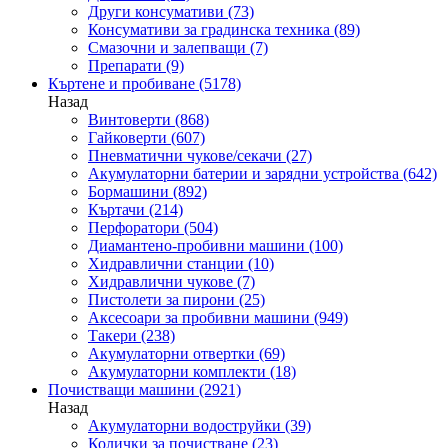
Други консумативи
(73)
Консумативи за градинска техника
(89)
Смазочни и залепващи
(7)
Препарати
(9)
Къртене и пробиване
(5178)
Назад
Винтоверти
(868)
Гайковерти
(607)
Пневматични чукове/секачи
(27)
Акумулаторни батерии и зарядни устройства
(642)
Бормашини
(892)
Къртачи
(214)
Перфоратори
(504)
Диамантено-пробивни машини
(100)
Хидравлични станции
(10)
Хидравлични чукове
(7)
Пистолети за пирони
(25)
Аксесоари за пробивни машини
(949)
Такери
(238)
Акумулаторни отвертки
(69)
Акумулаторни комплекти
(18)
Почистващи машини
(2921)
Назад
Акумулаторни водоструйки
(39)
Колички за почистване
(23)