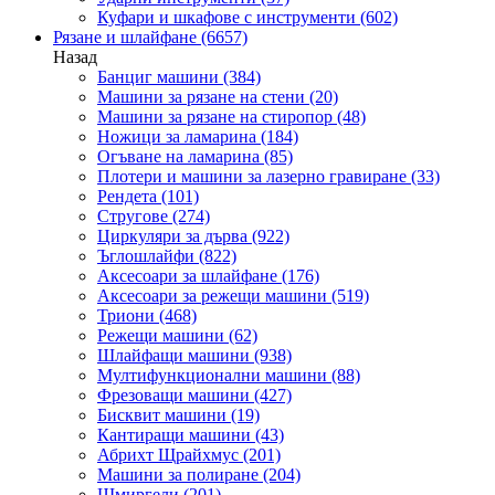
Куфари и шкафове с инструменти
(602)
Рязане и шлайфане
(6657)
Назад
Банциг машини
(384)
Машини за рязане на стени
(20)
Машини за рязане на стиропор
(48)
Ножици за ламарина
(184)
Огъване на ламарина
(85)
Плотери и машини за лазерно гравиране
(33)
Рендета
(101)
Стругове
(274)
Циркуляри за дърва
(922)
Ъглошлайфи
(822)
Аксесоари за шлайфане
(176)
Аксесоари за режещи машини
(519)
Триони
(468)
Режещи машини
(62)
Шлайфащи машини
(938)
Мултифункционални машини
(88)
Фрезоващи машини
(427)
Бисквит машини
(19)
Кантиращи машини
(43)
Абрихт Щрайхмус
(201)
Машини за полиране
(204)
Шмиргели
(201)