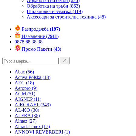
Обработка на бетон
(620)
Обработка на тръби
(863)
Шпакловка и замазка
(119)
Аксесоари за строителна техника
(48)
Разпродажба
(197)
Намаление
(7911)
0878 68 38 38
Промо Пакети
(43)
Abac
(56)
Activa Polska
(13)
AEG
(18)
Aeropro
(9)
AGM
(51)
AIGNEP
(11)
AIRCRAFT
(349)
AL-KO
(30)
ALFRA
(36)
Almaz
(27)
Altrad-Limex
(17)
ANNOVI REVERBERI
(1)