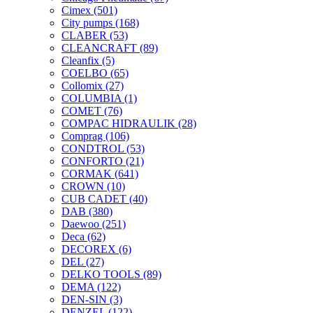
Cimex
(501)
City pumps
(168)
CLABER
(53)
CLEANCRAFT
(89)
Cleanfix
(5)
COELBO
(65)
Collomix
(27)
COLUMBIA
(1)
COMET
(76)
COMPAC HIDRAULIK
(28)
Comprag
(106)
CONDTROL
(53)
CONFORTO
(21)
CORMAK
(641)
CROWN
(10)
CUB CADET
(40)
DAB
(380)
Daewoo
(251)
Deca
(62)
DECOREX
(6)
DEL
(27)
DELKO TOOLS
(89)
DEMA
(122)
DEN-SIN
(3)
DENZEL
(122)