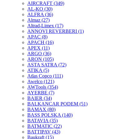
AIRCRAFT
(349)
AL-KO
(30)
ALFRA
(36)
Almaz
(27)
Altrad-Limex
(17)
ANNOVI REVERBERI
(1)
APAC
(8)
APACH
(16)
APEX
(11)
ARGO
(36)
ARON
(105)
ASTA SATRA
(72)
ATIKA
(5)
Atlas Copco
(111)
Awelco
(121)
AWTools
(354)
AYERBE
(7)
BAIER
(34)
BALKANCAR PODEM
(51)
BAMAX
(80)
BASS POLSKA
(140)
BATAVIA
(35)
BATMATIC
(22)
BATTIPAV
(43)
Baukraft
(15)