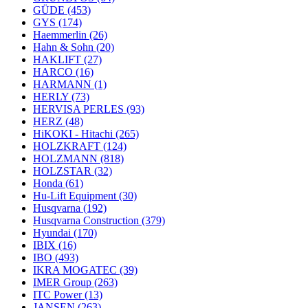
GÜDE
(453)
GYS
(174)
Haemmerlin
(26)
Hahn & Sohn
(20)
HAKLIFT
(27)
HARCO
(16)
HARMANN
(1)
HERLY
(73)
HERVISA PERLES
(93)
HERZ
(48)
HiKOKI - Hitachi
(265)
HOLZKRAFT
(124)
HOLZMANN
(818)
HOLZSTAR
(32)
Honda
(61)
Hu-Lift Equipment
(30)
Husqvarna
(192)
Husqvarna Construction
(379)
Hyundai
(170)
IBIX
(16)
IBO
(493)
IKRA MOGATEC
(39)
IMER Group
(263)
ITC Power
(13)
JANSEN
(263)