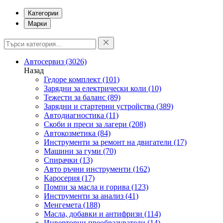
Категории
Марки
Автосервиз
(3026)
Назад
Гедоре комплект
(101)
Зарядни за електрически коли
(10)
Тежести за баланс
(89)
Зарядни и стартерни устройства
(389)
Автодиагностика
(11)
Скоби и преси за лагери
(208)
Автокозметика
(84)
Инструменти за ремонт на двигатели
(17)
Машини за гуми
(70)
Спирачки
(13)
Авто ръчни инструменти
(162)
Каросерия
(17)
Помпи за масла и горива
(123)
Инструменти за анализ
(41)
Менгемета
(188)
Масла, добавки и антифризи
(114)
Инверторни преобразуватели
(14)