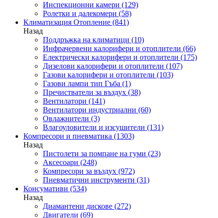
Инспекционни камери
(129)
Ролетки и далекомери
(58)
Климатизация Отопление
(841)
Назад
Поддръжка на климатици
(10)
Инфрачервени калорифери и отоплители
(66)
Електрически калорифери и отоплители
(175)
Дизелови калорифери и отоплители
(107)
Газови калорифери и отоплители
(103)
Газови лампи тип Гъба
(1)
Пречистватели за въздух
(38)
Вентилатори
(141)
Вентилатори индустриални
(60)
Овлажнители
(3)
Влагоуловители и изсушители
(131)
Компресори и пневматика
(1303)
Назад
Пистолети за помпане на гуми
(23)
Аксесоари
(248)
Компресори за въздух
(972)
Пневматични инструменти
(31)
Консумативи
(534)
Назад
Диамантени дискове
(272)
Двигатели
(69)