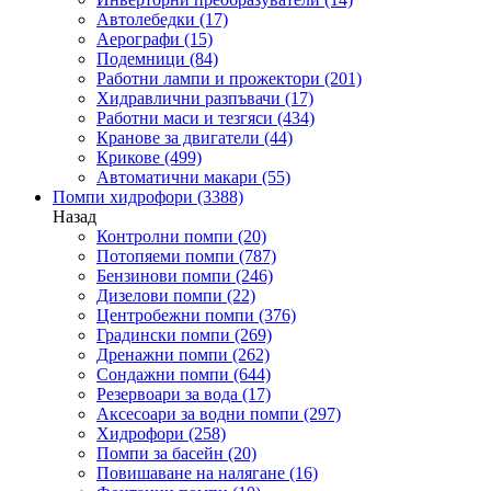
Автолебедки
(17)
Аерографи
(15)
Подемници
(84)
Работни лампи и прожектори
(201)
Хидравлични разпъвачи
(17)
Работни маси и тезгяси
(434)
Кранове за двигатели
(44)
Крикове
(499)
Автоматични макари
(55)
Помпи хидрофори
(3388)
Назад
Контролни помпи
(20)
Потопяеми помпи
(787)
Бензинови помпи
(246)
Дизелови помпи
(22)
Центробежни помпи
(376)
Градински помпи
(269)
Дренажни помпи
(262)
Сондажни помпи
(644)
Резервоари за вода
(17)
Аксесоари за водни помпи
(297)
Хидрофори
(258)
Помпи за басейн
(20)
Повишаване на налягане
(16)