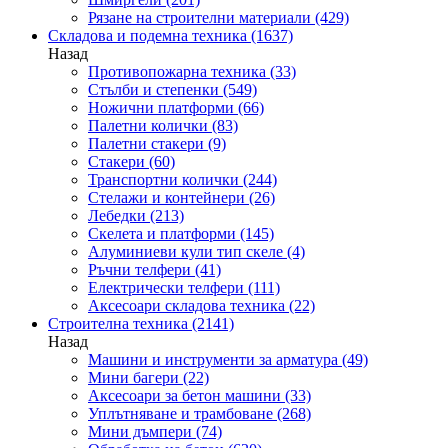
Рязане на строителни материали
(429)
Складова и подемна техника
(1637)
Назад
Противопожарна техника
(33)
Стълби и степенки
(549)
Ножични платформи
(66)
Палетни колички
(83)
Палетни стакери
(9)
Стакери
(60)
Транспортни колички
(244)
Стелажи и контейнери
(26)
Лебедки
(213)
Скелета и платформи
(145)
Алуминиеви кули тип скеле
(4)
Ръчни телфери
(41)
Електрически телфери
(111)
Аксесоари складова техника
(22)
Строителна техника
(2141)
Назад
Машини и инструменти за арматура
(49)
Мини багери
(22)
Аксесоари за бетон машини
(33)
Уплътняване и трамбоване
(268)
Мини дъмпери
(74)