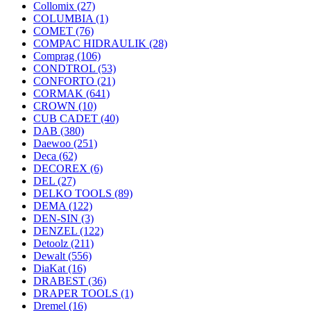
Collomix
(27)
COLUMBIA
(1)
COMET
(76)
COMPAC HIDRAULIK
(28)
Comprag
(106)
CONDTROL
(53)
CONFORTO
(21)
CORMAK
(641)
CROWN
(10)
CUB CADET
(40)
DAB
(380)
Daewoo
(251)
Deca
(62)
DECOREX
(6)
DEL
(27)
DELKO TOOLS
(89)
DEMA
(122)
DEN-SIN
(3)
DENZEL
(122)
Detoolz
(211)
Dewalt
(556)
DiaKat
(16)
DRABEST
(36)
DRAPER TOOLS
(1)
Dremel
(16)