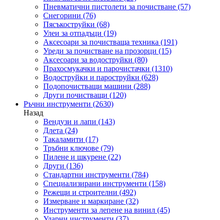
Пневматични пистолети за почистване
(57)
Снегорини
(76)
Пясъкоструйки
(68)
Улеи за отпадъци
(19)
Аксесоари за почистваща техника
(191)
Уреди за почистване на прозорци
(15)
Аксесоари за водоструйки
(80)
Прахосмукачки и парочистачки
(1310)
Водоструйки и пароструйки
(628)
Подопочистващи машини
(288)
Други почистващи
(120)
Ръчни инструменти
(2630)
Назад
Вендузи и лапи
(143)
Длета
(24)
Такаламити
(17)
Тръбни ключове
(79)
Пилене и шкурене
(22)
Други
(136)
Стандартни инструменти
(784)
Специализирани инструменти
(158)
Режещи и строителни
(492)
Измерване и маркиране
(32)
Инструменти за лепене на винил
(45)
Ударни инструменти
(37)