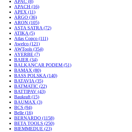
APAC
(8)
APACH
(16)
APEX
(11)
ARGO
(36)
ARON
(105)
ASTA SATRA
(72)
ATIKA
(5)
Atlas Copco
(111)
Awelco
(121)
AWTools
(354)
AYERBE
(7)
BAIER
(34)
BALKANCAR PODEM
(51)
BAMAX
(80)
BASS POLSKA
(140)
BATAVIA
(35)
BATMATIC
(22)
BATTIPAV
(43)
Baukraft
(15)
BAUMAX
(3)
BCS
(94)
Belle
(16)
BERNARDO
(1158)
BETA TOOLS
(250)
BIEMMEDUE
(23)