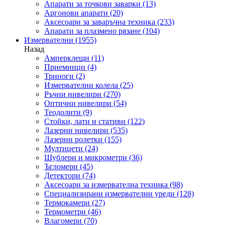
Апарати за точкови заварки
(13)
Аргонови апарати
(20)
Аксесоари за заваръчна техника
(233)
Апарати за плазмено рязане
(104)
Измервателни
(1955)
Назад
Амперклещи
(11)
Приемници
(4)
Триноги
(2)
Измервателни колела
(25)
Ръчни нивелири
(270)
Оптични нивелири
(54)
Теодолити
(9)
Стойки, лати и стативи
(122)
Лазерни нивелири
(535)
Лазерни ролетки
(155)
Мултицети
(24)
Шублери и микрометри
(36)
Ъгломери
(45)
Детектори
(74)
Аксесоари за измервателна техника
(98)
Специализирани измервателни уреди
(128)
Термокамери
(27)
Термометри
(46)
Влагомери
(70)