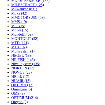
MICUL FERMIER
(187)
MILESCRAFT
(125)
MIlwaukee
(831)
Mirka
(42)
MMOTORS JSC
(68)
MMS
(19)
MOB
(5)
Möller
(15)
Mondelin
(69)
MONTOLIT
(52)
MTD
(121)
MTX
(92)
Multisystem
(1)
NEGEL
(13)
NILFISK
(143)
Nivel System
(135)
NORTON
(77)
NOVUS
(23)
NRock
(17)
NUAIR
(15)
OKLIMA
(12)
Omnigena
(5)
OMS
(3)
OPTIMUM
(214)
Oregon
(3)