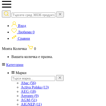
Вход
Любими
0
Сравни
Моята Количка
0
Вашата количка е празна.
Категории
Марки
Abac
(56)
Activa Polska
(13)
AEG
(18)
Aeropro
(9)
AGM
(51)
AIGNEP
(11)