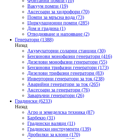
Фонтанни помпи
(10)
Вакуум помпи
(19)
Аксесоари за хидрофори
(70)
Помпи за мръсна вода
(73)
Циркулационни помпи
(285)
Дом и градина
(1)
Отводняване и напояване
(2)
Генератори
(1388)
Назад
Акумулаторни соларни станции
(30)
Бензинови монофазни генератори
(416)
Дизелови монофазни генератори
(55)
Бензинови трифазни генератори
(173)
Дизелови трифазни генератори
(83)
Инверторни генератори за ток
(238)
Аварийни генератори за ток
(265)
Аксесоари за генератори
(76)
Заваръчни генератори
(26)
Градински
(6233)
Назад
Агро и земеделска техника
(87)
Барбекю
(31)
Градински валяци
(11)
Градински инструменти
(139)
Дробилки за клони
(170)