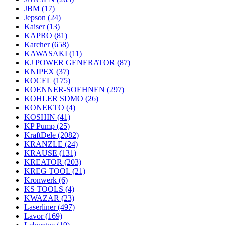
JBM
(17)
Jepson
(24)
Kaiser
(13)
KAPRO
(81)
Karcher
(658)
KAWASAKI
(11)
KJ POWER GENERATOR
(87)
KNIPEX
(37)
KOCEL
(175)
KOENNER-SOEHNEN
(297)
KOHLER SDMO
(26)
KONEKTO
(4)
KOSHIN
(41)
KP Pump
(25)
KraftDele
(2082)
KRANZLE
(24)
KRAUSE
(131)
KREATOR
(203)
KREG TOOL
(21)
Kronwerk
(6)
KS TOOLS
(4)
KWAZAR
(23)
Laserliner
(497)
Lavor
(169)