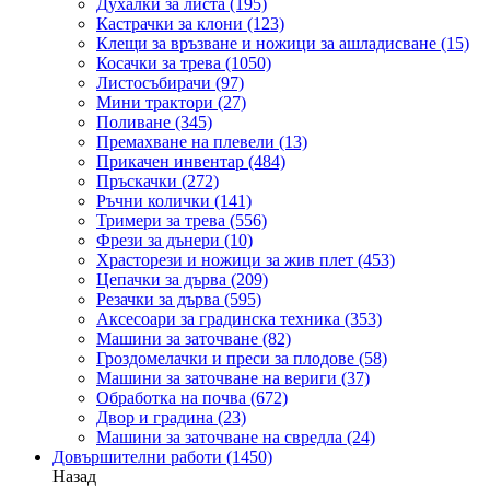
Духалки за листа
(195)
Кастрачки за клони
(123)
Клещи за връзване и ножици за ашладисване
(15)
Косачки за трева
(1050)
Листосъбирачи
(97)
Мини трактори
(27)
Поливане
(345)
Премахване на плевели
(13)
Прикачен инвентар
(484)
Пръскачки
(272)
Ръчни колички
(141)
Тримери за трева
(556)
Фрези за дънери
(10)
Храсторези и ножици за жив плет
(453)
Цепачки за дърва
(209)
Резачки за дърва
(595)
Аксесоари за градинска техника
(353)
Машини за заточване
(82)
Гроздомелачки и преси за плодове
(58)
Машини за заточване на вериги
(37)
Обработка на почва
(672)
Двор и градина
(23)
Машини за заточване на свредла
(24)
Довършителни работи
(1450)
Назад