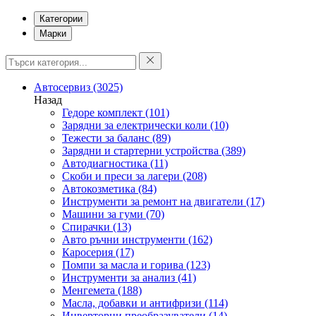
Категории
Марки
Автосервиз
(3025)
Назад
Гедоре комплект
(101)
Зарядни за електрически коли
(10)
Тежести за баланс
(89)
Зарядни и стартерни устройства
(389)
Автодиагностика
(11)
Скоби и преси за лагери
(208)
Автокозметика
(84)
Инструменти за ремонт на двигатели
(17)
Машини за гуми
(70)
Спирачки
(13)
Авто ръчни инструменти
(162)
Каросерия
(17)
Помпи за масла и горива
(123)
Инструменти за анализ
(41)
Менгемета
(188)
Масла, добавки и антифризи
(114)
Инверторни преобразуватели
(14)