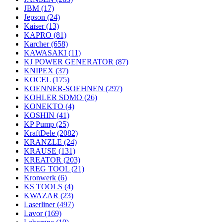
JBM
(17)
Jepson
(24)
Kaiser
(13)
KAPRO
(81)
Karcher
(658)
KAWASAKI
(11)
KJ POWER GENERATOR
(87)
KNIPEX
(37)
KOCEL
(175)
KOENNER-SOEHNEN
(297)
KOHLER SDMO
(26)
KONEKTO
(4)
KOSHIN
(41)
KP Pump
(25)
KraftDele
(2082)
KRANZLE
(24)
KRAUSE
(131)
KREATOR
(203)
KREG TOOL
(21)
Kronwerk
(6)
KS TOOLS
(4)
KWAZAR
(23)
Laserliner
(497)
Lavor
(169)