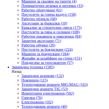
Машини за сваляне на тапети
(4)
Пневматични резачки и нитачки
(33)
Работно оборудване
(61)
Пистолети за горещ въздух
(158)
Работно облекло
(68)
Аксесоари за бъркалки
(10)
Бъркалки за строителни смеси
(175)
Пистолети за пяна и силикон
(108)
Работни ръкавици и наколенки
(84)
Защитни аксесоари
(71)
Работни обувки
(26)
Пистолети за боядисване
(224)
Машини за боядисване
(184)
Жирафи за шлайфане на стени
(151)
Повдигачи за гипсокартон
(57)
Заваръчна техника
(1585)
Назад
Заваръчни шлемове
(132)
Поялници
(115)
Телоподаващи апарати MIG/MAG
(163)
Заваръчни апарати TIG
(53)
Инверторни електрожени
(502)
Горелки
(76)
Електрожени
(102)
Телоподаващи апарати
(40)