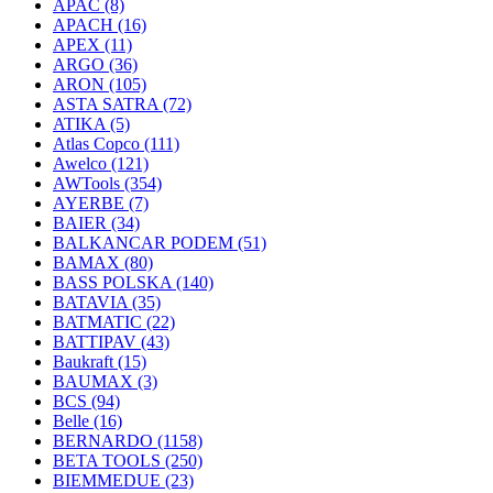
APAC
(8)
APACH
(16)
APEX
(11)
ARGO
(36)
ARON
(105)
ASTA SATRA
(72)
ATIKA
(5)
Atlas Copco
(111)
Awelco
(121)
AWTools
(354)
AYERBE
(7)
BAIER
(34)
BALKANCAR PODEM
(51)
BAMAX
(80)
BASS POLSKA
(140)
BATAVIA
(35)
BATMATIC
(22)
BATTIPAV
(43)
Baukraft
(15)
BAUMAX
(3)
BCS
(94)
Belle
(16)
BERNARDO
(1158)
BETA TOOLS
(250)
BIEMMEDUE
(23)