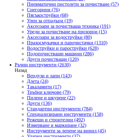
Пневматични пистолети за почистване
(57)
Снегорини
(76)
Пясъкоструйки
(68)
Улеи за отпадъци
(19)
Аксесоари за почистваща техника
(191)
Уреди за почистване на прозорци
(15)
Аксесоари за водоструйки
(80)
Прахосмукачки и парочистачки
(1310)
Водоструйки и пароструйки
(628)
Подопочистващи машини
(286)
Други почистващи
(120)
Ръчни инструменти
(2630)
Назад
Вендузи и лапи
(143)
Длета
(24)
Такаламити
(17)
Тръбни ключове
(79)
Пилене и шкурене
(22)
Други
(136)
Стандартни инструменти
(784)
Специализирани инструменти
(158)
Режещи и строителни
(492)
Измерване и маркиране
(32)
Инструменти за лепене на винил
(45)
Ударни инструменти
(37)