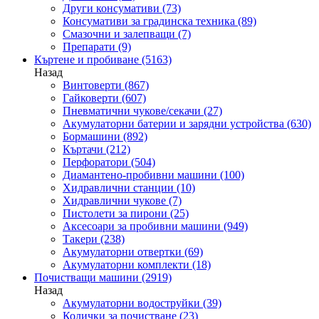
Други консумативи
(73)
Консумативи за градинска техника
(89)
Смазочни и залепващи
(7)
Препарати
(9)
Къртене и пробиване
(5163)
Назад
Винтоверти
(867)
Гайковерти
(607)
Пневматични чукове/секачи
(27)
Акумулаторни батерии и зарядни устройства
(630)
Бормашини
(892)
Къртачи
(212)
Перфоратори
(504)
Диамантено-пробивни машини
(100)
Хидравлични станции
(10)
Хидравлични чукове
(7)
Пистолети за пирони
(25)
Аксесоари за пробивни машини
(949)
Такери
(238)
Акумулаторни отвертки
(69)
Акумулаторни комплекти
(18)
Почистващи машини
(2919)
Назад
Акумулаторни водоструйки
(39)
Колички за почистване
(23)