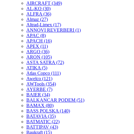
AIRCRAFT
(349)
AL-KO
(30)
ALFRA
(36)
Almaz
(27)
Altrad-Limex
(17)
ANNOVI REVERBERI
(1)
APAC
(8)
APACH
(16)
APEX
(11)
ARGO
(36)
ARON
(105)
ASTA SATRA
(72)
ATIKA
(5)
Atlas Copco
(111)
Awelco
(121)
AWTools
(354)
AYERBE
(7)
BAIER
(34)
BALKANCAR PODEM
(51)
BAMAX
(80)
BASS POLSKA
(140)
BATAVIA
(35)
BATMATIC
(22)
BATTIPAV
(43)
Baukraft
(15)