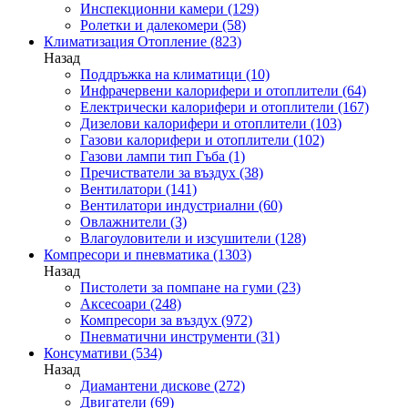
Инспекционни камери
(129)
Ролетки и далекомери
(58)
Климатизация Отопление
(823)
Назад
Поддръжка на климатици
(10)
Инфрачервени калорифери и отоплители
(64)
Електрически калорифери и отоплители
(167)
Дизелови калорифери и отоплители
(103)
Газови калорифери и отоплители
(102)
Газови лампи тип Гъба
(1)
Пречистватели за въздух
(38)
Вентилатори
(141)
Вентилатори индустриални
(60)
Овлажнители
(3)
Влагоуловители и изсушители
(128)
Компресори и пневматика
(1303)
Назад
Пистолети за помпане на гуми
(23)
Аксесоари
(248)
Компресори за въздух
(972)
Пневматични инструменти
(31)
Консумативи
(534)
Назад
Диамантени дискове
(272)
Двигатели
(69)