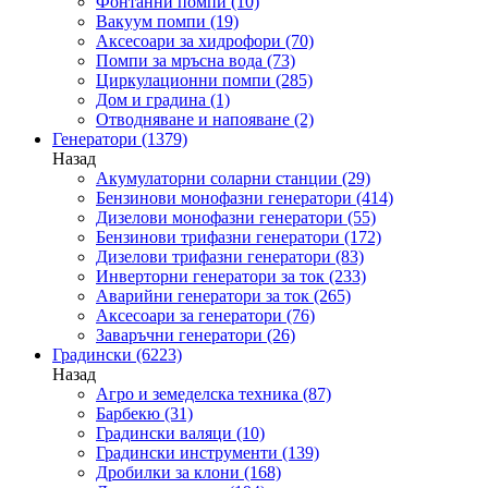
Фонтанни помпи
(10)
Вакуум помпи
(19)
Аксесоари за хидрофори
(70)
Помпи за мръсна вода
(73)
Циркулационни помпи
(285)
Дом и градина
(1)
Отводняване и напояване
(2)
Генератори
(1379)
Назад
Акумулаторни соларни станции
(29)
Бензинови монофазни генератори
(414)
Дизелови монофазни генератори
(55)
Бензинови трифазни генератори
(172)
Дизелови трифазни генератори
(83)
Инверторни генератори за ток
(233)
Аварийни генератори за ток
(265)
Аксесоари за генератори
(76)
Заваръчни генератори
(26)
Градински
(6223)
Назад
Агро и земеделска техника
(87)
Барбекю
(31)
Градински валяци
(10)
Градински инструменти
(139)
Дробилки за клони
(168)