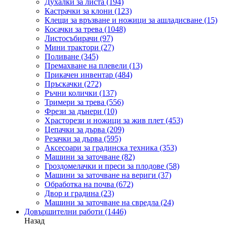
Духалки за листа
(194)
Кастрачки за клони
(123)
Клещи за връзване и ножици за ашладисване
(15)
Косачки за трева
(1048)
Листосъбирачи
(97)
Мини трактори
(27)
Поливане
(345)
Премахване на плевели
(13)
Прикачен инвентар
(484)
Пръскачки
(272)
Ръчни колички
(137)
Тримери за трева
(556)
Фрези за дънери
(10)
Храсторези и ножици за жив плет
(453)
Цепачки за дърва
(209)
Резачки за дърва
(595)
Аксесоари за градинска техника
(353)
Машини за заточване
(82)
Гроздомелачки и преси за плодове
(58)
Машини за заточване на вериги
(37)
Обработка на почва
(672)
Двор и градина
(23)
Машини за заточване на свредла
(24)
Довършителни работи
(1446)
Назад