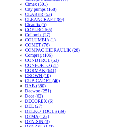
Cimex
(501)
City pumps
(168)
CLABER
(53)
CLEANCRAFT
(89)
Cleanfix
(5)
COELBO
(65)
Collomix
(27)
COLUMBIA
(1)
COMET
(76)
COMPAC HIDRAULIK
(28)
Comprag
(106)
CONDTROL
(53)
CONFORTO
(21)
CORMAK
(641)
CROWN
(10)
CUB CADET
(40)
DAB
(380)
Daewoo
(251)
Deca
(62)
DECOREX
(6)
DEL
(27)
DELKO TOOLS
(89)
DEMA
(122)
DEN-SIN
(3)
DENZEL
(122)