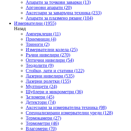
Апарати за точкови заварки
(13)
Аргонови апарати
(20)
Аксесоари за заваръчна техника
(233)
Апарати за плазмено рязане
(104)
Измервателни
(1955)
Назад
Амперклещи
(11)
Приемници
(4)
Триноги
(2)
Измервателни колела
(25)
Ръчни нивелири
(270)
Оптични нивелири
(54)
Теодолити
(9)
Стойки, лати и стативи
(122)
Лазерни нивелири
(535)
Лазерни ролетки
(155)
Мултицети
(24)
Шублери и микрометри
(36)
Ъгломери
(45)
Детектори
(74)
Аксесоари за измервателна техника
(98)
Специализирани измервателни уреди
(128)
Термокамери
(27)
Термометри
(46)
Влагомери
(70)