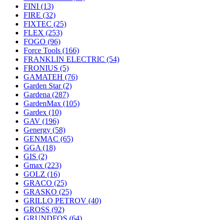
FINI
(13)
FIRE
(32)
FIXTEC
(25)
FLEX
(253)
FOGO
(96)
Force Tools
(166)
FRANKLIN ELECTRIC
(54)
FRONIUS
(5)
GAMATEH
(76)
Garden Star
(2)
Gardena
(287)
GardenMax
(105)
Gardex
(10)
GAV
(196)
Genergy
(58)
GENMAC
(65)
GGA
(18)
GIS
(2)
Gmax
(223)
GOLZ
(16)
GRACO
(25)
GRASKO
(25)
GRILLO PETROV
(40)
GROSS
(92)
GRUNDFOS
(64)