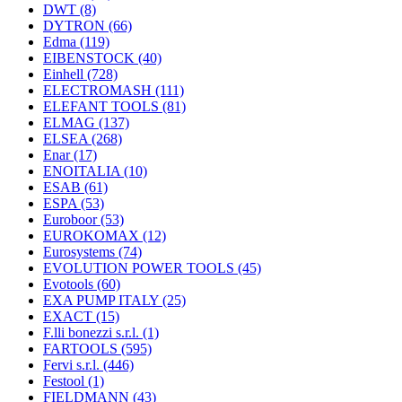
DWT
(8)
DYTRON
(66)
Edma
(119)
EIBENSTOCK
(40)
Einhell
(728)
ELECTROMASH
(111)
ELEFANT TOOLS
(81)
ELMAG
(137)
ELSEA
(268)
Enar
(17)
ENOITALIA
(10)
ESAB
(61)
ESPA
(53)
Euroboor
(53)
EUROKOMAX
(12)
Eurosystems
(74)
EVOLUTION POWER TOOLS
(45)
Evotools
(60)
EXA PUMP ITALY
(25)
EXACT
(15)
F.lli bonezzi s.r.l.
(1)
FARTOOLS
(595)
Fervi s.r.l.
(446)
Festool
(1)
FIELDMANN
(43)