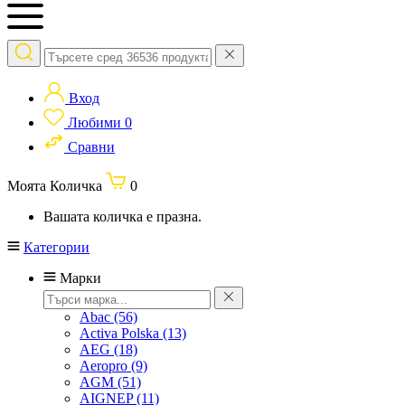
Вход
Любими
0
Сравни
Моята Количка
0
Вашата количка е празна.
Категории
Марки
Abac
(56)
Activa Polska
(13)
AEG
(18)
Aeropro
(9)
AGM
(51)
AIGNEP
(11)