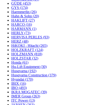
GÜDE
(453)
GYS
(174)
Haemmerlin
(26)
Hahn & Sohn
(20)
HAKLIFT
(27)
HARCO
(16)
HARMANN
(1)
HERLY
(73)
HERVISA PERLES
(93)
HERZ
(48)
HiKOKI - Hitachi
(265)
HOLZKRAFT
(124)
HOLZMANN
(818)
HOLZSTAR
(32)
Honda
(61)
Hu-Lift Equipment
(30)
Husqvarna
(192)
Husqvarna Construction
(379)
Hyundai
(170)
IBIX
(16)
IBO
(493)
IKRA MOGATEC
(39)
IMER Group
(263)
ITC Power
(13)
JANSEN
(263)