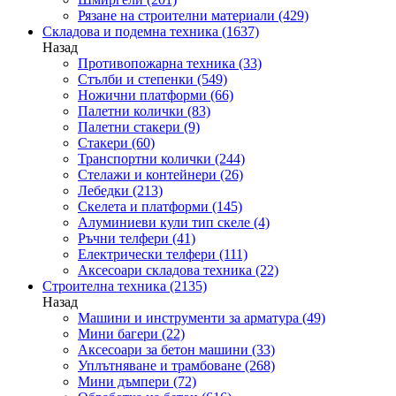
Рязане на строителни материали
(429)
Складова и подемна техника
(1637)
Назад
Противопожарна техника
(33)
Стълби и степенки
(549)
Ножични платформи
(66)
Палетни колички
(83)
Палетни стакери
(9)
Стакери
(60)
Транспортни колички
(244)
Стелажи и контейнери
(26)
Лебедки
(213)
Скелета и платформи
(145)
Алуминиеви кули тип скеле
(4)
Ръчни телфери
(41)
Електрически телфери
(111)
Аксесоари складова техника
(22)
Строителна техника
(2135)
Назад
Машини и инструменти за арматура
(49)
Мини багери
(22)
Аксесоари за бетон машини
(33)
Уплътняване и трамбоване
(268)
Мини дъмпери
(72)