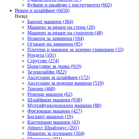
Куфари и шкафове с инструменти
(602)
Рязане и шлайфане
(6650)
Назад
Банциг машини
(384)
Машини за рязане на стени
(20)
Машини за рязане на стиропор
(48)
Ножици за ламарина
(184)
Огъване на ламарина
(85)
Плотери и машини за лазерно гравиране
(33)
Рендета
(101)
Стругове
(274)
Циркуляри за дърва
(919)
Ъглошлайфи
(822)
Аксесоари за шлайфане
(172)
Аксесоари за режещи машини
(519)
Триони
(468)
Режещи машини
(62)
Шлайфащи машини
(938)
Мултифункционални машини
(88)
Фрезоващи машини
(427)
Бисквит машини
(19)
Кантиращи машини
(43)
Абрихт Щрайхмус
(201)
Машини за полиране
(204)
Шмиргели
(201)