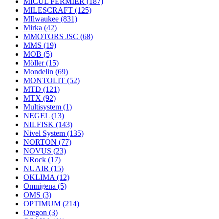
MICUL FERMIER
(187)
MILESCRAFT
(125)
MIlwaukee
(831)
Mirka
(42)
MMOTORS JSC
(68)
MMS
(19)
MOB
(5)
Möller
(15)
Mondelin
(69)
MONTOLIT
(52)
MTD
(121)
MTX
(92)
Multisystem
(1)
NEGEL
(13)
NILFISK
(143)
Nivel System
(135)
NORTON
(77)
NOVUS
(23)
NRock
(17)
NUAIR
(15)
OKLIMA
(12)
Omnigena
(5)
OMS
(3)
OPTIMUM
(214)
Oregon
(3)