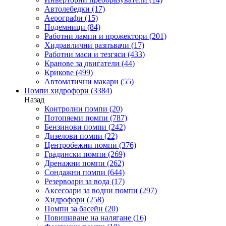
Автолебедки
(17)
Аерографи
(15)
Подемници
(84)
Работни лампи и прожектори
(201)
Хидравлични разпъвачи
(17)
Работни маси и тезгяси
(433)
Кранове за двигатели
(44)
Крикове
(499)
Автоматични макари
(55)
Помпи хидрофори
(3384)
Назад
Контролни помпи
(20)
Потопяеми помпи
(787)
Бензинови помпи
(242)
Дизелови помпи
(22)
Центробежни помпи
(376)
Градински помпи
(269)
Дренажни помпи
(262)
Сондажни помпи
(644)
Резервоари за вода
(17)
Аксесоари за водни помпи
(297)
Хидрофори
(258)
Помпи за басейн
(20)
Повишаване на налягане
(16)