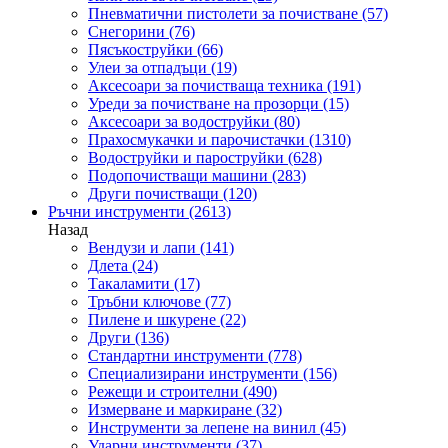
Пневматични пистолети за почистване
(57)
Снегорини
(76)
Пясъкоструйки
(66)
Улеи за отпадъци
(19)
Аксесоари за почистваща техника
(191)
Уреди за почистване на прозорци
(15)
Аксесоари за водоструйки
(80)
Прахосмукачки и парочистачки
(1310)
Водоструйки и пароструйки
(628)
Подопочистващи машини
(283)
Други почистващи
(120)
Ръчни инструменти
(2613)
Назад
Вендузи и лапи
(141)
Длета
(24)
Такаламити
(17)
Тръбни ключове
(77)
Пилене и шкурене
(22)
Други
(136)
Стандартни инструменти
(778)
Специализирани инструменти
(156)
Режещи и строителни
(490)
Измерване и маркиране
(32)
Инструменти за лепене на винил
(45)
Ударни инструменти
(37)