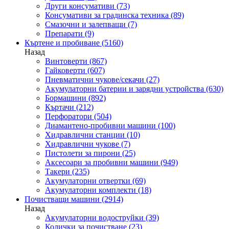
Други консумативи
(73)
Консумативи за градинска техника
(89)
Смазочни и залепващи
(7)
Препарати
(9)
Къртене и пробиване
(5160)
Назад
Винтоверти
(867)
Гайковерти
(607)
Пневматични чукове/секачи
(27)
Акумулаторни батерии и зарядни устройства
(630)
Бормашини
(892)
Къртачи
(212)
Перфоратори
(504)
Диамантено-пробивни машини
(100)
Хидравлични станции
(10)
Хидравлични чукове
(7)
Пистолети за пирони
(25)
Аксесоари за пробивни машини
(949)
Такери
(235)
Акумулаторни отвертки
(69)
Акумулаторни комплекти
(18)
Почистващи машини
(2914)
Назад
Акумулаторни водоструйки
(39)
Колички за почистване
(23)