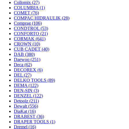
Collomix
(27)
COLUMBIA
(1)
COMET
(76)
COMPAC HIDRAULIK
(28)
Comprag
(106)
CONDTROL
(53)
CONFORTO
(21)
CORMAK
(641)
CROWN
(10)
CUB CADET
(40)
DAB
(380)
Daewoo
(251)
Deca
(62)
DECOREX
(6)
DEL
(27)
DELKO TOOLS
(89)
DEMA
(122)
DEN-SIN
(3)
DENZEL
(122)
Detoolz
(211)
Dewalt
(556)
DiaKat
(16)
DRABEST
(36)
DRAPER TOOLS
(1)
Dremel
(16)