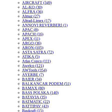
AIRCRAFT
(349)
AL-KO
(30)
ALFRA
(36)
Almaz
(27)
Altrad-Limex
(17)
ANNOVI REVERBERI
(1)
APAC
(8)
APACH
(16)
APEX
(11)
ARGO
(36)
ARON
(105)
ASTA SATRA
(72)
ATIKA
(5)
Atlas Copco
(111)
Awelco
(121)
AWTools
(354)
AYERBE
(7)
BAIER
(34)
BALKANCAR PODEM
(51)
BAMAX
(80)
BASS POLSKA
(140)
BATAVIA
(35)
BATMATIC
(22)
BATTIPAV
(43)
Baukraft
(15)