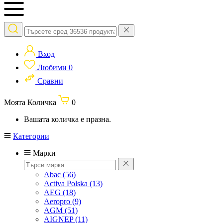
Вход
Любими
0
Сравни
Моята Количка
0
Вашата количка е празна.
Категории
Марки
Abac
(56)
Activa Polska
(13)
AEG
(18)
Aeropro
(9)
AGM
(51)
AIGNEP
(11)