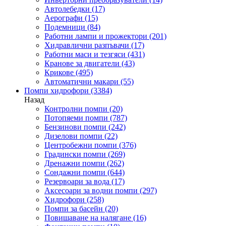
Автолебедки
(17)
Аерографи
(15)
Подемници
(84)
Работни лампи и прожектори
(201)
Хидравлични разпъвачи
(17)
Работни маси и тезгяси
(431)
Кранове за двигатели
(43)
Крикове
(495)
Автоматични макари
(55)
Помпи хидрофори
(3384)
Назад
Контролни помпи
(20)
Потопяеми помпи
(787)
Бензинови помпи
(242)
Дизелови помпи
(22)
Центробежни помпи
(376)
Градински помпи
(269)
Дренажни помпи
(262)
Сондажни помпи
(644)
Резервоари за вода
(17)
Аксесоари за водни помпи
(297)
Хидрофори
(258)
Помпи за басейн
(20)
Повишаване на налягане
(16)