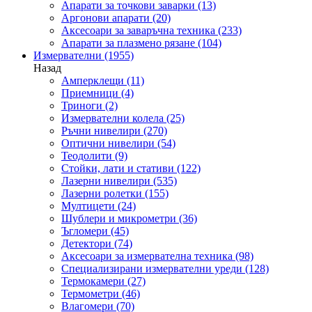
Апарати за точкови заварки
(13)
Аргонови апарати
(20)
Аксесоари за заваръчна техника
(233)
Апарати за плазмено рязане
(104)
Измервателни
(1955)
Назад
Амперклещи
(11)
Приемници
(4)
Триноги
(2)
Измервателни колела
(25)
Ръчни нивелири
(270)
Оптични нивелири
(54)
Теодолити
(9)
Стойки, лати и стативи
(122)
Лазерни нивелири
(535)
Лазерни ролетки
(155)
Мултицети
(24)
Шублери и микрометри
(36)
Ъгломери
(45)
Детектори
(74)
Аксесоари за измервателна техника
(98)
Специализирани измервателни уреди
(128)
Термокамери
(27)
Термометри
(46)
Влагомери
(70)