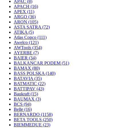
APAC
(8)
APACH
(16)
APEX
(11)
ARGO
(36)
ARON
(105)
ASTA SATRA
(72)
ATIKA
(5)
Atlas Copco
(111)
Awelco
(121)
AWTools
(354)
AYERBE
(7)
BAIER
(34)
BALKANCAR PODEM
(51)
BAMAX
(80)
BASS POLSKA
(140)
BATAVIA
(35)
BATMATIC
(22)
BATTIPAV
(43)
Baukraft
(15)
BAUMAX
(3)
BCS
(94)
Belle
(16)
BERNARDO
(1158)
BETA TOOLS
(250)
BIEMMEDUE
(23)