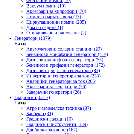
Фонтанни помпи
(10)
Вакуум помпи
(19)
Аксесоари за хидрофори
(70)
Помпи за мръсна вода
(73)
Циркулационни помпи
(285)
Дом и градина
(1)
Отводняване и напояване
(2)
Генератори
(1379)
Назад
Акумулаторни соларни станции
(29)
Бензинови монофазни генератори
(414)
Дизелови монофазни генератори
(55)
Бензинови трифазни генератори
(172)
Дизелови трифазни генератори
(83)
Инверторни генератори за ток
(233)
Аварийни генератори за ток
(265)
Аксесоари за генератори
(76)
Заваръчни генератори
(26)
Градински
(6217)
Назад
Агро и земеделска техника
(87)
Барбекю
(31)
Градински валяци
(10)
Градински инструменти
(139)
Дробилки за клони
(167)