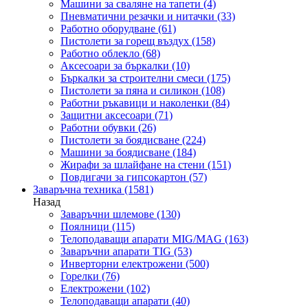
Машини за сваляне на тапети
(4)
Пневматични резачки и нитачки
(33)
Работно оборудване
(61)
Пистолети за горещ въздух
(158)
Работно облекло
(68)
Аксесоари за бъркалки
(10)
Бъркалки за строителни смеси
(175)
Пистолети за пяна и силикон
(108)
Работни ръкавици и наколенки
(84)
Защитни аксесоари
(71)
Работни обувки
(26)
Пистолети за боядисване
(224)
Машини за боядисване
(184)
Жирафи за шлайфане на стени
(151)
Повдигачи за гипсокартон
(57)
Заваръчна техника
(1581)
Назад
Заваръчни шлемове
(130)
Поялници
(115)
Телоподаващи апарати MIG/MAG
(163)
Заваръчни апарати TIG
(53)
Инверторни електрожени
(500)
Горелки
(76)
Електрожени
(102)
Телоподаващи апарати
(40)