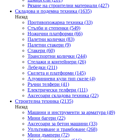
Рязане на строителни материали
(427)
Складова и подемна техника
(1635)
Назад
Противопожарна техника
(33)
Стълби и степенки
(549)
Ножични платформи
(66)
Палетни колички
(83)
Палетни стакери
(9)
Стакери
(60)
Транспортни колички
(244)
Стелажи и контейнери
(26)
Лебедки
(211)
Скелета и платформи
(145)
Алуминиеви кули тип скеле
(4)
Ръчни телфери
(41)
Електрически телфери
(111)
Аксесоари складова техника
(22)
Строителна техника
(2135)
Назад
Машини и инструменти за арматура
(49)
Мини багери
(22)
Аксесоари за бетон машини
(33)
Уплътняване и трамбоване
(268)
Мини дъмпери
(72)