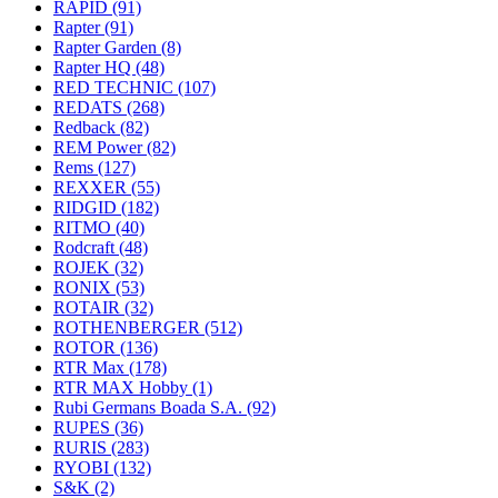
RAPID
(91)
Rapter
(91)
Rapter Garden
(8)
Rapter HQ
(48)
RED TECHNIC
(107)
REDATS
(268)
Redback
(82)
REM Power
(82)
Rems
(127)
REXXER
(55)
RIDGID
(182)
RITMO
(40)
Rodcraft
(48)
ROJEK
(32)
RONIX
(53)
ROTAIR
(32)
ROTHENBERGER
(512)
ROTOR
(136)
RTR Max
(178)
RTR MAX Hobby
(1)
Rubi Germans Boada S.A.
(92)
RUPES
(36)
RURIS
(283)
RYOBI
(132)
S&K
(2)