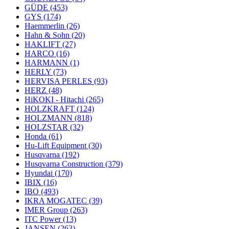
GÜDE
(453)
GYS
(174)
Haemmerlin
(26)
Hahn & Sohn
(20)
HAKLIFT
(27)
HARCO
(16)
HARMANN
(1)
HERLY
(73)
HERVISA PERLES
(93)
HERZ
(48)
HiKOKI - Hitachi
(265)
HOLZKRAFT
(124)
HOLZMANN
(818)
HOLZSTAR
(32)
Honda
(61)
Hu-Lift Equipment
(30)
Husqvarna
(192)
Husqvarna Construction
(379)
Hyundai
(170)
IBIX
(16)
IBO
(493)
IKRA MOGATEC
(39)
IMER Group
(263)
ITC Power
(13)
JANSEN
(263)