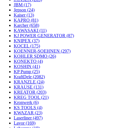
JBM
(17)
Jepson
(24)
Kaiser
(13)
KAPRO
(81)
Karcher
(658)
KAWASAKI
(11)
KJ POWER GENERATOR
(87)
KNIPEX
(37)
KOCEL
(175)
KOENNER-SOEHNEN
(297)
KOHLER SDMO
(26)
KONEKTO
(4)
KOSHIN
(41)
KP Pump
(25)
KraftDele
(2082)
KRANZLE
(24)
KRAUSE
(131)
KREATOR
(203)
KREG TOOL
(21)
Kronwerk
(6)
KS TOOLS
(4)
KWAZAR
(23)
Laserliner
(497)
Lavor
(169)