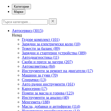
Категории
Марки
Автосервиз
(3015)
Назад
Гедоре комплект
(101)
Зарядни за електрически коли
(10)
Тежести за баланс
(89)
Зарядни и стартерни устройства
(389)
Автодиагностика
(11)
Скоби и преси за лагери
(207)
Автокозметика
(84)
Инструменти за ремонт на двигатели
(17)
Машини за гуми
(70)
Спирачки
(13)
Авто ръчни инструменти
(161)
Каросерия
(17)
Помпи за масла и горива
(123)
Инструменти за анализ
(40)
Менгемета
(188)
Масла, добавки и антифризи
(114)
Инверторни преобразуватели
(14)