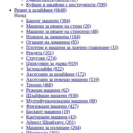
Куфари и шкафове с инструменти
(599)
Рязане и шлайфане
(6648)
Назад
Банциг машини
(384)
Машини за рязане на стени
(20)
Машини за рязане на стиропор
(48)
Ножици за ламарина
(184)
Огъване на ламарина
(85)
Плотери и машини за лазерно гравиране
(33)
Рендета
(101)
Стругове
(274)
Циркуляри за дърва
(919)
Ъглошлайфи
(822)
Аксесоари за шлайфане
(172)
Аксесоари за режещи машини
(519)
Триони
(468)
Режещи машини
(62)
Шлайфащи машини
(938)
Мултифункционални машини
(88)
Фрезоващи машини
(427)
Бисквит машини
(19)
Кантиращи машини
(43)
Абрихт Щрайхмус
(201)
Машини за полиране
(204)
Шмиргели
(201)