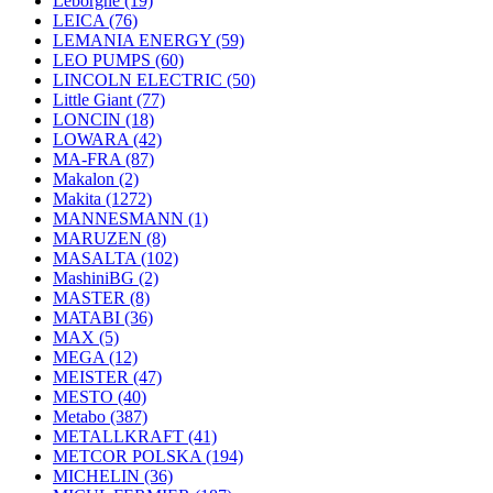
Leborgne
(19)
LEICA
(76)
LEMANIA ENERGY
(59)
LEO PUMPS
(60)
LINCOLN ELECTRIC
(50)
Little Giant
(77)
LONCIN
(18)
LOWARA
(42)
MA-FRA
(87)
Makalon
(2)
Makita
(1272)
MANNESMANN
(1)
MARUZEN
(8)
MASALTA
(102)
MashiniBG
(2)
MASTER
(8)
MATABI
(36)
MAX
(5)
MEGA
(12)
MEISTER
(47)
MESTO
(40)
Metabo
(387)
METALLKRAFT
(41)
METCOR POLSKA
(194)
MICHELIN
(36)