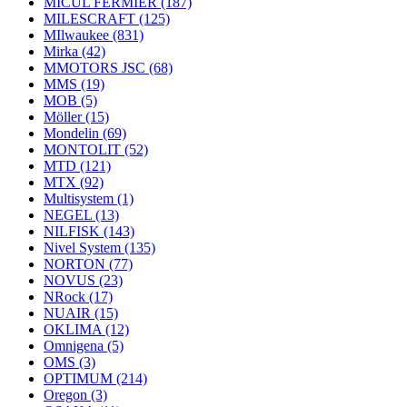
MICUL FERMIER
(187)
MILESCRAFT
(125)
MIlwaukee
(831)
Mirka
(42)
MMOTORS JSC
(68)
MMS
(19)
MOB
(5)
Möller
(15)
Mondelin
(69)
MONTOLIT
(52)
MTD
(121)
MTX
(92)
Multisystem
(1)
NEGEL
(13)
NILFISK
(143)
Nivel System
(135)
NORTON
(77)
NOVUS
(23)
NRock
(17)
NUAIR
(15)
OKLIMA
(12)
Omnigena
(5)
OMS
(3)
OPTIMUM
(214)
Oregon
(3)