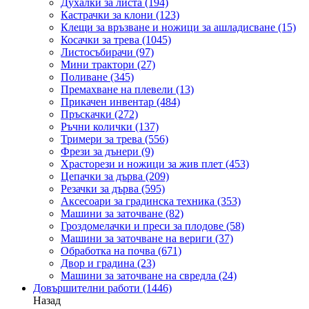
Духалки за листа
(194)
Кастрачки за клони
(123)
Клещи за връзване и ножици за ашладисване
(15)
Косачки за трева
(1045)
Листосъбирачи
(97)
Мини трактори
(27)
Поливане
(345)
Премахване на плевели
(13)
Прикачен инвентар
(484)
Пръскачки
(272)
Ръчни колички
(137)
Тримери за трева
(556)
Фрези за дънери
(9)
Храсторези и ножици за жив плет
(453)
Цепачки за дърва
(209)
Резачки за дърва
(595)
Аксесоари за градинска техника
(353)
Машини за заточване
(82)
Гроздомелачки и преси за плодове
(58)
Машини за заточване на вериги
(37)
Обработка на почва
(671)
Двор и градина
(23)
Машини за заточване на свредла
(24)
Довършителни работи
(1446)
Назад