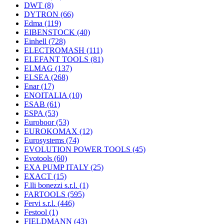
DWT
(8)
DYTRON
(66)
Edma
(119)
EIBENSTOCK
(40)
Einhell
(728)
ELECTROMASH
(111)
ELEFANT TOOLS
(81)
ELMAG
(137)
ELSEA
(268)
Enar
(17)
ENOITALIA
(10)
ESAB
(61)
ESPA
(53)
Euroboor
(53)
EUROKOMAX
(12)
Eurosystems
(74)
EVOLUTION POWER TOOLS
(45)
Evotools
(60)
EXA PUMP ITALY
(25)
EXACT
(15)
F.lli bonezzi s.r.l.
(1)
FARTOOLS
(595)
Fervi s.r.l.
(446)
Festool
(1)
FIELDMANN
(43)