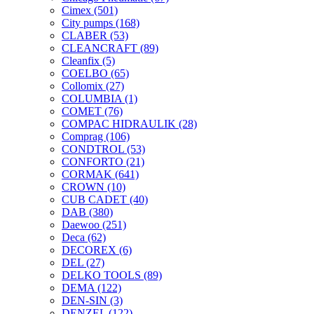
Cimex
(501)
City pumps
(168)
CLABER
(53)
CLEANCRAFT
(89)
Cleanfix
(5)
COELBO
(65)
Collomix
(27)
COLUMBIA
(1)
COMET
(76)
COMPAC HIDRAULIK
(28)
Comprag
(106)
CONDTROL
(53)
CONFORTO
(21)
CORMAK
(641)
CROWN
(10)
CUB CADET
(40)
DAB
(380)
Daewoo
(251)
Deca
(62)
DECOREX
(6)
DEL
(27)
DELKO TOOLS
(89)
DEMA
(122)
DEN-SIN
(3)
DENZEL
(122)