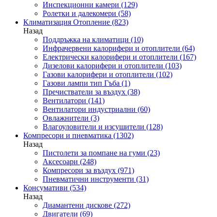
Инспекционни камери
(129)
Ролетки и далекомери
(58)
Климатизация Отопление
(823)
Назад
Поддръжка на климатици
(10)
Инфрачервени калорифери и отоплители
(64)
Електрически калорифери и отоплители
(167)
Дизелови калорифери и отоплители
(103)
Газови калорифери и отоплители
(102)
Газови лампи тип Гъба
(1)
Пречистватели за въздух
(38)
Вентилатори
(141)
Вентилатори индустриални
(60)
Овлажнители
(3)
Влагоуловители и изсушители
(128)
Компресори и пневматика
(1302)
Назад
Пистолети за помпане на гуми
(23)
Аксесоари
(248)
Компресори за въздух
(971)
Пневматични инструменти
(31)
Консумативи
(534)
Назад
Диамантени дискове
(272)
Двигатели
(69)