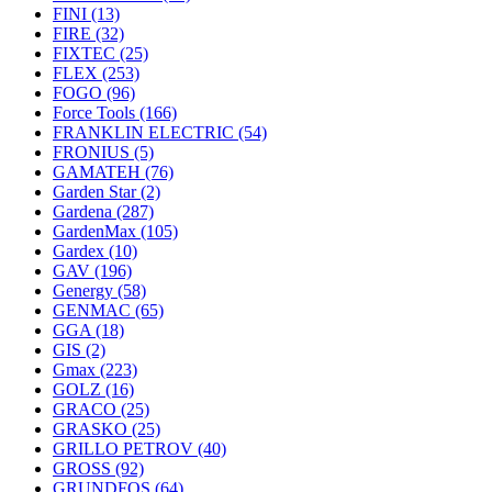
FINI
(13)
FIRE
(32)
FIXTEC
(25)
FLEX
(253)
FOGO
(96)
Force Tools
(166)
FRANKLIN ELECTRIC
(54)
FRONIUS
(5)
GAMATEH
(76)
Garden Star
(2)
Gardena
(287)
GardenMax
(105)
Gardex
(10)
GAV
(196)
Genergy
(58)
GENMAC
(65)
GGA
(18)
GIS
(2)
Gmax
(223)
GOLZ
(16)
GRACO
(25)
GRASKO
(25)
GRILLO PETROV
(40)
GROSS
(92)
GRUNDFOS
(64)