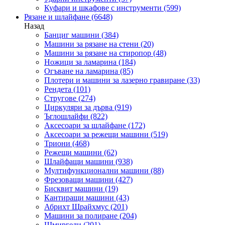
Куфари и шкафове с инструменти
(599)
Рязане и шлайфане
(6648)
Назад
Банциг машини
(384)
Машини за рязане на стени
(20)
Машини за рязане на стиропор
(48)
Ножици за ламарина
(184)
Огъване на ламарина
(85)
Плотери и машини за лазерно гравиране
(33)
Рендета
(101)
Стругове
(274)
Циркуляри за дърва
(919)
Ъглошлайфи
(822)
Аксесоари за шлайфане
(172)
Аксесоари за режещи машини
(519)
Триони
(468)
Режещи машини
(62)
Шлайфащи машини
(938)
Мултифункционални машини
(88)
Фрезоващи машини
(427)
Бисквит машини
(19)
Кантиращи машини
(43)
Абрихт Щрайхмус
(201)
Машини за полиране
(204)
Шмиргели
(201)