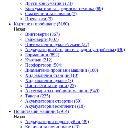
Други консумативи
(73)
Консумативи за градинска техника
(89)
Смазочни и залепващи
(7)
Препарати
(9)
Къртене и пробиване
(5160)
Назад
Винтоверти
(867)
Гайковерти
(607)
Пневматични чукове/секачи
(27)
Акумулаторни батерии и зарядни устройства
(630)
Бормашини
(892)
Къртачи
(212)
Перфоратори
(504)
Диамантено-пробивни машини
(100)
Хидравлични станции
(10)
Хидравлични чукове
(7)
Пистолети за пирони
(25)
Аксесоари за пробивни машини
(949)
Такери
(235)
Акумулаторни отвертки
(69)
Акумулаторни комплекти
(18)
Почистващи машини
(2914)
Назад
Акумулаторни водоструйки
(39)
Колички за почистване
(23)