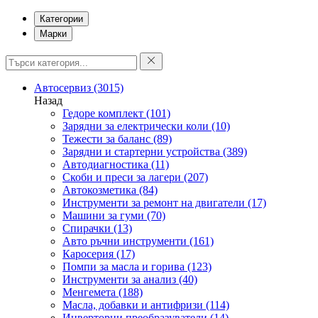
Категории
Марки
Автосервиз
(3015)
Назад
Гедоре комплект
(101)
Зарядни за електрически коли
(10)
Тежести за баланс
(89)
Зарядни и стартерни устройства
(389)
Автодиагностика
(11)
Скоби и преси за лагери
(207)
Автокозметика
(84)
Инструменти за ремонт на двигатели
(17)
Машини за гуми
(70)
Спирачки
(13)
Авто ръчни инструменти
(161)
Каросерия
(17)
Помпи за масла и горива
(123)
Инструменти за анализ
(40)
Менгемета
(188)
Масла, добавки и антифризи
(114)
Инверторни преобразуватели
(14)