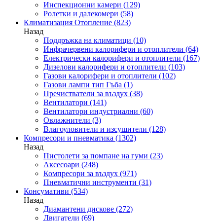
Инспекционни камери
(129)
Ролетки и далекомери
(58)
Климатизация Отопление
(823)
Назад
Поддръжка на климатици
(10)
Инфрачервени калорифери и отоплители
(64)
Електрически калорифери и отоплители
(167)
Дизелови калорифери и отоплители
(103)
Газови калорифери и отоплители
(102)
Газови лампи тип Гъба
(1)
Пречистватели за въздух
(38)
Вентилатори
(141)
Вентилатори индустриални
(60)
Овлажнители
(3)
Влагоуловители и изсушители
(128)
Компресори и пневматика
(1302)
Назад
Пистолети за помпане на гуми
(23)
Аксесоари
(248)
Компресори за въздух
(971)
Пневматични инструменти
(31)
Консумативи
(534)
Назад
Диамантени дискове
(272)
Двигатели
(69)