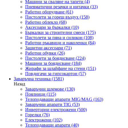
Машини за сваляне на тапети
(4)
Пневматични резачки и нитачки
(33)
Работно оборудване
(61)
Пистолети за горещ въздух
(158)
Работно облекло
(68)
Аксесоари за бъркалки
(10)
Бъркалки за строителни смеси
(175)
Пистолети за пяна и силикон
(108)
Работни ръкавици и наколенки
(84)
Защитни аксесоари
(71)
Работни обувки
(26)
Пистолети за боядисване
(224)
Машини за боядисване
(184)
Жирафи за шлайфане на стени
(151)
Повдигачи за гипсокартон
(57)
Заваръчна техника
(1581)
Назад
Заваръчни шлемове
(130)
Поялници
(115)
Телоподаващи апарати MIG/MAG
(163)
Заваръчни апарати TIG
(53)
Инверторни електрожени
(500)
Горелки
(76)
Електрожени
(102)
Телоподаващи апарати
(40)