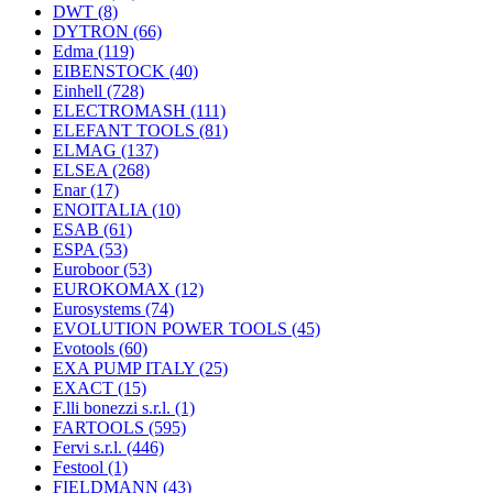
DWT
(8)
DYTRON
(66)
Edma
(119)
EIBENSTOCK
(40)
Einhell
(728)
ELECTROMASH
(111)
ELEFANT TOOLS
(81)
ELMAG
(137)
ELSEA
(268)
Enar
(17)
ENOITALIA
(10)
ESAB
(61)
ESPA
(53)
Euroboor
(53)
EUROKOMAX
(12)
Eurosystems
(74)
EVOLUTION POWER TOOLS
(45)
Evotools
(60)
EXA PUMP ITALY
(25)
EXACT
(15)
F.lli bonezzi s.r.l.
(1)
FARTOOLS
(595)
Fervi s.r.l.
(446)
Festool
(1)
FIELDMANN
(43)