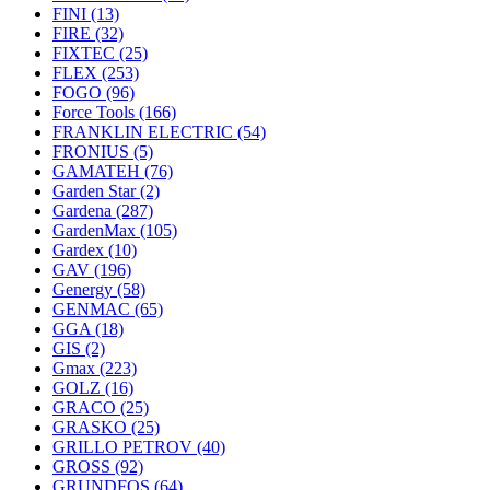
FINI
(13)
FIRE
(32)
FIXTEC
(25)
FLEX
(253)
FOGO
(96)
Force Tools
(166)
FRANKLIN ELECTRIC
(54)
FRONIUS
(5)
GAMATEH
(76)
Garden Star
(2)
Gardena
(287)
GardenMax
(105)
Gardex
(10)
GAV
(196)
Genergy
(58)
GENMAC
(65)
GGA
(18)
GIS
(2)
Gmax
(223)
GOLZ
(16)
GRACO
(25)
GRASKO
(25)
GRILLO PETROV
(40)
GROSS
(92)
GRUNDFOS
(64)