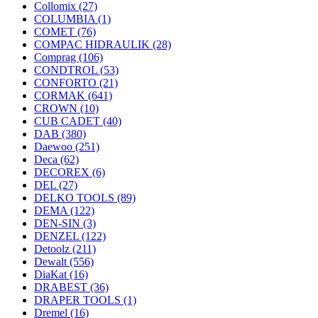
Collomix
(27)
COLUMBIA
(1)
COMET
(76)
COMPAC HIDRAULIK
(28)
Comprag
(106)
CONDTROL
(53)
CONFORTO
(21)
CORMAK
(641)
CROWN
(10)
CUB CADET
(40)
DAB
(380)
Daewoo
(251)
Deca
(62)
DECOREX
(6)
DEL
(27)
DELKO TOOLS
(89)
DEMA
(122)
DEN-SIN
(3)
DENZEL
(122)
Detoolz
(211)
Dewalt
(556)
DiaKat
(16)
DRABEST
(36)
DRAPER TOOLS
(1)
Dremel
(16)