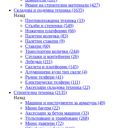
Рязане на строителни материали
(427)
Складова и подемна техника
(1635)
Назад
Противопожарна техника
(33)
Стълби и степенки
(549)
Ножични платформи
(66)
Палетни колички
(83)
Палетни стакери
(9)
Стакери
(60)
Транспортни колички
(244)
Стелажи и контейнери
(26)
Лебедки
(211)
Скелета и платформи
(145)
Алуминиеви кули тип скеле
(4)
Ръчни телфери
(41)
Електрически телфери
(111)
Аксесоари складова техника
(22)
Строителна техника
(2135)
Назад
Машини и инструменти за арматура
(49)
Мини багери
(22)
Аксесоари за бетон машини
(33)
Уплътняване и трамбоване
(268)
Мини дъмпери
(72)