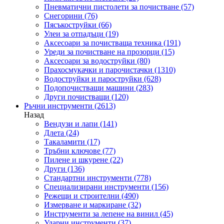
Пневматични пистолети за почистване
(57)
Снегорини
(76)
Пясъкоструйки
(66)
Улеи за отпадъци
(19)
Аксесоари за почистваща техника
(191)
Уреди за почистване на прозорци
(15)
Аксесоари за водоструйки
(80)
Прахосмукачки и парочистачки
(1310)
Водоструйки и пароструйки
(628)
Подопочистващи машини
(283)
Други почистващи
(120)
Ръчни инструменти
(2613)
Назад
Вендузи и лапи
(141)
Длета
(24)
Такаламити
(17)
Тръбни ключове
(77)
Пилене и шкурене
(22)
Други
(136)
Стандартни инструменти
(778)
Специализирани инструменти
(156)
Режещи и строителни
(490)
Измерване и маркиране
(32)
Инструменти за лепене на винил
(45)
Ударни инструменти
(37)