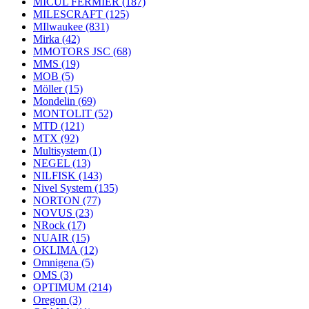
MICUL FERMIER
(187)
MILESCRAFT
(125)
MIlwaukee
(831)
Mirka
(42)
MMOTORS JSC
(68)
MMS
(19)
MOB
(5)
Möller
(15)
Mondelin
(69)
MONTOLIT
(52)
MTD
(121)
MTX
(92)
Multisystem
(1)
NEGEL
(13)
NILFISK
(143)
Nivel System
(135)
NORTON
(77)
NOVUS
(23)
NRock
(17)
NUAIR
(15)
OKLIMA
(12)
Omnigena
(5)
OMS
(3)
OPTIMUM
(214)
Oregon
(3)