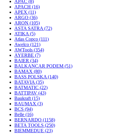
APAC
(8)
APACH
(16)
APEX
(11)
ARGO
(36)
ARON
(105)
ASTA SATRA
(72)
ATIKA
(5)
Atlas Copco
(111)
Awelco
(121)
AWTools
(354)
AYERBE
(7)
BAIER
(34)
BALKANCAR PODEM
(51)
BAMAX
(80)
BASS POLSKA
(140)
BATAVIA
(35)
BATMATIC
(22)
BATTIPAV
(43)
Baukraft
(15)
BAUMAX
(3)
BCS
(94)
Belle
(16)
BERNARDO
(1158)
BETA TOOLS
(250)
BIEMMEDUE
(23)