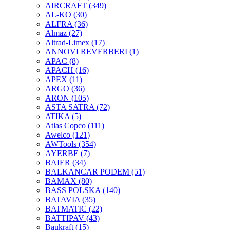
AIRCRAFT
(349)
AL-KO
(30)
ALFRA
(36)
Almaz
(27)
Altrad-Limex
(17)
ANNOVI REVERBERI
(1)
APAC
(8)
APACH
(16)
APEX
(11)
ARGO
(36)
ARON
(105)
ASTA SATRA
(72)
ATIKA
(5)
Atlas Copco
(111)
Awelco
(121)
AWTools
(354)
AYERBE
(7)
BAIER
(34)
BALKANCAR PODEM
(51)
BAMAX
(80)
BASS POLSKA
(140)
BATAVIA
(35)
BATMATIC
(22)
BATTIPAV
(43)
Baukraft
(15)