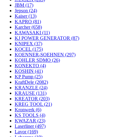
JBM
(17)
Jepson
(24)
Kaiser
(13)
KAPRO
(81)
Karcher
(658)
KAWASAKI
(11)
KJ POWER GENERATOR
(87)
KNIPEX
(37)
KOCEL
(175)
KOENNER-SOEHNEN
(297)
KOHLER SDMO
(26)
KONEKTO
(4)
KOSHIN
(41)
KP Pump
(25)
KraftDele
(2082)
KRANZLE
(24)
KRAUSE
(131)
KREATOR
(203)
KREG TOOL
(21)
Kronwerk
(6)
KS TOOLS
(4)
KWAZAR
(23)
Laserliner
(497)
Lavor
(169)