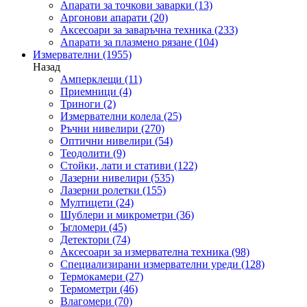
Апарати за точкови заварки
(13)
Аргонови апарати
(20)
Аксесоари за заваръчна техника
(233)
Апарати за плазмено рязане
(104)
Измервателни
(1955)
Назад
Амперклещи
(11)
Приемници
(4)
Триноги
(2)
Измервателни колела
(25)
Ръчни нивелири
(270)
Оптични нивелири
(54)
Теодолити
(9)
Стойки, лати и стативи
(122)
Лазерни нивелири
(535)
Лазерни ролетки
(155)
Мултицети
(24)
Шублери и микрометри
(36)
Ъгломери
(45)
Детектори
(74)
Аксесоари за измервателна техника
(98)
Специализирани измервателни уреди
(128)
Термокамери
(27)
Термометри
(46)
Влагомери
(70)