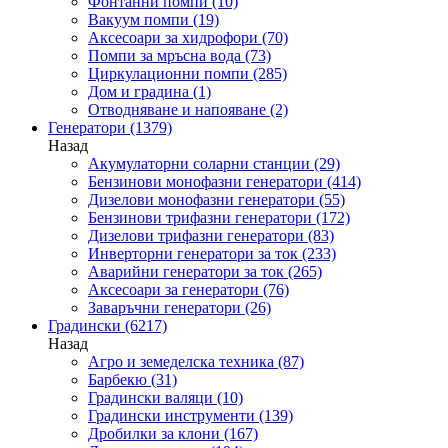
Фонтанни помпи
(10)
Вакуум помпи
(19)
Аксесоари за хидрофори
(70)
Помпи за мръсна вода
(73)
Циркулационни помпи
(285)
Дом и градина
(1)
Отводняване и напояване
(2)
Генератори
(1379)
Назад
Акумулаторни соларни станции
(29)
Бензинови монофазни генератори
(414)
Дизелови монофазни генератори
(55)
Бензинови трифазни генератори
(172)
Дизелови трифазни генератори
(83)
Инверторни генератори за ток
(233)
Аварийни генератори за ток
(265)
Аксесоари за генератори
(76)
Заваръчни генератори
(26)
Градински
(6217)
Назад
Агро и земеделска техника
(87)
Барбекю
(31)
Градински валяци
(10)
Градински инструменти
(139)
Дробилки за клони
(167)