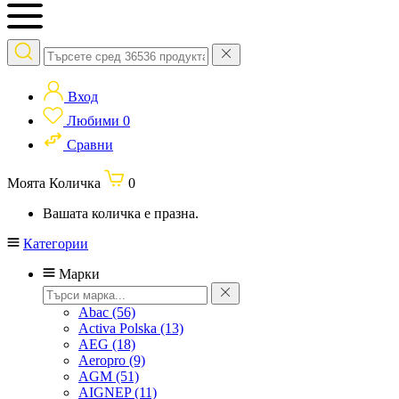
Вход
Любими
0
Сравни
Моята Количка
0
Вашата количка е празна.
Категории
Марки
Abac
(56)
Activa Polska
(13)
AEG
(18)
Aeropro
(9)
AGM
(51)
AIGNEP
(11)