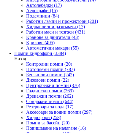
Автолебедки
(17)
Аерографи
(15)
Подемници
(84)
Работни лампи и прожектори
(201)
Хидравлични разпъвачи
(17)
Работни маси и тезгяси
(431)
Кранове за двигатели
(43)
Крикове
(495)
Автоматични макари
(55)
Помпи хидрофори
(3384)
Назад
Контролни помпи
(20)
Потопяеми помпи
(787)
Бензинови помпи
(242)
Дизелови помпи
(22)
Центробежни помпи
(376)
Градински помпи
(269)
Дренажни помпи
(262)
Сондажни помпи
(644)
Резервоари за вода
(17)
Аксесоари за водни помпи
(297)
Хидрофори
(258)
Помпи за басейн
(20)
Повишаване на налягане
(16)