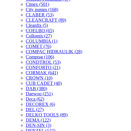
Cimex
(501)
City pumps
(168)
CLABER
(53)
CLEANCRAFT
(89)
Cleanfix
(5)
COELBO
(65)
Collomix
(27)
COLUMBIA
(1)
COMET
(76)
COMPAC HIDRAULIK
(28)
Comprag
(106)
CONDTROL
(53)
CONFORTO
(21)
CORMAK
(641)
CROWN
(10)
CUB CADET
(40)
DAB
(380)
Daewoo
(251)
Deca
(62)
DECOREX
(6)
DEL
(27)
DELKO TOOLS
(89)
DEMA
(122)
DEN-SIN
(3)
DENZEL
(122)