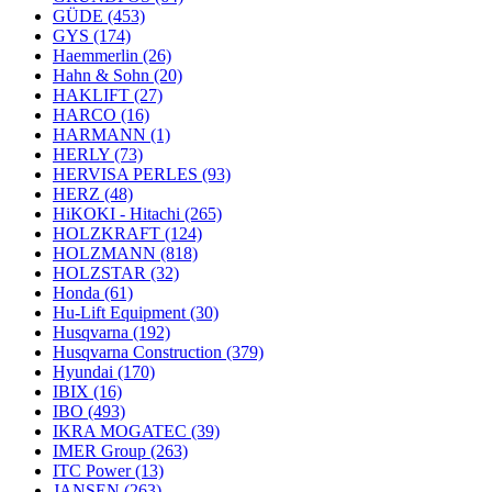
GÜDE
(453)
GYS
(174)
Haemmerlin
(26)
Hahn & Sohn
(20)
HAKLIFT
(27)
HARCO
(16)
HARMANN
(1)
HERLY
(73)
HERVISA PERLES
(93)
HERZ
(48)
HiKOKI - Hitachi
(265)
HOLZKRAFT
(124)
HOLZMANN
(818)
HOLZSTAR
(32)
Honda
(61)
Hu-Lift Equipment
(30)
Husqvarna
(192)
Husqvarna Construction
(379)
Hyundai
(170)
IBIX
(16)
IBO
(493)
IKRA MOGATEC
(39)
IMER Group
(263)
ITC Power
(13)
JANSEN
(263)