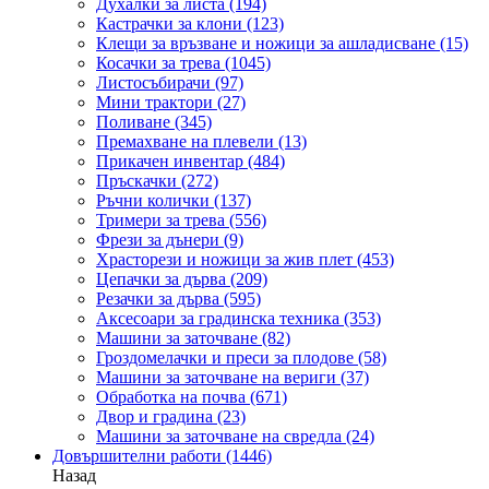
Духалки за листа
(194)
Кастрачки за клони
(123)
Клещи за връзване и ножици за ашладисване
(15)
Косачки за трева
(1045)
Листосъбирачи
(97)
Мини трактори
(27)
Поливане
(345)
Премахване на плевели
(13)
Прикачен инвентар
(484)
Пръскачки
(272)
Ръчни колички
(137)
Тримери за трева
(556)
Фрези за дънери
(9)
Храсторези и ножици за жив плет
(453)
Цепачки за дърва
(209)
Резачки за дърва
(595)
Аксесоари за градинска техника
(353)
Машини за заточване
(82)
Гроздомелачки и преси за плодове
(58)
Машини за заточване на вериги
(37)
Обработка на почва
(671)
Двор и градина
(23)
Машини за заточване на свредла
(24)
Довършителни работи
(1446)
Назад