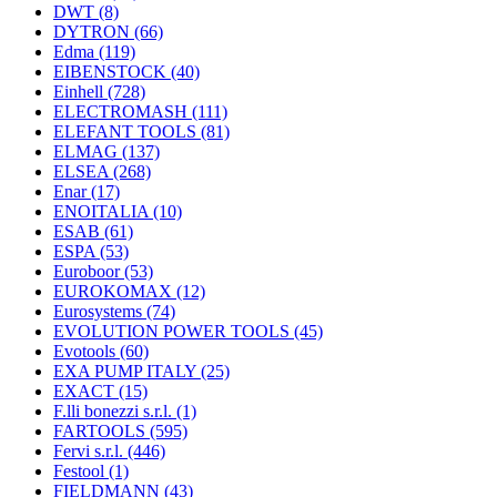
DWT
(8)
DYTRON
(66)
Edma
(119)
EIBENSTOCK
(40)
Einhell
(728)
ELECTROMASH
(111)
ELEFANT TOOLS
(81)
ELMAG
(137)
ELSEA
(268)
Enar
(17)
ENOITALIA
(10)
ESAB
(61)
ESPA
(53)
Euroboor
(53)
EUROKOMAX
(12)
Eurosystems
(74)
EVOLUTION POWER TOOLS
(45)
Evotools
(60)
EXA PUMP ITALY
(25)
EXACT
(15)
F.lli bonezzi s.r.l.
(1)
FARTOOLS
(595)
Fervi s.r.l.
(446)
Festool
(1)
FIELDMANN
(43)