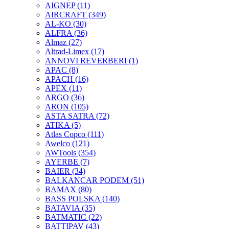
AIGNEP
(11)
AIRCRAFT
(349)
AL-KO
(30)
ALFRA
(36)
Almaz
(27)
Altrad-Limex
(17)
ANNOVI REVERBERI
(1)
APAC
(8)
APACH
(16)
APEX
(11)
ARGO
(36)
ARON
(105)
ASTA SATRA
(72)
ATIKA
(5)
Atlas Copco
(111)
Awelco
(121)
AWTools
(354)
AYERBE
(7)
BAIER
(34)
BALKANCAR PODEM
(51)
BAMAX
(80)
BASS POLSKA
(140)
BATAVIA
(35)
BATMATIC
(22)
BATTIPAV
(43)