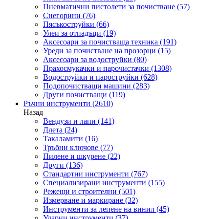
Пневматични пистолети за почистване
(57)
Снегорини
(76)
Пясъкоструйки
(66)
Улеи за отпадъци
(19)
Аксесоари за почистваща техника
(191)
Уреди за почистване на прозорци
(15)
Аксесоари за водоструйки
(80)
Прахосмукачки и парочистачки
(1308)
Водоструйки и пароструйки
(628)
Подопочистващи машини
(283)
Други почистващи
(119)
Ръчни инструменти
(2610)
Назад
Вендузи и лапи
(141)
Длета
(24)
Такаламити
(16)
Тръбни ключове
(77)
Пилене и шкурене
(22)
Други
(136)
Стандартни инструменти
(767)
Специализирани инструменти
(155)
Режещи и строителни
(501)
Измерване и маркиране
(32)
Инструменти за лепене на винил
(45)
Ударни инструменти
(37)