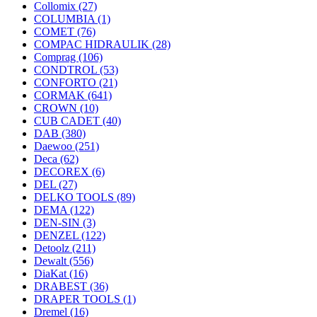
Collomix
(27)
COLUMBIA
(1)
COMET
(76)
COMPAC HIDRAULIK
(28)
Comprag
(106)
CONDTROL
(53)
CONFORTO
(21)
CORMAK
(641)
CROWN
(10)
CUB CADET
(40)
DAB
(380)
Daewoo
(251)
Deca
(62)
DECOREX
(6)
DEL
(27)
DELKO TOOLS
(89)
DEMA
(122)
DEN-SIN
(3)
DENZEL
(122)
Detoolz
(211)
Dewalt
(556)
DiaKat
(16)
DRABEST
(36)
DRAPER TOOLS
(1)
Dremel
(16)