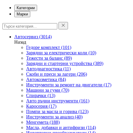
Категории
Марки
Автосервиз
(3014)
Назад
Гедоре комплект
(101)
Зарядни за електрически коли
(10)
Тежести за баланс
(89)
Зарядни и стартерни устройства
(389)
Автодиагностика
(11)
Скоби и преси за лагери
(206)
Автокозметика
(84)
Инструменти за ремонт на двигатели
(17)
Машини за гуми
(70)
Спирачки
(13)
Авто ръчни инструменти
(161)
Каросерия
(17)
Помпи за масла и горива
(123)
Инструменти за анализ
(40)
Менгемета
(188)
Масла, добавки и антифризи
(114)
Инверторни преобразуватели
(14)