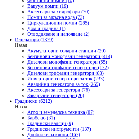
Фонтанни помпи
(10)
Вакуум помпи
(19)
Аксесоари за хидрофори
(70)
Помпи за мръсна вода
(73)
Циркулационни помпи
(285)
Дом и градина
(1)
Отводняване и напояване
(2)
Генератори
(1379)
Назад
Акумулаторни соларни станции
(29)
Бензинови монофазни генератори
(414)
Дизелови монофазни генератори
(55)
Бензинови трифазни генератори
(172)
Дизелови трифазни генератори
(83)
Инверторни генератори за ток
(233)
Аварийни генератори за ток
(265)
Аксесоари за генератори
(76)
Заваръчни генератори
(26)
Градински
(6212)
Назад
Агро и земеделска техника
(87)
Барбекю
(31)
Градински валяци
(9)
Градински инструменти
(137)
Дробилки за клони
(167)