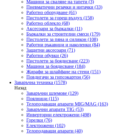
Машини за сваляне на тапети
(3)
Пневматични резачки и нитачки
(33)
Работно оборудване
(61)
Пистолети за горещ въздух
(158)
Работно облекло
(68)
Аксесоари за бъркалки
(11)
Бъркалки за строителни смеси
(179)
Пистолети за пяна и силикон
(108)
Работни ръкавици и наколенки
(84)
Защитни аксесоари
(71)
Работни обувки
(26)
Пистолети за боядисване
(223)
Машини за боядисване
(184)
Жирафи за шлайфане на стени
(151)
Повдигачи за гипсокартон
(56)
Заваръчна техника
(1578)
Назад
Заваръчни шлемове
(129)
Поялници
(115)
Телоподаващи апарати MIG/MAG
(163)
Заваръчни апарати TIG
(53)
Инверторни електрожени
(498)
Горелки
(76)
Електрожени
(102)
Телоподаващи апарати
(40)