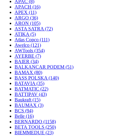
APAC
(8)
APACH
(16)
APEX
(11)
ARGO
(36)
ARON
(105)
ASTA SATRA
(72)
ATIKA
(5)
Atlas Copco
(111)
Awelco
(121)
AWTools
(354)
AYERBE
(7)
BAIER
(34)
BALKANCAR PODEM
(51)
BAMAX
(80)
BASS POLSKA
(140)
BATAVIA
(35)
BATMATIC
(22)
BATTIPAV
(43)
Baukraft
(15)
BAUMAX
(3)
BCS
(94)
Belle
(16)
BERNARDO
(1158)
BETA TOOLS
(250)
BIEMMEDUE
(23)