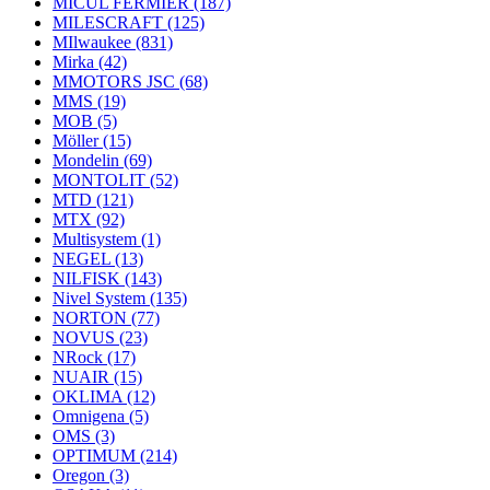
MICUL FERMIER
(187)
MILESCRAFT
(125)
MIlwaukee
(831)
Mirka
(42)
MMOTORS JSC
(68)
MMS
(19)
MOB
(5)
Möller
(15)
Mondelin
(69)
MONTOLIT
(52)
MTD
(121)
MTX
(92)
Multisystem
(1)
NEGEL
(13)
NILFISK
(143)
Nivel System
(135)
NORTON
(77)
NOVUS
(23)
NRock
(17)
NUAIR
(15)
OKLIMA
(12)
Omnigena
(5)
OMS
(3)
OPTIMUM
(214)
Oregon
(3)