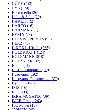
GÜDE
(453)
GYS
(174)
Haemmerlin
(26)
Hahn & Sohn
(20)
HAKLIFT
(27)
HARCO
(16)
HARMANN
(1)
HERLY
(73)
HERVISA PERLES
(93)
HERZ
(48)
HiKOKI - Hitachi
(265)
HOLZKRAFT
(124)
HOLZMANN
(818)
HOLZSTAR
(32)
Honda
(61)
Hu-Lift Equipment
(30)
Husqvarna
(192)
Husqvarna Construction
(379)
Hyundai
(170)
IBIX
(16)
IBO
(493)
IKRA MOGATEC
(39)
IMER Group
(263)
ITC Power
(13)
JANSEN
(263)