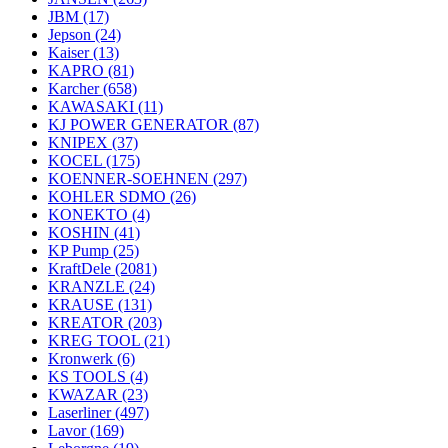
JBM
(17)
Jepson
(24)
Kaiser
(13)
KAPRO
(81)
Karcher
(658)
KAWASAKI
(11)
KJ POWER GENERATOR
(87)
KNIPEX
(37)
KOCEL
(175)
KOENNER-SOEHNEN
(297)
KOHLER SDMO
(26)
KONEKTO
(4)
KOSHIN
(41)
KP Pump
(25)
KraftDele
(2081)
KRANZLE
(24)
KRAUSE
(131)
KREATOR
(203)
KREG TOOL
(21)
Kronwerk
(6)
KS TOOLS
(4)
KWAZAR
(23)
Laserliner
(497)
Lavor
(169)