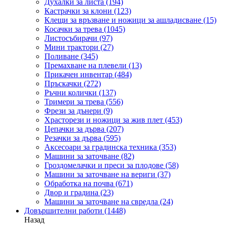
Духалки за листа
(194)
Кастрачки за клони
(123)
Клещи за връзване и ножици за ашладисване
(15)
Косачки за трева
(1045)
Листосъбирачи
(97)
Мини трактори
(27)
Поливане
(345)
Премахване на плевели
(13)
Прикачен инвентар
(484)
Пръскачки
(272)
Ръчни колички
(137)
Тримери за трева
(556)
Фрези за дънери
(9)
Храсторези и ножици за жив плет
(453)
Цепачки за дърва
(207)
Резачки за дърва
(595)
Аксесоари за градинска техника
(353)
Машини за заточване
(82)
Гроздомелачки и преси за плодове
(58)
Машини за заточване на вериги
(37)
Обработка на почва
(671)
Двор и градина
(23)
Машини за заточване на свредла
(24)
Довършителни работи
(1448)
Назад