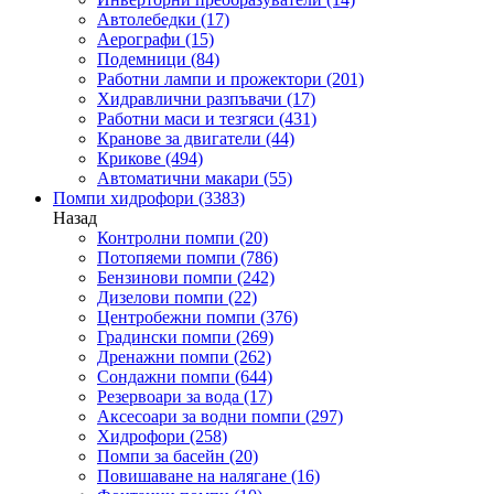
Автолебедки
(17)
Аерографи
(15)
Подемници
(84)
Работни лампи и прожектори
(201)
Хидравлични разпъвачи
(17)
Работни маси и тезгяси
(431)
Кранове за двигатели
(44)
Крикове
(494)
Автоматични макари
(55)
Помпи хидрофори
(3383)
Назад
Контролни помпи
(20)
Потопяеми помпи
(786)
Бензинови помпи
(242)
Дизелови помпи
(22)
Центробежни помпи
(376)
Градински помпи
(269)
Дренажни помпи
(262)
Сондажни помпи
(644)
Резервоари за вода
(17)
Аксесоари за водни помпи
(297)
Хидрофори
(258)
Помпи за басейн
(20)
Повишаване на налягане
(16)