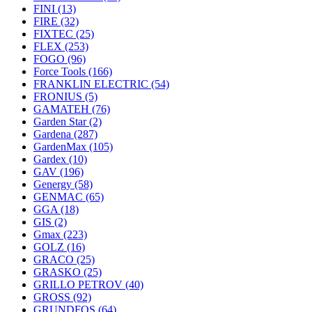
FINI
(13)
FIRE
(32)
FIXTEC
(25)
FLEX
(253)
FOGO
(96)
Force Tools
(166)
FRANKLIN ELECTRIC
(54)
FRONIUS
(5)
GAMATEH
(76)
Garden Star
(2)
Gardena
(287)
GardenMax
(105)
Gardex
(10)
GAV
(196)
Genergy
(58)
GENMAC
(65)
GGA
(18)
GIS
(2)
Gmax
(223)
GOLZ
(16)
GRACO
(25)
GRASKO
(25)
GRILLO PETROV
(40)
GROSS
(92)
GRUNDFOS
(64)