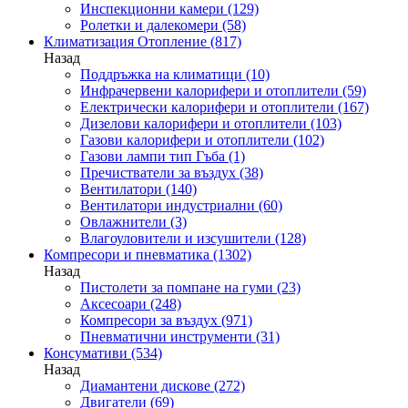
Инспекционни камери
(129)
Ролетки и далекомери
(58)
Климатизация Отопление
(817)
Назад
Поддръжка на климатици
(10)
Инфрачервени калорифери и отоплители
(59)
Електрически калорифери и отоплители
(167)
Дизелови калорифери и отоплители
(103)
Газови калорифери и отоплители
(102)
Газови лампи тип Гъба
(1)
Пречистватели за въздух
(38)
Вентилатори
(140)
Вентилатори индустриални
(60)
Овлажнители
(3)
Влагоуловители и изсушители
(128)
Компресори и пневматика
(1302)
Назад
Пистолети за помпане на гуми
(23)
Аксесоари
(248)
Компресори за въздух
(971)
Пневматични инструменти
(31)
Консумативи
(534)
Назад
Диамантени дискове
(272)
Двигатели
(69)