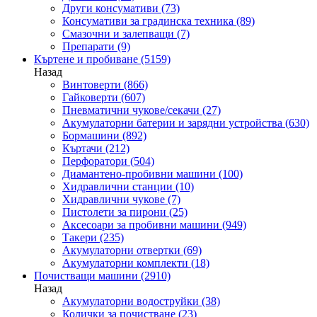
Други консумативи
(73)
Консумативи за градинска техника
(89)
Смазочни и залепващи
(7)
Препарати
(9)
Къртене и пробиване
(5159)
Назад
Винтоверти
(866)
Гайковерти
(607)
Пневматични чукове/секачи
(27)
Акумулаторни батерии и зарядни устройства
(630)
Бормашини
(892)
Къртачи
(212)
Перфоратори
(504)
Диамантено-пробивни машини
(100)
Хидравлични станции
(10)
Хидравлични чукове
(7)
Пистолети за пирони
(25)
Аксесоари за пробивни машини
(949)
Такери
(235)
Акумулаторни отвертки
(69)
Акумулаторни комплекти
(18)
Почистващи машини
(2910)
Назад
Акумулаторни водоструйки
(38)
Колички за почистване
(23)