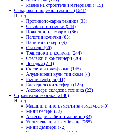
Рязане на строителни материали
(415)
Складова и подемна техника
(1641)
Назад
Противопожарна техника
(33)
Стълби и степенки
(543)
Ножични платформи
(66)
Палетни колички
(83)
Палетни стакери
(9)
Стакери
(60)
Транспортни колички
(244)
Стелажи и контейнери
(26)
Лебедки
(211)
Скелета и платформи
(145)
Алуминиеви кули тип скеле
(4)
Ръчни телфери
(41)
Електрически телфери
(123)
Аксесоари складова техника
(22)
Строителна техника
(2140)
Назад
Машини и инструменти за арматура
(49)
Мини багери
(22)
Аксесоари за бетон машини
(33)
Уплътняване и трамбоване
(268)
Мини дъмпери
(72)