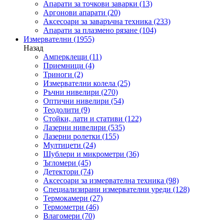
Апарати за точкови заварки
(13)
Аргонови апарати
(20)
Аксесоари за заваръчна техника
(233)
Апарати за плазмено рязане
(104)
Измервателни
(1955)
Назад
Амперклещи
(11)
Приемници
(4)
Триноги
(2)
Измервателни колела
(25)
Ръчни нивелири
(270)
Оптични нивелири
(54)
Теодолити
(9)
Стойки, лати и стативи
(122)
Лазерни нивелири
(535)
Лазерни ролетки
(155)
Мултицети
(24)
Шублери и микрометри
(36)
Ъгломери
(45)
Детектори
(74)
Аксесоари за измервателна техника
(98)
Специализирани измервателни уреди
(128)
Термокамери
(27)
Термометри
(46)
Влагомери
(70)