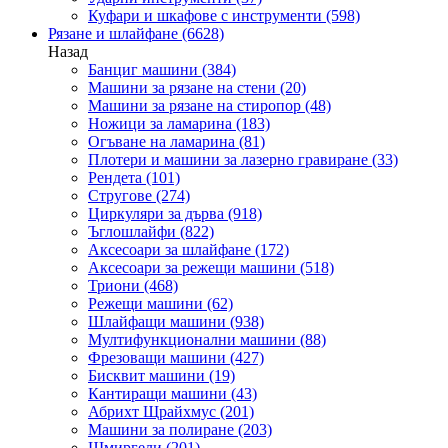
Куфари и шкафове с инструменти
(598)
Рязане и шлайфане
(6628)
Назад
Банциг машини
(384)
Машини за рязане на стени
(20)
Машини за рязане на стиропор
(48)
Ножици за ламарина
(183)
Огъване на ламарина
(81)
Плотери и машини за лазерно гравиране
(33)
Рендета
(101)
Стругове
(274)
Циркуляри за дърва
(918)
Ъглошлайфи
(822)
Аксесоари за шлайфане
(172)
Аксесоари за режещи машини
(518)
Триони
(468)
Режещи машини
(62)
Шлайфащи машини
(938)
Мултифункционални машини
(88)
Фрезоващи машини
(427)
Бисквит машини
(19)
Кантиращи машини
(43)
Абрихт Щрайхмус
(201)
Машини за полиране
(203)
Шмиргели
(201)