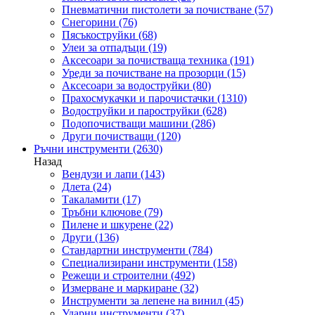
Пневматични пистолети за почистване
(57)
Снегорини
(76)
Пясъкоструйки
(68)
Улеи за отпадъци
(19)
Аксесоари за почистваща техника
(191)
Уреди за почистване на прозорци
(15)
Аксесоари за водоструйки
(80)
Прахосмукачки и парочистачки
(1310)
Водоструйки и пароструйки
(628)
Подопочистващи машини
(286)
Други почистващи
(120)
Ръчни инструменти
(2630)
Назад
Вендузи и лапи
(143)
Длета
(24)
Такаламити
(17)
Тръбни ключове
(79)
Пилене и шкурене
(22)
Други
(136)
Стандартни инструменти
(784)
Специализирани инструменти
(158)
Режещи и строителни
(492)
Измерване и маркиране
(32)
Инструменти за лепене на винил
(45)
Ударни инструменти
(37)