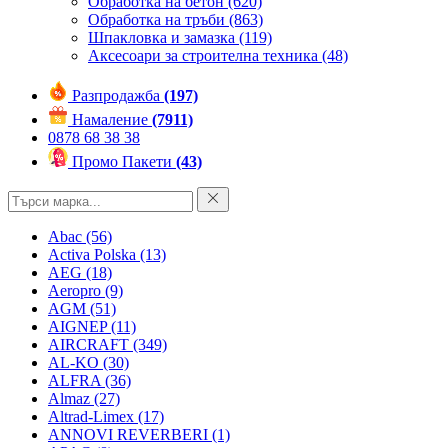
Обработка на бетон
(620)
Обработка на тръби
(863)
Шпакловка и замазка
(119)
Аксесоари за строителна техника
(48)
Разпродажба
(197)
Намаление
(7911)
0878 68 38 38
Промо Пакети
(43)
Abac
(56)
Activa Polska
(13)
AEG
(18)
Aeropro
(9)
AGM
(51)
AIGNEP
(11)
AIRCRAFT
(349)
AL-KO
(30)
ALFRA
(36)
Almaz
(27)
Altrad-Limex
(17)
ANNOVI REVERBERI
(1)