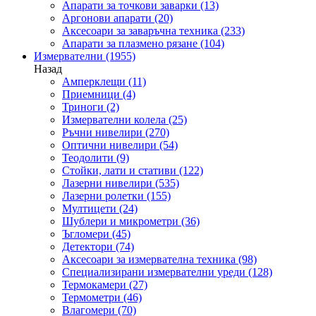
Апарати за точкови заварки
(13)
Аргонови апарати
(20)
Аксесоари за заваръчна техника
(233)
Апарати за плазмено рязане
(104)
Измервателни
(1955)
Назад
Амперклещи
(11)
Приемници
(4)
Триноги
(2)
Измервателни колела
(25)
Ръчни нивелири
(270)
Оптични нивелири
(54)
Теодолити
(9)
Стойки, лати и стативи
(122)
Лазерни нивелири
(535)
Лазерни ролетки
(155)
Мултицети
(24)
Шублери и микрометри
(36)
Ъгломери
(45)
Детектори
(74)
Аксесоари за измервателна техника
(98)
Специализирани измервателни уреди
(128)
Термокамери
(27)
Термометри
(46)
Влагомери
(70)