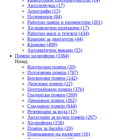
Автолебедки
(17)
Аерографи
(15)
Подемници
(84)
Работни лампи и прожектори
(201)
Хидравлични разпъвачи
(17)
Работни маси и тезгяси
(434)
Кранове за двигатели
(44)
Крикове
(499)
Автоматични макари
(55)
Помпи хидрофори
(3384)
Назад
Контролни помпи
(20)
Потопяеми помпи
(787)
Бензинови помпи
(242)
Дизелови помпи
(22)
Центробежни помпи
(376)
Градински помпи
(269)
Дренажни помпи
(262)
Сондажни помпи
(644)
Резервоари за вода
(17)
Аксесоари за водни помпи
(297)
Хидрофори
(258)
Помпи за басейн
(20)
Повишаване на налягане
(16)