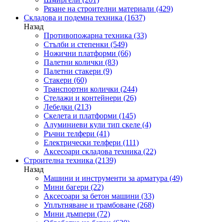
Рязане на строителни материали
(429)
Складова и подемна техника
(1637)
Назад
Противопожарна техника
(33)
Стълби и степенки
(549)
Ножични платформи
(66)
Палетни колички
(83)
Палетни стакери
(9)
Стакери
(60)
Транспортни колички
(244)
Стелажи и контейнери
(26)
Лебедки
(213)
Скелета и платформи
(145)
Алуминиеви кули тип скеле
(4)
Ръчни телфери
(41)
Електрически телфери
(111)
Аксесоари складова техника
(22)
Строителна техника
(2139)
Назад
Машини и инструменти за арматура
(49)
Мини багери
(22)
Аксесоари за бетон машини
(33)
Уплътняване и трамбоване
(268)
Мини дъмпери
(72)