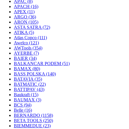
APAC
(8)
APACH
(16)
APEX
(11)
ARGO
(36)
ARON
(105)
ASTA SATRA
(72)
ATIKA
(5)
Atlas Copco
(111)
Awelco
(121)
AWTools
(354)
AYERBE
(7)
BAIER
(34)
BALKANCAR PODEM
(51)
BAMAX
(80)
BASS POLSKA
(140)
BATAVIA
(35)
BATMATIC
(22)
BATTIPAV
(43)
Baukraft
(15)
BAUMAX
(3)
BCS
(94)
Belle
(16)
BERNARDO
(1158)
BETA TOOLS
(250)
BIEMMEDUE
(23)