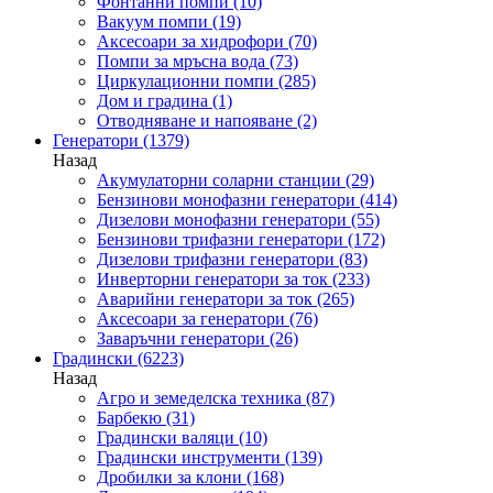
Фонтанни помпи
(10)
Вакуум помпи
(19)
Аксесоари за хидрофори
(70)
Помпи за мръсна вода
(73)
Циркулационни помпи
(285)
Дом и градина
(1)
Отводняване и напояване
(2)
Генератори
(1379)
Назад
Акумулаторни соларни станции
(29)
Бензинови монофазни генератори
(414)
Дизелови монофазни генератори
(55)
Бензинови трифазни генератори
(172)
Дизелови трифазни генератори
(83)
Инверторни генератори за ток
(233)
Аварийни генератори за ток
(265)
Аксесоари за генератори
(76)
Заваръчни генератори
(26)
Градински
(6223)
Назад
Агро и земеделска техника
(87)
Барбекю
(31)
Градински валяци
(10)
Градински инструменти
(139)
Дробилки за клони
(168)