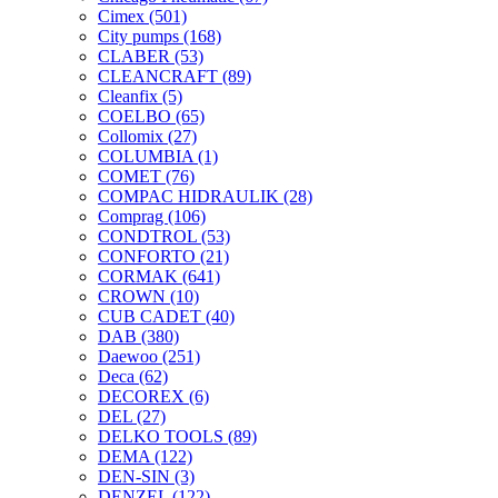
Cimex
(501)
City pumps
(168)
CLABER
(53)
CLEANCRAFT
(89)
Cleanfix
(5)
COELBO
(65)
Collomix
(27)
COLUMBIA
(1)
COMET
(76)
COMPAC HIDRAULIK
(28)
Comprag
(106)
CONDTROL
(53)
CONFORTO
(21)
CORMAK
(641)
CROWN
(10)
CUB CADET
(40)
DAB
(380)
Daewoo
(251)
Deca
(62)
DECOREX
(6)
DEL
(27)
DELKO TOOLS
(89)
DEMA
(122)
DEN-SIN
(3)
DENZEL
(122)