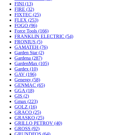
FINI
(13)
FIRE
(32)
FIXTEC
(25)
FLEX
(253)
FOGO
(96)
Force Tools
(166)
FRANKLIN ELECTRIC
(54)
FRONIUS
(5)
GAMATEH
(76)
Garden Star
(2)
Gardena
(287)
GardenMax
(105)
Gardex
(10)
GAV
(196)
Genergy
(58)
GENMAC
(65)
GGA
(18)
GIS
(2)
Gmax
(223)
GOLZ
(16)
GRACO
(25)
GRASKO
(25)
GRILLO PETROV
(40)
GROSS
(92)
GRUNDFOS
(64)