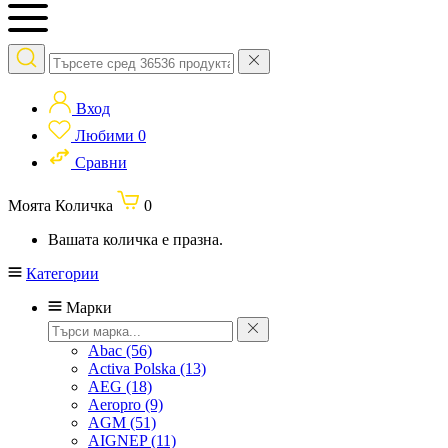
Вход
Любими
0
Сравни
Моята Количка
0
Вашата количка е празна.
Категории
Марки
Abac
(56)
Activa Polska
(13)
AEG
(18)
Aeropro
(9)
AGM
(51)
AIGNEP
(11)