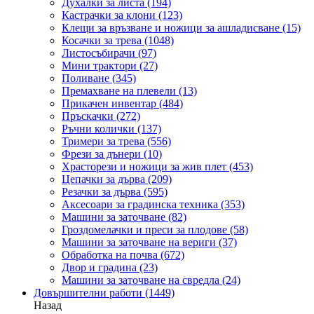
Духалки за листа
(194)
Кастрачки за клони
(123)
Клещи за връзване и ножици за ашладисване
(15)
Косачки за трева
(1048)
Листосъбирачи
(97)
Мини трактори
(27)
Поливане
(345)
Премахване на плевели
(13)
Прикачен инвентар
(484)
Пръскачки
(272)
Ръчни колички
(137)
Тримери за трева
(556)
Фрези за дънери
(10)
Храсторези и ножици за жив плет
(453)
Цепачки за дърва
(209)
Резачки за дърва
(595)
Аксесоари за градинска техника
(353)
Машини за заточване
(82)
Гроздомелачки и преси за плодове
(58)
Машини за заточване на вериги
(37)
Обработка на почва
(672)
Двор и градина
(23)
Машини за заточване на свредла
(24)
Довършителни работи
(1449)
Назад