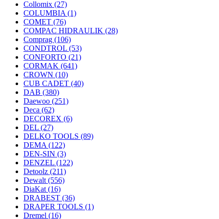
Collomix
(27)
COLUMBIA
(1)
COMET
(76)
COMPAC HIDRAULIK
(28)
Comprag
(106)
CONDTROL
(53)
CONFORTO
(21)
CORMAK
(641)
CROWN
(10)
CUB CADET
(40)
DAB
(380)
Daewoo
(251)
Deca
(62)
DECOREX
(6)
DEL
(27)
DELKO TOOLS
(89)
DEMA
(122)
DEN-SIN
(3)
DENZEL
(122)
Detoolz
(211)
Dewalt
(556)
DiaKat
(16)
DRABEST
(36)
DRAPER TOOLS
(1)
Dremel
(16)