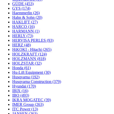
GÜDE
(453)
GYS
(174)
Haemmerlin
(26)
Hahn & Sohn
(20)
HAKLIFT
(27)
HARCO
(16)
HARMANN
(1)
HERLY
(73)
HERVISA PERLES
(93)
HERZ
(48)
HiKOKI - Hitachi
(265)
HOLZKRAFT
(124)
HOLZMANN
(818)
HOLZSTAR
(32)
Honda
(61)
Hu-Lift Equipment
(30)
Husqvarna
(192)
Husqvarna Construction
(379)
Hyundai
(170)
IBIX
(16)
IBO
(493)
IKRA MOGATEC
(39)
IMER Group
(263)
ITC Power
(13)
JANSEN
(263)