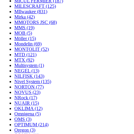
MICUL FERMIER
(187)
MILESCRAFT
(125)
MIlwaukee
(831)
Mirka
(42)
MMOTORS JSC
(68)
MMS
(19)
MOB
(5)
Möller
(15)
Mondelin
(69)
MONTOLIT
(52)
MTD
(121)
MTX
(92)
Multisystem
(1)
NEGEL
(13)
NILFISK
(143)
Nivel System
(135)
NORTON
(77)
NOVUS
(23)
NRock
(17)
NUAIR
(15)
OKLIMA
(12)
Omnigena
(5)
OMS
(3)
OPTIMUM
(214)
Oregon
(3)