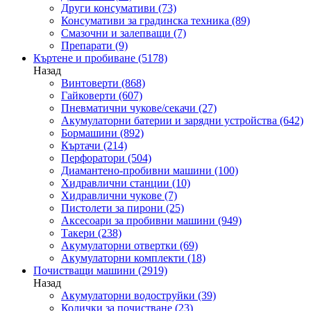
Други консумативи
(73)
Консумативи за градинска техника
(89)
Смазочни и залепващи
(7)
Препарати
(9)
Къртене и пробиване
(5178)
Назад
Винтоверти
(868)
Гайковерти
(607)
Пневматични чукове/секачи
(27)
Акумулаторни батерии и зарядни устройства
(642)
Бормашини
(892)
Къртачи
(214)
Перфоратори
(504)
Диамантено-пробивни машини
(100)
Хидравлични станции
(10)
Хидравлични чукове
(7)
Пистолети за пирони
(25)
Аксесоари за пробивни машини
(949)
Такери
(238)
Акумулаторни отвертки
(69)
Акумулаторни комплекти
(18)
Почистващи машини
(2919)
Назад
Акумулаторни водоструйки
(39)
Колички за почистване
(23)