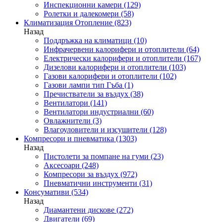
Инспекционни камери
(129)
Ролетки и далекомери
(58)
Климатизация Отопление
(823)
Назад
Поддръжка на климатици
(10)
Инфрачервени калорифери и отоплители
(64)
Електрически калорифери и отоплители
(167)
Дизелови калорифери и отоплители
(103)
Газови калорифери и отоплители
(102)
Газови лампи тип Гъба
(1)
Пречистватели за въздух
(38)
Вентилатори
(141)
Вентилатори индустриални
(60)
Овлажнители
(3)
Влагоуловители и изсушители
(128)
Компресори и пневматика
(1303)
Назад
Пистолети за помпане на гуми
(23)
Аксесоари
(248)
Компресори за въздух
(972)
Пневматични инструменти
(31)
Консумативи
(534)
Назад
Диамантени дискове
(272)
Двигатели
(69)