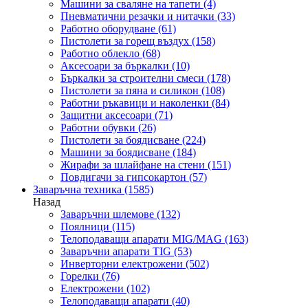
Машини за сваляне на тапети
(4)
Пневматични резачки и нитачки
(33)
Работно оборудване
(61)
Пистолети за горещ въздух
(158)
Работно облекло
(68)
Аксесоари за бъркалки
(10)
Бъркалки за строителни смеси
(178)
Пистолети за пяна и силикон
(108)
Работни ръкавици и наколенки
(84)
Защитни аксесоари
(71)
Работни обувки
(26)
Пистолети за боядисване
(224)
Машини за боядисване
(184)
Жирафи за шлайфане на стени
(151)
Повдигачи за гипсокартон
(57)
Заваръчна техника
(1585)
Назад
Заваръчни шлемове
(132)
Поялници
(115)
Телоподаващи апарати MIG/MAG
(163)
Заваръчни апарати TIG
(53)
Инверторни електрожени
(502)
Горелки
(76)
Електрожени
(102)
Телоподаващи апарати
(40)