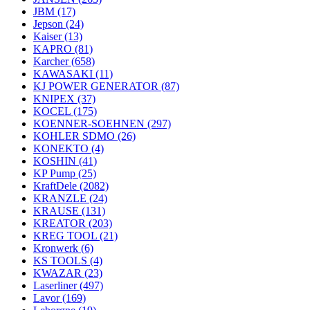
JBM
(17)
Jepson
(24)
Kaiser
(13)
KAPRO
(81)
Karcher
(658)
KAWASAKI
(11)
KJ POWER GENERATOR
(87)
KNIPEX
(37)
KOCEL
(175)
KOENNER-SOEHNEN
(297)
KOHLER SDMO
(26)
KONEKTO
(4)
KOSHIN
(41)
KP Pump
(25)
KraftDele
(2082)
KRANZLE
(24)
KRAUSE
(131)
KREATOR
(203)
KREG TOOL
(21)
Kronwerk
(6)
KS TOOLS
(4)
KWAZAR
(23)
Laserliner
(497)
Lavor
(169)