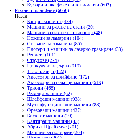
Куфари и шкафове с инструменти
(602)
Рязане и шлайфане
(6650)
Назад
Банциг машини
(384)
Машини за рязане на стени
(20)
Машини за рязане на стиропор
(48)
Ножици за ламарина
(184)
Огъване на ламарина
(85)
Плотери и машини за лазерно гравиране
(33)
Рендета
(101)
Стругове
(274)
Циркуляри за дърва
(919)
Ъглошлайфи
(822)
Аксесоари за шлайфане
(172)
Аксесоари за режещи машини
(519)
Триони
(468)
Режещи машини
(62)
Шлайфащи машини
(938)
Мултифункционални машини
(88)
Фрезоващи машини
(427)
Бисквит машини
(19)
Кантиращи машини
(43)
Абрихт Щрайхмус
(201)
Машини за полиране
(204)
Шмиргели
(201)