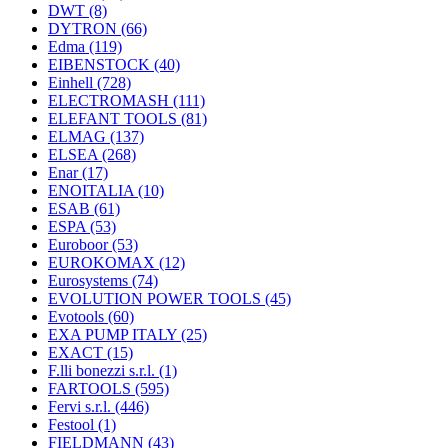
DWT
(8)
DYTRON
(66)
Edma
(119)
EIBENSTOCK
(40)
Einhell
(728)
ELECTROMASH
(111)
ELEFANT TOOLS
(81)
ELMAG
(137)
ELSEA
(268)
Enar
(17)
ENOITALIA
(10)
ESAB
(61)
ESPA
(53)
Euroboor
(53)
EUROKOMAX
(12)
Eurosystems
(74)
EVOLUTION POWER TOOLS
(45)
Evotools
(60)
EXA PUMP ITALY
(25)
EXACT
(15)
F.lli bonezzi s.r.l.
(1)
FARTOOLS
(595)
Fervi s.r.l.
(446)
Festool
(1)
FIELDMANN
(43)