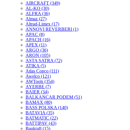
AIRCRAFT
(349)
AL-KO
(30)
ALFRA
(36)
Almaz
(27)
Altrad-Limex
(17)
ANNOVI REVERBERI
(1)
APAC
(8)
APACH
(16)
APEX
(11)
ARGO
(36)
ARON
(105)
ASTA SATRA
(72)
ATIKA
(5)
Atlas Copco
(111)
Awelco
(121)
AWTools
(354)
AYERBE
(7)
BAIER
(34)
BALKANCAR PODEM
(51)
BAMAX
(80)
BASS POLSKA
(140)
BATAVIA
(35)
BATMATIC
(22)
BATTIPAV
(43)
Baukraft
(15)