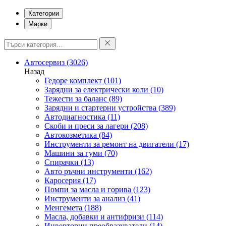
Категории
Марки
Автосервиз
(3026)
Назад
Гедоре комплект
(101)
Зарядни за електрически коли
(10)
Тежести за баланс
(89)
Зарядни и стартерни устройства
(389)
Автодиагностика
(11)
Скоби и преси за лагери
(208)
Автокозметика
(84)
Инструменти за ремонт на двигатели
(17)
Машини за гуми
(70)
Спирачки
(13)
Авто ръчни инструменти
(162)
Каросерия
(17)
Помпи за масла и горива
(123)
Инструменти за анализ
(41)
Менгемета
(188)
Масла, добавки и антифризи
(114)
Инверторни преобразуватели
(14)