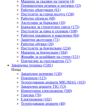
Машини за сваляне на тапети
(4)
Пневматични резачки и нитачки
(33)
Работно оборудване
(61)
Пистолети за горещ въздух
(158)
Работно облекло
(68)
Аксесоари за бъркалки
(10)
Бъркалки за строителни смеси
(175)
Пистолети за пяна и силикон
(108)
Работни ръкавици и наколенки
(84)
Защитни аксесоари
(71)
Работни обувки
(26)
Пистолети за боядисване
(224)
Машини за боядисване
(184)
Жирафи за шлайфане на стени
(151)
Повдигачи за гипсокартон
(57)
Заваръчна техника
(1581)
Назад
Заваръчни шлемове
(130)
Поялници
(115)
Телоподаващи апарати MIG/MAG
(163)
Заваръчни апарати TIG
(53)
Инверторни електрожени
(500)
Горелки
(76)
Електрожени
(102)
Телоподаващи апарати
(40)