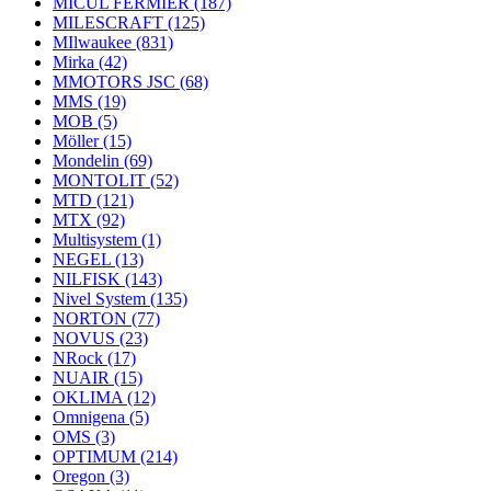
MICUL FERMIER
(187)
MILESCRAFT
(125)
MIlwaukee
(831)
Mirka
(42)
MMOTORS JSC
(68)
MMS
(19)
MOB
(5)
Möller
(15)
Mondelin
(69)
MONTOLIT
(52)
MTD
(121)
MTX
(92)
Multisystem
(1)
NEGEL
(13)
NILFISK
(143)
Nivel System
(135)
NORTON
(77)
NOVUS
(23)
NRock
(17)
NUAIR
(15)
OKLIMA
(12)
Omnigena
(5)
OMS
(3)
OPTIMUM
(214)
Oregon
(3)