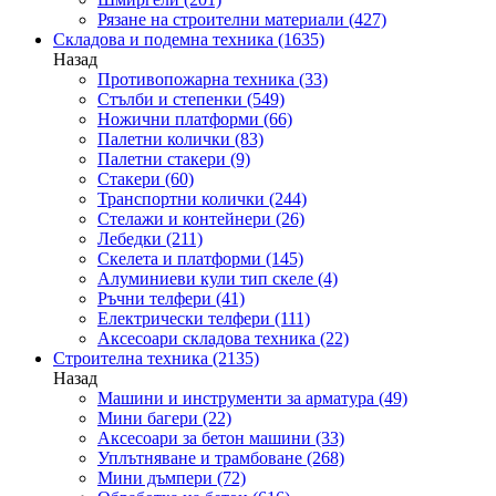
Рязане на строителни материали
(427)
Складова и подемна техника
(1635)
Назад
Противопожарна техника
(33)
Стълби и степенки
(549)
Ножични платформи
(66)
Палетни колички
(83)
Палетни стакери
(9)
Стакери
(60)
Транспортни колички
(244)
Стелажи и контейнери
(26)
Лебедки
(211)
Скелета и платформи
(145)
Алуминиеви кули тип скеле
(4)
Ръчни телфери
(41)
Електрически телфери
(111)
Аксесоари складова техника
(22)
Строителна техника
(2135)
Назад
Машини и инструменти за арматура
(49)
Мини багери
(22)
Аксесоари за бетон машини
(33)
Уплътняване и трамбоване
(268)
Мини дъмпери
(72)