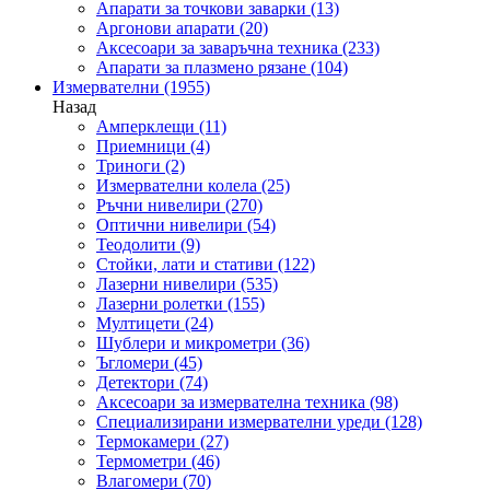
Апарати за точкови заварки
(13)
Аргонови апарати
(20)
Аксесоари за заваръчна техника
(233)
Апарати за плазмено рязане
(104)
Измервателни
(1955)
Назад
Амперклещи
(11)
Приемници
(4)
Триноги
(2)
Измервателни колела
(25)
Ръчни нивелири
(270)
Оптични нивелири
(54)
Теодолити
(9)
Стойки, лати и стативи
(122)
Лазерни нивелири
(535)
Лазерни ролетки
(155)
Мултицети
(24)
Шублери и микрометри
(36)
Ъгломери
(45)
Детектори
(74)
Аксесоари за измервателна техника
(98)
Специализирани измервателни уреди
(128)
Термокамери
(27)
Термометри
(46)
Влагомери
(70)