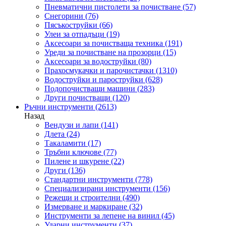
Пневматични пистолети за почистване
(57)
Снегорини
(76)
Пясъкоструйки
(66)
Улеи за отпадъци
(19)
Аксесоари за почистваща техника
(191)
Уреди за почистване на прозорци
(15)
Аксесоари за водоструйки
(80)
Прахосмукачки и парочистачки
(1310)
Водоструйки и пароструйки
(628)
Подопочистващи машини
(283)
Други почистващи
(120)
Ръчни инструменти
(2613)
Назад
Вендузи и лапи
(141)
Длета
(24)
Такаламити
(17)
Тръбни ключове
(77)
Пилене и шкурене
(22)
Други
(136)
Стандартни инструменти
(778)
Специализирани инструменти
(156)
Режещи и строителни
(490)
Измерване и маркиране
(32)
Инструменти за лепене на винил
(45)
Ударни инструменти
(37)