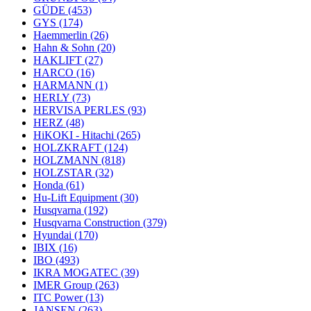
GÜDE
(453)
GYS
(174)
Haemmerlin
(26)
Hahn & Sohn
(20)
HAKLIFT
(27)
HARCO
(16)
HARMANN
(1)
HERLY
(73)
HERVISA PERLES
(93)
HERZ
(48)
HiKOKI - Hitachi
(265)
HOLZKRAFT
(124)
HOLZMANN
(818)
HOLZSTAR
(32)
Honda
(61)
Hu-Lift Equipment
(30)
Husqvarna
(192)
Husqvarna Construction
(379)
Hyundai
(170)
IBIX
(16)
IBO
(493)
IKRA MOGATEC
(39)
IMER Group
(263)
ITC Power
(13)
JANSEN
(263)