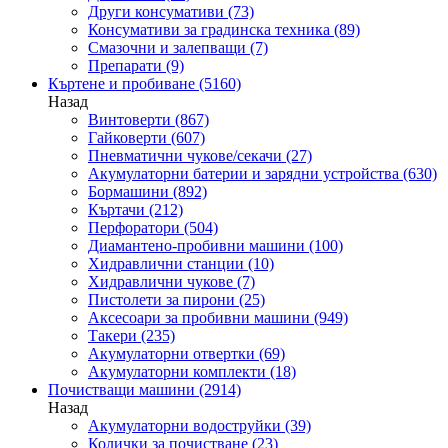
Други консумативи
(73)
Консумативи за градинска техника
(89)
Смазочни и залепващи
(7)
Препарати
(9)
Къртене и пробиване
(5160)
Назад
Винтоверти
(867)
Гайковерти
(607)
Пневматични чукове/секачи
(27)
Акумулаторни батерии и зарядни устройства
(630)
Бормашини
(892)
Къртачи
(212)
Перфоратори
(504)
Диамантено-пробивни машини
(100)
Хидравлични станции
(10)
Хидравлични чукове
(7)
Пистолети за пирони
(25)
Аксесоари за пробивни машини
(949)
Такери
(235)
Акумулаторни отвертки
(69)
Акумулаторни комплекти
(18)
Почистващи машини
(2914)
Назад
Акумулаторни водоструйки
(39)
Колички за почистване
(23)