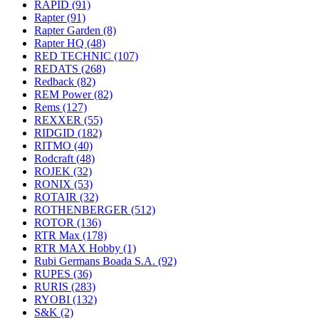
RAPID
(91)
Rapter
(91)
Rapter Garden
(8)
Rapter HQ
(48)
RED TECHNIC
(107)
REDATS
(268)
Redback
(82)
REM Power
(82)
Rems
(127)
REXXER
(55)
RIDGID
(182)
RITMO
(40)
Rodcraft
(48)
ROJEK
(32)
RONIX
(53)
ROTAIR
(32)
ROTHENBERGER
(512)
ROTOR
(136)
RTR Max
(178)
RTR MAX Hobby
(1)
Rubi Germans Boada S.A.
(92)
RUPES
(36)
RURIS
(283)
RYOBI
(132)
S&K
(2)