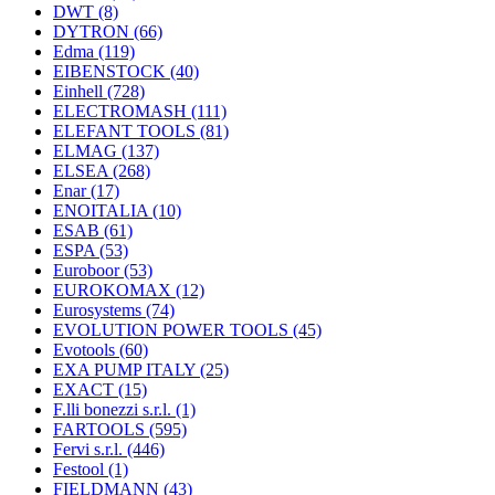
DWT
(8)
DYTRON
(66)
Edma
(119)
EIBENSTOCK
(40)
Einhell
(728)
ELECTROMASH
(111)
ELEFANT TOOLS
(81)
ELMAG
(137)
ELSEA
(268)
Enar
(17)
ENOITALIA
(10)
ESAB
(61)
ESPA
(53)
Euroboor
(53)
EUROKOMAX
(12)
Eurosystems
(74)
EVOLUTION POWER TOOLS
(45)
Evotools
(60)
EXA PUMP ITALY
(25)
EXACT
(15)
F.lli bonezzi s.r.l.
(1)
FARTOOLS
(595)
Fervi s.r.l.
(446)
Festool
(1)
FIELDMANN
(43)