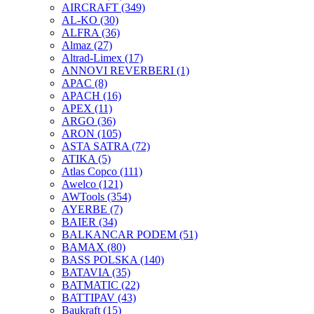
AIRCRAFT
(349)
AL-KO
(30)
ALFRA
(36)
Almaz
(27)
Altrad-Limex
(17)
ANNOVI REVERBERI
(1)
APAC
(8)
APACH
(16)
APEX
(11)
ARGO
(36)
ARON
(105)
ASTA SATRA
(72)
ATIKA
(5)
Atlas Copco
(111)
Awelco
(121)
AWTools
(354)
AYERBE
(7)
BAIER
(34)
BALKANCAR PODEM
(51)
BAMAX
(80)
BASS POLSKA
(140)
BATAVIA
(35)
BATMATIC
(22)
BATTIPAV
(43)
Baukraft
(15)