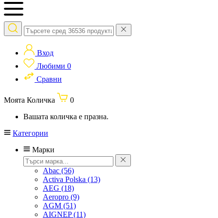
Вход
Любими
0
Сравни
Моята Количка
0
Вашата количка е празна.
Категории
Марки
Abac
(56)
Activa Polska
(13)
AEG
(18)
Aeropro
(9)
AGM
(51)
AIGNEP
(11)