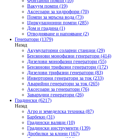
Фонтанни помпи
(10)
Вакуум помпи
(19)
Аксесоари за хидрофори
(70)
Помпи за мръсна вода
(73)
Циркулационни помпи
(285)
Дом и градина
(1)
Отводняване и напояване
(2)
Генератори
(1379)
Назад
Акумулаторни соларни станции
(29)
Бензинови монофазни генератори
(414)
Дизелови монофазни генератори
(55)
Бензинови трифазни генератори
(172)
Дизелови трифазни генератори
(83)
Инверторни генератори за ток
(233)
Аварийни генератори за ток
(265)
Аксесоари за генератори
(76)
Заваръчни генератори
(26)
Градински
(6217)
Назад
Агро и земеделска техника
(87)
Барбекю
(31)
Градински валяци
(10)
Градински инструменти
(139)
Дробилки за клони
(167)