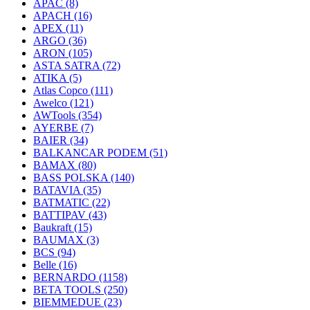
APAC
(8)
APACH
(16)
APEX
(11)
ARGO
(36)
ARON
(105)
ASTA SATRA
(72)
ATIKA
(5)
Atlas Copco
(111)
Awelco
(121)
AWTools
(354)
AYERBE
(7)
BAIER
(34)
BALKANCAR PODEM
(51)
BAMAX
(80)
BASS POLSKA
(140)
BATAVIA
(35)
BATMATIC
(22)
BATTIPAV
(43)
Baukraft
(15)
BAUMAX
(3)
BCS
(94)
Belle
(16)
BERNARDO
(1158)
BETA TOOLS
(250)
BIEMMEDUE
(23)