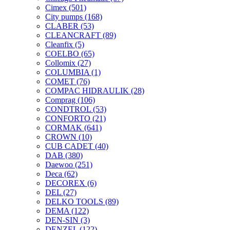
Cimex
(501)
City pumps
(168)
CLABER
(53)
CLEANCRAFT
(89)
Cleanfix
(5)
COELBO
(65)
Collomix
(27)
COLUMBIA
(1)
COMET
(76)
COMPAC HIDRAULIK
(28)
Comprag
(106)
CONDTROL
(53)
CONFORTO
(21)
CORMAK
(641)
CROWN
(10)
CUB CADET
(40)
DAB
(380)
Daewoo
(251)
Deca
(62)
DECOREX
(6)
DEL
(27)
DELKO TOOLS
(89)
DEMA
(122)
DEN-SIN
(3)
DENZEL
(122)