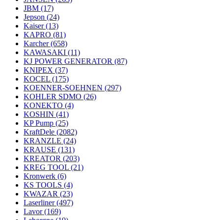
JBM
(17)
Jepson
(24)
Kaiser
(13)
KAPRO
(81)
Karcher
(658)
KAWASAKI
(11)
KJ POWER GENERATOR
(87)
KNIPEX
(37)
KOCEL
(175)
KOENNER-SOEHNEN
(297)
KOHLER SDMO
(26)
KONEKTO
(4)
KOSHIN
(41)
KP Pump
(25)
KraftDele
(2082)
KRANZLE
(24)
KRAUSE
(131)
KREATOR
(203)
KREG TOOL
(21)
Kronwerk
(6)
KS TOOLS
(4)
KWAZAR
(23)
Laserliner
(497)
Lavor
(169)