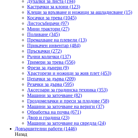
Духалки за листа
(194)
Кастрачки за клони
(123)
Клещи за връзване и ножици за ашладисване
(15)
Косачки за трева
(1045)
Листосъбирачи
(97)
Мини трактори
(27)
Поливане
(345)
Премахване на плевели
(13)
Прикачен инвентар
(484)
Пръскачки
(272)
Ръчни колички
(137)
Тримери за трева
(556)
Фрези за дънери
(9)
Храсторези и ножици за жив плет
(453)
Цепачки за дърва
(209)
Резачки за дърва
(595)
Аксесоари за градинска техника
(353)
Машини за заточване
(82)
Гроздомелачки и преси за плодове
(58)
Машини за заточване на вериги
(37)
Обработка на почва
(671)
Двор и градина
(23)
Машини за заточване на свредла
(24)
Довършителни работи
(1446)
Назад