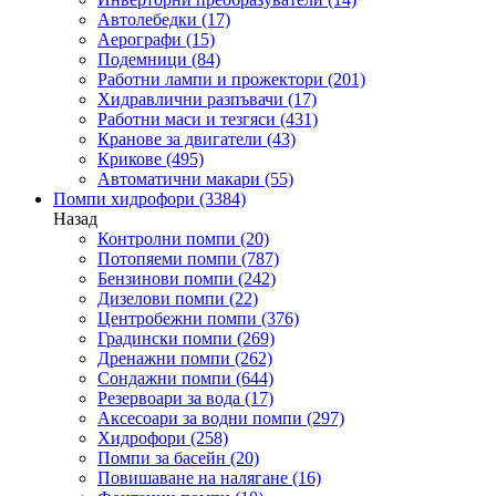
Автолебедки
(17)
Аерографи
(15)
Подемници
(84)
Работни лампи и прожектори
(201)
Хидравлични разпъвачи
(17)
Работни маси и тезгяси
(431)
Кранове за двигатели
(43)
Крикове
(495)
Автоматични макари
(55)
Помпи хидрофори
(3384)
Назад
Контролни помпи
(20)
Потопяеми помпи
(787)
Бензинови помпи
(242)
Дизелови помпи
(22)
Центробежни помпи
(376)
Градински помпи
(269)
Дренажни помпи
(262)
Сондажни помпи
(644)
Резервоари за вода
(17)
Аксесоари за водни помпи
(297)
Хидрофори
(258)
Помпи за басейн
(20)
Повишаване на налягане
(16)