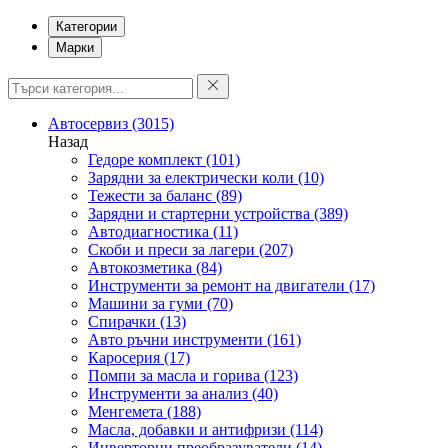
Категории
Марки
Автосервиз
(3015)
Назад
Гедоре комплект
(101)
Зарядни за електрически коли
(10)
Тежести за баланс
(89)
Зарядни и стартерни устройства
(389)
Автодиагностика
(11)
Скоби и преси за лагери
(207)
Автокозметика
(84)
Инструменти за ремонт на двигатели
(17)
Машини за гуми
(70)
Спирачки
(13)
Авто ръчни инструменти
(161)
Каросерия
(17)
Помпи за масла и горива
(123)
Инструменти за анализ
(40)
Менгемета
(188)
Масла, добавки и антифризи
(114)
Инверторни преобразуватели
(14)