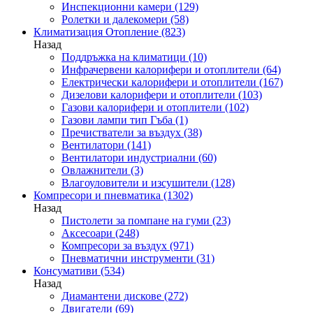
Инспекционни камери
(129)
Ролетки и далекомери
(58)
Климатизация Отопление
(823)
Назад
Поддръжка на климатици
(10)
Инфрачервени калорифери и отоплители
(64)
Електрически калорифери и отоплители
(167)
Дизелови калорифери и отоплители
(103)
Газови калорифери и отоплители
(102)
Газови лампи тип Гъба
(1)
Пречистватели за въздух
(38)
Вентилатори
(141)
Вентилатори индустриални
(60)
Овлажнители
(3)
Влагоуловители и изсушители
(128)
Компресори и пневматика
(1302)
Назад
Пистолети за помпане на гуми
(23)
Аксесоари
(248)
Компресори за въздух
(971)
Пневматични инструменти
(31)
Консумативи
(534)
Назад
Диамантени дискове
(272)
Двигатели
(69)