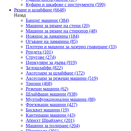
Куфари и шкафове с инструменти
(599)
Рязане и шлайфане
(6648)
Назад
Банциг машини
(384)
Машини за рязане на стени
(20)
Машини за рязане на стиропор
(48)
Ножици за ламарина
(184)
Огъване на ламарина
(85)
Плотери и машини за лазерно гравиране
(33)
Рендета
(101)
Стругове
(274)
Циркуляри за дърва
(919)
Ъглошлайфи
(822)
Аксесоари за шлайфане
(172)
Аксесоари за режещи машини
(519)
Триони
(468)
Режещи машини
(62)
Шлайфащи машини
(938)
Мултифункционални машини
(88)
Фрезоващи машини
(427)
Бисквит машини
(19)
Кантиращи машини
(43)
Абрихт Щрайхмус
(201)
Машини за полиране
(204)
Шмиргели
(201)