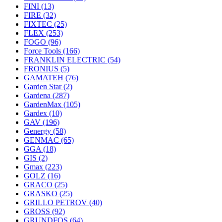
FINI
(13)
FIRE
(32)
FIXTEC
(25)
FLEX
(253)
FOGO
(96)
Force Tools
(166)
FRANKLIN ELECTRIC
(54)
FRONIUS
(5)
GAMATEH
(76)
Garden Star
(2)
Gardena
(287)
GardenMax
(105)
Gardex
(10)
GAV
(196)
Genergy
(58)
GENMAC
(65)
GGA
(18)
GIS
(2)
Gmax
(223)
GOLZ
(16)
GRACO
(25)
GRASKO
(25)
GRILLO PETROV
(40)
GROSS
(92)
GRUNDFOS
(64)