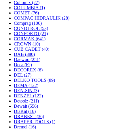
Collomix
(27)
COLUMBIA
(1)
COMET
(76)
COMPAC HIDRAULIK
(28)
Comprag
(106)
CONDTROL
(53)
CONFORTO
(21)
CORMAK
(641)
CROWN
(10)
CUB CADET
(40)
DAB
(380)
Daewoo
(251)
Deca
(62)
DECOREX
(6)
DEL
(27)
DELKO TOOLS
(89)
DEMA
(122)
DEN-SIN
(3)
DENZEL
(122)
Detoolz
(211)
Dewalt
(556)
DiaKat
(16)
DRABEST
(36)
DRAPER TOOLS
(1)
Dremel
(16)