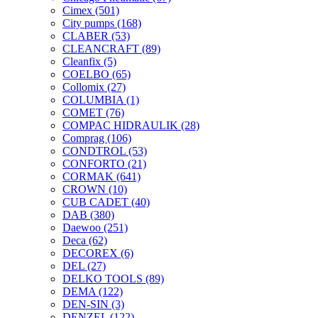
Cimex
(501)
City pumps
(168)
CLABER
(53)
CLEANCRAFT
(89)
Cleanfix
(5)
COELBO
(65)
Collomix
(27)
COLUMBIA
(1)
COMET
(76)
COMPAC HIDRAULIK
(28)
Comprag
(106)
CONDTROL
(53)
CONFORTO
(21)
CORMAK
(641)
CROWN
(10)
CUB CADET
(40)
DAB
(380)
Daewoo
(251)
Deca
(62)
DECOREX
(6)
DEL
(27)
DELKO TOOLS
(89)
DEMA
(122)
DEN-SIN
(3)
DENZEL
(122)