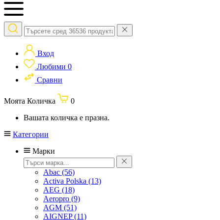
Вход
Любими
0
Сравни
Моята Количка
0
Вашата количка е празна.
Категории
Марки
Abac
(56)
Activa Polska
(13)
AEG
(18)
Aeropro
(9)
AGM
(51)
AIGNEP
(11)