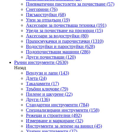
Пневматични пистолети за почистване
(57)
Снегорини
(76)
Пясъкоструйки
(68)
Улеи за отпадъци
(19)
Аксесоари за почистваща техника
(191)
Уреди за почистване на прозорци
(15)
Аксесоари за водоструйки
(80)
Прахосмукачки и парочистачки
(1310)
Водоструйки и пароструйки
(628)
Подопочистващи машини
(286)
Други почистващи
(120)
Ръчни инструменти
(2630)
Назад
Вендузи и лапи
(143)
Длета
(24)
Такаламити
(17)
Тръбни ключове
(79)
Пилене и шкурене
(22)
Други
(136)
Стандартни инструменти
(784)
Специализирани инструменти
(158)
Режещи и строителни
(492)
Измерване и маркиране
(32)
Инструменти за лепене на винил
(45)
Ударни инструменти
(37)