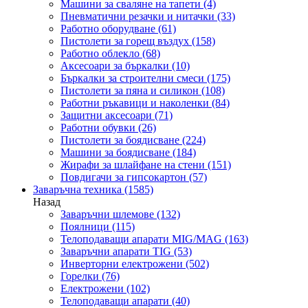
Машини за сваляне на тапети
(4)
Пневматични резачки и нитачки
(33)
Работно оборудване
(61)
Пистолети за горещ въздух
(158)
Работно облекло
(68)
Аксесоари за бъркалки
(10)
Бъркалки за строителни смеси
(175)
Пистолети за пяна и силикон
(108)
Работни ръкавици и наколенки
(84)
Защитни аксесоари
(71)
Работни обувки
(26)
Пистолети за боядисване
(224)
Машини за боядисване
(184)
Жирафи за шлайфане на стени
(151)
Повдигачи за гипсокартон
(57)
Заваръчна техника
(1585)
Назад
Заваръчни шлемове
(132)
Поялници
(115)
Телоподаващи апарати MIG/MAG
(163)
Заваръчни апарати TIG
(53)
Инверторни електрожени
(502)
Горелки
(76)
Електрожени
(102)
Телоподаващи апарати
(40)