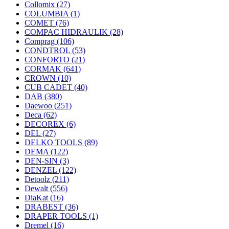
Collomix
(27)
COLUMBIA
(1)
COMET
(76)
COMPAC HIDRAULIK
(28)
Comprag
(106)
CONDTROL
(53)
CONFORTO
(21)
CORMAK
(641)
CROWN
(10)
CUB CADET
(40)
DAB
(380)
Daewoo
(251)
Deca
(62)
DECOREX
(6)
DEL
(27)
DELKO TOOLS
(89)
DEMA
(122)
DEN-SIN
(3)
DENZEL
(122)
Detoolz
(211)
Dewalt
(556)
DiaKat
(16)
DRABEST
(36)
DRAPER TOOLS
(1)
Dremel
(16)