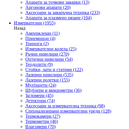
Апарати за точкови заварки
(13)
Аргонови апарати
(20)
Аксесоари за заваръчна техника
(233)
Апарати за плазмено рязане
(104)
Измервателни
(1955)
Назад
Амперклещи
(11)
Приемници
(4)
Триноги
(2)
Измервателни колела
(25)
Ръчни нивелири
(270)
Оптични нивелири
(54)
Теодолити
(9)
Стойки, лати и стативи
(122)
Лазерни нивелири
(535)
Лазерни ролетки
(155)
Мултицети
(24)
Шублери и микрометри
(36)
Ъгломери
(45)
Детектори
(74)
Аксесоари за измервателна техника
(98)
Специализирани измервателни уреди
(128)
Термокамери
(27)
Термометри
(46)
Влагомери
(70)