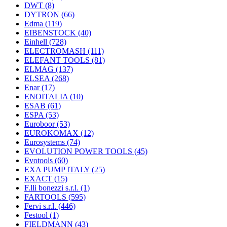
DWT
(8)
DYTRON
(66)
Edma
(119)
EIBENSTOCK
(40)
Einhell
(728)
ELECTROMASH
(111)
ELEFANT TOOLS
(81)
ELMAG
(137)
ELSEA
(268)
Enar
(17)
ENOITALIA
(10)
ESAB
(61)
ESPA
(53)
Euroboor
(53)
EUROKOMAX
(12)
Eurosystems
(74)
EVOLUTION POWER TOOLS
(45)
Evotools
(60)
EXA PUMP ITALY
(25)
EXACT
(15)
F.lli bonezzi s.r.l.
(1)
FARTOOLS
(595)
Fervi s.r.l.
(446)
Festool
(1)
FIELDMANN
(43)