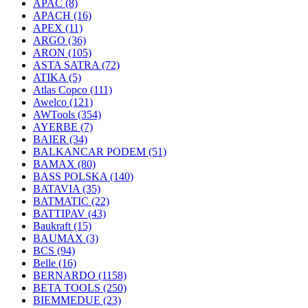
APAC
(8)
APACH
(16)
APEX
(11)
ARGO
(36)
ARON
(105)
ASTA SATRA
(72)
ATIKA
(5)
Atlas Copco
(111)
Awelco
(121)
AWTools
(354)
AYERBE
(7)
BAIER
(34)
BALKANCAR PODEM
(51)
BAMAX
(80)
BASS POLSKA
(140)
BATAVIA
(35)
BATMATIC
(22)
BATTIPAV
(43)
Baukraft
(15)
BAUMAX
(3)
BCS
(94)
Belle
(16)
BERNARDO
(1158)
BETA TOOLS
(250)
BIEMMEDUE
(23)