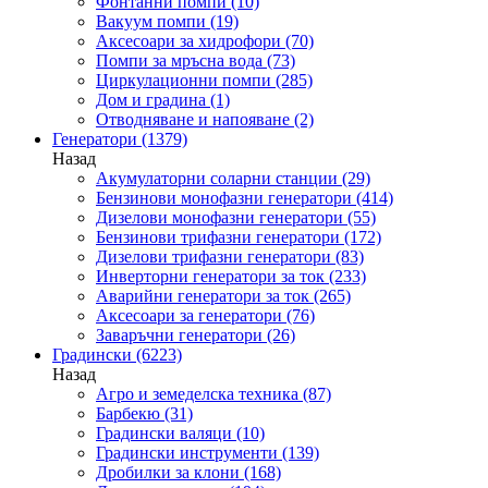
Фонтанни помпи
(10)
Вакуум помпи
(19)
Аксесоари за хидрофори
(70)
Помпи за мръсна вода
(73)
Циркулационни помпи
(285)
Дом и градина
(1)
Отводняване и напояване
(2)
Генератори
(1379)
Назад
Акумулаторни соларни станции
(29)
Бензинови монофазни генератори
(414)
Дизелови монофазни генератори
(55)
Бензинови трифазни генератори
(172)
Дизелови трифазни генератори
(83)
Инверторни генератори за ток
(233)
Аварийни генератори за ток
(265)
Аксесоари за генератори
(76)
Заваръчни генератори
(26)
Градински
(6223)
Назад
Агро и земеделска техника
(87)
Барбекю
(31)
Градински валяци
(10)
Градински инструменти
(139)
Дробилки за клони
(168)