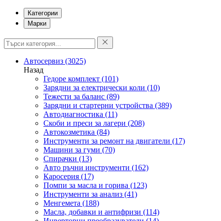
Категории
Марки
Автосервиз
(3025)
Назад
Гедоре комплект
(101)
Зарядни за електрически коли
(10)
Тежести за баланс
(89)
Зарядни и стартерни устройства
(389)
Автодиагностика
(11)
Скоби и преси за лагери
(208)
Автокозметика
(84)
Инструменти за ремонт на двигатели
(17)
Машини за гуми
(70)
Спирачки
(13)
Авто ръчни инструменти
(162)
Каросерия
(17)
Помпи за масла и горива
(123)
Инструменти за анализ
(41)
Менгемета
(188)
Масла, добавки и антифризи
(114)
Инверторни преобразуватели
(14)