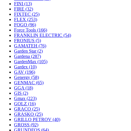
FINI
(13)
FIRE
(32)
FIXTEC
(25)
FLEX
(253)
FOGO
(96)
Force Tools
(166)
FRANKLIN ELECTRIC
(54)
FRONIUS
(5)
GAMATEH
(76)
Garden Star
(2)
Gardena
(287)
GardenMax
(105)
Gardex
(10)
GAV
(196)
Genergy
(58)
GENMAC
(65)
GGA
(18)
GIS
(2)
Gmax
(223)
GOLZ
(16)
GRACO
(25)
GRASKO
(25)
GRILLO PETROV
(40)
GROSS
(92)
GRUNDFOS
(64)