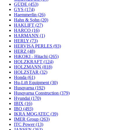
GÜDE
(453)
GYS
(174)
Haemmerlin
(26)
Hahn & Sohn
(20)
HAKLIFT
(27)
HARCO
(16)
HARMANN
(1)
HERLY
(73)
HERVISA PERLES
(93)
HERZ
(48)
HiKOKI - Hitachi
(265)
HOLZKRAFT
(124)
HOLZMANN
(818)
HOLZSTAR
(32)
Honda
(61)
Hu-Lift Equipment
(30)
Husqvarna
(192)
Husqvarna Construction
(379)
Hyundai
(170)
IBIX
(16)
IBO
(493)
IKRA MOGATEC
(39)
IMER Group
(263)
ITC Power
(13)
JANSEN
(263)