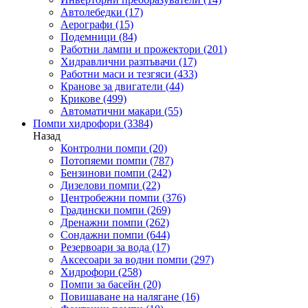
Автолебедки
(17)
Аерографи
(15)
Подемници
(84)
Работни лампи и прожектори
(201)
Хидравлични разпъвачи
(17)
Работни маси и тезгяси
(433)
Кранове за двигатели
(44)
Крикове
(499)
Автоматични макари
(55)
Помпи хидрофори
(3384)
Назад
Контролни помпи
(20)
Потопяеми помпи
(787)
Бензинови помпи
(242)
Дизелови помпи
(22)
Центробежни помпи
(376)
Градински помпи
(269)
Дренажни помпи
(262)
Сондажни помпи
(644)
Резервоари за вода
(17)
Аксесоари за водни помпи
(297)
Хидрофори
(258)
Помпи за басейн
(20)
Повишаване на налягане
(16)