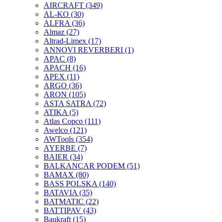
AIRCRAFT
(349)
AL-KO
(30)
ALFRA
(36)
Almaz
(27)
Altrad-Limex
(17)
ANNOVI REVERBERI
(1)
APAC
(8)
APACH
(16)
APEX
(11)
ARGO
(36)
ARON
(105)
ASTA SATRA
(72)
ATIKA
(5)
Atlas Copco
(111)
Awelco
(121)
AWTools
(354)
AYERBE
(7)
BAIER
(34)
BALKANCAR PODEM
(51)
BAMAX
(80)
BASS POLSKA
(140)
BATAVIA
(35)
BATMATIC
(22)
BATTIPAV
(43)
Baukraft
(15)