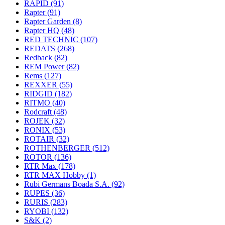
RAPID
(91)
Rapter
(91)
Rapter Garden
(8)
Rapter HQ
(48)
RED TECHNIC
(107)
REDATS
(268)
Redback
(82)
REM Power
(82)
Rems
(127)
REXXER
(55)
RIDGID
(182)
RITMO
(40)
Rodcraft
(48)
ROJEK
(32)
RONIX
(53)
ROTAIR
(32)
ROTHENBERGER
(512)
ROTOR
(136)
RTR Max
(178)
RTR MAX Hobby
(1)
Rubi Germans Boada S.A.
(92)
RUPES
(36)
RURIS
(283)
RYOBI
(132)
S&K
(2)