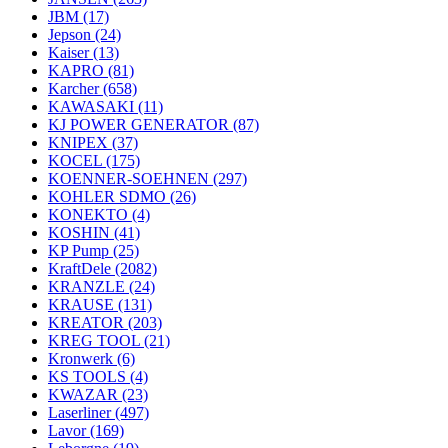
JBM
(17)
Jepson
(24)
Kaiser
(13)
KAPRO
(81)
Karcher
(658)
KAWASAKI
(11)
KJ POWER GENERATOR
(87)
KNIPEX
(37)
KOCEL
(175)
KOENNER-SOEHNEN
(297)
KOHLER SDMO
(26)
KONEKTO
(4)
KOSHIN
(41)
KP Pump
(25)
KraftDele
(2082)
KRANZLE
(24)
KRAUSE
(131)
KREATOR
(203)
KREG TOOL
(21)
Kronwerk
(6)
KS TOOLS
(4)
KWAZAR
(23)
Laserliner
(497)
Lavor
(169)