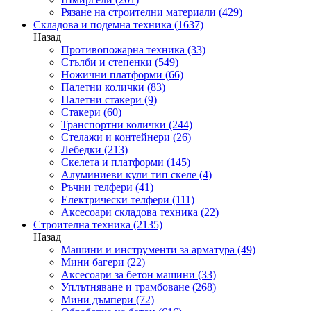
Рязане на строителни материали
(429)
Складова и подемна техника
(1637)
Назад
Противопожарна техника
(33)
Стълби и степенки
(549)
Ножични платформи
(66)
Палетни колички
(83)
Палетни стакери
(9)
Стакери
(60)
Транспортни колички
(244)
Стелажи и контейнери
(26)
Лебедки
(213)
Скелета и платформи
(145)
Алуминиеви кули тип скеле
(4)
Ръчни телфери
(41)
Електрически телфери
(111)
Аксесоари складова техника
(22)
Строителна техника
(2135)
Назад
Машини и инструменти за арматура
(49)
Мини багери
(22)
Аксесоари за бетон машини
(33)
Уплътняване и трамбоване
(268)
Мини дъмпери
(72)