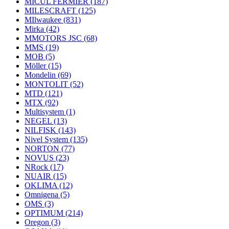
MICUL FERMIER
(187)
MILESCRAFT
(125)
MIlwaukee
(831)
Mirka
(42)
MMOTORS JSC
(68)
MMS
(19)
MOB
(5)
Möller
(15)
Mondelin
(69)
MONTOLIT
(52)
MTD
(121)
MTX
(92)
Multisystem
(1)
NEGEL
(13)
NILFISK
(143)
Nivel System
(135)
NORTON
(77)
NOVUS
(23)
NRock
(17)
NUAIR
(15)
OKLIMA
(12)
Omnigena
(5)
OMS
(3)
OPTIMUM
(214)
Oregon
(3)