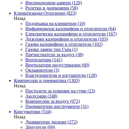
Инспекционни камери
(129)
Ролетки и далекомери
(58)
Климатизация Отопление
(823)
Назад
Поддръжка на климатици
(10)
Инфрачервени калорифери и отоплители
(64)
Електрически калорифери и отоплители
(167)
Дизелови калорифери и отоплители
(103)
Газови калорифери и отоплители
(102)
Газови лампи тип Гъба
(1)
Пречистватели за въздух
(38)
Вентилатори
(141)
Вентилатори индустриални
(60)
Овлажнители
(3)
Влагоуловители и изсушители
(128)
Компресори и пневматика
(1303)
Назад
Пистолети за помпане на гуми
(23)
Аксесоари
(248)
Компресори за въздух
(972)
Пневматични инструменти
(31)
Консумативи
(534)
Назад
Диамантени дискове
(272)
Двигатели
(69)