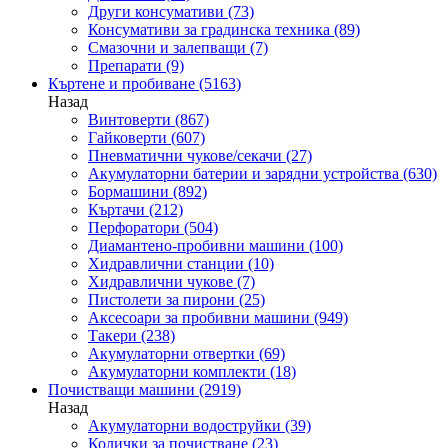
Други консумативи
(73)
Консумативи за градинска техника
(89)
Смазочни и залепващи
(7)
Препарати
(9)
Къртене и пробиване
(5163)
Назад
Винтоверти
(867)
Гайковерти
(607)
Пневматични чукове/секачи
(27)
Акумулаторни батерии и зарядни устройства
(630)
Бормашини
(892)
Къртачи
(212)
Перфоратори
(504)
Диамантено-пробивни машини
(100)
Хидравлични станции
(10)
Хидравлични чукове
(7)
Пистолети за пирони
(25)
Аксесоари за пробивни машини
(949)
Такери
(238)
Акумулаторни отвертки
(69)
Акумулаторни комплекти
(18)
Почистващи машини
(2919)
Назад
Акумулаторни водоструйки
(39)
Колички за почистване
(23)