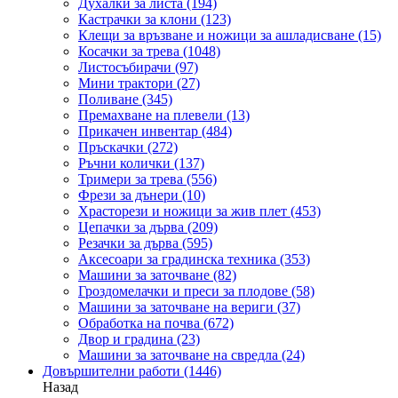
Духалки за листа
(194)
Кастрачки за клони
(123)
Клещи за връзване и ножици за ашладисване
(15)
Косачки за трева
(1048)
Листосъбирачи
(97)
Мини трактори
(27)
Поливане
(345)
Премахване на плевели
(13)
Прикачен инвентар
(484)
Пръскачки
(272)
Ръчни колички
(137)
Тримери за трева
(556)
Фрези за дънери
(10)
Храсторези и ножици за жив плет
(453)
Цепачки за дърва
(209)
Резачки за дърва
(595)
Аксесоари за градинска техника
(353)
Машини за заточване
(82)
Гроздомелачки и преси за плодове
(58)
Машини за заточване на вериги
(37)
Обработка на почва
(672)
Двор и градина
(23)
Машини за заточване на свредла
(24)
Довършителни работи
(1446)
Назад