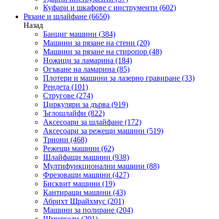
Куфари и шкафове с инструменти
(602)
Рязане и шлайфане
(6650)
Назад
Банциг машини
(384)
Машини за рязане на стени
(20)
Машини за рязане на стиропор
(48)
Ножици за ламарина
(184)
Огъване на ламарина
(85)
Плотери и машини за лазерно гравиране
(33)
Рендета
(101)
Стругове
(274)
Циркуляри за дърва
(919)
Ъглошлайфи
(822)
Аксесоари за шлайфане
(172)
Аксесоари за режещи машини
(519)
Триони
(468)
Режещи машини
(62)
Шлайфащи машини
(938)
Мултифункционални машини
(88)
Фрезоващи машини
(427)
Бисквит машини
(19)
Кантиращи машини
(43)
Абрихт Щрайхмус
(201)
Машини за полиране
(204)
Шмиргели
(201)