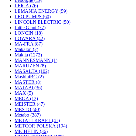
Leborgne
(19)
LEICA
(76)
LEMANIA ENERGY
(59)
LEO PUMPS
(60)
LINCOLN ELECTRIC
(50)
Little Giant
(77)
LONCIN
(18)
LOWARA
(42)
MA-FRA
(87)
Makalon
(2)
Makita
(1272)
MANNESMANN
(1)
MARUZEN
(8)
MASALTA
(102)
MashiniBG
(2)
MASTER
(8)
MATABI
(36)
MAX
(5)
MEGA
(12)
MEISTER
(47)
MESTO
(40)
Metabo
(387)
METALLKRAFT
(41)
METCOR POLSKA
(194)
MICHELIN
(36)