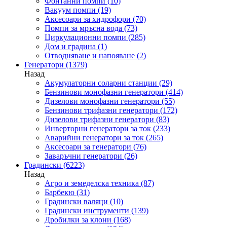
Фонтанни помпи
(10)
Вакуум помпи
(19)
Аксесоари за хидрофори
(70)
Помпи за мръсна вода
(73)
Циркулационни помпи
(285)
Дом и градина
(1)
Отводняване и напояване
(2)
Генератори
(1379)
Назад
Акумулаторни соларни станции
(29)
Бензинови монофазни генератори
(414)
Дизелови монофазни генератори
(55)
Бензинови трифазни генератори
(172)
Дизелови трифазни генератори
(83)
Инверторни генератори за ток
(233)
Аварийни генератори за ток
(265)
Аксесоари за генератори
(76)
Заваръчни генератори
(26)
Градински
(6223)
Назад
Агро и земеделска техника
(87)
Барбекю
(31)
Градински валяци
(10)
Градински инструменти
(139)
Дробилки за клони
(168)