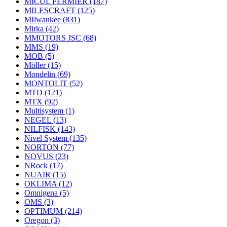
MICUL FERMIER
(187)
MILESCRAFT
(125)
MIlwaukee
(831)
Mirka
(42)
MMOTORS JSC
(68)
MMS
(19)
MOB
(5)
Möller
(15)
Mondelin
(69)
MONTOLIT
(52)
MTD
(121)
MTX
(92)
Multisystem
(1)
NEGEL
(13)
NILFISK
(143)
Nivel System
(135)
NORTON
(77)
NOVUS
(23)
NRock
(17)
NUAIR
(15)
OKLIMA
(12)
Omnigena
(5)
OMS
(3)
OPTIMUM
(214)
Oregon
(3)