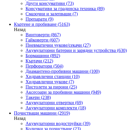
Други консумативи
(73)
Консумативи за градинска техника
(89)
Смазочни и залепващи
(7)
Препарати
(9)
Къртене и пробиване
(5163)
Назад
Винтоверти
(867)
Гайковерти
(607)
Пневматични чукове/секачи
(27)
Акумулаторни батерии и зарядни устройства
(630)
Бормашини
(892)
Къртачи
(212)
Перфоратори
(504)
Диамантено-пробивни машини
(100)
Хидравлични станции
(10)
Хидравлични чукове
(7)
Пистолети за пирони
(25)
Аксесоари за пробивни машини
(949)
Такери
(238)
Акумулаторни отвертки
(69)
Акумулаторни комплекти
(18)
Почистващи машини
(2919)
Назад
Акумулаторни водоструйки
(39)
Колички за почистване
(23)