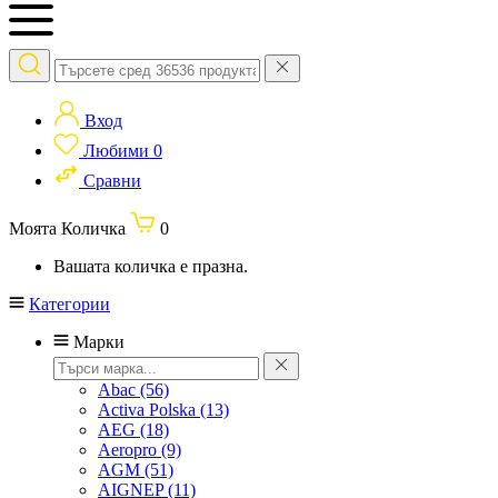
Вход
Любими
0
Сравни
Моята Количка
0
Вашата количка е празна.
Категории
Марки
Abac
(56)
Activa Polska
(13)
AEG
(18)
Aeropro
(9)
AGM
(51)
AIGNEP
(11)