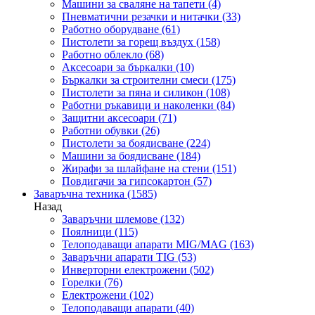
Машини за сваляне на тапети
(4)
Пневматични резачки и нитачки
(33)
Работно оборудване
(61)
Пистолети за горещ въздух
(158)
Работно облекло
(68)
Аксесоари за бъркалки
(10)
Бъркалки за строителни смеси
(175)
Пистолети за пяна и силикон
(108)
Работни ръкавици и наколенки
(84)
Защитни аксесоари
(71)
Работни обувки
(26)
Пистолети за боядисване
(224)
Машини за боядисване
(184)
Жирафи за шлайфане на стени
(151)
Повдигачи за гипсокартон
(57)
Заваръчна техника
(1585)
Назад
Заваръчни шлемове
(132)
Поялници
(115)
Телоподаващи апарати MIG/MAG
(163)
Заваръчни апарати TIG
(53)
Инверторни електрожени
(502)
Горелки
(76)
Електрожени
(102)
Телоподаващи апарати
(40)