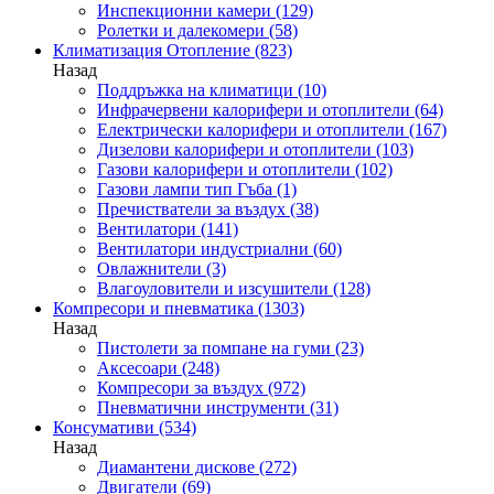
Инспекционни камери
(129)
Ролетки и далекомери
(58)
Климатизация Отопление
(823)
Назад
Поддръжка на климатици
(10)
Инфрачервени калорифери и отоплители
(64)
Електрически калорифери и отоплители
(167)
Дизелови калорифери и отоплители
(103)
Газови калорифери и отоплители
(102)
Газови лампи тип Гъба
(1)
Пречистватели за въздух
(38)
Вентилатори
(141)
Вентилатори индустриални
(60)
Овлажнители
(3)
Влагоуловители и изсушители
(128)
Компресори и пневматика
(1303)
Назад
Пистолети за помпане на гуми
(23)
Аксесоари
(248)
Компресори за въздух
(972)
Пневматични инструменти
(31)
Консумативи
(534)
Назад
Диамантени дискове
(272)
Двигатели
(69)