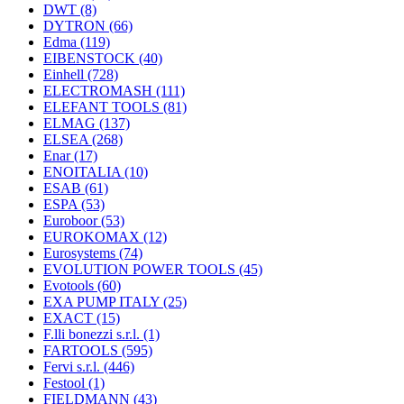
DWT
(8)
DYTRON
(66)
Edma
(119)
EIBENSTOCK
(40)
Einhell
(728)
ELECTROMASH
(111)
ELEFANT TOOLS
(81)
ELMAG
(137)
ELSEA
(268)
Enar
(17)
ENOITALIA
(10)
ESAB
(61)
ESPA
(53)
Euroboor
(53)
EUROKOMAX
(12)
Eurosystems
(74)
EVOLUTION POWER TOOLS
(45)
Evotools
(60)
EXA PUMP ITALY
(25)
EXACT
(15)
F.lli bonezzi s.r.l.
(1)
FARTOOLS
(595)
Fervi s.r.l.
(446)
Festool
(1)
FIELDMANN
(43)