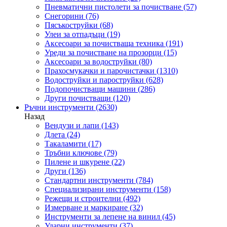
Пневматични пистолети за почистване
(57)
Снегорини
(76)
Пясъкоструйки
(68)
Улеи за отпадъци
(19)
Аксесоари за почистваща техника
(191)
Уреди за почистване на прозорци
(15)
Аксесоари за водоструйки
(80)
Прахосмукачки и парочистачки
(1310)
Водоструйки и пароструйки
(628)
Подопочистващи машини
(286)
Други почистващи
(120)
Ръчни инструменти
(2630)
Назад
Вендузи и лапи
(143)
Длета
(24)
Такаламити
(17)
Тръбни ключове
(79)
Пилене и шкурене
(22)
Други
(136)
Стандартни инструменти
(784)
Специализирани инструменти
(158)
Режещи и строителни
(492)
Измерване и маркиране
(32)
Инструменти за лепене на винил
(45)
Ударни инструменти
(37)