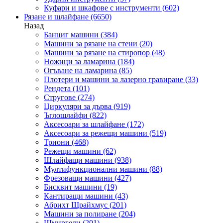
Куфари и шкафове с инструменти
(602)
Рязане и шлайфане
(6650)
Назад
Банциг машини
(384)
Машини за рязане на стени
(20)
Машини за рязане на стиропор
(48)
Ножици за ламарина
(184)
Огъване на ламарина
(85)
Плотери и машини за лазерно гравиране
(33)
Рендета
(101)
Стругове
(274)
Циркуляри за дърва
(919)
Ъглошлайфи
(822)
Аксесоари за шлайфане
(172)
Аксесоари за режещи машини
(519)
Триони
(468)
Режещи машини
(62)
Шлайфащи машини
(938)
Мултифункционални машини
(88)
Фрезоващи машини
(427)
Бисквит машини
(19)
Кантиращи машини
(43)
Абрихт Щрайхмус
(201)
Машини за полиране
(204)
Шмиргели
(201)