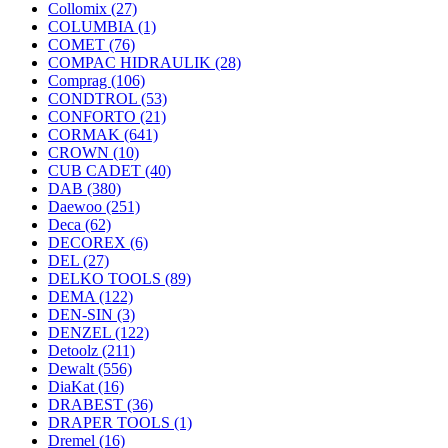
Collomix
(27)
COLUMBIA
(1)
COMET
(76)
COMPAC HIDRAULIK
(28)
Comprag
(106)
CONDTROL
(53)
CONFORTO
(21)
CORMAK
(641)
CROWN
(10)
CUB CADET
(40)
DAB
(380)
Daewoo
(251)
Deca
(62)
DECOREX
(6)
DEL
(27)
DELKO TOOLS
(89)
DEMA
(122)
DEN-SIN
(3)
DENZEL
(122)
Detoolz
(211)
Dewalt
(556)
DiaKat
(16)
DRABEST
(36)
DRAPER TOOLS
(1)
Dremel
(16)