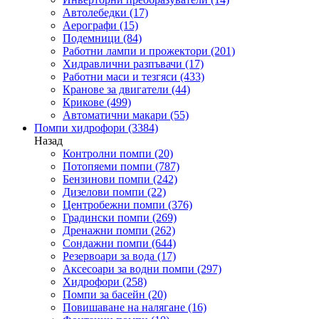
Автолебедки
(17)
Аерографи
(15)
Подемници
(84)
Работни лампи и прожектори
(201)
Хидравлични разпъвачи
(17)
Работни маси и тезгяси
(433)
Кранове за двигатели
(44)
Крикове
(499)
Автоматични макари
(55)
Помпи хидрофори
(3384)
Назад
Контролни помпи
(20)
Потопяеми помпи
(787)
Бензинови помпи
(242)
Дизелови помпи
(22)
Центробежни помпи
(376)
Градински помпи
(269)
Дренажни помпи
(262)
Сондажни помпи
(644)
Резервоари за вода
(17)
Аксесоари за водни помпи
(297)
Хидрофори
(258)
Помпи за басейн
(20)
Повишаване на налягане
(16)