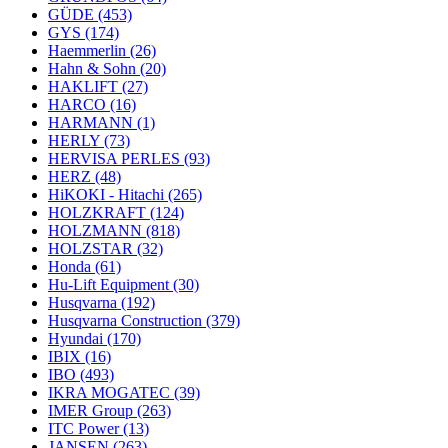
GÜDE
(453)
GYS
(174)
Haemmerlin
(26)
Hahn & Sohn
(20)
HAKLIFT
(27)
HARCO
(16)
HARMANN
(1)
HERLY
(73)
HERVISA PERLES
(93)
HERZ
(48)
HiKOKI - Hitachi
(265)
HOLZKRAFT
(124)
HOLZMANN
(818)
HOLZSTAR
(32)
Honda
(61)
Hu-Lift Equipment
(30)
Husqvarna
(192)
Husqvarna Construction
(379)
Hyundai
(170)
IBIX
(16)
IBO
(493)
IKRA MOGATEC
(39)
IMER Group
(263)
ITC Power
(13)
JANSEN
(263)