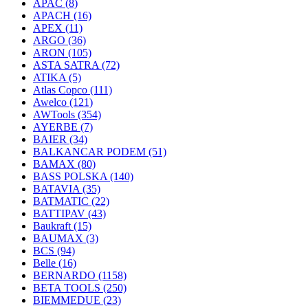
APAC
(8)
APACH
(16)
APEX
(11)
ARGO
(36)
ARON
(105)
ASTA SATRA
(72)
ATIKA
(5)
Atlas Copco
(111)
Awelco
(121)
AWTools
(354)
AYERBE
(7)
BAIER
(34)
BALKANCAR PODEM
(51)
BAMAX
(80)
BASS POLSKA
(140)
BATAVIA
(35)
BATMATIC
(22)
BATTIPAV
(43)
Baukraft
(15)
BAUMAX
(3)
BCS
(94)
Belle
(16)
BERNARDO
(1158)
BETA TOOLS
(250)
BIEMMEDUE
(23)