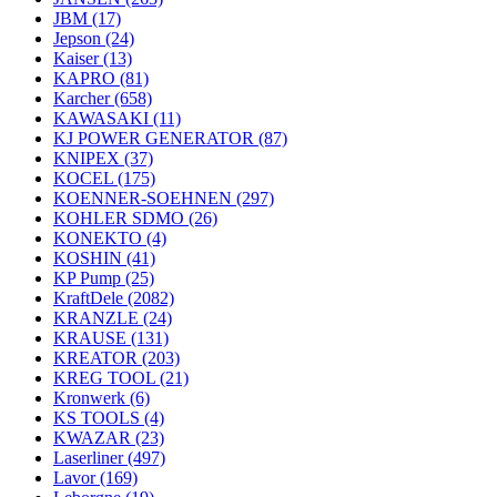
JBM
(17)
Jepson
(24)
Kaiser
(13)
KAPRO
(81)
Karcher
(658)
KAWASAKI
(11)
KJ POWER GENERATOR
(87)
KNIPEX
(37)
KOCEL
(175)
KOENNER-SOEHNEN
(297)
KOHLER SDMO
(26)
KONEKTO
(4)
KOSHIN
(41)
KP Pump
(25)
KraftDele
(2082)
KRANZLE
(24)
KRAUSE
(131)
KREATOR
(203)
KREG TOOL
(21)
Kronwerk
(6)
KS TOOLS
(4)
KWAZAR
(23)
Laserliner
(497)
Lavor
(169)