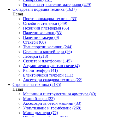
Рязане на строителни материали
(429)
Складова и подемна техника
(1637)
Назад
Противопожарна техника
(33)
Стълби и степенки
(549)
Ножични платформи
(66)
Палетни колички
(83)
Палетни стакери
(9)
Стакери
(60)
Транспортни колички
(244)
Стелажи и контейнери
(26)
Лебедки
(213)
Скелета и платформи
(145)
Алуминиеви кули тип скеле
(4)
Ръчни телфери
(41)
Електрически телфери
(111)
Аксесоари складова техника
(22)
Строителна техника
(2135)
Назад
Машини и инструменти за арматура
(49)
Мини багери
(22)
Аксесоари за бетон машини
(33)
Уплътняване и трамбоване
(268)
Мини дъмпери
(72)