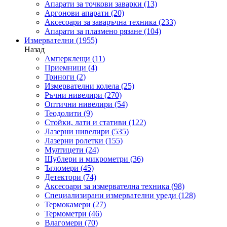
Апарати за точкови заварки
(13)
Аргонови апарати
(20)
Аксесоари за заваръчна техника
(233)
Апарати за плазмено рязане
(104)
Измервателни
(1955)
Назад
Амперклещи
(11)
Приемници
(4)
Триноги
(2)
Измервателни колела
(25)
Ръчни нивелири
(270)
Оптични нивелири
(54)
Теодолити
(9)
Стойки, лати и стативи
(122)
Лазерни нивелири
(535)
Лазерни ролетки
(155)
Мултицети
(24)
Шублери и микрометри
(36)
Ъгломери
(45)
Детектори
(74)
Аксесоари за измервателна техника
(98)
Специализирани измервателни уреди
(128)
Термокамери
(27)
Термометри
(46)
Влагомери
(70)