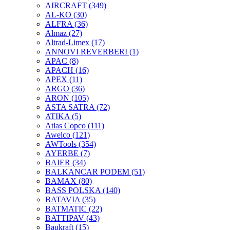
AIRCRAFT
(349)
AL-KO
(30)
ALFRA
(36)
Almaz
(27)
Altrad-Limex
(17)
ANNOVI REVERBERI
(1)
APAC
(8)
APACH
(16)
APEX
(11)
ARGO
(36)
ARON
(105)
ASTA SATRA
(72)
ATIKA
(5)
Atlas Copco
(111)
Awelco
(121)
AWTools
(354)
AYERBE
(7)
BAIER
(34)
BALKANCAR PODEM
(51)
BAMAX
(80)
BASS POLSKA
(140)
BATAVIA
(35)
BATMATIC
(22)
BATTIPAV
(43)
Baukraft
(15)