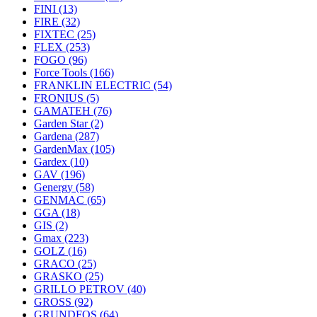
FINI
(13)
FIRE
(32)
FIXTEC
(25)
FLEX
(253)
FOGO
(96)
Force Tools
(166)
FRANKLIN ELECTRIC
(54)
FRONIUS
(5)
GAMATEH
(76)
Garden Star
(2)
Gardena
(287)
GardenMax
(105)
Gardex
(10)
GAV
(196)
Genergy
(58)
GENMAC
(65)
GGA
(18)
GIS
(2)
Gmax
(223)
GOLZ
(16)
GRACO
(25)
GRASKO
(25)
GRILLO PETROV
(40)
GROSS
(92)
GRUNDFOS
(64)