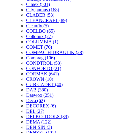
Cimex
(501)
City pumps
(168)
CLABER
(53)
CLEANCRAFT
(89)
Cleanfix
(5)
COELBO
(65)
Collomix
(27)
COLUMBIA
(1)
COMET
(76)
COMPAC HIDRAULIK
(28)
Comprag
(106)
CONDTROL
(53)
CONFORTO
(21)
CORMAK
(641)
CROWN
(10)
CUB CADET
(40)
DAB
(380)
Daewoo
(251)
Deca
(62)
DECOREX
(6)
DEL
(27)
DELKO TOOLS
(89)
DEMA
(122)
DEN-SIN
(3)
DENZEL
(122)