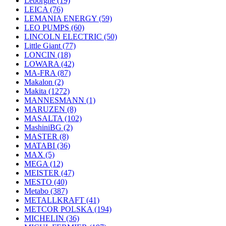
Leborgne
(19)
LEICA
(76)
LEMANIA ENERGY
(59)
LEO PUMPS
(60)
LINCOLN ELECTRIC
(50)
Little Giant
(77)
LONCIN
(18)
LOWARA
(42)
MA-FRA
(87)
Makalon
(2)
Makita
(1272)
MANNESMANN
(1)
MARUZEN
(8)
MASALTA
(102)
MashiniBG
(2)
MASTER
(8)
MATABI
(36)
MAX
(5)
MEGA
(12)
MEISTER
(47)
MESTO
(40)
Metabo
(387)
METALLKRAFT
(41)
METCOR POLSKA
(194)
MICHELIN
(36)