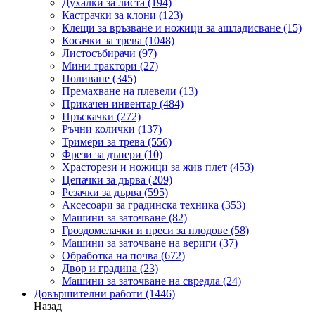
Духалки за листа
(194)
Кастрачки за клони
(123)
Клещи за връзване и ножици за ашладисване
(15)
Косачки за трева
(1048)
Листосъбирачи
(97)
Мини трактори
(27)
Поливане
(345)
Премахване на плевели
(13)
Прикачен инвентар
(484)
Пръскачки
(272)
Ръчни колички
(137)
Тримери за трева
(556)
Фрези за дънери
(10)
Храсторези и ножици за жив плет
(453)
Цепачки за дърва
(209)
Резачки за дърва
(595)
Аксесоари за градинска техника
(353)
Машини за заточване
(82)
Гроздомелачки и преси за плодове
(58)
Машини за заточване на вериги
(37)
Обработка на почва
(672)
Двор и градина
(23)
Машини за заточване на свредла
(24)
Довършителни работи
(1446)
Назад