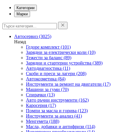
Категории
Марки
Автосервиз
(3025)
Назад
Гедоре комплект
(101)
Зарядни за електрически коли
(10)
Тежести за баланс
(89)
Зарядни и стартерни устройства
(389)
Автодиагностика
(11)
Скоби и преси за лагери
(208)
Автокозметика
(84)
Инструменти за ремонт на двигатели
(17)
Машини за гуми
(70)
Спирачки
(13)
Авто ръчни инструменти
(162)
Каросерия
(17)
Помпи за масла и горива
(123)
Инструменти за анализ
(41)
Менгемета
(188)
Масла, добавки и антифризи
(114)
Инверторни преобразуватели
(14)