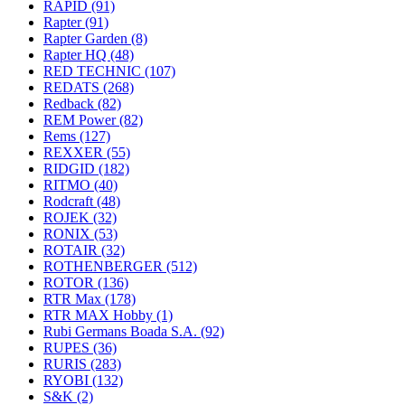
RAPID
(91)
Rapter
(91)
Rapter Garden
(8)
Rapter HQ
(48)
RED TECHNIC
(107)
REDATS
(268)
Redback
(82)
REM Power
(82)
Rems
(127)
REXXER
(55)
RIDGID
(182)
RITMO
(40)
Rodcraft
(48)
ROJEK
(32)
RONIX
(53)
ROTAIR
(32)
ROTHENBERGER
(512)
ROTOR
(136)
RTR Max
(178)
RTR MAX Hobby
(1)
Rubi Germans Boada S.A.
(92)
RUPES
(36)
RURIS
(283)
RYOBI
(132)
S&K
(2)