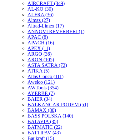
AIRCRAFT
(349)
AL-KO
(30)
ALFRA
(36)
Almaz
(27)
Altrad-Limex
(17)
ANNOVI REVERBERI
(1)
APAC
(8)
APACH
(16)
APEX
(11)
ARGO
(36)
ARON
(105)
ASTA SATRA
(72)
ATIKA
(5)
Atlas Copco
(111)
Awelco
(121)
AWTools
(354)
AYERBE
(7)
BAIER
(34)
BALKANCAR PODEM
(51)
BAMAX
(80)
BASS POLSKA
(140)
BATAVIA
(35)
BATMATIC
(22)
BATTIPAV
(43)
Baukraft
(15)