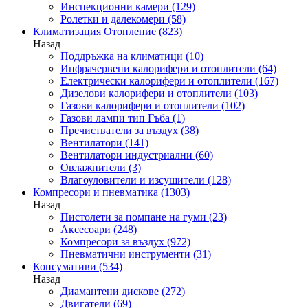
Инспекционни камери
(129)
Ролетки и далекомери
(58)
Климатизация Отопление
(823)
Назад
Поддръжка на климатици
(10)
Инфрачервени калорифери и отоплители
(64)
Електрически калорифери и отоплители
(167)
Дизелови калорифери и отоплители
(103)
Газови калорифери и отоплители
(102)
Газови лампи тип Гъба
(1)
Пречистватели за въздух
(38)
Вентилатори
(141)
Вентилатори индустриални
(60)
Овлажнители
(3)
Влагоуловители и изсушители
(128)
Компресори и пневматика
(1303)
Назад
Пистолети за помпане на гуми
(23)
Аксесоари
(248)
Компресори за въздух
(972)
Пневматични инструменти
(31)
Консумативи
(534)
Назад
Диамантени дискове
(272)
Двигатели
(69)