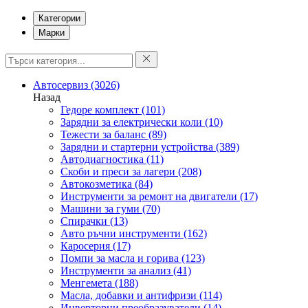
Категории
Марки
Автосервиз
(3026)
Назад
Гедоре комплект
(101)
Зарядни за електрически коли
(10)
Тежести за баланс
(89)
Зарядни и стартерни устройства
(389)
Автодиагностика
(11)
Скоби и преси за лагери
(208)
Автокозметика
(84)
Инструменти за ремонт на двигатели
(17)
Машини за гуми
(70)
Спирачки
(13)
Авто ръчни инструменти
(162)
Каросерия
(17)
Помпи за масла и горива
(123)
Инструменти за анализ
(41)
Менгемета
(188)
Масла, добавки и антифризи
(114)
Инверторни преобразуватели
(14)