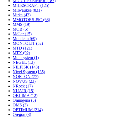
MICUL FERMIER
(187)
MILESCRAFT
(125)
MIlwaukee
(831)
Mirka
(42)
MMOTORS JSC
(68)
MMS
(19)
MOB
(5)
Möller
(15)
Mondelin
(69)
MONTOLIT
(52)
MTD
(121)
MTX
(92)
Multisystem
(1)
NEGEL
(13)
NILFISK
(143)
Nivel System
(135)
NORTON
(77)
NOVUS
(23)
NRock
(17)
NUAIR
(15)
OKLIMA
(12)
Omnigena
(5)
OMS
(3)
OPTIMUM
(214)
Oregon
(3)