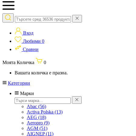
Вход
Любими
0
Сравни
Моята Количка
0
Вашата количка е празна.
Категории
Марки
Abac
(56)
Activa Polska
(13)
AEG
(18)
Aeropro
(9)
AGM
(51)
AIGNEP
(11)