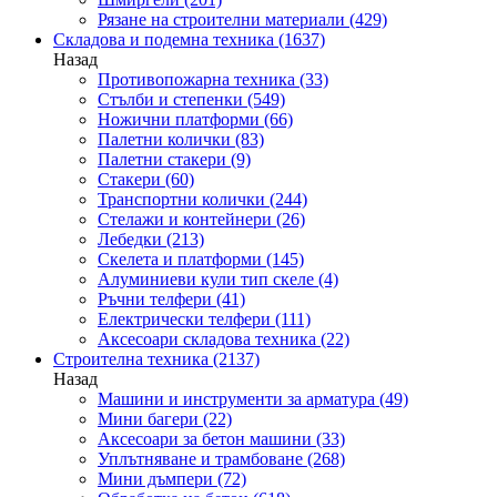
Рязане на строителни материали
(429)
Складова и подемна техника
(1637)
Назад
Противопожарна техника
(33)
Стълби и степенки
(549)
Ножични платформи
(66)
Палетни колички
(83)
Палетни стакери
(9)
Стакери
(60)
Транспортни колички
(244)
Стелажи и контейнери
(26)
Лебедки
(213)
Скелета и платформи
(145)
Алуминиеви кули тип скеле
(4)
Ръчни телфери
(41)
Електрически телфери
(111)
Аксесоари складова техника
(22)
Строителна техника
(2137)
Назад
Машини и инструменти за арматура
(49)
Мини багери
(22)
Аксесоари за бетон машини
(33)
Уплътняване и трамбоване
(268)
Мини дъмпери
(72)