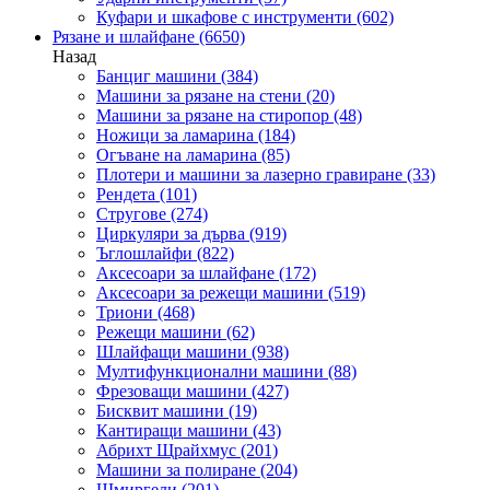
Куфари и шкафове с инструменти
(602)
Рязане и шлайфане
(6650)
Назад
Банциг машини
(384)
Машини за рязане на стени
(20)
Машини за рязане на стиропор
(48)
Ножици за ламарина
(184)
Огъване на ламарина
(85)
Плотери и машини за лазерно гравиране
(33)
Рендета
(101)
Стругове
(274)
Циркуляри за дърва
(919)
Ъглошлайфи
(822)
Аксесоари за шлайфане
(172)
Аксесоари за режещи машини
(519)
Триони
(468)
Режещи машини
(62)
Шлайфащи машини
(938)
Мултифункционални машини
(88)
Фрезоващи машини
(427)
Бисквит машини
(19)
Кантиращи машини
(43)
Абрихт Щрайхмус
(201)
Машини за полиране
(204)
Шмиргели
(201)