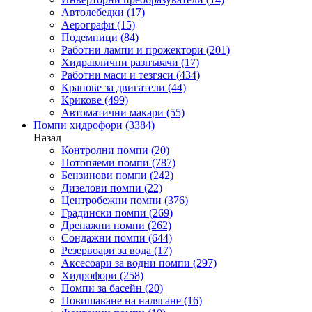
Автолебедки
(17)
Аерографи
(15)
Подемници
(84)
Работни лампи и прожектори
(201)
Хидравлични разпъвачи
(17)
Работни маси и тезгяси
(434)
Кранове за двигатели
(44)
Крикове
(499)
Автоматични макари
(55)
Помпи хидрофори
(3384)
Назад
Контролни помпи
(20)
Потопяеми помпи
(787)
Бензинови помпи
(242)
Дизелови помпи
(22)
Центробежни помпи
(376)
Градински помпи
(269)
Дренажни помпи
(262)
Сондажни помпи
(644)
Резервоари за вода
(17)
Аксесоари за водни помпи
(297)
Хидрофори
(258)
Помпи за басейн
(20)
Повишаване на налягане
(16)