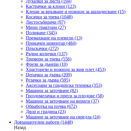
Духалки за листа
(194)
Кастрачки за клони
(123)
Клещи за връзване и ножици за ашладисване
(15)
Косачки за трева
(1048)
Листосъбирачи
(97)
Мини трактори
(27)
Поливане
(345)
Премахване на плевели
(13)
Прикачен инвентар
(484)
Пръскачки
(272)
Ръчни колички
(137)
Тримери за трева
(556)
Фрези за дънери
(10)
Храсторези и ножици за жив плет
(453)
Цепачки за дърва
(209)
Резачки за дърва
(595)
Аксесоари за градинска техника
(353)
Машини за заточване
(82)
Гроздомелачки и преси за плодове
(58)
Машини за заточване на вериги
(37)
Обработка на почва
(672)
Двор и градина
(23)
Машини за заточване на свредла
(24)
Довършителни работи
(1448)
Назад