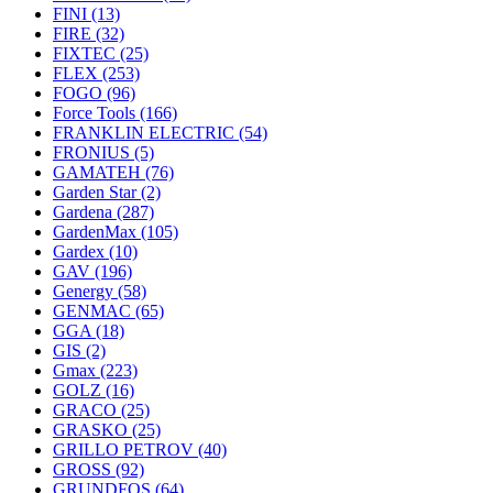
FINI
(13)
FIRE
(32)
FIXTEC
(25)
FLEX
(253)
FOGO
(96)
Force Tools
(166)
FRANKLIN ELECTRIC
(54)
FRONIUS
(5)
GAMATEH
(76)
Garden Star
(2)
Gardena
(287)
GardenMax
(105)
Gardex
(10)
GAV
(196)
Genergy
(58)
GENMAC
(65)
GGA
(18)
GIS
(2)
Gmax
(223)
GOLZ
(16)
GRACO
(25)
GRASKO
(25)
GRILLO PETROV
(40)
GROSS
(92)
GRUNDFOS
(64)