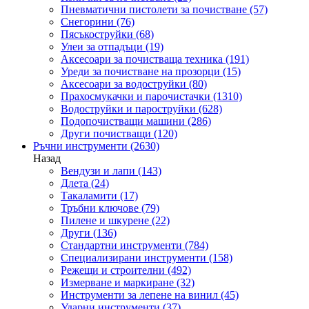
Пневматични пистолети за почистване
(57)
Снегорини
(76)
Пясъкоструйки
(68)
Улеи за отпадъци
(19)
Аксесоари за почистваща техника
(191)
Уреди за почистване на прозорци
(15)
Аксесоари за водоструйки
(80)
Прахосмукачки и парочистачки
(1310)
Водоструйки и пароструйки
(628)
Подопочистващи машини
(286)
Други почистващи
(120)
Ръчни инструменти
(2630)
Назад
Вендузи и лапи
(143)
Длета
(24)
Такаламити
(17)
Тръбни ключове
(79)
Пилене и шкурене
(22)
Други
(136)
Стандартни инструменти
(784)
Специализирани инструменти
(158)
Режещи и строителни
(492)
Измерване и маркиране
(32)
Инструменти за лепене на винил
(45)
Ударни инструменти
(37)