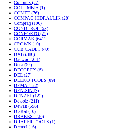
Collomix
(27)
COLUMBIA
(1)
COMET
(76)
COMPAC HIDRAULIK
(28)
Comprag
(106)
CONDTROL
(53)
CONFORTO
(21)
CORMAK
(641)
CROWN
(10)
CUB CADET
(40)
DAB
(380)
Daewoo
(251)
Deca
(62)
DECOREX
(6)
DEL
(27)
DELKO TOOLS
(89)
DEMA
(122)
DEN-SIN
(3)
DENZEL
(122)
Detoolz
(211)
Dewalt
(556)
DiaKat
(16)
DRABEST
(36)
DRAPER TOOLS
(1)
Dremel
(16)