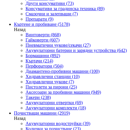
Други консумативи
(73)
Консумативи за градинска техника
(89)
Смазочни и залепващи
(7)
Препарати
(9)
Къртене и пробиване
(5178)
Назад
Винтоверти
(868)
Гайковерти
(607)
Пневматични чукове/секачи
(27)
Акумулаторни батерии и зарядни устройства
(642)
Бормашини
(892)
Къртачи
(214)
Перфоратори
(504)
Диамантено-пробивни машини
(100)
Хидравлични станции
(10)
Хидравлични чукове
(7)
Пистолети за пирони
(25)
Аксесоари за пробивни машини
(949)
Такери
(238)
Акумулаторни отвертки
(69)
Акумулаторни комплекти
(18)
Почистващи машини
(2919)
Назад
Акумулаторни водоструйки
(39)
Колички за почистване
(23)