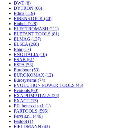
DWT
(8)
DYTRON
(66)
Edma
(119)
EIBENSTOCK
(40)
Einhell
(728)
ELECTROMASH
(111)
ELEFANT TOOLS
(81)
ELMAG
(137)
ELSEA
(268)
Enar
(17)
ENOITALIA
(10)
ESAB
(61)
ESPA
(53)
Euroboor
(53)
EUROKOMAX
(12)
Eurosystems
(74)
EVOLUTION POWER TOOLS
(45)
Evotools
(60)
EXA PUMP ITALY
(25)
EXACT
(15)
F.lli bonezzi s.r.l.
(1)
FARTOOLS
(595)
Fervi s.r.l.
(446)
Festool
(1)
FIELDMANN
(43)