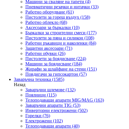
Машини за сваляне на тапети
(4)
Пневматични резачки и нитачки
(33)
Работно оборудване
(61)
Пистолети за горещ въздух
(158)
Работно облекло
(68)
Аксесоари за бъркалки
(10)
Бъркалки за строителни смеси
(177)
Пистолети за пяна и силикон
(108)
Работни ръкавици и наколенки
(84)
Защитни аксесоари
(71)
Работни обувки
(26)
Пистолети за боядисване
(224)
Машини за боядисване
(184)
Жирафи за шлайфане на стени
(151)
Повдигачи за гипсокартон
(57)
Заваръчна техника
(1585)
Назад
Заваръчни шлемове
(132)
Поялници
(115)
Телоподаващи апарати MIG/MAG
(163)
Заваръчни апарати TIG
(53)
Инверторни електрожени
(502)
Горелки
(76)
Електрожени
(102)
Телоподаващи апарати
(40)