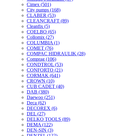
Cimex
(501)
City pumps
(168)
CLABER
(53)
CLEANCRAFT
(89)
Cleanfix
(5)
COELBO
(65)
Collomix
(27)
COLUMBIA
(1)
COMET
(76)
COMPAC HIDRAULIK
(28)
Comprag
(106)
CONDTROL
(53)
CONFORTO
(21)
CORMAK
(641)
CROWN
(10)
CUB CADET
(40)
DAB
(380)
Daewoo
(251)
Deca
(62)
DECOREX
(6)
DEL
(27)
DELKO TOOLS
(89)
DEMA
(122)
DEN-SIN
(3)
DENZEL
(122)