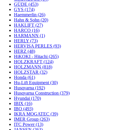
GÜDE
(453)
GYS
(174)
Haemmerlin
(26)
Hahn & Sohn
(20)
HAKLIFT
(27)
HARCO
(16)
HARMANN
(1)
HERLY
(73)
HERVISA PERLES
(93)
HERZ
(48)
HiKOKI - Hitachi
(265)
HOLZKRAFT
(124)
HOLZMANN
(818)
HOLZSTAR
(32)
Honda
(61)
Hu-Lift Equipment
(30)
Husqvarna
(192)
Husqvarna Construction
(379)
Hyundai
(170)
IBIX
(16)
IBO
(493)
IKRA MOGATEC
(39)
IMER Group
(263)
ITC Power
(13)
JANSEN
(263)