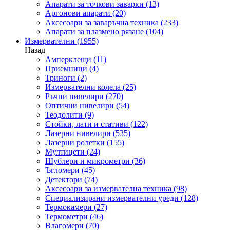
Апарати за точкови заварки
(13)
Аргонови апарати
(20)
Аксесоари за заваръчна техника
(233)
Апарати за плазмено рязане
(104)
Измервателни
(1955)
Назад
Амперклещи
(11)
Приемници
(4)
Триноги
(2)
Измервателни колела
(25)
Ръчни нивелири
(270)
Оптични нивелири
(54)
Теодолити
(9)
Стойки, лати и стативи
(122)
Лазерни нивелири
(535)
Лазерни ролетки
(155)
Мултицети
(24)
Шублери и микрометри
(36)
Ъгломери
(45)
Детектори
(74)
Аксесоари за измервателна техника
(98)
Специализирани измервателни уреди
(128)
Термокамери
(27)
Термометри
(46)
Влагомери
(70)