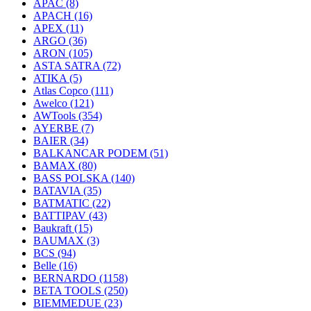
APAC
(8)
APACH
(16)
APEX
(11)
ARGO
(36)
ARON
(105)
ASTA SATRA
(72)
ATIKA
(5)
Atlas Copco
(111)
Awelco
(121)
AWTools
(354)
AYERBE
(7)
BAIER
(34)
BALKANCAR PODEM
(51)
BAMAX
(80)
BASS POLSKA
(140)
BATAVIA
(35)
BATMATIC
(22)
BATTIPAV
(43)
Baukraft
(15)
BAUMAX
(3)
BCS
(94)
Belle
(16)
BERNARDO
(1158)
BETA TOOLS
(250)
BIEMMEDUE
(23)