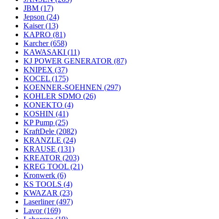
JBM
(17)
Jepson
(24)
Kaiser
(13)
KAPRO
(81)
Karcher
(658)
KAWASAKI
(11)
KJ POWER GENERATOR
(87)
KNIPEX
(37)
KOCEL
(175)
KOENNER-SOEHNEN
(297)
KOHLER SDMO
(26)
KONEKTO
(4)
KOSHIN
(41)
KP Pump
(25)
KraftDele
(2082)
KRANZLE
(24)
KRAUSE
(131)
KREATOR
(203)
KREG TOOL
(21)
Kronwerk
(6)
KS TOOLS
(4)
KWAZAR
(23)
Laserliner
(497)
Lavor
(169)