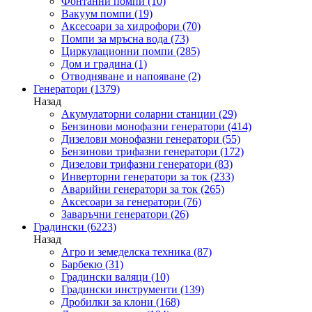
Фонтанни помпи
(10)
Вакуум помпи
(19)
Аксесоари за хидрофори
(70)
Помпи за мръсна вода
(73)
Циркулационни помпи
(285)
Дом и градина
(1)
Отводняване и напояване
(2)
Генератори
(1379)
Назад
Акумулаторни соларни станции
(29)
Бензинови монофазни генератори
(414)
Дизелови монофазни генератори
(55)
Бензинови трифазни генератори
(172)
Дизелови трифазни генератори
(83)
Инверторни генератори за ток
(233)
Аварийни генератори за ток
(265)
Аксесоари за генератори
(76)
Заваръчни генератори
(26)
Градински
(6223)
Назад
Агро и земеделска техника
(87)
Барбекю
(31)
Градински валяци
(10)
Градински инструменти
(139)
Дробилки за клони
(168)