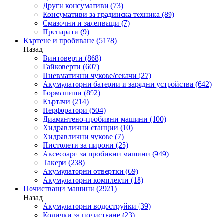
Други консумативи
(73)
Консумативи за градинска техника
(89)
Смазочни и залепващи
(7)
Препарати
(9)
Къртене и пробиване
(5178)
Назад
Винтоверти
(868)
Гайковерти
(607)
Пневматични чукове/секачи
(27)
Акумулаторни батерии и зарядни устройства
(642)
Бормашини
(892)
Къртачи
(214)
Перфоратори
(504)
Диамантено-пробивни машини
(100)
Хидравлични станции
(10)
Хидравлични чукове
(7)
Пистолети за пирони
(25)
Аксесоари за пробивни машини
(949)
Такери
(238)
Акумулаторни отвертки
(69)
Акумулаторни комплекти
(18)
Почистващи машини
(2921)
Назад
Акумулаторни водоструйки
(39)
Колички за почистване
(23)