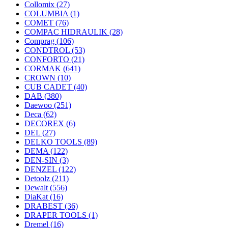
Collomix
(27)
COLUMBIA
(1)
COMET
(76)
COMPAC HIDRAULIK
(28)
Comprag
(106)
CONDTROL
(53)
CONFORTO
(21)
CORMAK
(641)
CROWN
(10)
CUB CADET
(40)
DAB
(380)
Daewoo
(251)
Deca
(62)
DECOREX
(6)
DEL
(27)
DELKO TOOLS
(89)
DEMA
(122)
DEN-SIN
(3)
DENZEL
(122)
Detoolz
(211)
Dewalt
(556)
DiaKat
(16)
DRABEST
(36)
DRAPER TOOLS
(1)
Dremel
(16)