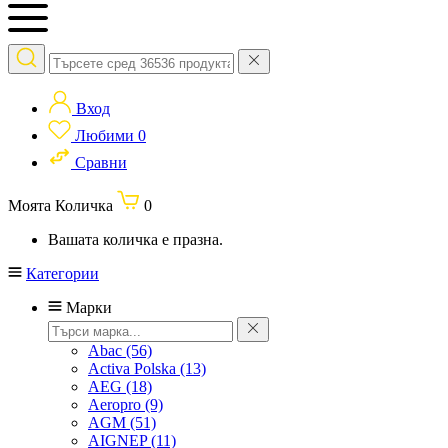
Вход
Любими
0
Сравни
Моята Количка
0
Вашата количка е празна.
Категории
Марки
Abac
(56)
Activa Polska
(13)
AEG
(18)
Aeropro
(9)
AGM
(51)
AIGNEP
(11)