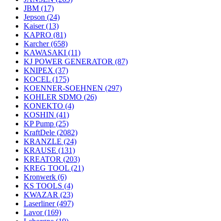
JBM
(17)
Jepson
(24)
Kaiser
(13)
KAPRO
(81)
Karcher
(658)
KAWASAKI
(11)
KJ POWER GENERATOR
(87)
KNIPEX
(37)
KOCEL
(175)
KOENNER-SOEHNEN
(297)
KOHLER SDMO
(26)
KONEKTO
(4)
KOSHIN
(41)
KP Pump
(25)
KraftDele
(2082)
KRANZLE
(24)
KRAUSE
(131)
KREATOR
(203)
KREG TOOL
(21)
Kronwerk
(6)
KS TOOLS
(4)
KWAZAR
(23)
Laserliner
(497)
Lavor
(169)