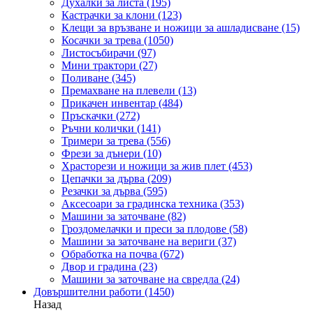
Духалки за листа
(195)
Кастрачки за клони
(123)
Клещи за връзване и ножици за ашладисване
(15)
Косачки за трева
(1050)
Листосъбирачи
(97)
Мини трактори
(27)
Поливане
(345)
Премахване на плевели
(13)
Прикачен инвентар
(484)
Пръскачки
(272)
Ръчни колички
(141)
Тримери за трева
(556)
Фрези за дънери
(10)
Храсторези и ножици за жив плет
(453)
Цепачки за дърва
(209)
Резачки за дърва
(595)
Аксесоари за градинска техника
(353)
Машини за заточване
(82)
Гроздомелачки и преси за плодове
(58)
Машини за заточване на вериги
(37)
Обработка на почва
(672)
Двор и градина
(23)
Машини за заточване на свредла
(24)
Довършителни работи
(1450)
Назад