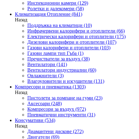
Инспекционни камери
(129)
Ролетки и далекомери
(58)
Климатизация Отопление
(841)
Назад
Поддръжка на климатици
(10)
Инфрачервени калорифери и отоплители
(66)
Електрически калорифери и отоплители
(175)
Дизелови калорифери и отоплители
(107)
Газови калорифери и отоплители
(103)
Газови лампи тип Гъба
(1)
Пречистватели за въздух
(38)
Вентилатори
(141)
Вентилатори индустриални
(60)
Овлажнители
(3)
Влагоуловители и изсушители
(131)
Компресори и пневматика
(1303)
Назад
Пистолети за помпане на гуми
(23)
Аксесоари
(248)
Компресори за въздух
(972)
Пневматични инструменти
(31)
Консумативи
(534)
Назад
Диамантени дискове
(272)
Двигатели
(69)