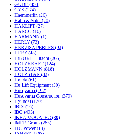
GÜDE
(453)
GYS
(174)
Haemmerlin
(26)
Hahn & Sohn
(20)
HAKLIFT
(27)
HARCO
(16)
HARMANN
(1)
HERLY
(73)
HERVISA PERLES
(93)
HERZ
(48)
HiKOKI - Hitachi
(265)
HOLZKRAFT
(124)
HOLZMANN
(818)
HOLZSTAR
(32)
Honda
(61)
Hu-Lift Equipment
(30)
Husqvarna
(192)
Husqvarna Construction
(379)
Hyundai
(170)
IBIX
(16)
IBO
(493)
IKRA MOGATEC
(39)
IMER Group
(263)
ITC Power
(13)
JANSEN
(263)