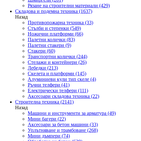
Рязане на строителни материали
(429)
Складова и подемна техника
(1637)
Назад
Противопожарна техника
(33)
Стълби и степенки
(549)
Ножични платформи
(66)
Палетни колички
(83)
Палетни стакери
(9)
Стакери
(60)
Транспортни колички
(244)
Стелажи и контейнери
(26)
Лебедки
(213)
Скелета и платформи
(145)
Алуминиеви кули тип скеле
(4)
Ръчни телфери
(41)
Електрически телфери
(111)
Аксесоари складова техника
(22)
Строителна техника
(2141)
Назад
Машини и инструменти за арматура
(49)
Мини багери
(22)
Аксесоари за бетон машини
(33)
Уплътняване и трамбоване
(268)
Мини дъмпери
(74)