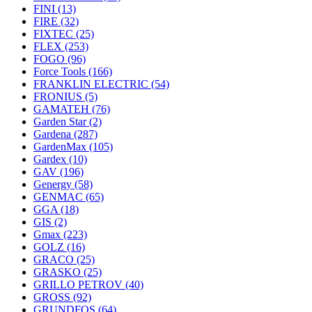
FINI
(13)
FIRE
(32)
FIXTEC
(25)
FLEX
(253)
FOGO
(96)
Force Tools
(166)
FRANKLIN ELECTRIC
(54)
FRONIUS
(5)
GAMATEH
(76)
Garden Star
(2)
Gardena
(287)
GardenMax
(105)
Gardex
(10)
GAV
(196)
Genergy
(58)
GENMAC
(65)
GGA
(18)
GIS
(2)
Gmax
(223)
GOLZ
(16)
GRACO
(25)
GRASKO
(25)
GRILLO PETROV
(40)
GROSS
(92)
GRUNDFOS
(64)