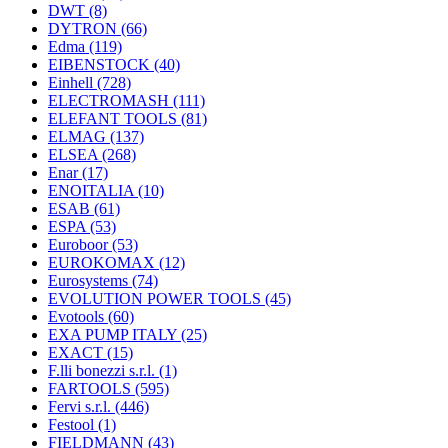
DWT
(8)
DYTRON
(66)
Edma
(119)
EIBENSTOCK
(40)
Einhell
(728)
ELECTROMASH
(111)
ELEFANT TOOLS
(81)
ELMAG
(137)
ELSEA
(268)
Enar
(17)
ENOITALIA
(10)
ESAB
(61)
ESPA
(53)
Euroboor
(53)
EUROKOMAX
(12)
Eurosystems
(74)
EVOLUTION POWER TOOLS
(45)
Evotools
(60)
EXA PUMP ITALY
(25)
EXACT
(15)
F.lli bonezzi s.r.l.
(1)
FARTOOLS
(595)
Fervi s.r.l.
(446)
Festool
(1)
FIELDMANN
(43)