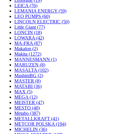
Leborgne
(19)
LEICA
(76)
LEMANIA ENERGY
(59)
LEO PUMPS
(60)
LINCOLN ELECTRIC
(50)
Little Giant
(77)
LONCIN
(18)
LOWARA
(42)
MA-FRA
(87)
Makalon
(2)
Makita
(1272)
MANNESMANN
(1)
MARUZEN
(8)
MASALTA
(102)
MashiniBG
(2)
MASTER
(8)
MATABI
(36)
MAX
(5)
MEGA
(12)
MEISTER
(47)
MESTO
(40)
Metabo
(387)
METALLKRAFT
(41)
METCOR POLSKA
(194)
MICHELIN
(36)