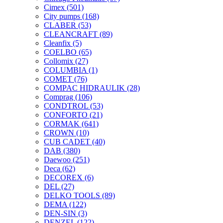
Cimex
(501)
City pumps
(168)
CLABER
(53)
CLEANCRAFT
(89)
Cleanfix
(5)
COELBO
(65)
Collomix
(27)
COLUMBIA
(1)
COMET
(76)
COMPAC HIDRAULIK
(28)
Comprag
(106)
CONDTROL
(53)
CONFORTO
(21)
CORMAK
(641)
CROWN
(10)
CUB CADET
(40)
DAB
(380)
Daewoo
(251)
Deca
(62)
DECOREX
(6)
DEL
(27)
DELKO TOOLS
(89)
DEMA
(122)
DEN-SIN
(3)
DENZEL
(122)