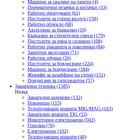
Машини за сваляне на тапети
(4)
Пневматични резачки и нитачки
(33)
Работно оборудване
(61)
Пистолети за горещ въздух
(158)
Работно облекло
(68)
Аксесоари за бъркалки
(10)
Бъркалки за строителни смеси
(179)
Пистолети за пяна и силикон
(108)
Работни ръкавици и наколенки
(84)
Защитни аксесоари
(71)
Работни обувки
(26)
Пистолети за боядисване
(224)
Машини за боядисване
(184)
Жирафи за шлайфане на стени
(151)
Повдигачи за гипсокартон
(57)
Заваръчна техника
(1585)
Назад
Заваръчни шлемове
(132)
Поялници
(115)
Телоподаващи апарати MIG/MAG
(163)
Заваръчни апарати TIG
(53)
Инверторни електрожени
(502)
Горелки
(76)
Електрожени
(102)
Телоподаващи апарати
(40)