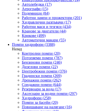
Автолебедки
(17)
Аерографи
(15)
Подемници
(84)
Работни лампи и прожектори
(201)
Хидравлични разпъвачи
(17)
Работни маси и тезгяси
(434)
Кранове за двигатели
(44)
Крикове
(499)
Автоматични макари
(55)
Помпи хидрофори
(3388)
Назад
Контролни помпи
(20)
Потопяеми помпи
(787)
Бензинови помпи
(246)
Дизелови помпи
(22)
Центробежни помпи
(376)
Градински помпи
(269)
Дренажни помпи
(262)
Сондажни помпи
(644)
Резервоари за вода
(17)
Аксесоари за водни помпи
(297)
Хидрофори
(258)
Помпи за басейн
(20)
Повишаване на налягане
(16)