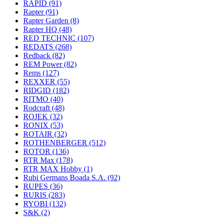
RAPID
(91)
Rapter
(91)
Rapter Garden
(8)
Rapter HQ
(48)
RED TECHNIC
(107)
REDATS
(268)
Redback
(82)
REM Power
(82)
Rems
(127)
REXXER
(55)
RIDGID
(182)
RITMO
(40)
Rodcraft
(48)
ROJEK
(32)
RONIX
(53)
ROTAIR
(32)
ROTHENBERGER
(512)
ROTOR
(136)
RTR Max
(178)
RTR MAX Hobby
(1)
Rubi Germans Boada S.A.
(92)
RUPES
(36)
RURIS
(283)
RYOBI
(132)
S&K
(2)