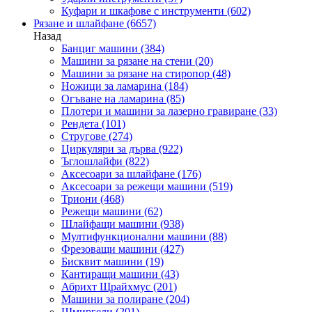
Куфари и шкафове с инструменти
(602)
Рязане и шлайфане
(6657)
Назад
Банциг машини
(384)
Машини за рязане на стени
(20)
Машини за рязане на стиропор
(48)
Ножици за ламарина
(184)
Огъване на ламарина
(85)
Плотери и машини за лазерно гравиране
(33)
Рендета
(101)
Стругове
(274)
Циркуляри за дърва
(922)
Ъглошлайфи
(822)
Аксесоари за шлайфане
(176)
Аксесоари за режещи машини
(519)
Триони
(468)
Режещи машини
(62)
Шлайфащи машини
(938)
Мултифункционални машини
(88)
Фрезоващи машини
(427)
Бисквит машини
(19)
Кантиращи машини
(43)
Абрихт Щрайхмус
(201)
Машини за полиране
(204)
Шмиргели
(201)