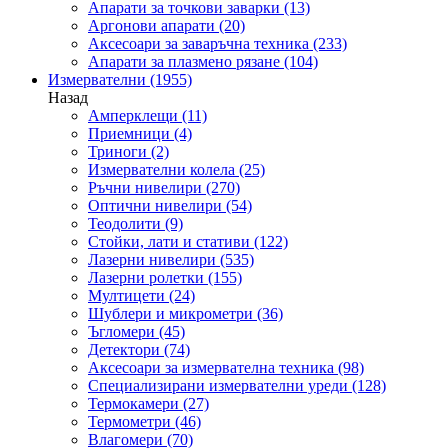
Апарати за точкови заварки
(13)
Аргонови апарати
(20)
Аксесоари за заваръчна техника
(233)
Апарати за плазмено рязане
(104)
Измервателни
(1955)
Назад
Амперклещи
(11)
Приемници
(4)
Триноги
(2)
Измервателни колела
(25)
Ръчни нивелири
(270)
Оптични нивелири
(54)
Теодолити
(9)
Стойки, лати и стативи
(122)
Лазерни нивелири
(535)
Лазерни ролетки
(155)
Мултицети
(24)
Шублери и микрометри
(36)
Ъгломери
(45)
Детектори
(74)
Аксесоари за измервателна техника
(98)
Специализирани измервателни уреди
(128)
Термокамери
(27)
Термометри
(46)
Влагомери
(70)