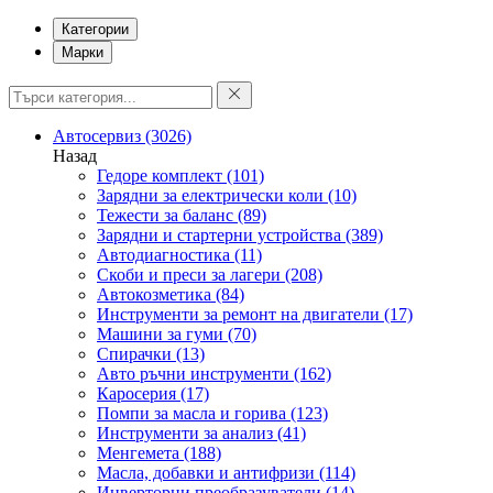
Категории
Марки
Автосервиз
(3026)
Назад
Гедоре комплект
(101)
Зарядни за електрически коли
(10)
Тежести за баланс
(89)
Зарядни и стартерни устройства
(389)
Автодиагностика
(11)
Скоби и преси за лагери
(208)
Автокозметика
(84)
Инструменти за ремонт на двигатели
(17)
Машини за гуми
(70)
Спирачки
(13)
Авто ръчни инструменти
(162)
Каросерия
(17)
Помпи за масла и горива
(123)
Инструменти за анализ
(41)
Менгемета
(188)
Масла, добавки и антифризи
(114)
Инверторни преобразуватели
(14)