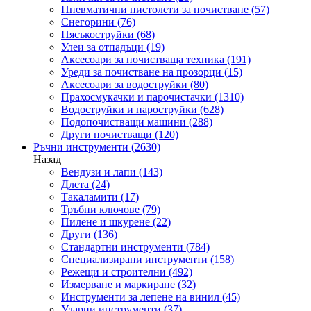
Пневматични пистолети за почистване
(57)
Снегорини
(76)
Пясъкоструйки
(68)
Улеи за отпадъци
(19)
Аксесоари за почистваща техника
(191)
Уреди за почистване на прозорци
(15)
Аксесоари за водоструйки
(80)
Прахосмукачки и парочистачки
(1310)
Водоструйки и пароструйки
(628)
Подопочистващи машини
(288)
Други почистващи
(120)
Ръчни инструменти
(2630)
Назад
Вендузи и лапи
(143)
Длета
(24)
Такаламити
(17)
Тръбни ключове
(79)
Пилене и шкурене
(22)
Други
(136)
Стандартни инструменти
(784)
Специализирани инструменти
(158)
Режещи и строителни
(492)
Измерване и маркиране
(32)
Инструменти за лепене на винил
(45)
Ударни инструменти
(37)