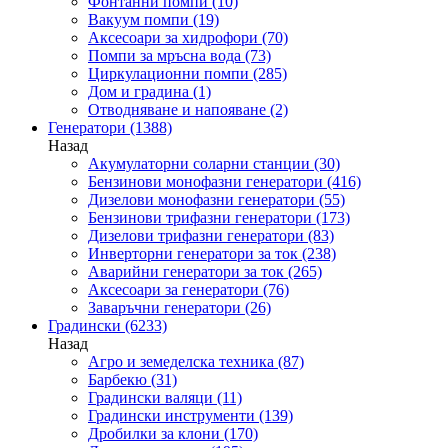
Фонтанни помпи
(10)
Вакуум помпи
(19)
Аксесоари за хидрофори
(70)
Помпи за мръсна вода
(73)
Циркулационни помпи
(285)
Дом и градина
(1)
Отводняване и напояване
(2)
Генератори
(1388)
Назад
Акумулаторни соларни станции
(30)
Бензинови монофазни генератори
(416)
Дизелови монофазни генератори
(55)
Бензинови трифазни генератори
(173)
Дизелови трифазни генератори
(83)
Инверторни генератори за ток
(238)
Аварийни генератори за ток
(265)
Аксесоари за генератори
(76)
Заваръчни генератори
(26)
Градински
(6233)
Назад
Агро и земеделска техника
(87)
Барбекю
(31)
Градински валяци
(11)
Градински инструменти
(139)
Дробилки за клони
(170)