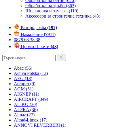
Обработка на бетон
(620)
Обработка на тръби
(863)
Шпакловка и замазка
(119)
Аксесоари за строителна техника
(48)
Разпродажба
(197)
Намаление
(7911)
0878 68 38 38
Промо Пакети
(43)
Abac
(56)
Activa Polska
(13)
AEG
(18)
Aeropro
(9)
AGM
(51)
AIGNEP
(11)
AIRCRAFT
(349)
AL-KO
(30)
ALFRA
(36)
Almaz
(27)
Altrad-Limex
(17)
ANNOVI REVERBERI
(1)