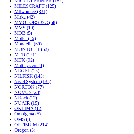
MICUL FERMIER
(187)
MILESCRAFT
(125)
MIlwaukee
(831)
Mirka
(42)
MMOTORS JSC
(68)
MMS
(19)
MOB
(5)
Möller
(15)
Mondelin
(69)
MONTOLIT
(52)
MTD
(121)
MTX
(92)
Multisystem
(1)
NEGEL
(13)
NILFISK
(143)
Nivel System
(135)
NORTON
(77)
NOVUS
(23)
NRock
(17)
NUAIR
(15)
OKLIMA
(12)
Omnigena
(5)
OMS
(3)
OPTIMUM
(214)
Oregon
(3)