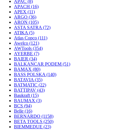
APAC
(8)
APACH
(16)
APEX
(11)
ARGO
(36)
ARON
(105)
ASTA SATRA
(72)
ATIKA
(5)
Atlas Copco
(111)
Awelco
(121)
AWTools
(354)
AYERBE
(7)
BAIER
(34)
BALKANCAR PODEM
(51)
BAMAX
(80)
BASS POLSKA
(140)
BATAVIA
(35)
BATMATIC
(22)
BATTIPAV
(43)
Baukraft
(15)
BAUMAX
(3)
BCS
(94)
Belle
(16)
BERNARDO
(1158)
BETA TOOLS
(250)
BIEMMEDUE
(23)