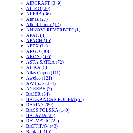
AIRCRAFT
(349)
AL-KO
(30)
ALFRA
(36)
Almaz
(27)
Altrad-Limex
(17)
ANNOVI REVERBERI
(1)
APAC
(8)
APACH
(16)
APEX
(11)
ARGO
(36)
ARON
(105)
ASTA SATRA
(72)
ATIKA
(5)
Atlas Copco
(111)
Awelco
(121)
AWTools
(354)
AYERBE
(7)
BAIER
(34)
BALKANCAR PODEM
(51)
BAMAX
(80)
BASS POLSKA
(140)
BATAVIA
(35)
BATMATIC
(22)
BATTIPAV
(43)
Baukraft
(15)