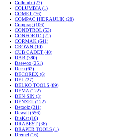
Collomix
(27)
COLUMBIA
(1)
COMET
(76)
COMPAC HIDRAULIK
(28)
Comprag
(106)
CONDTROL
(53)
CONFORTO
(21)
CORMAK
(641)
CROWN
(10)
CUB CADET
(40)
DAB
(380)
Daewoo
(251)
Deca
(62)
DECOREX
(6)
DEL
(27)
DELKO TOOLS
(89)
DEMA
(122)
DEN-SIN
(3)
DENZEL
(122)
Detoolz
(211)
Dewalt
(556)
DiaKat
(16)
DRABEST
(36)
DRAPER TOOLS
(1)
Dremel
(16)