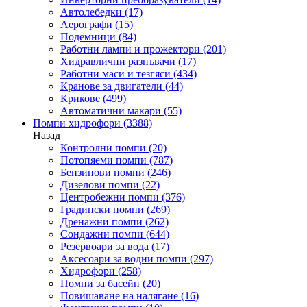
Автолебедки
(17)
Аерографи
(15)
Подемници
(84)
Работни лампи и прожектори
(201)
Хидравлични разпъвачи
(17)
Работни маси и тезгяси
(434)
Кранове за двигатели
(44)
Крикове
(499)
Автоматични макари
(55)
Помпи хидрофори
(3388)
Назад
Контролни помпи
(20)
Потопяеми помпи
(787)
Бензинови помпи
(246)
Дизелови помпи
(22)
Центробежни помпи
(376)
Градински помпи
(269)
Дренажни помпи
(262)
Сондажни помпи
(644)
Резервоари за вода
(17)
Аксесоари за водни помпи
(297)
Хидрофори
(258)
Помпи за басейн
(20)
Повишаване на налягане
(16)