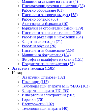
Машини за сваляне на тапети
(4)
Пневматични резачки и нитачки
(33)
Работно оборудване
(61)
Пистолети за горещ въздух
(158)
Работно облекло
(68)
Аксесоари за бъркалки
(10)
Бъркалки за строителни смеси
(179)
Пистолети за пяна и силикон
(108)
Работни ръкавици и наколенки
(84)
Защитни аксесоари
(71)
Работни обувки
(26)
Пистолети за боядисване
(224)
Машини за боядисване
(184)
Жирафи за шлайфане на стени
(151)
Повдигачи за гипсокартон
(57)
Заваръчна техника
(1585)
Назад
Заваръчни шлемове
(132)
Поялници
(115)
Телоподаващи апарати MIG/MAG
(163)
Заваръчни апарати TIG
(53)
Инверторни електрожени
(502)
Горелки
(76)
Електрожени
(102)
Телоподаващи апарати
(40)