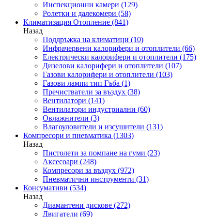
Инспекционни камери
(129)
Ролетки и далекомери
(58)
Климатизация Отопление
(841)
Назад
Поддръжка на климатици
(10)
Инфрачервени калорифери и отоплители
(66)
Електрически калорифери и отоплители
(175)
Дизелови калорифери и отоплители
(107)
Газови калорифери и отоплители
(103)
Газови лампи тип Гъба
(1)
Пречистватели за въздух
(38)
Вентилатори
(141)
Вентилатори индустриални
(60)
Овлажнители
(3)
Влагоуловители и изсушители
(131)
Компресори и пневматика
(1303)
Назад
Пистолети за помпане на гуми
(23)
Аксесоари
(248)
Компресори за въздух
(972)
Пневматични инструменти
(31)
Консумативи
(534)
Назад
Диамантени дискове
(272)
Двигатели
(69)