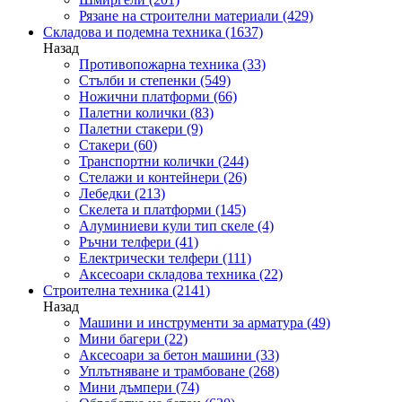
Рязане на строителни материали
(429)
Складова и подемна техника
(1637)
Назад
Противопожарна техника
(33)
Стълби и степенки
(549)
Ножични платформи
(66)
Палетни колички
(83)
Палетни стакери
(9)
Стакери
(60)
Транспортни колички
(244)
Стелажи и контейнери
(26)
Лебедки
(213)
Скелета и платформи
(145)
Алуминиеви кули тип скеле
(4)
Ръчни телфери
(41)
Електрически телфери
(111)
Аксесоари складова техника
(22)
Строителна техника
(2141)
Назад
Машини и инструменти за арматура
(49)
Мини багери
(22)
Аксесоари за бетон машини
(33)
Уплътняване и трамбоване
(268)
Мини дъмпери
(74)