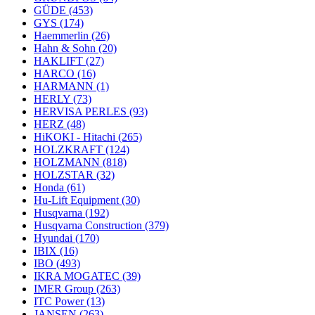
GÜDE
(453)
GYS
(174)
Haemmerlin
(26)
Hahn & Sohn
(20)
HAKLIFT
(27)
HARCO
(16)
HARMANN
(1)
HERLY
(73)
HERVISA PERLES
(93)
HERZ
(48)
HiKOKI - Hitachi
(265)
HOLZKRAFT
(124)
HOLZMANN
(818)
HOLZSTAR
(32)
Honda
(61)
Hu-Lift Equipment
(30)
Husqvarna
(192)
Husqvarna Construction
(379)
Hyundai
(170)
IBIX
(16)
IBO
(493)
IKRA MOGATEC
(39)
IMER Group
(263)
ITC Power
(13)
JANSEN
(263)