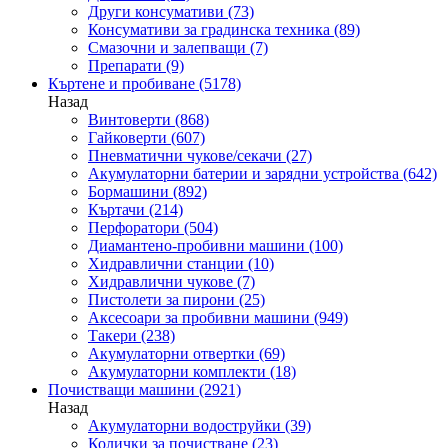
Други консумативи
(73)
Консумативи за градинска техника
(89)
Смазочни и залепващи
(7)
Препарати
(9)
Къртене и пробиване
(5178)
Назад
Винтоверти
(868)
Гайковерти
(607)
Пневматични чукове/секачи
(27)
Акумулаторни батерии и зарядни устройства
(642)
Бормашини
(892)
Къртачи
(214)
Перфоратори
(504)
Диамантено-пробивни машини
(100)
Хидравлични станции
(10)
Хидравлични чукове
(7)
Пистолети за пирони
(25)
Аксесоари за пробивни машини
(949)
Такери
(238)
Акумулаторни отвертки
(69)
Акумулаторни комплекти
(18)
Почистващи машини
(2921)
Назад
Акумулаторни водоструйки
(39)
Колички за почистване
(23)