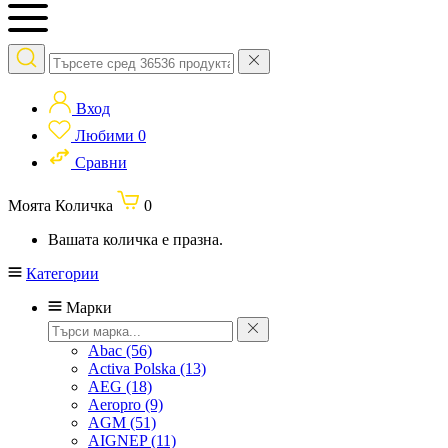
Вход
Любими
0
Сравни
Моята Количка
0
Вашата количка е празна.
Категории
Марки
Abac
(56)
Activa Polska
(13)
AEG
(18)
Aeropro
(9)
AGM
(51)
AIGNEP
(11)