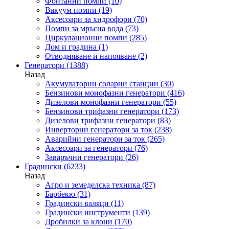
Фонтанни помпи
(10)
Вакуум помпи
(19)
Аксесоари за хидрофори
(70)
Помпи за мръсна вода
(73)
Циркулационни помпи
(285)
Дом и градина
(1)
Отводняване и напояване
(2)
Генератори
(1388)
Назад
Акумулаторни соларни станции
(30)
Бензинови монофазни генератори
(416)
Дизелови монофазни генератори
(55)
Бензинови трифазни генератори
(173)
Дизелови трифазни генератори
(83)
Инверторни генератори за ток
(238)
Аварийни генератори за ток
(265)
Аксесоари за генератори
(76)
Заваръчни генератори
(26)
Градински
(6233)
Назад
Агро и земеделска техника
(87)
Барбекю
(31)
Градински валяци
(11)
Градински инструменти
(139)
Дробилки за клони
(170)