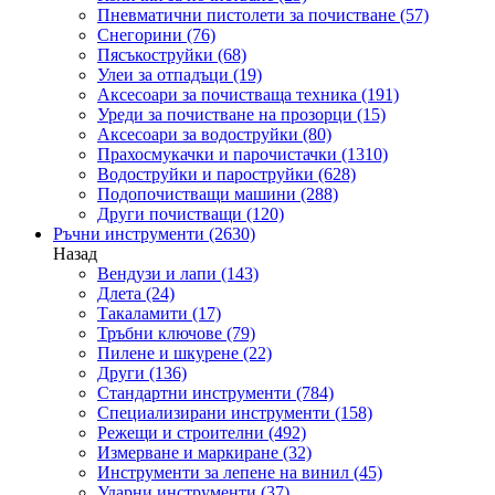
Пневматични пистолети за почистване
(57)
Снегорини
(76)
Пясъкоструйки
(68)
Улеи за отпадъци
(19)
Аксесоари за почистваща техника
(191)
Уреди за почистване на прозорци
(15)
Аксесоари за водоструйки
(80)
Прахосмукачки и парочистачки
(1310)
Водоструйки и пароструйки
(628)
Подопочистващи машини
(288)
Други почистващи
(120)
Ръчни инструменти
(2630)
Назад
Вендузи и лапи
(143)
Длета
(24)
Такаламити
(17)
Тръбни ключове
(79)
Пилене и шкурене
(22)
Други
(136)
Стандартни инструменти
(784)
Специализирани инструменти
(158)
Режещи и строителни
(492)
Измерване и маркиране
(32)
Инструменти за лепене на винил
(45)
Ударни инструменти
(37)