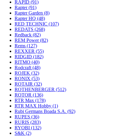
RAPID
(91)
Rapter
(91)
Rapter Garden
(8)
Rapter HQ
(48)
RED TECHNIC
(107)
REDATS
(268)
Redback
(82)
REM Power
(82)
Rems
(127)
REXXER
(55)
RIDGID
(182)
RITMO
(40)
Rodcraft
(48)
ROJEK
(32)
RONIX
(53)
ROTAIR
(32)
ROTHENBERGER
(512)
ROTOR
(136)
RTR Max
(178)
RTR MAX Hobby
(1)
Rubi Germans Boada S.A.
(92)
RUPES
(36)
RURIS
(283)
RYOBI
(132)
S&K
(2)