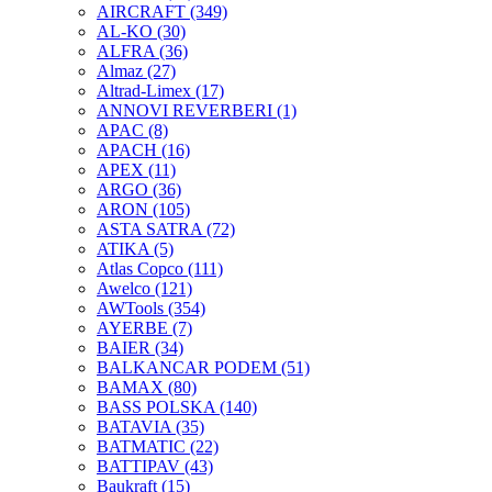
AIRCRAFT
(349)
AL-KO
(30)
ALFRA
(36)
Almaz
(27)
Altrad-Limex
(17)
ANNOVI REVERBERI
(1)
APAC
(8)
APACH
(16)
APEX
(11)
ARGO
(36)
ARON
(105)
ASTA SATRA
(72)
ATIKA
(5)
Atlas Copco
(111)
Awelco
(121)
AWTools
(354)
AYERBE
(7)
BAIER
(34)
BALKANCAR PODEM
(51)
BAMAX
(80)
BASS POLSKA
(140)
BATAVIA
(35)
BATMATIC
(22)
BATTIPAV
(43)
Baukraft
(15)