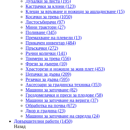
Духалки за листа
(195)
Кастрачки за клони
(123)
Клещи за връзване и ножици за ашладисване
(15)
Косачки за трева
(1050)
Листосъбирачи
(97)
Мини трактори
(27)
Поливане
(345)
Премахване на плевели
(13)
Прикачен инвентар
(484)
Пръскачки
(272)
Ръчни колички
(141)
Тримери за трева
(556)
Фрези за дънери
(10)
Храсторези и ножици за жив плет
(453)
Цепачки за дърва
(209)
Резачки за дърва
(595)
Аксесоари за градинска техника
(353)
Машини за заточване
(82)
Гроздомелачки и преси за плодове
(58)
Машини за заточване на вериги
(37)
Обработка на почва
(672)
Двор и градина
(23)
Машини за заточване на свредла
(24)
Довършителни работи
(1450)
Назад