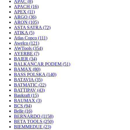
APAC
(8)
APACH
(16)
APEX
(11)
ARGO
(36)
ARON
(105)
ASTA SATRA
(72)
ATIKA
(5)
Atlas Copco
(111)
Awelco
(121)
AWTools
(354)
AYERBE
(7)
BAIER
(34)
BALKANCAR PODEM
(51)
BAMAX
(80)
BASS POLSKA
(140)
BATAVIA
(35)
BATMATIC
(22)
BATTIPAV
(43)
Baukraft
(15)
BAUMAX
(3)
BCS
(94)
Belle
(16)
BERNARDO
(1158)
BETA TOOLS
(250)
BIEMMEDUE
(23)