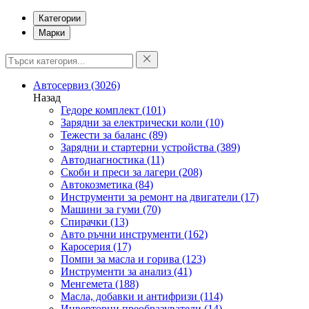
Категории
Марки
Автосервиз
(3026)
Назад
Гедоре комплект
(101)
Зарядни за електрически коли
(10)
Тежести за баланс
(89)
Зарядни и стартерни устройства
(389)
Автодиагностика
(11)
Скоби и преси за лагери
(208)
Автокозметика
(84)
Инструменти за ремонт на двигатели
(17)
Машини за гуми
(70)
Спирачки
(13)
Авто ръчни инструменти
(162)
Каросерия
(17)
Помпи за масла и горива
(123)
Инструменти за анализ
(41)
Менгемета
(188)
Масла, добавки и антифризи
(114)
Инверторни преобразуватели
(14)