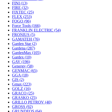
FINI
(13)
FIRE
(32)
FIXTEC
(25)
FLEX
(253)
FOGO
(96)
Force Tools
(166)
FRANKLIN ELECTRIC
(54)
FRONIUS
(5)
GAMATEH
(76)
Garden Star
(2)
Gardena
(287)
GardenMax
(105)
Gardex
(10)
GAV
(196)
Genergy
(58)
GENMAC
(65)
GGA
(18)
GIS
(2)
Gmax
(223)
GOLZ
(16)
GRACO
(25)
GRASKO
(25)
GRILLO PETROV
(40)
GROSS
(92)
GRUNDFOS
(64)