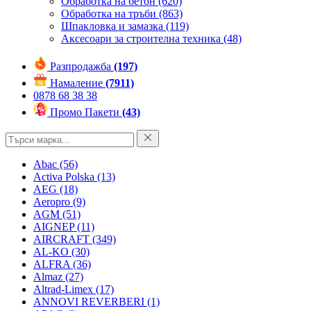
Обработка на бетон
(620)
Обработка на тръби
(863)
Шпакловка и замазка
(119)
Аксесоари за строителна техника
(48)
Разпродажба
(197)
Намаление
(7911)
0878 68 38 38
Промо Пакети
(43)
Abac
(56)
Activa Polska
(13)
AEG
(18)
Aeropro
(9)
AGM
(51)
AIGNEP
(11)
AIRCRAFT
(349)
AL-KO
(30)
ALFRA
(36)
Almaz
(27)
Altrad-Limex
(17)
ANNOVI REVERBERI
(1)