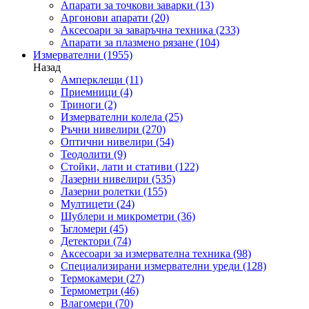
Апарати за точкови заварки
(13)
Аргонови апарати
(20)
Аксесоари за заваръчна техника
(233)
Апарати за плазмено рязане
(104)
Измервателни
(1955)
Назад
Амперклещи
(11)
Приемници
(4)
Триноги
(2)
Измервателни колела
(25)
Ръчни нивелири
(270)
Оптични нивелири
(54)
Теодолити
(9)
Стойки, лати и стативи
(122)
Лазерни нивелири
(535)
Лазерни ролетки
(155)
Мултицети
(24)
Шублери и микрометри
(36)
Ъгломери
(45)
Детектори
(74)
Аксесоари за измервателна техника
(98)
Специализирани измервателни уреди
(128)
Термокамери
(27)
Термометри
(46)
Влагомери
(70)