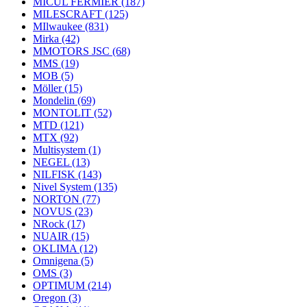
MICUL FERMIER
(187)
MILESCRAFT
(125)
MIlwaukee
(831)
Mirka
(42)
MMOTORS JSC
(68)
MMS
(19)
MOB
(5)
Möller
(15)
Mondelin
(69)
MONTOLIT
(52)
MTD
(121)
MTX
(92)
Multisystem
(1)
NEGEL
(13)
NILFISK
(143)
Nivel System
(135)
NORTON
(77)
NOVUS
(23)
NRock
(17)
NUAIR
(15)
OKLIMA
(12)
Omnigena
(5)
OMS
(3)
OPTIMUM
(214)
Oregon
(3)