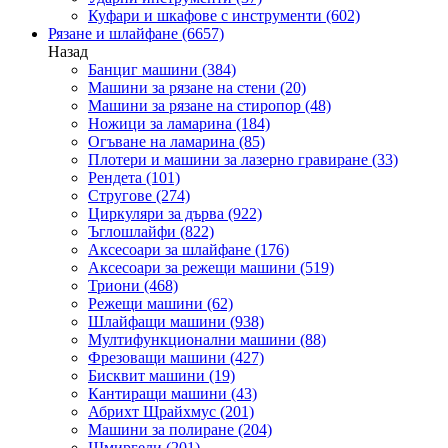
Куфари и шкафове с инструменти
(602)
Рязане и шлайфане
(6657)
Назад
Банциг машини
(384)
Машини за рязане на стени
(20)
Машини за рязане на стиропор
(48)
Ножици за ламарина
(184)
Огъване на ламарина
(85)
Плотери и машини за лазерно гравиране
(33)
Рендета
(101)
Стругове
(274)
Циркуляри за дърва
(922)
Ъглошлайфи
(822)
Аксесоари за шлайфане
(176)
Аксесоари за режещи машини
(519)
Триони
(468)
Режещи машини
(62)
Шлайфащи машини
(938)
Мултифункционални машини
(88)
Фрезоващи машини
(427)
Бисквит машини
(19)
Кантиращи машини
(43)
Абрихт Щрайхмус
(201)
Машини за полиране
(204)
Шмиргели
(201)