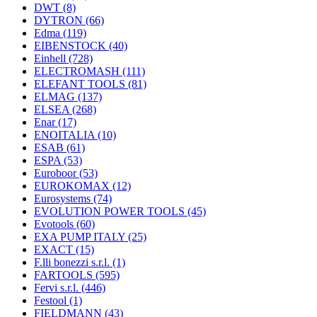
DWT
(8)
DYTRON
(66)
Edma
(119)
EIBENSTOCK
(40)
Einhell
(728)
ELECTROMASH
(111)
ELEFANT TOOLS
(81)
ELMAG
(137)
ELSEA
(268)
Enar
(17)
ENOITALIA
(10)
ESAB
(61)
ESPA
(53)
Euroboor
(53)
EUROKOMAX
(12)
Eurosystems
(74)
EVOLUTION POWER TOOLS
(45)
Evotools
(60)
EXA PUMP ITALY
(25)
EXACT
(15)
F.lli bonezzi s.r.l.
(1)
FARTOOLS
(595)
Fervi s.r.l.
(446)
Festool
(1)
FIELDMANN
(43)