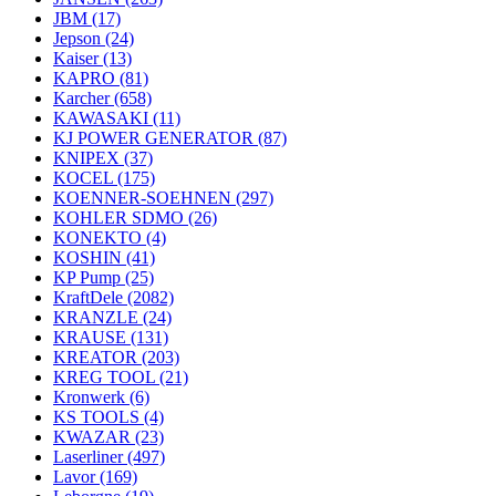
JBM
(17)
Jepson
(24)
Kaiser
(13)
KAPRO
(81)
Karcher
(658)
KAWASAKI
(11)
KJ POWER GENERATOR
(87)
KNIPEX
(37)
KOCEL
(175)
KOENNER-SOEHNEN
(297)
KOHLER SDMO
(26)
KONEKTO
(4)
KOSHIN
(41)
KP Pump
(25)
KraftDele
(2082)
KRANZLE
(24)
KRAUSE
(131)
KREATOR
(203)
KREG TOOL
(21)
Kronwerk
(6)
KS TOOLS
(4)
KWAZAR
(23)
Laserliner
(497)
Lavor
(169)