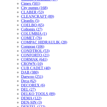
Cimex
(501)
City pumps
(168)
CLABER
(53)
CLEANCRAFT
(89)
Cleanfix
(5)
COELBO
(65)
Collomix
(27)
COLUMBIA
(1)
COMET
(76)
COMPAC HIDRAULIK
(28)
Comprag
(106)
CONDTROL
(53)
CONFORTO
(21)
CORMAK
(641)
CROWN
(10)
CUB CADET
(40)
DAB
(380)
Daewoo
(251)
Deca
(62)
DECOREX
(6)
DEL
(27)
DELKO TOOLS
(89)
DEMA
(122)
DEN-SIN
(3)
DENZEL
(122)