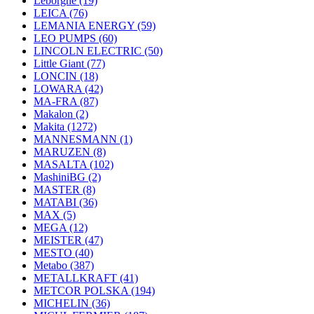
Leborgne
(19)
LEICA
(76)
LEMANIA ENERGY
(59)
LEO PUMPS
(60)
LINCOLN ELECTRIC
(50)
Little Giant
(77)
LONCIN
(18)
LOWARA
(42)
MA-FRA
(87)
Makalon
(2)
Makita
(1272)
MANNESMANN
(1)
MARUZEN
(8)
MASALTA
(102)
MashiniBG
(2)
MASTER
(8)
MATABI
(36)
MAX
(5)
MEGA
(12)
MEISTER
(47)
MESTO
(40)
Metabo
(387)
METALLKRAFT
(41)
METCOR POLSKA
(194)
MICHELIN
(36)