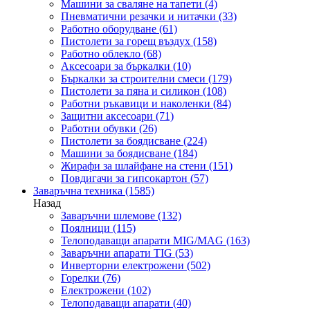
Машини за сваляне на тапети
(4)
Пневматични резачки и нитачки
(33)
Работно оборудване
(61)
Пистолети за горещ въздух
(158)
Работно облекло
(68)
Аксесоари за бъркалки
(10)
Бъркалки за строителни смеси
(179)
Пистолети за пяна и силикон
(108)
Работни ръкавици и наколенки
(84)
Защитни аксесоари
(71)
Работни обувки
(26)
Пистолети за боядисване
(224)
Машини за боядисване
(184)
Жирафи за шлайфане на стени
(151)
Повдигачи за гипсокартон
(57)
Заваръчна техника
(1585)
Назад
Заваръчни шлемове
(132)
Поялници
(115)
Телоподаващи апарати MIG/MAG
(163)
Заваръчни апарати TIG
(53)
Инверторни електрожени
(502)
Горелки
(76)
Електрожени
(102)
Телоподаващи апарати
(40)