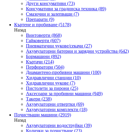
Други консумативи
(73)
Консумативи за градинска техника
(89)
Смазочни и залепващи
(7)
Препарати
(9)
Къртене и пробиване
(5178)
Назад
Винтоверти
(868)
Гайковерти
(607)
Пневматични чукове/секачи
(27)
Акумулаторни батерии и зарядни устройства
(642)
Бормашини
(892)
Къртачи
(214)
Перфоратори
(504)
Диамантено-пробивни машини
(100)
Хидравлични станции
(10)
Хидравлични чукове
(7)
Пистолети за пирони
(25)
Аксесоари за пробивни машини
(949)
Такери
(238)
Акумулаторни отвертки
(69)
Акумулаторни комплекти
(18)
Почистващи машини
(2919)
Назад
Акумулаторни водоструйки
(39)
Колички за почистване
(23)