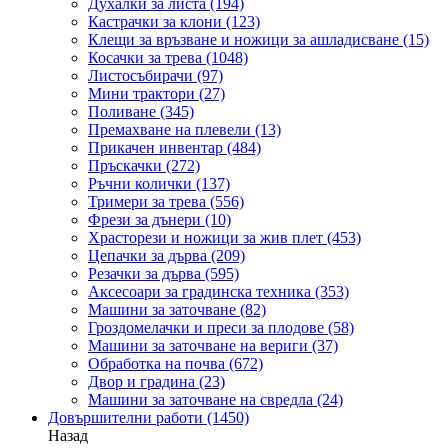
Духалки за листа
(194)
Кастрачки за клони
(123)
Клещи за връзване и ножици за ашладисване
(15)
Косачки за трева
(1048)
Листосъбирачи
(97)
Мини трактори
(27)
Поливане
(345)
Премахване на плевели
(13)
Прикачен инвентар
(484)
Пръскачки
(272)
Ръчни колички
(137)
Тримери за трева
(556)
Фрези за дънери
(10)
Храсторези и ножици за жив плет
(453)
Цепачки за дърва
(209)
Резачки за дърва
(595)
Аксесоари за градинска техника
(353)
Машини за заточване
(82)
Гроздомелачки и преси за плодове
(58)
Машини за заточване на вериги
(37)
Обработка на почва
(672)
Двор и градина
(23)
Машини за заточване на свредла
(24)
Довършителни работи
(1450)
Назад