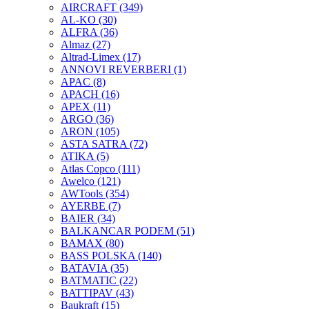
AIRCRAFT
(349)
AL-KO
(30)
ALFRA
(36)
Almaz
(27)
Altrad-Limex
(17)
ANNOVI REVERBERI
(1)
APAC
(8)
APACH
(16)
APEX
(11)
ARGO
(36)
ARON
(105)
ASTA SATRA
(72)
ATIKA
(5)
Atlas Copco
(111)
Awelco
(121)
AWTools
(354)
AYERBE
(7)
BAIER
(34)
BALKANCAR PODEM
(51)
BAMAX
(80)
BASS POLSKA
(140)
BATAVIA
(35)
BATMATIC
(22)
BATTIPAV
(43)
Baukraft
(15)