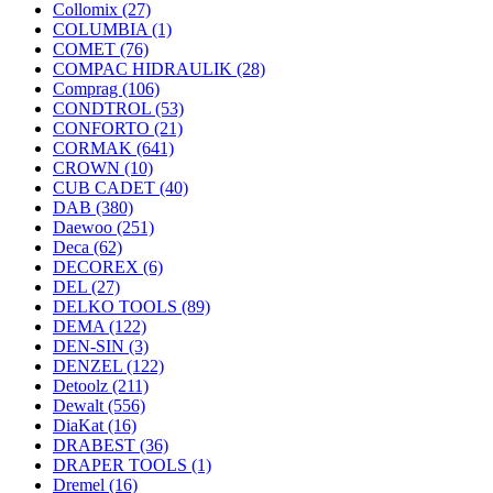
Collomix
(27)
COLUMBIA
(1)
COMET
(76)
COMPAC HIDRAULIK
(28)
Comprag
(106)
CONDTROL
(53)
CONFORTO
(21)
CORMAK
(641)
CROWN
(10)
CUB CADET
(40)
DAB
(380)
Daewoo
(251)
Deca
(62)
DECOREX
(6)
DEL
(27)
DELKO TOOLS
(89)
DEMA
(122)
DEN-SIN
(3)
DENZEL
(122)
Detoolz
(211)
Dewalt
(556)
DiaKat
(16)
DRABEST
(36)
DRAPER TOOLS
(1)
Dremel
(16)