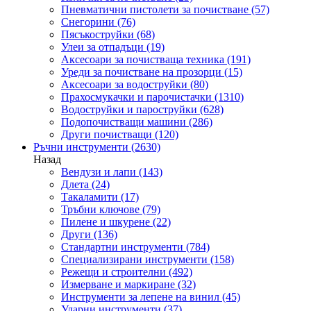
Пневматични пистолети за почистване
(57)
Снегорини
(76)
Пясъкоструйки
(68)
Улеи за отпадъци
(19)
Аксесоари за почистваща техника
(191)
Уреди за почистване на прозорци
(15)
Аксесоари за водоструйки
(80)
Прахосмукачки и парочистачки
(1310)
Водоструйки и пароструйки
(628)
Подопочистващи машини
(286)
Други почистващи
(120)
Ръчни инструменти
(2630)
Назад
Вендузи и лапи
(143)
Длета
(24)
Такаламити
(17)
Тръбни ключове
(79)
Пилене и шкурене
(22)
Други
(136)
Стандартни инструменти
(784)
Специализирани инструменти
(158)
Режещи и строителни
(492)
Измерване и маркиране
(32)
Инструменти за лепене на винил
(45)
Ударни инструменти
(37)