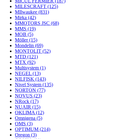
MICUL FERMIER
(187)
MILESCRAFT
(125)
MIlwaukee
(831)
Mirka
(42)
MMOTORS JSC
(68)
MMS
(19)
MOB
(5)
Möller
(15)
Mondelin
(69)
MONTOLIT
(52)
MTD
(121)
MTX
(92)
Multisystem
(1)
NEGEL
(13)
NILFISK
(143)
Nivel System
(135)
NORTON
(77)
NOVUS
(23)
NRock
(17)
NUAIR
(15)
OKLIMA
(12)
Omnigena
(5)
OMS
(3)
OPTIMUM
(214)
Oregon
(3)