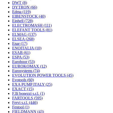
DWT
(8)
DYTRON
(66)
Edma
(119)
EIBENSTOCK
(40)
Einhell
(728)
ELECTROMASH
(111)
ELEFANT TOOLS
(81)
ELMAG
(137)
ELSEA
(268)
Enar
(17)
ENOITALIA
(10)
ESAB
(61)
ESPA
(53)
Euroboor
(53)
EUROKOMAX
(12)
Eurosystems
(74)
EVOLUTION POWER TOOLS
(45)
Evotools
(60)
EXA PUMP ITALY
(25)
EXACT
(15)
F.lli bonezzi s.r.l.
(1)
FARTOOLS
(595)
Fervi s.r.l.
(446)
Festool
(1)
FIELDMANN
(43)