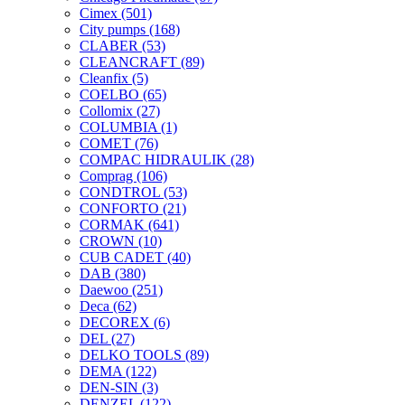
Cimex
(501)
City pumps
(168)
CLABER
(53)
CLEANCRAFT
(89)
Cleanfix
(5)
COELBO
(65)
Collomix
(27)
COLUMBIA
(1)
COMET
(76)
COMPAC HIDRAULIK
(28)
Comprag
(106)
CONDTROL
(53)
CONFORTO
(21)
CORMAK
(641)
CROWN
(10)
CUB CADET
(40)
DAB
(380)
Daewoo
(251)
Deca
(62)
DECOREX
(6)
DEL
(27)
DELKO TOOLS
(89)
DEMA
(122)
DEN-SIN
(3)
DENZEL
(122)