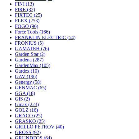
FINI
(13)
FIRE
(32)
FIXTEC
(25)
FLEX
(253)
FOGO
(96)
Force Tools
(166)
FRANKLIN ELECTRIC
(54)
FRONIUS
(5)
GAMATEH
(76)
Garden Star
(2)
Gardena
(287)
GardenMax
(105)
Gardex
(10)
GAV
(196)
Genergy
(58)
GENMAC
(65)
GGA
(18)
GIS
(2)
Gmax
(223)
GOLZ
(16)
GRACO
(25)
GRASKO
(25)
GRILLO PETROV
(40)
GROSS
(92)
GRUNDFOS
(64)