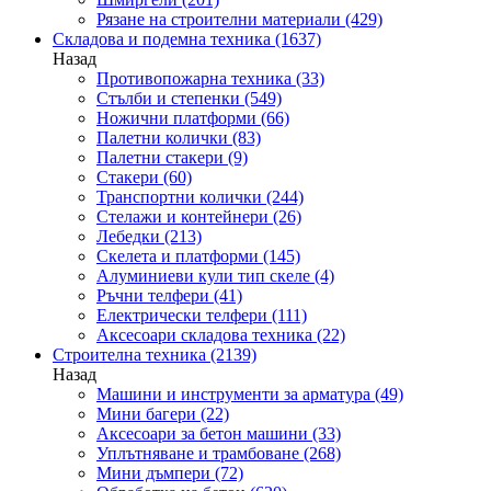
Рязане на строителни материали
(429)
Складова и подемна техника
(1637)
Назад
Противопожарна техника
(33)
Стълби и степенки
(549)
Ножични платформи
(66)
Палетни колички
(83)
Палетни стакери
(9)
Стакери
(60)
Транспортни колички
(244)
Стелажи и контейнери
(26)
Лебедки
(213)
Скелета и платформи
(145)
Алуминиеви кули тип скеле
(4)
Ръчни телфери
(41)
Електрически телфери
(111)
Аксесоари складова техника
(22)
Строителна техника
(2139)
Назад
Машини и инструменти за арматура
(49)
Мини багери
(22)
Аксесоари за бетон машини
(33)
Уплътняване и трамбоване
(268)
Мини дъмпери
(72)