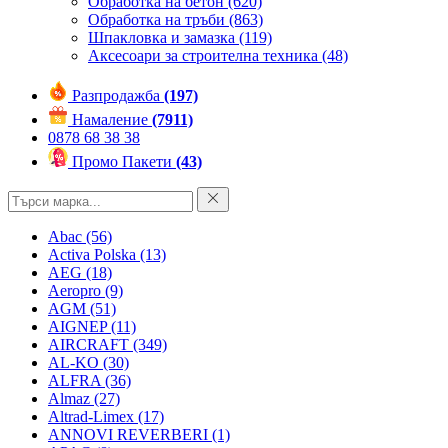
Обработка на бетон
(620)
Обработка на тръби
(863)
Шпакловка и замазка
(119)
Аксесоари за строителна техника
(48)
Разпродажба
(197)
Намаление
(7911)
0878 68 38 38
Промо Пакети
(43)
Abac
(56)
Activa Polska
(13)
AEG
(18)
Aeropro
(9)
AGM
(51)
AIGNEP
(11)
AIRCRAFT
(349)
AL-KO
(30)
ALFRA
(36)
Almaz
(27)
Altrad-Limex
(17)
ANNOVI REVERBERI
(1)