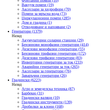
Фонтанни помпи
(10)
Вакуум помпи
(19)
Аксесоари за хидрофори
(70)
Помпи за мръсна вода
(73)
Циркулационни помпи
(285)
Дом и градина
(1)
Отводняване и напояване
(2)
Генератори
(1379)
Назад
Акумулаторни соларни станции
(29)
Бензинови монофазни генератори
(414)
Дизелови монофазни генератори
(55)
Бензинови трифазни генератори
(172)
Дизелови трифазни генератори
(83)
Инверторни генератори за ток
(233)
Аварийни генератори за ток
(265)
Аксесоари за генератори
(76)
Заваръчни генератори
(26)
Градински
(6223)
Назад
Агро и земеделска техника
(87)
Барбекю
(31)
Градински валяци
(10)
Градински инструменти
(139)
Дробилки за клони
(168)