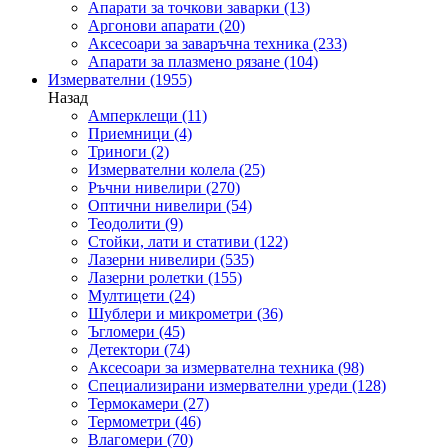
Апарати за точкови заварки
(13)
Аргонови апарати
(20)
Аксесоари за заваръчна техника
(233)
Апарати за плазмено рязане
(104)
Измервателни
(1955)
Назад
Амперклещи
(11)
Приемници
(4)
Триноги
(2)
Измервателни колела
(25)
Ръчни нивелири
(270)
Оптични нивелири
(54)
Теодолити
(9)
Стойки, лати и стативи
(122)
Лазерни нивелири
(535)
Лазерни ролетки
(155)
Мултицети
(24)
Шублери и микрометри
(36)
Ъгломери
(45)
Детектори
(74)
Аксесоари за измервателна техника
(98)
Специализирани измервателни уреди
(128)
Термокамери
(27)
Термометри
(46)
Влагомери
(70)