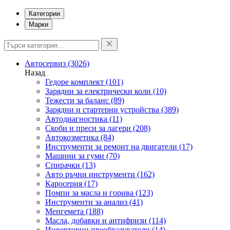
Категории
Марки
Автосервиз
(3026)
Назад
Гедоре комплект
(101)
Зарядни за електрически коли
(10)
Тежести за баланс
(89)
Зарядни и стартерни устройства
(389)
Автодиагностика
(11)
Скоби и преси за лагери
(208)
Автокозметика
(84)
Инструменти за ремонт на двигатели
(17)
Машини за гуми
(70)
Спирачки
(13)
Авто ръчни инструменти
(162)
Каросерия
(17)
Помпи за масла и горива
(123)
Инструменти за анализ
(41)
Менгемета
(188)
Масла, добавки и антифризи
(114)
Инверторни преобразуватели
(14)