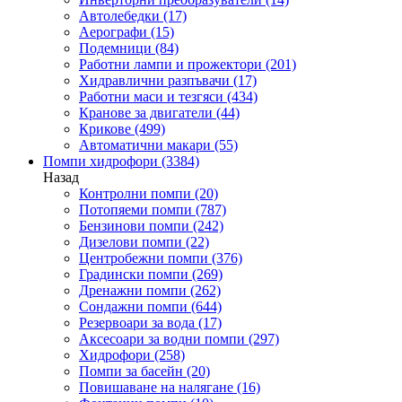
Автолебедки
(17)
Аерографи
(15)
Подемници
(84)
Работни лампи и прожектори
(201)
Хидравлични разпъвачи
(17)
Работни маси и тезгяси
(434)
Кранове за двигатели
(44)
Крикове
(499)
Автоматични макари
(55)
Помпи хидрофори
(3384)
Назад
Контролни помпи
(20)
Потопяеми помпи
(787)
Бензинови помпи
(242)
Дизелови помпи
(22)
Центробежни помпи
(376)
Градински помпи
(269)
Дренажни помпи
(262)
Сондажни помпи
(644)
Резервоари за вода
(17)
Аксесоари за водни помпи
(297)
Хидрофори
(258)
Помпи за басейн
(20)
Повишаване на налягане
(16)