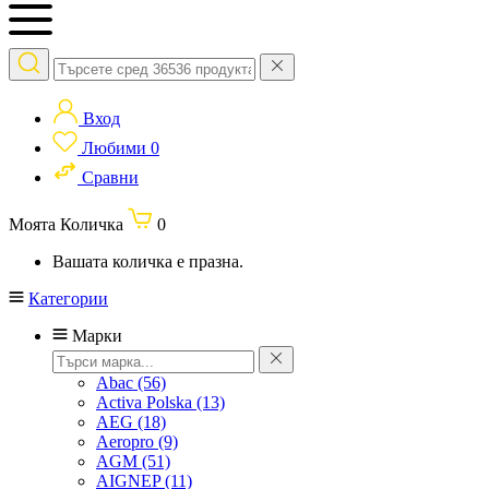
Вход
Любими
0
Сравни
Моята Количка
0
Вашата количка е празна.
Категории
Марки
Abac
(56)
Activa Polska
(13)
AEG
(18)
Aeropro
(9)
AGM
(51)
AIGNEP
(11)