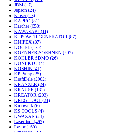
JBM
(17)
Jepson
(24)
Kaiser
(13)
KAPRO
(81)
Karcher
(658)
KAWASAKI
(11)
KJ POWER GENERATOR
(87)
KNIPEX
(37)
KOCEL
(175)
KOENNER-SOEHNEN
(297)
KOHLER SDMO
(26)
KONEKTO
(4)
KOSHIN
(41)
KP Pump
(25)
KraftDele
(2082)
KRANZLE
(24)
KRAUSE
(131)
KREATOR
(203)
KREG TOOL
(21)
Kronwerk
(6)
KS TOOLS
(4)
KWAZAR
(23)
Laserliner
(497)
Lavor
(169)