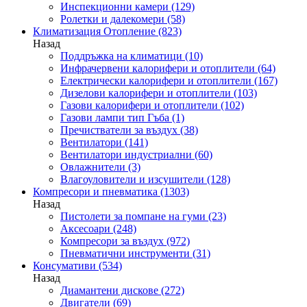
Инспекционни камери
(129)
Ролетки и далекомери
(58)
Климатизация Отопление
(823)
Назад
Поддръжка на климатици
(10)
Инфрачервени калорифери и отоплители
(64)
Електрически калорифери и отоплители
(167)
Дизелови калорифери и отоплители
(103)
Газови калорифери и отоплители
(102)
Газови лампи тип Гъба
(1)
Пречистватели за въздух
(38)
Вентилатори
(141)
Вентилатори индустриални
(60)
Овлажнители
(3)
Влагоуловители и изсушители
(128)
Компресори и пневматика
(1303)
Назад
Пистолети за помпане на гуми
(23)
Аксесоари
(248)
Компресори за въздух
(972)
Пневматични инструменти
(31)
Консумативи
(534)
Назад
Диамантени дискове
(272)
Двигатели
(69)