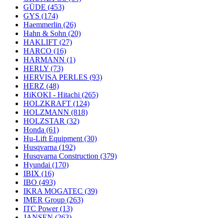
GÜDE
(453)
GYS
(174)
Haemmerlin
(26)
Hahn & Sohn
(20)
HAKLIFT
(27)
HARCO
(16)
HARMANN
(1)
HERLY
(73)
HERVISA PERLES
(93)
HERZ
(48)
HiKOKI - Hitachi
(265)
HOLZKRAFT
(124)
HOLZMANN
(818)
HOLZSTAR
(32)
Honda
(61)
Hu-Lift Equipment
(30)
Husqvarna
(192)
Husqvarna Construction
(379)
Hyundai
(170)
IBIX
(16)
IBO
(493)
IKRA MOGATEC
(39)
IMER Group
(263)
ITC Power
(13)
JANSEN
(263)