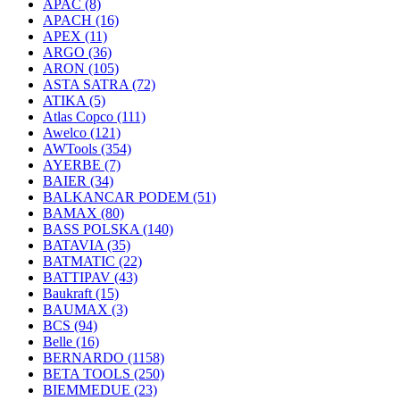
APAC
(8)
APACH
(16)
APEX
(11)
ARGO
(36)
ARON
(105)
ASTA SATRA
(72)
ATIKA
(5)
Atlas Copco
(111)
Awelco
(121)
AWTools
(354)
AYERBE
(7)
BAIER
(34)
BALKANCAR PODEM
(51)
BAMAX
(80)
BASS POLSKA
(140)
BATAVIA
(35)
BATMATIC
(22)
BATTIPAV
(43)
Baukraft
(15)
BAUMAX
(3)
BCS
(94)
Belle
(16)
BERNARDO
(1158)
BETA TOOLS
(250)
BIEMMEDUE
(23)