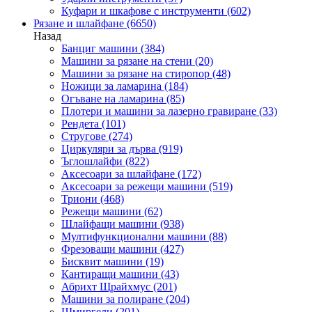
Куфари и шкафове с инструменти
(602)
Рязане и шлайфане
(6650)
Назад
Банциг машини
(384)
Машини за рязане на стени
(20)
Машини за рязане на стиропор
(48)
Ножици за ламарина
(184)
Огъване на ламарина
(85)
Плотери и машини за лазерно гравиране
(33)
Рендета
(101)
Стругове
(274)
Циркуляри за дърва
(919)
Ъглошлайфи
(822)
Аксесоари за шлайфане
(172)
Аксесоари за режещи машини
(519)
Триони
(468)
Режещи машини
(62)
Шлайфащи машини
(938)
Мултифункционални машини
(88)
Фрезоващи машини
(427)
Бисквит машини
(19)
Кантиращи машини
(43)
Абрихт Щрайхмус
(201)
Машини за полиране
(204)
Шмиргели
(201)