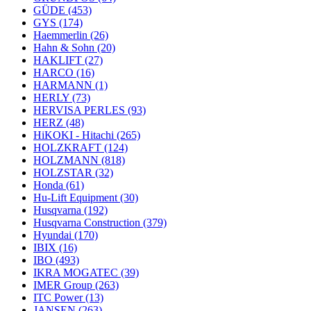
GÜDE
(453)
GYS
(174)
Haemmerlin
(26)
Hahn & Sohn
(20)
HAKLIFT
(27)
HARCO
(16)
HARMANN
(1)
HERLY
(73)
HERVISA PERLES
(93)
HERZ
(48)
HiKOKI - Hitachi
(265)
HOLZKRAFT
(124)
HOLZMANN
(818)
HOLZSTAR
(32)
Honda
(61)
Hu-Lift Equipment
(30)
Husqvarna
(192)
Husqvarna Construction
(379)
Hyundai
(170)
IBIX
(16)
IBO
(493)
IKRA MOGATEC
(39)
IMER Group
(263)
ITC Power
(13)
JANSEN
(263)