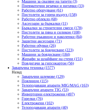
Машини за сваляне на тапети
(3)
Пневматични резачки и нитачки
(33)
Работно оборудване
(61)
Пистолети за горещ въздух
(158)
Работно облекло
(68)
Аксесоари за бъркалки
(11)
Бъркалки за строителни смеси
(178)
Пистолети за пяна и силикон
(108)
Работни ръкавици и наколенки
(84)
Защитни аксесоари
(71)
Работни обувки
(26)
Пистолети за боядисване
(223)
Машини за боядисване
(184)
Жирафи за шлайфане на стени
(151)
Повдигачи за гипсокартон
(56)
Заваръчна техника
(1577)
Назад
Заваръчни шлемове
(129)
Поялници
(115)
Телоподаващи апарати MIG/MAG
(163)
Заваръчни апарати TIG
(53)
Инверторни електрожени
(497)
Горелки
(76)
Електрожени
(102)
Телоподаващи апарати
(40)