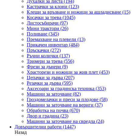
Духалки за листа
(194)
Кастрачки за клони
(123)
Клещи за връзване и ножици за ашладисване
(15)
Косачки за трева
(1045)
Листосъбирачи
(97)
Мини трактори
(26)
Поливане
(345)
Премахване на плевели
(13)
Прикачен инвентар
(484)
Пръскачки
(272)
Ръчни колички
(137)
Тримери за трева
(556)
Фрези за дънери
(9)
Храсторези и ножици за жив плет
(453)
Цепачки за дърва
(207)
Резачки за дърва
(595)
Аксесоари за градинска техника
(353)
Машини за заточване
(82)
Гроздомелачки и преси за плодове
(58)
Машини за заточване на вериги
(37)
Обработка на почва
(670)
Двор и градина
(23)
Машини за заточване на свредла
(24)
Довършителни работи
(1447)
Назад