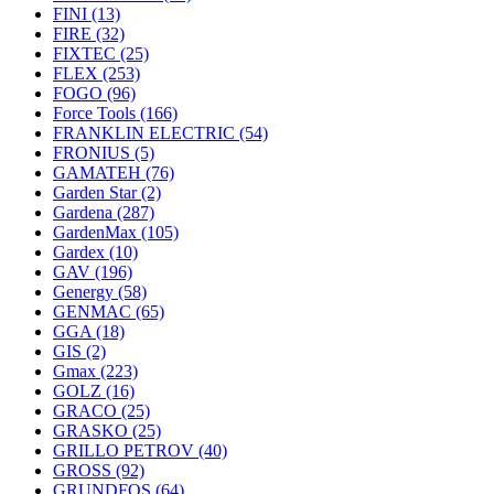
FINI
(13)
FIRE
(32)
FIXTEC
(25)
FLEX
(253)
FOGO
(96)
Force Tools
(166)
FRANKLIN ELECTRIC
(54)
FRONIUS
(5)
GAMATEH
(76)
Garden Star
(2)
Gardena
(287)
GardenMax
(105)
Gardex
(10)
GAV
(196)
Genergy
(58)
GENMAC
(65)
GGA
(18)
GIS
(2)
Gmax
(223)
GOLZ
(16)
GRACO
(25)
GRASKO
(25)
GRILLO PETROV
(40)
GROSS
(92)
GRUNDFOS
(64)