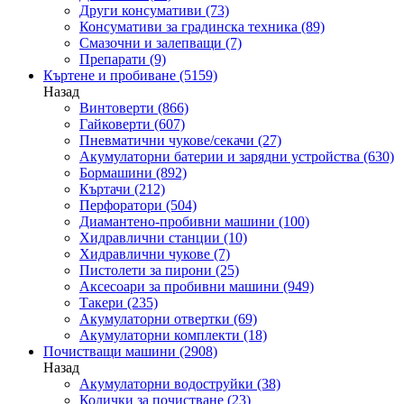
Други консумативи
(73)
Консумативи за градинска техника
(89)
Смазочни и залепващи
(7)
Препарати
(9)
Къртене и пробиване
(5159)
Назад
Винтоверти
(866)
Гайковерти
(607)
Пневматични чукове/секачи
(27)
Акумулаторни батерии и зарядни устройства
(630)
Бормашини
(892)
Къртачи
(212)
Перфоратори
(504)
Диамантено-пробивни машини
(100)
Хидравлични станции
(10)
Хидравлични чукове
(7)
Пистолети за пирони
(25)
Аксесоари за пробивни машини
(949)
Такери
(235)
Акумулаторни отвертки
(69)
Акумулаторни комплекти
(18)
Почистващи машини
(2908)
Назад
Акумулаторни водоструйки
(38)
Колички за почистване
(23)