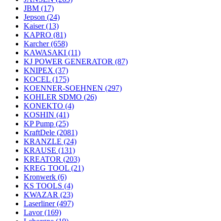
JBM
(17)
Jepson
(24)
Kaiser
(13)
KAPRO
(81)
Karcher
(658)
KAWASAKI
(11)
KJ POWER GENERATOR
(87)
KNIPEX
(37)
KOCEL
(175)
KOENNER-SOEHNEN
(297)
KOHLER SDMO
(26)
KONEKTO
(4)
KOSHIN
(41)
KP Pump
(25)
KraftDele
(2081)
KRANZLE
(24)
KRAUSE
(131)
KREATOR
(203)
KREG TOOL
(21)
Kronwerk
(6)
KS TOOLS
(4)
KWAZAR
(23)
Laserliner
(497)
Lavor
(169)