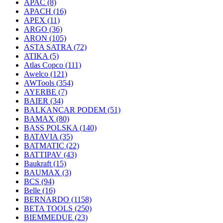
APAC
(8)
APACH
(16)
APEX
(11)
ARGO
(36)
ARON
(105)
ASTA SATRA
(72)
ATIKA
(5)
Atlas Copco
(111)
Awelco
(121)
AWTools
(354)
AYERBE
(7)
BAIER
(34)
BALKANCAR PODEM
(51)
BAMAX
(80)
BASS POLSKA
(140)
BATAVIA
(35)
BATMATIC
(22)
BATTIPAV
(43)
Baukraft
(15)
BAUMAX
(3)
BCS
(94)
Belle
(16)
BERNARDO
(1158)
BETA TOOLS
(250)
BIEMMEDUE
(23)