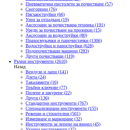
Пневматични пистолети за почистване
(57)
Снегорини
(76)
Пясъкоструйки
(66)
Улеи за отпадъци
(19)
Аксесоари за почистваща техника
(191)
Уреди за почистване на прозорци
(15)
Аксесоари за водоструйки
(80)
Прахосмукачки и парочистачки
(1306)
Водоструйки и пароструйки
(628)
Подопочистващи машини
(283)
Други почистващи
(119)
Ръчни инструменти
(2610)
Назад
Вендузи и лапи
(141)
Длета
(24)
Такаламити
(16)
Тръбни ключове
(77)
Пилене и шкурене
(22)
Други
(136)
Стандартни инструменти
(767)
Специализирани инструменти
(155)
Режещи и строителни
(501)
Измерване и маркиране
(32)
Инструменти за лепене на винил
(45)
Ударни инструменти
(37)