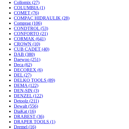
Collomix
(27)
COLUMBIA
(1)
COMET
(76)
COMPAC HIDRAULIK
(28)
Comprag
(106)
CONDTROL
(53)
CONFORTO
(21)
CORMAK
(641)
CROWN
(10)
CUB CADET
(40)
DAB
(380)
Daewoo
(251)
Deca
(62)
DECOREX
(6)
DEL
(27)
DELKO TOOLS
(89)
DEMA
(122)
DEN-SIN
(3)
DENZEL
(122)
Detoolz
(211)
Dewalt
(556)
DiaKat
(16)
DRABEST
(36)
DRAPER TOOLS
(1)
Dremel
(16)