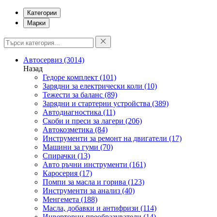
Категории
Марки
Автосервиз
(3014)
Назад
Гедоре комплект
(101)
Зарядни за електрически коли
(10)
Тежести за баланс
(89)
Зарядни и стартерни устройства
(389)
Автодиагностика
(11)
Скоби и преси за лагери
(206)
Автокозметика
(84)
Инструменти за ремонт на двигатели
(17)
Машини за гуми
(70)
Спирачки
(13)
Авто ръчни инструменти
(161)
Каросерия
(17)
Помпи за масла и горива
(123)
Инструменти за анализ
(40)
Менгемета
(188)
Масла, добавки и антифризи
(114)
Инверторни преобразуватели
(14)