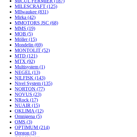
MICUL FERMIER
(187)
MILESCRAFT
(125)
MIlwaukee
(831)
Mirka
(42)
MMOTORS JSC
(68)
MMS
(19)
MOB
(5)
Möller
(15)
Mondelin
(69)
MONTOLIT
(52)
MTD
(121)
MTX
(92)
Multisystem
(1)
NEGEL
(13)
NILFISK
(143)
Nivel System
(135)
NORTON
(77)
NOVUS
(23)
NRock
(17)
NUAIR
(15)
OKLIMA
(12)
Omnigena
(5)
OMS
(3)
OPTIMUM
(214)
Oregon
(3)