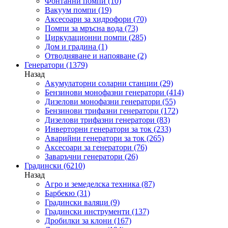
Фонтанни помпи
(10)
Вакуум помпи
(19)
Аксесоари за хидрофори
(70)
Помпи за мръсна вода
(73)
Циркулационни помпи
(285)
Дом и градина
(1)
Отводняване и напояване
(2)
Генератори
(1379)
Назад
Акумулаторни соларни станции
(29)
Бензинови монофазни генератори
(414)
Дизелови монофазни генератори
(55)
Бензинови трифазни генератори
(172)
Дизелови трифазни генератори
(83)
Инверторни генератори за ток
(233)
Аварийни генератори за ток
(265)
Аксесоари за генератори
(76)
Заваръчни генератори
(26)
Градински
(6210)
Назад
Агро и земеделска техника
(87)
Барбекю
(31)
Градински валяци
(9)
Градински инструменти
(137)
Дробилки за клони
(167)