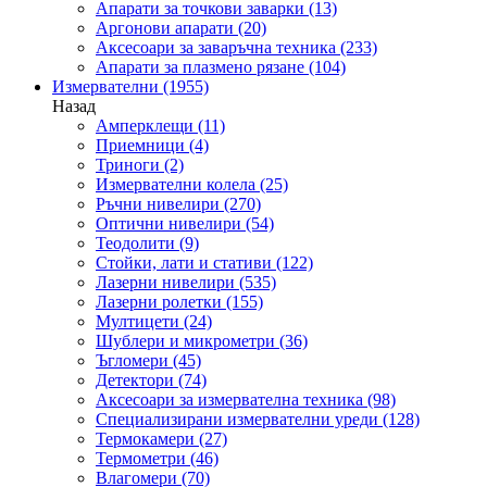
Апарати за точкови заварки
(13)
Аргонови апарати
(20)
Аксесоари за заваръчна техника
(233)
Апарати за плазмено рязане
(104)
Измервателни
(1955)
Назад
Амперклещи
(11)
Приемници
(4)
Триноги
(2)
Измервателни колела
(25)
Ръчни нивелири
(270)
Оптични нивелири
(54)
Теодолити
(9)
Стойки, лати и стативи
(122)
Лазерни нивелири
(535)
Лазерни ролетки
(155)
Мултицети
(24)
Шублери и микрометри
(36)
Ъгломери
(45)
Детектори
(74)
Аксесоари за измервателна техника
(98)
Специализирани измервателни уреди
(128)
Термокамери
(27)
Термометри
(46)
Влагомери
(70)