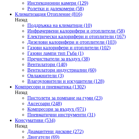
Инспекционни камери
(129)
Ролетки и далекомери
(58)
Климатизация Отопление
(816)
Назад
Поддръжка на климатици
(10)
Инфрачервени калорифери и отоплители
(58)
Електрически калорифери и отоплители
(167)
Дизелови калорифери и отоплители
(103)
Газови калорифери и отоплители
(102)
Газови лампи тип Гъба
(1)
Пречистватели за въздух
(38)
Вентилатори
(140)
Вентилатори индустриални
(60)
Овлажнители
(3)
Влагоуловители и изсушители
(128)
Компресори и пневматика
(1302)
Назад
Пистолети за помпане на гуми
(23)
Аксесоари
(248)
Компресори за въздух
(971)
Пневматични инструменти
(31)
Консумативи
(534)
Назад
Диамантени дискове
(272)
Двигатели
(69)