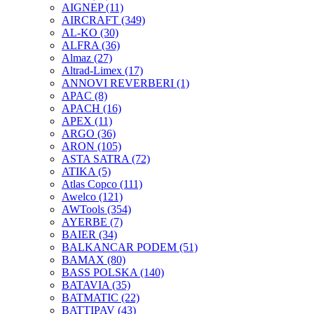
AIGNEP
(11)
AIRCRAFT
(349)
AL-KO
(30)
ALFRA
(36)
Almaz
(27)
Altrad-Limex
(17)
ANNOVI REVERBERI
(1)
APAC
(8)
APACH
(16)
APEX
(11)
ARGO
(36)
ARON
(105)
ASTA SATRA
(72)
ATIKA
(5)
Atlas Copco
(111)
Awelco
(121)
AWTools
(354)
AYERBE
(7)
BAIER
(34)
BALKANCAR PODEM
(51)
BAMAX
(80)
BASS POLSKA
(140)
BATAVIA
(35)
BATMATIC
(22)
BATTIPAV
(43)