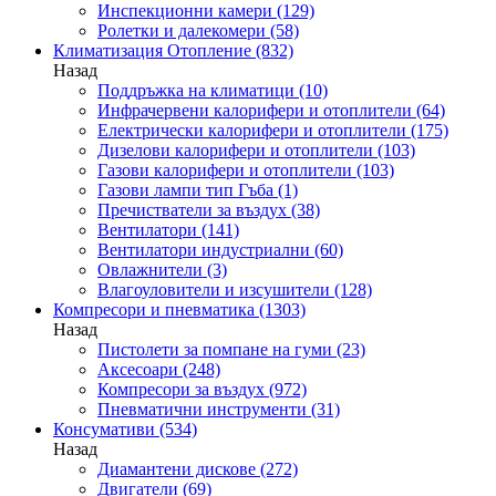
Инспекционни камери
(129)
Ролетки и далекомери
(58)
Климатизация Отопление
(832)
Назад
Поддръжка на климатици
(10)
Инфрачервени калорифери и отоплители
(64)
Електрически калорифери и отоплители
(175)
Дизелови калорифери и отоплители
(103)
Газови калорифери и отоплители
(103)
Газови лампи тип Гъба
(1)
Пречистватели за въздух
(38)
Вентилатори
(141)
Вентилатори индустриални
(60)
Овлажнители
(3)
Влагоуловители и изсушители
(128)
Компресори и пневматика
(1303)
Назад
Пистолети за помпане на гуми
(23)
Аксесоари
(248)
Компресори за въздух
(972)
Пневматични инструменти
(31)
Консумативи
(534)
Назад
Диамантени дискове
(272)
Двигатели
(69)