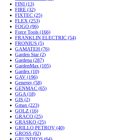
FINI
(13)
FIRE
(32)
FIXTEC
(25)
FLEX
(253)
FOGO
(96)
Force Tools
(166)
FRANKLIN ELECTRIC
(54)
FRONIUS
(5)
GAMATEH
(76)
Garden Star
(2)
Gardena
(287)
GardenMax
(105)
Gardex
(10)
GAV
(196)
Genergy
(58)
GENMAC
(65)
GGA
(18)
GIS
(2)
Gmax
(223)
GOLZ
(16)
GRACO
(25)
GRASKO
(25)
GRILLO PETROV
(40)
GROSS
(92)
GRUNDFOS
(64)