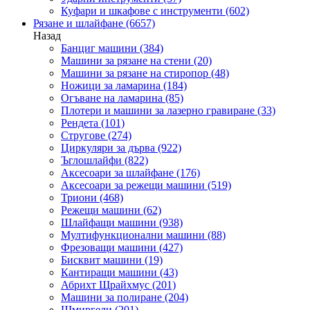
Куфари и шкафове с инструменти
(602)
Рязане и шлайфане
(6657)
Назад
Банциг машини
(384)
Машини за рязане на стени
(20)
Машини за рязане на стиропор
(48)
Ножици за ламарина
(184)
Огъване на ламарина
(85)
Плотери и машини за лазерно гравиране
(33)
Рендета
(101)
Стругове
(274)
Циркуляри за дърва
(922)
Ъглошлайфи
(822)
Аксесоари за шлайфане
(176)
Аксесоари за режещи машини
(519)
Триони
(468)
Режещи машини
(62)
Шлайфащи машини
(938)
Мултифункционални машини
(88)
Фрезоващи машини
(427)
Бисквит машини
(19)
Кантиращи машини
(43)
Абрихт Щрайхмус
(201)
Машини за полиране
(204)
Шмиргели
(201)