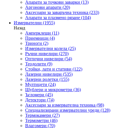
Апарати за точкови заварки
(13)
Аргонови апарати
(20)
Аксесоари за заваръчна техника
(233)
Апарати за плазмено рязане
(104)
Измервателни
(1955)
Назад
Амперклещи
(11)
Приемници
(4)
Триноги
(2)
Измервателни колела
(25)
Ръчни нивелири
(270)
Оптични нивелири
(54)
Теодолити
(9)
Стойки, лати и стативи
(122)
Лазерни нивелири
(535)
Лазерни ролетки
(155)
Мултицети
(24)
Шублери и микрометри
(36)
Ъгломери
(45)
Детектори
(74)
Аксесоари за измервателна техника
(98)
Специализирани измервателни уреди
(128)
Термокамери
(27)
Термометри
(46)
Влагомери
(70)