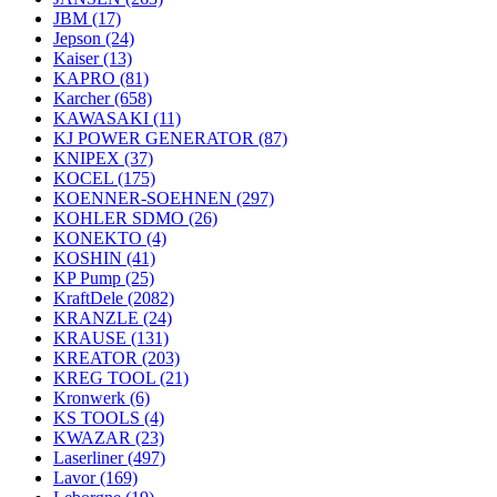
JBM
(17)
Jepson
(24)
Kaiser
(13)
KAPRO
(81)
Karcher
(658)
KAWASAKI
(11)
KJ POWER GENERATOR
(87)
KNIPEX
(37)
KOCEL
(175)
KOENNER-SOEHNEN
(297)
KOHLER SDMO
(26)
KONEKTO
(4)
KOSHIN
(41)
KP Pump
(25)
KraftDele
(2082)
KRANZLE
(24)
KRAUSE
(131)
KREATOR
(203)
KREG TOOL
(21)
Kronwerk
(6)
KS TOOLS
(4)
KWAZAR
(23)
Laserliner
(497)
Lavor
(169)