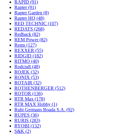
RAPID
(91)
Rapter
(91)
Rapter Garden
(8)
Rapter HQ
(48)
RED TECHNIC
(107)
REDATS
(268)
Redback
(82)
REM Power
(82)
Rems
(127)
REXXER
(55)
RIDGID
(182)
RITMO
(40)
Rodcraft
(48)
ROJEK
(32)
RONIX
(53)
ROTAIR
(32)
ROTHENBERGER
(512)
ROTOR
(136)
RTR Max
(178)
RTR MAX Hobby
(1)
Rubi Germans Boada S.A.
(92)
RUPES
(36)
RURIS
(283)
RYOBI
(132)
S&K
(2)