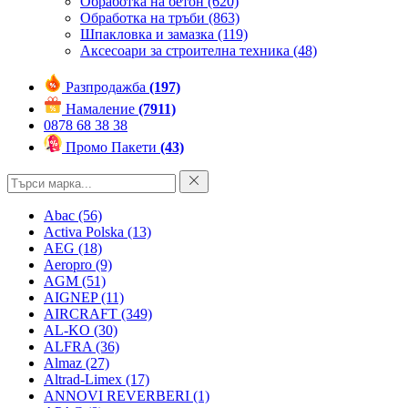
Обработка на бетон
(620)
Обработка на тръби
(863)
Шпакловка и замазка
(119)
Аксесоари за строителна техника
(48)
Разпродажба
(197)
Намаление
(7911)
0878 68 38 38
Промо Пакети
(43)
Abac
(56)
Activa Polska
(13)
AEG
(18)
Aeropro
(9)
AGM
(51)
AIGNEP
(11)
AIRCRAFT
(349)
AL-KO
(30)
ALFRA
(36)
Almaz
(27)
Altrad-Limex
(17)
ANNOVI REVERBERI
(1)