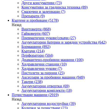
Други консумативи
(73)
Консумативи за градинска техника
(89)
Смазочни и залепващи
(7)
Препарати
(9)
Къртене и пробиване
(5178)
Назад
Винтоверти
(868)
Гайковерти
(607)
Пневматични чукове/секачи
(27)
Акумулаторни батерии и зарядни устройства
(642)
Бормашини
(892)
Къртачи
(214)
Перфоратори
(504)
Диамантено-пробивни машини
(100)
Хидравлични станции
(10)
Хидравлични чукове
(7)
Пистолети за пирони
(25)
Аксесоари за пробивни машини
(949)
Такери
(238)
Акумулаторни отвертки
(69)
Акумулаторни комплекти
(18)
Почистващи машини
(2919)
Назад
Акумулаторни водоструйки
(39)
Колички за почистване
(23)