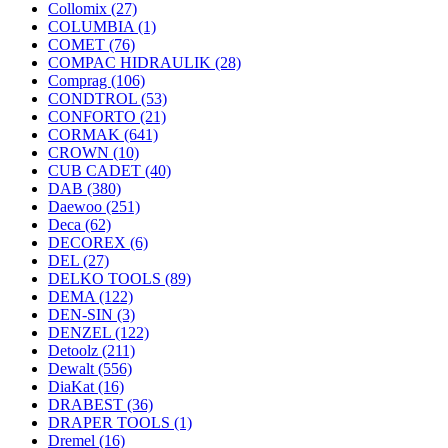
Collomix
(27)
COLUMBIA
(1)
COMET
(76)
COMPAC HIDRAULIK
(28)
Comprag
(106)
CONDTROL
(53)
CONFORTO
(21)
CORMAK
(641)
CROWN
(10)
CUB CADET
(40)
DAB
(380)
Daewoo
(251)
Deca
(62)
DECOREX
(6)
DEL
(27)
DELKO TOOLS
(89)
DEMA
(122)
DEN-SIN
(3)
DENZEL
(122)
Detoolz
(211)
Dewalt
(556)
DiaKat
(16)
DRABEST
(36)
DRAPER TOOLS
(1)
Dremel
(16)