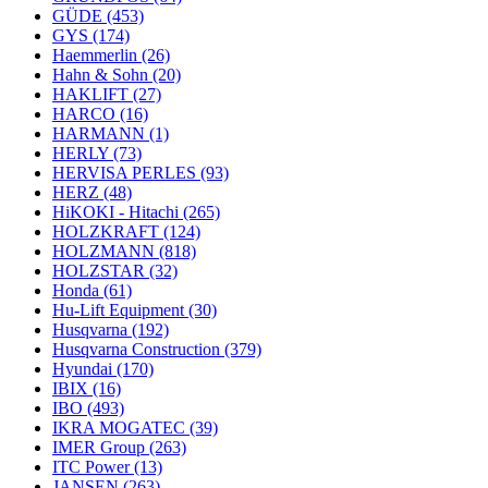
GÜDE
(453)
GYS
(174)
Haemmerlin
(26)
Hahn & Sohn
(20)
HAKLIFT
(27)
HARCO
(16)
HARMANN
(1)
HERLY
(73)
HERVISA PERLES
(93)
HERZ
(48)
HiKOKI - Hitachi
(265)
HOLZKRAFT
(124)
HOLZMANN
(818)
HOLZSTAR
(32)
Honda
(61)
Hu-Lift Equipment
(30)
Husqvarna
(192)
Husqvarna Construction
(379)
Hyundai
(170)
IBIX
(16)
IBO
(493)
IKRA MOGATEC
(39)
IMER Group
(263)
ITC Power
(13)
JANSEN
(263)