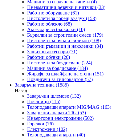
Машини за сваляне на тапети
(4)
Пневматични резачки и нитачки
(33)
Работно оборудване
(61)
Пистолети за горещ въздух
(158)
Работно облекло
(68)
Аксесоари за бъркалки
(10)
Бъркалки за строителни смеси
(179)
Пистолети за пяна и силикон
(108)
Работни ръкавици и наколенки
(84)
Защитни аксесоари
(71)
Работни обувки
(26)
Пистолети за боядисване
(224)
Машини за боядисване
(184)
Жирафи за шлайфане на стени
(151)
Повдигачи за гипсокартон
(57)
Заваръчна техника
(1585)
Назад
Заваръчни шлемове
(132)
Поялници
(115)
Телоподаващи апарати MIG/MAG
(163)
Заваръчни апарати TIG
(53)
Инверторни електрожени
(502)
Горелки
(76)
Електрожени
(102)
Телоподаващи апарати
(40)