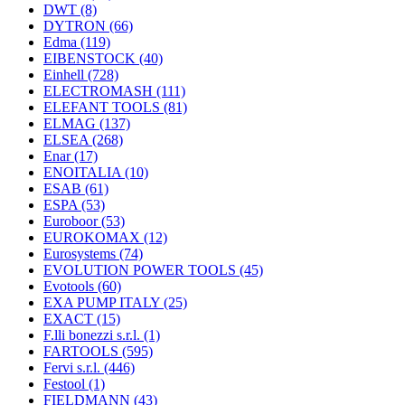
DWT
(8)
DYTRON
(66)
Edma
(119)
EIBENSTOCK
(40)
Einhell
(728)
ELECTROMASH
(111)
ELEFANT TOOLS
(81)
ELMAG
(137)
ELSEA
(268)
Enar
(17)
ENOITALIA
(10)
ESAB
(61)
ESPA
(53)
Euroboor
(53)
EUROKOMAX
(12)
Eurosystems
(74)
EVOLUTION POWER TOOLS
(45)
Evotools
(60)
EXA PUMP ITALY
(25)
EXACT
(15)
F.lli bonezzi s.r.l.
(1)
FARTOOLS
(595)
Fervi s.r.l.
(446)
Festool
(1)
FIELDMANN
(43)