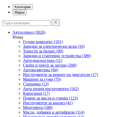
Категории
Марки
Автосервиз
(3026)
Назад
Гедоре комплект
(101)
Зарядни за електрически коли
(10)
Тежести за баланс
(89)
Зарядни и стартерни устройства
(389)
Автодиагностика
(11)
Скоби и преси за лагери
(208)
Автокозметика
(84)
Инструменти за ремонт на двигатели
(17)
Машини за гуми
(70)
Спирачки
(13)
Авто ръчни инструменти
(162)
Каросерия
(17)
Помпи за масла и горива
(123)
Инструменти за анализ
(41)
Менгемета
(188)
Масла, добавки и антифризи
(114)
Инверторни преобразуватели
(14)