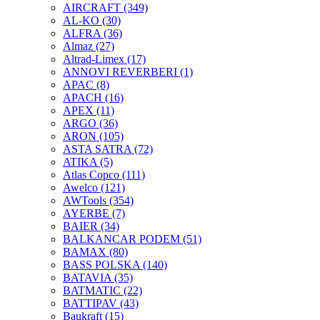
AIRCRAFT
(349)
AL-KO
(30)
ALFRA
(36)
Almaz
(27)
Altrad-Limex
(17)
ANNOVI REVERBERI
(1)
APAC
(8)
APACH
(16)
APEX
(11)
ARGO
(36)
ARON
(105)
ASTA SATRA
(72)
ATIKA
(5)
Atlas Copco
(111)
Awelco
(121)
AWTools
(354)
AYERBE
(7)
BAIER
(34)
BALKANCAR PODEM
(51)
BAMAX
(80)
BASS POLSKA
(140)
BATAVIA
(35)
BATMATIC
(22)
BATTIPAV
(43)
Baukraft
(15)