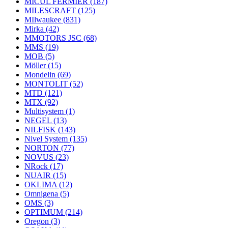
MICUL FERMIER
(187)
MILESCRAFT
(125)
MIlwaukee
(831)
Mirka
(42)
MMOTORS JSC
(68)
MMS
(19)
MOB
(5)
Möller
(15)
Mondelin
(69)
MONTOLIT
(52)
MTD
(121)
MTX
(92)
Multisystem
(1)
NEGEL
(13)
NILFISK
(143)
Nivel System
(135)
NORTON
(77)
NOVUS
(23)
NRock
(17)
NUAIR
(15)
OKLIMA
(12)
Omnigena
(5)
OMS
(3)
OPTIMUM
(214)
Oregon
(3)