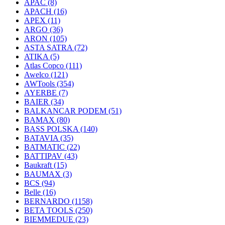
APAC
(8)
APACH
(16)
APEX
(11)
ARGO
(36)
ARON
(105)
ASTA SATRA
(72)
ATIKA
(5)
Atlas Copco
(111)
Awelco
(121)
AWTools
(354)
AYERBE
(7)
BAIER
(34)
BALKANCAR PODEM
(51)
BAMAX
(80)
BASS POLSKA
(140)
BATAVIA
(35)
BATMATIC
(22)
BATTIPAV
(43)
Baukraft
(15)
BAUMAX
(3)
BCS
(94)
Belle
(16)
BERNARDO
(1158)
BETA TOOLS
(250)
BIEMMEDUE
(23)