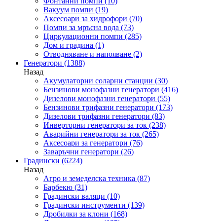
Фонтанни помпи
(10)
Вакуум помпи
(19)
Аксесоари за хидрофори
(70)
Помпи за мръсна вода
(73)
Циркулационни помпи
(285)
Дом и градина
(1)
Отводняване и напояване
(2)
Генератори
(1388)
Назад
Акумулаторни соларни станции
(30)
Бензинови монофазни генератори
(416)
Дизелови монофазни генератори
(55)
Бензинови трифазни генератори
(173)
Дизелови трифазни генератори
(83)
Инверторни генератори за ток
(238)
Аварийни генератори за ток
(265)
Аксесоари за генератори
(76)
Заваръчни генератори
(26)
Градински
(6224)
Назад
Агро и земеделска техника
(87)
Барбекю
(31)
Градински валяци
(10)
Градински инструменти
(139)
Дробилки за клони
(168)