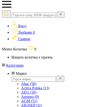
Вход
Любими
0
Сравни
Моята Количка
0
Вашата количка е празна.
Категории
Марки
Abac
(56)
Activa Polska
(13)
AEG
(18)
Aeropro
(9)
AGM
(51)
AIGNEP
(11)