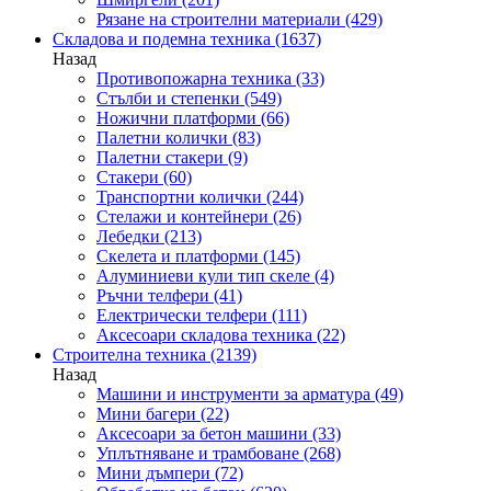
Рязане на строителни материали
(429)
Складова и подемна техника
(1637)
Назад
Противопожарна техника
(33)
Стълби и степенки
(549)
Ножични платформи
(66)
Палетни колички
(83)
Палетни стакери
(9)
Стакери
(60)
Транспортни колички
(244)
Стелажи и контейнери
(26)
Лебедки
(213)
Скелета и платформи
(145)
Алуминиеви кули тип скеле
(4)
Ръчни телфери
(41)
Електрически телфери
(111)
Аксесоари складова техника
(22)
Строителна техника
(2139)
Назад
Машини и инструменти за арматура
(49)
Мини багери
(22)
Аксесоари за бетон машини
(33)
Уплътняване и трамбоване
(268)
Мини дъмпери
(72)