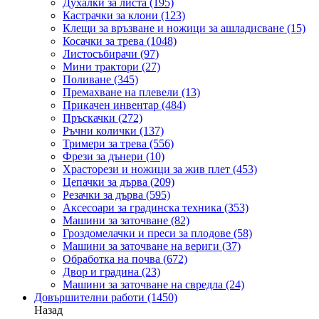
Духалки за листа
(195)
Кастрачки за клони
(123)
Клещи за връзване и ножици за ашладисване
(15)
Косачки за трева
(1048)
Листосъбирачи
(97)
Мини трактори
(27)
Поливане
(345)
Премахване на плевели
(13)
Прикачен инвентар
(484)
Пръскачки
(272)
Ръчни колички
(137)
Тримери за трева
(556)
Фрези за дънери
(10)
Храсторези и ножици за жив плет
(453)
Цепачки за дърва
(209)
Резачки за дърва
(595)
Аксесоари за градинска техника
(353)
Машини за заточване
(82)
Гроздомелачки и преси за плодове
(58)
Машини за заточване на вериги
(37)
Обработка на почва
(672)
Двор и градина
(23)
Машини за заточване на свредла
(24)
Довършителни работи
(1450)
Назад