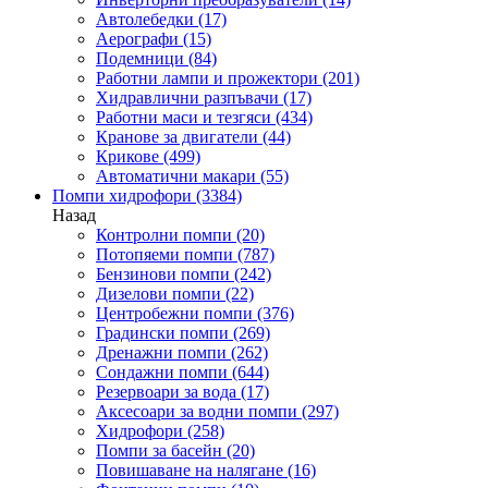
Автолебедки
(17)
Аерографи
(15)
Подемници
(84)
Работни лампи и прожектори
(201)
Хидравлични разпъвачи
(17)
Работни маси и тезгяси
(434)
Кранове за двигатели
(44)
Крикове
(499)
Автоматични макари
(55)
Помпи хидрофори
(3384)
Назад
Контролни помпи
(20)
Потопяеми помпи
(787)
Бензинови помпи
(242)
Дизелови помпи
(22)
Центробежни помпи
(376)
Градински помпи
(269)
Дренажни помпи
(262)
Сондажни помпи
(644)
Резервоари за вода
(17)
Аксесоари за водни помпи
(297)
Хидрофори
(258)
Помпи за басейн
(20)
Повишаване на налягане
(16)