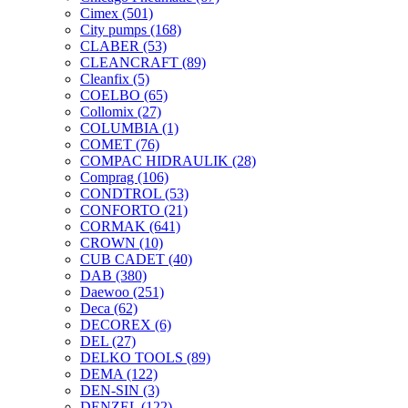
Cimex
(501)
City pumps
(168)
CLABER
(53)
CLEANCRAFT
(89)
Cleanfix
(5)
COELBO
(65)
Collomix
(27)
COLUMBIA
(1)
COMET
(76)
COMPAC HIDRAULIK
(28)
Comprag
(106)
CONDTROL
(53)
CONFORTO
(21)
CORMAK
(641)
CROWN
(10)
CUB CADET
(40)
DAB
(380)
Daewoo
(251)
Deca
(62)
DECOREX
(6)
DEL
(27)
DELKO TOOLS
(89)
DEMA
(122)
DEN-SIN
(3)
DENZEL
(122)