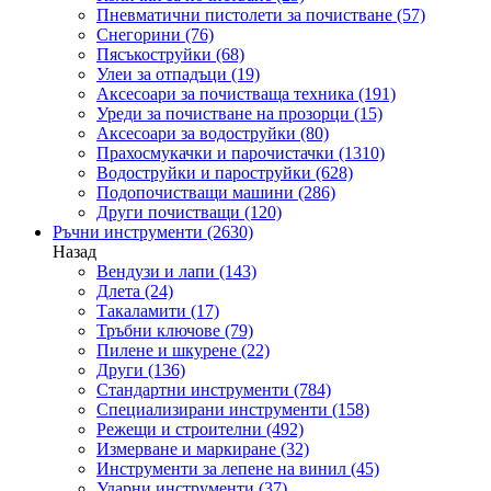
Пневматични пистолети за почистване
(57)
Снегорини
(76)
Пясъкоструйки
(68)
Улеи за отпадъци
(19)
Аксесоари за почистваща техника
(191)
Уреди за почистване на прозорци
(15)
Аксесоари за водоструйки
(80)
Прахосмукачки и парочистачки
(1310)
Водоструйки и пароструйки
(628)
Подопочистващи машини
(286)
Други почистващи
(120)
Ръчни инструменти
(2630)
Назад
Вендузи и лапи
(143)
Длета
(24)
Такаламити
(17)
Тръбни ключове
(79)
Пилене и шкурене
(22)
Други
(136)
Стандартни инструменти
(784)
Специализирани инструменти
(158)
Режещи и строителни
(492)
Измерване и маркиране
(32)
Инструменти за лепене на винил
(45)
Ударни инструменти
(37)