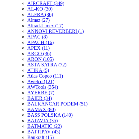
AIRCRAFT
(349)
AL-KO
(30)
ALFRA
(36)
Almaz
(27)
Altrad-Limex
(17)
ANNOVI REVERBERI
(1)
APAC
(8)
APACH
(16)
APEX
(11)
ARGO
(36)
ARON
(105)
ASTA SATRA
(72)
ATIKA
(5)
Atlas Copco
(111)
Awelco
(121)
AWTools
(354)
AYERBE
(7)
BAIER
(34)
BALKANCAR PODEM
(51)
BAMAX
(80)
BASS POLSKA
(140)
BATAVIA
(35)
BATMATIC
(22)
BATTIPAV
(43)
Baukraft
(15)