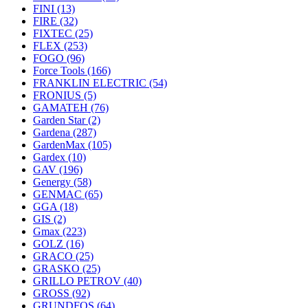
FINI
(13)
FIRE
(32)
FIXTEC
(25)
FLEX
(253)
FOGO
(96)
Force Tools
(166)
FRANKLIN ELECTRIC
(54)
FRONIUS
(5)
GAMATEH
(76)
Garden Star
(2)
Gardena
(287)
GardenMax
(105)
Gardex
(10)
GAV
(196)
Genergy
(58)
GENMAC
(65)
GGA
(18)
GIS
(2)
Gmax
(223)
GOLZ
(16)
GRACO
(25)
GRASKO
(25)
GRILLO PETROV
(40)
GROSS
(92)
GRUNDFOS
(64)