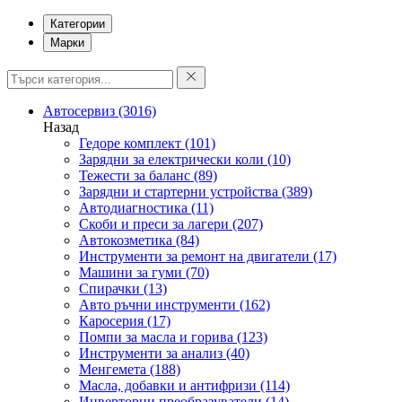
Категории
Марки
Автосервиз
(3016)
Назад
Гедоре комплект
(101)
Зарядни за електрически коли
(10)
Тежести за баланс
(89)
Зарядни и стартерни устройства
(389)
Автодиагностика
(11)
Скоби и преси за лагери
(207)
Автокозметика
(84)
Инструменти за ремонт на двигатели
(17)
Машини за гуми
(70)
Спирачки
(13)
Авто ръчни инструменти
(162)
Каросерия
(17)
Помпи за масла и горива
(123)
Инструменти за анализ
(40)
Менгемета
(188)
Масла, добавки и антифризи
(114)
Инверторни преобразуватели
(14)