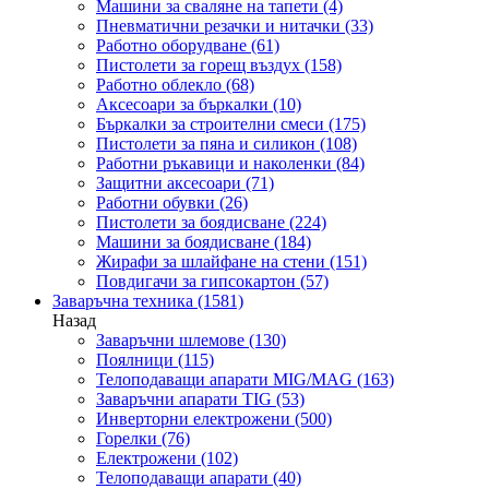
Машини за сваляне на тапети
(4)
Пневматични резачки и нитачки
(33)
Работно оборудване
(61)
Пистолети за горещ въздух
(158)
Работно облекло
(68)
Аксесоари за бъркалки
(10)
Бъркалки за строителни смеси
(175)
Пистолети за пяна и силикон
(108)
Работни ръкавици и наколенки
(84)
Защитни аксесоари
(71)
Работни обувки
(26)
Пистолети за боядисване
(224)
Машини за боядисване
(184)
Жирафи за шлайфане на стени
(151)
Повдигачи за гипсокартон
(57)
Заваръчна техника
(1581)
Назад
Заваръчни шлемове
(130)
Поялници
(115)
Телоподаващи апарати MIG/MAG
(163)
Заваръчни апарати TIG
(53)
Инверторни електрожени
(500)
Горелки
(76)
Електрожени
(102)
Телоподаващи апарати
(40)