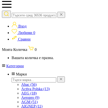
Вход
Любими
0
Сравни
Моята Количка
0
Вашата количка е празна.
Категории
Марки
Abac
(56)
Activa Polska
(13)
AEG
(18)
Aeropro
(9)
AGM
(51)
AIGNEP
(11)