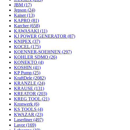
JBM
(17)
Jepson
(24)
Kaiser
(13)
KAPRO
(81)
Karcher
(658)
KAWASAKI
(11)
KJ POWER GENERATOR
(87)
KNIPEX
(37)
KOCEL
(175)
KOENNER-SOEHNEN
(297)
KOHLER SDMO
(26)
KONEKTO
(4)
KOSHIN
(41)
KP Pump
(25)
KraftDele
(2082)
KRANZLE
(24)
KRAUSE
(131)
KREATOR
(203)
KREG TOOL
(21)
Kronwerk
(6)
KS TOOLS
(4)
KWAZAR
(23)
Laserliner
(497)
Lavor
(169)