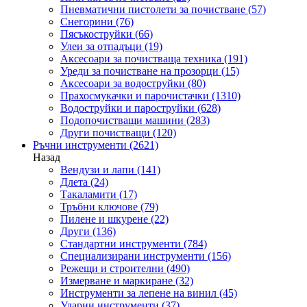
Пневматични пистолети за почистване
(57)
Снегорини
(76)
Пясъкоструйки
(66)
Улеи за отпадъци
(19)
Аксесоари за почистваща техника
(191)
Уреди за почистване на прозорци
(15)
Аксесоари за водоструйки
(80)
Прахосмукачки и парочистачки
(1310)
Водоструйки и пароструйки
(628)
Подопочистващи машини
(283)
Други почистващи
(120)
Ръчни инструменти
(2621)
Назад
Вендузи и лапи
(141)
Длета
(24)
Такаламити
(17)
Тръбни ключове
(79)
Пилене и шкурене
(22)
Други
(136)
Стандартни инструменти
(784)
Специализирани инструменти
(156)
Режещи и строителни
(490)
Измерване и маркиране
(32)
Инструменти за лепене на винил
(45)
Ударни инструменти
(37)