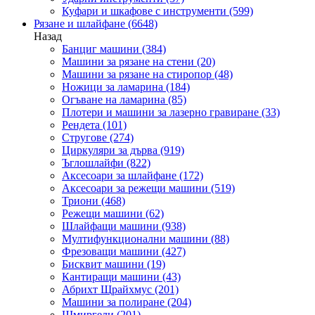
Куфари и шкафове с инструменти
(599)
Рязане и шлайфане
(6648)
Назад
Банциг машини
(384)
Машини за рязане на стени
(20)
Машини за рязане на стиропор
(48)
Ножици за ламарина
(184)
Огъване на ламарина
(85)
Плотери и машини за лазерно гравиране
(33)
Рендета
(101)
Стругове
(274)
Циркуляри за дърва
(919)
Ъглошлайфи
(822)
Аксесоари за шлайфане
(172)
Аксесоари за режещи машини
(519)
Триони
(468)
Режещи машини
(62)
Шлайфащи машини
(938)
Мултифункционални машини
(88)
Фрезоващи машини
(427)
Бисквит машини
(19)
Кантиращи машини
(43)
Абрихт Щрайхмус
(201)
Машини за полиране
(204)
Шмиргели
(201)