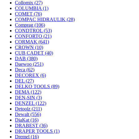
Collomix
(27)
COLUMBIA
(1)
COMET
(76)
COMPAC HIDRAULIK
(28)
Comprag
(106)
CONDTROL
(53)
CONFORTO
(21)
CORMAK
(641)
CROWN
(10)
CUB CADET
(40)
DAB
(380)
Daewoo
(251)
Deca
(62)
DECOREX
(6)
DEL
(27)
DELKO TOOLS
(89)
DEMA
(122)
DEN-SIN
(3)
DENZEL
(122)
Detoolz
(211)
Dewalt
(556)
DiaKat
(16)
DRABEST
(36)
DRAPER TOOLS
(1)
Dremel
(16)