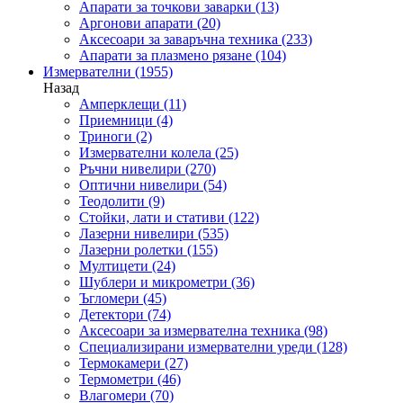
Апарати за точкови заварки
(13)
Аргонови апарати
(20)
Аксесоари за заваръчна техника
(233)
Апарати за плазмено рязане
(104)
Измервателни
(1955)
Назад
Амперклещи
(11)
Приемници
(4)
Триноги
(2)
Измервателни колела
(25)
Ръчни нивелири
(270)
Оптични нивелири
(54)
Теодолити
(9)
Стойки, лати и стативи
(122)
Лазерни нивелири
(535)
Лазерни ролетки
(155)
Мултицети
(24)
Шублери и микрометри
(36)
Ъгломери
(45)
Детектори
(74)
Аксесоари за измервателна техника
(98)
Специализирани измервателни уреди
(128)
Термокамери
(27)
Термометри
(46)
Влагомери
(70)