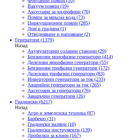
Фонтанни помпи
(10)
Вакуум помпи
(19)
Аксесоари за хидрофори
(70)
Помпи за мръсна вода
(73)
Циркулационни помпи
(285)
Дом и градина
(1)
Отводняване и напояване
(2)
Генератори
(1379)
Назад
Акумулаторни соларни станции
(29)
Бензинови монофазни генератори
(414)
Дизелови монофазни генератори
(55)
Бензинови трифазни генератори
(172)
Дизелови трифазни генератори
(83)
Инверторни генератори за ток
(233)
Аварийни генератори за ток
(265)
Аксесоари за генератори
(76)
Заваръчни генератори
(26)
Градински
(6217)
Назад
Агро и земеделска техника
(87)
Барбекю
(31)
Градински валяци
(10)
Градински инструменти
(139)
Дробилки за клони
(167)