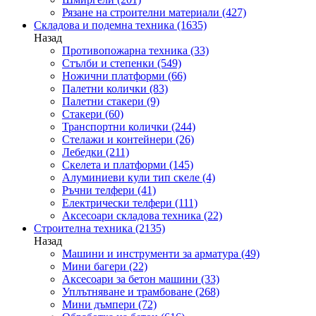
Рязане на строителни материали
(427)
Складова и подемна техника
(1635)
Назад
Противопожарна техника
(33)
Стълби и степенки
(549)
Ножични платформи
(66)
Палетни колички
(83)
Палетни стакери
(9)
Стакери
(60)
Транспортни колички
(244)
Стелажи и контейнери
(26)
Лебедки
(211)
Скелета и платформи
(145)
Алуминиеви кули тип скеле
(4)
Ръчни телфери
(41)
Електрически телфери
(111)
Аксесоари складова техника
(22)
Строителна техника
(2135)
Назад
Машини и инструменти за арматура
(49)
Мини багери
(22)
Аксесоари за бетон машини
(33)
Уплътняване и трамбоване
(268)
Мини дъмпери
(72)