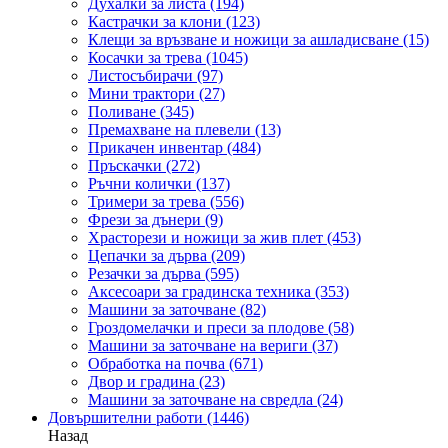
Духалки за листа
(194)
Кастрачки за клони
(123)
Клещи за връзване и ножици за ашладисване
(15)
Косачки за трева
(1045)
Листосъбирачи
(97)
Мини трактори
(27)
Поливане
(345)
Премахване на плевели
(13)
Прикачен инвентар
(484)
Пръскачки
(272)
Ръчни колички
(137)
Тримери за трева
(556)
Фрези за дънери
(9)
Храсторези и ножици за жив плет
(453)
Цепачки за дърва
(209)
Резачки за дърва
(595)
Аксесоари за градинска техника
(353)
Машини за заточване
(82)
Гроздомелачки и преси за плодове
(58)
Машини за заточване на вериги
(37)
Обработка на почва
(671)
Двор и градина
(23)
Машини за заточване на свредла
(24)
Довършителни работи
(1446)
Назад