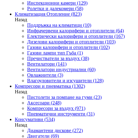
Инспекционни камери
(129)
Ролетки и далекомери
(58)
Климатизация Отопление
(823)
Назад
Поддръжка на климатици
(10)
Инфрачервени калорифери и отоплители
(64)
Електрически калорифери и отоплители
(167)
Дизелови калорифери и отоплители
(103)
Газови калорифери и отоплители
(102)
Газови лампи тип Гъба
(1)
Пречистватели за въздух
(38)
Вентилатори
(141)
Вентилатори индустриални
(60)
Овлажнители
(3)
Влагоуловители и изсушители
(128)
Компресори и пневматика
(1302)
Назад
Пистолети за помпане на гуми
(23)
Аксесоари
(248)
Компресори за въздух
(971)
Пневматични инструменти
(31)
Консумативи
(534)
Назад
Диамантени дискове
(272)
Двигатели
(69)