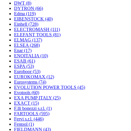
DWT
(8)
DYTRON
(66)
Edma
(119)
EIBENSTOCK
(40)
Einhell
(728)
ELECTROMASH
(111)
ELEFANT TOOLS
(81)
ELMAG
(137)
ELSEA
(268)
Enar
(17)
ENOITALIA
(10)
ESAB
(61)
ESPA
(53)
Euroboor
(53)
EUROKOMAX
(12)
Eurosystems
(74)
EVOLUTION POWER TOOLS
(45)
Evotools
(60)
EXA PUMP ITALY
(25)
EXACT
(15)
F.lli bonezzi s.r.l.
(1)
FARTOOLS
(595)
Fervi s.r.l.
(446)
Festool
(1)
FIELDMANN
(43)