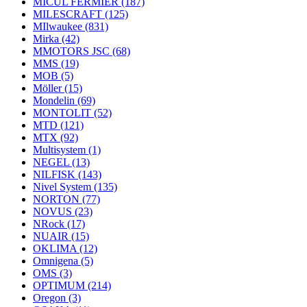
MICUL FERMIER
(187)
MILESCRAFT
(125)
MIlwaukee
(831)
Mirka
(42)
MMOTORS JSC
(68)
MMS
(19)
MOB
(5)
Möller
(15)
Mondelin
(69)
MONTOLIT
(52)
MTD
(121)
MTX
(92)
Multisystem
(1)
NEGEL
(13)
NILFISK
(143)
Nivel System
(135)
NORTON
(77)
NOVUS
(23)
NRock
(17)
NUAIR
(15)
OKLIMA
(12)
Omnigena
(5)
OMS
(3)
OPTIMUM
(214)
Oregon
(3)