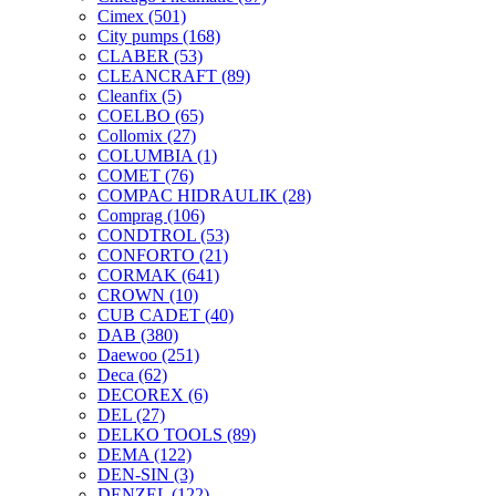
Cimex
(501)
City pumps
(168)
CLABER
(53)
CLEANCRAFT
(89)
Cleanfix
(5)
COELBO
(65)
Collomix
(27)
COLUMBIA
(1)
COMET
(76)
COMPAC HIDRAULIK
(28)
Comprag
(106)
CONDTROL
(53)
CONFORTO
(21)
CORMAK
(641)
CROWN
(10)
CUB CADET
(40)
DAB
(380)
Daewoo
(251)
Deca
(62)
DECOREX
(6)
DEL
(27)
DELKO TOOLS
(89)
DEMA
(122)
DEN-SIN
(3)
DENZEL
(122)