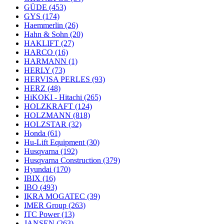
GÜDE
(453)
GYS
(174)
Haemmerlin
(26)
Hahn & Sohn
(20)
HAKLIFT
(27)
HARCO
(16)
HARMANN
(1)
HERLY
(73)
HERVISA PERLES
(93)
HERZ
(48)
HiKOKI - Hitachi
(265)
HOLZKRAFT
(124)
HOLZMANN
(818)
HOLZSTAR
(32)
Honda
(61)
Hu-Lift Equipment
(30)
Husqvarna
(192)
Husqvarna Construction
(379)
Hyundai
(170)
IBIX
(16)
IBO
(493)
IKRA MOGATEC
(39)
IMER Group
(263)
ITC Power
(13)
JANSEN
(263)