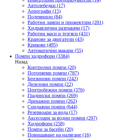
Автолебедки
(17)
Аерографи
(15)
Подемници
(84)
Работни лампи и прожектори
(201)
Хидравлични разпъвачи
(17)
Работни маси и тезгяси
(431)
Кранове за двигатели
(43)
Крикове
(495)
Автоматични макари
(55)
Помпи хидрофори
(3384)
Назад
Контролни помпи
(20)
Потопяеми помпи
(787)
Бензинови помпи
(242)
Дизелови помпи
(22)
Центробежни помпи
(376)
Градински помпи
(269)
Дренажни помпи
(262)
Сондажни помпи
(644)
Резервоари за вода
(17)
Аксесоари за водни помпи
(297)
Хидрофори
(258)
Помпи за басейн
(20)
Повишаване на налягане
(16)