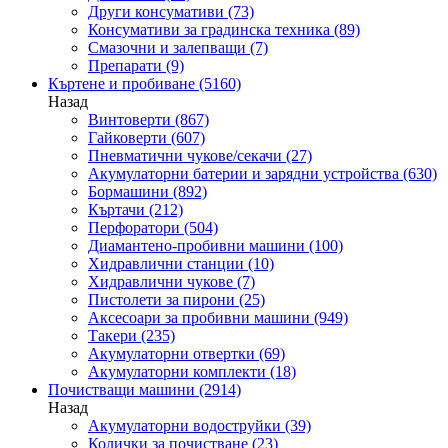
Други консумативи
(73)
Консумативи за градинска техника
(89)
Смазочни и залепващи
(7)
Препарати
(9)
Къртене и пробиване
(5160)
Назад
Винтоверти
(867)
Гайковерти
(607)
Пневматични чукове/секачи
(27)
Акумулаторни батерии и зарядни устройства
(630)
Бормашини
(892)
Къртачи
(212)
Перфоратори
(504)
Диамантено-пробивни машини
(100)
Хидравлични станции
(10)
Хидравлични чукове
(7)
Пистолети за пирони
(25)
Аксесоари за пробивни машини
(949)
Такери
(235)
Акумулаторни отвертки
(69)
Акумулаторни комплекти
(18)
Почистващи машини
(2914)
Назад
Акумулаторни водоструйки
(39)
Колички за почистване
(23)