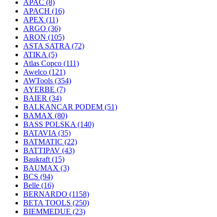
APAC
(8)
APACH
(16)
APEX
(11)
ARGO
(36)
ARON
(105)
ASTA SATRA
(72)
ATIKA
(5)
Atlas Copco
(111)
Awelco
(121)
AWTools
(354)
AYERBE
(7)
BAIER
(34)
BALKANCAR PODEM
(51)
BAMAX
(80)
BASS POLSKA
(140)
BATAVIA
(35)
BATMATIC
(22)
BATTIPAV
(43)
Baukraft
(15)
BAUMAX
(3)
BCS
(94)
Belle
(16)
BERNARDO
(1158)
BETA TOOLS
(250)
BIEMMEDUE
(23)