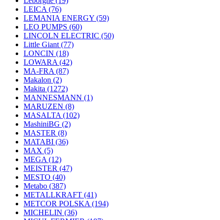
Leborgne
(19)
LEICA
(76)
LEMANIA ENERGY
(59)
LEO PUMPS
(60)
LINCOLN ELECTRIC
(50)
Little Giant
(77)
LONCIN
(18)
LOWARA
(42)
MA-FRA
(87)
Makalon
(2)
Makita
(1272)
MANNESMANN
(1)
MARUZEN
(8)
MASALTA
(102)
MashiniBG
(2)
MASTER
(8)
MATABI
(36)
MAX
(5)
MEGA
(12)
MEISTER
(47)
MESTO
(40)
Metabo
(387)
METALLKRAFT
(41)
METCOR POLSKA
(194)
MICHELIN
(36)