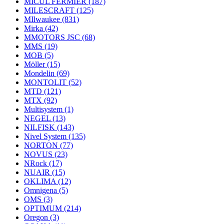
MICUL FERMIER
(187)
MILESCRAFT
(125)
MIlwaukee
(831)
Mirka
(42)
MMOTORS JSC
(68)
MMS
(19)
MOB
(5)
Möller
(15)
Mondelin
(69)
MONTOLIT
(52)
MTD
(121)
MTX
(92)
Multisystem
(1)
NEGEL
(13)
NILFISK
(143)
Nivel System
(135)
NORTON
(77)
NOVUS
(23)
NRock
(17)
NUAIR
(15)
OKLIMA
(12)
Omnigena
(5)
OMS
(3)
OPTIMUM
(214)
Oregon
(3)