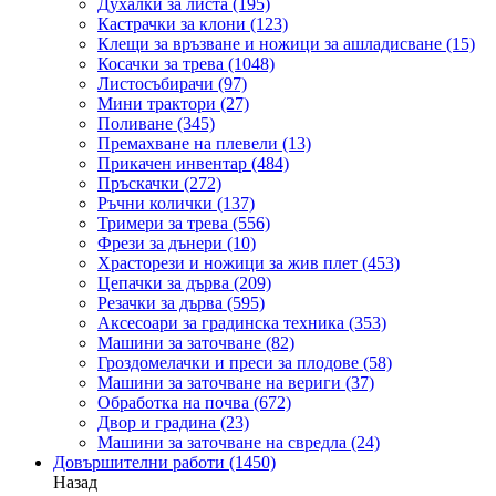
Духалки за листа
(195)
Кастрачки за клони
(123)
Клещи за връзване и ножици за ашладисване
(15)
Косачки за трева
(1048)
Листосъбирачи
(97)
Мини трактори
(27)
Поливане
(345)
Премахване на плевели
(13)
Прикачен инвентар
(484)
Пръскачки
(272)
Ръчни колички
(137)
Тримери за трева
(556)
Фрези за дънери
(10)
Храсторези и ножици за жив плет
(453)
Цепачки за дърва
(209)
Резачки за дърва
(595)
Аксесоари за градинска техника
(353)
Машини за заточване
(82)
Гроздомелачки и преси за плодове
(58)
Машини за заточване на вериги
(37)
Обработка на почва
(672)
Двор и градина
(23)
Машини за заточване на свредла
(24)
Довършителни работи
(1450)
Назад