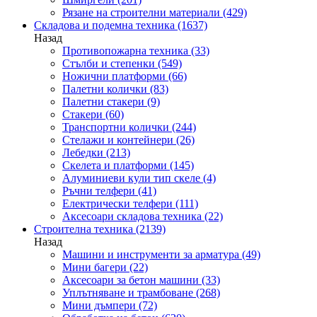
Рязане на строителни материали
(429)
Складова и подемна техника
(1637)
Назад
Противопожарна техника
(33)
Стълби и степенки
(549)
Ножични платформи
(66)
Палетни колички
(83)
Палетни стакери
(9)
Стакери
(60)
Транспортни колички
(244)
Стелажи и контейнери
(26)
Лебедки
(213)
Скелета и платформи
(145)
Алуминиеви кули тип скеле
(4)
Ръчни телфери
(41)
Електрически телфери
(111)
Аксесоари складова техника
(22)
Строителна техника
(2139)
Назад
Машини и инструменти за арматура
(49)
Мини багери
(22)
Аксесоари за бетон машини
(33)
Уплътняване и трамбоване
(268)
Мини дъмпери
(72)