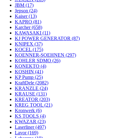
JBM
(17)
Jepson
(24)
Kaiser
(13)
KAPRO
(81)
Karcher
(658)
KAWASAKI
(11)
KJ POWER GENERATOR
(87)
KNIPEX
(37)
KOCEL
(175)
KOENNER-SOEHNEN
(297)
KOHLER SDMO
(26)
KONEKTO
(4)
KOSHIN
(41)
KP Pump
(25)
KraftDele
(2082)
KRANZLE
(24)
KRAUSE
(131)
KREATOR
(203)
KREG TOOL
(21)
Kronwerk
(6)
KS TOOLS
(4)
KWAZAR
(23)
Laserliner
(497)
Lavor
(169)