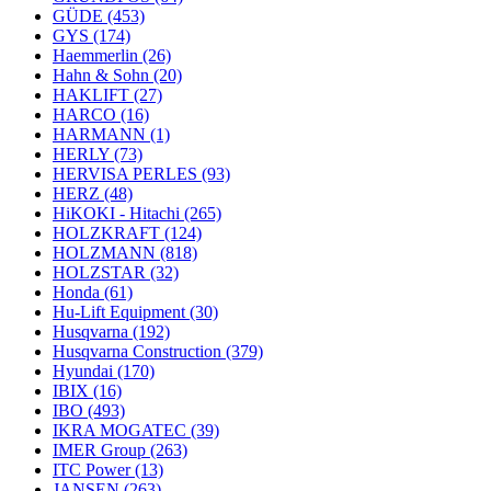
GÜDE
(453)
GYS
(174)
Haemmerlin
(26)
Hahn & Sohn
(20)
HAKLIFT
(27)
HARCO
(16)
HARMANN
(1)
HERLY
(73)
HERVISA PERLES
(93)
HERZ
(48)
HiKOKI - Hitachi
(265)
HOLZKRAFT
(124)
HOLZMANN
(818)
HOLZSTAR
(32)
Honda
(61)
Hu-Lift Equipment
(30)
Husqvarna
(192)
Husqvarna Construction
(379)
Hyundai
(170)
IBIX
(16)
IBO
(493)
IKRA MOGATEC
(39)
IMER Group
(263)
ITC Power
(13)
JANSEN
(263)