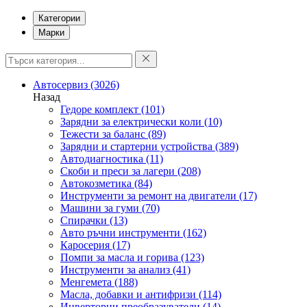
Категории
Марки
Автосервиз
(3026)
Назад
Гедоре комплект
(101)
Зарядни за електрически коли
(10)
Тежести за баланс
(89)
Зарядни и стартерни устройства
(389)
Автодиагностика
(11)
Скоби и преси за лагери
(208)
Автокозметика
(84)
Инструменти за ремонт на двигатели
(17)
Машини за гуми
(70)
Спирачки
(13)
Авто ръчни инструменти
(162)
Каросерия
(17)
Помпи за масла и горива
(123)
Инструменти за анализ
(41)
Менгемета
(188)
Масла, добавки и антифризи
(114)
Инверторни преобразуватели
(14)