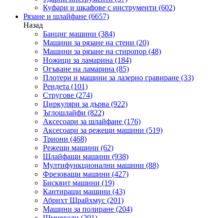
Куфари и шкафове с инструменти
(602)
Рязане и шлайфане
(6657)
Назад
Банциг машини
(384)
Машини за рязане на стени
(20)
Машини за рязане на стиропор
(48)
Ножици за ламарина
(184)
Огъване на ламарина
(85)
Плотери и машини за лазерно гравиране
(33)
Рендета
(101)
Стругове
(274)
Циркуляри за дърва
(922)
Ъглошлайфи
(822)
Аксесоари за шлайфане
(176)
Аксесоари за режещи машини
(519)
Триони
(468)
Режещи машини
(62)
Шлайфащи машини
(938)
Мултифункционални машини
(88)
Фрезоващи машини
(427)
Бисквит машини
(19)
Кантиращи машини
(43)
Абрихт Щрайхмус
(201)
Машини за полиране
(204)
Шмиргели
(201)