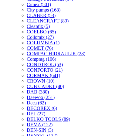
Cimex
(501)
City pumps
(168)
CLABER
(53)
CLEANCRAFT
(89)
Cleanfix
(5)
COELBO
(65)
Collomix
(27)
COLUMBIA
(1)
COMET
(76)
COMPAC HIDRAULIK
(28)
Comprag
(106)
CONDTROL
(53)
CONFORTO
(21)
CORMAK
(641)
CROWN
(10)
CUB CADET
(40)
DAB
(380)
Daewoo
(251)
Deca
(62)
DECOREX
(6)
DEL
(27)
DELKO TOOLS
(89)
DEMA
(122)
DEN-SIN
(3)
DENZEL
(122)