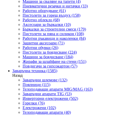
Машини за сваляне на тапети
(4)
Пневматични резачки и нитачки
(33)
Работно оборудване
(61)
Пистолети за горещ въздух
(158)
Работно облекло
(68)
Аксесоари за бъркалки
(10)
Бъркалки за строителни смеси
(179)
Пистолети за пяна и силикон
(108)
Работни ръкавици и наколенки
(84)
Защитни аксесоари
(71)
Работни обувки
(26)
Пистолети за боядисване
(224)
Машини за боядисване
(184)
Жирафи за шлайфане на стени
(151)
Повдигачи за гипсокартон
(57)
Заваръчна техника
(1585)
Назад
Заваръчни шлемове
(132)
Поялници
(115)
Телоподаващи апарати MIG/MAG
(163)
Заваръчни апарати TIG
(53)
Инверторни електрожени
(502)
Горелки
(76)
Електрожени
(102)
Телоподаващи апарати
(40)