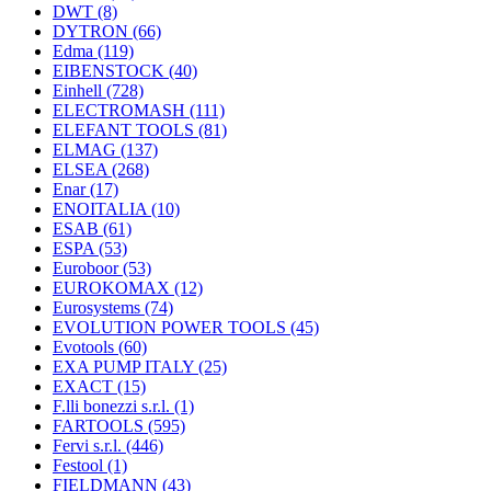
DWT
(8)
DYTRON
(66)
Edma
(119)
EIBENSTOCK
(40)
Einhell
(728)
ELECTROMASH
(111)
ELEFANT TOOLS
(81)
ELMAG
(137)
ELSEA
(268)
Enar
(17)
ENOITALIA
(10)
ESAB
(61)
ESPA
(53)
Euroboor
(53)
EUROKOMAX
(12)
Eurosystems
(74)
EVOLUTION POWER TOOLS
(45)
Evotools
(60)
EXA PUMP ITALY
(25)
EXACT
(15)
F.lli bonezzi s.r.l.
(1)
FARTOOLS
(595)
Fervi s.r.l.
(446)
Festool
(1)
FIELDMANN
(43)