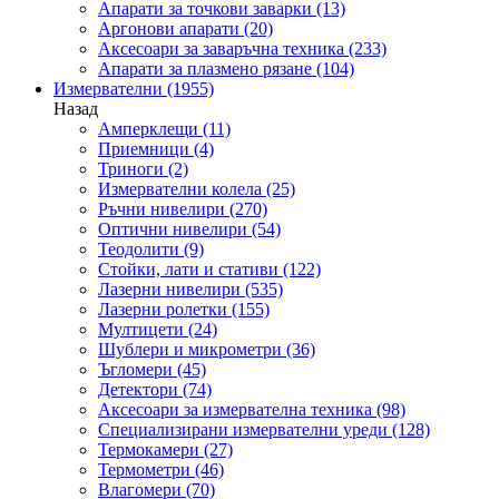
Апарати за точкови заварки
(13)
Аргонови апарати
(20)
Аксесоари за заваръчна техника
(233)
Апарати за плазмено рязане
(104)
Измервателни
(1955)
Назад
Амперклещи
(11)
Приемници
(4)
Триноги
(2)
Измервателни колела
(25)
Ръчни нивелири
(270)
Оптични нивелири
(54)
Теодолити
(9)
Стойки, лати и стативи
(122)
Лазерни нивелири
(535)
Лазерни ролетки
(155)
Мултицети
(24)
Шублери и микрометри
(36)
Ъгломери
(45)
Детектори
(74)
Аксесоари за измервателна техника
(98)
Специализирани измервателни уреди
(128)
Термокамери
(27)
Термометри
(46)
Влагомери
(70)