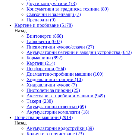
Други консумативи
(73)
Консумативи за градинска техника
(89)
Смазочни и залепващи
(7)
Препарати
(9)
Къртене и пробиване
(5178)
Назад
Винтоверти
(868)
Гайковерти
(607)
Пневматични чукове/секачи
(27)
Акумулаторни батерии и зарядни устройства
(642)
Бормашини
(892)
Къртачи
(214)
Перфоратори
(504)
Диамантено-пробивни машини
(100)
Хидравлични станции
(10)
Хидравлични чукове
(7)
Пистолети за пирони
(25)
Аксесоари за пробивни машини
(949)
Такери
(238)
Акумулаторни отвертки
(69)
Акумулаторни комплекти
(18)
Почистващи машини
(2919)
Назад
Акумулаторни водоструйки
(39)
Колички за почистване
(23)