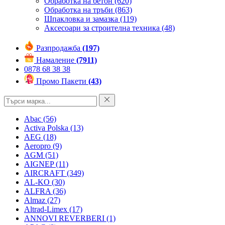
Обработка на бетон
(620)
Обработка на тръби
(863)
Шпакловка и замазка
(119)
Аксесоари за строителна техника
(48)
Разпродажба
(197)
Намаление
(7911)
0878 68 38 38
Промо Пакети
(43)
Abac
(56)
Activa Polska
(13)
AEG
(18)
Aeropro
(9)
AGM
(51)
AIGNEP
(11)
AIRCRAFT
(349)
AL-KO
(30)
ALFRA
(36)
Almaz
(27)
Altrad-Limex
(17)
ANNOVI REVERBERI
(1)