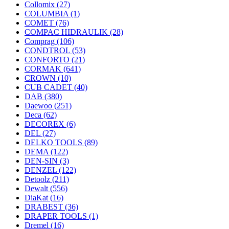
Collomix
(27)
COLUMBIA
(1)
COMET
(76)
COMPAC HIDRAULIK
(28)
Comprag
(106)
CONDTROL
(53)
CONFORTO
(21)
CORMAK
(641)
CROWN
(10)
CUB CADET
(40)
DAB
(380)
Daewoo
(251)
Deca
(62)
DECOREX
(6)
DEL
(27)
DELKO TOOLS
(89)
DEMA
(122)
DEN-SIN
(3)
DENZEL
(122)
Detoolz
(211)
Dewalt
(556)
DiaKat
(16)
DRABEST
(36)
DRAPER TOOLS
(1)
Dremel
(16)