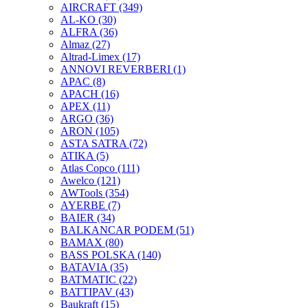
AIRCRAFT
(349)
AL-KO
(30)
ALFRA
(36)
Almaz
(27)
Altrad-Limex
(17)
ANNOVI REVERBERI
(1)
APAC
(8)
APACH
(16)
APEX
(11)
ARGO
(36)
ARON
(105)
ASTA SATRA
(72)
ATIKA
(5)
Atlas Copco
(111)
Awelco
(121)
AWTools
(354)
AYERBE
(7)
BAIER
(34)
BALKANCAR PODEM
(51)
BAMAX
(80)
BASS POLSKA
(140)
BATAVIA
(35)
BATMATIC
(22)
BATTIPAV
(43)
Baukraft
(15)