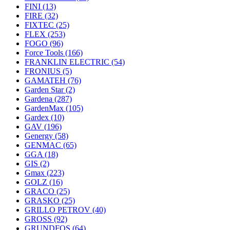
FINI
(13)
FIRE
(32)
FIXTEC
(25)
FLEX
(253)
FOGO
(96)
Force Tools
(166)
FRANKLIN ELECTRIC
(54)
FRONIUS
(5)
GAMATEH
(76)
Garden Star
(2)
Gardena
(287)
GardenMax
(105)
Gardex
(10)
GAV
(196)
Genergy
(58)
GENMAC
(65)
GGA
(18)
GIS
(2)
Gmax
(223)
GOLZ
(16)
GRACO
(25)
GRASKO
(25)
GRILLO PETROV
(40)
GROSS
(92)
GRUNDFOS
(64)