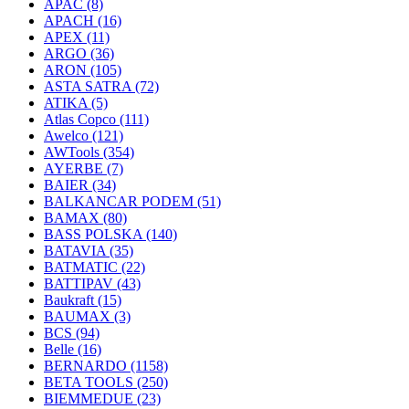
APAC
(8)
APACH
(16)
APEX
(11)
ARGO
(36)
ARON
(105)
ASTA SATRA
(72)
ATIKA
(5)
Atlas Copco
(111)
Awelco
(121)
AWTools
(354)
AYERBE
(7)
BAIER
(34)
BALKANCAR PODEM
(51)
BAMAX
(80)
BASS POLSKA
(140)
BATAVIA
(35)
BATMATIC
(22)
BATTIPAV
(43)
Baukraft
(15)
BAUMAX
(3)
BCS
(94)
Belle
(16)
BERNARDO
(1158)
BETA TOOLS
(250)
BIEMMEDUE
(23)