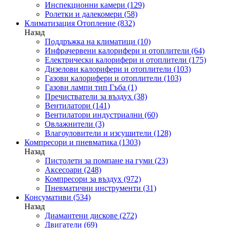
Инспекционни камери
(129)
Ролетки и далекомери
(58)
Климатизация Отопление
(832)
Назад
Поддръжка на климатици
(10)
Инфрачервени калорифери и отоплители
(64)
Електрически калорифери и отоплители
(175)
Дизелови калорифери и отоплители
(103)
Газови калорифери и отоплители
(103)
Газови лампи тип Гъба
(1)
Пречистватели за въздух
(38)
Вентилатори
(141)
Вентилатори индустриални
(60)
Овлажнители
(3)
Влагоуловители и изсушители
(128)
Компресори и пневматика
(1303)
Назад
Пистолети за помпане на гуми
(23)
Аксесоари
(248)
Компресори за въздух
(972)
Пневматични инструменти
(31)
Консумативи
(534)
Назад
Диамантени дискове
(272)
Двигатели
(69)