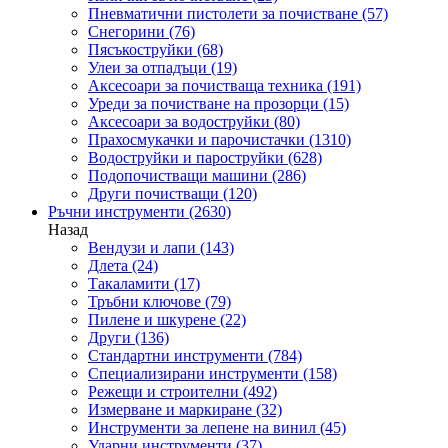
Пневматични пистолети за почистване
(57)
Снегорини
(76)
Пясъкоструйки
(68)
Улеи за отпадъци
(19)
Аксесоари за почистваща техника
(191)
Уреди за почистване на прозорци
(15)
Аксесоари за водоструйки
(80)
Прахосмукачки и парочистачки
(1310)
Водоструйки и пароструйки
(628)
Подопочистващи машини
(286)
Други почистващи
(120)
Ръчни инструменти
(2630)
Назад
Вендузи и лапи
(143)
Длета
(24)
Такаламити
(17)
Тръбни ключове
(79)
Пилене и шкурене
(22)
Други
(136)
Стандартни инструменти
(784)
Специализирани инструменти
(158)
Режещи и строителни
(492)
Измерване и маркиране
(32)
Инструменти за лепене на винил
(45)
Ударни инструменти
(37)