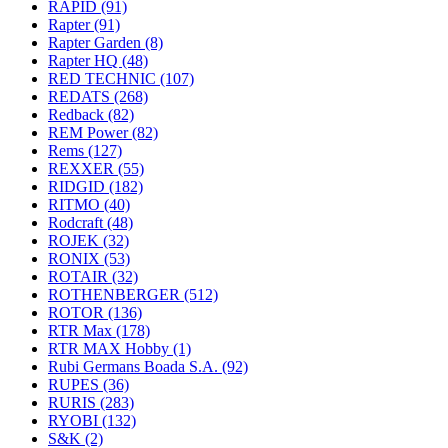
RAPID
(91)
Rapter
(91)
Rapter Garden
(8)
Rapter HQ
(48)
RED TECHNIC
(107)
REDATS
(268)
Redback
(82)
REM Power
(82)
Rems
(127)
REXXER
(55)
RIDGID
(182)
RITMO
(40)
Rodcraft
(48)
ROJEK
(32)
RONIX
(53)
ROTAIR
(32)
ROTHENBERGER
(512)
ROTOR
(136)
RTR Max
(178)
RTR MAX Hobby
(1)
Rubi Germans Boada S.A.
(92)
RUPES
(36)
RURIS
(283)
RYOBI
(132)
S&K
(2)