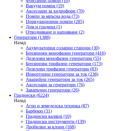
Фонтанни помпи
(10)
Вакуум помпи
(19)
Аксесоари за хидрофори
(70)
Помпи за мръсна вода
(73)
Циркулационни помпи
(285)
Дом и градина
(1)
Отводняване и напояване
(2)
Генератори
(1388)
Назад
Акумулаторни соларни станции
(30)
Бензинови монофазни генератори
(416)
Дизелови монофазни генератори
(55)
Бензинови трифазни генератори
(173)
Дизелови трифазни генератори
(83)
Инверторни генератори за ток
(238)
Аварийни генератори за ток
(265)
Аксесоари за генератори
(76)
Заваръчни генератори
(26)
Градински
(6224)
Назад
Агро и земеделска техника
(87)
Барбекю
(31)
Градински валяци
(10)
Градински инструменти
(139)
Дробилки за клони
(168)