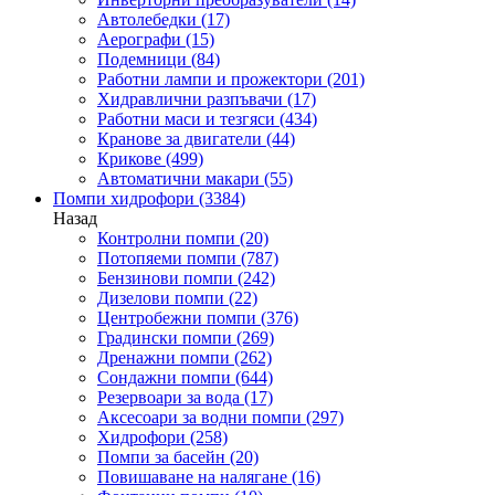
Автолебедки
(17)
Аерографи
(15)
Подемници
(84)
Работни лампи и прожектори
(201)
Хидравлични разпъвачи
(17)
Работни маси и тезгяси
(434)
Кранове за двигатели
(44)
Крикове
(499)
Автоматични макари
(55)
Помпи хидрофори
(3384)
Назад
Контролни помпи
(20)
Потопяеми помпи
(787)
Бензинови помпи
(242)
Дизелови помпи
(22)
Центробежни помпи
(376)
Градински помпи
(269)
Дренажни помпи
(262)
Сондажни помпи
(644)
Резервоари за вода
(17)
Аксесоари за водни помпи
(297)
Хидрофори
(258)
Помпи за басейн
(20)
Повишаване на налягане
(16)