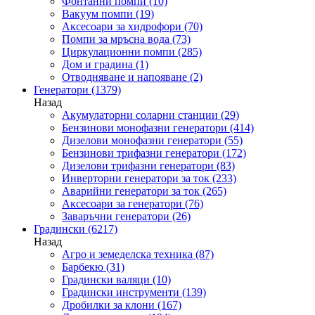
Фонтанни помпи
(10)
Вакуум помпи
(19)
Аксесоари за хидрофори
(70)
Помпи за мръсна вода
(73)
Циркулационни помпи
(285)
Дом и градина
(1)
Отводняване и напояване
(2)
Генератори
(1379)
Назад
Акумулаторни соларни станции
(29)
Бензинови монофазни генератори
(414)
Дизелови монофазни генератори
(55)
Бензинови трифазни генератори
(172)
Дизелови трифазни генератори
(83)
Инверторни генератори за ток
(233)
Аварийни генератори за ток
(265)
Аксесоари за генератори
(76)
Заваръчни генератори
(26)
Градински
(6217)
Назад
Агро и земеделска техника
(87)
Барбекю
(31)
Градински валяци
(10)
Градински инструменти
(139)
Дробилки за клони
(167)