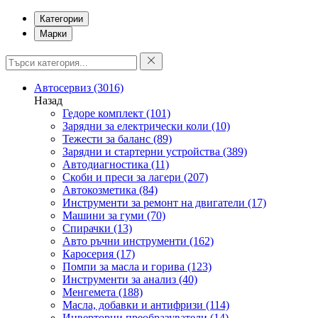
Категории
Марки
Автосервиз
(3016)
Назад
Гедоре комплект
(101)
Зарядни за електрически коли
(10)
Тежести за баланс
(89)
Зарядни и стартерни устройства
(389)
Автодиагностика
(11)
Скоби и преси за лагери
(207)
Автокозметика
(84)
Инструменти за ремонт на двигатели
(17)
Машини за гуми
(70)
Спирачки
(13)
Авто ръчни инструменти
(162)
Каросерия
(17)
Помпи за масла и горива
(123)
Инструменти за анализ
(40)
Менгемета
(188)
Масла, добавки и антифризи
(114)
Инверторни преобразуватели
(14)