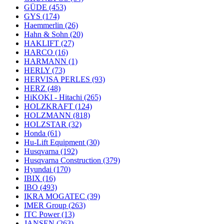
GÜDE
(453)
GYS
(174)
Haemmerlin
(26)
Hahn & Sohn
(20)
HAKLIFT
(27)
HARCO
(16)
HARMANN
(1)
HERLY
(73)
HERVISA PERLES
(93)
HERZ
(48)
HiKOKI - Hitachi
(265)
HOLZKRAFT
(124)
HOLZMANN
(818)
HOLZSTAR
(32)
Honda
(61)
Hu-Lift Equipment
(30)
Husqvarna
(192)
Husqvarna Construction
(379)
Hyundai
(170)
IBIX
(16)
IBO
(493)
IKRA MOGATEC
(39)
IMER Group
(263)
ITC Power
(13)
JANSEN
(263)