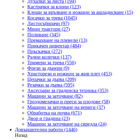
Духалки за листа
(194)
Кастрачки за клони
(123)
Клещи за връзване и ножици за ашладисване
(15)
Косачки за трева
(1045)
Листосъбирачи
(97)
Мини трактори
(27)
Поливане
(345)
Премахване на плевели
(13)
Прикачен инвентар
(484)
Пръскачки
(272)
Ръчни колички
(137)
Тримери за трева
(556)
Фрези за дънери
(9)
Храсторези и ножици за жив плет
(453)
Цепачки за дърва
(209)
Резачки за дърва
(595)
Аксесоари за градинска техника
(353)
Машини за заточване
(82)
Гроздомелачки и преси за плодове
(58)
Машини за заточване на вериги
(37)
Обработка на почва
(671)
Двор и градина
(23)
Машини за заточване на свредла
(24)
Довършителни работи
(1446)
Назад