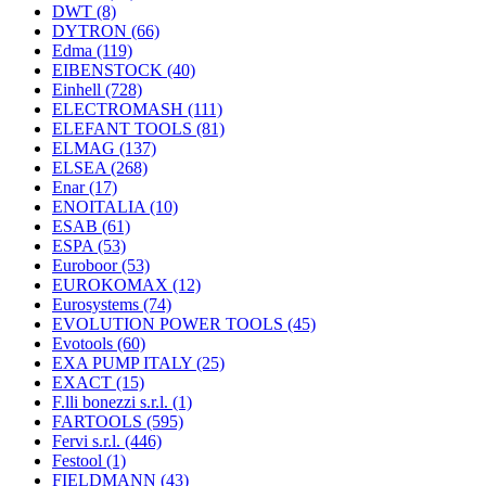
DWT
(8)
DYTRON
(66)
Edma
(119)
EIBENSTOCK
(40)
Einhell
(728)
ELECTROMASH
(111)
ELEFANT TOOLS
(81)
ELMAG
(137)
ELSEA
(268)
Enar
(17)
ENOITALIA
(10)
ESAB
(61)
ESPA
(53)
Euroboor
(53)
EUROKOMAX
(12)
Eurosystems
(74)
EVOLUTION POWER TOOLS
(45)
Evotools
(60)
EXA PUMP ITALY
(25)
EXACT
(15)
F.lli bonezzi s.r.l.
(1)
FARTOOLS
(595)
Fervi s.r.l.
(446)
Festool
(1)
FIELDMANN
(43)