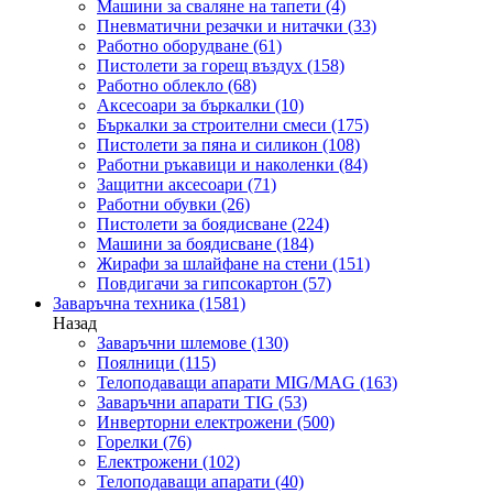
Машини за сваляне на тапети
(4)
Пневматични резачки и нитачки
(33)
Работно оборудване
(61)
Пистолети за горещ въздух
(158)
Работно облекло
(68)
Аксесоари за бъркалки
(10)
Бъркалки за строителни смеси
(175)
Пистолети за пяна и силикон
(108)
Работни ръкавици и наколенки
(84)
Защитни аксесоари
(71)
Работни обувки
(26)
Пистолети за боядисване
(224)
Машини за боядисване
(184)
Жирафи за шлайфане на стени
(151)
Повдигачи за гипсокартон
(57)
Заваръчна техника
(1581)
Назад
Заваръчни шлемове
(130)
Поялници
(115)
Телоподаващи апарати MIG/MAG
(163)
Заваръчни апарати TIG
(53)
Инверторни електрожени
(500)
Горелки
(76)
Електрожени
(102)
Телоподаващи апарати
(40)