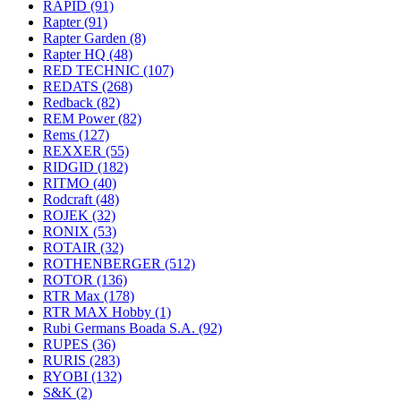
RAPID
(91)
Rapter
(91)
Rapter Garden
(8)
Rapter HQ
(48)
RED TECHNIC
(107)
REDATS
(268)
Redback
(82)
REM Power
(82)
Rems
(127)
REXXER
(55)
RIDGID
(182)
RITMO
(40)
Rodcraft
(48)
ROJEK
(32)
RONIX
(53)
ROTAIR
(32)
ROTHENBERGER
(512)
ROTOR
(136)
RTR Max
(178)
RTR MAX Hobby
(1)
Rubi Germans Boada S.A.
(92)
RUPES
(36)
RURIS
(283)
RYOBI
(132)
S&K
(2)