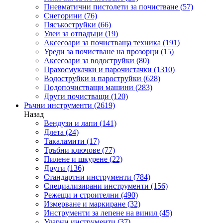
Пневматични пистолети за почистване
(57)
Снегорини
(76)
Пясъкоструйки
(66)
Улеи за отпадъци
(19)
Аксесоари за почистваща техника
(191)
Уреди за почистване на прозорци
(15)
Аксесоари за водоструйки
(80)
Прахосмукачки и парочистачки
(1310)
Водоструйки и пароструйки
(628)
Подопочистващи машини
(283)
Други почистващи
(120)
Ръчни инструменти
(2619)
Назад
Вендузи и лапи
(141)
Длета
(24)
Такаламити
(17)
Тръбни ключове
(77)
Пилене и шкурене
(22)
Други
(136)
Стандартни инструменти
(784)
Специализирани инструменти
(156)
Режещи и строителни
(490)
Измерване и маркиране
(32)
Инструменти за лепене на винил
(45)
Ударни инструменти
(37)