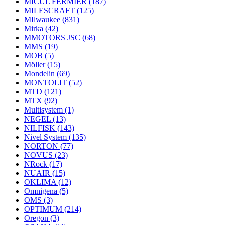
MICUL FERMIER
(187)
MILESCRAFT
(125)
MIlwaukee
(831)
Mirka
(42)
MMOTORS JSC
(68)
MMS
(19)
MOB
(5)
Möller
(15)
Mondelin
(69)
MONTOLIT
(52)
MTD
(121)
MTX
(92)
Multisystem
(1)
NEGEL
(13)
NILFISK
(143)
Nivel System
(135)
NORTON
(77)
NOVUS
(23)
NRock
(17)
NUAIR
(15)
OKLIMA
(12)
Omnigena
(5)
OMS
(3)
OPTIMUM
(214)
Oregon
(3)