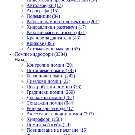
Автолебедки
(17)
Аерографи
(15)
Подемници
(84)
Работни лампи и прожектори
(201)
Хидравлични разпъвачи
(17)
Работни маси и тезгяси
(431)
Кранове за двигатели
(43)
Крикове
(495)
Автоматични макари
(55)
Помпи хидрофори
(3384)
Назад
Контролни помпи
(20)
Потопяеми помпи
(787)
Бензинови помпи
(242)
Дизелови помпи
(22)
Центробежни помпи
(376)
Градински помпи
(269)
Дренажни помпи
(262)
Сондажни помпи
(644)
Резервоари за вода
(17)
Аксесоари за водни помпи
(297)
Хидрофори
(258)
Помпи за басейн
(20)
Повишаване на налягане
(16)