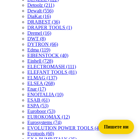
Detoolz
(211)
Dewalt
(556)
DiaKat
(16)
DRABEST
(36)
DRAPER TOOLS
(1)
Dremel
(16)
DWT
(8)
DYTRON
(66)
Edma
(119)
EIBENSTOCK
(40)
Einhell
(728)
ELECTROMASH
(111)
ELEFANT TOOLS
(81)
ELMAG
(137)
ELSEA
(268)
Enar
(17)
ENOITALIA
(10)
ESAB
(61)
ESPA
(53)
Euroboor
(53)
EUROKOMAX
(12)
Eurosystems
(74)
Пишете ни
EVOLUTION POWER TOOLS
(45)
Evotools
(60)