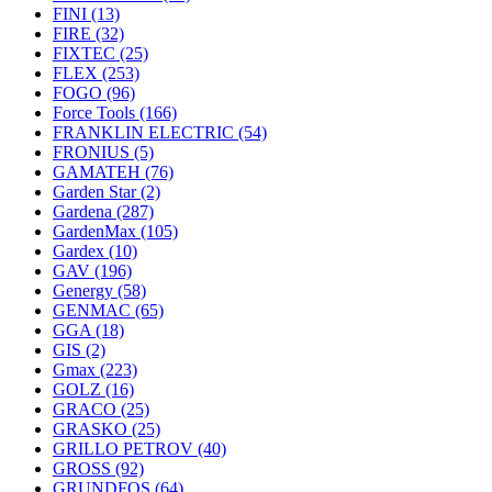
FINI
(13)
FIRE
(32)
FIXTEC
(25)
FLEX
(253)
FOGO
(96)
Force Tools
(166)
FRANKLIN ELECTRIC
(54)
FRONIUS
(5)
GAMATEH
(76)
Garden Star
(2)
Gardena
(287)
GardenMax
(105)
Gardex
(10)
GAV
(196)
Genergy
(58)
GENMAC
(65)
GGA
(18)
GIS
(2)
Gmax
(223)
GOLZ
(16)
GRACO
(25)
GRASKO
(25)
GRILLO PETROV
(40)
GROSS
(92)
GRUNDFOS
(64)