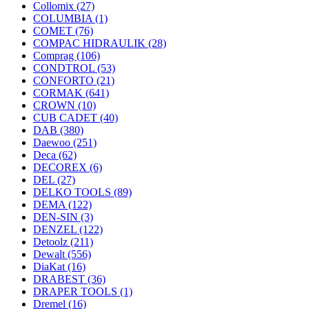
Collomix
(27)
COLUMBIA
(1)
COMET
(76)
COMPAC HIDRAULIK
(28)
Comprag
(106)
CONDTROL
(53)
CONFORTO
(21)
CORMAK
(641)
CROWN
(10)
CUB CADET
(40)
DAB
(380)
Daewoo
(251)
Deca
(62)
DECOREX
(6)
DEL
(27)
DELKO TOOLS
(89)
DEMA
(122)
DEN-SIN
(3)
DENZEL
(122)
Detoolz
(211)
Dewalt
(556)
DiaKat
(16)
DRABEST
(36)
DRAPER TOOLS
(1)
Dremel
(16)