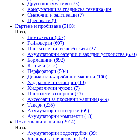
Други консумативи
(73)
Консумативи за градинска техника
(89)
Смазочни и залепващи
(7)
Препарати
(9)
Къртене и пробиване
(5160)
Назад
Винтоверти
(867)
Гайковерти
(607)
Пневматични чукове/секачи
(27)
Акумулаторни батерии и зарядни устройства
(630)
Бормашини
(892)
Къртачи
(212)
Перфоратори
(504)
Диамантено-пробивни машини
(100)
Хидравлични станции
(10)
Хидравлични чукове
(7)
Пистолети за пирони
(25)
Аксесоари за пробивни машини
(949)
Такери
(235)
Акумулаторни отвертки
(69)
Акумулаторни комплекти
(18)
Почистващи машини
(2914)
Назад
Акумулаторни водоструйки
(39)
Колички за почистване
(23)