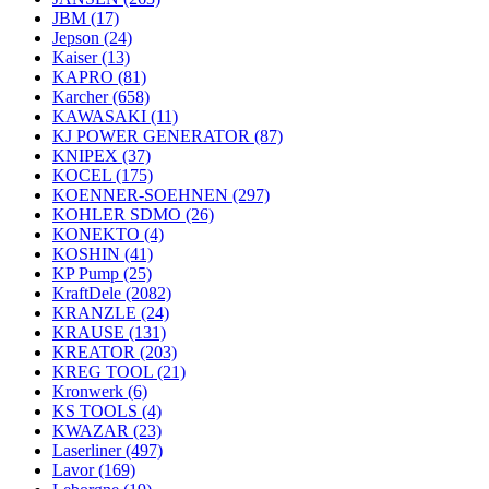
JBM
(17)
Jepson
(24)
Kaiser
(13)
KAPRO
(81)
Karcher
(658)
KAWASAKI
(11)
KJ POWER GENERATOR
(87)
KNIPEX
(37)
KOCEL
(175)
KOENNER-SOEHNEN
(297)
KOHLER SDMO
(26)
KONEKTO
(4)
KOSHIN
(41)
KP Pump
(25)
KraftDele
(2082)
KRANZLE
(24)
KRAUSE
(131)
KREATOR
(203)
KREG TOOL
(21)
Kronwerk
(6)
KS TOOLS
(4)
KWAZAR
(23)
Laserliner
(497)
Lavor
(169)