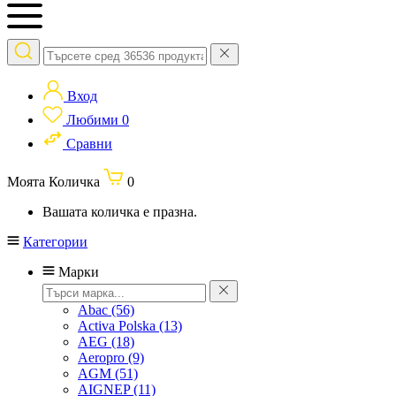
Вход
Любими
0
Сравни
Моята Количка
0
Вашата количка е празна.
Категории
Марки
Abac
(56)
Activa Polska
(13)
AEG
(18)
Aeropro
(9)
AGM
(51)
AIGNEP
(11)