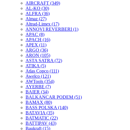
AIRCRAFT
(349)
AL-KO
(30)
ALFRA
(36)
Almaz
(27)
Altrad-Limex
(17)
ANNOVI REVERBERI
(1)
APAC
(8)
APACH
(16)
APEX
(11)
ARGO
(36)
ARON
(105)
ASTA SATRA
(72)
ATIKA
(5)
Atlas Copco
(111)
Awelco
(121)
AWTools
(354)
AYERBE
(7)
BAIER
(34)
BALKANCAR PODEM
(51)
BAMAX
(80)
BASS POLSKA
(140)
BATAVIA
(35)
BATMATIC
(22)
BATTIPAV
(43)
Baukraft
(15)