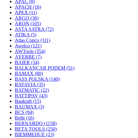
APAC
(8)
APACH
(16)
APEX
(11)
ARGO
(36)
ARON
(105)
ASTA SATRA
(72)
ATIKA
(5)
Atlas Copco
(111)
Awelco
(121)
AWTools
(354)
AYERBE
(7)
BAIER
(34)
BALKANCAR PODEM
(51)
BAMAX
(80)
BASS POLSKA
(140)
BATAVIA
(35)
BATMATIC
(22)
BATTIPAV
(43)
Baukraft
(15)
BAUMAX
(3)
BCS
(94)
Belle
(16)
BERNARDO
(1158)
BETA TOOLS
(250)
BIEMMEDUE
(23)