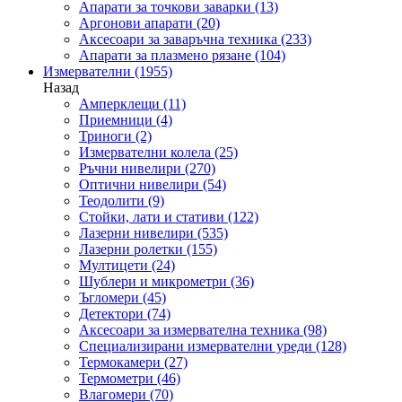
Апарати за точкови заварки
(13)
Аргонови апарати
(20)
Аксесоари за заваръчна техника
(233)
Апарати за плазмено рязане
(104)
Измервателни
(1955)
Назад
Амперклещи
(11)
Приемници
(4)
Триноги
(2)
Измервателни колела
(25)
Ръчни нивелири
(270)
Оптични нивелири
(54)
Теодолити
(9)
Стойки, лати и стативи
(122)
Лазерни нивелири
(535)
Лазерни ролетки
(155)
Мултицети
(24)
Шублери и микрометри
(36)
Ъгломери
(45)
Детектори
(74)
Аксесоари за измервателна техника
(98)
Специализирани измервателни уреди
(128)
Термокамери
(27)
Термометри
(46)
Влагомери
(70)