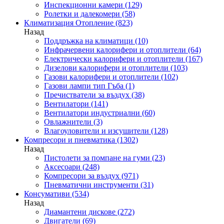
Инспекционни камери
(129)
Ролетки и далекомери
(58)
Климатизация Отопление
(823)
Назад
Поддръжка на климатици
(10)
Инфрачервени калорифери и отоплители
(64)
Електрически калорифери и отоплители
(167)
Дизелови калорифери и отоплители
(103)
Газови калорифери и отоплители
(102)
Газови лампи тип Гъба
(1)
Пречистватели за въздух
(38)
Вентилатори
(141)
Вентилатори индустриални
(60)
Овлажнители
(3)
Влагоуловители и изсушители
(128)
Компресори и пневматика
(1302)
Назад
Пистолети за помпане на гуми
(23)
Аксесоари
(248)
Компресори за въздух
(971)
Пневматични инструменти
(31)
Консумативи
(534)
Назад
Диамантени дискове
(272)
Двигатели
(69)