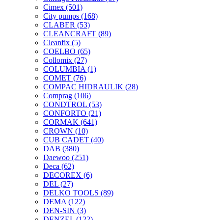
Cimex
(501)
City pumps
(168)
CLABER
(53)
CLEANCRAFT
(89)
Cleanfix
(5)
COELBO
(65)
Collomix
(27)
COLUMBIA
(1)
COMET
(76)
COMPAC HIDRAULIK
(28)
Comprag
(106)
CONDTROL
(53)
CONFORTO
(21)
CORMAK
(641)
CROWN
(10)
CUB CADET
(40)
DAB
(380)
Daewoo
(251)
Deca
(62)
DECOREX
(6)
DEL
(27)
DELKO TOOLS
(89)
DEMA
(122)
DEN-SIN
(3)
DENZEL
(122)