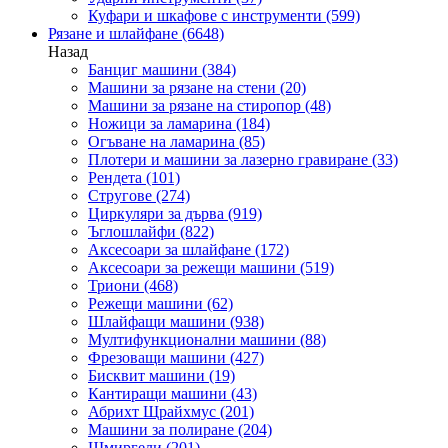
Куфари и шкафове с инструменти
(599)
Рязане и шлайфане
(6648)
Назад
Банциг машини
(384)
Машини за рязане на стени
(20)
Машини за рязане на стиропор
(48)
Ножици за ламарина
(184)
Огъване на ламарина
(85)
Плотери и машини за лазерно гравиране
(33)
Рендета
(101)
Стругове
(274)
Циркуляри за дърва
(919)
Ъглошлайфи
(822)
Аксесоари за шлайфане
(172)
Аксесоари за режещи машини
(519)
Триони
(468)
Режещи машини
(62)
Шлайфащи машини
(938)
Мултифункционални машини
(88)
Фрезоващи машини
(427)
Бисквит машини
(19)
Кантиращи машини
(43)
Абрихт Щрайхмус
(201)
Машини за полиране
(204)
Шмиргели
(201)