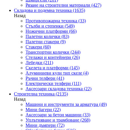
Рязане на строителни материали
(427)
Складова и подемна техника
(1635)
Назад
Противопожарна техника
(33)
Стълби и степенки
(549)
Ножични платформи
(66)
Палетни колички
(83)
Палетни стакери
(9)
Стакери
(60)
Транспортни колички
(244)
Стелажи и контейнери
(26)
Лебедки
(211)
Скелета и платформи
(145)
Алуминиеви кули тип скеле
(4)
Ръчни телфери
(41)
Електрически телфери
(111)
Аксесоари складова техника
(22)
Строителна техника
(2135)
Назад
Машини и инструменти за арматура
(49)
Мини багери
(22)
Аксесоари за бетон машини
(33)
Уплътняване и трамбоване
(268)
Мини дъмпери
(72)