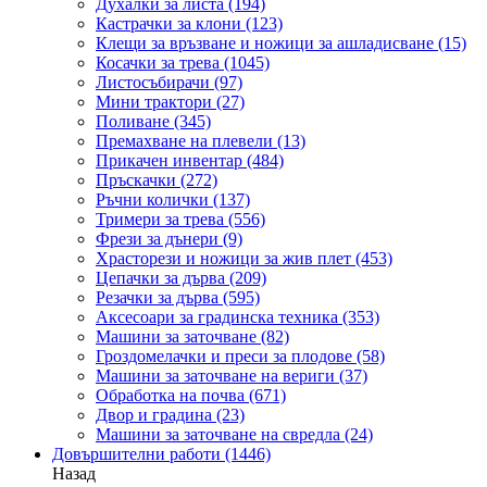
Духалки за листа
(194)
Кастрачки за клони
(123)
Клещи за връзване и ножици за ашладисване
(15)
Косачки за трева
(1045)
Листосъбирачи
(97)
Мини трактори
(27)
Поливане
(345)
Премахване на плевели
(13)
Прикачен инвентар
(484)
Пръскачки
(272)
Ръчни колички
(137)
Тримери за трева
(556)
Фрези за дънери
(9)
Храсторези и ножици за жив плет
(453)
Цепачки за дърва
(209)
Резачки за дърва
(595)
Аксесоари за градинска техника
(353)
Машини за заточване
(82)
Гроздомелачки и преси за плодове
(58)
Машини за заточване на вериги
(37)
Обработка на почва
(671)
Двор и градина
(23)
Машини за заточване на свредла
(24)
Довършителни работи
(1446)
Назад