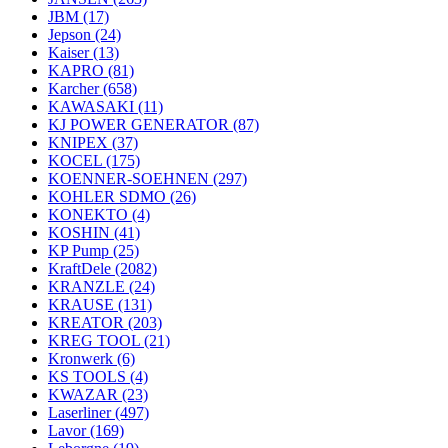
JBM
(17)
Jepson
(24)
Kaiser
(13)
KAPRO
(81)
Karcher
(658)
KAWASAKI
(11)
KJ POWER GENERATOR
(87)
KNIPEX
(37)
KOCEL
(175)
KOENNER-SOEHNEN
(297)
KOHLER SDMO
(26)
KONEKTO
(4)
KOSHIN
(41)
KP Pump
(25)
KraftDele
(2082)
KRANZLE
(24)
KRAUSE
(131)
KREATOR
(203)
KREG TOOL
(21)
Kronwerk
(6)
KS TOOLS
(4)
KWAZAR
(23)
Laserliner
(497)
Lavor
(169)