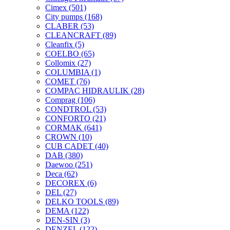
Cimex
(501)
City pumps
(168)
CLABER
(53)
CLEANCRAFT
(89)
Cleanfix
(5)
COELBO
(65)
Collomix
(27)
COLUMBIA
(1)
COMET
(76)
COMPAC HIDRAULIK
(28)
Comprag
(106)
CONDTROL
(53)
CONFORTO
(21)
CORMAK
(641)
CROWN
(10)
CUB CADET
(40)
DAB
(380)
Daewoo
(251)
Deca
(62)
DECOREX
(6)
DEL
(27)
DELKO TOOLS
(89)
DEMA
(122)
DEN-SIN
(3)
DENZEL
(122)