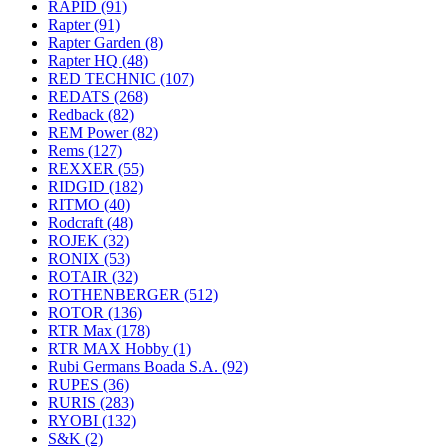
RAPID
(91)
Rapter
(91)
Rapter Garden
(8)
Rapter HQ
(48)
RED TECHNIC
(107)
REDATS
(268)
Redback
(82)
REM Power
(82)
Rems
(127)
REXXER
(55)
RIDGID
(182)
RITMO
(40)
Rodcraft
(48)
ROJEK
(32)
RONIX
(53)
ROTAIR
(32)
ROTHENBERGER
(512)
ROTOR
(136)
RTR Max
(178)
RTR MAX Hobby
(1)
Rubi Germans Boada S.A.
(92)
RUPES
(36)
RURIS
(283)
RYOBI
(132)
S&K
(2)