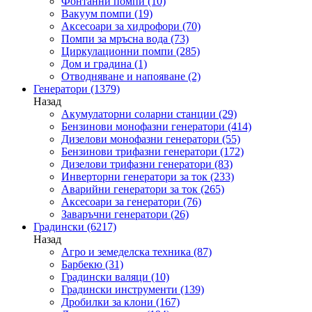
Фонтанни помпи
(10)
Вакуум помпи
(19)
Аксесоари за хидрофори
(70)
Помпи за мръсна вода
(73)
Циркулационни помпи
(285)
Дом и градина
(1)
Отводняване и напояване
(2)
Генератори
(1379)
Назад
Акумулаторни соларни станции
(29)
Бензинови монофазни генератори
(414)
Дизелови монофазни генератори
(55)
Бензинови трифазни генератори
(172)
Дизелови трифазни генератори
(83)
Инверторни генератори за ток
(233)
Аварийни генератори за ток
(265)
Аксесоари за генератори
(76)
Заваръчни генератори
(26)
Градински
(6217)
Назад
Агро и земеделска техника
(87)
Барбекю
(31)
Градински валяци
(10)
Градински инструменти
(139)
Дробилки за клони
(167)