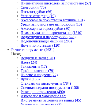
Пневматични пистолети за почистване
(57)
Снегорини
(76)
Пясъкоструйки
(66)
Улеи за отпадъци
(19)
Аксесоари за почистваща техника
(191)
Уреди за почистване на прозорци
(15)
Аксесоари за водоструйки
(80)
Прахосмукачки и парочистачки
(1310)
Водоструйки и пароструйки
(628)
Подопочистващи машини
(283)
Други почистващи
(120)
Ръчни инструменти
(2621)
Назад
Вендузи и лапи
(141)
Длета
(24)
Такаламити
(17)
Тръбни ключове
(79)
Пилене и шкурене
(22)
Други
(136)
Стандартни инструменти
(784)
Специализирани инструменти
(156)
Режещи и строителни
(490)
Измерване и маркиране
(32)
Инструменти за лепене на винил
(45)
Ударни инструменти
(37)