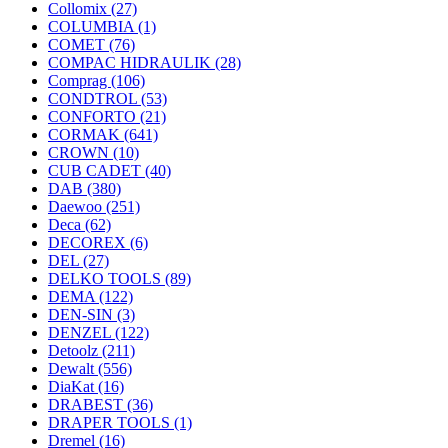
Collomix
(27)
COLUMBIA
(1)
COMET
(76)
COMPAC HIDRAULIK
(28)
Comprag
(106)
CONDTROL
(53)
CONFORTO
(21)
CORMAK
(641)
CROWN
(10)
CUB CADET
(40)
DAB
(380)
Daewoo
(251)
Deca
(62)
DECOREX
(6)
DEL
(27)
DELKO TOOLS
(89)
DEMA
(122)
DEN-SIN
(3)
DENZEL
(122)
Detoolz
(211)
Dewalt
(556)
DiaKat
(16)
DRABEST
(36)
DRAPER TOOLS
(1)
Dremel
(16)