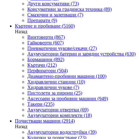
Други консумативи
(73)
Консумативи за градинска техника
(89)
Смазочни и залепващи
(7)
Препарати
(9)
Къртене и пробиване
(5160)
Назад
Винтоверти
(867)
Гайковерти
(607)
Пневматични чукове/секачи
(27)
Акумулаторни батерии и зарядни устройства
(630)
Бормашини
(892)
Къртачи
(212)
Перфоратори
(504)
Диамантено-пробивни машини
(100)
Хидравлични станции
(10)
Хидравлични чукове
(7)
Пистолети за пирони
(25)
Аксесоари за пробивни машини
(949)
Такери
(235)
Акумулаторни отвертки
(69)
Акумулаторни комплекти
(18)
Почистващи машини
(2914)
Назад
Акумулаторни водоструйки
(39)
Колички за почистване
(23)