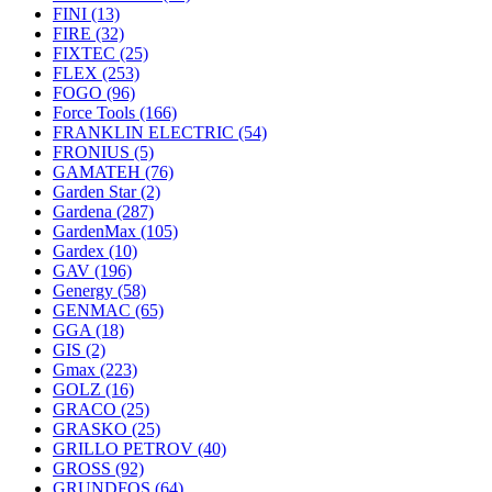
FINI
(13)
FIRE
(32)
FIXTEC
(25)
FLEX
(253)
FOGO
(96)
Force Tools
(166)
FRANKLIN ELECTRIC
(54)
FRONIUS
(5)
GAMATEH
(76)
Garden Star
(2)
Gardena
(287)
GardenMax
(105)
Gardex
(10)
GAV
(196)
Genergy
(58)
GENMAC
(65)
GGA
(18)
GIS
(2)
Gmax
(223)
GOLZ
(16)
GRACO
(25)
GRASKO
(25)
GRILLO PETROV
(40)
GROSS
(92)
GRUNDFOS
(64)