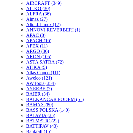
AIRCRAFT
(349)
AL-KO
(30)
ALFRA
(36)
Almaz
(27)
Altrad-Limex
(17)
ANNOVI REVERBERI
(1)
APAC
(8)
APACH
(16)
APEX
(11)
ARGO
(36)
ARON
(105)
ASTA SATRA
(72)
ATIKA
(5)
Atlas Copco
(111)
Awelco
(121)
AWTools
(354)
AYERBE
(7)
BAIER
(34)
BALKANCAR PODEM
(51)
BAMAX
(80)
BASS POLSKA
(140)
BATAVIA
(35)
BATMATIC
(22)
BATTIPAV
(43)
Baukraft
(15)