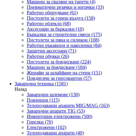
Машини за сваляне на тапети
(4)
Пневматични резачки и нитачки
(33)
Работно оборудване
(61)
Пистолети за горещ въздух
(158)
Работно облекло
(68)
Аксесоари за бъркалки
(10)
Бъркалки за строителни смеси
(175)
Пистолети за пяна и силикон
(108)
Работни ръкавици и наколенки
(84)
Защитни аксесоари
(71)
Работни обувки
(26)
Пистолети за боядисване
(224)
Машини за боядисване
(184)
Жирафи за шлайфане на стени
(151)
Повдигачи за гипсокартон
(57)
Заваръчна техника
(1581)
Назад
Заваръчни шлемове
(130)
Поялници
(115)
Телоподаващи апарати MIG/MAG
(163)
Заваръчни апарати TIG
(53)
Инверторни електрожени
(500)
Горелки
(76)
Електрожени
(102)
Телоподаващи апарати
(40)