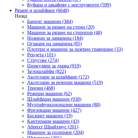
Куфари и шкафове с инструменти
(599)
Рязане и шлайфане
(6648)
Назад
Банциг машини
(384)
Машини за рязане на стени
(20)
Машини за рязане на стиропор
(48)
Ножици за ламарина
(184)
Огъване на ламарина
(85)
Плотери и машини за лазерно гравиране
(33)
Рендета
(101)
Стругове
(274)
Циркуляри за дърва
(919)
Ъглошлайфи
(822)
Аксесоари за шлайфане
(172)
Аксесоари за режещи машини
(519)
Триони
(468)
Режещи машини
(62)
Шлайфащи машини
(938)
Мултифункционални машини
(88)
Фрезоващи машини
(427)
Бисквит машини
(19)
Кантиращи машини
(43)
Абрихт Щрайхмус
(201)
Машини за полиране
(204)
Шмиргели
(201)