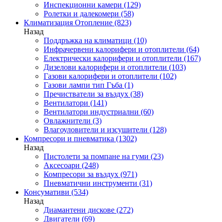
Инспекционни камери
(129)
Ролетки и далекомери
(58)
Климатизация Отопление
(823)
Назад
Поддръжка на климатици
(10)
Инфрачервени калорифери и отоплители
(64)
Електрически калорифери и отоплители
(167)
Дизелови калорифери и отоплители
(103)
Газови калорифери и отоплители
(102)
Газови лампи тип Гъба
(1)
Пречистватели за въздух
(38)
Вентилатори
(141)
Вентилатори индустриални
(60)
Овлажнители
(3)
Влагоуловители и изсушители
(128)
Компресори и пневматика
(1302)
Назад
Пистолети за помпане на гуми
(23)
Аксесоари
(248)
Компресори за въздух
(971)
Пневматични инструменти
(31)
Консумативи
(534)
Назад
Диамантени дискове
(272)
Двигатели
(69)