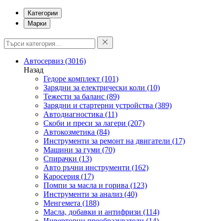
Категории
Марки
Автосервиз
(3016)
Назад
Гедоре комплект
(101)
Зарядни за електрически коли
(10)
Тежести за баланс
(89)
Зарядни и стартерни устройства
(389)
Автодиагностика
(11)
Скоби и преси за лагери
(207)
Автокозметика
(84)
Инструменти за ремонт на двигатели
(17)
Машини за гуми
(70)
Спирачки
(13)
Авто ръчни инструменти
(162)
Каросерия
(17)
Помпи за масла и горива
(123)
Инструменти за анализ
(40)
Менгемета
(188)
Масла, добавки и антифризи
(114)
Инверторни преобразуватели
(14)