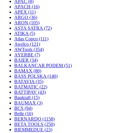
APAC
(8)
APACH
(16)
APEX
(11)
ARGO
(36)
ARON
(105)
ASTA SATRA
(72)
ATIKA
(5)
Atlas Copco
(111)
Awelco
(121)
AWTools
(354)
AYERBE
(7)
BAIER
(34)
BALKANCAR PODEM
(51)
BAMAX
(80)
BASS POLSKA
(140)
BATAVIA
(35)
BATMATIC
(22)
BATTIPAV
(43)
Baukraft
(15)
BAUMAX
(3)
BCS
(94)
Belle
(16)
BERNARDO
(1158)
BETA TOOLS
(250)
BIEMMEDUE
(23)