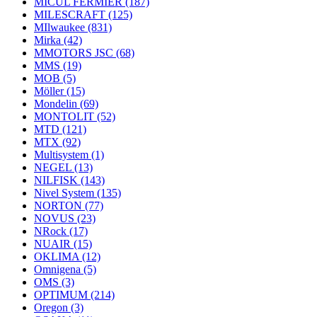
MICUL FERMIER
(187)
MILESCRAFT
(125)
MIlwaukee
(831)
Mirka
(42)
MMOTORS JSC
(68)
MMS
(19)
MOB
(5)
Möller
(15)
Mondelin
(69)
MONTOLIT
(52)
MTD
(121)
MTX
(92)
Multisystem
(1)
NEGEL
(13)
NILFISK
(143)
Nivel System
(135)
NORTON
(77)
NOVUS
(23)
NRock
(17)
NUAIR
(15)
OKLIMA
(12)
Omnigena
(5)
OMS
(3)
OPTIMUM
(214)
Oregon
(3)