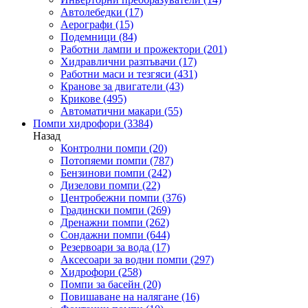
Автолебедки
(17)
Аерографи
(15)
Подемници
(84)
Работни лампи и прожектори
(201)
Хидравлични разпъвачи
(17)
Работни маси и тезгяси
(431)
Кранове за двигатели
(43)
Крикове
(495)
Автоматични макари
(55)
Помпи хидрофори
(3384)
Назад
Контролни помпи
(20)
Потопяеми помпи
(787)
Бензинови помпи
(242)
Дизелови помпи
(22)
Центробежни помпи
(376)
Градински помпи
(269)
Дренажни помпи
(262)
Сондажни помпи
(644)
Резервоари за вода
(17)
Аксесоари за водни помпи
(297)
Хидрофори
(258)
Помпи за басейн
(20)
Повишаване на налягане
(16)