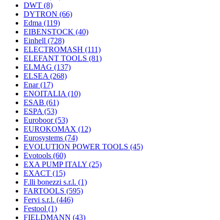
DWT
(8)
DYTRON
(66)
Edma
(119)
EIBENSTOCK
(40)
Einhell
(728)
ELECTROMASH
(111)
ELEFANT TOOLS
(81)
ELMAG
(137)
ELSEA
(268)
Enar
(17)
ENOITALIA
(10)
ESAB
(61)
ESPA
(53)
Euroboor
(53)
EUROKOMAX
(12)
Eurosystems
(74)
EVOLUTION POWER TOOLS
(45)
Evotools
(60)
EXA PUMP ITALY
(25)
EXACT
(15)
F.lli bonezzi s.r.l.
(1)
FARTOOLS
(595)
Fervi s.r.l.
(446)
Festool
(1)
FIELDMANN
(43)