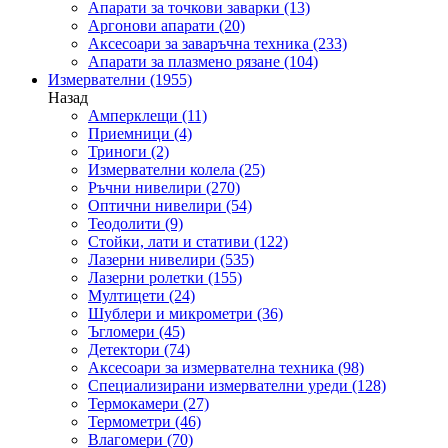
Апарати за точкови заварки
(13)
Аргонови апарати
(20)
Аксесоари за заваръчна техника
(233)
Апарати за плазмено рязане
(104)
Измервателни
(1955)
Назад
Амперклещи
(11)
Приемници
(4)
Триноги
(2)
Измервателни колела
(25)
Ръчни нивелири
(270)
Оптични нивелири
(54)
Теодолити
(9)
Стойки, лати и стативи
(122)
Лазерни нивелири
(535)
Лазерни ролетки
(155)
Мултицети
(24)
Шублери и микрометри
(36)
Ъгломери
(45)
Детектори
(74)
Аксесоари за измервателна техника
(98)
Специализирани измервателни уреди
(128)
Термокамери
(27)
Термометри
(46)
Влагомери
(70)