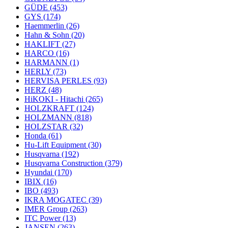
GÜDE
(453)
GYS
(174)
Haemmerlin
(26)
Hahn & Sohn
(20)
HAKLIFT
(27)
HARCO
(16)
HARMANN
(1)
HERLY
(73)
HERVISA PERLES
(93)
HERZ
(48)
HiKOKI - Hitachi
(265)
HOLZKRAFT
(124)
HOLZMANN
(818)
HOLZSTAR
(32)
Honda
(61)
Hu-Lift Equipment
(30)
Husqvarna
(192)
Husqvarna Construction
(379)
Hyundai
(170)
IBIX
(16)
IBO
(493)
IKRA MOGATEC
(39)
IMER Group
(263)
ITC Power
(13)
JANSEN
(263)