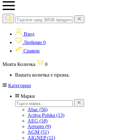
Вход
Любими
0
Сравни
Моята Количка
0
Вашата количка е празна.
Категории
Марки
Abac
(56)
Activa Polska
(13)
AEG
(18)
Aeropro
(9)
AGM
(51)
AIGNEP
(11)