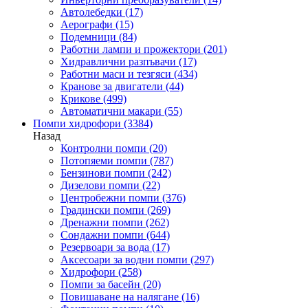
Автолебедки
(17)
Аерографи
(15)
Подемници
(84)
Работни лампи и прожектори
(201)
Хидравлични разпъвачи
(17)
Работни маси и тезгяси
(434)
Кранове за двигатели
(44)
Крикове
(499)
Автоматични макари
(55)
Помпи хидрофори
(3384)
Назад
Контролни помпи
(20)
Потопяеми помпи
(787)
Бензинови помпи
(242)
Дизелови помпи
(22)
Центробежни помпи
(376)
Градински помпи
(269)
Дренажни помпи
(262)
Сондажни помпи
(644)
Резервоари за вода
(17)
Аксесоари за водни помпи
(297)
Хидрофори
(258)
Помпи за басейн
(20)
Повишаване на налягане
(16)