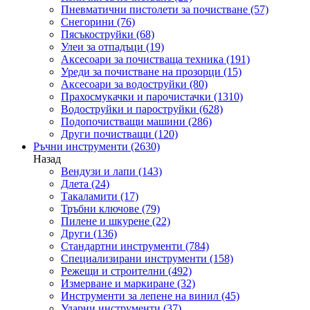
Пневматични пистолети за почистване
(57)
Снегорини
(76)
Пясъкоструйки
(68)
Улеи за отпадъци
(19)
Аксесоари за почистваща техника
(191)
Уреди за почистване на прозорци
(15)
Аксесоари за водоструйки
(80)
Прахосмукачки и парочистачки
(1310)
Водоструйки и пароструйки
(628)
Подопочистващи машини
(286)
Други почистващи
(120)
Ръчни инструменти
(2630)
Назад
Вендузи и лапи
(143)
Длета
(24)
Такаламити
(17)
Тръбни ключове
(79)
Пилене и шкурене
(22)
Други
(136)
Стандартни инструменти
(784)
Специализирани инструменти
(158)
Режещи и строителни
(492)
Измерване и маркиране
(32)
Инструменти за лепене на винил
(45)
Ударни инструменти
(37)