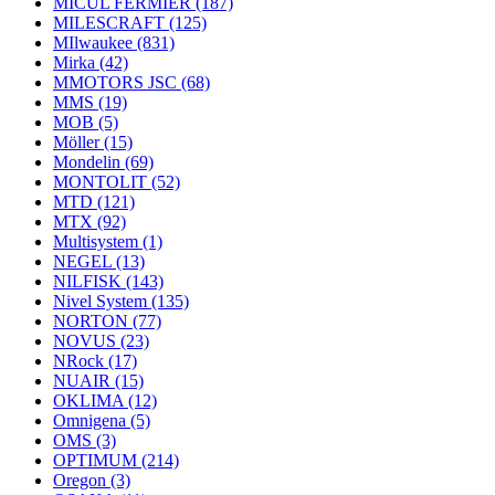
MICUL FERMIER
(187)
MILESCRAFT
(125)
MIlwaukee
(831)
Mirka
(42)
MMOTORS JSC
(68)
MMS
(19)
MOB
(5)
Möller
(15)
Mondelin
(69)
MONTOLIT
(52)
MTD
(121)
MTX
(92)
Multisystem
(1)
NEGEL
(13)
NILFISK
(143)
Nivel System
(135)
NORTON
(77)
NOVUS
(23)
NRock
(17)
NUAIR
(15)
OKLIMA
(12)
Omnigena
(5)
OMS
(3)
OPTIMUM
(214)
Oregon
(3)