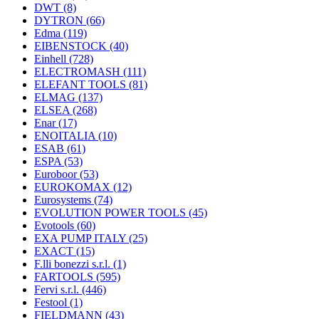
DWT
(8)
DYTRON
(66)
Edma
(119)
EIBENSTOCK
(40)
Einhell
(728)
ELECTROMASH
(111)
ELEFANT TOOLS
(81)
ELMAG
(137)
ELSEA
(268)
Enar
(17)
ENOITALIA
(10)
ESAB
(61)
ESPA
(53)
Euroboor
(53)
EUROKOMAX
(12)
Eurosystems
(74)
EVOLUTION POWER TOOLS
(45)
Evotools
(60)
EXA PUMP ITALY
(25)
EXACT
(15)
F.lli bonezzi s.r.l.
(1)
FARTOOLS
(595)
Fervi s.r.l.
(446)
Festool
(1)
FIELDMANN
(43)