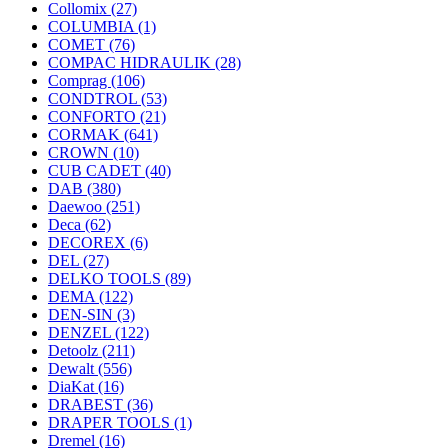
Collomix
(27)
COLUMBIA
(1)
COMET
(76)
COMPAC HIDRAULIK
(28)
Comprag
(106)
CONDTROL
(53)
CONFORTO
(21)
CORMAK
(641)
CROWN
(10)
CUB CADET
(40)
DAB
(380)
Daewoo
(251)
Deca
(62)
DECOREX
(6)
DEL
(27)
DELKO TOOLS
(89)
DEMA
(122)
DEN-SIN
(3)
DENZEL
(122)
Detoolz
(211)
Dewalt
(556)
DiaKat
(16)
DRABEST
(36)
DRAPER TOOLS
(1)
Dremel
(16)