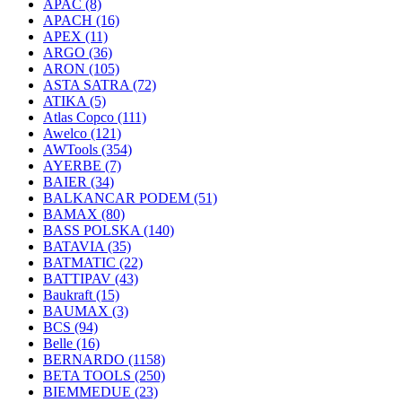
APAC
(8)
APACH
(16)
APEX
(11)
ARGO
(36)
ARON
(105)
ASTA SATRA
(72)
ATIKA
(5)
Atlas Copco
(111)
Awelco
(121)
AWTools
(354)
AYERBE
(7)
BAIER
(34)
BALKANCAR PODEM
(51)
BAMAX
(80)
BASS POLSKA
(140)
BATAVIA
(35)
BATMATIC
(22)
BATTIPAV
(43)
Baukraft
(15)
BAUMAX
(3)
BCS
(94)
Belle
(16)
BERNARDO
(1158)
BETA TOOLS
(250)
BIEMMEDUE
(23)