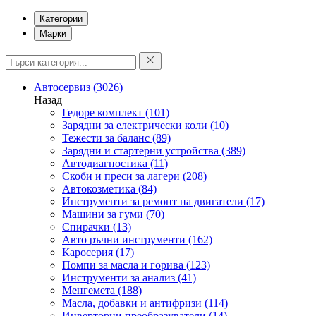
Категории
Марки
Автосервиз
(3026)
Назад
Гедоре комплект
(101)
Зарядни за електрически коли
(10)
Тежести за баланс
(89)
Зарядни и стартерни устройства
(389)
Автодиагностика
(11)
Скоби и преси за лагери
(208)
Автокозметика
(84)
Инструменти за ремонт на двигатели
(17)
Машини за гуми
(70)
Спирачки
(13)
Авто ръчни инструменти
(162)
Каросерия
(17)
Помпи за масла и горива
(123)
Инструменти за анализ
(41)
Менгемета
(188)
Масла, добавки и антифризи
(114)
Инверторни преобразуватели
(14)