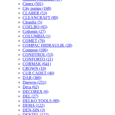
Cimex
(501)
City pumps
(168)
CLABER
(53)
CLEANCRAFT
(89)
Cleanfix
(5)
COELBO
(65)
Collomix
(27)
COLUMBIA
(1)
COMET
(76)
COMPAC HIDRAULIK
(28)
Comprag
(106)
CONDTROL
(53)
CONFORTO
(21)
CORMAK
(641)
CROWN
(10)
CUB CADET
(40)
DAB
(380)
Daewoo
(251)
Deca
(62)
DECOREX
(6)
DEL
(27)
DELKO TOOLS
(89)
DEMA
(122)
DEN-SIN
(3)
DENZEL
(122)