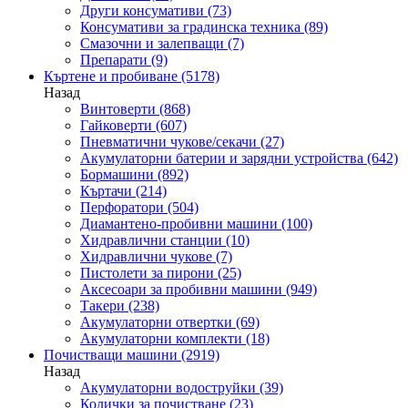
Други консумативи
(73)
Консумативи за градинска техника
(89)
Смазочни и залепващи
(7)
Препарати
(9)
Къртене и пробиване
(5178)
Назад
Винтоверти
(868)
Гайковерти
(607)
Пневматични чукове/секачи
(27)
Акумулаторни батерии и зарядни устройства
(642)
Бормашини
(892)
Къртачи
(214)
Перфоратори
(504)
Диамантено-пробивни машини
(100)
Хидравлични станции
(10)
Хидравлични чукове
(7)
Пистолети за пирони
(25)
Аксесоари за пробивни машини
(949)
Такери
(238)
Акумулаторни отвертки
(69)
Акумулаторни комплекти
(18)
Почистващи машини
(2919)
Назад
Акумулаторни водоструйки
(39)
Колички за почистване
(23)