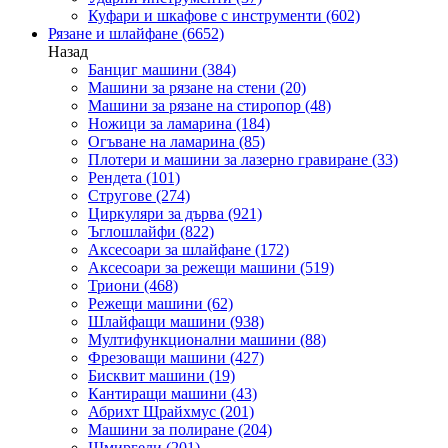
Куфари и шкафове с инструменти
(602)
Рязане и шлайфане
(6652)
Назад
Банциг машини
(384)
Машини за рязане на стени
(20)
Машини за рязане на стиропор
(48)
Ножици за ламарина
(184)
Огъване на ламарина
(85)
Плотери и машини за лазерно гравиране
(33)
Рендета
(101)
Стругове
(274)
Циркуляри за дърва
(921)
Ъглошлайфи
(822)
Аксесоари за шлайфане
(172)
Аксесоари за режещи машини
(519)
Триони
(468)
Режещи машини
(62)
Шлайфащи машини
(938)
Мултифункционални машини
(88)
Фрезоващи машини
(427)
Бисквит машини
(19)
Кантиращи машини
(43)
Абрихт Щрайхмус
(201)
Машини за полиране
(204)
Шмиргели
(201)