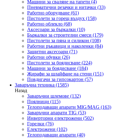
Машини за сваляне на тапети
(4)
Пневматични резачки и нитачки
(33)
Работно оборудване
(61)
Пистолети за горещ въздух
(158)
Работно облекло
(68)
Аксесоари за бъркалки
(10)
Бъркалки за строителни смеси
(179)
Пистолети за пяна и силикон
(108)
Работни ръкавици и наколенки
(84)
Защитни аксесоари
(71)
Работни обувки
(26)
Пистолети за боядисване
(224)
Машини за боядисване
(184)
Жирафи за шлайфане на стени
(151)
Повдигачи за гипсокартон
(57)
Заваръчна техника
(1585)
Назад
Заваръчни шлемове
(132)
Поялници
(115)
Телоподаващи апарати MIG/MAG
(163)
Заваръчни апарати TIG
(53)
Инверторни електрожени
(502)
Горелки
(76)
Електрожени
(102)
Телоподаващи апарати
(40)