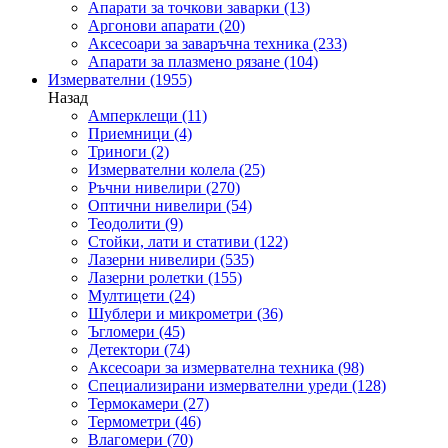
Апарати за точкови заварки
(13)
Аргонови апарати
(20)
Аксесоари за заваръчна техника
(233)
Апарати за плазмено рязане
(104)
Измервателни
(1955)
Назад
Амперклещи
(11)
Приемници
(4)
Триноги
(2)
Измервателни колела
(25)
Ръчни нивелири
(270)
Оптични нивелири
(54)
Теодолити
(9)
Стойки, лати и стативи
(122)
Лазерни нивелири
(535)
Лазерни ролетки
(155)
Мултицети
(24)
Шублери и микрометри
(36)
Ъгломери
(45)
Детектори
(74)
Аксесоари за измервателна техника
(98)
Специализирани измервателни уреди
(128)
Термокамери
(27)
Термометри
(46)
Влагомери
(70)