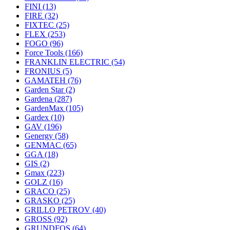
FINI
(13)
FIRE
(32)
FIXTEC
(25)
FLEX
(253)
FOGO
(96)
Force Tools
(166)
FRANKLIN ELECTRIC
(54)
FRONIUS
(5)
GAMATEH
(76)
Garden Star
(2)
Gardena
(287)
GardenMax
(105)
Gardex
(10)
GAV
(196)
Genergy
(58)
GENMAC
(65)
GGA
(18)
GIS
(2)
Gmax
(223)
GOLZ
(16)
GRACO
(25)
GRASKO
(25)
GRILLO PETROV
(40)
GROSS
(92)
GRUNDFOS
(64)