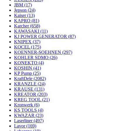
JBM
(17)
Jepson
(24)
Kaiser
(13)
KAPRO
(81)
Karcher
(658)
KAWASAKI
(11)
KJ POWER GENERATOR
(87)
KNIPEX
(37)
KOCEL
(175)
KOENNER-SOEHNEN
(297)
KOHLER SDMO
(26)
KONEKTO
(4)
KOSHIN
(41)
KP Pump
(25)
KraftDele
(2082)
KRANZLE
(24)
KRAUSE
(131)
KREATOR
(203)
KREG TOOL
(21)
Kronwerk
(6)
KS TOOLS
(4)
KWAZAR
(23)
Laserliner
(497)
Lavor
(169)