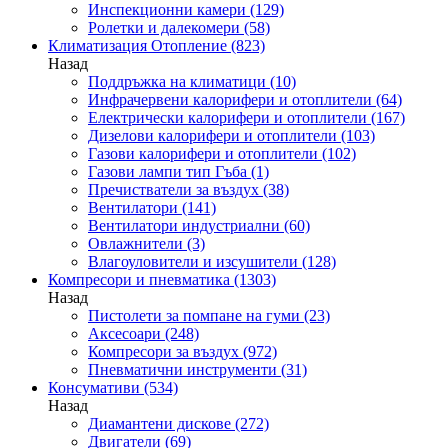
Инспекционни камери
(129)
Ролетки и далекомери
(58)
Климатизация Отопление
(823)
Назад
Поддръжка на климатици
(10)
Инфрачервени калорифери и отоплители
(64)
Електрически калорифери и отоплители
(167)
Дизелови калорифери и отоплители
(103)
Газови калорифери и отоплители
(102)
Газови лампи тип Гъба
(1)
Пречистватели за въздух
(38)
Вентилатори
(141)
Вентилатори индустриални
(60)
Овлажнители
(3)
Влагоуловители и изсушители
(128)
Компресори и пневматика
(1303)
Назад
Пистолети за помпане на гуми
(23)
Аксесоари
(248)
Компресори за въздух
(972)
Пневматични инструменти
(31)
Консумативи
(534)
Назад
Диамантени дискове
(272)
Двигатели
(69)