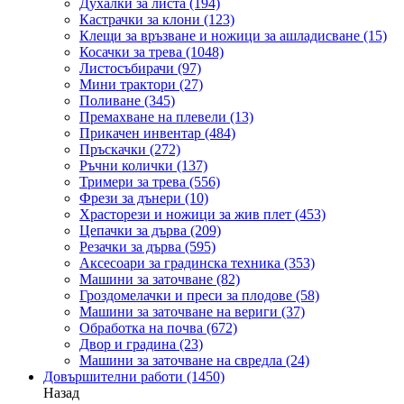
Духалки за листа
(194)
Кастрачки за клони
(123)
Клещи за връзване и ножици за ашладисване
(15)
Косачки за трева
(1048)
Листосъбирачи
(97)
Мини трактори
(27)
Поливане
(345)
Премахване на плевели
(13)
Прикачен инвентар
(484)
Пръскачки
(272)
Ръчни колички
(137)
Тримери за трева
(556)
Фрези за дънери
(10)
Храсторези и ножици за жив плет
(453)
Цепачки за дърва
(209)
Резачки за дърва
(595)
Аксесоари за градинска техника
(353)
Машини за заточване
(82)
Гроздомелачки и преси за плодове
(58)
Машини за заточване на вериги
(37)
Обработка на почва
(672)
Двор и градина
(23)
Машини за заточване на свредла
(24)
Довършителни работи
(1450)
Назад