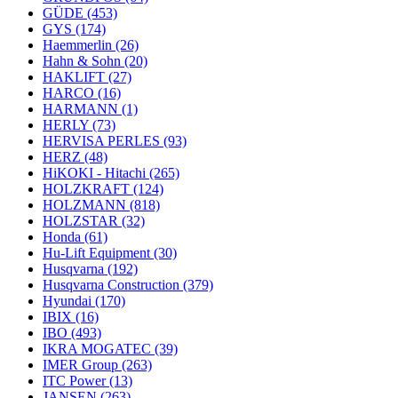
GÜDE
(453)
GYS
(174)
Haemmerlin
(26)
Hahn & Sohn
(20)
HAKLIFT
(27)
HARCO
(16)
HARMANN
(1)
HERLY
(73)
HERVISA PERLES
(93)
HERZ
(48)
HiKOKI - Hitachi
(265)
HOLZKRAFT
(124)
HOLZMANN
(818)
HOLZSTAR
(32)
Honda
(61)
Hu-Lift Equipment
(30)
Husqvarna
(192)
Husqvarna Construction
(379)
Hyundai
(170)
IBIX
(16)
IBO
(493)
IKRA MOGATEC
(39)
IMER Group
(263)
ITC Power
(13)
JANSEN
(263)