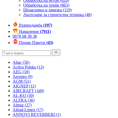
Обработка на бетон
(620)
Обработка на тръби
(863)
Шпакловка и замазка
(119)
Аксесоари за строителна техника
(48)
Разпродажба
(197)
Намаление
(7911)
0878 68 38 38
Промо Пакети
(43)
Abac
(56)
Activa Polska
(13)
AEG
(18)
Aeropro
(9)
AGM
(51)
AIGNEP
(11)
AIRCRAFT
(349)
AL-KO
(30)
ALFRA
(36)
Almaz
(27)
Altrad-Limex
(17)
ANNOVI REVERBERI
(1)