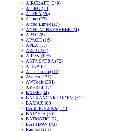
AIRCRAFT
(349)
AL-KO
(30)
ALFRA
(36)
Almaz
(27)
Altrad-Limex
(17)
ANNOVI REVERBERI
(1)
APAC
(8)
APACH
(16)
APEX
(11)
ARGO
(36)
ARON
(105)
ASTA SATRA
(72)
ATIKA
(5)
Atlas Copco
(111)
Awelco
(121)
AWTools
(354)
AYERBE
(7)
BAIER
(34)
BALKANCAR PODEM
(51)
BAMAX
(80)
BASS POLSKA
(140)
BATAVIA
(35)
BATMATIC
(22)
BATTIPAV
(43)
Baukraft
(15)