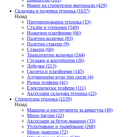
Рязане на строителни материали
(429)
Складова и подемна техника
(1637)
Назад
Противопожарна техника
(33)
Стълби и степенки
(549)
Ножични платформи
(66)
Палетни колички
(83)
Палетни стакери
(9)
Стакери
(60)
Транспортни колички
(244)
Стелажи и контейнери
(26)
Лебедки
(213)
Скелета и платформи
(145)
Алуминиеви кули тип скеле
(4)
Ръчни телфери
(41)
Електрически телфери
(111)
Аксесоари складова техника
(22)
Строителна техника
(2139)
Назад
Машини и инструменти за арматура
(49)
Мини багери
(22)
Аксесоари за бетон машини
(33)
Уплътняване и трамбоване
(268)
Мини дъмпери
(72)