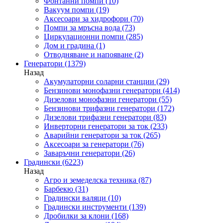
Фонтанни помпи
(10)
Вакуум помпи
(19)
Аксесоари за хидрофори
(70)
Помпи за мръсна вода
(73)
Циркулационни помпи
(285)
Дом и градина
(1)
Отводняване и напояване
(2)
Генератори
(1379)
Назад
Акумулаторни соларни станции
(29)
Бензинови монофазни генератори
(414)
Дизелови монофазни генератори
(55)
Бензинови трифазни генератори
(172)
Дизелови трифазни генератори
(83)
Инверторни генератори за ток
(233)
Аварийни генератори за ток
(265)
Аксесоари за генератори
(76)
Заваръчни генератори
(26)
Градински
(6223)
Назад
Агро и земеделска техника
(87)
Барбекю
(31)
Градински валяци
(10)
Градински инструменти
(139)
Дробилки за клони
(168)