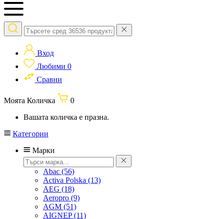
Вход
Любими
0
Сравни
Моята Количка
0
Вашата количка е празна.
Категории
Марки
Abac
(56)
Activa Polska
(13)
AEG
(18)
Aeropro
(9)
AGM
(51)
AIGNEP
(11)