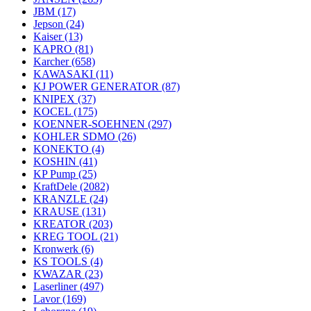
JBM
(17)
Jepson
(24)
Kaiser
(13)
KAPRO
(81)
Karcher
(658)
KAWASAKI
(11)
KJ POWER GENERATOR
(87)
KNIPEX
(37)
KOCEL
(175)
KOENNER-SOEHNEN
(297)
KOHLER SDMO
(26)
KONEKTO
(4)
KOSHIN
(41)
KP Pump
(25)
KraftDele
(2082)
KRANZLE
(24)
KRAUSE
(131)
KREATOR
(203)
KREG TOOL
(21)
Kronwerk
(6)
KS TOOLS
(4)
KWAZAR
(23)
Laserliner
(497)
Lavor
(169)