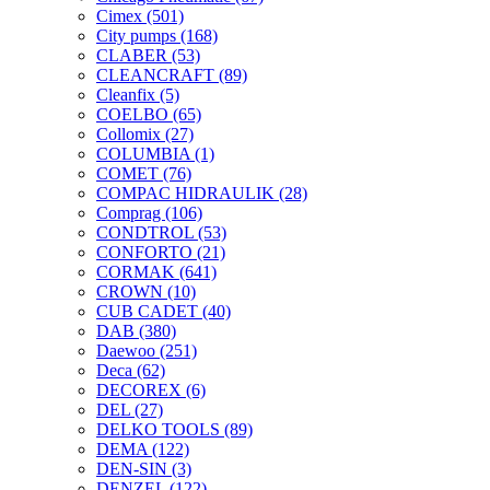
Cimex
(501)
City pumps
(168)
CLABER
(53)
CLEANCRAFT
(89)
Cleanfix
(5)
COELBO
(65)
Collomix
(27)
COLUMBIA
(1)
COMET
(76)
COMPAC HIDRAULIK
(28)
Comprag
(106)
CONDTROL
(53)
CONFORTO
(21)
CORMAK
(641)
CROWN
(10)
CUB CADET
(40)
DAB
(380)
Daewoo
(251)
Deca
(62)
DECOREX
(6)
DEL
(27)
DELKO TOOLS
(89)
DEMA
(122)
DEN-SIN
(3)
DENZEL
(122)