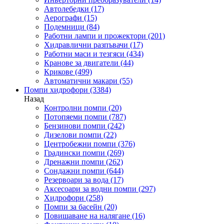
Автолебедки
(17)
Аерографи
(15)
Подемници
(84)
Работни лампи и прожектори
(201)
Хидравлични разпъвачи
(17)
Работни маси и тезгяси
(434)
Кранове за двигатели
(44)
Крикове
(499)
Автоматични макари
(55)
Помпи хидрофори
(3384)
Назад
Контролни помпи
(20)
Потопяеми помпи
(787)
Бензинови помпи
(242)
Дизелови помпи
(22)
Центробежни помпи
(376)
Градински помпи
(269)
Дренажни помпи
(262)
Сондажни помпи
(644)
Резервоари за вода
(17)
Аксесоари за водни помпи
(297)
Хидрофори
(258)
Помпи за басейн
(20)
Повишаване на налягане
(16)