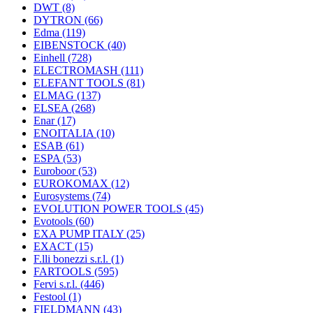
DWT
(8)
DYTRON
(66)
Edma
(119)
EIBENSTOCK
(40)
Einhell
(728)
ELECTROMASH
(111)
ELEFANT TOOLS
(81)
ELMAG
(137)
ELSEA
(268)
Enar
(17)
ENOITALIA
(10)
ESAB
(61)
ESPA
(53)
Euroboor
(53)
EUROKOMAX
(12)
Eurosystems
(74)
EVOLUTION POWER TOOLS
(45)
Evotools
(60)
EXA PUMP ITALY
(25)
EXACT
(15)
F.lli bonezzi s.r.l.
(1)
FARTOOLS
(595)
Fervi s.r.l.
(446)
Festool
(1)
FIELDMANN
(43)