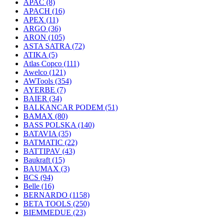
APAC
(8)
APACH
(16)
APEX
(11)
ARGO
(36)
ARON
(105)
ASTA SATRA
(72)
ATIKA
(5)
Atlas Copco
(111)
Awelco
(121)
AWTools
(354)
AYERBE
(7)
BAIER
(34)
BALKANCAR PODEM
(51)
BAMAX
(80)
BASS POLSKA
(140)
BATAVIA
(35)
BATMATIC
(22)
BATTIPAV
(43)
Baukraft
(15)
BAUMAX
(3)
BCS
(94)
Belle
(16)
BERNARDO
(1158)
BETA TOOLS
(250)
BIEMMEDUE
(23)