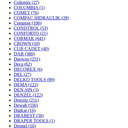
Collomix
(27)
COLUMBIA
(1)
COMET
(76)
COMPAC HIDRAULIK
(28)
Comprag
(106)
CONDTROL
(53)
CONFORTO
(21)
CORMAK
(641)
CROWN
(10)
CUB CADET
(40)
DAB
(380)
Daewoo
(251)
Deca
(62)
DECOREX
(6)
DEL
(27)
DELKO TOOLS
(89)
DEMA
(122)
DEN-SIN
(3)
DENZEL
(122)
Detoolz
(211)
Dewalt
(556)
DiaKat
(16)
DRABEST
(36)
DRAPER TOOLS
(1)
Dremel
(16)