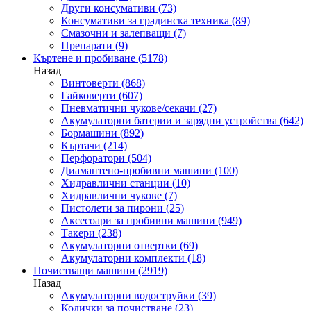
Други консумативи
(73)
Консумативи за градинска техника
(89)
Смазочни и залепващи
(7)
Препарати
(9)
Къртене и пробиване
(5178)
Назад
Винтоверти
(868)
Гайковерти
(607)
Пневматични чукове/секачи
(27)
Акумулаторни батерии и зарядни устройства
(642)
Бормашини
(892)
Къртачи
(214)
Перфоратори
(504)
Диамантено-пробивни машини
(100)
Хидравлични станции
(10)
Хидравлични чукове
(7)
Пистолети за пирони
(25)
Аксесоари за пробивни машини
(949)
Такери
(238)
Акумулаторни отвертки
(69)
Акумулаторни комплекти
(18)
Почистващи машини
(2919)
Назад
Акумулаторни водоструйки
(39)
Колички за почистване
(23)