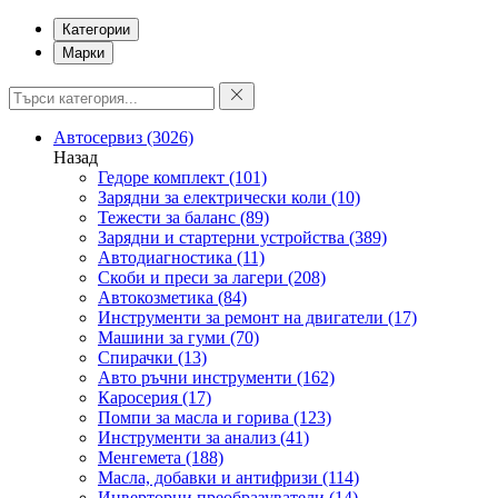
Категории
Марки
Автосервиз
(3026)
Назад
Гедоре комплект
(101)
Зарядни за електрически коли
(10)
Тежести за баланс
(89)
Зарядни и стартерни устройства
(389)
Автодиагностика
(11)
Скоби и преси за лагери
(208)
Автокозметика
(84)
Инструменти за ремонт на двигатели
(17)
Машини за гуми
(70)
Спирачки
(13)
Авто ръчни инструменти
(162)
Каросерия
(17)
Помпи за масла и горива
(123)
Инструменти за анализ
(41)
Менгемета
(188)
Масла, добавки и антифризи
(114)
Инверторни преобразуватели
(14)