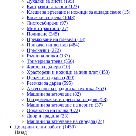
Духалки за листа
(195)
Кастрачки за клони
(123)
Клещи за връзване и ножици за ашладисване
(15)
Косачки за трева
(1048)
Листосъбирачи
(97)
Мини трактори
(27)
Поливане
(345)
Премахване на плевели
(13)
Прикачен инвентар
(484)
Пръскачки
(272)
Ръчни колички
(137)
Тримери за трева
(556)
Фрези за дънери
(10)
Храсторези и ножици за жив плет
(453)
Цепачки за дърва
(209)
Резачки за дърва
(595)
Аксесоари за градинска техника
(353)
Машини за заточване
(82)
Гроздомелачки и преси за плодове
(58)
Машини за заточване на вериги
(37)
Обработка на почва
(672)
Двор и градина
(23)
Машини за заточване на свредла
(24)
Довършителни работи
(1450)
Назад