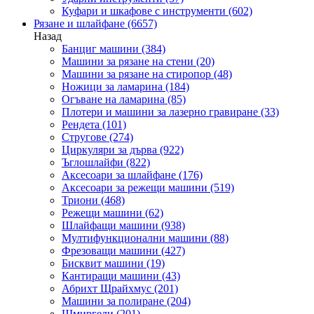
Куфари и шкафове с инструменти
(602)
Рязане и шлайфане
(6657)
Назад
Банциг машини
(384)
Машини за рязане на стени
(20)
Машини за рязане на стиропор
(48)
Ножици за ламарина
(184)
Огъване на ламарина
(85)
Плотери и машини за лазерно гравиране
(33)
Рендета
(101)
Стругове
(274)
Циркуляри за дърва
(922)
Ъглошлайфи
(822)
Аксесоари за шлайфане
(176)
Аксесоари за режещи машини
(519)
Триони
(468)
Режещи машини
(62)
Шлайфащи машини
(938)
Мултифункционални машини
(88)
Фрезоващи машини
(427)
Бисквит машини
(19)
Кантиращи машини
(43)
Абрихт Щрайхмус
(201)
Машини за полиране
(204)
Шмиргели
(201)