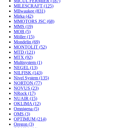
MICUL FERMIER
(187)
MILESCRAFT
(125)
MIlwaukee
(831)
Mirka
(42)
MMOTORS JSC
(68)
MMS
(19)
MOB
(5)
Möller
(15)
Mondelin
(69)
MONTOLIT
(52)
MTD
(121)
MTX
(92)
Multisystem
(1)
NEGEL
(13)
NILFISK
(143)
Nivel System
(135)
NORTON
(77)
NOVUS
(23)
NRock
(17)
NUAIR
(15)
OKLIMA
(12)
Omnigena
(5)
OMS
(3)
OPTIMUM
(214)
Oregon
(3)