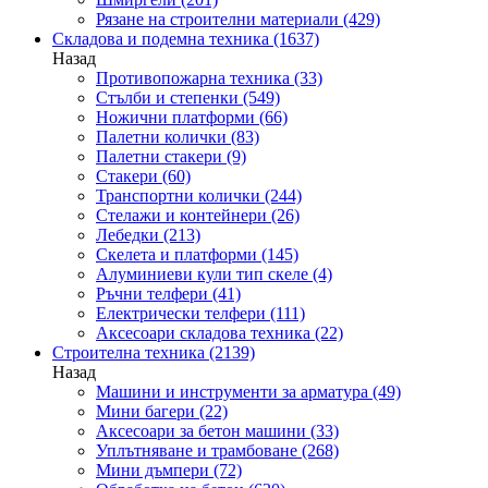
Рязане на строителни материали
(429)
Складова и подемна техника
(1637)
Назад
Противопожарна техника
(33)
Стълби и степенки
(549)
Ножични платформи
(66)
Палетни колички
(83)
Палетни стакери
(9)
Стакери
(60)
Транспортни колички
(244)
Стелажи и контейнери
(26)
Лебедки
(213)
Скелета и платформи
(145)
Алуминиеви кули тип скеле
(4)
Ръчни телфери
(41)
Електрически телфери
(111)
Аксесоари складова техника
(22)
Строителна техника
(2139)
Назад
Машини и инструменти за арматура
(49)
Мини багери
(22)
Аксесоари за бетон машини
(33)
Уплътняване и трамбоване
(268)
Мини дъмпери
(72)