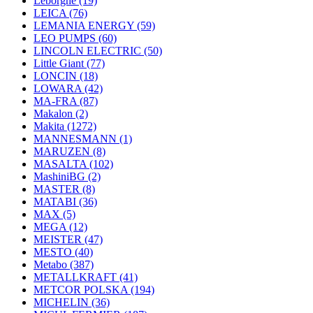
Leborgne
(19)
LEICA
(76)
LEMANIA ENERGY
(59)
LEO PUMPS
(60)
LINCOLN ELECTRIC
(50)
Little Giant
(77)
LONCIN
(18)
LOWARA
(42)
MA-FRA
(87)
Makalon
(2)
Makita
(1272)
MANNESMANN
(1)
MARUZEN
(8)
MASALTA
(102)
MashiniBG
(2)
MASTER
(8)
MATABI
(36)
MAX
(5)
MEGA
(12)
MEISTER
(47)
MESTO
(40)
Metabo
(387)
METALLKRAFT
(41)
METCOR POLSKA
(194)
MICHELIN
(36)