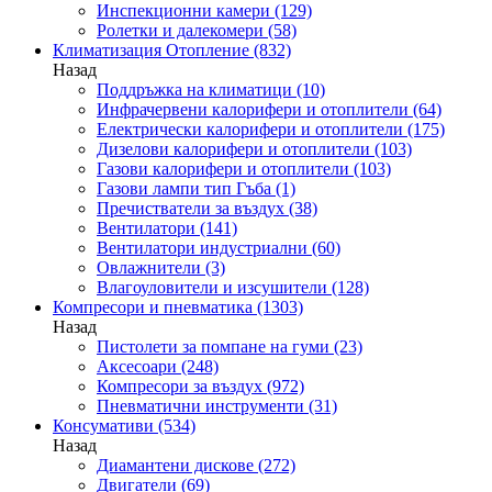
Инспекционни камери
(129)
Ролетки и далекомери
(58)
Климатизация Отопление
(832)
Назад
Поддръжка на климатици
(10)
Инфрачервени калорифери и отоплители
(64)
Електрически калорифери и отоплители
(175)
Дизелови калорифери и отоплители
(103)
Газови калорифери и отоплители
(103)
Газови лампи тип Гъба
(1)
Пречистватели за въздух
(38)
Вентилатори
(141)
Вентилатори индустриални
(60)
Овлажнители
(3)
Влагоуловители и изсушители
(128)
Компресори и пневматика
(1303)
Назад
Пистолети за помпане на гуми
(23)
Аксесоари
(248)
Компресори за въздух
(972)
Пневматични инструменти
(31)
Консумативи
(534)
Назад
Диамантени дискове
(272)
Двигатели
(69)