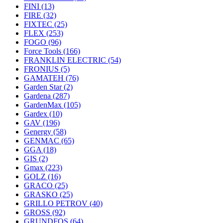
FINI
(13)
FIRE
(32)
FIXTEC
(25)
FLEX
(253)
FOGO
(96)
Force Tools
(166)
FRANKLIN ELECTRIC
(54)
FRONIUS
(5)
GAMATEH
(76)
Garden Star
(2)
Gardena
(287)
GardenMax
(105)
Gardex
(10)
GAV
(196)
Genergy
(58)
GENMAC
(65)
GGA
(18)
GIS
(2)
Gmax
(223)
GOLZ
(16)
GRACO
(25)
GRASKO
(25)
GRILLO PETROV
(40)
GROSS
(92)
GRUNDFOS
(64)