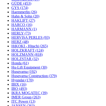
GÜDE
(453)
GYS
(174)
Haemmerlin
(26)
Hahn & Sohn
(20)
HAKLIFT
(27)
HARCO
(16)
HARMANN
(1)
HERLY
(73)
HERVISA PERLES
(93)
HERZ
(48)
HiKOKI - Hitachi
(265)
HOLZKRAFT
(124)
HOLZMANN
(818)
HOLZSTAR
(32)
Honda
(61)
Hu-Lift Equipment
(30)
Husqvarna
(192)
Husqvarna Construction
(379)
Hyundai
(170)
IBIX
(16)
IBO
(493)
IKRA MOGATEC
(39)
IMER Group
(263)
ITC Power
(13)
JANSEN
(263)