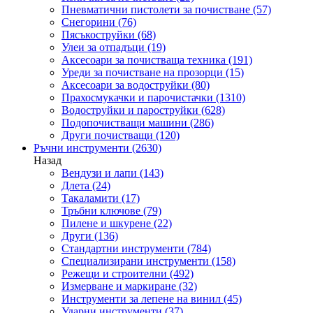
Пневматични пистолети за почистване
(57)
Снегорини
(76)
Пясъкоструйки
(68)
Улеи за отпадъци
(19)
Аксесоари за почистваща техника
(191)
Уреди за почистване на прозорци
(15)
Аксесоари за водоструйки
(80)
Прахосмукачки и парочистачки
(1310)
Водоструйки и пароструйки
(628)
Подопочистващи машини
(286)
Други почистващи
(120)
Ръчни инструменти
(2630)
Назад
Вендузи и лапи
(143)
Длета
(24)
Такаламити
(17)
Тръбни ключове
(79)
Пилене и шкурене
(22)
Други
(136)
Стандартни инструменти
(784)
Специализирани инструменти
(158)
Режещи и строителни
(492)
Измерване и маркиране
(32)
Инструменти за лепене на винил
(45)
Ударни инструменти
(37)