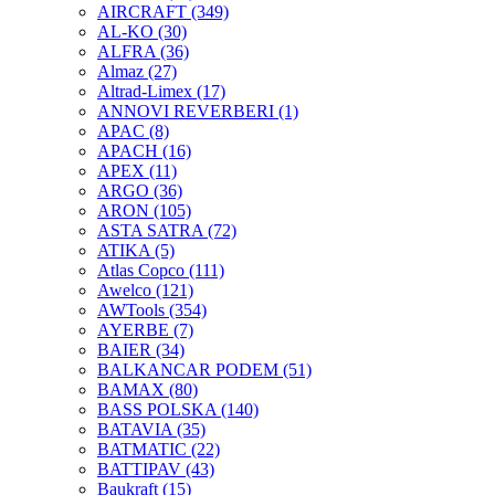
AIRCRAFT
(349)
AL-KO
(30)
ALFRA
(36)
Almaz
(27)
Altrad-Limex
(17)
ANNOVI REVERBERI
(1)
APAC
(8)
APACH
(16)
APEX
(11)
ARGO
(36)
ARON
(105)
ASTA SATRA
(72)
ATIKA
(5)
Atlas Copco
(111)
Awelco
(121)
AWTools
(354)
AYERBE
(7)
BAIER
(34)
BALKANCAR PODEM
(51)
BAMAX
(80)
BASS POLSKA
(140)
BATAVIA
(35)
BATMATIC
(22)
BATTIPAV
(43)
Baukraft
(15)