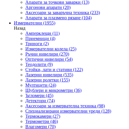
Апарати за точкови заварки
(13)
Аргонови апарати
(20)
Аксесоари за заваръчна техника
(233)
Апарати за плазмено рязане
(104)
Измервателни
(1955)
Назад
Амперклещи
(11)
Приемници
(4)
Триноги
(2)
Измервателни колела
(25)
Ръчни нивелири
(270)
Оптични нивелири
(54)
Теодолити
(9)
Стойки, лати и стативи
(122)
Лазерни нивелири
(535)
Лазерни ролетки
(155)
Мултицети
(24)
Шублери и микрометри
(36)
Ъгломери
(45)
Детектори
(74)
Аксесоари за измервателна техника
(98)
Специализирани измервателни уреди
(128)
Термокамери
(27)
Термометри
(46)
Влагомери
(70)