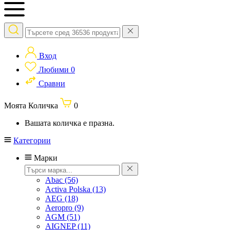
Вход
Любими
0
Сравни
Моята Количка
0
Вашата количка е празна.
Категории
Марки
Abac
(56)
Activa Polska
(13)
AEG
(18)
Aeropro
(9)
AGM
(51)
AIGNEP
(11)