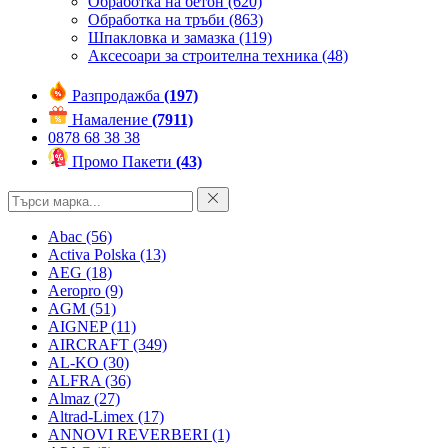
Обработка на бетон
(620)
Обработка на тръби
(863)
Шпакловка и замазка
(119)
Аксесоари за строителна техника
(48)
Разпродажба
(197)
Намаление
(7911)
0878 68 38 38
Промо Пакети
(43)
Abac
(56)
Activa Polska
(13)
AEG
(18)
Aeropro
(9)
AGM
(51)
AIGNEP
(11)
AIRCRAFT
(349)
AL-KO
(30)
ALFRA
(36)
Almaz
(27)
Altrad-Limex
(17)
ANNOVI REVERBERI
(1)