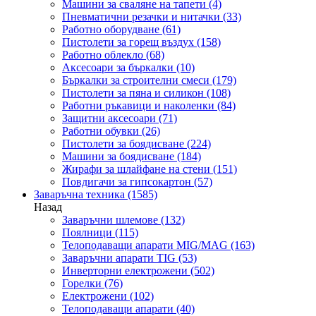
Машини за сваляне на тапети
(4)
Пневматични резачки и нитачки
(33)
Работно оборудване
(61)
Пистолети за горещ въздух
(158)
Работно облекло
(68)
Аксесоари за бъркалки
(10)
Бъркалки за строителни смеси
(179)
Пистолети за пяна и силикон
(108)
Работни ръкавици и наколенки
(84)
Защитни аксесоари
(71)
Работни обувки
(26)
Пистолети за боядисване
(224)
Машини за боядисване
(184)
Жирафи за шлайфане на стени
(151)
Повдигачи за гипсокартон
(57)
Заваръчна техника
(1585)
Назад
Заваръчни шлемове
(132)
Поялници
(115)
Телоподаващи апарати MIG/MAG
(163)
Заваръчни апарати TIG
(53)
Инверторни електрожени
(502)
Горелки
(76)
Електрожени
(102)
Телоподаващи апарати
(40)