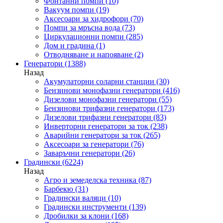
Фонтанни помпи
(10)
Вакуум помпи
(19)
Аксесоари за хидрофори
(70)
Помпи за мръсна вода
(73)
Циркулационни помпи
(285)
Дом и градина
(1)
Отводняване и напояване
(2)
Генератори
(1388)
Назад
Акумулаторни соларни станции
(30)
Бензинови монофазни генератори
(416)
Дизелови монофазни генератори
(55)
Бензинови трифазни генератори
(173)
Дизелови трифазни генератори
(83)
Инверторни генератори за ток
(238)
Аварийни генератори за ток
(265)
Аксесоари за генератори
(76)
Заваръчни генератори
(26)
Градински
(6224)
Назад
Агро и земеделска техника
(87)
Барбекю
(31)
Градински валяци
(10)
Градински инструменти
(139)
Дробилки за клони
(168)