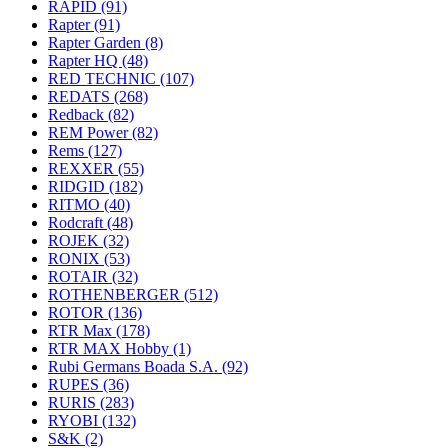
RAPID
(91)
Rapter
(91)
Rapter Garden
(8)
Rapter HQ
(48)
RED TECHNIC
(107)
REDATS
(268)
Redback
(82)
REM Power
(82)
Rems
(127)
REXXER
(55)
RIDGID
(182)
RITMO
(40)
Rodcraft
(48)
ROJEK
(32)
RONIX
(53)
ROTAIR
(32)
ROTHENBERGER
(512)
ROTOR
(136)
RTR Max
(178)
RTR MAX Hobby
(1)
Rubi Germans Boada S.A.
(92)
RUPES
(36)
RURIS
(283)
RYOBI
(132)
S&K
(2)