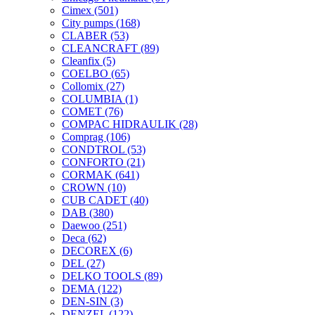
Cimex
(501)
City pumps
(168)
CLABER
(53)
CLEANCRAFT
(89)
Cleanfix
(5)
COELBO
(65)
Collomix
(27)
COLUMBIA
(1)
COMET
(76)
COMPAC HIDRAULIK
(28)
Comprag
(106)
CONDTROL
(53)
CONFORTO
(21)
CORMAK
(641)
CROWN
(10)
CUB CADET
(40)
DAB
(380)
Daewoo
(251)
Deca
(62)
DECOREX
(6)
DEL
(27)
DELKO TOOLS
(89)
DEMA
(122)
DEN-SIN
(3)
DENZEL
(122)