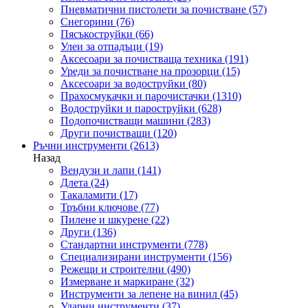
Пневматични пистолети за почистване
(57)
Снегорини
(76)
Пясъкоструйки
(66)
Улеи за отпадъци
(19)
Аксесоари за почистваща техника
(191)
Уреди за почистване на прозорци
(15)
Аксесоари за водоструйки
(80)
Прахосмукачки и парочистачки
(1310)
Водоструйки и пароструйки
(628)
Подопочистващи машини
(283)
Други почистващи
(120)
Ръчни инструменти
(2613)
Назад
Вендузи и лапи
(141)
Длета
(24)
Такаламити
(17)
Тръбни ключове
(77)
Пилене и шкурене
(22)
Други
(136)
Стандартни инструменти
(778)
Специализирани инструменти
(156)
Режещи и строителни
(490)
Измерване и маркиране
(32)
Инструменти за лепене на винил
(45)
Ударни инструменти
(37)