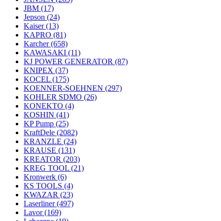
JBM
(17)
Jepson
(24)
Kaiser
(13)
KAPRO
(81)
Karcher
(658)
KAWASAKI
(11)
KJ POWER GENERATOR
(87)
KNIPEX
(37)
KOCEL
(175)
KOENNER-SOEHNEN
(297)
KOHLER SDMO
(26)
KONEKTO
(4)
KOSHIN
(41)
KP Pump
(25)
KraftDele
(2082)
KRANZLE
(24)
KRAUSE
(131)
KREATOR
(203)
KREG TOOL
(21)
Kronwerk
(6)
KS TOOLS
(4)
KWAZAR
(23)
Laserliner
(497)
Lavor
(169)