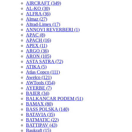
AIRCRAFT
(349)
AL-KO
(30)
ALFRA
(36)
Almaz
(27)
Altrad-Limex
(17)
ANNOVI REVERBERI
(1)
APAC
(8)
APACH
(16)
APEX
(11)
ARGO
(36)
ARON
(105)
ASTA SATRA
(72)
ATIKA
(5)
Atlas Copco
(111)
Awelco
(121)
AWTools
(354)
AYERBE
(7)
BAIER
(34)
BALKANCAR PODEM
(51)
BAMAX
(80)
BASS POLSKA
(140)
BATAVIA
(35)
BATMATIC
(22)
BATTIPAV
(43)
Baukraft
(15)