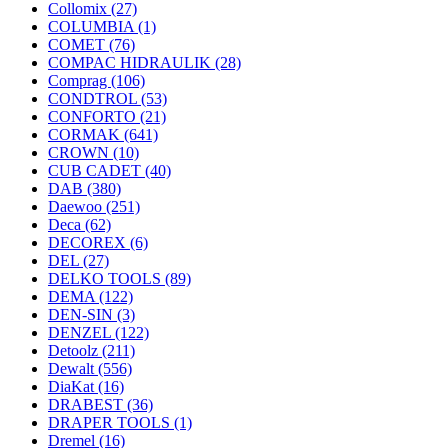
Collomix
(27)
COLUMBIA
(1)
COMET
(76)
COMPAC HIDRAULIK
(28)
Comprag
(106)
CONDTROL
(53)
CONFORTO
(21)
CORMAK
(641)
CROWN
(10)
CUB CADET
(40)
DAB
(380)
Daewoo
(251)
Deca
(62)
DECOREX
(6)
DEL
(27)
DELKO TOOLS
(89)
DEMA
(122)
DEN-SIN
(3)
DENZEL
(122)
Detoolz
(211)
Dewalt
(556)
DiaKat
(16)
DRABEST
(36)
DRAPER TOOLS
(1)
Dremel
(16)