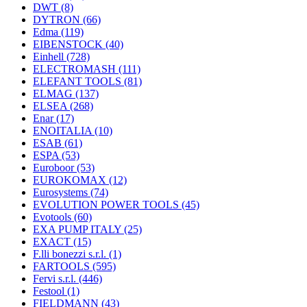
DWT
(8)
DYTRON
(66)
Edma
(119)
EIBENSTOCK
(40)
Einhell
(728)
ELECTROMASH
(111)
ELEFANT TOOLS
(81)
ELMAG
(137)
ELSEA
(268)
Enar
(17)
ENOITALIA
(10)
ESAB
(61)
ESPA
(53)
Euroboor
(53)
EUROKOMAX
(12)
Eurosystems
(74)
EVOLUTION POWER TOOLS
(45)
Evotools
(60)
EXA PUMP ITALY
(25)
EXACT
(15)
F.lli bonezzi s.r.l.
(1)
FARTOOLS
(595)
Fervi s.r.l.
(446)
Festool
(1)
FIELDMANN
(43)