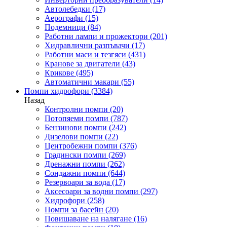
Автолебедки
(17)
Аерографи
(15)
Подемници
(84)
Работни лампи и прожектори
(201)
Хидравлични разпъвачи
(17)
Работни маси и тезгяси
(431)
Кранове за двигатели
(43)
Крикове
(495)
Автоматични макари
(55)
Помпи хидрофори
(3384)
Назад
Контролни помпи
(20)
Потопяеми помпи
(787)
Бензинови помпи
(242)
Дизелови помпи
(22)
Центробежни помпи
(376)
Градински помпи
(269)
Дренажни помпи
(262)
Сондажни помпи
(644)
Резервоари за вода
(17)
Аксесоари за водни помпи
(297)
Хидрофори
(258)
Помпи за басейн
(20)
Повишаване на налягане
(16)