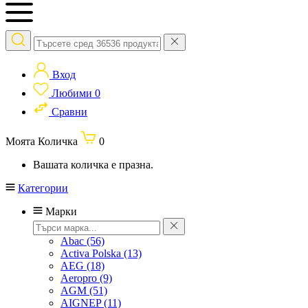
Вход
Любими
0
Сравни
Моята Количка
0
Вашата количка е празна.
Категории
Марки
Abac
(56)
Activa Polska
(13)
AEG
(18)
Aeropro
(9)
AGM
(51)
AIGNEP
(11)