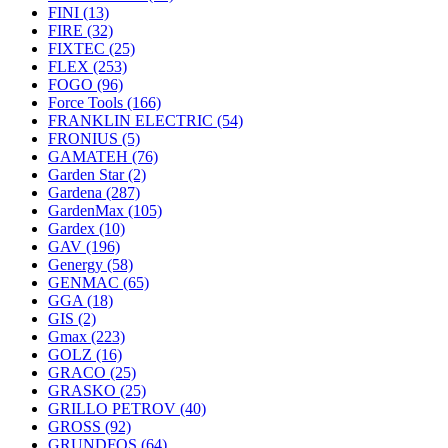
FINI
(13)
FIRE
(32)
FIXTEC
(25)
FLEX
(253)
FOGO
(96)
Force Tools
(166)
FRANKLIN ELECTRIC
(54)
FRONIUS
(5)
GAMATEH
(76)
Garden Star
(2)
Gardena
(287)
GardenMax
(105)
Gardex
(10)
GAV
(196)
Genergy
(58)
GENMAC
(65)
GGA
(18)
GIS
(2)
Gmax
(223)
GOLZ
(16)
GRACO
(25)
GRASKO
(25)
GRILLO PETROV
(40)
GROSS
(92)
GRUNDFOS
(64)