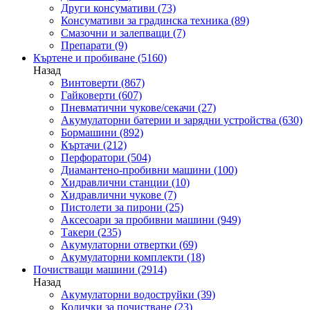
Други консумативи
(73)
Консумативи за градинска техника
(89)
Смазочни и залепващи
(7)
Препарати
(9)
Къртене и пробиване
(5160)
Назад
Винтоверти
(867)
Гайковерти
(607)
Пневматични чукове/секачи
(27)
Акумулаторни батерии и зарядни устройства
(630)
Бормашини
(892)
Къртачи
(212)
Перфоратори
(504)
Диамантено-пробивни машини
(100)
Хидравлични станции
(10)
Хидравлични чукове
(7)
Пистолети за пирони
(25)
Аксесоари за пробивни машини
(949)
Такери
(235)
Акумулаторни отвертки
(69)
Акумулаторни комплекти
(18)
Почистващи машини
(2914)
Назад
Акумулаторни водоструйки
(39)
Колички за почистване
(23)