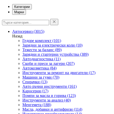
Категории
Марки
Автосервиз
(3015)
Назад
Гедоре комплект
(101)
Зарядни за електрически коли
(10)
Тежести за баланс
(89)
Зарядни и стартерни устройства
(389)
Автодиагностика
(11)
Скоби и преси за лагери
(207)
Автокозметика
(84)
Инструменти за ремонт на двигатели
(17)
Машини за гуми
(70)
Спирачки
(13)
Авто ръчни инструменти
(161)
Каросерия
(17)
Помпи за масла и горива
(123)
Инструменти за анализ
(40)
Менгемета
(188)
Масла, добавки и антифризи
(114)
Инверторни преобразуватели
(14)