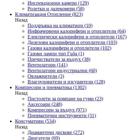
Инспекционни камери
(129)
Ролетки и далекомери
(58)
Климатизация Отопление
(823)
Назад
Поддръжка на климатици
(10)
Инфрачервени калорифери и отоплители
(64)
Електрически калорифери и отоплители
(167)
Дизелови калорифери и отоплители
(103)
Газови калорифери и отоплители
(102)
Газови лампи тип Гъба
(1)
Пречистватели за въздух
(38)
Вентилатори
(141)
Вентилатори индустриални
(60)
Овлажнители
(3)
Влагоуловители и изсушители
(128)
Компресори и пневматика
(1302)
Назад
Пистолети за помпане на гуми
(23)
Аксесоари
(248)
Компресори за въздух
(971)
Пневматични инструменти
(31)
Консумативи
(534)
Назад
Диамантени дискове
(272)
Двигатели
(69)