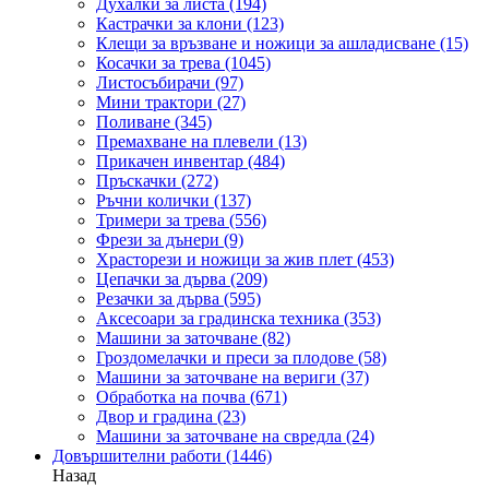
Духалки за листа
(194)
Кастрачки за клони
(123)
Клещи за връзване и ножици за ашладисване
(15)
Косачки за трева
(1045)
Листосъбирачи
(97)
Мини трактори
(27)
Поливане
(345)
Премахване на плевели
(13)
Прикачен инвентар
(484)
Пръскачки
(272)
Ръчни колички
(137)
Тримери за трева
(556)
Фрези за дънери
(9)
Храсторези и ножици за жив плет
(453)
Цепачки за дърва
(209)
Резачки за дърва
(595)
Аксесоари за градинска техника
(353)
Машини за заточване
(82)
Гроздомелачки и преси за плодове
(58)
Машини за заточване на вериги
(37)
Обработка на почва
(671)
Двор и градина
(23)
Машини за заточване на свредла
(24)
Довършителни работи
(1446)
Назад