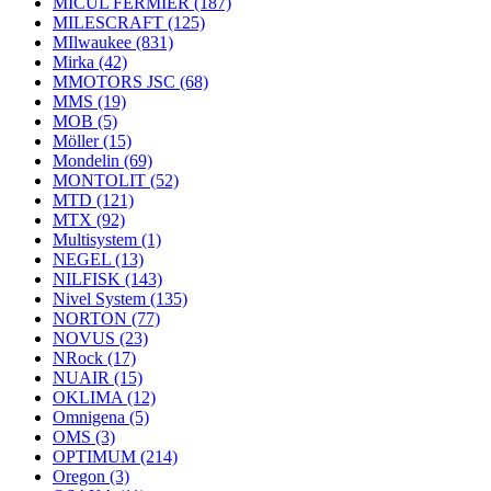
MICUL FERMIER
(187)
MILESCRAFT
(125)
MIlwaukee
(831)
Mirka
(42)
MMOTORS JSC
(68)
MMS
(19)
MOB
(5)
Möller
(15)
Mondelin
(69)
MONTOLIT
(52)
MTD
(121)
MTX
(92)
Multisystem
(1)
NEGEL
(13)
NILFISK
(143)
Nivel System
(135)
NORTON
(77)
NOVUS
(23)
NRock
(17)
NUAIR
(15)
OKLIMA
(12)
Omnigena
(5)
OMS
(3)
OPTIMUM
(214)
Oregon
(3)