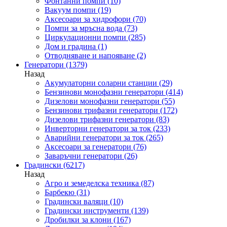
Фонтанни помпи
(10)
Вакуум помпи
(19)
Аксесоари за хидрофори
(70)
Помпи за мръсна вода
(73)
Циркулационни помпи
(285)
Дом и градина
(1)
Отводняване и напояване
(2)
Генератори
(1379)
Назад
Акумулаторни соларни станции
(29)
Бензинови монофазни генератори
(414)
Дизелови монофазни генератори
(55)
Бензинови трифазни генератори
(172)
Дизелови трифазни генератори
(83)
Инверторни генератори за ток
(233)
Аварийни генератори за ток
(265)
Аксесоари за генератори
(76)
Заваръчни генератори
(26)
Градински
(6217)
Назад
Агро и земеделска техника
(87)
Барбекю
(31)
Градински валяци
(10)
Градински инструменти
(139)
Дробилки за клони
(167)