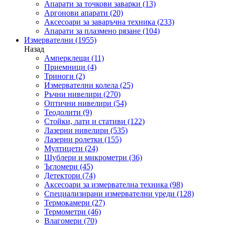
Апарати за точкови заварки
(13)
Аргонови апарати
(20)
Аксесоари за заваръчна техника
(233)
Апарати за плазмено рязане
(104)
Измервателни
(1955)
Назад
Амперклещи
(11)
Приемници
(4)
Триноги
(2)
Измервателни колела
(25)
Ръчни нивелири
(270)
Оптични нивелири
(54)
Теодолити
(9)
Стойки, лати и стативи
(122)
Лазерни нивелири
(535)
Лазерни ролетки
(155)
Мултицети
(24)
Шублери и микрометри
(36)
Ъгломери
(45)
Детектори
(74)
Аксесоари за измервателна техника
(98)
Специализирани измервателни уреди
(128)
Термокамери
(27)
Термометри
(46)
Влагомери
(70)