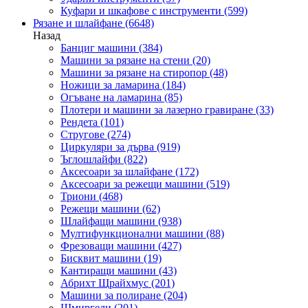
Куфари и шкафове с инструменти
(599)
Рязане и шлайфане
(6648)
Назад
Банциг машини
(384)
Машини за рязане на стени
(20)
Машини за рязане на стиропор
(48)
Ножици за ламарина
(184)
Огъване на ламарина
(85)
Плотери и машини за лазерно гравиране
(33)
Рендета
(101)
Стругове
(274)
Циркуляри за дърва
(919)
Ъглошлайфи
(822)
Аксесоари за шлайфане
(172)
Аксесоари за режещи машини
(519)
Триони
(468)
Режещи машини
(62)
Шлайфащи машини
(938)
Мултифункционални машини
(88)
Фрезоващи машини
(427)
Бисквит машини
(19)
Кантиращи машини
(43)
Абрихт Щрайхмус
(201)
Машини за полиране
(204)
Шмиргели
(201)