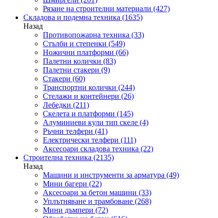
Рязане на строителни материали
(427)
Складова и подемна техника
(1635)
Назад
Противопожарна техника
(33)
Стълби и степенки
(549)
Ножични платформи
(66)
Палетни колички
(83)
Палетни стакери
(9)
Стакери
(60)
Транспортни колички
(244)
Стелажи и контейнери
(26)
Лебедки
(211)
Скелета и платформи
(145)
Алуминиеви кули тип скеле
(4)
Ръчни телфери
(41)
Електрически телфери
(111)
Аксесоари складова техника
(22)
Строителна техника
(2135)
Назад
Машини и инструменти за арматура
(49)
Мини багери
(22)
Аксесоари за бетон машини
(33)
Уплътняване и трамбоване
(268)
Мини дъмпери
(72)