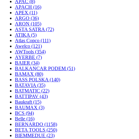
APAC
(8)
APACH
(16)
APEX
(11)
ARGO
(36)
ARON
(105)
ASTA SATRA
(72)
ATIKA
(5)
Atlas Copco
(111)
Awelco
(121)
AWTools
(354)
AYERBE
(7)
BAIER
(34)
BALKANCAR PODEM
(51)
BAMAX
(80)
BASS POLSKA
(140)
BATAVIA
(35)
BATMATIC
(22)
BATTIPAV
(43)
Baukraft
(15)
BAUMAX
(3)
BCS
(94)
Belle
(16)
BERNARDO
(1158)
BETA TOOLS
(250)
BIEMMEDUE
(23)