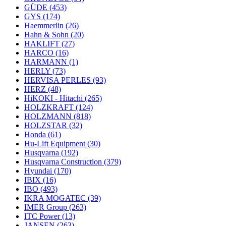
GÜDE
(453)
GYS
(174)
Haemmerlin
(26)
Hahn & Sohn
(20)
HAKLIFT
(27)
HARCO
(16)
HARMANN
(1)
HERLY
(73)
HERVISA PERLES
(93)
HERZ
(48)
HiKOKI - Hitachi
(265)
HOLZKRAFT
(124)
HOLZMANN
(818)
HOLZSTAR
(32)
Honda
(61)
Hu-Lift Equipment
(30)
Husqvarna
(192)
Husqvarna Construction
(379)
Hyundai
(170)
IBIX
(16)
IBO
(493)
IKRA MOGATEC
(39)
IMER Group
(263)
ITC Power
(13)
JANSEN
(263)