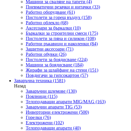
Машини за сваляне на тапети
(4)
Пневматични резачки и нитачки
(33)
Работно оборудване
(61)
Пистолети за горещ въздух
(158)
Работно облекло
(68)
Аксесоари за бъркалки
(10)
Бъркалки за строителни смеси
(175)
Пистолети за пяна и силикон
(108)
Работни ръкавици и наколенки
(84)
Защитни аксесоари
(71)
Работни обувки
(26)
Пистолети за боядисване
(224)
Машини за боядисване
(184)
Жирафи за шлайфане на стени
(151)
Повдигачи за гипсокартон
(57)
Заваръчна техника
(1581)
Назад
Заваръчни шлемове
(130)
Поялници
(115)
Телоподаващи апарати MIG/MAG
(163)
Заваръчни апарати TIG
(53)
Инверторни електрожени
(500)
Горелки
(76)
Електрожени
(102)
Телоподаващи апарати
(40)