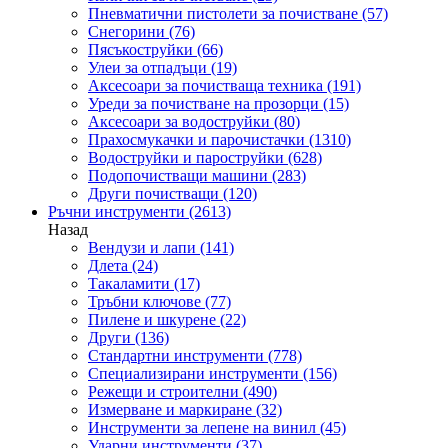
Пневматични пистолети за почистване
(57)
Снегорини
(76)
Пясъкоструйки
(66)
Улеи за отпадъци
(19)
Аксесоари за почистваща техника
(191)
Уреди за почистване на прозорци
(15)
Аксесоари за водоструйки
(80)
Прахосмукачки и парочистачки
(1310)
Водоструйки и пароструйки
(628)
Подопочистващи машини
(283)
Други почистващи
(120)
Ръчни инструменти
(2613)
Назад
Вендузи и лапи
(141)
Длета
(24)
Такаламити
(17)
Тръбни ключове
(77)
Пилене и шкурене
(22)
Други
(136)
Стандартни инструменти
(778)
Специализирани инструменти
(156)
Режещи и строителни
(490)
Измерване и маркиране
(32)
Инструменти за лепене на винил
(45)
Ударни инструменти
(37)