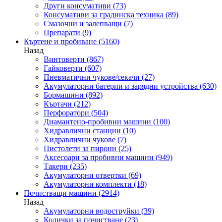
Други консумативи
(73)
Консумативи за градинска техника
(89)
Смазочни и залепващи
(7)
Препарати
(9)
Къртене и пробиване
(5160)
Назад
Винтоверти
(867)
Гайковерти
(607)
Пневматични чукове/секачи
(27)
Акумулаторни батерии и зарядни устройства
(630)
Бормашини
(892)
Къртачи
(212)
Перфоратори
(504)
Диамантено-пробивни машини
(100)
Хидравлични станции
(10)
Хидравлични чукове
(7)
Пистолети за пирони
(25)
Аксесоари за пробивни машини
(949)
Такери
(235)
Акумулаторни отвертки
(69)
Акумулаторни комплекти
(18)
Почистващи машини
(2914)
Назад
Акумулаторни водоструйки
(39)
Колички за почистване
(23)