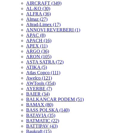
AIRCRAFT
(349)
AL-KO
(30)
ALFRA
(36)
Almaz
(27)
Altrad-Limex
(17)
ANNOVI REVERBERI
(1)
APAC
(8)
APACH
(16)
APEX
(11)
ARGO
(36)
ARON
(105)
ASTA SATRA
(72)
ATIKA
(5)
Atlas Copco
(111)
Awelco
(121)
AWTools
(354)
AYERBE
(7)
BAIER
(34)
BALKANCAR PODEM
(51)
BAMAX
(80)
BASS POLSKA
(140)
BATAVIA
(35)
BATMATIC
(22)
BATTIPAV
(43)
Baukraft
(15)