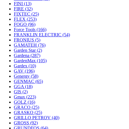
FINI
(13)
FIRE
(32)
FIXTEC
(25)
FLEX
(253)
FOGO
(96)
Force Tools
(166)
FRANKLIN ELECTRIC
(54)
FRONIUS
(5)
GAMATEH
(76)
Garden Star
(2)
Gardena
(287)
GardenMax
(105)
Gardex
(10)
GAV
(196)
Genergy
(58)
GENMAC
(65)
GGA
(18)
GIS
(2)
Gmax
(223)
GOLZ
(16)
GRACO
(25)
GRASKO
(25)
GRILLO PETROV
(40)
GROSS
(92)
GRUNDFOS
(64)