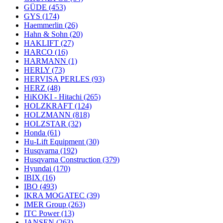
GÜDE
(453)
GYS
(174)
Haemmerlin
(26)
Hahn & Sohn
(20)
HAKLIFT
(27)
HARCO
(16)
HARMANN
(1)
HERLY
(73)
HERVISA PERLES
(93)
HERZ
(48)
HiKOKI - Hitachi
(265)
HOLZKRAFT
(124)
HOLZMANN
(818)
HOLZSTAR
(32)
Honda
(61)
Hu-Lift Equipment
(30)
Husqvarna
(192)
Husqvarna Construction
(379)
Hyundai
(170)
IBIX
(16)
IBO
(493)
IKRA MOGATEC
(39)
IMER Group
(263)
ITC Power
(13)
JANSEN
(263)