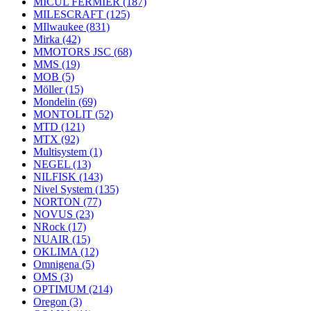
MICUL FERMIER
(187)
MILESCRAFT
(125)
MIlwaukee
(831)
Mirka
(42)
MMOTORS JSC
(68)
MMS
(19)
MOB
(5)
Möller
(15)
Mondelin
(69)
MONTOLIT
(52)
MTD
(121)
MTX
(92)
Multisystem
(1)
NEGEL
(13)
NILFISK
(143)
Nivel System
(135)
NORTON
(77)
NOVUS
(23)
NRock
(17)
NUAIR
(15)
OKLIMA
(12)
Omnigena
(5)
OMS
(3)
OPTIMUM
(214)
Oregon
(3)