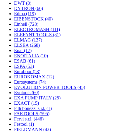
DWT
(8)
DYTRON
(66)
Edma
(119)
EIBENSTOCK
(40)
Einhell
(728)
ELECTROMASH
(111)
ELEFANT TOOLS
(81)
ELMAG
(137)
ELSEA
(268)
Enar
(17)
ENOITALIA
(10)
ESAB
(61)
ESPA
(53)
Euroboor
(53)
EUROKOMAX
(12)
Eurosystems
(74)
EVOLUTION POWER TOOLS
(45)
Evotools
(60)
EXA PUMP ITALY
(25)
EXACT
(15)
F.lli bonezzi s.r.l.
(1)
FARTOOLS
(595)
Fervi s.r.l.
(446)
Festool
(1)
FIELDMANN
(43)