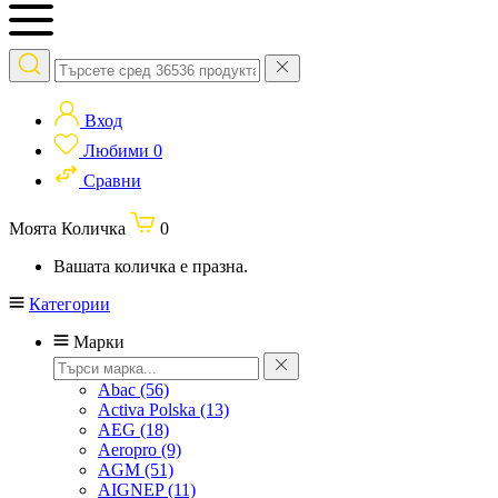
Вход
Любими
0
Сравни
Моята Количка
0
Вашата количка е празна.
Категории
Марки
Abac
(56)
Activa Polska
(13)
AEG
(18)
Aeropro
(9)
AGM
(51)
AIGNEP
(11)