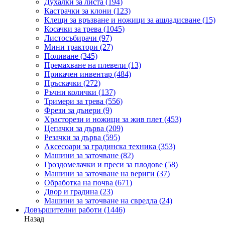
Духалки за листа
(194)
Кастрачки за клони
(123)
Клещи за връзване и ножици за ашладисване
(15)
Косачки за трева
(1045)
Листосъбирачи
(97)
Мини трактори
(27)
Поливане
(345)
Премахване на плевели
(13)
Прикачен инвентар
(484)
Пръскачки
(272)
Ръчни колички
(137)
Тримери за трева
(556)
Фрези за дънери
(9)
Храсторези и ножици за жив плет
(453)
Цепачки за дърва
(209)
Резачки за дърва
(595)
Аксесоари за градинска техника
(353)
Машини за заточване
(82)
Гроздомелачки и преси за плодове
(58)
Машини за заточване на вериги
(37)
Обработка на почва
(671)
Двор и градина
(23)
Машини за заточване на свредла
(24)
Довършителни работи
(1446)
Назад