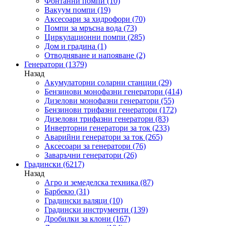
Фонтанни помпи
(10)
Вакуум помпи
(19)
Аксесоари за хидрофори
(70)
Помпи за мръсна вода
(73)
Циркулационни помпи
(285)
Дом и градина
(1)
Отводняване и напояване
(2)
Генератори
(1379)
Назад
Акумулаторни соларни станции
(29)
Бензинови монофазни генератори
(414)
Дизелови монофазни генератори
(55)
Бензинови трифазни генератори
(172)
Дизелови трифазни генератори
(83)
Инверторни генератори за ток
(233)
Аварийни генератори за ток
(265)
Аксесоари за генератори
(76)
Заваръчни генератори
(26)
Градински
(6217)
Назад
Агро и земеделска техника
(87)
Барбекю
(31)
Градински валяци
(10)
Градински инструменти
(139)
Дробилки за клони
(167)