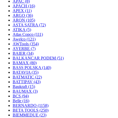
APAC
(8)
APACH
(16)
APEX
(11)
ARGO
(36)
ARON
(105)
ASTA SATRA
(72)
ATIKA
(5)
Atlas Copco
(111)
Awelco
(121)
AWTools
(354)
AYERBE
(7)
BAIER
(34)
BALKANCAR PODEM
(51)
BAMAX
(80)
BASS POLSKA
(140)
BATAVIA
(35)
BATMATIC
(22)
BATTIPAV
(43)
Baukraft
(15)
BAUMAX
(3)
BCS
(94)
Belle
(16)
BERNARDO
(1158)
BETA TOOLS
(250)
BIEMMEDUE
(23)