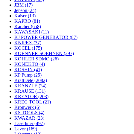
JBM
(17)
Jepson
(24)
Kaiser
(13)
KAPRO
(81)
Karcher
(658)
KAWASAKI
(11)
KJ POWER GENERATOR
(87)
KNIPEX
(37)
KOCEL
(175)
KOENNER-SOEHNEN
(297)
KOHLER SDMO
(26)
KONEKTO
(4)
KOSHIN
(41)
KP Pump
(25)
KraftDele
(2082)
KRANZLE
(24)
KRAUSE
(131)
KREATOR
(203)
KREG TOOL
(21)
Kronwerk
(6)
KS TOOLS
(4)
KWAZAR
(23)
Laserliner
(497)
Lavor
(169)