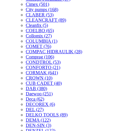
Cimex
(501)
City pumps
(168)
CLABER
(53)
CLEANCRAFT
(89)
Cleanfix
(5)
COELBO
(65)
Collomix
(27)
COLUMBIA
(1)
COMET
(76)
COMPAC HIDRAULIK
(28)
Comprag
(106)
CONDTROL
(53)
CONFORTO
(21)
CORMAK
(641)
CROWN
(10)
CUB CADET
(40)
DAB
(380)
Daewoo
(251)
Deca
(62)
DECOREX
(6)
DEL
(27)
DELKO TOOLS
(89)
DEMA
(122)
DEN-SIN
(3)
DENZEL
(122)