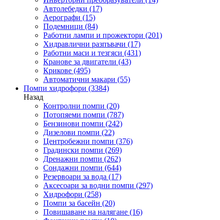
Автолебедки
(17)
Аерографи
(15)
Подемници
(84)
Работни лампи и прожектори
(201)
Хидравлични разпъвачи
(17)
Работни маси и тезгяси
(431)
Кранове за двигатели
(43)
Крикове
(495)
Автоматични макари
(55)
Помпи хидрофори
(3384)
Назад
Контролни помпи
(20)
Потопяеми помпи
(787)
Бензинови помпи
(242)
Дизелови помпи
(22)
Центробежни помпи
(376)
Градински помпи
(269)
Дренажни помпи
(262)
Сондажни помпи
(644)
Резервоари за вода
(17)
Аксесоари за водни помпи
(297)
Хидрофори
(258)
Помпи за басейн
(20)
Повишаване на налягане
(16)