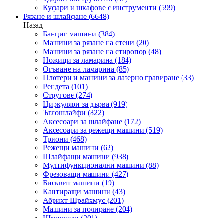
Куфари и шкафове с инструменти
(599)
Рязане и шлайфане
(6648)
Назад
Банциг машини
(384)
Машини за рязане на стени
(20)
Машини за рязане на стиропор
(48)
Ножици за ламарина
(184)
Огъване на ламарина
(85)
Плотери и машини за лазерно гравиране
(33)
Рендета
(101)
Стругове
(274)
Циркуляри за дърва
(919)
Ъглошлайфи
(822)
Аксесоари за шлайфане
(172)
Аксесоари за режещи машини
(519)
Триони
(468)
Режещи машини
(62)
Шлайфащи машини
(938)
Мултифункционални машини
(88)
Фрезоващи машини
(427)
Бисквит машини
(19)
Кантиращи машини
(43)
Абрихт Щрайхмус
(201)
Машини за полиране
(204)
Шмиргели
(201)