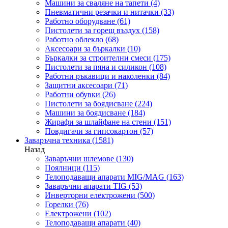
Машини за сваляне на тапети
(4)
Пневматични резачки и нитачки
(33)
Работно оборудване
(61)
Пистолети за горещ въздух
(158)
Работно облекло
(68)
Аксесоари за бъркалки
(10)
Бъркалки за строителни смеси
(175)
Пистолети за пяна и силикон
(108)
Работни ръкавици и наколенки
(84)
Защитни аксесоари
(71)
Работни обувки
(26)
Пистолети за боядисване
(224)
Машини за боядисване
(184)
Жирафи за шлайфане на стени
(151)
Повдигачи за гипсокартон
(57)
Заваръчна техника
(1581)
Назад
Заваръчни шлемове
(130)
Поялници
(115)
Телоподаващи апарати MIG/MAG
(163)
Заваръчни апарати TIG
(53)
Инверторни електрожени
(500)
Горелки
(76)
Електрожени
(102)
Телоподаващи апарати
(40)