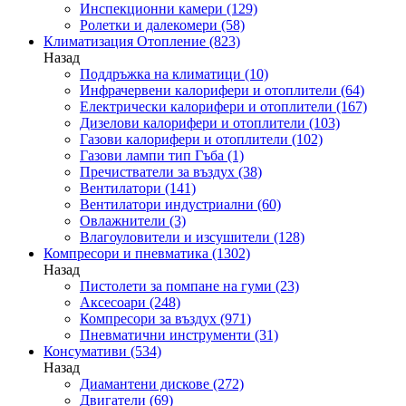
Инспекционни камери
(129)
Ролетки и далекомери
(58)
Климатизация Отопление
(823)
Назад
Поддръжка на климатици
(10)
Инфрачервени калорифери и отоплители
(64)
Електрически калорифери и отоплители
(167)
Дизелови калорифери и отоплители
(103)
Газови калорифери и отоплители
(102)
Газови лампи тип Гъба
(1)
Пречистватели за въздух
(38)
Вентилатори
(141)
Вентилатори индустриални
(60)
Овлажнители
(3)
Влагоуловители и изсушители
(128)
Компресори и пневматика
(1302)
Назад
Пистолети за помпане на гуми
(23)
Аксесоари
(248)
Компресори за въздух
(971)
Пневматични инструменти
(31)
Консумативи
(534)
Назад
Диамантени дискове
(272)
Двигатели
(69)