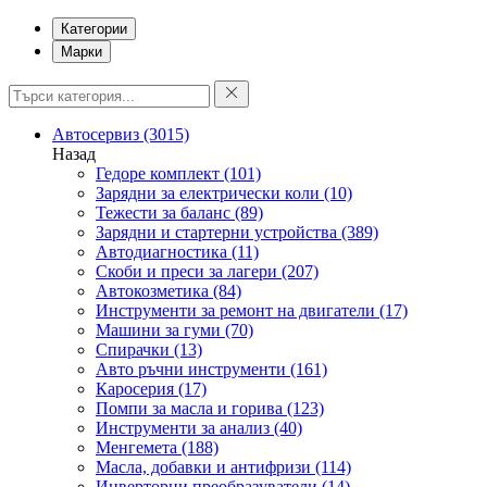
Категории
Марки
Автосервиз
(3015)
Назад
Гедоре комплект
(101)
Зарядни за електрически коли
(10)
Тежести за баланс
(89)
Зарядни и стартерни устройства
(389)
Автодиагностика
(11)
Скоби и преси за лагери
(207)
Автокозметика
(84)
Инструменти за ремонт на двигатели
(17)
Машини за гуми
(70)
Спирачки
(13)
Авто ръчни инструменти
(161)
Каросерия
(17)
Помпи за масла и горива
(123)
Инструменти за анализ
(40)
Менгемета
(188)
Масла, добавки и антифризи
(114)
Инверторни преобразуватели
(14)