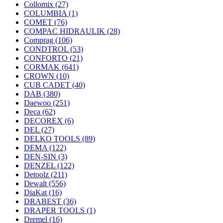
Collomix
(27)
COLUMBIA
(1)
COMET
(76)
COMPAC HIDRAULIK
(28)
Comprag
(106)
CONDTROL
(53)
CONFORTO
(21)
CORMAK
(641)
CROWN
(10)
CUB CADET
(40)
DAB
(380)
Daewoo
(251)
Deca
(62)
DECOREX
(6)
DEL
(27)
DELKO TOOLS
(89)
DEMA
(122)
DEN-SIN
(3)
DENZEL
(122)
Detoolz
(211)
Dewalt
(556)
DiaKat
(16)
DRABEST
(36)
DRAPER TOOLS
(1)
Dremel
(16)