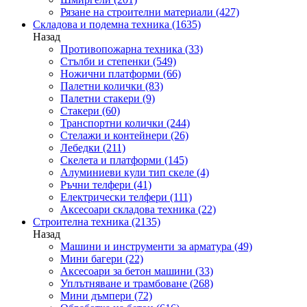
Рязане на строителни материали
(427)
Складова и подемна техника
(1635)
Назад
Противопожарна техника
(33)
Стълби и степенки
(549)
Ножични платформи
(66)
Палетни колички
(83)
Палетни стакери
(9)
Стакери
(60)
Транспортни колички
(244)
Стелажи и контейнери
(26)
Лебедки
(211)
Скелета и платформи
(145)
Алуминиеви кули тип скеле
(4)
Ръчни телфери
(41)
Електрически телфери
(111)
Аксесоари складова техника
(22)
Строителна техника
(2135)
Назад
Машини и инструменти за арматура
(49)
Мини багери
(22)
Аксесоари за бетон машини
(33)
Уплътняване и трамбоване
(268)
Мини дъмпери
(72)