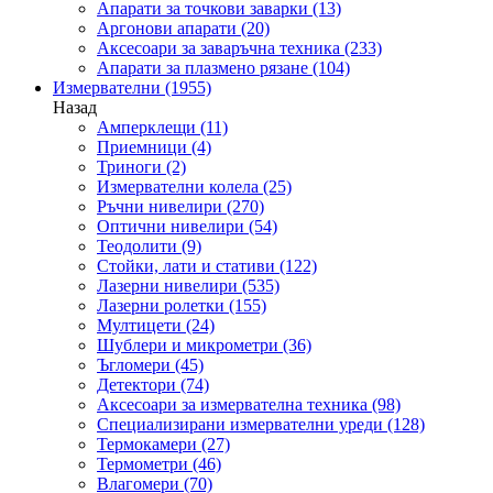
Апарати за точкови заварки
(13)
Аргонови апарати
(20)
Аксесоари за заваръчна техника
(233)
Апарати за плазмено рязане
(104)
Измервателни
(1955)
Назад
Амперклещи
(11)
Приемници
(4)
Триноги
(2)
Измервателни колела
(25)
Ръчни нивелири
(270)
Оптични нивелири
(54)
Теодолити
(9)
Стойки, лати и стативи
(122)
Лазерни нивелири
(535)
Лазерни ролетки
(155)
Мултицети
(24)
Шублери и микрометри
(36)
Ъгломери
(45)
Детектори
(74)
Аксесоари за измервателна техника
(98)
Специализирани измервателни уреди
(128)
Термокамери
(27)
Термометри
(46)
Влагомери
(70)