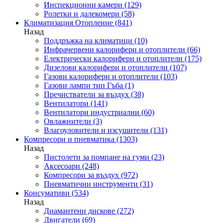
Инспекционни камери
(129)
Ролетки и далекомери
(58)
Климатизация Отопление
(841)
Назад
Поддръжка на климатици
(10)
Инфрачервени калорифери и отоплители
(66)
Електрически калорифери и отоплители
(175)
Дизелови калорифери и отоплители
(107)
Газови калорифери и отоплители
(103)
Газови лампи тип Гъба
(1)
Пречистватели за въздух
(38)
Вентилатори
(141)
Вентилатори индустриални
(60)
Овлажнители
(3)
Влагоуловители и изсушители
(131)
Компресори и пневматика
(1303)
Назад
Пистолети за помпане на гуми
(23)
Аксесоари
(248)
Компресори за въздух
(972)
Пневматични инструменти
(31)
Консумативи
(534)
Назад
Диамантени дискове
(272)
Двигатели
(69)