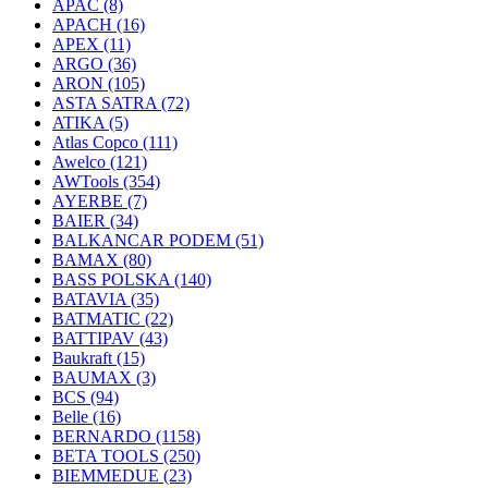
APAC
(8)
APACH
(16)
APEX
(11)
ARGO
(36)
ARON
(105)
ASTA SATRA
(72)
ATIKA
(5)
Atlas Copco
(111)
Awelco
(121)
AWTools
(354)
AYERBE
(7)
BAIER
(34)
BALKANCAR PODEM
(51)
BAMAX
(80)
BASS POLSKA
(140)
BATAVIA
(35)
BATMATIC
(22)
BATTIPAV
(43)
Baukraft
(15)
BAUMAX
(3)
BCS
(94)
Belle
(16)
BERNARDO
(1158)
BETA TOOLS
(250)
BIEMMEDUE
(23)