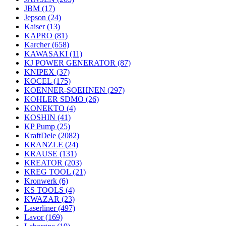
JBM
(17)
Jepson
(24)
Kaiser
(13)
KAPRO
(81)
Karcher
(658)
KAWASAKI
(11)
KJ POWER GENERATOR
(87)
KNIPEX
(37)
KOCEL
(175)
KOENNER-SOEHNEN
(297)
KOHLER SDMO
(26)
KONEKTO
(4)
KOSHIN
(41)
KP Pump
(25)
KraftDele
(2082)
KRANZLE
(24)
KRAUSE
(131)
KREATOR
(203)
KREG TOOL
(21)
Kronwerk
(6)
KS TOOLS
(4)
KWAZAR
(23)
Laserliner
(497)
Lavor
(169)