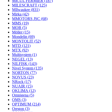
MICUL FERMIER
(187)
MILESCRAFT
(125)
MIlwaukee
(831)
Mirka
(42)
MMOTORS JSC
(68)
MMS
(19)
MOB
(5)
Möller
(15)
Mondelin
(69)
MONTOLIT
(52)
MTD
(121)
MTX
(92)
Multisystem
(1)
NEGEL
(13)
NILFISK
(143)
Nivel System
(135)
NORTON
(77)
NOVUS
(23)
NRock
(17)
NUAIR
(15)
OKLIMA
(12)
Omnigena
(5)
OMS
(3)
OPTIMUM
(214)
Oregon
(3)