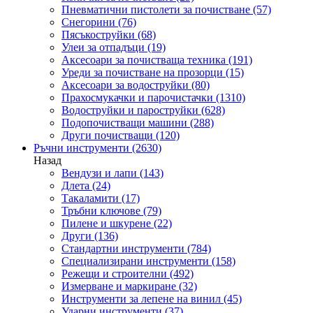
Пневматични пистолети за почистване
(57)
Снегорини
(76)
Пясъкоструйки
(68)
Улеи за отпадъци
(19)
Аксесоари за почистваща техника
(191)
Уреди за почистване на прозорци
(15)
Аксесоари за водоструйки
(80)
Прахосмукачки и парочистачки
(1310)
Водоструйки и пароструйки
(628)
Подопочистващи машини
(288)
Други почистващи
(120)
Ръчни инструменти
(2630)
Назад
Вендузи и лапи
(143)
Длета
(24)
Такаламити
(17)
Тръбни ключове
(79)
Пилене и шкурене
(22)
Други
(136)
Стандартни инструменти
(784)
Специализирани инструменти
(158)
Режещи и строителни
(492)
Измерване и маркиране
(32)
Инструменти за лепене на винил
(45)
Ударни инструменти
(37)