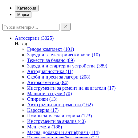
Категории
Марки
Автосервиз
(3025)
Назад
Гедоре комплект
(101)
Зарядни за електрически коли
(10)
Тежести за баланс
(89)
Зарядни и стартерни устройства
(389)
Автодиагностика
(11)
Скоби и преси за лагери
(208)
Автокозметика
(84)
Инструменти за ремонт на двигатели
(17)
Машини за гуми
(70)
Спирачки
(13)
Авто ръчни инструменти
(162)
Каросерия
(17)
Помпи за масла и горива
(123)
Инструменти за анализ
(40)
Менгемета
(188)
Масла, добавки и антифризи
(114)
Инверторни преобразуватели
(14)