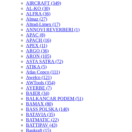
AIRCRAFT
(349)
AL-KO
(30)
ALFRA
(36)
Almaz
(27)
Altrad-Limex
(17)
ANNOVI REVERBERI
(1)
APAC
(8)
APACH
(16)
APEX
(11)
ARGO
(36)
ARON
(105)
ASTA SATRA
(72)
ATIKA
(5)
Atlas Copco
(111)
Awelco
(121)
AWTools
(354)
AYERBE
(7)
BAIER
(34)
BALKANCAR PODEM
(51)
BAMAX
(80)
BASS POLSKA
(140)
BATAVIA
(35)
BATMATIC
(22)
BATTIPAV
(43)
Baukraft
(15)