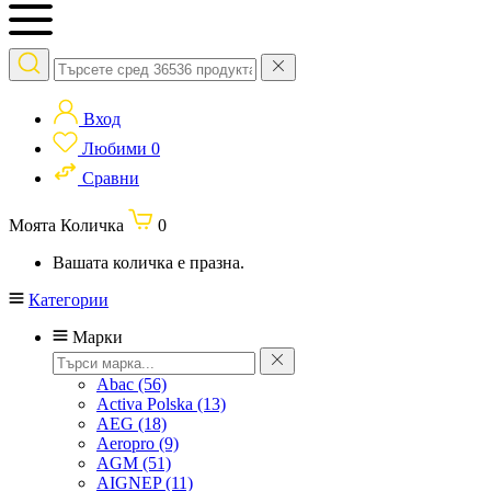
Вход
Любими
0
Сравни
Моята Количка
0
Вашата количка е празна.
Категории
Марки
Abac
(56)
Activa Polska
(13)
AEG
(18)
Aeropro
(9)
AGM
(51)
AIGNEP
(11)