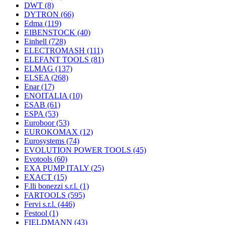
DWT
(8)
DYTRON
(66)
Edma
(119)
EIBENSTOCK
(40)
Einhell
(728)
ELECTROMASH
(111)
ELEFANT TOOLS
(81)
ELMAG
(137)
ELSEA
(268)
Enar
(17)
ENOITALIA
(10)
ESAB
(61)
ESPA
(53)
Euroboor
(53)
EUROKOMAX
(12)
Eurosystems
(74)
EVOLUTION POWER TOOLS
(45)
Evotools
(60)
EXA PUMP ITALY
(25)
EXACT
(15)
F.lli bonezzi s.r.l.
(1)
FARTOOLS
(595)
Fervi s.r.l.
(446)
Festool
(1)
FIELDMANN
(43)