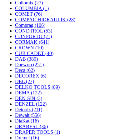
Collomix
(27)
COLUMBIA
(1)
COMET
(76)
COMPAC HIDRAULIK
(28)
Comprag
(106)
CONDTROL
(53)
CONFORTO
(21)
CORMAK
(641)
CROWN
(10)
CUB CADET
(40)
DAB
(380)
Daewoo
(251)
Deca
(62)
DECOREX
(6)
DEL
(27)
DELKO TOOLS
(89)
DEMA
(122)
DEN-SIN
(3)
DENZEL
(122)
Detoolz
(211)
Dewalt
(556)
DiaKat
(16)
DRABEST
(36)
DRAPER TOOLS
(1)
Dremel
(16)