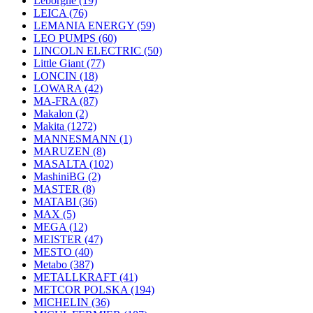
Leborgne
(19)
LEICA
(76)
LEMANIA ENERGY
(59)
LEO PUMPS
(60)
LINCOLN ELECTRIC
(50)
Little Giant
(77)
LONCIN
(18)
LOWARA
(42)
MA-FRA
(87)
Makalon
(2)
Makita
(1272)
MANNESMANN
(1)
MARUZEN
(8)
MASALTA
(102)
MashiniBG
(2)
MASTER
(8)
MATABI
(36)
MAX
(5)
MEGA
(12)
MEISTER
(47)
MESTO
(40)
Metabo
(387)
METALLKRAFT
(41)
METCOR POLSKA
(194)
MICHELIN
(36)