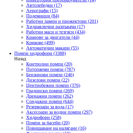
Автолебедки
(17)
Аерографи
(15)
Подемници
(84)
Работни лампи и прожектори
(201)
Хидравлични разпъвачи
(17)
Работни маси и тезгяси
(434)
Кранове за двигатели
(44)
Крикове
(499)
Автоматични макари
(55)
Помпи хидрофори
(3388)
Назад
Контролни помпи
(20)
Потопяеми помпи
(787)
Бензинови помпи
(246)
Дизелови помпи
(22)
Центробежни помпи
(376)
Градински помпи
(269)
Дренажни помпи
(262)
Сондажни помпи
(644)
Резервоари за вода
(17)
Аксесоари за водни помпи
(297)
Хидрофори
(258)
Помпи за басейн
(20)
Повишаване на налягане
(16)