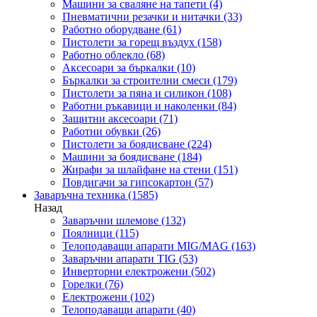
Машини за сваляне на тапети
(4)
Пневматични резачки и нитачки
(33)
Работно оборудване
(61)
Пистолети за горещ въздух
(158)
Работно облекло
(68)
Аксесоари за бъркалки
(10)
Бъркалки за строителни смеси
(179)
Пистолети за пяна и силикон
(108)
Работни ръкавици и наколенки
(84)
Защитни аксесоари
(71)
Работни обувки
(26)
Пистолети за боядисване
(224)
Машини за боядисване
(184)
Жирафи за шлайфане на стени
(151)
Повдигачи за гипсокартон
(57)
Заваръчна техника
(1585)
Назад
Заваръчни шлемове
(132)
Поялници
(115)
Телоподаващи апарати MIG/MAG
(163)
Заваръчни апарати TIG
(53)
Инверторни електрожени
(502)
Горелки
(76)
Електрожени
(102)
Телоподаващи апарати
(40)