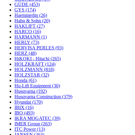
GÜDE
(453)
GYS
(174)
Haemmerlin
(26)
Hahn & Sohn
(20)
HAKLIFT
(27)
HARCO
(16)
HARMANN
(1)
HERLY
(73)
HERVISA PERLES
(93)
HERZ
(48)
HiKOKI - Hitachi
(265)
HOLZKRAFT
(124)
HOLZMANN
(818)
HOLZSTAR
(32)
Honda
(61)
Hu-Lift Equipment
(30)
Husqvarna
(192)
Husqvarna Construction
(379)
Hyundai
(170)
IBIX
(16)
IBO
(493)
IKRA MOGATEC
(39)
IMER Group
(263)
ITC Power
(13)
JANSEN
(263)