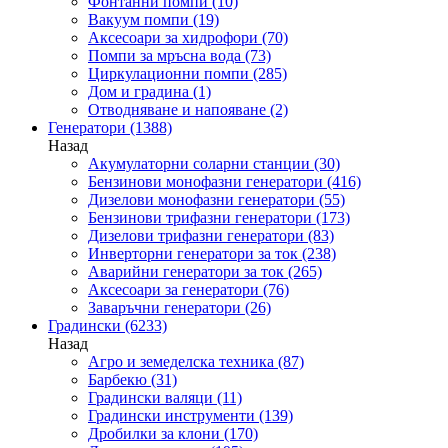
Фонтанни помпи
(10)
Вакуум помпи
(19)
Аксесоари за хидрофори
(70)
Помпи за мръсна вода
(73)
Циркулационни помпи
(285)
Дом и градина
(1)
Отводняване и напояване
(2)
Генератори
(1388)
Назад
Акумулаторни соларни станции
(30)
Бензинови монофазни генератори
(416)
Дизелови монофазни генератори
(55)
Бензинови трифазни генератори
(173)
Дизелови трифазни генератори
(83)
Инверторни генератори за ток
(238)
Аварийни генератори за ток
(265)
Аксесоари за генератори
(76)
Заваръчни генератори
(26)
Градински
(6233)
Назад
Агро и земеделска техника
(87)
Барбекю
(31)
Градински валяци
(11)
Градински инструменти
(139)
Дробилки за клони
(170)