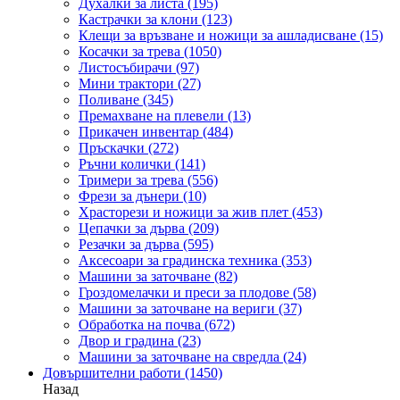
Духалки за листа
(195)
Кастрачки за клони
(123)
Клещи за връзване и ножици за ашладисване
(15)
Косачки за трева
(1050)
Листосъбирачи
(97)
Мини трактори
(27)
Поливане
(345)
Премахване на плевели
(13)
Прикачен инвентар
(484)
Пръскачки
(272)
Ръчни колички
(141)
Тримери за трева
(556)
Фрези за дънери
(10)
Храсторези и ножици за жив плет
(453)
Цепачки за дърва
(209)
Резачки за дърва
(595)
Аксесоари за градинска техника
(353)
Машини за заточване
(82)
Гроздомелачки и преси за плодове
(58)
Машини за заточване на вериги
(37)
Обработка на почва
(672)
Двор и градина
(23)
Машини за заточване на свредла
(24)
Довършителни работи
(1450)
Назад