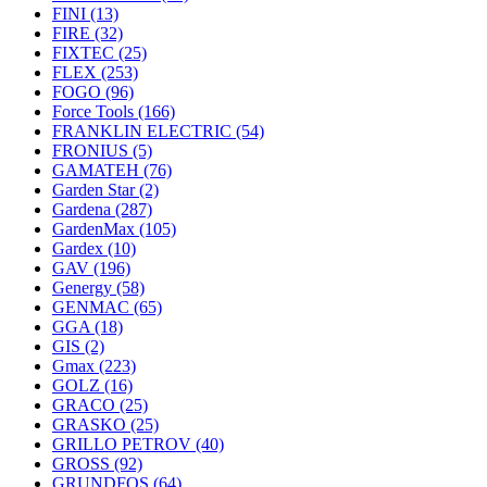
FINI
(13)
FIRE
(32)
FIXTEC
(25)
FLEX
(253)
FOGO
(96)
Force Tools
(166)
FRANKLIN ELECTRIC
(54)
FRONIUS
(5)
GAMATEH
(76)
Garden Star
(2)
Gardena
(287)
GardenMax
(105)
Gardex
(10)
GAV
(196)
Genergy
(58)
GENMAC
(65)
GGA
(18)
GIS
(2)
Gmax
(223)
GOLZ
(16)
GRACO
(25)
GRASKO
(25)
GRILLO PETROV
(40)
GROSS
(92)
GRUNDFOS
(64)