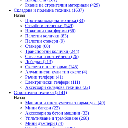
Рязане на строителни материали
(429)
Складова и подемна техника
(1637)
Назад
Противопожарна техника
(33)
Стълби и степенки
(549)
Ножични платформи
(66)
Палетни колички
(83)
Палетни стакери
(9)
Стакери
(60)
Транспортни колички
(244)
Стелажи и контейнери
(26)
Лебедки
(213)
Скелета и платформи
(145)
Алуминиеви кули тип скеле
(4)
Ръчни телфери
(41)
Електрически телфери
(111)
Аксесоари складова техника
(22)
Строителна техника
(2141)
Назад
Машини и инструменти за арматура
(49)
Мини багери
(22)
Аксесоари за бетон машини
(33)
Уплътняване и трамбоване
(268)
Мини дъмпери
(74)