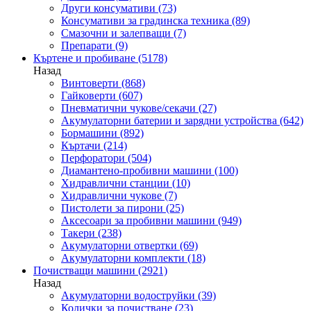
Други консумативи
(73)
Консумативи за градинска техника
(89)
Смазочни и залепващи
(7)
Препарати
(9)
Къртене и пробиване
(5178)
Назад
Винтоверти
(868)
Гайковерти
(607)
Пневматични чукове/секачи
(27)
Акумулаторни батерии и зарядни устройства
(642)
Бормашини
(892)
Къртачи
(214)
Перфоратори
(504)
Диамантено-пробивни машини
(100)
Хидравлични станции
(10)
Хидравлични чукове
(7)
Пистолети за пирони
(25)
Аксесоари за пробивни машини
(949)
Такери
(238)
Акумулаторни отвертки
(69)
Акумулаторни комплекти
(18)
Почистващи машини
(2921)
Назад
Акумулаторни водоструйки
(39)
Колички за почистване
(23)