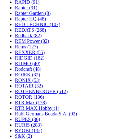
RAPID
(91)
Rapter
(91)
Rapter Garden
(8)
Rapter HQ
(48)
RED TECHNIC
(107)
REDATS
(268)
Redback
(82)
REM Power
(82)
Rems
(127)
REXXER
(55)
RIDGID
(182)
RITMO
(40)
Rodcraft
(48)
ROJEK
(32)
RONIX
(53)
ROTAIR
(32)
ROTHENBERGER
(512)
ROTOR
(136)
RTR Max
(178)
RTR MAX Hobby
(1)
Rubi Germans Boada S.A.
(92)
RUPES
(36)
RURIS
(283)
RYOBI
(132)
S&K
(2)