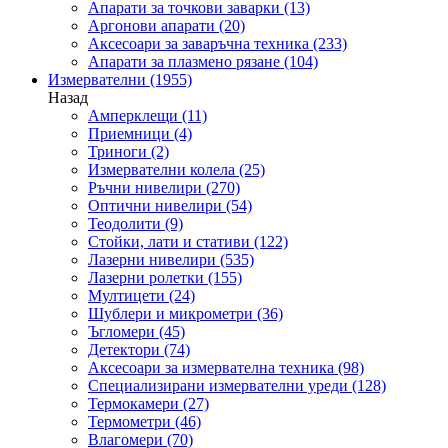
Апарати за точкови заварки
(13)
Аргонови апарати
(20)
Аксесоари за заваръчна техника
(233)
Апарати за плазмено рязане
(104)
Измервателни
(1955)
Назад
Амперклещи
(11)
Приемници
(4)
Триноги
(2)
Измервателни колела
(25)
Ръчни нивелири
(270)
Оптични нивелири
(54)
Теодолити
(9)
Стойки, лати и стативи
(122)
Лазерни нивелири
(535)
Лазерни ролетки
(155)
Мултицети
(24)
Шублери и микрометри
(36)
Ъгломери
(45)
Детектори
(74)
Аксесоари за измервателна техника
(98)
Специализирани измервателни уреди
(128)
Термокамери
(27)
Термометри
(46)
Влагомери
(70)