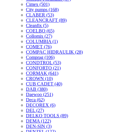
Cimex
(501)
City pumps
(168)
CLABER
(53)
CLEANCRAFT
(89)
Cleanfix
(5)
COELBO
(65)
Collomix
(27)
COLUMBIA
(1)
COMET
(76)
COMPAC HIDRAULIK
(28)
Comprag
(106)
CONDTROL
(53)
CONFORTO
(21)
CORMAK
(641)
CROWN
(10)
CUB CADET
(40)
DAB
(380)
Daewoo
(251)
Deca
(62)
DECOREX
(6)
DEL
(27)
DELKO TOOLS
(89)
DEMA
(122)
DEN-SIN
(3)
DENZEL
(122)