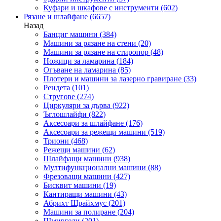
Куфари и шкафове с инструменти
(602)
Рязане и шлайфане
(6657)
Назад
Банциг машини
(384)
Машини за рязане на стени
(20)
Машини за рязане на стиропор
(48)
Ножици за ламарина
(184)
Огъване на ламарина
(85)
Плотери и машини за лазерно гравиране
(33)
Рендета
(101)
Стругове
(274)
Циркуляри за дърва
(922)
Ъглошлайфи
(822)
Аксесоари за шлайфане
(176)
Аксесоари за режещи машини
(519)
Триони
(468)
Режещи машини
(62)
Шлайфащи машини
(938)
Мултифункционални машини
(88)
Фрезоващи машини
(427)
Бисквит машини
(19)
Кантиращи машини
(43)
Абрихт Щрайхмус
(201)
Машини за полиране
(204)
Шмиргели
(201)