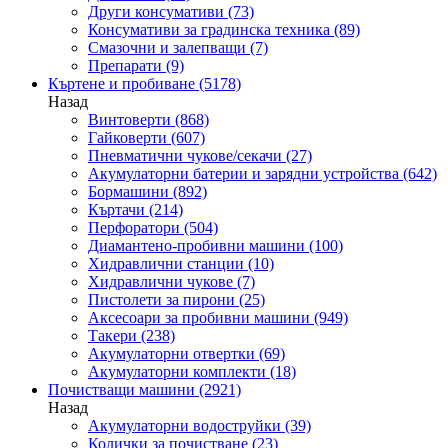
Други консумативи
(73)
Консумативи за градинска техника
(89)
Смазочни и залепващи
(7)
Препарати
(9)
Къртене и пробиване
(5178)
Назад
Винтоверти
(868)
Гайковерти
(607)
Пневматични чукове/секачи
(27)
Акумулаторни батерии и зарядни устройства
(642)
Бормашини
(892)
Къртачи
(214)
Перфоратори
(504)
Диамантено-пробивни машини
(100)
Хидравлични станции
(10)
Хидравлични чукове
(7)
Пистолети за пирони
(25)
Аксесоари за пробивни машини
(949)
Такери
(238)
Акумулаторни отвертки
(69)
Акумулаторни комплекти
(18)
Почистващи машини
(2921)
Назад
Акумулаторни водоструйки
(39)
Колички за почистване
(23)