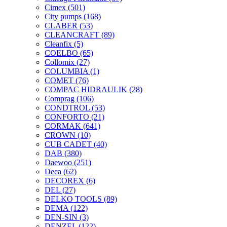
Cimex
(501)
City pumps
(168)
CLABER
(53)
CLEANCRAFT
(89)
Cleanfix
(5)
COELBO
(65)
Collomix
(27)
COLUMBIA
(1)
COMET
(76)
COMPAC HIDRAULIK
(28)
Comprag
(106)
CONDTROL
(53)
CONFORTO
(21)
CORMAK
(641)
CROWN
(10)
CUB CADET
(40)
DAB
(380)
Daewoo
(251)
Deca
(62)
DECOREX
(6)
DEL
(27)
DELKO TOOLS
(89)
DEMA
(122)
DEN-SIN
(3)
DENZEL
(122)