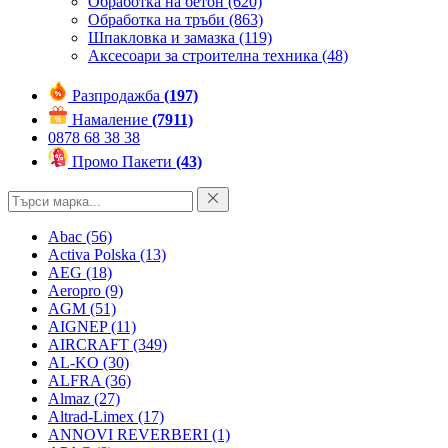
Обработка на бетон
(620)
Обработка на тръби
(863)
Шпакловка и замазка
(119)
Аксесоари за строителна техника
(48)
Разпродажба
(197)
Намаление
(7911)
0878 68 38 38
Промо Пакети
(43)
Abac
(56)
Activa Polska
(13)
AEG
(18)
Aeropro
(9)
AGM
(51)
AIGNEP
(11)
AIRCRAFT
(349)
AL-KO
(30)
ALFRA
(36)
Almaz
(27)
Altrad-Limex
(17)
ANNOVI REVERBERI
(1)