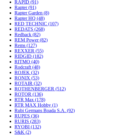
RAPID
(91)
Rapter
(91)
Rapter Garden
(8)
Rapter HQ
(48)
RED TECHNIC
(107)
REDATS
(268)
Redback
(82)
REM Power
(82)
Rems
(127)
REXXER
(55)
RIDGID
(182)
RITMO
(40)
Rodcraft
(48)
ROJEK
(32)
RONIX
(53)
ROTAIR
(32)
ROTHENBERGER
(512)
ROTOR
(136)
RTR Max
(178)
RTR MAX Hobby
(1)
Rubi Germans Boada S.A.
(92)
RUPES
(36)
RURIS
(283)
RYOBI
(132)
S&K
(2)