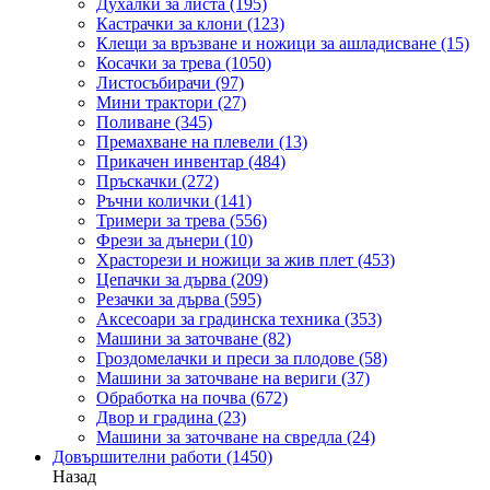
Духалки за листа
(195)
Кастрачки за клони
(123)
Клещи за връзване и ножици за ашладисване
(15)
Косачки за трева
(1050)
Листосъбирачи
(97)
Мини трактори
(27)
Поливане
(345)
Премахване на плевели
(13)
Прикачен инвентар
(484)
Пръскачки
(272)
Ръчни колички
(141)
Тримери за трева
(556)
Фрези за дънери
(10)
Храсторези и ножици за жив плет
(453)
Цепачки за дърва
(209)
Резачки за дърва
(595)
Аксесоари за градинска техника
(353)
Машини за заточване
(82)
Гроздомелачки и преси за плодове
(58)
Машини за заточване на вериги
(37)
Обработка на почва
(672)
Двор и градина
(23)
Машини за заточване на свредла
(24)
Довършителни работи
(1450)
Назад