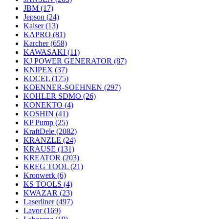
JBM
(17)
Jepson
(24)
Kaiser
(13)
KAPRO
(81)
Karcher
(658)
KAWASAKI
(11)
KJ POWER GENERATOR
(87)
KNIPEX
(37)
KOCEL
(175)
KOENNER-SOEHNEN
(297)
KOHLER SDMO
(26)
KONEKTO
(4)
KOSHIN
(41)
KP Pump
(25)
KraftDele
(2082)
KRANZLE
(24)
KRAUSE
(131)
KREATOR
(203)
KREG TOOL
(21)
Kronwerk
(6)
KS TOOLS
(4)
KWAZAR
(23)
Laserliner
(497)
Lavor
(169)