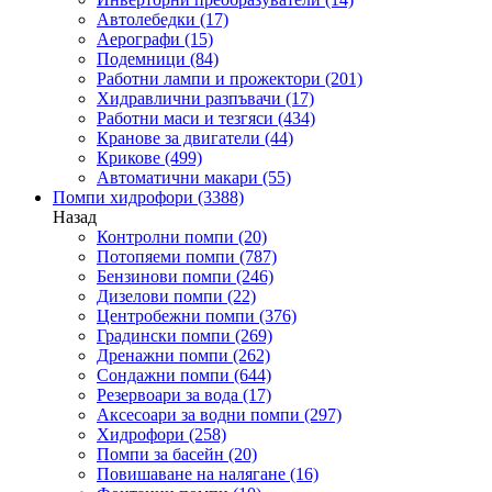
Автолебедки
(17)
Аерографи
(15)
Подемници
(84)
Работни лампи и прожектори
(201)
Хидравлични разпъвачи
(17)
Работни маси и тезгяси
(434)
Кранове за двигатели
(44)
Крикове
(499)
Автоматични макари
(55)
Помпи хидрофори
(3388)
Назад
Контролни помпи
(20)
Потопяеми помпи
(787)
Бензинови помпи
(246)
Дизелови помпи
(22)
Центробежни помпи
(376)
Градински помпи
(269)
Дренажни помпи
(262)
Сондажни помпи
(644)
Резервоари за вода
(17)
Аксесоари за водни помпи
(297)
Хидрофори
(258)
Помпи за басейн
(20)
Повишаване на налягане
(16)