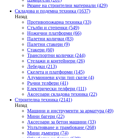
Рязане на строителни материали
(429)
Складова и подемна техника
(1637)
Назад
Противопожарна техника
(33)
Стълби и степенки
(549)
Ножични платформи
(66)
Палетни колички
(83)
Палетни стакери
(9)
Стакери
(60)
Транспортни колички
(244)
Стелажи и контейнери
(26)
Лебедки
(213)
Скелета и платформи
(145)
Алуминиеви кули тип скеле
(4)
Ръчни телфери
(41)
Електрически телфери
(111)
Аксесоари складова техника
(22)
Строителна техника
(2141)
Назад
Машини и инструменти за арматура
(49)
Мини багери
(22)
Аксесоари за бетон машини
(33)
Уплътняване и трамбоване
(268)
Мини дъмпери
(74)