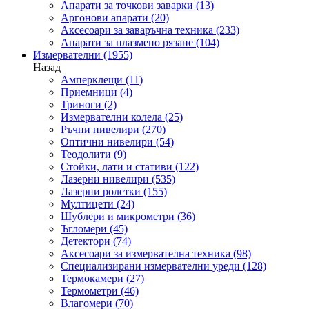
Апарати за точкови заварки
(13)
Аргонови апарати
(20)
Аксесоари за заваръчна техника
(233)
Апарати за плазмено рязане
(104)
Измервателни
(1955)
Назад
Амперклещи
(11)
Приемници
(4)
Триноги
(2)
Измервателни колела
(25)
Ръчни нивелири
(270)
Оптични нивелири
(54)
Теодолити
(9)
Стойки, лати и стативи
(122)
Лазерни нивелири
(535)
Лазерни ролетки
(155)
Мултицети
(24)
Шублери и микрометри
(36)
Ъгломери
(45)
Детектори
(74)
Аксесоари за измервателна техника
(98)
Специализирани измервателни уреди
(128)
Термокамери
(27)
Термометри
(46)
Влагомери
(70)