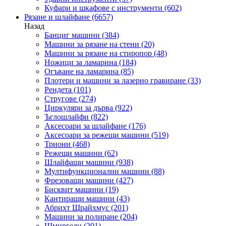
Куфари и шкафове с инструменти
(602)
Рязане и шлайфане
(6657)
Назад
Банциг машини
(384)
Машини за рязане на стени
(20)
Машини за рязане на стиропор
(48)
Ножици за ламарина
(184)
Огъване на ламарина
(85)
Плотери и машини за лазерно гравиране
(33)
Рендета
(101)
Стругове
(274)
Циркуляри за дърва
(922)
Ъглошлайфи
(822)
Аксесоари за шлайфане
(176)
Аксесоари за режещи машини
(519)
Триони
(468)
Режещи машини
(62)
Шлайфащи машини
(938)
Мултифункционални машини
(88)
Фрезоващи машини
(427)
Бисквит машини
(19)
Кантиращи машини
(43)
Абрихт Щрайхмус
(201)
Машини за полиране
(204)
Шмиргели
(201)