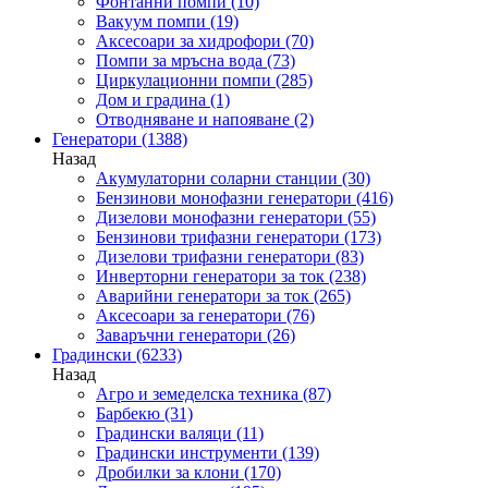
Фонтанни помпи
(10)
Вакуум помпи
(19)
Аксесоари за хидрофори
(70)
Помпи за мръсна вода
(73)
Циркулационни помпи
(285)
Дом и градина
(1)
Отводняване и напояване
(2)
Генератори
(1388)
Назад
Акумулаторни соларни станции
(30)
Бензинови монофазни генератори
(416)
Дизелови монофазни генератори
(55)
Бензинови трифазни генератори
(173)
Дизелови трифазни генератори
(83)
Инверторни генератори за ток
(238)
Аварийни генератори за ток
(265)
Аксесоари за генератори
(76)
Заваръчни генератори
(26)
Градински
(6233)
Назад
Агро и земеделска техника
(87)
Барбекю
(31)
Градински валяци
(11)
Градински инструменти
(139)
Дробилки за клони
(170)