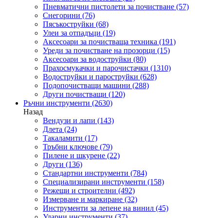
Пневматични пистолети за почистване
(57)
Снегорини
(76)
Пясъкоструйки
(68)
Улеи за отпадъци
(19)
Аксесоари за почистваща техника
(191)
Уреди за почистване на прозорци
(15)
Аксесоари за водоструйки
(80)
Прахосмукачки и парочистачки
(1310)
Водоструйки и пароструйки
(628)
Подопочистващи машини
(288)
Други почистващи
(120)
Ръчни инструменти
(2630)
Назад
Вендузи и лапи
(143)
Длета
(24)
Такаламити
(17)
Тръбни ключове
(79)
Пилене и шкурене
(22)
Други
(136)
Стандартни инструменти
(784)
Специализирани инструменти
(158)
Режещи и строителни
(492)
Измерване и маркиране
(32)
Инструменти за лепене на винил
(45)
Ударни инструменти
(37)