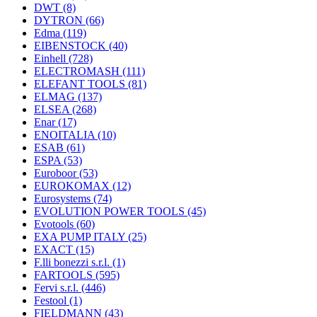
DWT
(8)
DYTRON
(66)
Edma
(119)
EIBENSTOCK
(40)
Einhell
(728)
ELECTROMASH
(111)
ELEFANT TOOLS
(81)
ELMAG
(137)
ELSEA
(268)
Enar
(17)
ENOITALIA
(10)
ESAB
(61)
ESPA
(53)
Euroboor
(53)
EUROKOMAX
(12)
Eurosystems
(74)
EVOLUTION POWER TOOLS
(45)
Evotools
(60)
EXA PUMP ITALY
(25)
EXACT
(15)
F.lli bonezzi s.r.l.
(1)
FARTOOLS
(595)
Fervi s.r.l.
(446)
Festool
(1)
FIELDMANN
(43)