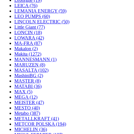
Leborgne
(19)
LEICA
(76)
LEMANIA ENERGY
(59)
LEO PUMPS
(60)
LINCOLN ELECTRIC
(50)
Little Giant
(77)
LONCIN
(18)
LOWARA
(42)
MA-FRA
(87)
Makalon
(2)
Makita
(1272)
MANNESMANN
(1)
MARUZEN
(8)
MASALTA
(102)
MashiniBG
(2)
MASTER
(8)
MATABI
(36)
MAX
(5)
MEGA
(12)
MEISTER
(47)
MESTO
(40)
Metabo
(387)
METALLKRAFT
(41)
METCOR POLSKA
(194)
MICHELIN
(36)