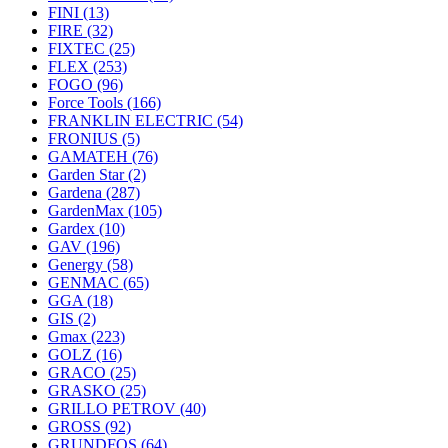
FINI
(13)
FIRE
(32)
FIXTEC
(25)
FLEX
(253)
FOGO
(96)
Force Tools
(166)
FRANKLIN ELECTRIC
(54)
FRONIUS
(5)
GAMATEH
(76)
Garden Star
(2)
Gardena
(287)
GardenMax
(105)
Gardex
(10)
GAV
(196)
Genergy
(58)
GENMAC
(65)
GGA
(18)
GIS
(2)
Gmax
(223)
GOLZ
(16)
GRACO
(25)
GRASKO
(25)
GRILLO PETROV
(40)
GROSS
(92)
GRUNDFOS
(64)