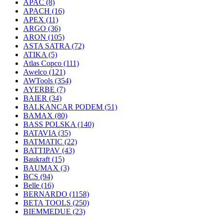
APAC
(8)
APACH
(16)
APEX
(11)
ARGO
(36)
ARON
(105)
ASTA SATRA
(72)
ATIKA
(5)
Atlas Copco
(111)
Awelco
(121)
AWTools
(354)
AYERBE
(7)
BAIER
(34)
BALKANCAR PODEM
(51)
BAMAX
(80)
BASS POLSKA
(140)
BATAVIA
(35)
BATMATIC
(22)
BATTIPAV
(43)
Baukraft
(15)
BAUMAX
(3)
BCS
(94)
Belle
(16)
BERNARDO
(1158)
BETA TOOLS
(250)
BIEMMEDUE
(23)