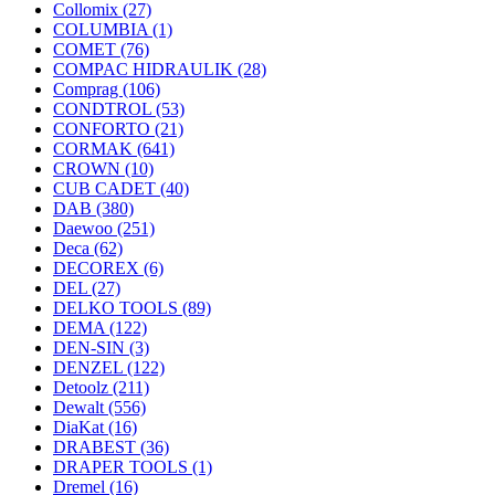
Collomix
(27)
COLUMBIA
(1)
COMET
(76)
COMPAC HIDRAULIK
(28)
Comprag
(106)
CONDTROL
(53)
CONFORTO
(21)
CORMAK
(641)
CROWN
(10)
CUB CADET
(40)
DAB
(380)
Daewoo
(251)
Deca
(62)
DECOREX
(6)
DEL
(27)
DELKO TOOLS
(89)
DEMA
(122)
DEN-SIN
(3)
DENZEL
(122)
Detoolz
(211)
Dewalt
(556)
DiaKat
(16)
DRABEST
(36)
DRAPER TOOLS
(1)
Dremel
(16)