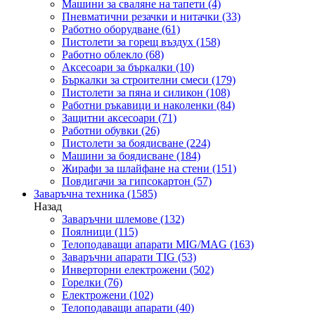
Машини за сваляне на тапети
(4)
Пневматични резачки и нитачки
(33)
Работно оборудване
(61)
Пистолети за горещ въздух
(158)
Работно облекло
(68)
Аксесоари за бъркалки
(10)
Бъркалки за строителни смеси
(179)
Пистолети за пяна и силикон
(108)
Работни ръкавици и наколенки
(84)
Защитни аксесоари
(71)
Работни обувки
(26)
Пистолети за боядисване
(224)
Машини за боядисване
(184)
Жирафи за шлайфане на стени
(151)
Повдигачи за гипсокартон
(57)
Заваръчна техника
(1585)
Назад
Заваръчни шлемове
(132)
Поялници
(115)
Телоподаващи апарати MIG/MAG
(163)
Заваръчни апарати TIG
(53)
Инверторни електрожени
(502)
Горелки
(76)
Електрожени
(102)
Телоподаващи апарати
(40)