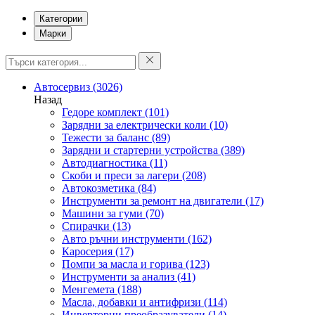
Категории
Марки
Автосервиз
(3026)
Назад
Гедоре комплект
(101)
Зарядни за електрически коли
(10)
Тежести за баланс
(89)
Зарядни и стартерни устройства
(389)
Автодиагностика
(11)
Скоби и преси за лагери
(208)
Автокозметика
(84)
Инструменти за ремонт на двигатели
(17)
Машини за гуми
(70)
Спирачки
(13)
Авто ръчни инструменти
(162)
Каросерия
(17)
Помпи за масла и горива
(123)
Инструменти за анализ
(41)
Менгемета
(188)
Масла, добавки и антифризи
(114)
Инверторни преобразуватели
(14)