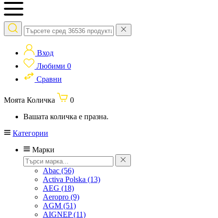
Вход
Любими
0
Сравни
Моята Количка
0
Вашата количка е празна.
Категории
Марки
Abac
(56)
Activa Polska
(13)
AEG
(18)
Aeropro
(9)
AGM
(51)
AIGNEP
(11)