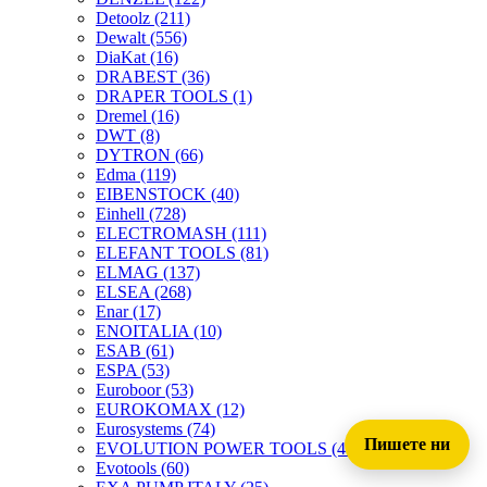
Detoolz
(211)
Dewalt
(556)
DiaKat
(16)
DRABEST
(36)
DRAPER TOOLS
(1)
Dremel
(16)
DWT
(8)
DYTRON
(66)
Edma
(119)
EIBENSTOCK
(40)
Einhell
(728)
ELECTROMASH
(111)
ELEFANT TOOLS
(81)
ELMAG
(137)
ELSEA
(268)
Enar
(17)
ENOITALIA
(10)
ESAB
(61)
ESPA
(53)
Euroboor
(53)
EUROKOMAX
(12)
Eurosystems
(74)
Пишете ни
EVOLUTION POWER TOOLS
(45)
Evotools
(60)