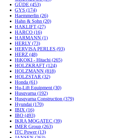
GÜDE
(453)
GYS
(174)
Haemmerlin
(26)
Hahn & Sohn
(20)
HAKLIFT
(27)
HARCO
(16)
HARMANN
(1)
HERLY
(73)
HERVISA PERLES
(93)
HERZ
(48)
HiKOKI - Hitachi
(265)
HOLZKRAFT
(124)
HOLZMANN
(818)
HOLZSTAR
(32)
Honda
(61)
Hu-Lift Equipment
(30)
Husqvarna
(192)
Husqvarna Construction
(379)
Hyundai
(170)
IBIX
(16)
IBO
(493)
IKRA MOGATEC
(39)
IMER Group
(263)
ITC Power
(13)
JANSEN
(263)