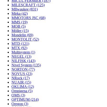
MICUL FERMIER
(187)
MILESCRAFT
(125)
MIlwaukee
(831)
Mirka
(42)
MMOTORS JSC
(68)
MMS
(19)
MOB
(5)
Möller
(15)
Mondelin
(69)
MONTOLIT
(52)
MTD
(121)
MTX
(92)
Multisystem
(1)
NEGEL
(13)
NILFISK
(143)
Nivel System
(135)
NORTON
(77)
NOVUS
(23)
NRock
(17)
NUAIR
(15)
OKLIMA
(12)
Omnigena
(5)
OMS
(3)
OPTIMUM
(214)
Oregon
(3)