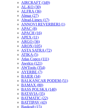
AIRCRAFT
(349)
AL-KO
(30)
ALFRA
(36)
Almaz
(27)
Altrad-Limex
(17)
ANNOVI REVERBERI
(1)
APAC
(8)
APACH
(16)
APEX
(11)
ARGO
(36)
ARON
(105)
ASTA SATRA
(72)
ATIKA
(5)
Atlas Copco
(111)
Awelco
(121)
AWTools
(354)
AYERBE
(7)
BAIER
(34)
BALKANCAR PODEM
(51)
BAMAX
(80)
BASS POLSKA
(140)
BATAVIA
(35)
BATMATIC
(22)
BATTIPAV
(43)
Baukraft
(15)