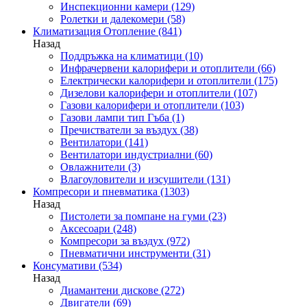
Инспекционни камери
(129)
Ролетки и далекомери
(58)
Климатизация Отопление
(841)
Назад
Поддръжка на климатици
(10)
Инфрачервени калорифери и отоплители
(66)
Електрически калорифери и отоплители
(175)
Дизелови калорифери и отоплители
(107)
Газови калорифери и отоплители
(103)
Газови лампи тип Гъба
(1)
Пречистватели за въздух
(38)
Вентилатори
(141)
Вентилатори индустриални
(60)
Овлажнители
(3)
Влагоуловители и изсушители
(131)
Компресори и пневматика
(1303)
Назад
Пистолети за помпане на гуми
(23)
Аксесоари
(248)
Компресори за въздух
(972)
Пневматични инструменти
(31)
Консумативи
(534)
Назад
Диамантени дискове
(272)
Двигатели
(69)