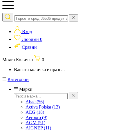
Вход
Любими
0
Сравни
Моята Количка
0
Вашата количка е празна.
Категории
Марки
Abac
(56)
Activa Polska
(13)
AEG
(18)
Aeropro
(9)
AGM
(51)
AIGNEP
(11)