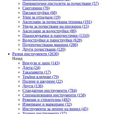
Пневматични пистолети за почистване
(57)
Снегорини
(76)
Пясъкоструйки
(68)
Улеи за отпадъци
(19)
Аксесоари за почистваща техника
(191)
Уреди за почистване на прозорци
(15)
Аксесоари за водоструйки
(80)
Прахосмукачки и парочистачки
(1310)
Водоструйки и пароструйки
(628)
Подопочистващи машини
(286)
Други почистващи
(120)
Ръчни инструменти
(2630)
Назад
Вендузи и лапи
(143)
Длета
(24)
Такаламити
(17)
Тръбни ключове
(79)
Пилене и шкурене
(22)
Други
(136)
Стандартни инструменти
(784)
Специализирани инструменти
(158)
Режещи и строителни
(492)
Измерване и маркиране
(32)
Инструменти за лепене на винил
(45)
Ударни инструменти
(37)