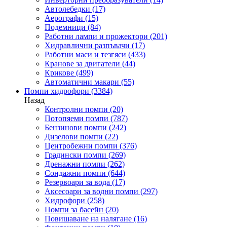
Автолебедки
(17)
Аерографи
(15)
Подемници
(84)
Работни лампи и прожектори
(201)
Хидравлични разпъвачи
(17)
Работни маси и тезгяси
(433)
Кранове за двигатели
(44)
Крикове
(499)
Автоматични макари
(55)
Помпи хидрофори
(3384)
Назад
Контролни помпи
(20)
Потопяеми помпи
(787)
Бензинови помпи
(242)
Дизелови помпи
(22)
Центробежни помпи
(376)
Градински помпи
(269)
Дренажни помпи
(262)
Сондажни помпи
(644)
Резервоари за вода
(17)
Аксесоари за водни помпи
(297)
Хидрофори
(258)
Помпи за басейн
(20)
Повишаване на налягане
(16)