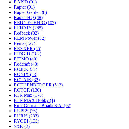
RAPID
(91)
Rapter
(91)
Rapter Garden
(8)
Rapter HQ
(48)
RED TECHNIC
(107)
REDATS
(268)
Redback
(82)
REM Power
(82)
Rems
(127)
REXXER
(55)
RIDGID
(182)
RITMO
(40)
Rodcraft
(48)
ROJEK
(32)
RONIX
(53)
ROTAIR
(32)
ROTHENBERGER
(512)
ROTOR
(136)
RTR Max
(178)
RTR MAX Hobby
(1)
Rubi Germans Boada S.A.
(92)
RUPES
(36)
RURIS
(283)
RYOBI
(132)
S&K
(2)