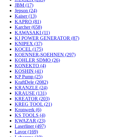
JBM
(17)
Jepson
(24)
Kaiser
(13)
KAPRO
(81)
Karcher
(658)
KAWASAKI
(11)
KJ POWER GENERATOR
(87)
KNIPEX
(37)
KOCEL
(175)
KOENNER-SOEHNEN
(297)
KOHLER SDMO
(26)
KONEKTO
(4)
KOSHIN
(41)
KP Pump
(25)
KraftDele
(2082)
KRANZLE
(24)
KRAUSE
(131)
KREATOR
(203)
KREG TOOL
(21)
Kronwerk
(6)
KS TOOLS
(4)
KWAZAR
(23)
Laserliner
(497)
Lavor
(169)