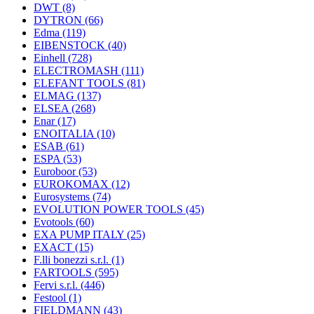
DWT
(8)
DYTRON
(66)
Edma
(119)
EIBENSTOCK
(40)
Einhell
(728)
ELECTROMASH
(111)
ELEFANT TOOLS
(81)
ELMAG
(137)
ELSEA
(268)
Enar
(17)
ENOITALIA
(10)
ESAB
(61)
ESPA
(53)
Euroboor
(53)
EUROKOMAX
(12)
Eurosystems
(74)
EVOLUTION POWER TOOLS
(45)
Evotools
(60)
EXA PUMP ITALY
(25)
EXACT
(15)
F.lli bonezzi s.r.l.
(1)
FARTOOLS
(595)
Fervi s.r.l.
(446)
Festool
(1)
FIELDMANN
(43)