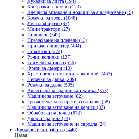
Духалки за листа
(194)
Кастрачки за клони
(123)
Клещи за връзване и ножици за ашладисване
(15)
Косачки за трева
(1048)
Листосъбирачи
(97)
Мини трактори
(27)
Поливане
(345)
Премахване на плевели
(13)
Прикачен инвентар
(484)
Пръскачки
(272)
Ръчни колички
(137)
Тримери за трева
(556)
Фрези за дънери
(10)
Храсторези и ножици за жив плет
(453)
Цепачки за дърва
(209)
Резачки за дърва
(595)
Аксесоари за градинска техника
(353)
Машини за заточване
(82)
Гроздомелачки и преси за плодове
(58)
Машини за заточване на вериги
(37)
Обработка на почва
(672)
Двор и градина
(23)
Машини за заточване на свредла
(24)
Довършителни работи
(1446)
Назад