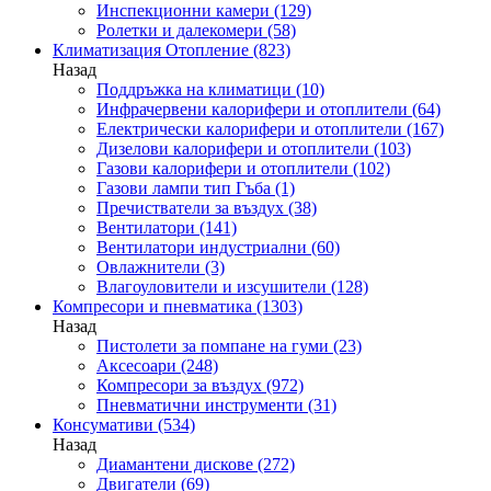
Инспекционни камери
(129)
Ролетки и далекомери
(58)
Климатизация Отопление
(823)
Назад
Поддръжка на климатици
(10)
Инфрачервени калорифери и отоплители
(64)
Електрически калорифери и отоплители
(167)
Дизелови калорифери и отоплители
(103)
Газови калорифери и отоплители
(102)
Газови лампи тип Гъба
(1)
Пречистватели за въздух
(38)
Вентилатори
(141)
Вентилатори индустриални
(60)
Овлажнители
(3)
Влагоуловители и изсушители
(128)
Компресори и пневматика
(1303)
Назад
Пистолети за помпане на гуми
(23)
Аксесоари
(248)
Компресори за въздух
(972)
Пневматични инструменти
(31)
Консумативи
(534)
Назад
Диамантени дискове
(272)
Двигатели
(69)