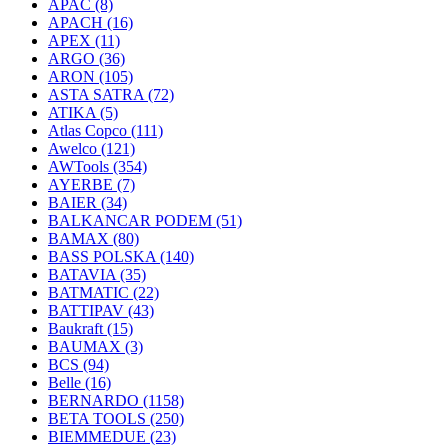
APAC
(8)
APACH
(16)
APEX
(11)
ARGO
(36)
ARON
(105)
ASTA SATRA
(72)
ATIKA
(5)
Atlas Copco
(111)
Awelco
(121)
AWTools
(354)
AYERBE
(7)
BAIER
(34)
BALKANCAR PODEM
(51)
BAMAX
(80)
BASS POLSKA
(140)
BATAVIA
(35)
BATMATIC
(22)
BATTIPAV
(43)
Baukraft
(15)
BAUMAX
(3)
BCS
(94)
Belle
(16)
BERNARDO
(1158)
BETA TOOLS
(250)
BIEMMEDUE
(23)