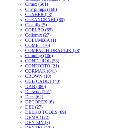
Cimex
(501)
City pumps
(168)
CLABER
(53)
CLEANCRAFT
(89)
Cleanfix
(5)
COELBO
(65)
Collomix
(27)
COLUMBIA
(1)
COMET
(76)
COMPAC HIDRAULIK
(28)
Comprag
(106)
CONDTROL
(53)
CONFORTO
(21)
CORMAK
(641)
CROWN
(10)
CUB CADET
(40)
DAB
(380)
Daewoo
(251)
Deca
(62)
DECOREX
(6)
DEL
(27)
DELKO TOOLS
(89)
DEMA
(122)
DEN-SIN
(3)
DENZEL
(122)