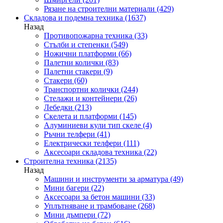
Рязане на строителни материали
(429)
Складова и подемна техника
(1637)
Назад
Противопожарна техника
(33)
Стълби и степенки
(549)
Ножични платформи
(66)
Палетни колички
(83)
Палетни стакери
(9)
Стакери
(60)
Транспортни колички
(244)
Стелажи и контейнери
(26)
Лебедки
(213)
Скелета и платформи
(145)
Алуминиеви кули тип скеле
(4)
Ръчни телфери
(41)
Електрически телфери
(111)
Аксесоари складова техника
(22)
Строителна техника
(2135)
Назад
Машини и инструменти за арматура
(49)
Мини багери
(22)
Аксесоари за бетон машини
(33)
Уплътняване и трамбоване
(268)
Мини дъмпери
(72)