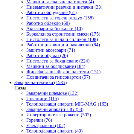
Машини за сваляне на тапети
(4)
Пневматични резачки и нитачки
(33)
Работно оборудване
(61)
Пистолети за горещ въздух
(158)
Работно облекло
(68)
Аксесоари за бъркалки
(10)
Бъркалки за строителни смеси
(175)
Пистолети за пяна и силикон
(108)
Работни ръкавици и наколенки
(84)
Защитни аксесоари
(71)
Работни обувки
(26)
Пистолети за боядисване
(224)
Машини за боядисване
(184)
Жирафи за шлайфане на стени
(151)
Повдигачи за гипсокартон
(57)
Заваръчна техника
(1585)
Назад
Заваръчни шлемове
(132)
Поялници
(115)
Телоподаващи апарати MIG/MAG
(163)
Заваръчни апарати TIG
(53)
Инверторни електрожени
(502)
Горелки
(76)
Електрожени
(102)
Телоподаващи апарати
(40)