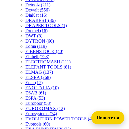
Detoolz
(211)
Dewalt
(556)
DiaKat
(16)
DRABEST
(36)
DRAPER TOOLS
(1)
Dremel
(16)
DWT
(8)
DYTRON
(66)
Edma
(119)
EIBENSTOCK
(40)
Einhell
(728)
ELECTROMASH
(111)
ELEFANT TOOLS
(81)
ELMAG
(137)
ELSEA
(268)
Enar
(17)
ENOITALIA
(10)
ESAB
(61)
ESPA
(53)
Euroboor
(53)
EUROKOMAX
(12)
Eurosystems
(74)
Пишете ни
EVOLUTION POWER TOOLS
(45)
Evotools
(60)