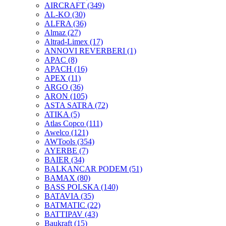
AIRCRAFT
(349)
AL-KO
(30)
ALFRA
(36)
Almaz
(27)
Altrad-Limex
(17)
ANNOVI REVERBERI
(1)
APAC
(8)
APACH
(16)
APEX
(11)
ARGO
(36)
ARON
(105)
ASTA SATRA
(72)
ATIKA
(5)
Atlas Copco
(111)
Awelco
(121)
AWTools
(354)
AYERBE
(7)
BAIER
(34)
BALKANCAR PODEM
(51)
BAMAX
(80)
BASS POLSKA
(140)
BATAVIA
(35)
BATMATIC
(22)
BATTIPAV
(43)
Baukraft
(15)