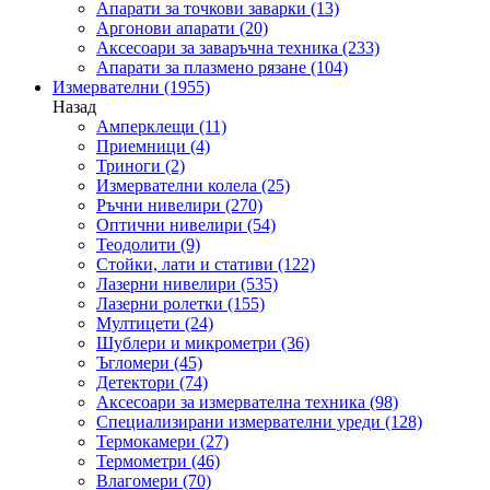
Апарати за точкови заварки
(13)
Аргонови апарати
(20)
Аксесоари за заваръчна техника
(233)
Апарати за плазмено рязане
(104)
Измервателни
(1955)
Назад
Амперклещи
(11)
Приемници
(4)
Триноги
(2)
Измервателни колела
(25)
Ръчни нивелири
(270)
Оптични нивелири
(54)
Теодолити
(9)
Стойки, лати и стативи
(122)
Лазерни нивелири
(535)
Лазерни ролетки
(155)
Мултицети
(24)
Шублери и микрометри
(36)
Ъгломери
(45)
Детектори
(74)
Аксесоари за измервателна техника
(98)
Специализирани измервателни уреди
(128)
Термокамери
(27)
Термометри
(46)
Влагомери
(70)