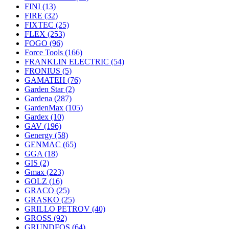
FINI
(13)
FIRE
(32)
FIXTEC
(25)
FLEX
(253)
FOGO
(96)
Force Tools
(166)
FRANKLIN ELECTRIC
(54)
FRONIUS
(5)
GAMATEH
(76)
Garden Star
(2)
Gardena
(287)
GardenMax
(105)
Gardex
(10)
GAV
(196)
Genergy
(58)
GENMAC
(65)
GGA
(18)
GIS
(2)
Gmax
(223)
GOLZ
(16)
GRACO
(25)
GRASKO
(25)
GRILLO PETROV
(40)
GROSS
(92)
GRUNDFOS
(64)