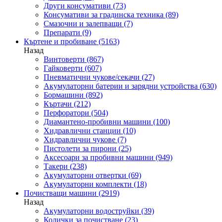
Други консумативи
(73)
Консумативи за градинска техника
(89)
Смазочни и залепващи
(7)
Препарати
(9)
Къртене и пробиване
(5163)
Назад
Винтоверти
(867)
Гайковерти
(607)
Пневматични чукове/секачи
(27)
Акумулаторни батерии и зарядни устройства
(630)
Бормашини
(892)
Къртачи
(212)
Перфоратори
(504)
Диамантено-пробивни машини
(100)
Хидравлични станции
(10)
Хидравлични чукове
(7)
Пистолети за пирони
(25)
Аксесоари за пробивни машини
(949)
Такери
(238)
Акумулаторни отвертки
(69)
Акумулаторни комплекти
(18)
Почистващи машини
(2919)
Назад
Акумулаторни водоструйки
(39)
Колички за почистване
(23)