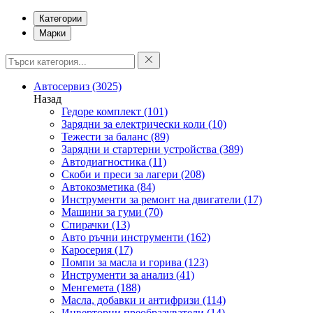
Категории
Марки
Автосервиз
(3025)
Назад
Гедоре комплект
(101)
Зарядни за електрически коли
(10)
Тежести за баланс
(89)
Зарядни и стартерни устройства
(389)
Автодиагностика
(11)
Скоби и преси за лагери
(208)
Автокозметика
(84)
Инструменти за ремонт на двигатели
(17)
Машини за гуми
(70)
Спирачки
(13)
Авто ръчни инструменти
(162)
Каросерия
(17)
Помпи за масла и горива
(123)
Инструменти за анализ
(41)
Менгемета
(188)
Масла, добавки и антифризи
(114)
Инверторни преобразуватели
(14)