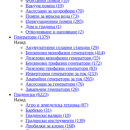
Фонтанни помпи
(10)
Вакуум помпи
(19)
Аксесоари за хидрофори
(70)
Помпи за мръсна вода
(73)
Циркулационни помпи
(285)
Дом и градина
(1)
Отводняване и напояване
(2)
Генератори
(1379)
Назад
Акумулаторни соларни станции
(29)
Бензинови монофазни генератори
(414)
Дизелови монофазни генератори
(55)
Бензинови трифазни генератори
(172)
Дизелови трифазни генератори
(83)
Инверторни генератори за ток
(233)
Аварийни генератори за ток
(265)
Аксесоари за генератори
(76)
Заваръчни генератори
(26)
Градински
(6223)
Назад
Агро и земеделска техника
(87)
Барбекю
(31)
Градински валяци
(10)
Градински инструменти
(139)
Дробилки за клони
(168)