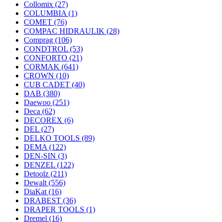
Collomix
(27)
COLUMBIA
(1)
COMET
(76)
COMPAC HIDRAULIK
(28)
Comprag
(106)
CONDTROL
(53)
CONFORTO
(21)
CORMAK
(641)
CROWN
(10)
CUB CADET
(40)
DAB
(380)
Daewoo
(251)
Deca
(62)
DECOREX
(6)
DEL
(27)
DELKO TOOLS
(89)
DEMA
(122)
DEN-SIN
(3)
DENZEL
(122)
Detoolz
(211)
Dewalt
(556)
DiaKat
(16)
DRABEST
(36)
DRAPER TOOLS
(1)
Dremel
(16)