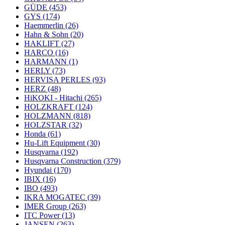
GÜDE
(453)
GYS
(174)
Haemmerlin
(26)
Hahn & Sohn
(20)
HAKLIFT
(27)
HARCO
(16)
HARMANN
(1)
HERLY
(73)
HERVISA PERLES
(93)
HERZ
(48)
HiKOKI - Hitachi
(265)
HOLZKRAFT
(124)
HOLZMANN
(818)
HOLZSTAR
(32)
Honda
(61)
Hu-Lift Equipment
(30)
Husqvarna
(192)
Husqvarna Construction
(379)
Hyundai
(170)
IBIX
(16)
IBO
(493)
IKRA MOGATEC
(39)
IMER Group
(263)
ITC Power
(13)
JANSEN
(263)