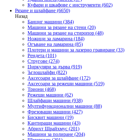
Куфари и шкафове с инструменти
(602)
Рязане и шлайфане
(6650)
Назад
Банциг машини
(384)
Машини за рязане на стени
(20)
Машини за рязане на стиропор
(48)
Ножици за ламарина
(184)
Огъване на ламарина
(85)
Плотери и машини за лазерно гравиране
(33)
Рендета
(101)
Стругове
(274)
Циркуляри за дърва
(919)
Ъглошлайфи
(822)
Аксесоари за шлайфане
(172)
Аксесоари за режещи машини
(519)
Триони
(468)
Режещи машини
(62)
Шлайфащи машини
(938)
Мултифункционални машини
(88)
Фрезоващи машини
(427)
Бисквит машини
(19)
Кантиращи машини
(43)
Абрихт Щрайхмус
(201)
Машини за полиране
(204)
Шмиргели
(201)