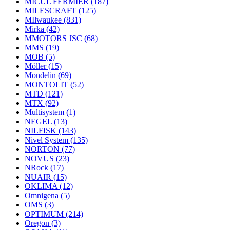
MICUL FERMIER
(187)
MILESCRAFT
(125)
MIlwaukee
(831)
Mirka
(42)
MMOTORS JSC
(68)
MMS
(19)
MOB
(5)
Möller
(15)
Mondelin
(69)
MONTOLIT
(52)
MTD
(121)
MTX
(92)
Multisystem
(1)
NEGEL
(13)
NILFISK
(143)
Nivel System
(135)
NORTON
(77)
NOVUS
(23)
NRock
(17)
NUAIR
(15)
OKLIMA
(12)
Omnigena
(5)
OMS
(3)
OPTIMUM
(214)
Oregon
(3)