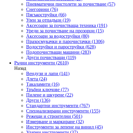
Пневматични пистолети за почистване
(57)
Снегорини
(76)
Пясъкоструйки
(66)
Улеи за отпадъци
(19)
Аксесоари за почистваща техника
(191)
Уреди за почистване на прозорци
(15)
Аксесоари за водоструйки
(80)
Прахосмукачки и парочистачки
(1306)
Водоструйки и пароструйки
(628)
Подопочистващи машини
(283)
Други почистващи
(119)
Ръчни инструменти
(2610)
Назад
Вендузи и лапи
(141)
Длета
(24)
Такаламити
(16)
Тръбни ключове
(77)
Пилене и шкурене
(22)
Други
(136)
Стандартни инструменти
(767)
Специализирани инструменти
(155)
Режещи и строителни
(501)
Измерване и маркиране
(32)
Инструменти за лепене на винил
(45)
Ударни инструменти
(37)