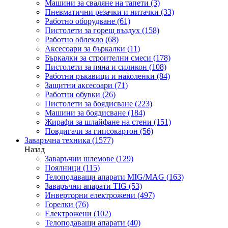
Машини за сваляне на тапети
(3)
Пневматични резачки и нитачки
(33)
Работно оборудване
(61)
Пистолети за горещ въздух
(158)
Работно облекло
(68)
Аксесоари за бъркалки
(11)
Бъркалки за строителни смеси
(178)
Пистолети за пяна и силикон
(108)
Работни ръкавици и наколенки
(84)
Защитни аксесоари
(71)
Работни обувки
(26)
Пистолети за боядисване
(223)
Машини за боядисване
(184)
Жирафи за шлайфане на стени
(151)
Повдигачи за гипсокартон
(56)
Заваръчна техника
(1577)
Назад
Заваръчни шлемове
(129)
Поялници
(115)
Телоподаващи апарати MIG/MAG
(163)
Заваръчни апарати TIG
(53)
Инверторни електрожени
(497)
Горелки
(76)
Електрожени
(102)
Телоподаващи апарати
(40)