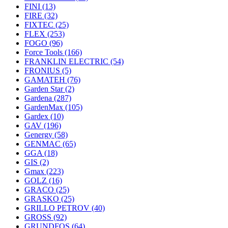
FINI
(13)
FIRE
(32)
FIXTEC
(25)
FLEX
(253)
FOGO
(96)
Force Tools
(166)
FRANKLIN ELECTRIC
(54)
FRONIUS
(5)
GAMATEH
(76)
Garden Star
(2)
Gardena
(287)
GardenMax
(105)
Gardex
(10)
GAV
(196)
Genergy
(58)
GENMAC
(65)
GGA
(18)
GIS
(2)
Gmax
(223)
GOLZ
(16)
GRACO
(25)
GRASKO
(25)
GRILLO PETROV
(40)
GROSS
(92)
GRUNDFOS
(64)