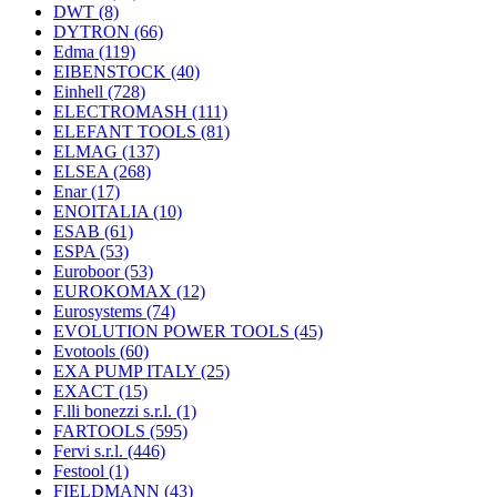
DWT
(8)
DYTRON
(66)
Edma
(119)
EIBENSTOCK
(40)
Einhell
(728)
ELECTROMASH
(111)
ELEFANT TOOLS
(81)
ELMAG
(137)
ELSEA
(268)
Enar
(17)
ENOITALIA
(10)
ESAB
(61)
ESPA
(53)
Euroboor
(53)
EUROKOMAX
(12)
Eurosystems
(74)
EVOLUTION POWER TOOLS
(45)
Evotools
(60)
EXA PUMP ITALY
(25)
EXACT
(15)
F.lli bonezzi s.r.l.
(1)
FARTOOLS
(595)
Fervi s.r.l.
(446)
Festool
(1)
FIELDMANN
(43)