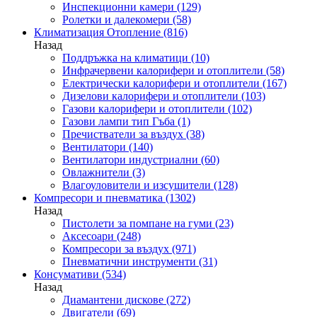
Инспекционни камери
(129)
Ролетки и далекомери
(58)
Климатизация Отопление
(816)
Назад
Поддръжка на климатици
(10)
Инфрачервени калорифери и отоплители
(58)
Електрически калорифери и отоплители
(167)
Дизелови калорифери и отоплители
(103)
Газови калорифери и отоплители
(102)
Газови лампи тип Гъба
(1)
Пречистватели за въздух
(38)
Вентилатори
(140)
Вентилатори индустриални
(60)
Овлажнители
(3)
Влагоуловители и изсушители
(128)
Компресори и пневматика
(1302)
Назад
Пистолети за помпане на гуми
(23)
Аксесоари
(248)
Компресори за въздух
(971)
Пневматични инструменти
(31)
Консумативи
(534)
Назад
Диамантени дискове
(272)
Двигатели
(69)