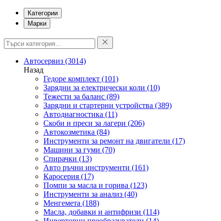
Категории
Марки
Автосервиз
(3014)
Назад
Гедоре комплект
(101)
Зарядни за електрически коли
(10)
Тежести за баланс
(89)
Зарядни и стартерни устройства
(389)
Автодиагностика
(11)
Скоби и преси за лагери
(206)
Автокозметика
(84)
Инструменти за ремонт на двигатели
(17)
Машини за гуми
(70)
Спирачки
(13)
Авто ръчни инструменти
(161)
Каросерия
(17)
Помпи за масла и горива
(123)
Инструменти за анализ
(40)
Менгемета
(188)
Масла, добавки и антифризи
(114)
Инверторни преобразуватели
(14)