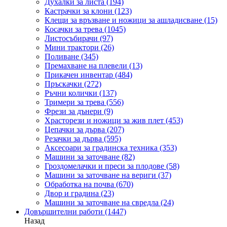
Духалки за листа
(194)
Кастрачки за клони
(123)
Клещи за връзване и ножици за ашладисване
(15)
Косачки за трева
(1045)
Листосъбирачи
(97)
Мини трактори
(26)
Поливане
(345)
Премахване на плевели
(13)
Прикачен инвентар
(484)
Пръскачки
(272)
Ръчни колички
(137)
Тримери за трева
(556)
Фрези за дънери
(9)
Храсторези и ножици за жив плет
(453)
Цепачки за дърва
(207)
Резачки за дърва
(595)
Аксесоари за градинска техника
(353)
Машини за заточване
(82)
Гроздомелачки и преси за плодове
(58)
Машини за заточване на вериги
(37)
Обработка на почва
(670)
Двор и градина
(23)
Машини за заточване на свредла
(24)
Довършителни работи
(1447)
Назад