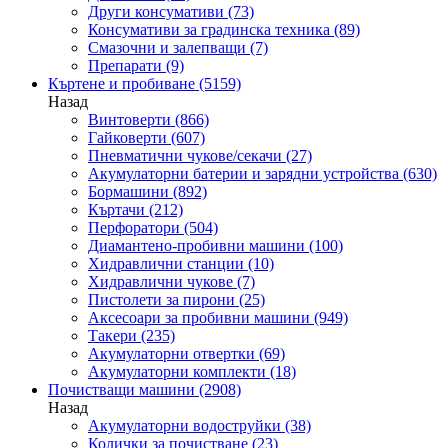
Други консумативи
(73)
Консумативи за градинска техника
(89)
Смазочни и залепващи
(7)
Препарати
(9)
Къртене и пробиване
(5159)
Назад
Винтоверти
(866)
Гайковерти
(607)
Пневматични чукове/секачи
(27)
Акумулаторни батерии и зарядни устройства
(630)
Бормашини
(892)
Къртачи
(212)
Перфоратори
(504)
Диамантено-пробивни машини
(100)
Хидравлични станции
(10)
Хидравлични чукове
(7)
Пистолети за пирони
(25)
Аксесоари за пробивни машини
(949)
Такери
(235)
Акумулаторни отвертки
(69)
Акумулаторни комплекти
(18)
Почистващи машини
(2908)
Назад
Акумулаторни водоструйки
(38)
Колички за почистване
(23)