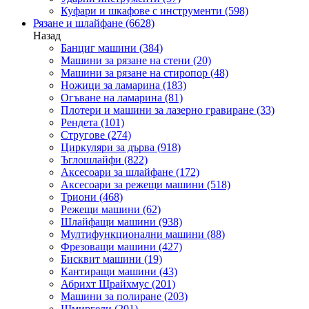
Куфари и шкафове с инструменти
(598)
Рязане и шлайфане
(6628)
Назад
Банциг машини
(384)
Машини за рязане на стени
(20)
Машини за рязане на стиропор
(48)
Ножици за ламарина
(183)
Огъване на ламарина
(81)
Плотери и машини за лазерно гравиране
(33)
Рендета
(101)
Стругове
(274)
Циркуляри за дърва
(918)
Ъглошлайфи
(822)
Аксесоари за шлайфане
(172)
Аксесоари за режещи машини
(518)
Триони
(468)
Режещи машини
(62)
Шлайфащи машини
(938)
Мултифункционални машини
(88)
Фрезоващи машини
(427)
Бисквит машини
(19)
Кантиращи машини
(43)
Абрихт Щрайхмус
(201)
Машини за полиране
(203)
Шмиргели
(201)