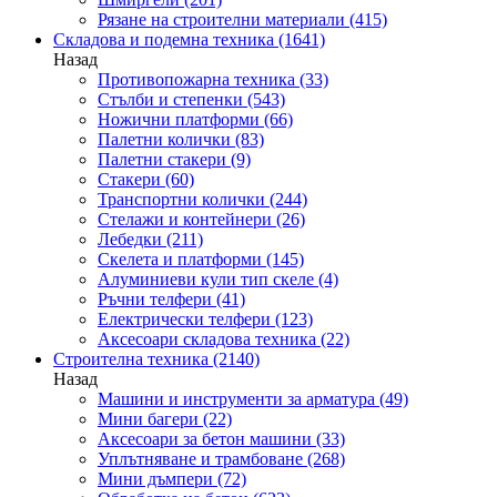
Рязане на строителни материали
(415)
Складова и подемна техника
(1641)
Назад
Противопожарна техника
(33)
Стълби и степенки
(543)
Ножични платформи
(66)
Палетни колички
(83)
Палетни стакери
(9)
Стакери
(60)
Транспортни колички
(244)
Стелажи и контейнери
(26)
Лебедки
(211)
Скелета и платформи
(145)
Алуминиеви кули тип скеле
(4)
Ръчни телфери
(41)
Електрически телфери
(123)
Аксесоари складова техника
(22)
Строителна техника
(2140)
Назад
Машини и инструменти за арматура
(49)
Мини багери
(22)
Аксесоари за бетон машини
(33)
Уплътняване и трамбоване
(268)
Мини дъмпери
(72)