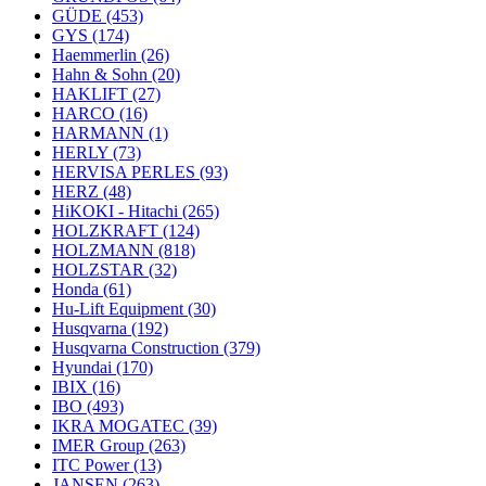
GÜDE
(453)
GYS
(174)
Haemmerlin
(26)
Hahn & Sohn
(20)
HAKLIFT
(27)
HARCO
(16)
HARMANN
(1)
HERLY
(73)
HERVISA PERLES
(93)
HERZ
(48)
HiKOKI - Hitachi
(265)
HOLZKRAFT
(124)
HOLZMANN
(818)
HOLZSTAR
(32)
Honda
(61)
Hu-Lift Equipment
(30)
Husqvarna
(192)
Husqvarna Construction
(379)
Hyundai
(170)
IBIX
(16)
IBO
(493)
IKRA MOGATEC
(39)
IMER Group
(263)
ITC Power
(13)
JANSEN
(263)