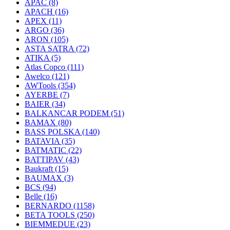
APAC
(8)
APACH
(16)
APEX
(11)
ARGO
(36)
ARON
(105)
ASTA SATRA
(72)
ATIKA
(5)
Atlas Copco
(111)
Awelco
(121)
AWTools
(354)
AYERBE
(7)
BAIER
(34)
BALKANCAR PODEM
(51)
BAMAX
(80)
BASS POLSKA
(140)
BATAVIA
(35)
BATMATIC
(22)
BATTIPAV
(43)
Baukraft
(15)
BAUMAX
(3)
BCS
(94)
Belle
(16)
BERNARDO
(1158)
BETA TOOLS
(250)
BIEMMEDUE
(23)