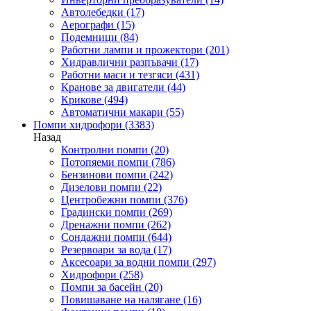
Автолебедки
(17)
Аерографи
(15)
Подемници
(84)
Работни лампи и прожектори
(201)
Хидравлични разпъвачи
(17)
Работни маси и тезгяси
(431)
Кранове за двигатели
(44)
Крикове
(494)
Автоматични макари
(55)
Помпи хидрофори
(3383)
Назад
Контролни помпи
(20)
Потопяеми помпи
(786)
Бензинови помпи
(242)
Дизелови помпи
(22)
Центробежни помпи
(376)
Градински помпи
(269)
Дренажни помпи
(262)
Сондажни помпи
(644)
Резервоари за вода
(17)
Аксесоари за водни помпи
(297)
Хидрофори
(258)
Помпи за басейн
(20)
Повишаване на налягане
(16)