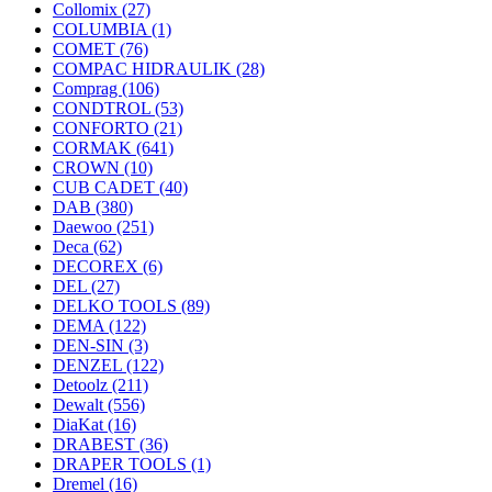
Collomix
(27)
COLUMBIA
(1)
COMET
(76)
COMPAC HIDRAULIK
(28)
Comprag
(106)
CONDTROL
(53)
CONFORTO
(21)
CORMAK
(641)
CROWN
(10)
CUB CADET
(40)
DAB
(380)
Daewoo
(251)
Deca
(62)
DECOREX
(6)
DEL
(27)
DELKO TOOLS
(89)
DEMA
(122)
DEN-SIN
(3)
DENZEL
(122)
Detoolz
(211)
Dewalt
(556)
DiaKat
(16)
DRABEST
(36)
DRAPER TOOLS
(1)
Dremel
(16)