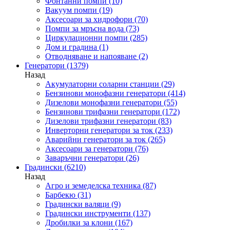
Фонтанни помпи
(10)
Вакуум помпи
(19)
Аксесоари за хидрофори
(70)
Помпи за мръсна вода
(73)
Циркулационни помпи
(285)
Дом и градина
(1)
Отводняване и напояване
(2)
Генератори
(1379)
Назад
Акумулаторни соларни станции
(29)
Бензинови монофазни генератори
(414)
Дизелови монофазни генератори
(55)
Бензинови трифазни генератори
(172)
Дизелови трифазни генератори
(83)
Инверторни генератори за ток
(233)
Аварийни генератори за ток
(265)
Аксесоари за генератори
(76)
Заваръчни генератори
(26)
Градински
(6210)
Назад
Агро и земеделска техника
(87)
Барбекю
(31)
Градински валяци
(9)
Градински инструменти
(137)
Дробилки за клони
(167)