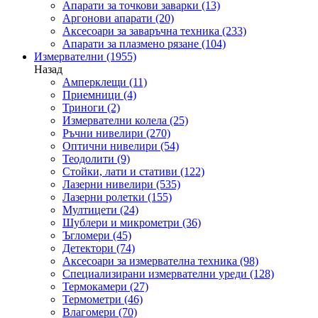
Апарати за точкови заварки
(13)
Аргонови апарати
(20)
Аксесоари за заваръчна техника
(233)
Апарати за плазмено рязане
(104)
Измервателни
(1955)
Назад
Амперклещи
(11)
Приемници
(4)
Триноги
(2)
Измервателни колела
(25)
Ръчни нивелири
(270)
Оптични нивелири
(54)
Теодолити
(9)
Стойки, лати и стативи
(122)
Лазерни нивелири
(535)
Лазерни ролетки
(155)
Мултицети
(24)
Шублери и микрометри
(36)
Ъгломери
(45)
Детектори
(74)
Аксесоари за измервателна техника
(98)
Специализирани измервателни уреди
(128)
Термокамери
(27)
Термометри
(46)
Влагомери
(70)