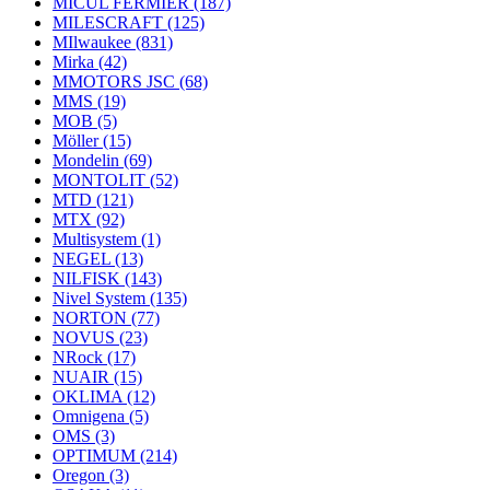
MICUL FERMIER
(187)
MILESCRAFT
(125)
MIlwaukee
(831)
Mirka
(42)
MMOTORS JSC
(68)
MMS
(19)
MOB
(5)
Möller
(15)
Mondelin
(69)
MONTOLIT
(52)
MTD
(121)
MTX
(92)
Multisystem
(1)
NEGEL
(13)
NILFISK
(143)
Nivel System
(135)
NORTON
(77)
NOVUS
(23)
NRock
(17)
NUAIR
(15)
OKLIMA
(12)
Omnigena
(5)
OMS
(3)
OPTIMUM
(214)
Oregon
(3)