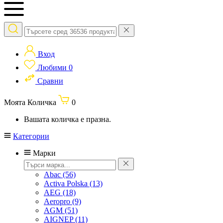
Вход
Любими
0
Сравни
Моята Количка
0
Вашата количка е празна.
Категории
Марки
Abac
(56)
Activa Polska
(13)
AEG
(18)
Aeropro
(9)
AGM
(51)
AIGNEP
(11)