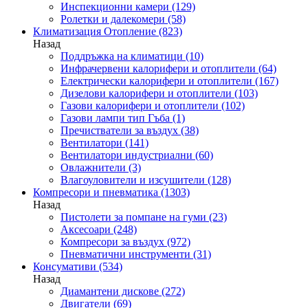
Инспекционни камери
(129)
Ролетки и далекомери
(58)
Климатизация Отопление
(823)
Назад
Поддръжка на климатици
(10)
Инфрачервени калорифери и отоплители
(64)
Електрически калорифери и отоплители
(167)
Дизелови калорифери и отоплители
(103)
Газови калорифери и отоплители
(102)
Газови лампи тип Гъба
(1)
Пречистватели за въздух
(38)
Вентилатори
(141)
Вентилатори индустриални
(60)
Овлажнители
(3)
Влагоуловители и изсушители
(128)
Компресори и пневматика
(1303)
Назад
Пистолети за помпане на гуми
(23)
Аксесоари
(248)
Компресори за въздух
(972)
Пневматични инструменти
(31)
Консумативи
(534)
Назад
Диамантени дискове
(272)
Двигатели
(69)