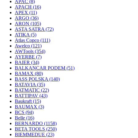
APAC
(8)
APACH
(16)
APEX
(11)
ARGO
(36)
ARON
(105)
ASTA SATRA
(72)
ATIKA
(5)
Atlas Copco
(111)
Awelco
(121)
AWTools
(354)
AYERBE
(7)
BAIER
(34)
BALKANCAR PODEM
(51)
BAMAX
(80)
BASS POLSKA
(140)
BATAVIA
(35)
BATMATIC
(22)
BATTIPAV
(43)
Baukraft
(15)
BAUMAX
(3)
BCS
(94)
Belle
(16)
BERNARDO
(1158)
BETA TOOLS
(250)
BIEMMEDUE
(23)