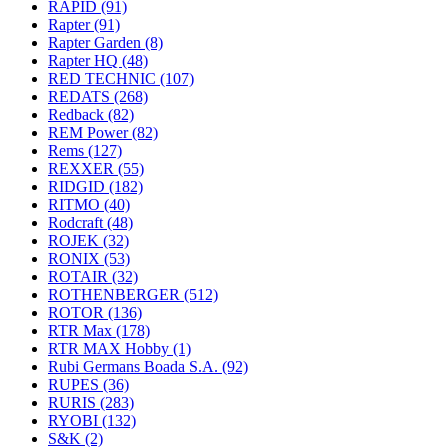
RAPID
(91)
Rapter
(91)
Rapter Garden
(8)
Rapter HQ
(48)
RED TECHNIC
(107)
REDATS
(268)
Redback
(82)
REM Power
(82)
Rems
(127)
REXXER
(55)
RIDGID
(182)
RITMO
(40)
Rodcraft
(48)
ROJEK
(32)
RONIX
(53)
ROTAIR
(32)
ROTHENBERGER
(512)
ROTOR
(136)
RTR Max
(178)
RTR MAX Hobby
(1)
Rubi Germans Boada S.A.
(92)
RUPES
(36)
RURIS
(283)
RYOBI
(132)
S&K
(2)