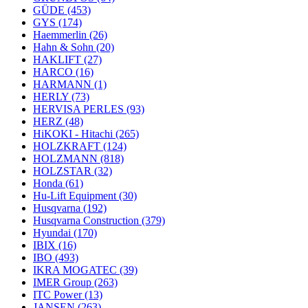
GÜDE
(453)
GYS
(174)
Haemmerlin
(26)
Hahn & Sohn
(20)
HAKLIFT
(27)
HARCO
(16)
HARMANN
(1)
HERLY
(73)
HERVISA PERLES
(93)
HERZ
(48)
HiKOKI - Hitachi
(265)
HOLZKRAFT
(124)
HOLZMANN
(818)
HOLZSTAR
(32)
Honda
(61)
Hu-Lift Equipment
(30)
Husqvarna
(192)
Husqvarna Construction
(379)
Hyundai
(170)
IBIX
(16)
IBO
(493)
IKRA MOGATEC
(39)
IMER Group
(263)
ITC Power
(13)
JANSEN
(263)