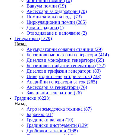
Фонтанни помпи
(10)
Вакуум помпи
(19)
Аксесоари за хидрофори
(70)
Помпи за мръсна вода
(73)
Циркулационни помпи
(285)
Дом и градина
(1)
Отводняване и напояване
(2)
Генератори
(1379)
Назад
Акумулаторни соларни станции
(29)
Бензинови монофазни генератори
(414)
Дизелови монофазни генератори
(55)
Бензинови трифазни генератори
(172)
Дизелови трифазни генератори
(83)
Инверторни генератори за ток
(233)
Аварийни генератори за ток
(265)
Аксесоари за генератори
(76)
Заваръчни генератори
(26)
Градински
(6223)
Назад
Агро и земеделска техника
(87)
Барбекю
(31)
Градински валяци
(10)
Градински инструменти
(139)
Дробилки за клони
(168)