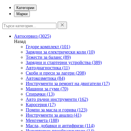
Категории
Марки
Автосервиз
(3025)
Назад
Гедоре комплект
(101)
Зарядни за електрически коли
(10)
Тежести за баланс
(89)
Зарядни и стартерни устройства
(389)
Автодиагностика
(11)
Скоби и преси за лагери
(208)
Автокозметика
(84)
Инструменти за ремонт на двигатели
(17)
Машини за гуми
(70)
Спирачки
(13)
Авто ръчни инструменти
(162)
Каросерия
(17)
Помпи за масла и горива
(123)
Инструменти за анализ
(41)
Менгемета
(188)
Масла, добавки и антифризи
(114)
Инверторни преобразуватели
(14)