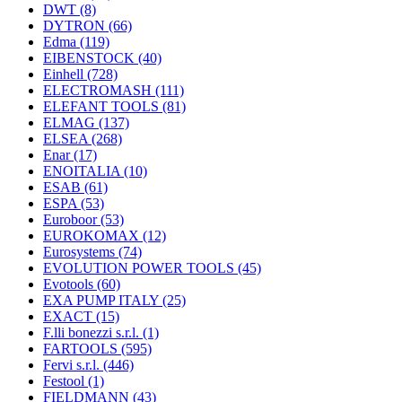
DWT
(8)
DYTRON
(66)
Edma
(119)
EIBENSTOCK
(40)
Einhell
(728)
ELECTROMASH
(111)
ELEFANT TOOLS
(81)
ELMAG
(137)
ELSEA
(268)
Enar
(17)
ENOITALIA
(10)
ESAB
(61)
ESPA
(53)
Euroboor
(53)
EUROKOMAX
(12)
Eurosystems
(74)
EVOLUTION POWER TOOLS
(45)
Evotools
(60)
EXA PUMP ITALY
(25)
EXACT
(15)
F.lli bonezzi s.r.l.
(1)
FARTOOLS
(595)
Fervi s.r.l.
(446)
Festool
(1)
FIELDMANN
(43)