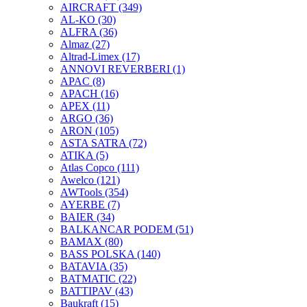
AIRCRAFT
(349)
AL-KO
(30)
ALFRA
(36)
Almaz
(27)
Altrad-Limex
(17)
ANNOVI REVERBERI
(1)
APAC
(8)
APACH
(16)
APEX
(11)
ARGO
(36)
ARON
(105)
ASTA SATRA
(72)
ATIKA
(5)
Atlas Copco
(111)
Awelco
(121)
AWTools
(354)
AYERBE
(7)
BAIER
(34)
BALKANCAR PODEM
(51)
BAMAX
(80)
BASS POLSKA
(140)
BATAVIA
(35)
BATMATIC
(22)
BATTIPAV
(43)
Baukraft
(15)