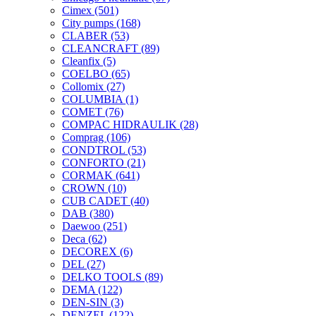
Cimex
(501)
City pumps
(168)
CLABER
(53)
CLEANCRAFT
(89)
Cleanfix
(5)
COELBO
(65)
Collomix
(27)
COLUMBIA
(1)
COMET
(76)
COMPAC HIDRAULIK
(28)
Comprag
(106)
CONDTROL
(53)
CONFORTO
(21)
CORMAK
(641)
CROWN
(10)
CUB CADET
(40)
DAB
(380)
Daewoo
(251)
Deca
(62)
DECOREX
(6)
DEL
(27)
DELKO TOOLS
(89)
DEMA
(122)
DEN-SIN
(3)
DENZEL
(122)