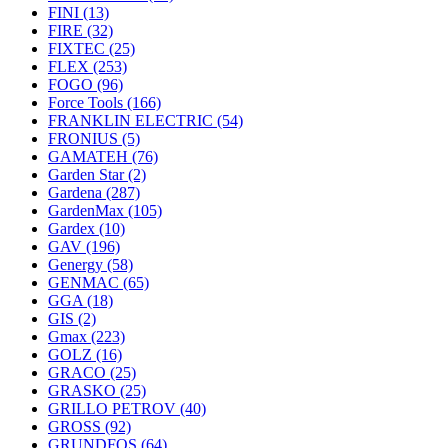
FINI
(13)
FIRE
(32)
FIXTEC
(25)
FLEX
(253)
FOGO
(96)
Force Tools
(166)
FRANKLIN ELECTRIC
(54)
FRONIUS
(5)
GAMATEH
(76)
Garden Star
(2)
Gardena
(287)
GardenMax
(105)
Gardex
(10)
GAV
(196)
Genergy
(58)
GENMAC
(65)
GGA
(18)
GIS
(2)
Gmax
(223)
GOLZ
(16)
GRACO
(25)
GRASKO
(25)
GRILLO PETROV
(40)
GROSS
(92)
GRUNDFOS
(64)