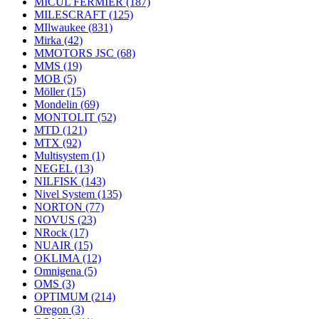
MICUL FERMIER
(187)
MILESCRAFT
(125)
MIlwaukee
(831)
Mirka
(42)
MMOTORS JSC
(68)
MMS
(19)
MOB
(5)
Möller
(15)
Mondelin
(69)
MONTOLIT
(52)
MTD
(121)
MTX
(92)
Multisystem
(1)
NEGEL
(13)
NILFISK
(143)
Nivel System
(135)
NORTON
(77)
NOVUS
(23)
NRock
(17)
NUAIR
(15)
OKLIMA
(12)
Omnigena
(5)
OMS
(3)
OPTIMUM
(214)
Oregon
(3)