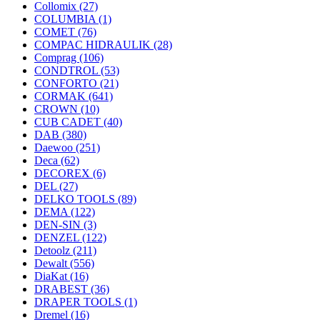
Collomix
(27)
COLUMBIA
(1)
COMET
(76)
COMPAC HIDRAULIK
(28)
Comprag
(106)
CONDTROL
(53)
CONFORTO
(21)
CORMAK
(641)
CROWN
(10)
CUB CADET
(40)
DAB
(380)
Daewoo
(251)
Deca
(62)
DECOREX
(6)
DEL
(27)
DELKO TOOLS
(89)
DEMA
(122)
DEN-SIN
(3)
DENZEL
(122)
Detoolz
(211)
Dewalt
(556)
DiaKat
(16)
DRABEST
(36)
DRAPER TOOLS
(1)
Dremel
(16)