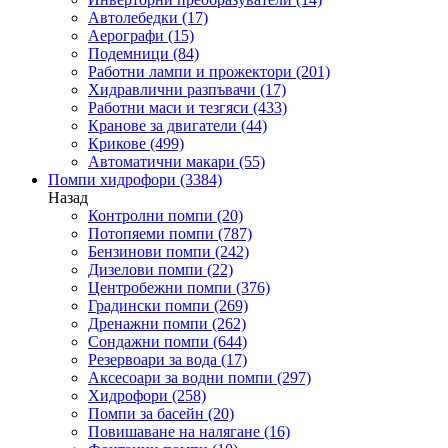
Автолебедки
(17)
Аерографи
(15)
Подемници
(84)
Работни лампи и прожектори
(201)
Хидравлични разпъвачи
(17)
Работни маси и тезгяси
(433)
Кранове за двигатели
(44)
Крикове
(499)
Автоматични макари
(55)
Помпи хидрофори
(3384)
Назад
Контролни помпи
(20)
Потопяеми помпи
(787)
Бензинови помпи
(242)
Дизелови помпи
(22)
Центробежни помпи
(376)
Градински помпи
(269)
Дренажни помпи
(262)
Сондажни помпи
(644)
Резервоари за вода
(17)
Аксесоари за водни помпи
(297)
Хидрофори
(258)
Помпи за басейн
(20)
Повишаване на налягане
(16)