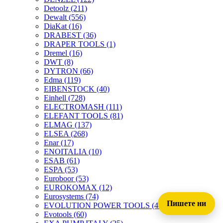
Detoolz
(211)
Dewalt
(556)
DiaKat
(16)
DRABEST
(36)
DRAPER TOOLS
(1)
Dremel
(16)
DWT
(8)
DYTRON
(66)
Edma
(119)
EIBENSTOCK
(40)
Einhell
(728)
ELECTROMASH
(111)
ELEFANT TOOLS
(81)
ELMAG
(137)
ELSEA
(268)
Enar
(17)
ENOITALIA
(10)
ESAB
(61)
ESPA
(53)
Euroboor
(53)
EUROKOMAX
(12)
Eurosystems
(74)
Пишете ни
EVOLUTION POWER TOOLS
(45)
Evotools
(60)