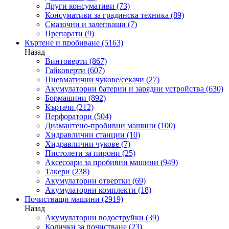
Други консумативи
(73)
Консумативи за градинска техника
(89)
Смазочни и залепващи
(7)
Препарати
(9)
Къртене и пробиване
(5163)
Назад
Винтоверти
(867)
Гайковерти
(607)
Пневматични чукове/секачи
(27)
Акумулаторни батерии и зарядни устройства
(630)
Бормашини
(892)
Къртачи
(212)
Перфоратори
(504)
Диамантено-пробивни машини
(100)
Хидравлични станции
(10)
Хидравлични чукове
(7)
Пистолети за пирони
(25)
Аксесоари за пробивни машини
(949)
Такери
(238)
Акумулаторни отвертки
(69)
Акумулаторни комплекти
(18)
Почистващи машини
(2919)
Назад
Акумулаторни водоструйки
(39)
Колички за почистване
(23)