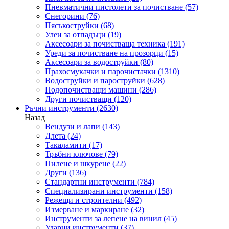
Пневматични пистолети за почистване
(57)
Снегорини
(76)
Пясъкоструйки
(68)
Улеи за отпадъци
(19)
Аксесоари за почистваща техника
(191)
Уреди за почистване на прозорци
(15)
Аксесоари за водоструйки
(80)
Прахосмукачки и парочистачки
(1310)
Водоструйки и пароструйки
(628)
Подопочистващи машини
(286)
Други почистващи
(120)
Ръчни инструменти
(2630)
Назад
Вендузи и лапи
(143)
Длета
(24)
Такаламити
(17)
Тръбни ключове
(79)
Пилене и шкурене
(22)
Други
(136)
Стандартни инструменти
(784)
Специализирани инструменти
(158)
Режещи и строителни
(492)
Измерване и маркиране
(32)
Инструменти за лепене на винил
(45)
Ударни инструменти
(37)