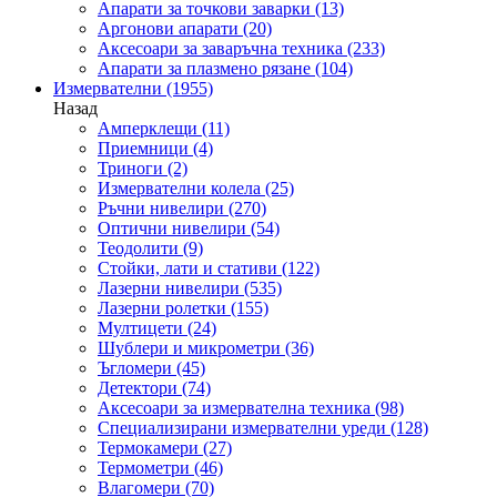
Апарати за точкови заварки
(13)
Аргонови апарати
(20)
Аксесоари за заваръчна техника
(233)
Апарати за плазмено рязане
(104)
Измервателни
(1955)
Назад
Амперклещи
(11)
Приемници
(4)
Триноги
(2)
Измервателни колела
(25)
Ръчни нивелири
(270)
Оптични нивелири
(54)
Теодолити
(9)
Стойки, лати и стативи
(122)
Лазерни нивелири
(535)
Лазерни ролетки
(155)
Мултицети
(24)
Шублери и микрометри
(36)
Ъгломери
(45)
Детектори
(74)
Аксесоари за измервателна техника
(98)
Специализирани измервателни уреди
(128)
Термокамери
(27)
Термометри
(46)
Влагомери
(70)