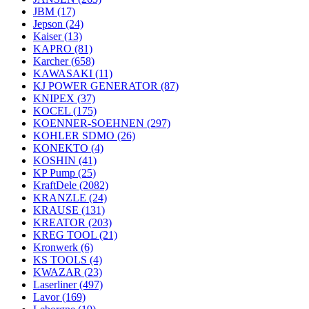
JBM
(17)
Jepson
(24)
Kaiser
(13)
KAPRO
(81)
Karcher
(658)
KAWASAKI
(11)
KJ POWER GENERATOR
(87)
KNIPEX
(37)
KOCEL
(175)
KOENNER-SOEHNEN
(297)
KOHLER SDMO
(26)
KONEKTO
(4)
KOSHIN
(41)
KP Pump
(25)
KraftDele
(2082)
KRANZLE
(24)
KRAUSE
(131)
KREATOR
(203)
KREG TOOL
(21)
Kronwerk
(6)
KS TOOLS
(4)
KWAZAR
(23)
Laserliner
(497)
Lavor
(169)