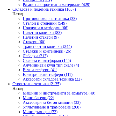
Рязане на строителни материали
(429)
Складова и подемна техника
(1637)
Назад
Противопожарна техника
(33)
Стълби и степенки
(549)
Ножични платформи
(66)
Палетни колички
(83)
Палетни стакери
(9)
Стакери
(60)
Транспортни колички
(244)
Стелажи и контейнери
(26)
Лебедки
(213)
Скелета и платформи
(145)
Алуминиеви кули тип скеле
(4)
Ръчни телфери
(41)
Електрически телфери
(111)
Аксесоари складова техника
(22)
Строителна техника
(2135)
Назад
Машини и инструменти за арматура
(49)
Мини багери
(22)
Аксесоари за бетон машини
(33)
Уплътняване и трамбоване
(268)
Мини дъмпери
(72)