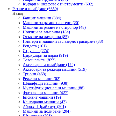
Куфари и шкафове с инструменти
(602)
Рязане и шлайфане
(6650)
Назад
Банциг машини
(384)
Машини за рязане на стени
(20)
Машини за рязане на стиропор
(48)
Ножици за ламарина
(184)
Огъване на ламарина
(85)
Плотери и машини за лазерно гравиране
(33)
Рендета
(101)
Стругове
(274)
Циркуляри за дърва
(919)
Ъглошлайфи
(822)
Аксесоари за шлайфане
(172)
Аксесоари за режещи машини
(519)
Триони
(468)
Режещи машини
(62)
Шлайфащи машини
(938)
Мултифункционални машини
(88)
Фрезоващи машини
(427)
Бисквит машини
(19)
Кантиращи машини
(43)
Абрихт Щрайхмус
(201)
Машини за полиране
(204)
Шмиргели
(201)