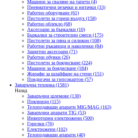
Машини за сваляне на тапети
(4)
Пневматични резачки и нитачки
(33)
Работно оборудване
(61)
Пистолети за горещ въздух
(158)
Работно облекло
(68)
Аксесоари за бъркалки
(10)
Бъркалки за строителни смеси
(175)
Пистолети за пяна и силикон
(108)
Работни ръкавици и наколенки
(84)
Защитни аксесоари
(71)
Работни обувки
(26)
Пистолети за боядисване
(224)
Машини за боядисване
(184)
Жирафи за шлайфане на стени
(151)
Повдигачи за гипсокартон
(57)
Заваръчна техника
(1581)
Назад
Заваръчни шлемове
(130)
Поялници
(115)
Телоподаващи апарати MIG/MAG
(163)
Заваръчни апарати TIG
(53)
Инверторни електрожени
(500)
Горелки
(76)
Електрожени
(102)
Телоподаващи апарати
(40)