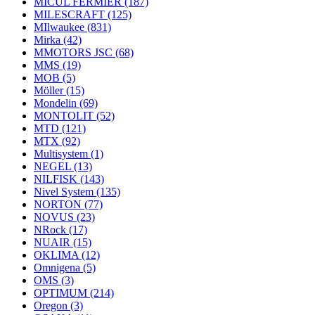
MICUL FERMIER
(187)
MILESCRAFT
(125)
MIlwaukee
(831)
Mirka
(42)
MMOTORS JSC
(68)
MMS
(19)
MOB
(5)
Möller
(15)
Mondelin
(69)
MONTOLIT
(52)
MTD
(121)
MTX
(92)
Multisystem
(1)
NEGEL
(13)
NILFISK
(143)
Nivel System
(135)
NORTON
(77)
NOVUS
(23)
NRock
(17)
NUAIR
(15)
OKLIMA
(12)
Omnigena
(5)
OMS
(3)
OPTIMUM
(214)
Oregon
(3)