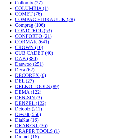
Collomix
(27)
COLUMBIA
(1)
COMET
(76)
COMPAC HIDRAULIK
(28)
Comprag
(106)
CONDTROL
(53)
CONFORTO
(21)
CORMAK
(641)
CROWN
(10)
CUB CADET
(40)
DAB
(380)
Daewoo
(251)
Deca
(62)
DECOREX
(6)
DEL
(27)
DELKO TOOLS
(89)
DEMA
(122)
DEN-SIN
(3)
DENZEL
(122)
Detoolz
(211)
Dewalt
(556)
DiaKat
(16)
DRABEST
(36)
DRAPER TOOLS
(1)
Dremel
(16)