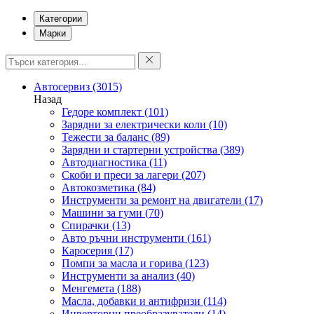
Категории
Марки
Автосервиз
(3015)
Назад
Гедоре комплект
(101)
Зарядни за електрически коли
(10)
Тежести за баланс
(89)
Зарядни и стартерни устройства
(389)
Автодиагностика
(11)
Скоби и преси за лагери
(207)
Автокозметика
(84)
Инструменти за ремонт на двигатели
(17)
Машини за гуми
(70)
Спирачки
(13)
Авто ръчни инструменти
(161)
Каросерия
(17)
Помпи за масла и горива
(123)
Инструменти за анализ
(40)
Менгемета
(188)
Масла, добавки и антифризи
(114)
Инверторни преобразуватели
(14)