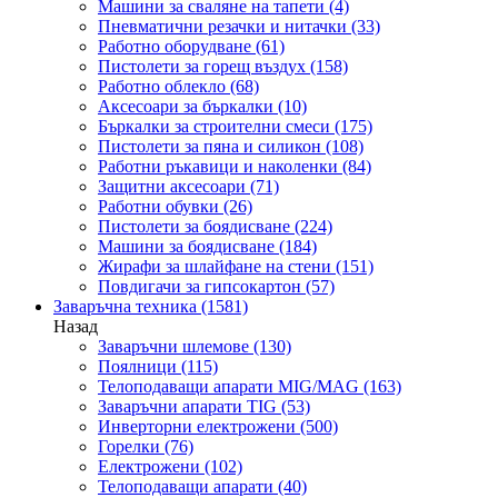
Машини за сваляне на тапети
(4)
Пневматични резачки и нитачки
(33)
Работно оборудване
(61)
Пистолети за горещ въздух
(158)
Работно облекло
(68)
Аксесоари за бъркалки
(10)
Бъркалки за строителни смеси
(175)
Пистолети за пяна и силикон
(108)
Работни ръкавици и наколенки
(84)
Защитни аксесоари
(71)
Работни обувки
(26)
Пистолети за боядисване
(224)
Машини за боядисване
(184)
Жирафи за шлайфане на стени
(151)
Повдигачи за гипсокартон
(57)
Заваръчна техника
(1581)
Назад
Заваръчни шлемове
(130)
Поялници
(115)
Телоподаващи апарати MIG/MAG
(163)
Заваръчни апарати TIG
(53)
Инверторни електрожени
(500)
Горелки
(76)
Електрожени
(102)
Телоподаващи апарати
(40)