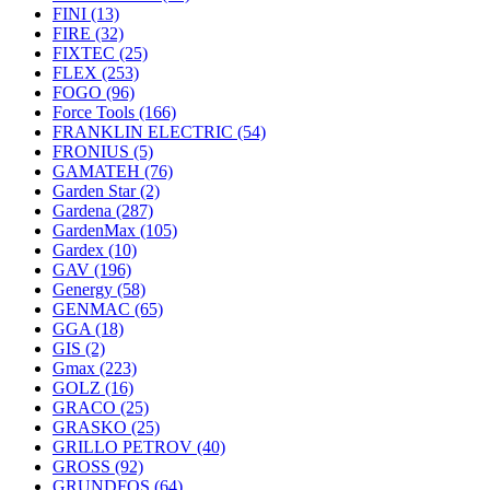
FINI
(13)
FIRE
(32)
FIXTEC
(25)
FLEX
(253)
FOGO
(96)
Force Tools
(166)
FRANKLIN ELECTRIC
(54)
FRONIUS
(5)
GAMATEH
(76)
Garden Star
(2)
Gardena
(287)
GardenMax
(105)
Gardex
(10)
GAV
(196)
Genergy
(58)
GENMAC
(65)
GGA
(18)
GIS
(2)
Gmax
(223)
GOLZ
(16)
GRACO
(25)
GRASKO
(25)
GRILLO PETROV
(40)
GROSS
(92)
GRUNDFOS
(64)