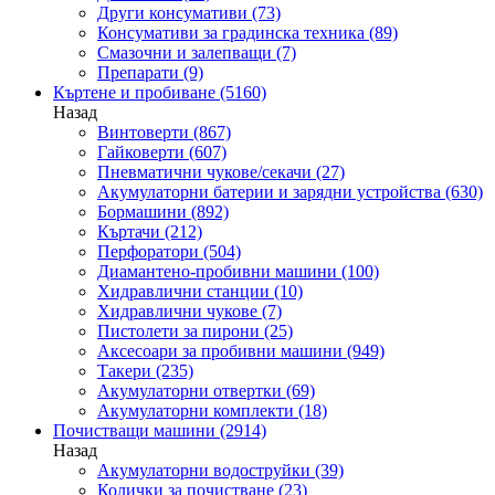
Други консумативи
(73)
Консумативи за градинска техника
(89)
Смазочни и залепващи
(7)
Препарати
(9)
Къртене и пробиване
(5160)
Назад
Винтоверти
(867)
Гайковерти
(607)
Пневматични чукове/секачи
(27)
Акумулаторни батерии и зарядни устройства
(630)
Бормашини
(892)
Къртачи
(212)
Перфоратори
(504)
Диамантено-пробивни машини
(100)
Хидравлични станции
(10)
Хидравлични чукове
(7)
Пистолети за пирони
(25)
Аксесоари за пробивни машини
(949)
Такери
(235)
Акумулаторни отвертки
(69)
Акумулаторни комплекти
(18)
Почистващи машини
(2914)
Назад
Акумулаторни водоструйки
(39)
Колички за почистване
(23)