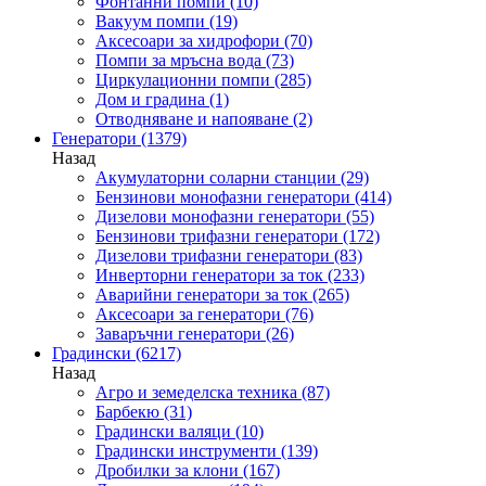
Фонтанни помпи
(10)
Вакуум помпи
(19)
Аксесоари за хидрофори
(70)
Помпи за мръсна вода
(73)
Циркулационни помпи
(285)
Дом и градина
(1)
Отводняване и напояване
(2)
Генератори
(1379)
Назад
Акумулаторни соларни станции
(29)
Бензинови монофазни генератори
(414)
Дизелови монофазни генератори
(55)
Бензинови трифазни генератори
(172)
Дизелови трифазни генератори
(83)
Инверторни генератори за ток
(233)
Аварийни генератори за ток
(265)
Аксесоари за генератори
(76)
Заваръчни генератори
(26)
Градински
(6217)
Назад
Агро и земеделска техника
(87)
Барбекю
(31)
Градински валяци
(10)
Градински инструменти
(139)
Дробилки за клони
(167)