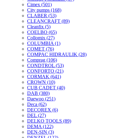
Cimex
(501)
City pumps
(168)
CLABER
(53)
CLEANCRAFT
(89)
Cleanfix
(5)
COELBO
(65)
Collomix
(27)
COLUMBIA
(1)
COMET
(76)
COMPAC HIDRAULIK
(28)
Comprag
(106)
CONDTROL
(53)
CONFORTO
(21)
CORMAK
(641)
CROWN
(10)
CUB CADET
(40)
DAB
(380)
Daewoo
(251)
Deca
(62)
DECOREX
(6)
DEL
(27)
DELKO TOOLS
(89)
DEMA
(122)
DEN-SIN
(3)
DENZEL
(122)