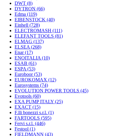
DWT
(8)
DYTRON
(66)
Edma
(119)
EIBENSTOCK
(40)
Einhell
(728)
ELECTROMASH
(111)
ELEFANT TOOLS
(81)
ELMAG
(137)
ELSEA
(268)
Enar
(17)
ENOITALIA
(10)
ESAB
(61)
ESPA
(53)
Euroboor
(53)
EUROKOMAX
(12)
Eurosystems
(74)
EVOLUTION POWER TOOLS
(45)
Evotools
(60)
EXA PUMP ITALY
(25)
EXACT
(15)
F.lli bonezzi s.r.l.
(1)
FARTOOLS
(595)
Fervi s.r.l.
(446)
Festool
(1)
FIELDMANN
(43)