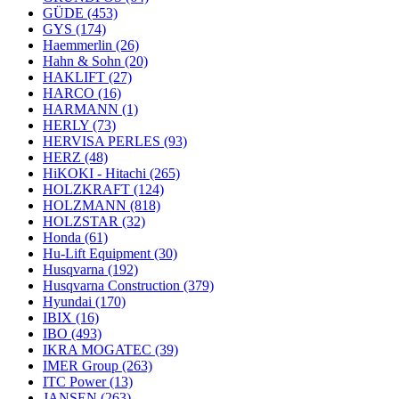
GÜDE
(453)
GYS
(174)
Haemmerlin
(26)
Hahn & Sohn
(20)
HAKLIFT
(27)
HARCO
(16)
HARMANN
(1)
HERLY
(73)
HERVISA PERLES
(93)
HERZ
(48)
HiKOKI - Hitachi
(265)
HOLZKRAFT
(124)
HOLZMANN
(818)
HOLZSTAR
(32)
Honda
(61)
Hu-Lift Equipment
(30)
Husqvarna
(192)
Husqvarna Construction
(379)
Hyundai
(170)
IBIX
(16)
IBO
(493)
IKRA MOGATEC
(39)
IMER Group
(263)
ITC Power
(13)
JANSEN
(263)