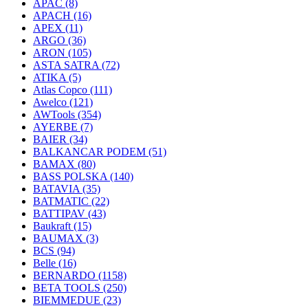
APAC
(8)
APACH
(16)
APEX
(11)
ARGO
(36)
ARON
(105)
ASTA SATRA
(72)
ATIKA
(5)
Atlas Copco
(111)
Awelco
(121)
AWTools
(354)
AYERBE
(7)
BAIER
(34)
BALKANCAR PODEM
(51)
BAMAX
(80)
BASS POLSKA
(140)
BATAVIA
(35)
BATMATIC
(22)
BATTIPAV
(43)
Baukraft
(15)
BAUMAX
(3)
BCS
(94)
Belle
(16)
BERNARDO
(1158)
BETA TOOLS
(250)
BIEMMEDUE
(23)