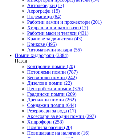
Автолебедки
(17)
Аерографи
(15)
Подемници
(84)
Работни лампи и прожектори
(201)
Хидравлични разпъвачи
(17)
Работни маси и тезгяси
(431)
Кранове за двигатели
(43)
Крикове
(495)
Автоматични макари
(55)
Помпи хидрофори
(3384)
Назад
Контролни помпи
(20)
Потопяеми помпи
(787)
Бензинови помпи
(242)
Дизелови помпи
(22)
Центробежни помпи
(376)
Градински помпи
(269)
Дренажни помпи
(262)
Сондажни помпи
(644)
Резервоари за вода
(17)
Аксесоари за водни помпи
(297)
Хидрофори
(258)
Помпи за басейн
(20)
Повишаване на налягане
(16)