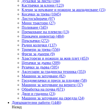
Духалки за листа
(194)
Кастрачки за клони
(123)
Клещи за връзване и ножици за ашладисване
(15)
Косачки за трева
(1045)
Листосъбирачи
(97)
Мини трактори
(27)
Поливане
(345)
Премахване на плевели
(13)
Прикачен инвентар
(484)
Пръскачки
(272)
Ръчни колички
(137)
Тримери за трева
(556)
Фрези за дънери
(9)
Храсторези и ножици за жив плет
(453)
Цепачки за дърва
(209)
Резачки за дърва
(595)
Аксесоари за градинска техника
(353)
Машини за заточване
(82)
Гроздомелачки и преси за плодове
(58)
Машини за заточване на вериги
(37)
Обработка на почва
(671)
Двор и градина
(23)
Машини за заточване на свредла
(24)
Довършителни работи
(1446)
Назад