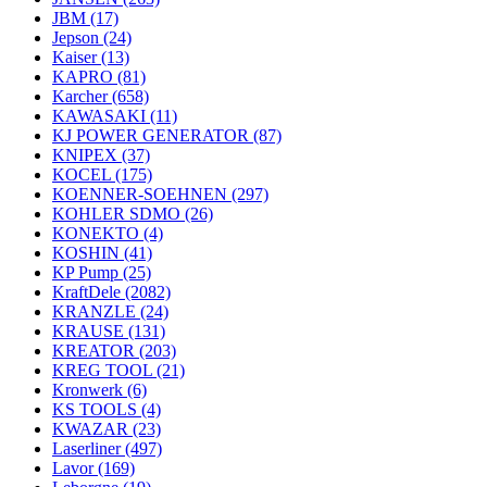
JBM
(17)
Jepson
(24)
Kaiser
(13)
KAPRO
(81)
Karcher
(658)
KAWASAKI
(11)
KJ POWER GENERATOR
(87)
KNIPEX
(37)
KOCEL
(175)
KOENNER-SOEHNEN
(297)
KOHLER SDMO
(26)
KONEKTO
(4)
KOSHIN
(41)
KP Pump
(25)
KraftDele
(2082)
KRANZLE
(24)
KRAUSE
(131)
KREATOR
(203)
KREG TOOL
(21)
Kronwerk
(6)
KS TOOLS
(4)
KWAZAR
(23)
Laserliner
(497)
Lavor
(169)