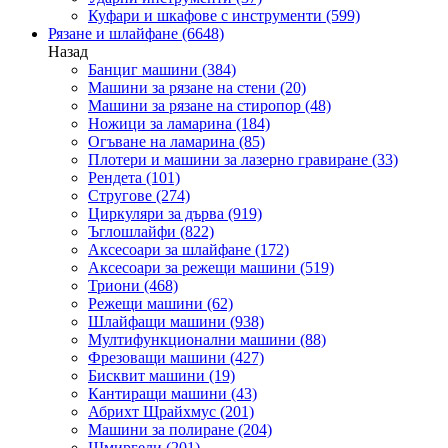
Куфари и шкафове с инструменти
(599)
Рязане и шлайфане
(6648)
Назад
Банциг машини
(384)
Машини за рязане на стени
(20)
Машини за рязане на стиропор
(48)
Ножици за ламарина
(184)
Огъване на ламарина
(85)
Плотери и машини за лазерно гравиране
(33)
Рендета
(101)
Стругове
(274)
Циркуляри за дърва
(919)
Ъглошлайфи
(822)
Аксесоари за шлайфане
(172)
Аксесоари за режещи машини
(519)
Триони
(468)
Режещи машини
(62)
Шлайфащи машини
(938)
Мултифункционални машини
(88)
Фрезоващи машини
(427)
Бисквит машини
(19)
Кантиращи машини
(43)
Абрихт Щрайхмус
(201)
Машини за полиране
(204)
Шмиргели
(201)