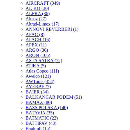
AIRCRAFT
(349)
AL-KO
(30)
ALFRA
(36)
Almaz
(27)
Altrad-Limex
(17)
ANNOVI REVERBERI
(1)
APAC
(8)
APACH
(16)
APEX
(11)
ARGO
(36)
ARON
(105)
ASTA SATRA
(72)
ATIKA
(5)
Atlas Copco
(111)
Awelco
(121)
AWTools
(354)
AYERBE
(7)
BAIER
(34)
BALKANCAR PODEM
(51)
BAMAX
(80)
BASS POLSKA
(140)
BATAVIA
(35)
BATMATIC
(22)
BATTIPAV
(43)
Baukraft
(15)