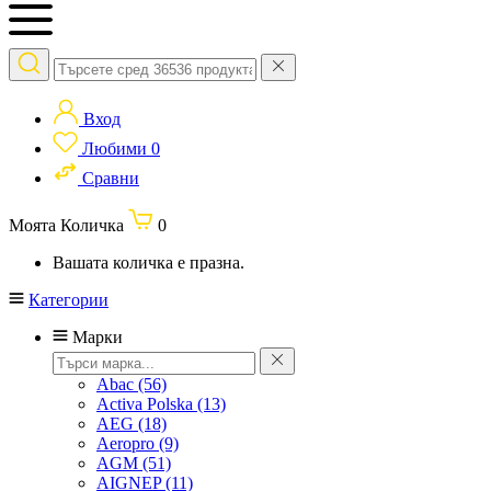
Вход
Любими
0
Сравни
Моята Количка
0
Вашата количка е празна.
Категории
Марки
Abac
(56)
Activa Polska
(13)
AEG
(18)
Aeropro
(9)
AGM
(51)
AIGNEP
(11)