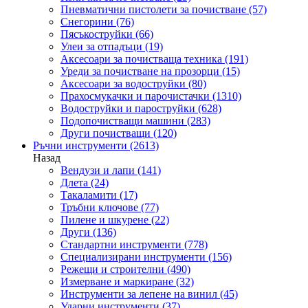
Пневматични пистолети за почистване
(57)
Снегорини
(76)
Пясъкоструйки
(66)
Улеи за отпадъци
(19)
Аксесоари за почистваща техника
(191)
Уреди за почистване на прозорци
(15)
Аксесоари за водоструйки
(80)
Прахосмукачки и парочистачки
(1310)
Водоструйки и пароструйки
(628)
Подопочистващи машини
(283)
Други почистващи
(120)
Ръчни инструменти
(2613)
Назад
Вендузи и лапи
(141)
Длета
(24)
Такаламити
(17)
Тръбни ключове
(77)
Пилене и шкурене
(22)
Други
(136)
Стандартни инструменти
(778)
Специализирани инструменти
(156)
Режещи и строителни
(490)
Измерване и маркиране
(32)
Инструменти за лепене на винил
(45)
Ударни инструменти
(37)