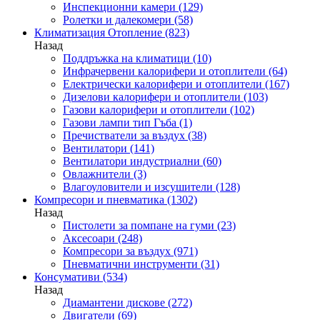
Инспекционни камери
(129)
Ролетки и далекомери
(58)
Климатизация Отопление
(823)
Назад
Поддръжка на климатици
(10)
Инфрачервени калорифери и отоплители
(64)
Електрически калорифери и отоплители
(167)
Дизелови калорифери и отоплители
(103)
Газови калорифери и отоплители
(102)
Газови лампи тип Гъба
(1)
Пречистватели за въздух
(38)
Вентилатори
(141)
Вентилатори индустриални
(60)
Овлажнители
(3)
Влагоуловители и изсушители
(128)
Компресори и пневматика
(1302)
Назад
Пистолети за помпане на гуми
(23)
Аксесоари
(248)
Компресори за въздух
(971)
Пневматични инструменти
(31)
Консумативи
(534)
Назад
Диамантени дискове
(272)
Двигатели
(69)