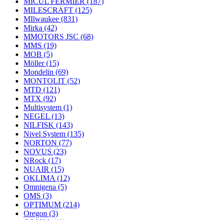
MICUL FERMIER
(187)
MILESCRAFT
(125)
MIlwaukee
(831)
Mirka
(42)
MMOTORS JSC
(68)
MMS
(19)
MOB
(5)
Möller
(15)
Mondelin
(69)
MONTOLIT
(52)
MTD
(121)
MTX
(92)
Multisystem
(1)
NEGEL
(13)
NILFISK
(143)
Nivel System
(135)
NORTON
(77)
NOVUS
(23)
NRock
(17)
NUAIR
(15)
OKLIMA
(12)
Omnigena
(5)
OMS
(3)
OPTIMUM
(214)
Oregon
(3)