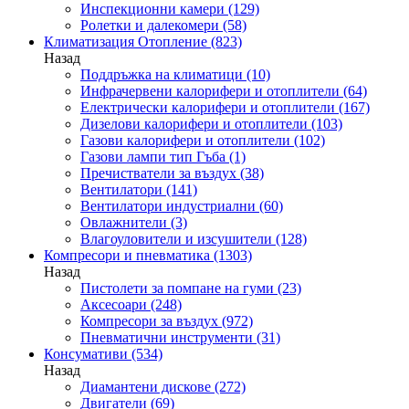
Инспекционни камери
(129)
Ролетки и далекомери
(58)
Климатизация Отопление
(823)
Назад
Поддръжка на климатици
(10)
Инфрачервени калорифери и отоплители
(64)
Електрически калорифери и отоплители
(167)
Дизелови калорифери и отоплители
(103)
Газови калорифери и отоплители
(102)
Газови лампи тип Гъба
(1)
Пречистватели за въздух
(38)
Вентилатори
(141)
Вентилатори индустриални
(60)
Овлажнители
(3)
Влагоуловители и изсушители
(128)
Компресори и пневматика
(1303)
Назад
Пистолети за помпане на гуми
(23)
Аксесоари
(248)
Компресори за въздух
(972)
Пневматични инструменти
(31)
Консумативи
(534)
Назад
Диамантени дискове
(272)
Двигатели
(69)