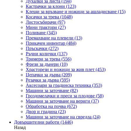
Духалки за листа
(194)
Кастрачки за клони
(123)
Клещи за връзване и ножици за ашладисване
(15)
Косачки за трева
(1048)
Листосъбирачи
(97)
Мини трактори
(27)
Поливане
(345)
Премахване на плевели
(13)
Прикачен инвентар
(484)
Пръскачки
(272)
Ръчни колички
(137)
Тримери за трева
(556)
Фрези за дънери
(10)
Храсторези и ножици за жив плет
(453)
Цепачки за дърва
(209)
Резачки за дърва
(595)
Аксесоари за градинска техника
(353)
Машини за заточване
(82)
Гроздомелачки и преси за плодове
(58)
Машини за заточване на вериги
(37)
Обработка на почва
(672)
Двор и градина
(23)
Машини за заточване на свредла
(24)
Довършителни работи
(1446)
Назад