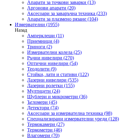
Апарати за точкови заварки
(13)
Аргонови апарати
(20)
Аксесоари за заваръчна техника
(233)
Апарати за плазмено рязане
(104)
Измервателни
(1955)
Назад
Амперклещи
(11)
Приемници
(4)
Триноги
(2)
Измервателни колела
(25)
Ръчни нивелири
(270)
Оптични нивелири
(54)
Теодолити
(9)
Стойки, лати и стативи
(122)
Лазерни нивелири
(535)
Лазерни ролетки
(155)
Мултицети
(24)
Шублери и микрометри
(36)
Ъгломери
(45)
Детектори
(74)
Аксесоари за измервателна техника
(98)
Специализирани измервателни уреди
(128)
Термокамери
(27)
Термометри
(46)
Влагомери
(70)