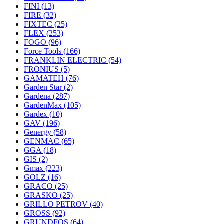
FINI
(13)
FIRE
(32)
FIXTEC
(25)
FLEX
(253)
FOGO
(96)
Force Tools
(166)
FRANKLIN ELECTRIC
(54)
FRONIUS
(5)
GAMATEH
(76)
Garden Star
(2)
Gardena
(287)
GardenMax
(105)
Gardex
(10)
GAV
(196)
Genergy
(58)
GENMAC
(65)
GGA
(18)
GIS
(2)
Gmax
(223)
GOLZ
(16)
GRACO
(25)
GRASKO
(25)
GRILLO PETROV
(40)
GROSS
(92)
GRUNDFOS
(64)