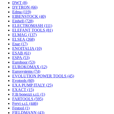
DWT
(8)
DYTRON
(66)
Edma
(119)
EIBENSTOCK
(40)
Einhell
(728)
ELECTROMASH
(111)
ELEFANT TOOLS
(81)
ELMAG
(137)
ELSEA
(268)
Enar
(17)
ENOITALIA
(10)
ESAB
(61)
ESPA
(53)
Euroboor
(53)
EUROKOMAX
(12)
Eurosystems
(74)
EVOLUTION POWER TOOLS
(45)
Evotools
(60)
EXA PUMP ITALY
(25)
EXACT
(15)
F.lli bonezzi s.r.l.
(1)
FARTOOLS
(595)
Fervi s.r.l.
(446)
Festool
(1)
FIELDMANN
(43)