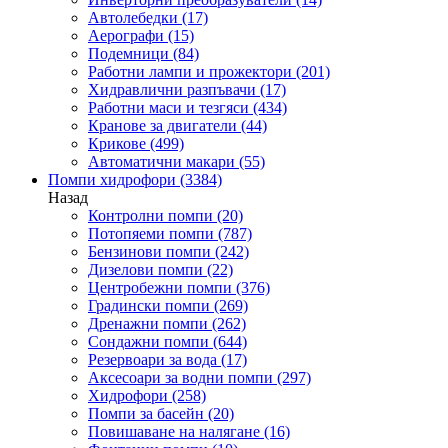
Автолебедки
(17)
Аерографи
(15)
Подемници
(84)
Работни лампи и прожектори
(201)
Хидравлични разпъвачи
(17)
Работни маси и тезгяси
(434)
Кранове за двигатели
(44)
Крикове
(499)
Автоматични макари
(55)
Помпи хидрофори
(3384)
Назад
Контролни помпи
(20)
Потопяеми помпи
(787)
Бензинови помпи
(242)
Дизелови помпи
(22)
Центробежни помпи
(376)
Градински помпи
(269)
Дренажни помпи
(262)
Сондажни помпи
(644)
Резервоари за вода
(17)
Аксесоари за водни помпи
(297)
Хидрофори
(258)
Помпи за басейн
(20)
Повишаване на налягане
(16)