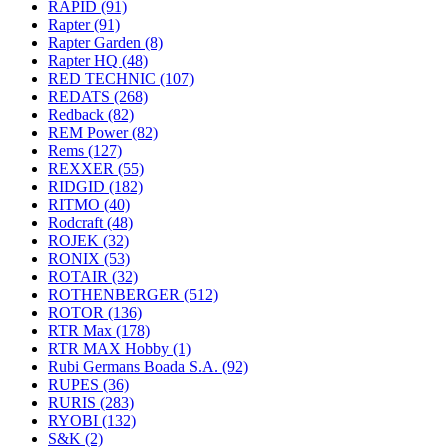
RAPID
(91)
Rapter
(91)
Rapter Garden
(8)
Rapter HQ
(48)
RED TECHNIC
(107)
REDATS
(268)
Redback
(82)
REM Power
(82)
Rems
(127)
REXXER
(55)
RIDGID
(182)
RITMO
(40)
Rodcraft
(48)
ROJEK
(32)
RONIX
(53)
ROTAIR
(32)
ROTHENBERGER
(512)
ROTOR
(136)
RTR Max
(178)
RTR MAX Hobby
(1)
Rubi Germans Boada S.A.
(92)
RUPES
(36)
RURIS
(283)
RYOBI
(132)
S&K
(2)