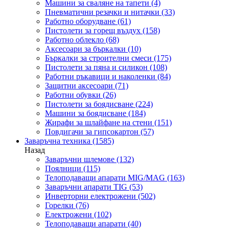
Машини за сваляне на тапети
(4)
Пневматични резачки и нитачки
(33)
Работно оборудване
(61)
Пистолети за горещ въздух
(158)
Работно облекло
(68)
Аксесоари за бъркалки
(10)
Бъркалки за строителни смеси
(175)
Пистолети за пяна и силикон
(108)
Работни ръкавици и наколенки
(84)
Защитни аксесоари
(71)
Работни обувки
(26)
Пистолети за боядисване
(224)
Машини за боядисване
(184)
Жирафи за шлайфане на стени
(151)
Повдигачи за гипсокартон
(57)
Заваръчна техника
(1585)
Назад
Заваръчни шлемове
(132)
Поялници
(115)
Телоподаващи апарати MIG/MAG
(163)
Заваръчни апарати TIG
(53)
Инверторни електрожени
(502)
Горелки
(76)
Електрожени
(102)
Телоподаващи апарати
(40)