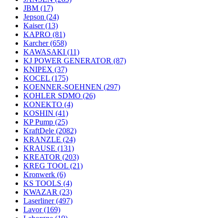
JBM
(17)
Jepson
(24)
Kaiser
(13)
KAPRO
(81)
Karcher
(658)
KAWASAKI
(11)
KJ POWER GENERATOR
(87)
KNIPEX
(37)
KOCEL
(175)
KOENNER-SOEHNEN
(297)
KOHLER SDMO
(26)
KONEKTO
(4)
KOSHIN
(41)
KP Pump
(25)
KraftDele
(2082)
KRANZLE
(24)
KRAUSE
(131)
KREATOR
(203)
KREG TOOL
(21)
Kronwerk
(6)
KS TOOLS
(4)
KWAZAR
(23)
Laserliner
(497)
Lavor
(169)