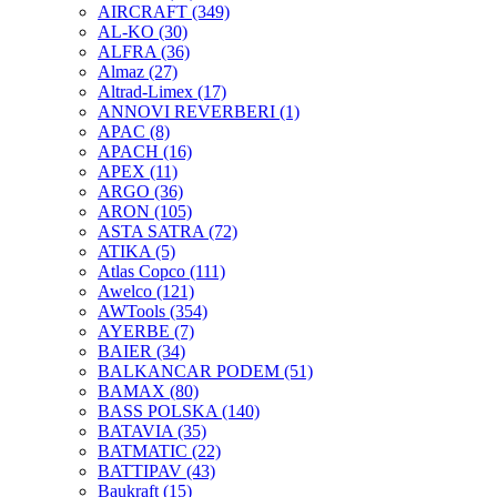
AIRCRAFT
(349)
AL-KO
(30)
ALFRA
(36)
Almaz
(27)
Altrad-Limex
(17)
ANNOVI REVERBERI
(1)
APAC
(8)
APACH
(16)
APEX
(11)
ARGO
(36)
ARON
(105)
ASTA SATRA
(72)
ATIKA
(5)
Atlas Copco
(111)
Awelco
(121)
AWTools
(354)
AYERBE
(7)
BAIER
(34)
BALKANCAR PODEM
(51)
BAMAX
(80)
BASS POLSKA
(140)
BATAVIA
(35)
BATMATIC
(22)
BATTIPAV
(43)
Baukraft
(15)