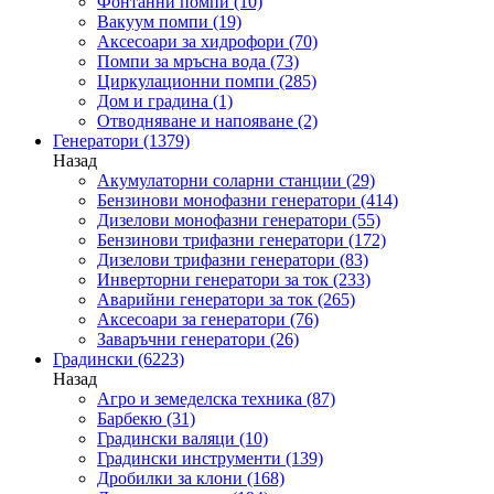
Фонтанни помпи
(10)
Вакуум помпи
(19)
Аксесоари за хидрофори
(70)
Помпи за мръсна вода
(73)
Циркулационни помпи
(285)
Дом и градина
(1)
Отводняване и напояване
(2)
Генератори
(1379)
Назад
Акумулаторни соларни станции
(29)
Бензинови монофазни генератори
(414)
Дизелови монофазни генератори
(55)
Бензинови трифазни генератори
(172)
Дизелови трифазни генератори
(83)
Инверторни генератори за ток
(233)
Аварийни генератори за ток
(265)
Аксесоари за генератори
(76)
Заваръчни генератори
(26)
Градински
(6223)
Назад
Агро и земеделска техника
(87)
Барбекю
(31)
Градински валяци
(10)
Градински инструменти
(139)
Дробилки за клони
(168)