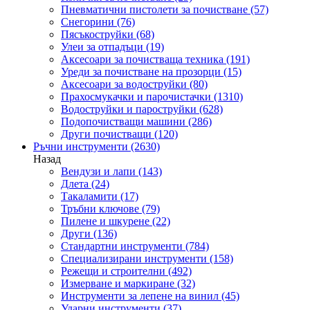
Пневматични пистолети за почистване
(57)
Снегорини
(76)
Пясъкоструйки
(68)
Улеи за отпадъци
(19)
Аксесоари за почистваща техника
(191)
Уреди за почистване на прозорци
(15)
Аксесоари за водоструйки
(80)
Прахосмукачки и парочистачки
(1310)
Водоструйки и пароструйки
(628)
Подопочистващи машини
(286)
Други почистващи
(120)
Ръчни инструменти
(2630)
Назад
Вендузи и лапи
(143)
Длета
(24)
Такаламити
(17)
Тръбни ключове
(79)
Пилене и шкурене
(22)
Други
(136)
Стандартни инструменти
(784)
Специализирани инструменти
(158)
Режещи и строителни
(492)
Измерване и маркиране
(32)
Инструменти за лепене на винил
(45)
Ударни инструменти
(37)