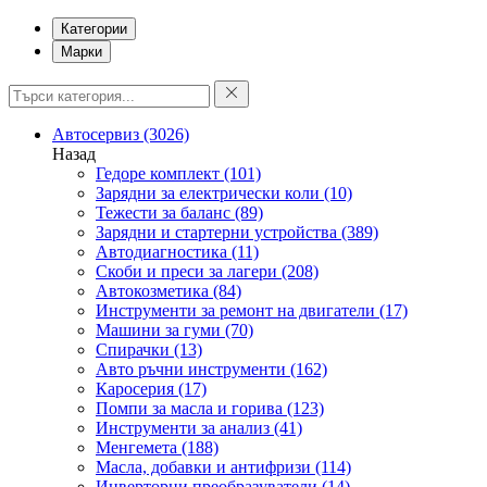
Категории
Марки
Автосервиз
(3026)
Назад
Гедоре комплект
(101)
Зарядни за електрически коли
(10)
Тежести за баланс
(89)
Зарядни и стартерни устройства
(389)
Автодиагностика
(11)
Скоби и преси за лагери
(208)
Автокозметика
(84)
Инструменти за ремонт на двигатели
(17)
Машини за гуми
(70)
Спирачки
(13)
Авто ръчни инструменти
(162)
Каросерия
(17)
Помпи за масла и горива
(123)
Инструменти за анализ
(41)
Менгемета
(188)
Масла, добавки и антифризи
(114)
Инверторни преобразуватели
(14)