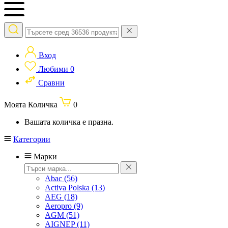
Вход
Любими
0
Сравни
Моята Количка
0
Вашата количка е празна.
Категории
Марки
Abac
(56)
Activa Polska
(13)
AEG
(18)
Aeropro
(9)
AGM
(51)
AIGNEP
(11)