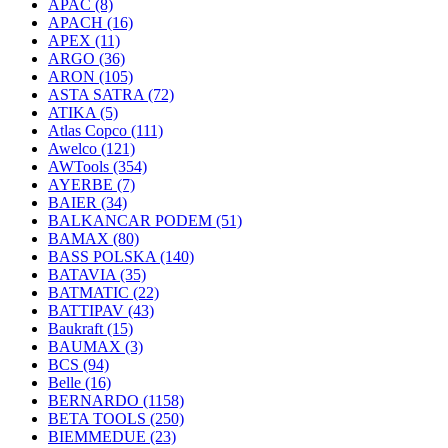
APAC
(8)
APACH
(16)
APEX
(11)
ARGO
(36)
ARON
(105)
ASTA SATRA
(72)
ATIKA
(5)
Atlas Copco
(111)
Awelco
(121)
AWTools
(354)
AYERBE
(7)
BAIER
(34)
BALKANCAR PODEM
(51)
BAMAX
(80)
BASS POLSKA
(140)
BATAVIA
(35)
BATMATIC
(22)
BATTIPAV
(43)
Baukraft
(15)
BAUMAX
(3)
BCS
(94)
Belle
(16)
BERNARDO
(1158)
BETA TOOLS
(250)
BIEMMEDUE
(23)