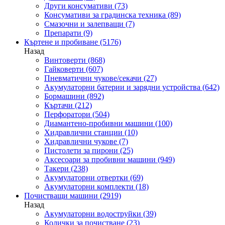
Други консумативи
(73)
Консумативи за градинска техника
(89)
Смазочни и залепващи
(7)
Препарати
(9)
Къртене и пробиване
(5176)
Назад
Винтоверти
(868)
Гайковерти
(607)
Пневматични чукове/секачи
(27)
Акумулаторни батерии и зарядни устройства
(642)
Бормашини
(892)
Къртачи
(212)
Перфоратори
(504)
Диамантено-пробивни машини
(100)
Хидравлични станции
(10)
Хидравлични чукове
(7)
Пистолети за пирони
(25)
Аксесоари за пробивни машини
(949)
Такери
(238)
Акумулаторни отвертки
(69)
Акумулаторни комплекти
(18)
Почистващи машини
(2919)
Назад
Акумулаторни водоструйки
(39)
Колички за почистване
(23)