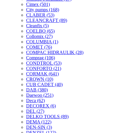
Cimex
(501)
City pumps
(168)
CLABER
(53)
CLEANCRAFT
(89)
Cleanfix
(5)
COELBO
(65)
Collomix
(27)
COLUMBIA
(1)
COMET
(76)
COMPAC HIDRAULIK
(28)
Comprag
(106)
CONDTROL
(53)
CONFORTO
(21)
CORMAK
(641)
CROWN
(10)
CUB CADET
(40)
DAB
(380)
Daewoo
(251)
Deca
(62)
DECOREX
(6)
DEL
(27)
DELKO TOOLS
(89)
DEMA
(122)
DEN-SIN
(3)
DENZEL
(122)