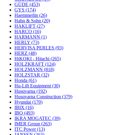
GÜDE
(453)
GYS
(174)
Haemmerlin
(26)
Hahn & Sohn
(20)
HAKLIFT
(27)
HARCO
(16)
HARMANN
(1)
HERLY
(73)
HERVISA PERLES
(93)
HERZ
(48)
HiKOKI - Hitachi
(265)
HOLZKRAFT
(124)
HOLZMANN
(818)
HOLZSTAR
(32)
Honda
(61)
Hu-Lift Equipment
(30)
Husqvarna
(192)
Husqvarna Construction
(379)
Hyundai
(170)
IBIX
(16)
IBO
(493)
IKRA MOGATEC
(39)
IMER Group
(263)
ITC Power
(13)
JANSEN
(263)