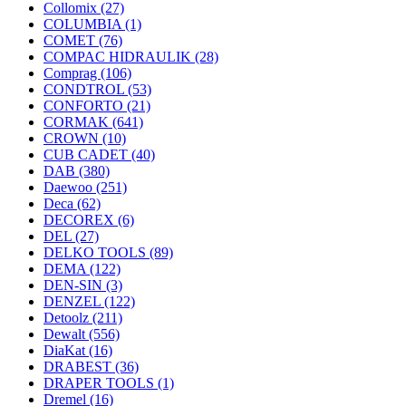
Collomix
(27)
COLUMBIA
(1)
COMET
(76)
COMPAC HIDRAULIK
(28)
Comprag
(106)
CONDTROL
(53)
CONFORTO
(21)
CORMAK
(641)
CROWN
(10)
CUB CADET
(40)
DAB
(380)
Daewoo
(251)
Deca
(62)
DECOREX
(6)
DEL
(27)
DELKO TOOLS
(89)
DEMA
(122)
DEN-SIN
(3)
DENZEL
(122)
Detoolz
(211)
Dewalt
(556)
DiaKat
(16)
DRABEST
(36)
DRAPER TOOLS
(1)
Dremel
(16)