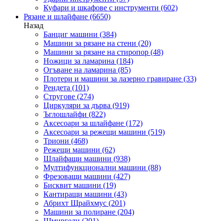
Куфари и шкафове с инструменти
(602)
Рязане и шлайфане
(6650)
Назад
Банциг машини
(384)
Машини за рязане на стени
(20)
Машини за рязане на стиропор
(48)
Ножици за ламарина
(184)
Огъване на ламарина
(85)
Плотери и машини за лазерно гравиране
(33)
Рендета
(101)
Стругове
(274)
Циркуляри за дърва
(919)
Ъглошлайфи
(822)
Аксесоари за шлайфане
(172)
Аксесоари за режещи машини
(519)
Триони
(468)
Режещи машини
(62)
Шлайфащи машини
(938)
Мултифункционални машини
(88)
Фрезоващи машини
(427)
Бисквит машини
(19)
Кантиращи машини
(43)
Абрихт Щрайхмус
(201)
Машини за полиране
(204)
Шмиргели
(201)