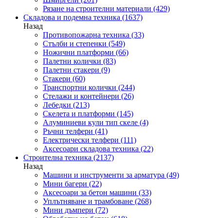
Рязане на строителни материали
(429)
Складова и подемна техника
(1637)
Назад
Противопожарна техника
(33)
Стълби и степенки
(549)
Ножични платформи
(66)
Палетни колички
(83)
Палетни стакери
(9)
Стакери
(60)
Транспортни колички
(244)
Стелажи и контейнери
(26)
Лебедки
(213)
Скелета и платформи
(145)
Алуминиеви кули тип скеле
(4)
Ръчни телфери
(41)
Електрически телфери
(111)
Аксесоари складова техника
(22)
Строителна техника
(2137)
Назад
Машини и инструменти за арматура
(49)
Мини багери
(22)
Аксесоари за бетон машини
(33)
Уплътняване и трамбоване
(268)
Мини дъмпери
(72)