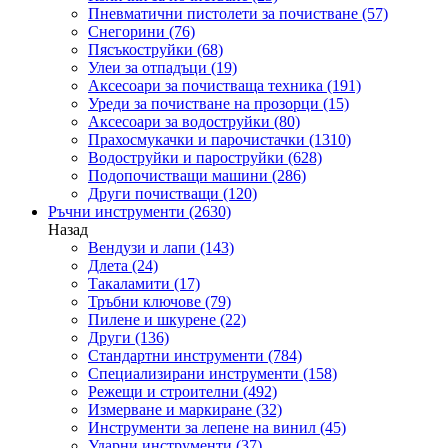
Пневматични пистолети за почистване
(57)
Снегорини
(76)
Пясъкоструйки
(68)
Улеи за отпадъци
(19)
Аксесоари за почистваща техника
(191)
Уреди за почистване на прозорци
(15)
Аксесоари за водоструйки
(80)
Прахосмукачки и парочистачки
(1310)
Водоструйки и пароструйки
(628)
Подопочистващи машини
(286)
Други почистващи
(120)
Ръчни инструменти
(2630)
Назад
Вендузи и лапи
(143)
Длета
(24)
Такаламити
(17)
Тръбни ключове
(79)
Пилене и шкурене
(22)
Други
(136)
Стандартни инструменти
(784)
Специализирани инструменти
(158)
Режещи и строителни
(492)
Измерване и маркиране
(32)
Инструменти за лепене на винил
(45)
Ударни инструменти
(37)