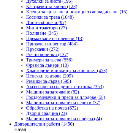
Духалки за листа
(195)
Кастрачки за клони
(123)
Клещи за връзване и ножици за ашладисване
(15)
Косачки за трева
(1048)
Листосъбирачи
(97)
Мини трактори
(27)
Поливане
(345)
Премахване на плевели
(13)
Прикачен инвентар
(484)
Пръскачки
(272)
Ръчни колички
(137)
Тримери за трева
(556)
Фрези за дънери
(10)
Храсторези и ножици за жив плет
(453)
Цепачки за дърва
(209)
Резачки за дърва
(595)
Аксесоари за градинска техника
(353)
Машини за заточване
(82)
Гроздомелачки и преси за плодове
(58)
Машини за заточване на вериги
(37)
Обработка на почва
(672)
Двор и градина
(23)
Машини за заточване на свредла
(24)
Довършителни работи
(1450)
Назад