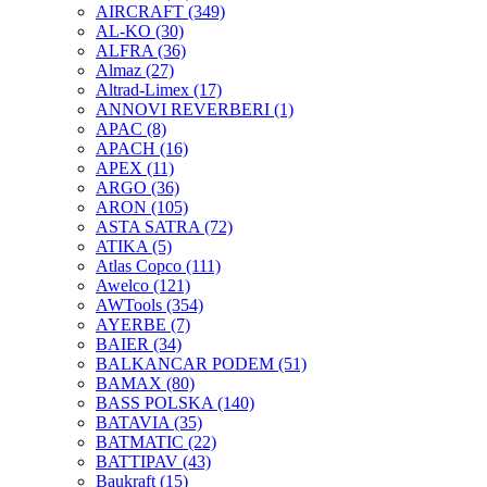
AIRCRAFT
(349)
AL-KO
(30)
ALFRA
(36)
Almaz
(27)
Altrad-Limex
(17)
ANNOVI REVERBERI
(1)
APAC
(8)
APACH
(16)
APEX
(11)
ARGO
(36)
ARON
(105)
ASTA SATRA
(72)
ATIKA
(5)
Atlas Copco
(111)
Awelco
(121)
AWTools
(354)
AYERBE
(7)
BAIER
(34)
BALKANCAR PODEM
(51)
BAMAX
(80)
BASS POLSKA
(140)
BATAVIA
(35)
BATMATIC
(22)
BATTIPAV
(43)
Baukraft
(15)