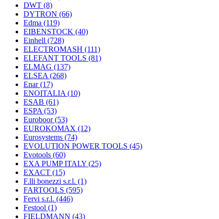
DWT
(8)
DYTRON
(66)
Edma
(119)
EIBENSTOCK
(40)
Einhell
(728)
ELECTROMASH
(111)
ELEFANT TOOLS
(81)
ELMAG
(137)
ELSEA
(268)
Enar
(17)
ENOITALIA
(10)
ESAB
(61)
ESPA
(53)
Euroboor
(53)
EUROKOMAX
(12)
Eurosystems
(74)
EVOLUTION POWER TOOLS
(45)
Evotools
(60)
EXA PUMP ITALY
(25)
EXACT
(15)
F.lli bonezzi s.r.l.
(1)
FARTOOLS
(595)
Fervi s.r.l.
(446)
Festool
(1)
FIELDMANN
(43)