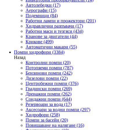
Автолебедки
(17)
Аерографи
(15)
Подемници
(84)
Работни лампи и прожектори
(201)
Хидравлични разпъвачи
(17)
Работни маси и тезгяси
(434)
Кранове за двигатели
(44)
Крикове
(499)
Автоматични макари
(55)
Помпи хидрофори
(3384)
Назад
Контролни помпи
(20)
Потопяеми помпи
(787)
Бензинови помпи
(242)
Дизелови помпи
(22)
Центробежни помпи
(376)
Градински помпи
(269)
Дренажни помпи
(262)
Сондажни помпи
(644)
Резервоари за вода
(17)
Аксесоари за водни помпи
(297)
Хидрофори
(258)
Помпи за басейн
(20)
Повишаване на налягане
(16)