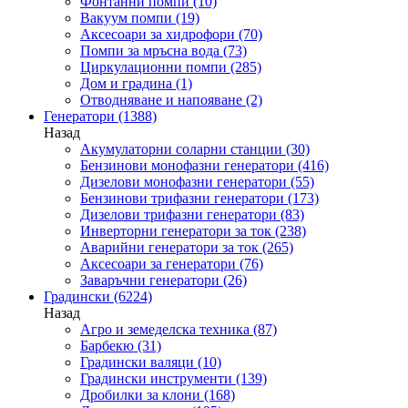
Фонтанни помпи
(10)
Вакуум помпи
(19)
Аксесоари за хидрофори
(70)
Помпи за мръсна вода
(73)
Циркулационни помпи
(285)
Дом и градина
(1)
Отводняване и напояване
(2)
Генератори
(1388)
Назад
Акумулаторни соларни станции
(30)
Бензинови монофазни генератори
(416)
Дизелови монофазни генератори
(55)
Бензинови трифазни генератори
(173)
Дизелови трифазни генератори
(83)
Инверторни генератори за ток
(238)
Аварийни генератори за ток
(265)
Аксесоари за генератори
(76)
Заваръчни генератори
(26)
Градински
(6224)
Назад
Агро и земеделска техника
(87)
Барбекю
(31)
Градински валяци
(10)
Градински инструменти
(139)
Дробилки за клони
(168)