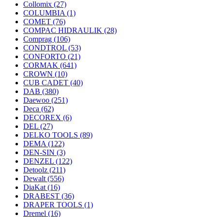
Collomix
(27)
COLUMBIA
(1)
COMET
(76)
COMPAC HIDRAULIK
(28)
Comprag
(106)
CONDTROL
(53)
CONFORTO
(21)
CORMAK
(641)
CROWN
(10)
CUB CADET
(40)
DAB
(380)
Daewoo
(251)
Deca
(62)
DECOREX
(6)
DEL
(27)
DELKO TOOLS
(89)
DEMA
(122)
DEN-SIN
(3)
DENZEL
(122)
Detoolz
(211)
Dewalt
(556)
DiaKat
(16)
DRABEST
(36)
DRAPER TOOLS
(1)
Dremel
(16)