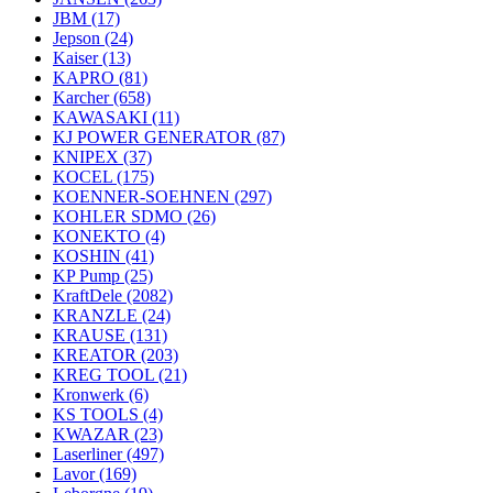
JBM
(17)
Jepson
(24)
Kaiser
(13)
KAPRO
(81)
Karcher
(658)
KAWASAKI
(11)
KJ POWER GENERATOR
(87)
KNIPEX
(37)
KOCEL
(175)
KOENNER-SOEHNEN
(297)
KOHLER SDMO
(26)
KONEKTO
(4)
KOSHIN
(41)
KP Pump
(25)
KraftDele
(2082)
KRANZLE
(24)
KRAUSE
(131)
KREATOR
(203)
KREG TOOL
(21)
Kronwerk
(6)
KS TOOLS
(4)
KWAZAR
(23)
Laserliner
(497)
Lavor
(169)