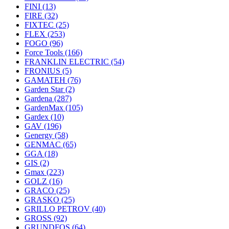
FINI
(13)
FIRE
(32)
FIXTEC
(25)
FLEX
(253)
FOGO
(96)
Force Tools
(166)
FRANKLIN ELECTRIC
(54)
FRONIUS
(5)
GAMATEH
(76)
Garden Star
(2)
Gardena
(287)
GardenMax
(105)
Gardex
(10)
GAV
(196)
Genergy
(58)
GENMAC
(65)
GGA
(18)
GIS
(2)
Gmax
(223)
GOLZ
(16)
GRACO
(25)
GRASKO
(25)
GRILLO PETROV
(40)
GROSS
(92)
GRUNDFOS
(64)