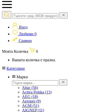
Вход
Любими
0
Сравни
Моята Количка
0
Вашата количка е празна.
Категории
Марки
Abac
(56)
Activa Polska
(13)
AEG
(18)
Aeropro
(9)
AGM
(51)
AIGNEP
(11)