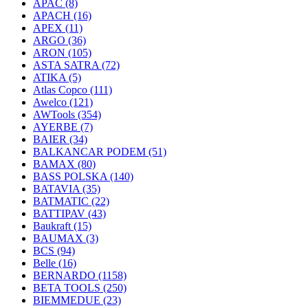
APAC
(8)
APACH
(16)
APEX
(11)
ARGO
(36)
ARON
(105)
ASTA SATRA
(72)
ATIKA
(5)
Atlas Copco
(111)
Awelco
(121)
AWTools
(354)
AYERBE
(7)
BAIER
(34)
BALKANCAR PODEM
(51)
BAMAX
(80)
BASS POLSKA
(140)
BATAVIA
(35)
BATMATIC
(22)
BATTIPAV
(43)
Baukraft
(15)
BAUMAX
(3)
BCS
(94)
Belle
(16)
BERNARDO
(1158)
BETA TOOLS
(250)
BIEMMEDUE
(23)