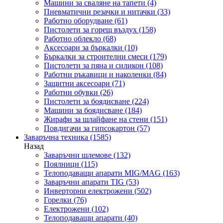
Машини за сваляне на тапети
(4)
Пневматични резачки и нитачки
(33)
Работно оборудване
(61)
Пистолети за горещ въздух
(158)
Работно облекло
(68)
Аксесоари за бъркалки
(10)
Бъркалки за строителни смеси
(179)
Пистолети за пяна и силикон
(108)
Работни ръкавици и наколенки
(84)
Защитни аксесоари
(71)
Работни обувки
(26)
Пистолети за боядисване
(224)
Машини за боядисване
(184)
Жирафи за шлайфане на стени
(151)
Повдигачи за гипсокартон
(57)
Заваръчна техника
(1585)
Назад
Заваръчни шлемове
(132)
Поялници
(115)
Телоподаващи апарати MIG/MAG
(163)
Заваръчни апарати TIG
(53)
Инверторни електрожени
(502)
Горелки
(76)
Електрожени
(102)
Телоподаващи апарати
(40)