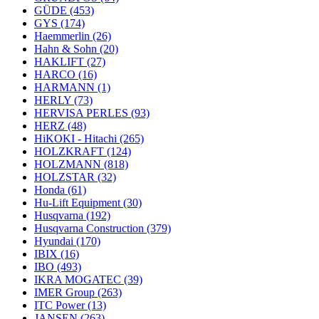
GÜDE
(453)
GYS
(174)
Haemmerlin
(26)
Hahn & Sohn
(20)
HAKLIFT
(27)
HARCO
(16)
HARMANN
(1)
HERLY
(73)
HERVISA PERLES
(93)
HERZ
(48)
HiKOKI - Hitachi
(265)
HOLZKRAFT
(124)
HOLZMANN
(818)
HOLZSTAR
(32)
Honda
(61)
Hu-Lift Equipment
(30)
Husqvarna
(192)
Husqvarna Construction
(379)
Hyundai
(170)
IBIX
(16)
IBO
(493)
IKRA MOGATEC
(39)
IMER Group
(263)
ITC Power
(13)
JANSEN
(263)