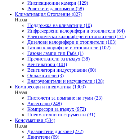
Инспекционни камери
(129)
Ролетки и далекомери
(58)
Климатизация Отопление
(827)
Назад
Поддръжка на климатици
(10)
Инфрачервени калорифери и отоплители
(64)
Електрически калорифери и отоплители
(171)
Дизелови калорифери и отоплители
(103)
Газови калорифери и отоплители
(102)
Газови лампи тип Гъба
(1)
Пречистватели за въздух
(38)
Вентилатори
(141)
Вентилатори индустриални
(60)
Овлажнители
(3)
Влагоуловители и изсушители
(128)
Компресори и пневматика
(1303)
Назад
Пистолети за помпане на гуми
(23)
Аксесоари
(248)
Компресори за въздух
(972)
Пневматични инструменти
(31)
Консумативи
(534)
Назад
Диамантени дискове
(272)
Двигатели
(69)