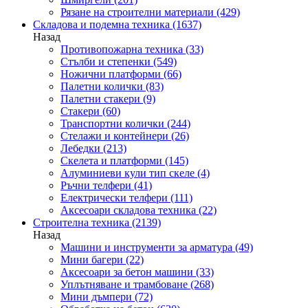
Рязане на строителни материали
(429)
Складова и подемна техника
(1637)
Назад
Противопожарна техника
(33)
Стълби и степенки
(549)
Ножични платформи
(66)
Палетни колички
(83)
Палетни стакери
(9)
Стакери
(60)
Транспортни колички
(244)
Стелажи и контейнери
(26)
Лебедки
(213)
Скелета и платформи
(145)
Алуминиеви кули тип скеле
(4)
Ръчни телфери
(41)
Електрически телфери
(111)
Аксесоари складова техника
(22)
Строителна техника
(2139)
Назад
Машини и инструменти за арматура
(49)
Мини багери
(22)
Аксесоари за бетон машини
(33)
Уплътняване и трамбоване
(268)
Мини дъмпери
(72)