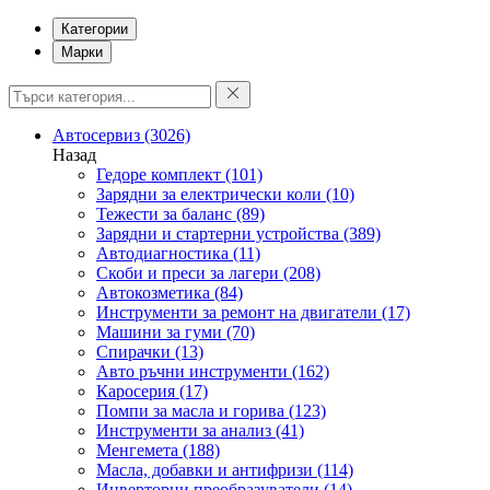
Категории
Марки
Автосервиз
(3026)
Назад
Гедоре комплект
(101)
Зарядни за електрически коли
(10)
Тежести за баланс
(89)
Зарядни и стартерни устройства
(389)
Автодиагностика
(11)
Скоби и преси за лагери
(208)
Автокозметика
(84)
Инструменти за ремонт на двигатели
(17)
Машини за гуми
(70)
Спирачки
(13)
Авто ръчни инструменти
(162)
Каросерия
(17)
Помпи за масла и горива
(123)
Инструменти за анализ
(41)
Менгемета
(188)
Масла, добавки и антифризи
(114)
Инверторни преобразуватели
(14)