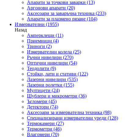
Апарати за точкови заварки
(13)
Аргонови апарати
(20)
Аксесоари за заваръчна техника
(233)
Апарати за плазмено рязане
(104)
Измервателни
(1955)
Назад
Амперклещи
(11)
Приемници
(4)
Триноги
(2)
Измервателни колела
(25)
Ръчни нивелири
(270)
Оптични нивелири
(54)
Теодолити
(9)
Стойки, лати и стативи
(122)
Лазерни нивелири
(535)
Лазерни ролетки
(155)
Мултицети
(24)
Шублери и микрометри
(36)
Ъгломери
(45)
Детектори
(74)
Аксесоари за измервателна техника
(98)
Специализирани измервателни уреди
(128)
Термокамери
(27)
Термометри
(46)
Влагомери
(70)