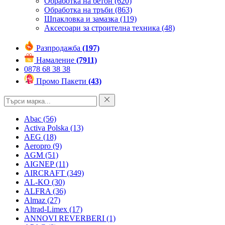
Обработка на бетон
(620)
Обработка на тръби
(863)
Шпакловка и замазка
(119)
Аксесоари за строителна техника
(48)
Разпродажба
(197)
Намаление
(7911)
0878 68 38 38
Промо Пакети
(43)
Abac
(56)
Activa Polska
(13)
AEG
(18)
Aeropro
(9)
AGM
(51)
AIGNEP
(11)
AIRCRAFT
(349)
AL-KO
(30)
ALFRA
(36)
Almaz
(27)
Altrad-Limex
(17)
ANNOVI REVERBERI
(1)