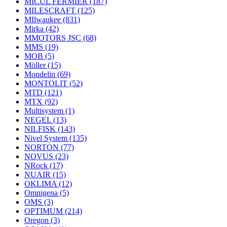
MICUL FERMIER
(187)
MILESCRAFT
(125)
MIlwaukee
(831)
Mirka
(42)
MMOTORS JSC
(68)
MMS
(19)
MOB
(5)
Möller
(15)
Mondelin
(69)
MONTOLIT
(52)
MTD
(121)
MTX
(92)
Multisystem
(1)
NEGEL
(13)
NILFISK
(143)
Nivel System
(135)
NORTON
(77)
NOVUS
(23)
NRock
(17)
NUAIR
(15)
OKLIMA
(12)
Omnigena
(5)
OMS
(3)
OPTIMUM
(214)
Oregon
(3)