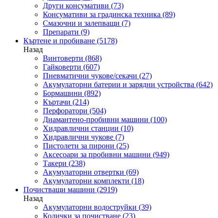
Други консумативи
(73)
Консумативи за градинска техника
(89)
Смазочни и залепващи
(7)
Препарати
(9)
Къртене и пробиване
(5178)
Назад
Винтоверти
(868)
Гайковерти
(607)
Пневматични чукове/секачи
(27)
Акумулаторни батерии и зарядни устройства
(642)
Бормашини
(892)
Къртачи
(214)
Перфоратори
(504)
Диамантено-пробивни машини
(100)
Хидравлични станции
(10)
Хидравлични чукове
(7)
Пистолети за пирони
(25)
Аксесоари за пробивни машини
(949)
Такери
(238)
Акумулаторни отвертки
(69)
Акумулаторни комплекти
(18)
Почистващи машини
(2919)
Назад
Акумулаторни водоструйки
(39)
Колички за почистване
(23)