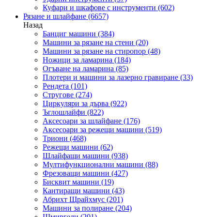
Куфари и шкафове с инструменти
(602)
Рязане и шлайфане
(6657)
Назад
Банциг машини
(384)
Машини за рязане на стени
(20)
Машини за рязане на стиропор
(48)
Ножици за ламарина
(184)
Огъване на ламарина
(85)
Плотери и машини за лазерно гравиране
(33)
Рендета
(101)
Стругове
(274)
Циркуляри за дърва
(922)
Ъглошлайфи
(822)
Аксесоари за шлайфане
(176)
Аксесоари за режещи машини
(519)
Триони
(468)
Режещи машини
(62)
Шлайфащи машини
(938)
Мултифункционални машини
(88)
Фрезоващи машини
(427)
Бисквит машини
(19)
Кантиращи машини
(43)
Абрихт Щрайхмус
(201)
Машини за полиране
(204)
Шмиргели
(201)