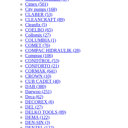
Cimex
(501)
City pumps
(168)
CLABER
(53)
CLEANCRAFT
(89)
Cleanfix
(5)
COELBO
(65)
Collomix
(27)
COLUMBIA
(1)
COMET
(76)
COMPAC HIDRAULIK
(28)
Comprag
(106)
CONDTROL
(53)
CONFORTO
(21)
CORMAK
(641)
CROWN
(10)
CUB CADET
(40)
DAB
(380)
Daewoo
(251)
Deca
(62)
DECOREX
(6)
DEL
(27)
DELKO TOOLS
(89)
DEMA
(122)
DEN-SIN
(3)
DENZEL
(122)